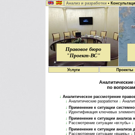
Анализ и разработки
•
Консультац
Правовое бюро
"Проект-ВС"
Услуги
Проекты
Аналитические 
по вопросам
↓
Аналитическое рассмотрение правовых в
↓
Аналитические разработки
↓
Ана­ли­
↓
Применение к ситуации системного
↓
Идентификация ключевых элемент
↓
Применение к ситуации анализа нюан
↓
Рассмотрение ситуации «вглубь»
↓
↓
Применение к ситуации анализа де­т
↓
Рассмотрение ситуации «вширь»
↓