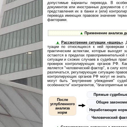
допустимые варианты перевода. В особе
документов или иностранных документов с 
представления их в банки и (или) контрол
перевода имеющих правовое значение терми
факторами.
▲
Применение анализа д
▲
Рассмотрение ситуации «вширь»
. 
ту­а­ции по относящихся к ней проверкам
практическим аспектам, которые выходят з
остаются в пределах правоприменительной 
ситуации и схожих случаев в судебных прак
проверок контролирующих органов РФ. Ка
является "человеческий фактор", в силу кот
различаться, регулирующие ситуацию правов
контролирующих органов РФ могут не знать
могут быть "внутренние убеждения" судей
особенности" контрагентов, "благоприятные 
Прямые судебные
После
Общие закономе
углубленного
анализа
Нера­бо­та­ю­щие но
норм
Человеческий фак