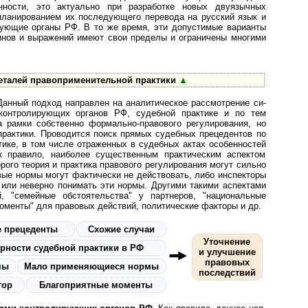
нности, это актуально при разработке новых двуязычных
планированием их последующего перевода на русский язык и
ирующие органы РФ. В то же время, эти допустимые варианты
нов и выражений имеют свои пределы и ограничены многими
еталей правоприменительной практики
▲
Данный подход направлен на ана­ли­ти­чес­кое рассмотрение си­
 контролирующих органов РФ, судебной практике и по тем
а рамки собственно формально-правового регулирования, но
практики. Проводится поиск прямых судебных прецедентов по
тике, в том числе отраженных в судебных актах особенностей
к правило, наиболее существенным практическим аспектом
орого теория и практика правового регулирования могут сильно
ые нормы могут фактически не действовать, либо инспекторы
 или неверно понимать эти нормы. Другими такими аспектами
, "семейные обстоятельства" у партнеров, "национальные
моменты" для правовых действий, политические факторы и др.
 прецеденты
Схожие случаи
Уточнение
рности судебной практики в РФ
и улучшение
правовых
рмы
Мало при­ме­ня­ю­щи­еся нормы
последствий
тор
Благоприятные моменты