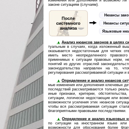
изменения или дополнения и возможно ли п
законе ситуациям (случаям).
Нюансы зак
После
системного
Нюансы ситу
анализа
Языковые ню
▲
Анализ нюансов законов в целях с
ту­аль­ным в случаях, когда изложенный в
оказывается недостаточным для четких от
иметь место неопределенного правового
применимых к ситуации правовых норм, н
понятий из других отраслей законодательс
законодательства направлен на то, что
регулирования рассматриваемой ситуации и 
▲
Определение и анализ нюансов сит
мые изменения или до­пол­не­ния ключевых д
последствий рассматриваются только реаль
иные признаки, критерии, обстоятельств
ситуации, логически недостающие или возм
возможности усиления этих нюансов ситуаци
чтобы вся рассматриваемая ситуация стала
благоприятными правовыми последствиями.
▲
Определение и анализ языковых 
по ситуации на иностранном языке или 
возможности для обоснования более благ