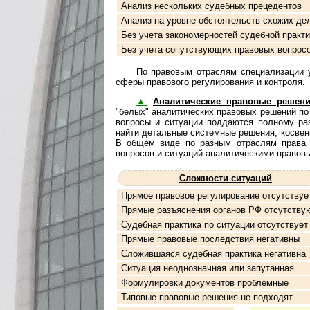
Анализ нескольких судебных прецедентов
Анализ на уровне обстоятельств схожих де
Без учета закономерностей судебной практи
Без учета сопутствующих правовых вопрос
По правовым отраслям специализации услу
сфе­ры правового регулирования и контроля.
▲
Аналитические правовые решен
"белых" аналитических правовых решений по
вопросы и ситуации поддаются полному раз
найти детальные системные решения, косвен
В общем виде по разным отраслям права и к
вопросов и ситуаций ана­ли­ти­чес­ки­ми пра­
Сложности ситуаций
Прямое правовое регулирование отсутствуе
Прямые разъяснения органов РФ отсутству
Судебная практика по ситуации отсутствует
Прямые правовые последствия негативны
Сложившаяся судебная практика негативна
Ситуация неоднозначная или запутанная
Формулировки документов проблемные
Типовые правовые решения не подходят