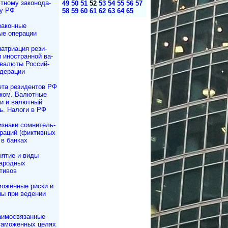
ному за­ко­но­да­
49
50
51
52
53
54
55
56
57
ву РФ
58
59
60
61
62
63
64
65
законные
ые операции
атриация ре­зи­
и иностранной ва­
 валюты Рос­сий­
дерации
ета резидентов РФ
жом. Валютные
и и валютный
ь. Налоги в РФ
знаки сомнитель­
раций (фиктивных
 в банках
нятие и виды
ародных
тивов
моженные риски и
ы при ведении
аимосвязанные
таможенных целях