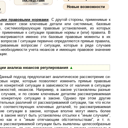
последствия
Новые возможности
ы
вными правовыми нормами
. С другой стороны, применимые к
 также имеют свои ключевые детали или системные, базовые
, системообразующие правовые установления, из которых
е применимые к ситуации правовые нормы и (или) правила. В
ссматриваются именно эти базовые правовые моменты в их
 вопросов / ситуации первично определяются прямые правила,
матриваемым вопросам / ситуации, которые в ряде случаев
 необходимости учета нюансов и имеющих правовое значение
ации.
ции анализа нюансов регулирования
▲
Данный подход предполагает ана­ли­ти­чес­кое рассмотрение си­
вовых норм, которые позволяют изменить прямые правовые
я конкретной ситуации в зависимости от наличия в ситуации
ожностей, нюансов. Например, в законе установлены разные
/ случаев, и по своим ключевым деталям рассматриваемаая
 конкретную ситуацию в законе. Однако при этом другие
тельных различий от рассматриваемой ситуации, так что если
е соответствующих ключевых деталей, то рассматриваемая
гие ситуации в законе, которые вполне могут иметь более
 в законе могут быть установлены отсылки к "иным случаям",
но как и к "иным отягчающим обстоятельствам", и т. п.
в рас­смат­ри­ва­е­мой ситуации быть выявлены целесообразные