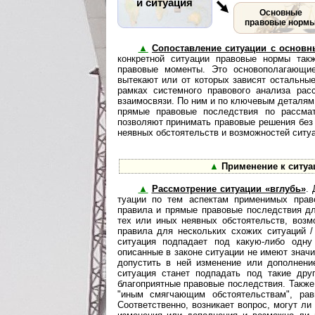
и ситуация
Основные
правовые норм
▲
Сопоставление ситуации с осно
кон­к­рет­ной си­ту­а­ции правовые нормы
правовые моменты. Это основополагающие
вытекают или от которых зависят остальны
рамках системного правового анализа ра
взаимосвязи. По ним и по ключевым деталям
прямые правовые по­след­с­т­вия по расс
позволяют принимать правовые решения без
неявных обстоятельств и воз­мож­нос­тей ситу
▲
Применение к ситуа
▲
Рассмотрение ситуации «вглубь»
. 
ту­а­ции по тем аспектам применимых пра
правила и прямые правовые последствия дл
тех или иных неявных обстоятельств, возм
правила для нескольких схожих ситуаций 
ситуация подпадает под какую-либо одну
описанные в законе ситуации не имеют значи
допустить в ней изменение или дополнени
ситуация станет подпадать под такие дру
благоприятные правовые последствия. Также
"иным смягчающим обстоятельствам", рав
Соответственно, возникает вопрос, могут ли 