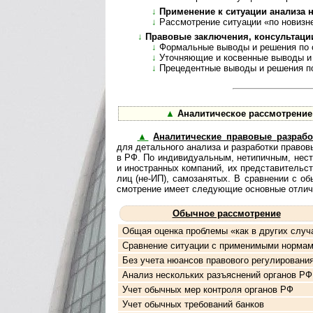
↓
Применение к ситуации анализа но
↓
Рассмотрение ситуации «по новизн
↓
Правовые заключения, консультации, а
↓
Формальные выводы и решения по см
↓
Уточняющие и косвенные выводы и реше
↓
Прецедентные выводы и решения по де
▲
Аналитическое рассмотрение пра
▲
Аналитические правовые разрабо
для де­таль­но­го ана­ли­за и раз­ра­бо­тки пра­во
в РФ. По инди­ви­ду­аль­ным, нети­пич­ным, неста
и ино­ст­ран­ных ком­па­ний, их пред­ста­ви­тель
лиц (не-ИП), само­за­ня­тых. В срав­не­нии с обы
смот­ре­ние имеет сле­дую­щие основ­ные отлич
Обычное рассмотрение
Общая оценка проблемы «как в других случ
Сравнение ситуации с применимыми норма
Без учета нюансов правового регулировани
Анализ нескольких разъяснений органов РФ
Учет обычных мер контроля органов РФ
Учет обычных требований банков