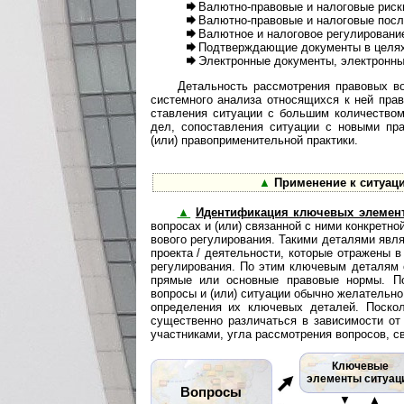
Валютно-правовые и налоговые риск
Валютно-правовые и налоговые посл
Валютное и налоговое регулировани
Подтверждающие документы в целях
Электронные документы, электронны
Детальность рассмотрения правовых в
сис­тем­но­го анализа относящихся к ней пр
став­ле­ния ситуации с большим количеств
дел, со­по­став­ле­ния ситуации с новыми 
(или) пра­во­при­ме­ни­тель­ной практики.
▲
Применение к ситуац
▲
Идентификация ключевых элемен
во­п­ро­сах и (или) связанной с ними конкре
во­во­го регулирования. Такими деталями яв
проекта / деятельности, которые отражены в
регулирования. По этим ключевым деталям о
прямые или основные правовые нормы. По
вопросы и (или) ситуации обычно желательно 
определения их ключевых деталей. Поско
существенно различаться в зависимости от
участниками, угла рассмотрения вопросов, с
Ключевые
элементы ситуац
Вопросы
▼ ▲