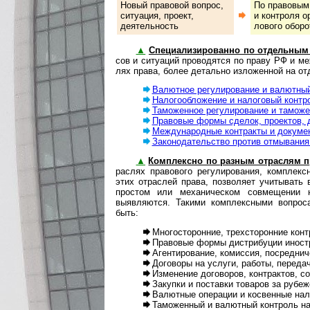
Новый правовой вопрос,
По правовым п
си­ту­а­ция, про­ект,
и кон­т­ро­ля 
деятельность
ло­во­го оборо
▲
Специализированно по отдельным
сов и ситуаций проводятся по праву РФ и м
лях права, более детально изложенной на от
Валютное регулирование и валютный
Налогообложение и налоговый контр
Таможенное регулирование и таможе
Правовые формы сделок, проектов, 
Международные контракты и докуме
Законодательство против отмывания д
▲
Комплексно по разным отраслям п
рас­лях правового регулирования, ком­п­лек
этих отраслей права, позволяет учитывать 
простом или механическом совмещении 
выявляются. Такими комплексными вопроса
быть:
Многосторонние, трех­сто­рон­ние ко
Правовые формы дистрибуции иностр
Агентирование, комиссия, посредни
Договоры на услуги, работы, переда
Изменение договоров, контрактов, с
Закупки и поставки товаров за рубеж
Валютные операции и косвенные нал
Таможенный и валютный контроль на