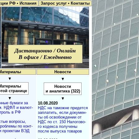
кции РФ
•
Испания
Запрос услуг
•
Контакты
Дистанционно / Онлайн
В офисе / Ежедневно
Материалы
Новости
▼
▼
Материалы
Новости
этой странице
и аналитика (322)
▼
▼
нные бумаги за
10.08.2020
. НДФЛ и ва­лют­
НДС на таможне придется
т­роль в РФ
заплатить, если до­ку­мен­
ты об освобождении от
стые вопросы,
НДС по ст. 150 На­ло­го­во­
проблемы по конт­
го кодекса получены
и проектам ВЭД
после выпуска товаров