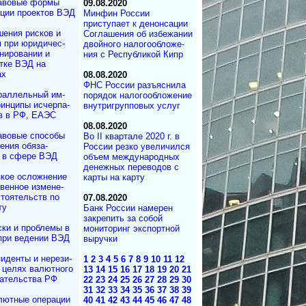
авовые формы
09.08.2020
ции проектов ВЭД
Минфин России
приступает к денонсации
ения рисков и
Соглашения об избежании
м при юридичес­
двойного на­ло­го­об­ло­же­
нирова­нии и
ния с Республикой Кипр
отке ВЭД на
ах
08.08.2020
ФНС России разъяснила
раллельный им­
порядок налогообложение
ин­ци­пы ис­чер­па­
внутригрупповых услуг
в в РФ, ЕАЭС
08.08.2020
авовые способы
Во II квартале 2020 г. в
ения обяза­
России резко увеличился
 в сфере ВЭД
объем международных
денежных переводов с
зкое осложнение
карты на карту
вен­ное измене­
то­ятельств по
07.08.2020
ту
Банк России намерен
закрепить за собой
ки и проблемы в
мониторинг экспортной
при ведении ВЭД
выручки
иденты и не­ре­зи­
1
2
3
4
5
6
7
8
9
10
11
12
в целях валютного
13
14
15
16
17
18
19
20
21
да­тель­ст­ва РФ
22
23
24
25
26
27
28
29
30
31
32
33
34
35
36
37
38
39
лютные операции
40
41
42
43
44
45
46
47
48