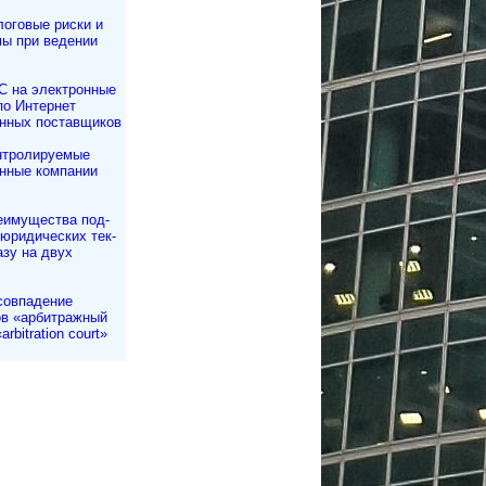
оговые риски и
ы при ведении
С на электронные
по Интернет
нных поставщиков
нтролируемые
нные компании
еимущества под­
 юри­ди­чес­ких тек­
азу на двух
совпадение
в «арбитражный
arbitration court»