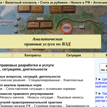
ии
•
Валютный контроль
•
Счета за рубежом
•
Налоги в РФ
•
Антисан
Аналитические
правовые услуги по ВЭД
Контракты
Ситуации
правовые разработки и услуги
, ситуациям, деятельности
по 
о­п­ро­сов, си­ту­а­ций, де­я­тель­ности
?
►
Це
ти­чес­кие ре­ше­ния
↓
Спе­ци­а­ли­зи­ро­ван­ные
↓
Комп­лекс­ные
рубежом
 ана­ли­за пра­во­вых норм
ный кон­
ов
↓
Со­по­став­ле­ние си­ту­а­ции с ос­нов­ны­ми нор­мами
?
►
Ча
сов пра­во­во­го ре­гу­ли­ро­ва­ния
рис­ки, 
Нюансы законов
↓
Нюансы ситуации
↓
Языковые нюансы
рактам 
а­лей пра­во­при­ме­ни­тель­ной прак­тики
Проверки органов РФ
↓
Су­деб­ная прак­ти­ка
↓
За­ко­но­мер­нос­ти