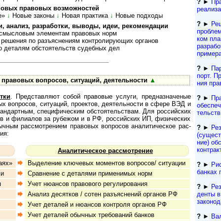
?
►
Пр
­вых пра­во­вых воз­мож­нос­тей
реализа
е»
↓
Новые законы
↓
Но­вая прак­тика
↓
Но­вые под­ходы
?
►
Реш
нализ, раз­ра­бот­ки, вы­во­ды, идеи, ре­ко­мен­дации
про­бле
ыс­ло­вым эле­мен­там пра­во­вых норм
ком пла
ния по разъ­яс­не­ни­ям кон­т­ро­ли­ру­ю­щих ор­га­нов
разра­б
­та­лям об­сто­я­тельств су­деб­ных дел
пример
?
►
Па
порт. Пр
вовых во­п­ро­сов, си­ту­а­ций, де­я­тель­ности
▲
ния пра
тки
. Пред­став­ляют собой пра­во­вые ус­лу­ги, пред­наз­на­че­ные
?
►
Пр
­вых воп­ро­сов, ситу­а­ций, про­ек­тов, дея­тель­но­сти в сфере ВЭД и
обеспеч
н­дарт­ным, спе­ци­фи­чес­ким обсто­я­тель­ствам. Для рос­сий­ских
тельств
ств и фили­а­лов за рубе­жом и в РФ, рос­сий­ских ИП, физи­чес­ких
ч­ным рас­смот­ре­ни­ем пра­во­вых воп­ро­сов ана­ли­ти­чес­кое рас­
?
►
Ре
ия:
(сущест­
ние) обс
контрак
Аналитическое рассмотрение
аях»
Выделение ключевых моментов вопросов/ ситуации
?
►
Рис
банках 
ми
Сравнение с деталями применимых норм
я
Учет нюансов правового регулирования
?
►
Рез
ден­ты 
Анализ десятков / сотен разъяснений органов РФ
за­ко­но­
Учет деталей и нюансов контроля органов РФ
Учет деталей обычных требований банков
?
►
Ва