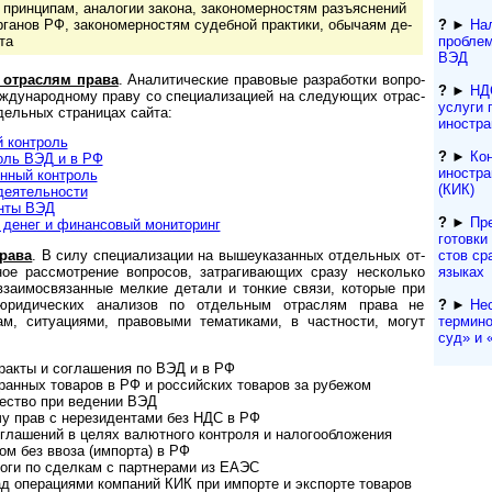
ринципам, аналогии закона, за­ко­но­мер­нос­тям разъ­яс­не­ний
органов РФ, за­ко­но­мер­нос­тям су­деб­ной прак­ти­ки, обы­ча­ям де­
?
►
Нал
та
проблем
ВЭД
 отраслям права
. Ана­ли­ти­чес­кие пра­во­вые раз­ра­бот­ки во­п­ро­
?
►
НД
еждународному праву со специализацией на следующих от­рас­
услуги 
дельных страницах сайта:
иностра
 контроль
?
►
Ко
оль ВЭД и в РФ
иностра
нный контроль
(КИК)
деятельности
нты ВЭД
?
►
Пр
енег и финансовый мо­ни­то­ринг
гото­вки
с­тов ср
рава
. В силу спе­ци­а­ли­за­ции на вы­ше­ука­зан­ных от­дель­ных от­
языках
­с­ное рассмотрение вопросов, затрагивающих сразу несколько
взаимосвязанные мелкие детали и тонкие связи, которые при
?
►
Не
юридических анализов по отдельным отраслям права не
термино
м, ситуациями, правовыми тематиками, в частности, могут
суд» и «
нтракты и соглашения по ВЭД и в РФ
анных товаров в РФ и российских товаров за рубежом
чество при ведении ВЭД
чу прав с нерезидентами без НДС в РФ
оглашений в целях валютного контроля и налогообложения
ом без ввоза (импорта) в РФ
оги по сделкам с партнерами из ЕАЭС
д операциями компаний КИК при импорте и экспорте товаров