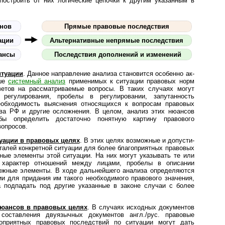
остроить от них логические цепочки к другим указанным в
онов
Прямые правовые последствия
ации
Альтернативные непрямые последствия
ансы
Последствия дополнений и изменений
итуации
. Данное направление анализа становится особенно ак­
ыше
системный анализ
применимых к ситуации правовых норм
ветов на рассматриваемые вопросы. В таких случаях могут
 регулирования, пробелы в регулировании, запутанность
еобходимость выяснения относящихся к вопросам правовых
тва РФ и другие осложнения. В целом, анализ этих нюансов
бы определить достаточно понятную картину правового
вопросов.
уации в правовых целях
. В этих целях возможные и до­пу­с­ти­
еталей конкретной ситуации для более благоприятных правовых
ные элементы этой ситуации. На них могут указывать те или
а, характер отношений между лицами, пробелы в описании
ожные элементы. В ходе дальнейшего анализа определяются
и для придания им такого необходимого правового значения,
 подпадать под другие указанные в законе случаи с более
нюансов в правовых целях
. В случаях исходных документов
составления двуязычных документов англ./рус. правовые
оприятных правовых последствий по ситуации могут дать