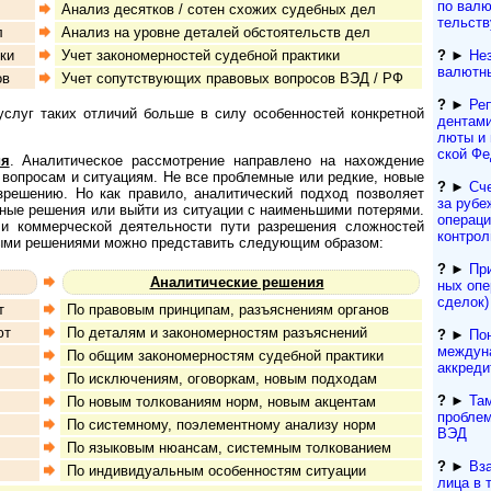
по валют
Анализ десятков / сотен схожих судебных дел
тель­ст­
л
Анализ на уровне деталей обстоятельств дел
?
►
Не
ки
Учет закономерностей судебной практики
валютн
ов
Учет сопутствующих правовых вопросов ВЭД / РФ
?
►
Реп
г таких отличий больше в си­лу осо­бен­нос­тей кон­к­рет­ной
ден­та­м
лю­ты и
ской Фе
ия
. Аналитическое рас­смот­ре­ние на­п­рав­ле­но на на­хож­де­ние
 вопросам и ситуациям. Не все проблемные или редкие, новые
?
►
Сч
решению. Но как правило, аналитический подход позволяет
за рубе
ные решения или выйти из ситуации с наименьшими потерями.
операци
оммерческой де­я­тель­нос­ти пути раз­ре­ше­ния сложностей
контрол
во­вы­ми решениями можно представить следующим образом:
?
►
При
Аналитические решения
ных опе
сделок)
т
По правовым принципам, разъяснениям органов
ют
По деталям и закономерностям разъяснений
?
►
По
междун
По общим закономерностям судебной практики
аккреди
По исключениям, оговоркам, новым подходам
?
►
Та
По новым толкованиям норм, новым акцентам
проблем
По системному, поэлементному анализу норм
ВЭД
По языковым нюансам, системным толкованием
?
►
Вз
По индивидуальным особенностям ситуации
лица в 