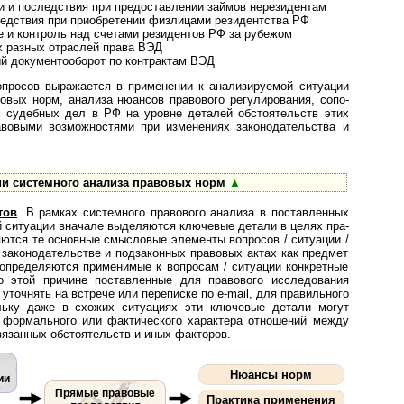
и и последствия при предоставлении займов нерезидентам
едствия при приобретении физлицами резидентства РФ
е и контроль над счетами резидентов РФ за рубежом
 разных отраслей права ВЭД
й документооборот по контрактам ВЭД
опросов выражается в применении к анализируемой ситуации
авовых норм, анализа нюансов правового регулирования, со­по­
ом судебных дел в РФ на уровне деталей обстоятельств этих
правовыми возможностями при изменениях законодательства и
ии системного анализа правовых норм
▲
тов
. В рамках системного пра­во­во­го ана­ли­за в поставленных
тной ситуации вначале выделяются ключевые детали в целях пра­
ляются те основные смысловые элементы вопросов / ситуации /
 законодательстве и подзаконных правовых актах как предмет
пределяются при­ме­ни­мые к вопросам / ситуации конкретные
 этой причине поставленные для правового исследования
уточнять на встрече или переписке по e-mail, для правильного
льку даже в схожих ситуациях эти ключевые детали могут
 формального или фактического характера отношений между
вязанных обстоятельств и иных факторов.
Нюансы норм
ии
Прямые правовые
Практика применения