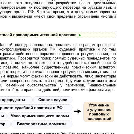
нности, это актуально при разработке новых двуязычных
планированием их последующего перевода на русский язык и
ирующие органы РФ. В то же время, эти допустимые варианты
нов и выражений имеют свои пределы и ограничены многими
еталей правоприменительной практики
▲
Данный подход направлен на ана­ли­ти­чес­кое рассмотрение си­
 контролирующих органов РФ, судебной практике и по тем
а рамки собственно формально-правового регулирования, но
практики. Проводится поиск прямых судебных прецедентов по
тике, в том числе отраженных в судебных актах особенностей
к правило, наиболее существенным практическим аспектом
орого теория и практика правового регулирования могут сильно
ые нормы могут фактически не действовать, либо инспекторы
 или неверно понимать эти нормы. Другими такими аспектами
, "семейные обстоятельства" у партнеров, "национальные
моменты" для правовых действий, политические факторы и др.
 прецеденты
Схожие случаи
Уточнение
рности судебной практики в РФ
и улучшение
правовых
рмы
Мало при­ме­ня­ю­щи­еся нормы
последствий
тор
Благоприятные моменты