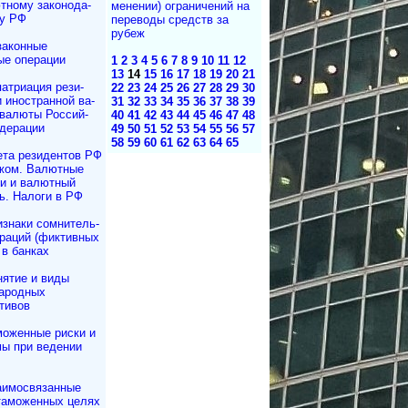
ному за­ко­но­да­
ме­не­нии) ог­ра­ни­че­ний на
ву РФ
пе­ре­во­ды средств за
рубеж
законные
ые операции
1
2
3
4
5
6
7
8
9
10
11
12
13
14
15
16
17
18
19
20
21
атриация ре­зи­
22
23
24
25
26
27
28
29
30
и иностранной ва­
31
32
33
34
35
36
37
38
39
 валюты Рос­сий­
40
41
42
43
44
45
46
47
48
дерации
49
50
51
52
53
54
55
56
57
58
59
60
61
62
63
64
65
ета резидентов РФ
жом. Валютные
и и валютный
ь. Налоги в РФ
знаки сомнитель­
раций (фиктивных
 в банках
нятие и виды
ародных
тивов
моженные риски и
ы при ведении
аимосвязанные
таможенных целях