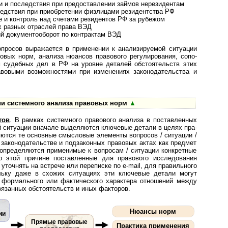
и и последствия при предоставлении займов нерезидентам
едствия при приобретении физлицами резидентства РФ
е и контроль над счетами резидентов РФ за рубежом
 разных отраслей права ВЭД
й документооборот по контрактам ВЭД
опросов выражается в применении к анализируемой ситуации
авовых норм, анализа нюансов правового регулирования, со­по­
ом судебных дел в РФ на уровне деталей обстоятельств этих
правовыми возможностями при изменениях законодательства и
ии системного анализа правовых норм
▲
тов
. В рамках системного пра­во­во­го ана­ли­за в поставленных
тной ситуации вначале выделяются ключевые детали в целях пра­
ляются те основные смысловые элементы вопросов / ситуации /
 законодательстве и подзаконных правовых актах как предмет
пределяются при­ме­ни­мые к вопросам / ситуации конкретные
 этой причине поставленные для правового исследования
уточнять на встрече или переписке по e-mail, для правильного
льку даже в схожих ситуациях эти ключевые детали могут
 формального или фактического характера отношений между
вязанных обстоятельств и иных факторов.
Нюансы норм
ии
Прямые правовые
Практика применения