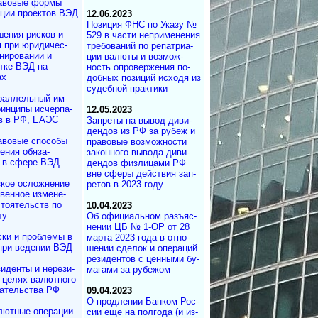
авовые формы
ции проектов ВЭД
12.06.2023
Позиция ФНС по Ука­зу №
ения рисков и
529 в час­ти не­при­ме­не­ния
м при юридичес­
тре­бо­ва­ний по ре­пат­ри­а­
нирова­нии и
ции ва­лю­ты и воз­мож­
отке ВЭД на
ность оп­ро­вер­же­ния по­
ах
доб­ных по­зи­ций ис­хо­дя из
су­деб­ной прак­тики
раллельный им­
ин­ци­пы ис­чер­па­
12.05.2023
в в РФ, ЕАЭС
Запреты на вы­вод ди­ви­
ден­дов из РФ за ру­беж и
авовые способы
пра­во­вые воз­мож­но­сти
ения обяза­
за­кон­но­го вы­во­да ди­ви­
 в сфере ВЭД
ден­дов физ­ли­ца­ми РФ
вне сфе­ры дей­ст­вия за­п­
зкое осложнение
ре­тов в 2023 году
вен­ное измене­
то­ятельств по
10.04.2023
ту
Об официальном разъ­яс­
не­нии ЦБ № 1-ОР от 28
ки и проблемы в
мар­та 2023 го­да в от­но­
при ведении ВЭД
ше­нии сде­лок и опе­ра­ций
ре­зи­ден­тов с цен­ны­ми бу­
иденты и не­ре­зи­
ма­га­ми за рубежом
в целях валютного
да­тель­ст­ва РФ
09.04.2023
О продлении Бан­ком Рос­
лютные операции
сии еще на пол­го­да (и из­