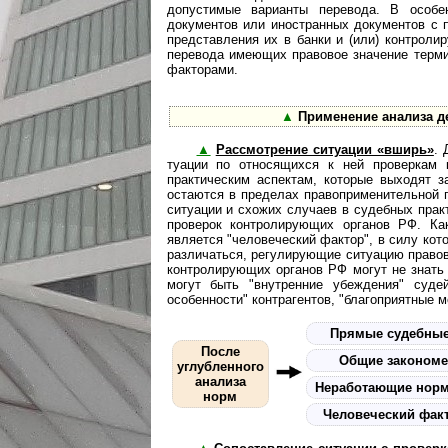
допустимые варианты перевода. В особе
документов или иностранных документов с 
представления их в банки и (или) контрол
перевода имеющих правовое значение терми
факторами.
▲
Применение анализа д
▲
Рассмотрение ситуации «вширь»
. 
ту­а­ции по относящихся к ней проверкам
практическим аспектам, которые выходят з
остаются в пределах правоприменительной 
ситуации и схожих случаев в судебных прак
проверок контролирующих органов РФ. Ка
является "человеческий фактор", в силу кот
различаться, регулирующие ситуацию правов
контролирующих органов РФ могут не знать
могут быть "внутренние убеждения" судей
особенности" контрагентов, "благоприятные 
Прямые судебные
После
Общие закономе
углубленного
анализа
Нера­бо­та­ю­щие но
норм
Человеческий фак