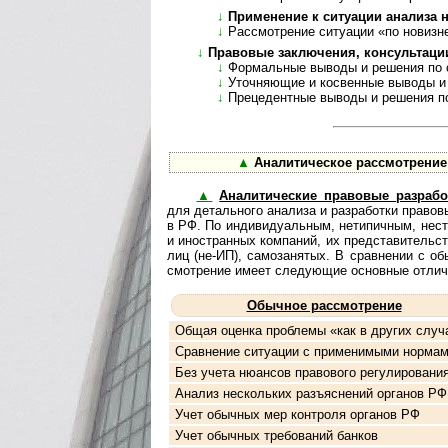
↓
Применение к ситуации анализа но
↓
Рассмотрение ситуации «по новизн
↓
Правовые заключения, консультации, а
↓
Формальные выводы и решения по см
↓
Уточняющие и косвенные выводы и реше
↓
Прецедентные выводы и решения по де
▲
Аналитическое рассмотрение пра
▲
Аналитические правовые разрабо
для де­таль­но­го ана­ли­за и раз­ра­бо­тки пра­во
в РФ. По инди­ви­ду­аль­ным, нети­пич­ным, неста
и ино­ст­ран­ных ком­па­ний, их пред­ста­ви­тель
лиц (не-ИП), само­за­ня­тых. В срав­не­нии с обы
смот­ре­ние имеет сле­дую­щие основ­ные отлич
Обычное рассмотрение
Общая оценка проблемы «как в других случ
Сравнение ситуации с применимыми норма
Без учета нюансов правового регулировани
Анализ нескольких разъяснений органов РФ
Учет обычных мер контроля органов РФ
Учет обычных требований банков