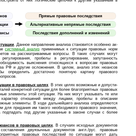
остроить от них логические цепочки к другим указанным в
онов
Прямые правовые последствия
ации
Альтернативные непрямые последствия
ансы
Последствия дополнений и изменений
итуации
. Данное направление анализа становится особенно ак­
ыше
системный анализ
применимых к ситуации правовых норм
ветов на рассматриваемые вопросы. В таких случаях могут
 регулирования, пробелы в регулировании, запутанность
еобходимость выяснения относящихся к вопросам правовых
тва РФ и другие осложнения. В целом, анализ этих нюансов
бы определить достаточно понятную картину правового
вопросов.
уации в правовых целях
. В этих целях возможные и до­пу­с­ти­
еталей конкретной ситуации для более благоприятных правовых
ные элементы этой ситуации. На них могут указывать те или
а, характер отношений между лицами, пробелы в описании
ожные элементы. В ходе дальнейшего анализа определяются
и для придания им такого необходимого правового значения,
 подпадать под другие указанные в законе случаи с более
нюансов в правовых целях
. В случаях исходных документов
составления двуязычных документов англ./рус. правовые
оприятных правовых последствий по ситуации могут дать