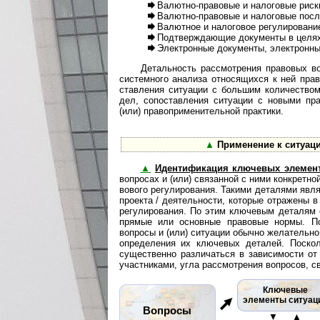
Валютно-правовые и налоговые риск
Валютно-правовые и налоговые посл
Валютное и налоговое регулировани
Подтверждающие документы в целях
Электронные документы, электронны
Детальность рассмотрения правовых в
сис­тем­но­го анализа относящихся к ней пр
став­ле­ния ситуации с большим количеств
дел, со­по­став­ле­ния ситуации с новыми 
(или) пра­во­при­ме­ни­тель­ной практики.
▲
Применение к ситуац
▲
Идентификация ключевых элемен
во­п­ро­сах и (или) связанной с ними конкре
во­во­го регулирования. Такими деталями яв
проекта / деятельности, которые отражены в
регулирования. По этим ключевым деталям о
прямые или основные правовые нормы. По
вопросы и (или) ситуации обычно желательно 
определения их ключевых деталей. Поско
существенно различаться в зависимости от
участниками, угла рассмотрения вопросов, с
Ключевые
элементы ситуац
Вопросы
▼ ▲