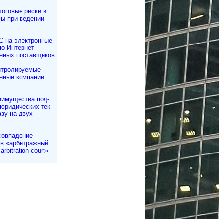
оговые риски и
ы при ведении
С на электронные
по Интернет
нных поставщиков
нтролируемые
нные компании
еимущества под­
 юри­ди­чес­ких тек­
азу на двух
совпадение
в «арбитражный
arbitration court»