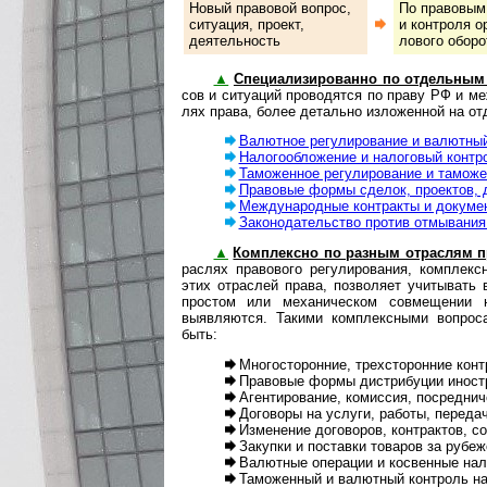
Новый правовой вопрос,
По правовым п
си­ту­а­ция, про­ект,
и кон­т­ро­ля 
деятельность
ло­во­го оборо
▲
Специализированно по отдельным
сов и ситуаций проводятся по праву РФ и м
лях права, более детально изложенной на от
Валютное регулирование и валютный
Налогообложение и налоговый контр
Таможенное регулирование и таможе
Правовые формы сделок, проектов, 
Международные контракты и докуме
Законодательство против отмывания д
▲
Комплексно по разным отраслям п
рас­лях правового регулирования, ком­п­лек
этих отраслей права, позволяет учитывать 
простом или механическом совмещении 
выявляются. Такими комплексными вопроса
быть:
Многосторонние, трех­сто­рон­ние ко
Правовые формы дистрибуции иностр
Агентирование, комиссия, посредни
Договоры на услуги, работы, переда
Изменение договоров, контрактов, с
Закупки и поставки товаров за рубеж
Валютные операции и косвенные нал
Таможенный и валютный контроль на