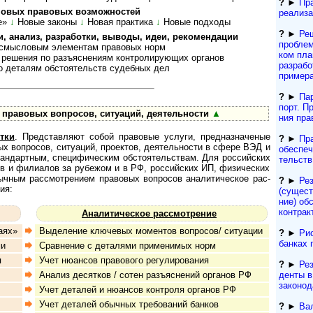
?
►
Пр
­вых пра­во­вых воз­мож­нос­тей
реализа
е»
↓
Новые законы
↓
Но­вая прак­тика
↓
Но­вые под­ходы
?
►
Реш
нализ, раз­ра­бот­ки, вы­во­ды, идеи, ре­ко­мен­дации
про­бле
ыс­ло­вым эле­мен­там пра­во­вых норм
ком пла
ния по разъ­яс­не­ни­ям кон­т­ро­ли­ру­ю­щих ор­га­нов
разра­б
­та­лям об­сто­я­тельств су­деб­ных дел
пример
?
►
Па
порт. Пр
вовых во­п­ро­сов, си­ту­а­ций, де­я­тель­ности
▲
ния пра
тки
. Пред­став­ляют собой пра­во­вые ус­лу­ги, пред­наз­на­че­ные
?
►
Пр
­вых воп­ро­сов, ситу­а­ций, про­ек­тов, дея­тель­но­сти в сфере ВЭД и
обеспеч
н­дарт­ным, спе­ци­фи­чес­ким обсто­я­тель­ствам. Для рос­сий­ских
тельств
ств и фили­а­лов за рубе­жом и в РФ, рос­сий­ских ИП, физи­чес­ких
ч­ным рас­смот­ре­ни­ем пра­во­вых воп­ро­сов ана­ли­ти­чес­кое рас­
?
►
Ре
ия:
(сущест­
ние) обс
контрак
Аналитическое рассмотрение
аях»
Выделение ключевых моментов вопросов/ ситуации
?
►
Рис
банках 
ми
Сравнение с деталями применимых норм
я
Учет нюансов правового регулирования
?
►
Рез
ден­ты 
Анализ десятков / сотен разъяснений органов РФ
за­ко­но­
Учет деталей и нюансов контроля органов РФ
Учет деталей обычных требований банков
?
►
Ва