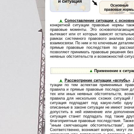
и ситуация
Основные
правовые норм
▲
Сопоставление ситуации с осно
кон­к­рет­ной си­ту­а­ции правовые нормы
правовые моменты. Это основополагающие
вытекают или от которых зависят остальны
рамках системного правового анализа ра
взаимосвязи. По ним и по ключевым деталям
прямые правовые по­след­с­т­вия по расс
позволяют принимать правовые решения без
неявных обстоятельств и воз­мож­нос­тей ситу
▲
Применение к ситуа
▲
Рассмотрение ситуации «вглубь»
. 
ту­а­ции по тем аспектам применимых пра
правила и прямые правовые последствия дл
тех или иных неявных обстоятельств, возм
правила для нескольких схожих ситуаций 
ситуация подпадает под какую-либо одну
описанные в законе ситуации не имеют значи
допустить в ней изменение или дополнени
ситуация станет подпадать под такие дру
благоприятные правовые последствия. Также
"иным смягчающим обстоятельствам", рав
Соответственно, возникает вопрос, могут ли 