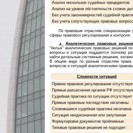
Анализ нескольких судебных прецедентов
Анализ на уровне обстоятельств схожих де
Без учета закономерностей судебной практи
Без учета сопутствующих правовых вопрос
По правовым отраслям специализации услу
сфе­ры правового регулирования и контроля.
▲
Аналитические правовые решен
"белых" аналитических правовых решений по
вопросы и ситуации поддаются полному раз
найти детальные системные решения, косвен
В общем виде по разным отраслям права и к
вопросов и ситуаций ана­ли­ти­чес­ки­ми пра­
Сложности ситуаций
Прямое правовое регулирование отсутствуе
Прямые разъяснения органов РФ отсутству
Судебная практика по ситуации отсутствует
Прямые правовые последствия негативны
Сложившаяся судебная практика негативна
Ситуация неоднозначная или запутанная
Формулировки документов проблемные
Типовые правовые решения не подходят