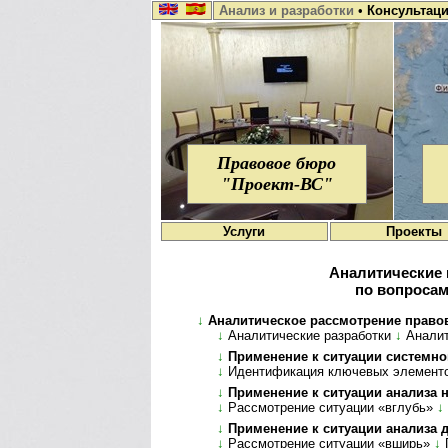
Анализ и разработки
•
Консультац
Правовое бюро
"Проект-ВС"
Услуги
Проекты
Аналитические 
по вопросам
↓
Аналитическое рассмотрение правовых в
↓
Аналитические разработки
↓
Ана­ли­
↓
Применение к ситуации системного
↓
Идентификация ключевых элемент
↓
Применение к ситуации анализа нюан
↓
Рассмотрение ситуации «вглубь»
↓
↓
Применение к ситуации анализа де­т
↓
Рассмотрение ситуации «вширь»
↓