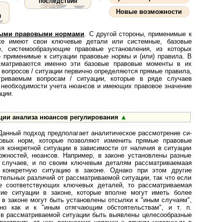
последствия
Новые возможности
ы
вными правовыми нормами
. С другой стороны, применимые к
 также имеют свои ключевые детали или системные, базовые
, системообразующие правовые установления, из которых
е применимые к ситуации правовые нормы и (или) правила. В
ссматриваются именно эти базовые правовые моменты в их
 вопросов / ситуации первично определяются прямые правила,
матриваемым вопросам / ситуации, которые в ряде случаев
 необходимости учета нюансов и имеющих правовое значение
ации.
ции анализа нюансов регулирования
▲
Данный подход предполагает ана­ли­ти­чес­кое рассмотрение си­
вовых норм, которые позволяют изменить прямые правовые
я конкретной ситуации в зависимости от наличия в ситуации
ожностей, нюансов. Например, в законе установлены разные
/ случаев, и по своим ключевым деталям рассматриваемаая
 конкретную ситуацию в законе. Однако при этом другие
тельных различий от рассматриваемой ситуации, так что если
е соответствующих ключевых деталей, то рассматриваемая
гие ситуации в законе, которые вполне могут иметь более
 в законе могут быть установлены отсылки к "иным случаям",
но как и к "иным отягчающим обстоятельствам", и т. п.
в рас­смат­ри­ва­е­мой ситуации быть выявлены целесообразные