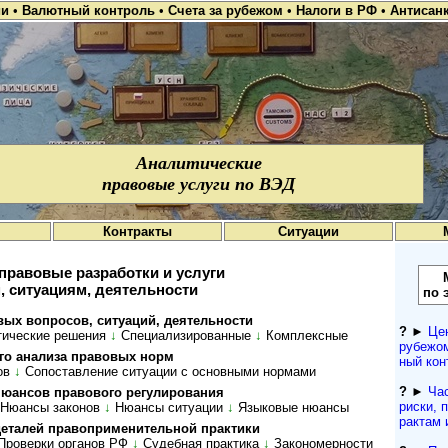
ии
•
Валютный контроль
•
Счета за рубежом
•
Налоги в РФ
•
Антисан
Аналитические
правовые услуги по ВЭД
Контракты
Ситуации
правовые разработки и услуги
, ситуациям, деятельности
по 
о­п­ро­сов, си­ту­а­ций, де­я­тель­ности
?
►
Це
ти­чес­кие ре­ше­ния
↓
Спе­ци­а­ли­зи­ро­ван­ные
↓
Комп­лекс­ные
рубежом
 ана­ли­за пра­во­вых норм
ный кон­
ов
↓
Со­по­став­ле­ние си­ту­а­ции с ос­нов­ны­ми нор­мами
?
►
Ча
сов пра­во­во­го ре­гу­ли­ро­ва­ния
рис­ки, 
Нюансы законов
↓
Нюансы ситуации
↓
Языковые нюансы
рактам 
а­лей пра­во­при­ме­ни­тель­ной прак­тики
Проверки органов РФ
↓
Су­деб­ная прак­ти­ка
↓
За­ко­но­мер­нос­ти