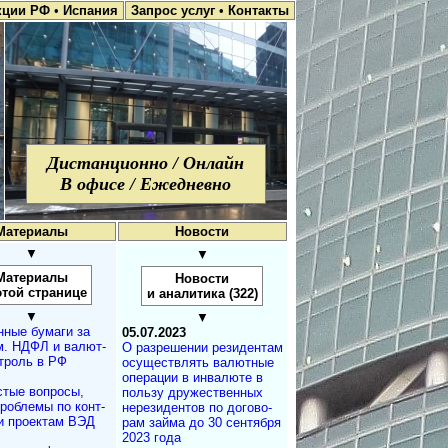
кции РФ
•
Испания
Запрос услуг
•
Контакты
Дистанционно / Онлайн
В офисе / Ежедневно
Материалы
Новости
▼
▼
Материалы
Новости
этой странице
и аналитика (322)
▼
▼
нные бумаги за
05.07.2023
. НДФЛ и ва­лют­
О разрешении ре­зи­ден­там
т­роль в РФ
осу­щест­в­лять ва­лют­ные
опе­ра­ции в ин­ва­люте в
стые вопросы,
поль­зу дру­жест­вен­ных
проблемы по конт­
не­ре­зи­ден­тов по до­го­во­
и проектам ВЭД
рам зай­ма до 30 сен­тяб­ря
2023 года