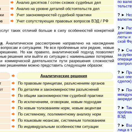
по валют
Анализ десятков / сотен схожих судебных дел
тель­ст­
л
Анализ на уровне деталей обстоятельств дел
?
►
Не
ки
Учет закономерностей судебной практики
валютн
ов
Учет сопутствующих правовых вопросов ВЭД / РФ
?
►
Реп
г таких отличий больше в си­лу осо­бен­нос­тей кон­к­рет­ной
ден­та­м
лю­ты и
ской Фе
ия
. Аналитическое рас­смот­ре­ние на­п­рав­ле­но на на­хож­де­ние
 вопросам и ситуациям. Не все проблемные или редкие, новые
?
►
Сч
решению. Но как правило, аналитический подход позволяет
за рубе
ные решения или выйти из ситуации с наименьшими потерями.
операци
оммерческой де­я­тель­нос­ти пути раз­ре­ше­ния сложностей
контрол
во­вы­ми решениями можно представить следующим образом:
?
►
При
Аналитические решения
ных опе
сделок)
т
По правовым принципам, разъяснениям органов
ют
По деталям и закономерностям разъяснений
?
►
По
междун
По общим закономерностям судебной практики
аккреди
По исключениям, оговоркам, новым подходам
?
►
Та
По новым толкованиям норм, новым акцентам
проблем
По системному, поэлементному анализу норм
ВЭД
По языковым нюансам, системным толкованием
?
►
Вз
По индивидуальным особенностям ситуации
лица в 