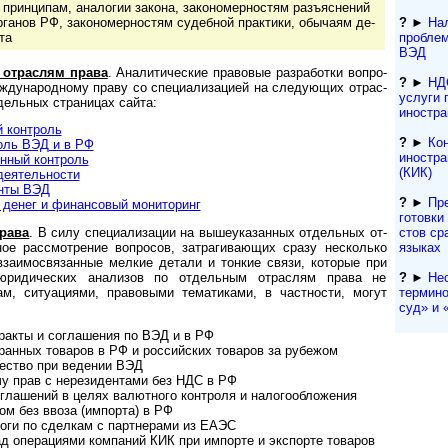
ринципам, аналогии закона, за­ко­но­мер­нос­тям разъ­яс­не­ний
органов РФ, за­ко­но­мер­нос­тям су­деб­ной прак­ти­ки, обы­ча­ям де­
?
►
Нал
та
проблем
ВЭД
 отраслям права
. Ана­ли­ти­чес­кие пра­во­вые раз­ра­бот­ки во­п­ро­
?
►
НД
еждународному праву со специализацией на следующих от­рас­
услуги 
дельных страницах сайта:
иностра
 контроль
?
►
Ко
оль ВЭД и в РФ
иностра
нный контроль
(КИК)
деятельности
нты ВЭД
?
►
Пр
енег и финансовый мо­ни­то­ринг
гото­вки
с­тов ср
рава
. В силу спе­ци­а­ли­за­ции на вы­ше­ука­зан­ных от­дель­ных от­
языках
­с­ное рассмотрение вопросов, затрагивающих сразу несколько
взаимосвязанные мелкие детали и тонкие связи, которые при
?
►
Не
юридических анализов по отдельным отраслям права не
термино
м, ситуациями, правовыми тематиками, в частности, могут
суд» и «
нтракты и соглашения по ВЭД и в РФ
анных товаров в РФ и российских товаров за рубежом
чество при ведении ВЭД
чу прав с нерезидентами без НДС в РФ
оглашений в целях валютного контроля и налогообложения
ом без ввоза (импорта) в РФ
оги по сделкам с партнерами из ЕАЭС
д операциями компаний КИК при импорте и экспорте товаров