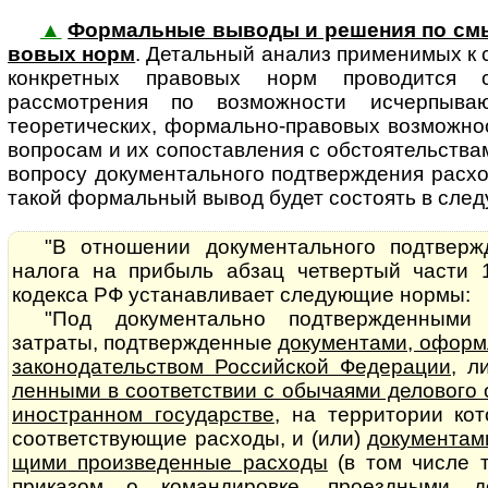
▲
Формальные выводы и решения по см
во­вых норм
. Де­таль­ный ана­лиз применимых к
конкретных правовых норм проводится
рассмотрения по возможности исчерпываю
теоретических, формально-правовых возможносте
вопросам и их сопоставления с обстоятельства
вопросу документального подтверждения расхо
такой формальный вывод будет состоять в сле
"В отношении документального подтверж
налога на прибыль абзац четвертый части 
кодекса РФ устанавливает следующие нормы:
"Под документально подтвержденными
затраты, подтвержденные
до­ку­мен­та­ми, офо
законодательством Российской Федерации
, 
лен­ны­ми в соответствии с обычаями делового
иностранном государстве
, на территории ко
соответствующие расходы, и (или)
документами,
щи­ми произведенные расходы
(в том числе 
приказом о командировке, проездными д