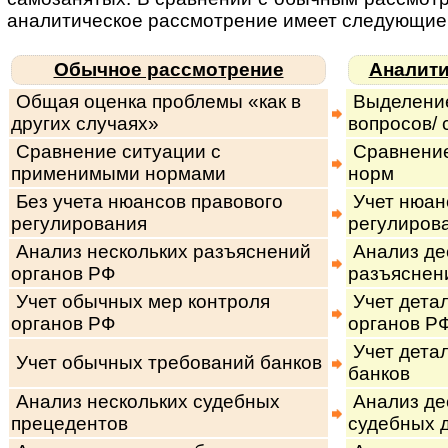
ана­ли­ти­чес­кое рас­смот­ре­ние имеет сле­дую­щи
Обычное рассмотрение
Аналити
Общая оценка проблемы «как в
Выделение
других случаях»
вопросов/ 
Сравнение ситуации с
Сравнение
применимыми нормами
норм
Без учета нюансов правового
Учет нюан
регулирования
регулиров
Анализ нескольких разъяснений
Анализ дес
органов РФ
разъяснен
Учет обычных мер контроля
Учет дета
органов РФ
органов Р
Учет дета
Учет обычных требований банков
банков
Анализ нескольких судебных
Анализ дес
прецедентов
судебных 