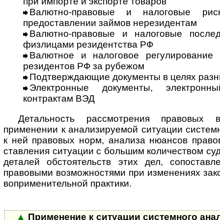
при импорте и экспорте товаров
Валютно-правовые и налоговые рис
предоставлении займов нерезидентам
Валютно-правовые и налоговые послед
физлицами резидентства РФ
Валютное и налоговое регулирование 
резидентов РФ за рубежом
Подтверждающие документы в целях разн
Электронные документы, электронн
контрактам ВЭД
Детальность рассмотрения правовых 
применении к анализируемой ситуации сис­тем­
к ней правовых норм, анализа нюансов правов
став­ле­ния ситуации с большим количеством су
деталей обстоятельств этих дел, со­по­став­
правовыми возможностями при изменениях зако
во­при­ме­ни­тель­ной практики.
▲
Применение к ситуации системного ан