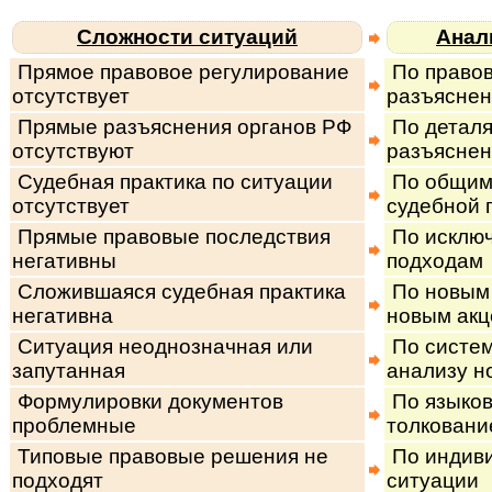
Сложности ситуаций
Анал
Прямое правовое регулирование
По правов
отсутствует
разъяснен
Прямые разъяснения органов РФ
По деталя
отсутствуют
разъясне
Судебная практика по ситуации
По общим
отсутствует
судебной 
Прямые правовые последствия
По исключ
негативны
подходам
Сложившаяся судебная практика
По новым 
негативна
новым акц
Ситуация неоднозначная или
По систем
запутанная
анализу н
Формулировки документов
По языко
проблемные
толковани
Типовые правовые решения не
По индив
подходят
ситуации