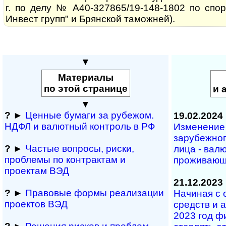
г. по делу № А40-327865/19-148-1802 по спо
Инвест групп" и Брянской таможней).
▼
Материалы
по этой странице
и 
▼
?
►
Ценные бумаги за рубежом.
19.02.2024
НДФЛ и ва­лют­ный кон­т­роль в РФ
Изменение ц
за­ру­беж­но­
?
►
Частые вопросы, рис­ки,
ли­ца - ва­лю
проблемы по конт­рактам и
про­жи­ва­ю­
проектам ВЭД
21.12.2023
?
►
Правовые формы реализации
Начиная с от
проектов ВЭД
средств и ак
2023 год фи