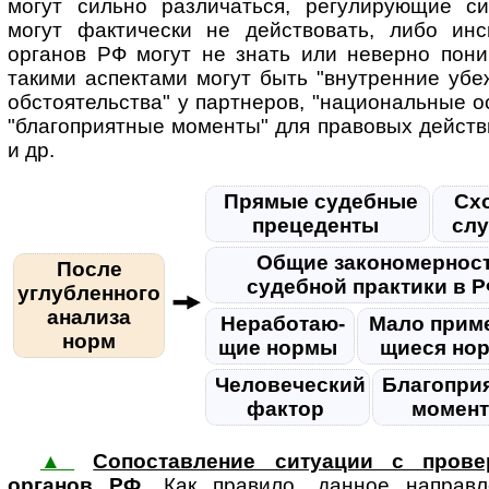
могут сильно различаться, регулирующие с
могут фактически не действовать, либо ин
органов РФ могут не знать или неверно пони
такими аспектами могут быть "внутренние убе
обстоятельства" у партнеров, "национальные о
"благоприятные моменты" для правовых действ
и др.
Прямые судебные
Сх
прецеденты
сл
Общие закономернос
После
судебной практики в 
углубленного
анализа
Нера­бо­та­ю­
Мало при­ме
норм
щие нормы
щи­еся н
Человеческий
Благопри
фактор
момен
▲
Сопоставление ситуации с прове
органов РФ
. Как правило, данное на­п­рав­