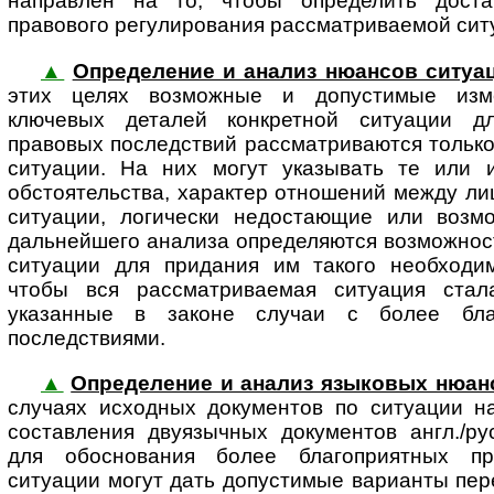
направлен на то, чтобы определить доста
правового регулирования рассматриваемой ситу
▲
Определение и анализ нюансов ситуа
этих целях возможные и до­пу­с­ти­мые изме
ключевых деталей конкретной ситуации д
правовых последствий рассматриваются тольк
ситуации. На них могут указывать те или и
обстоятельства, характер отношений между ли
ситуации, логически недостающие или возм
дальнейшего анализа определяются возможнос
ситуации для придания им такого необходим
чтобы вся рассматриваемая ситуация стал
указанные в законе случаи с более бла
последствиями.
▲
Определение и анализ языковых нюан
случаях исходных документов по ситуации н
составления двуязычных документов англ./ру
для обоснования более благоприятных пр
ситуации могут дать допустимые варианты пер