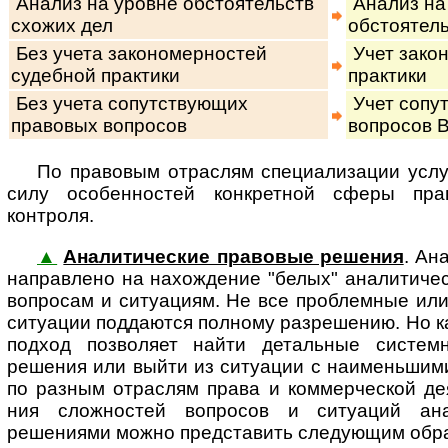
Анализ на уровне обстоятельств
Анализ на
схожих дел
обстоятель
Без учета закономерностей
Учет зако
судебной практики
практики
Без учета сопутствующих
Учет сопу
правовых вопросов
вопросов В
По правовым отраслям специализации услу
си­лу осо­бен­нос­тей кон­к­рет­ной сфе­ры 
контроля.
▲
Аналитические правовые решения
. Ан
на­п­рав­ле­но на на­хож­де­ние "белых" аналити
вопросам и ситуациям. Не все проблемные или
ситуации поддаются полному разрешению. Но к
подход позволяет найти детальные систем
решения или выйти из ситуации с наименьшим
по разным отраслям права и коммерческой де­я­т
ния сложностей вопросов и ситуаций ана­ли­т
решениями можно представить следующим обр