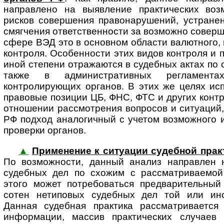
направлено на выявление практических воз
рисков совершения правонарушений, устранен
смягчения ответственности за возможно совер
сфере ВЭД это в основном области валютного,
контроля. Особенности этих видов контроля и 
иной степени отражаются в судебных актах по
также в административных регламент
контролирующих органов. В этих же целях ис
правовые позиции ЦБ, ФНС, ФТС и других конт
отношении рассмотрения вопросов и ситуаций,
РФ подход аналогичный с учетом возможного 
проверки органов.
▲
Применение к ситуации судебной прак
По воз­мож­нос­ти, данный анализ направлен
судебных дел по схожим с рассматриваемой
этого может потребоваться предварительный
сотен нетиповых судебных дел той или иной
Данная судебная практика рассматривается
информации, массив практических случаев