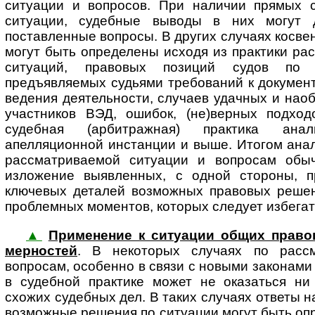
ситуации и вопросов. При наличии прямых 
ситуации, судебные выводы в них могут 
поставленные вопросы. В других случаях косв
могут быть определены исходя из практики ра
ситуаций, правовых позиций судов по 
предъявляемых судьями требований к документ
ведения деятельности, случаев удачных и нао
участников ВЭД, ошибок, (не)верных подход
судебная (арбитражная) практика ана
апелляционной инстанции и выше. Итогом анал
рассматриваемой ситуации и вопросам обыч
изложение выявленных, с одной стороны, п
ключевых деталей возможных правовых решени
проблемных моментов, которых следует избегат
▲
Применение к ситуации общих правоп
мер­нос­тей
. В некоторых случаях по расс
вопросам, особенно в связи с новыми законами
в судебной практике может не оказаться ни
схожих судебных дел. В таких случаях ответы 
возможные решения по ситуации могут быть оп