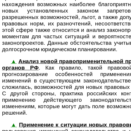
нахождения возможных наиболее благоприятн
новых установленных законом запретов
разрешенных возможностей, льгот, а также до
правовых норм, их разночтений, несоответств
этой сфере также относится и анализ законоп
моментам для частых ситуаций и вероятносте
законопроектов. Данные обстоятельства учиты
долгосрочном юридическом планировании.
▲
Анализ новой правоприменительной п
органов РФ
. Как правило, такой правов
прогнозирование особенностей примене
изменений в существующем законодательстве.
сложилась, возможностей для новых правовых
С другой стороны, практика российских ко
применению действующего законодатель
изменениям, которые могут дать поле возможн
решений.
▲
Применение к ситуации новых правов