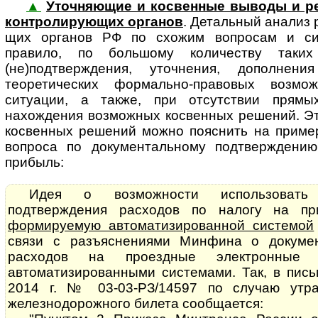
▲
Уточняющие и косвенные выводы и р
кон­т­ро­ли­ру­ю­щих ор­га­нов
. Де­таль­ный анализ р
щих органов РФ по схожим вопросам и сит
правило, по большому количеству таки
(не)подтверждения, уточнения, дополнен
теоретических формально-правовых возм
ситуации, а также, при отсутствии прямы
нахождения возможных косвенных решений. Эт
косвенных решений можно пояснить на пример
вопроса по документальному подтверждению
прибыль:
Идея о возможности использовать 
подтверждения расходов по налогу на 
формируемую автоматизированной системой
связи с разъяснениями Минфина о докуме
расходов на проездные электронные 
автоматизированными системами. Так, в пис
2014 г. № 03-03-РЗ/14597 по случаю утра
железнодорожного билета сообщается: