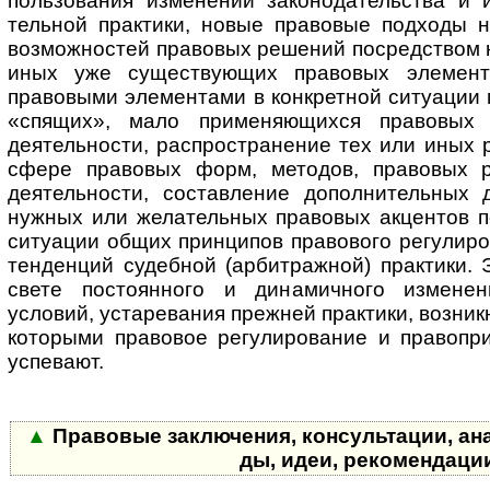
поль­зо­ва­ния изменений за­ко­но­да­тель­ст­ва и
тель­ной практики, новые правовые подходы 
возможностей правовых решений посредством 
иных уже существующих пра­во­вых элемент
правовыми элементами в конкретной ситуации 
«спящих», мало применяющихся правовых 
деятельности, распространение тех или иных 
сфере правовых форм, методов, правовых 
деятельности, составление до­пол­ни­тель­ны
нужных или желательных правовых акцентов п
ситуации общих принципов правового регулиро
тенденций судебной (арбитражной) практики. 
свете постоянного и динамичного измене
условий, устаревания прежней практики, возник
которыми правовое регулирование и правопри
успевают.
▲
Правовые заключения, консультации, анализ
ды, идеи, ре­ко­мен­дац