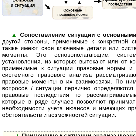
▼ ▲
последствия
и ситуация
Основные
правовые нормы
▲
Сопоставление ситуации с основным
другой стороны, применимые к кон­к­рет­ной с
также имеют свои ключевые детали или сист
моменты. Это основополагающие, систе
установления, из которых вытекают или от к
применимые к ситуации правовые нормы и (
системного правового анализа рассматрива
правовые моменты в их взаимосвязи. По ни
вопросов / ситуации первично определяются
правовые по­след­с­т­вия по рассматриваем
которые в ряде случаев позволяют принима
необходимости учета нюансов и имеющих пр
обстоятельств и воз­мож­нос­тей ситуации.
▲
Применение к ситуации анализа нюан