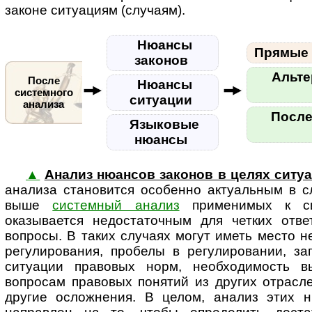
законе ситуациям (случаям).
Нюансы
Прямые 
законов
Альте
После
Нюансы
системного
ситуации
анализа
После
Языковые
нюансы
▲
Анализ нюансов законов в целях ситу
анализа становится особенно ак­ту­аль­ным в 
выше
системный анализ
применимых к си
оказывается недостаточным для четких отв
вопросы. В таких случаях могут иметь место 
регулирования, пробелы в регулировании, за
ситуации правовых норм, необходимость в
вопросам правовых понятий из других отрасл
другие осложнения. В целом, анализ этих н