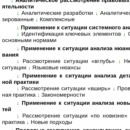
↓
Аналитическое рассмотрение правовых во­п
я­тель­ности
↓
Аналитические разработки
↓
Ана­ли­ти­че
зи­ро­ван­ные
↓
Комп­лекс­ные
↓
Применение к ситуации системного ана­
↓
Идентификация ключевых элементов
↓
ос­нов­ны­ми нор­мами
↓
Применение к ситуации анализа нюансов 
ва­ния
↓
Рассмотрение ситуации «вглубь»
↓
Н
ситуации
↓
Языковые нюансы
↓
Применение к ситуации анализа де­та­л
ной прак­тики
↓
Рассмотрение ситуации «вширь»
↓
Пров
ная прак­ти­ка
↓
За­ко­но­мер­нос­ти
↓
Применение к ситуации анализа но­вых
тей
↓
Рассмотрение ситуации «по новизне»
прак­тика
↓
Но­вые под­ходы