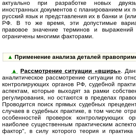
актуально при разработке новых двуяз
иностранных документов с планированием их 
русский язык и представления их в банки и (и
РФ. В то же время, эти допустимые вари
правовое значение терминов и выражений
ограничены многими факторами.
▲
Применение анализа деталей правоприм
▲
Рассмотрение ситуации «вширь»
. Да
ана­ли­ти­чес­кое рассмотрение си­ту­а­ции по о
контролирующих органов РФ, судебной практи
аспектам, которые выходят за рамки собстве
регулирования, но остаются в пределах право
Проводится поиск прямых судебных прецедент
случаев в судебных практике, в том числе от
особенностей проверок контролирующих ор
наиболее существенным практическим аспекто
фактор", в силу которого теория и практика