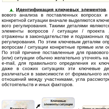
▲
Идентификация ключевых элементов
.
во­во­го ана­ли­за в поставленных во­п­ро­сах
конкретной ситуации вначале выделяются ключев
во­го регулирования. Такими деталями являют
элементы вопросов / ситуации / проекта /
отражены в законодательстве и подзаконных п
регулирования. По этим ключевым деталям опр
вопросам / ситуации конкретные прямые или 
По этой причине поставленные для правового
(или) ситуации обычно желательно уточнять на
e-mail, для правильного определения их клю
даже в схожих ситуациях эти ключевые де
различаться в зависимости от формального ил
отношений между участниками, угла рассмотр
обстоятельств и иных факторов.
Ключевые
элементы ситуации
Вопросы
Прямые правовы