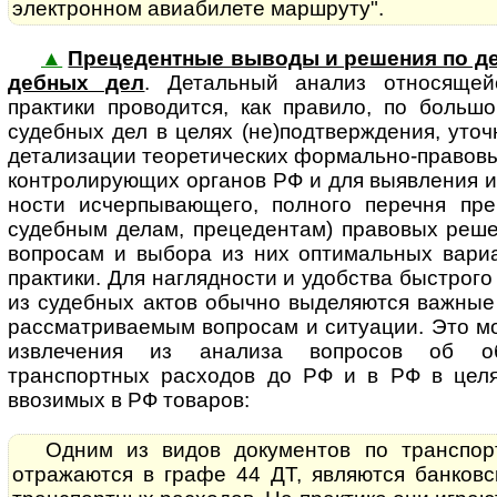
электронном авиабилете маршруту".
▲
Прецедентные выводы и решения по де
деб­ных дел
. Де­таль­ный ана­лиз от­но­ся­щ
практики проводится, как правило, по больш
судебных дел в целях (не)подтверждения, уточ
детализации теоретических формально-правов
контролирующих органов РФ и для выявления и
нос­ти исчерпывающего, полного перечня пр
судебным делам, прецедентам) правовых реш
вопросам и выбора из них оптимальных вариа
практики. Для наглядности и удобства быстрого
из судебных актов обычно выделяются важные
рассматриваемым вопросам и ситуации. Это м
извлечения из анализа вопросов об об
транспортных расходов до РФ и в РФ в цел
ввозимых в РФ товаров:
Одним из видов документов по транспор
отражаются в графе 44 ДТ, являются банковс