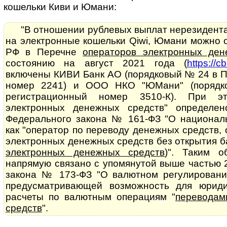
кошельки Киви и Юмани:
"В отношении рублевых выплат нерезидент
на электронные кошельки Qiwi, Юмани можно о
РФ в Перечне
операторов электронных ден
состоянию на август 2021 года (
https://c
включены КИВИ Банк АО (порядковый № 24 в П
номер 2241) и ООО НКО "ЮМани" (поряд
регистрационный номер 3510-К). При э
электронных денежных средств" определе
Федерального закона № 161-ФЗ "О национал
как "оператор по переводу денежных средств
электронных денежных средств без открытия ба
электронных денежных средств
)". Таким о
напрямую связано с упомянутой выше частью 
закона № 173-ФЗ "О валютном регулировани
предусматривающей возможность для юриди
расчеты по валютным операциям "
переводам
средств
".