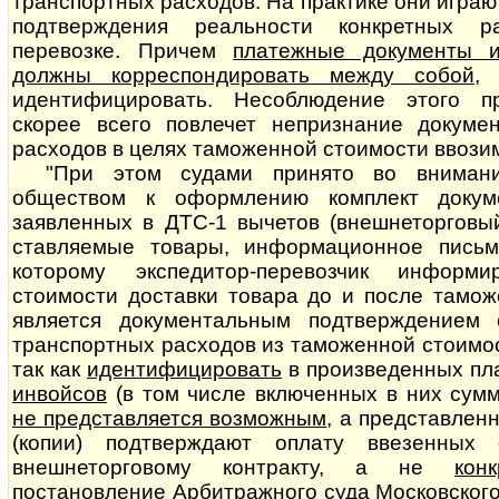
транспортных расходов. На практике они играю
подтверждения реальности конкретных р
перевозке. Причем
платежные документы и
должны корреспондировать между собой
,
идентифицировать. Несоблюдение этого пр
скорее всего повлечет непризнание документал
расходов в целях таможенной стоимости ввози
"При этом судами принято во внимани
обществом к оформлению комплект докум
заявленных в ДТС-1 вычетов (внешнеторговый
став­ля­е­мые товары, информационное письм
которому экспедитор-перевозчик информ
стоимости доставки товара до и после тамо
является до­ку­мен­таль­ным подтверждением
транспортных расходов из таможенной стоимости
так как
идентифицировать
в произведенных п
инвойсов
(в том числе включенных в них сумм
не представляется возможным
, а представлен
(копии) подтверждают оплату ввезенных
внешнеторговому контракту, а не
кон
постановление Арбитражного суда Московского о