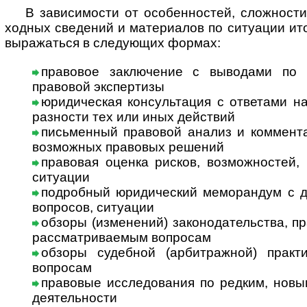
В за­ви­си­мос­ти от особенностей, сложности
ход­ных сведений и материалов по ситуации ит
выражаться в следующих формах:
правовое заключение с выводами по 
правовой экспертизы
юридическая консультация с ответами на в
раз­нос­ти тех или иных действий
письменный правовой анализ и коммента
возможных правовых решений
правовая оценка рисков, возможностей, 
ситуации
подробный юридический меморандум с дет
вопросов, ситуации
обзоры (изменений) законодательства, п
рассматриваемым вопросам
обзоры судебной (арбитражной) практ
вопросам
правовые исследования по редким, новым
деятельности