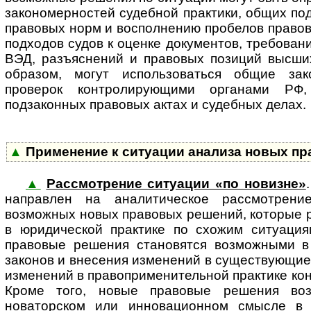
закономерностей судебной практики, общих по
правовых норм и восполнению пробелов правов
подходов судов к оценке документов, требован
ВЭД, разъяснений и правовых позиций высши
образом, могут использоваться общие зак
проверок контролирующими органами РФ
подзаконных правовых актах и судебных делах.
▲
Применение к ситуации анализа новых п
▲
Рассмотрение ситуации «по новизне»
на­п­рав­лен на аналитическое рас­смот­ре­
возможных новых правовых решений, которые 
в юридической практике по схожим ситуация
правовые решения становятся возможными в
законов и внесения изменений в существующие 
изменений в правоприменительной практике ко
Кроме того, новые правовые решения во
новаторском или инновационном смысле в