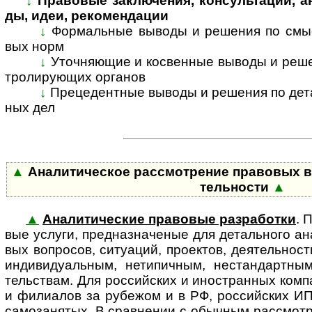
↓
Правовые заключения, консультации, анал
ды, идеи, ре­ко­мен­дации
↓
Формальные выводы и решения по смыс­л
вых норм
↓
Уточняющие и косвенные выводы и решени
т­ро­ли­ру­ю­щих ор­га­нов
↓
Прецедентные выводы и решения по де­та­л
ных дел
▲
Аналитическое рассмотрение правовых во­п­р
тель­ности
▲
▲
Аналитические правовые разработки
. 
вые ус­лу­ги, пред­наз­на­че­ные для де­таль­но­го ана
вых воп­ро­сов, ситу­а­ций, про­ек­тов, дея­тель­н
инди­ви­ду­аль­ным, нети­пич­ным, нестан­дарт­ным
тель­ствам. Для рос­сий­ских и ино­ст­ран­ных ком­п
и фили­а­лов за рубе­жом и в РФ, рос­сий­ских ИП
само­за­ня­тых. В срав­не­нии с обыч­ным рас­смот­р