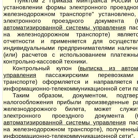
"Пунктом 2 Приказа Минтранса России о
установлении формы электронного проездног
железнодорожном транспорте" установлено,
электронного проездного документа (
автоматизированной системы управления
пасс
на железнодорожном транспорте) являет
отчетности и применяется для осуществ
индивидуальными предпринимателями наличн
(или) расчетов с использованием платежн
контрольно-кассовой техники.
Контрольный купон (
выписка из автом
управления
пассажирскими пе­ре­воз­ка­
транспорте) оформляется и направляется
информационно-телекоммуникационной сети па
Таким образом, документом, подтв
налогообложения прибыли произведенные р
железнодорожного билета, может служи
электронного проездного документа (
автоматизированной системы управления
пасс
на железнодорожном транспорте), полученны
информационно-телекоммуникационной сети".