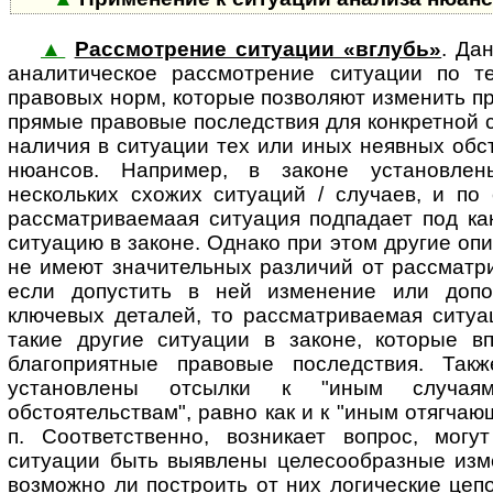
▲
Рассмотрение ситуации «вглубь»
. Да
ана­ли­ти­чес­кое рассмотрение си­ту­а­ции п
правовых норм, которые позволяют изменить п
прямые правовые последствия для конкретной 
наличия в ситуации тех или иных неявных обс
нюансов. Например, в законе установле
нескольких схожих ситуаций / случаев, и по
рассматриваемаая ситуация подпадает под ка
ситуацию в законе. Однако при этом другие оп
не имеют значительных различий от рассматри
если допустить в ней изменение или допо
ключевых деталей, то рассматриваемая ситуа
такие другие ситуации в законе, которые в
благоприятные правовые последствия. Так
установлены отсылки к "иным случая
обстоятельствам", равно как и к "иным отягчаю
п. Соответственно, возникает вопрос, могут 
ситуации быть выявлены целесообразные изм
возможно ли построить от них логические цеп