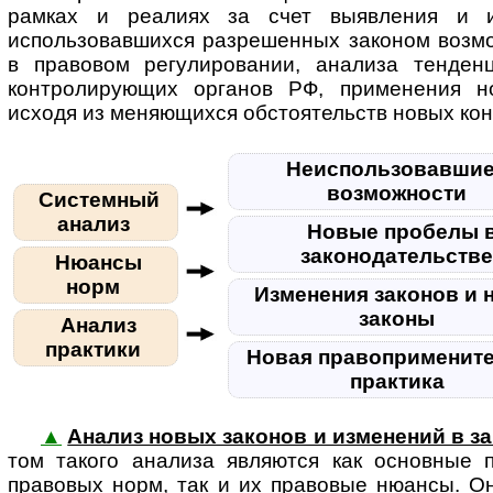
рамках и реалиях за счет выявления и и
использовавшихся разрешенных законом возмо
в правовом регулировании, анализа тенден
контролирующих органов РФ, применения н
исходя из меняющихся обстоятельств новых кон
Неиспользовавшие
возможности
Системный
анализ
Новые пробелы 
законодательств
Нюансы
норм
Изменения законов и 
законы
Анализ
практики
Новая правоприменит
практика
▲
Анализ новых законов и изменений в з
том та­ко­го анализа являются как основные
правовых норм, так и их правовые нюансы. О