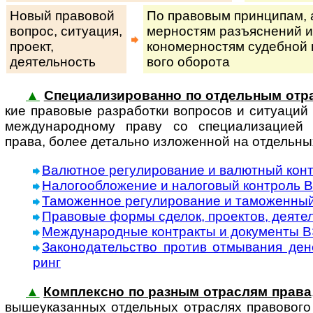
Новый правовой
По правовым принципам, ан
вопрос, си­ту­а­ция,
мер­нос­тям разъ­яс­не­ний и
про­ект,
ко­но­мер­нос­тям су­деб­ной 
деятельность
во­го оборота
▲
Специализированно по отдельным отр
кие пра­во­вые раз­ра­бот­ки во­п­ро­сов и ситуац
международному праву со специализацией н
права, более детально изложенной на отдельны
Валютное регулирование и валютный кон
Налогообложение и налоговый контроль В
Таможенное регулирование и таможенный
Правовые формы сделок, проектов, деяте
Международные контракты и документы 
Законодательство против отмывания дене
ринг
▲
Комплексно по разным отраслям права
вы­ше­ука­зан­ных от­дель­ных от­рас­лях правового