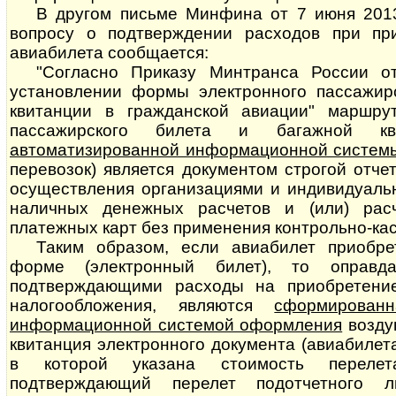
В другом письме Минфина от 7 июня 2013
вопросу о подтверждении расходов при при
авиабилета сообщается:
"Согласно Приказу Минтранса России о
установлении формы электронного пассажир
квитанции в гражданской авиации" маршрут
пассажирского билета и багажной кв
автоматизированной информационной систем
перевозок) является документом строгой отче
осуществления организациями и индивидуал
наличных денежных расчетов и (или) рас
платежных карт без применения контрольно-кас
Таким образом, если авиабилет приобре
форме (электронный билет), то оправда
подтверждающими расходы на приобретени
налогообложения, являются
сформированн
информационной системой оформления
воз­ду
квитанция электронного документа (авиабилет
в которой указана стоимость перелет
подтверждающий перелет подотчетного 