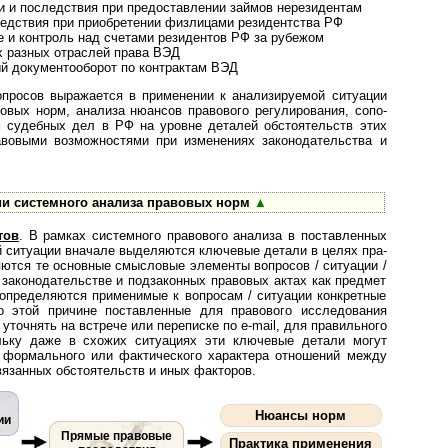
и и последствия при предоставлении займов нерезидентам
едствия при приобретении физлицами резидентства РФ
е и контроль над счетами резидентов РФ за рубежом
 разных отраслей права ВЭД
й документооборот по контрактам ВЭД
опросов выражается в применении к анализируемой ситуации
авовых норм, анализа нюансов правового регулирования, со­по­
ом судебных дел в РФ на уровне деталей обстоятельств этих
правовыми возможностями при изменениях законодательства и
ии системного анализа правовых норм
▲
тов
. В рамках системного пра­во­во­го ана­ли­за в поставленных
тной ситуации вначале выделяются ключевые детали в целях пра­
ляются те основные смысловые элементы вопросов / ситуации /
 законодательстве и подзаконных правовых актах как предмет
пределяются при­ме­ни­мые к вопросам / ситуации конкретные
 этой причине поставленные для правового исследования
уточнять на встрече или переписке по e-mail, для правильного
льку даже в схожих ситуациях эти ключевые детали могут
 формального или фактического характера отношений между
вязанных обстоятельств и иных факторов.
Нюансы норм
ии
Прямые правовые
Практика применения