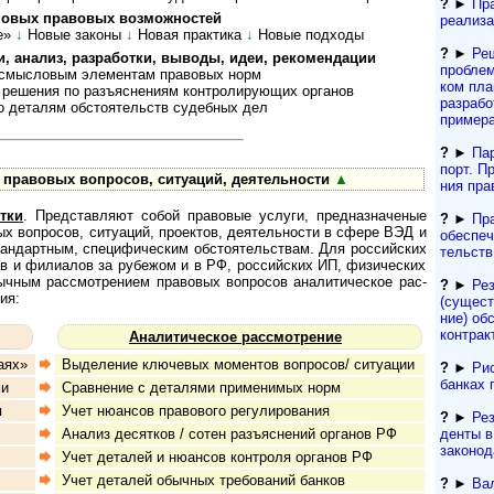
?
►
Пр
­вых пра­во­вых воз­мож­нос­тей
реализа
е»
↓
Новые законы
↓
Но­вая прак­тика
↓
Но­вые под­ходы
?
►
Реш
нализ, раз­ра­бот­ки, вы­во­ды, идеи, ре­ко­мен­дации
про­бле
ыс­ло­вым эле­мен­там пра­во­вых норм
ком пла
ния по разъ­яс­не­ни­ям кон­т­ро­ли­ру­ю­щих ор­га­нов
разра­б
­та­лям об­сто­я­тельств су­деб­ных дел
пример
?
►
Па
порт. Пр
вовых во­п­ро­сов, си­ту­а­ций, де­я­тель­ности
▲
ния пра
тки
. Пред­став­ляют собой пра­во­вые ус­лу­ги, пред­наз­на­че­ные
?
►
Пр
­вых воп­ро­сов, ситу­а­ций, про­ек­тов, дея­тель­но­сти в сфере ВЭД и
обеспеч
н­дарт­ным, спе­ци­фи­чес­ким обсто­я­тель­ствам. Для рос­сий­ских
тельств
ств и фили­а­лов за рубе­жом и в РФ, рос­сий­ских ИП, физи­чес­ких
ч­ным рас­смот­ре­ни­ем пра­во­вых воп­ро­сов ана­ли­ти­чес­кое рас­
?
►
Ре
ия:
(сущест­
ние) обс
контрак
Аналитическое рассмотрение
аях»
Выделение ключевых моментов вопросов/ ситуации
?
►
Рис
банках 
ми
Сравнение с деталями применимых норм
я
Учет нюансов правового регулирования
?
►
Рез
ден­ты 
Анализ десятков / сотен разъяснений органов РФ
за­ко­но­
Учет деталей и нюансов контроля органов РФ
Учет деталей обычных требований банков
?
►
Ва