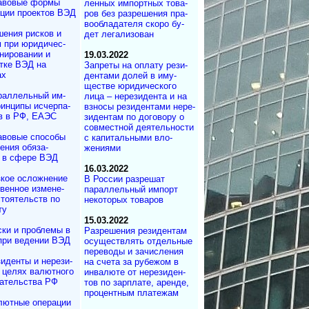
авовые формы
лен­ных импортных то­ва­
ции проектов ВЭД
ров без разрешения пра­
во­об­ла­да­те­ля скоро бу­
ения рисков и
дет легализован
м при юридичес­
нирова­нии и
19.03.2022
отке ВЭД на
Запреты на оплату ре­зи­
ах
ден­та­ми до­лей в иму­
щест­ве юри­ди­чес­ко­го
раллельный им­
лица – не­ре­зи­ден­та и на
ин­ци­пы ис­чер­па­
взносы ре­зи­ден­та­ми не­ре­
в в РФ, ЕАЭС
зи­ден­там по до­го­во­ру о
сов­мес­т­ной де­я­тель­нос­ти
авовые способы
с ка­пи­таль­ны­ми вло­
ения обяза­
жениями
 в сфере ВЭД
16.03.2022
зкое осложнение
В России разрешат
вен­ное измене­
параллельный импорт
то­ятельств по
некоторых товаров
ту
15.03.2022
ки и проблемы в
Разрешения рези­ден­там
при ведении ВЭД
осу­щест­влять от­дел­ьные
пе­ре­во­ды и за­чис­ле­ния
иденты и не­ре­зи­
на счета за рубежом в
в целях валютного
инвалюте от не­ре­зи­ден­
да­тель­ст­ва РФ
тов по зар­плате, аренде,
про­цент­ным платежам
лютные операции