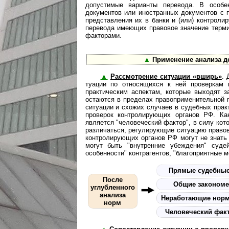
допустимые варианты перевода. В особе
документов или иностранных документов с 
представления их в банки и (или) контрол
перевода имеющих правовое значение терми
факторами.
▲
Применение анализа д
▲
Рассмотрение ситуации «вширь»
. 
ту­а­ции по относящихся к ней проверкам
практическим аспектам, которые выходят з
остаются в пределах правоприменительной 
ситуации и схожих случаев в судебных прак
проверок контролирующих органов РФ. Ка
является "человеческий фактор", в силу кот
различаться, регулирующие ситуацию правов
контролирующих органов РФ могут не знать
могут быть "внутренние убеждения" судей
особенности" контрагентов, "благоприятные 
Прямые судебные
После
Общие закономе
углубленного
анализа
Нера­бо­та­ю­щие но
норм
Человеческий фак