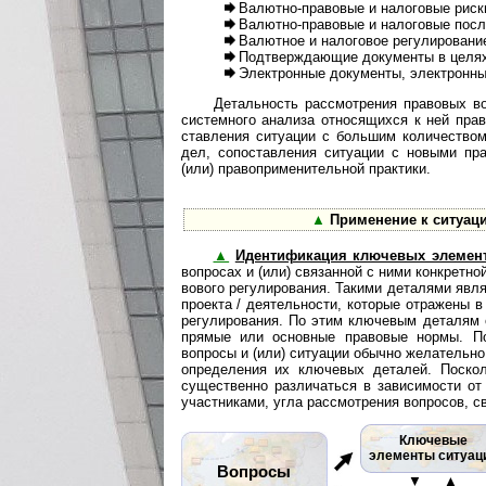
Валютно-правовые и налоговые риск
Валютно-правовые и налоговые посл
Валютное и налоговое регулировани
Подтверждающие документы в целях
Электронные документы, электронны
Детальность рассмотрения правовых в
сис­тем­но­го анализа относящихся к ней пр
став­ле­ния ситуации с большим количеств
дел, со­по­став­ле­ния ситуации с новыми 
(или) пра­во­при­ме­ни­тель­ной практики.
▲
Применение к ситуац
▲
Идентификация ключевых элемен
во­п­ро­сах и (или) связанной с ними конкре
во­во­го регулирования. Такими деталями яв
проекта / деятельности, которые отражены в
регулирования. По этим ключевым деталям о
прямые или основные правовые нормы. По
вопросы и (или) ситуации обычно желательно 
определения их ключевых деталей. Поско
существенно различаться в зависимости от
участниками, угла рассмотрения вопросов, с
Ключевые
элементы ситуац
Вопросы
▼ ▲