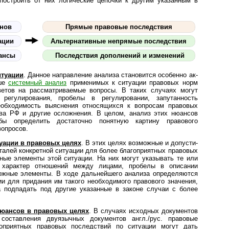
остроить от них логические цепочки к другим указанным в
онов
Прямые правовые последствия
ации
Альтернативные непрямые последствия
ансы
Последствия дополнений и изменений
итуации
. Данное направление анализа становится особенно ак­
ыше
системный анализ
применимых к ситуации правовых норм
ветов на рассматриваемые вопросы. В таких случаях могут
 регулирования, пробелы в регулировании, запутанность
еобходимость выяснения относящихся к вопросам правовых
тва РФ и другие осложнения. В целом, анализ этих нюансов
бы определить достаточно понятную картину правового
вопросов.
уации в правовых целях
. В этих целях возможные и до­пу­с­ти­
еталей конкретной ситуации для более благоприятных правовых
ные элементы этой ситуации. На них могут указывать те или
а, характер отношений между лицами, пробелы в описании
ожные элементы. В ходе дальнейшего анализа определяются
и для придания им такого необходимого правового значения,
 подпадать под другие указанные в законе случаи с более
нюансов в правовых целях
. В случаях исходных документов
составления двуязычных документов англ./рус. правовые
оприятных правовых последствий по ситуации могут дать