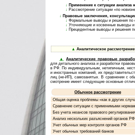
↓
Применение к ситуации анализа но
↓
Рассмотрение ситуации «по новизн
↓
Правовые заключения, консультации, а
↓
Формальные выводы и решения по см
↓
Уточняющие и косвенные выводы и реше
↓
Прецедентные выводы и решения по де
▲
Аналитическое рассмотрение пра
▲
Аналитические правовые разрабо
для де­таль­но­го ана­ли­за и раз­ра­бо­тки пра­во
в РФ. По инди­ви­ду­аль­ным, нети­пич­ным, неста
и ино­ст­ран­ных ком­па­ний, их пред­ста­ви­тель
лиц (не-ИП), само­за­ня­тых. В срав­не­нии с обы
смот­ре­ние имеет сле­дую­щие основ­ные отлич
Обычное рассмотрение
Общая оценка проблемы «как в других случ
Сравнение ситуации с применимыми норма
Без учета нюансов правового регулировани
Анализ нескольких разъяснений органов РФ
Учет обычных мер контроля органов РФ
Учет обычных требований банков