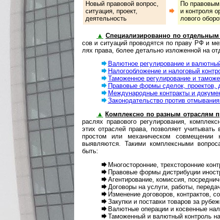
Новый правовой вопрос,
По правовым п
си­ту­а­ция, про­ект,
и кон­т­ро­ля 
деятельность
ло­во­го оборо
▲
Специализированно по отдельным
сов и ситуаций проводятся по праву РФ и м
лях права, более детально изложенной на от
Валютное регулирование и валютный
Налогообложение и налоговый контр
Таможенное регулирование и таможе
Правовые формы сделок, проектов, 
Международные контракты и докуме
Законодательство против отмывания д
▲
Комплексно по разным отраслям п
рас­лях правового регулирования, ком­п­лек
этих отраслей права, позволяет учитывать 
простом или механическом совмещении 
выявляются. Такими комплексными вопроса
быть:
Многосторонние, трех­сто­рон­ние ко
Правовые формы дистрибуции иностр
Агентирование, комиссия, посредни
Договоры на услуги, работы, переда
Изменение договоров, контрактов, с
Закупки и поставки товаров за рубеж
Валютные операции и косвенные нал
Таможенный и валютный контроль на