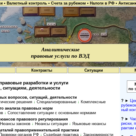
ии
•
Валютный контроль
•
Счета за рубежом
•
Налоги в РФ
•
Антисан
Аналитические
правовые услуги по ВЭД
Контракты
Ситуации
правовые разработки и услуги
, ситуациям, деятельности
по 
о­п­ро­сов, си­ту­а­ций, де­я­тель­ности
?
►
Це
ти­чес­кие ре­ше­ния
↓
Спе­ци­а­ли­зи­ро­ван­ные
↓
Комп­лекс­ные
рубежом
 ана­ли­за пра­во­вых норм
ный кон­
ов
↓
Со­по­став­ле­ние си­ту­а­ции с ос­нов­ны­ми нор­мами
?
►
Ча
сов пра­во­во­го ре­гу­ли­ро­ва­ния
рис­ки, 
Нюансы законов
↓
Нюансы ситуации
↓
Языковые нюансы
рактам 
а­лей пра­во­при­ме­ни­тель­ной прак­тики
Проверки органов РФ
↓
Су­деб­ная прак­ти­ка
↓
За­ко­но­мер­нос­ти