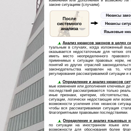
изменения или дополнения и возможно ли п
законе ситуациям (случаям).
Нюансы зак
После
системного
Нюансы ситу
анализа
Языковые ню
▲
Анализ нюансов законов в целях с
ту­аль­ным в случаях, когда изложенный в
оказывается недостаточным для четких от
иметь место неопределенного правового
применимых к ситуации правовых норм, н
понятий из других отраслей законодательс
законодательства направлен на то, что
регулирования рассматриваемой ситуации и 
▲
Определение и анализ нюансов сит
мые изменения или до­пол­не­ния ключевых д
последствий рассматриваются только реаль
иные признаки, критерии, обстоятельств
ситуации, логически недостающие или возм
возможности усиления этих нюансов ситуаци
чтобы вся рассматриваемая ситуация стала
благоприятными правовыми последствиями.
▲
Определение и анализ языковых 
по ситуации на иностранном языке или 
возможности для обоснования более благ