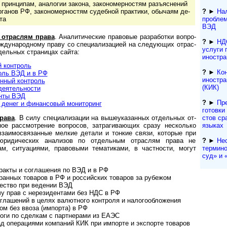
ринципам, аналогии закона, за­ко­но­мер­нос­тям разъ­яс­не­ний
органов РФ, за­ко­но­мер­нос­тям су­деб­ной прак­ти­ки, обы­ча­ям де­
?
►
Нал
та
проблем
ВЭД
 отраслям права
. Ана­ли­ти­чес­кие пра­во­вые раз­ра­бот­ки во­п­ро­
?
►
НД
еждународному праву со специализацией на следующих от­рас­
услуги 
дельных страницах сайта:
иностра
 контроль
?
►
Ко
оль ВЭД и в РФ
иностра
нный контроль
(КИК)
деятельности
нты ВЭД
?
►
Пр
енег и финансовый мо­ни­то­ринг
гото­вки
с­тов ср
рава
. В силу спе­ци­а­ли­за­ции на вы­ше­ука­зан­ных от­дель­ных от­
языках
­с­ное рассмотрение вопросов, затрагивающих сразу несколько
взаимосвязанные мелкие детали и тонкие связи, которые при
?
►
Не
юридических анализов по отдельным отраслям права не
термино
м, ситуациями, правовыми тематиками, в частности, могут
суд» и «
нтракты и соглашения по ВЭД и в РФ
анных товаров в РФ и российских товаров за рубежом
чество при ведении ВЭД
чу прав с нерезидентами без НДС в РФ
оглашений в целях валютного контроля и налогообложения
ом без ввоза (импорта) в РФ
оги по сделкам с партнерами из ЕАЭС
д операциями компаний КИК при импорте и экспорте товаров