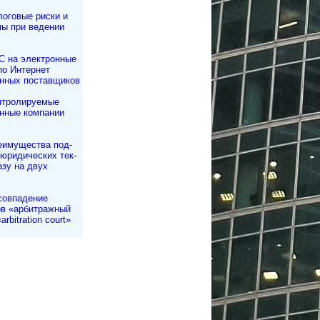
оговые риски и
ы при ведении
С на электронные
по Интернет
нных поставщиков
нтролируемые
нные компании
еимущества под­
 юри­ди­чес­ких тек­
азу на двух
совпадение
в «арбитражный
arbitration court»