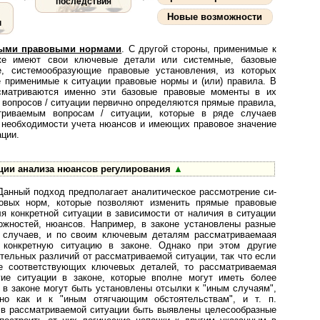
последствия
Новые возможности
ы
вными правовыми нормами
. С другой стороны, применимые к
 также имеют свои ключевые детали или системные, базовые
, системообразующие правовые установления, из которых
е применимые к ситуации правовые нормы и (или) правила. В
ссматриваются именно эти базовые правовые моменты в их
 вопросов / ситуации первично определяются прямые правила,
матриваемым вопросам / ситуации, которые в ряде случаев
 необходимости учета нюансов и имеющих правовое значение
ации.
ции анализа нюансов регулирования
▲
Данный подход предполагает ана­ли­ти­чес­кое рассмотрение си­
вовых норм, которые позволяют изменить прямые правовые
я конкретной ситуации в зависимости от наличия в ситуации
ожностей, нюансов. Например, в законе установлены разные
/ случаев, и по своим ключевым деталям рассматриваемаая
 конкретную ситуацию в законе. Однако при этом другие
тельных различий от рассматриваемой ситуации, так что если
е соответствующих ключевых деталей, то рассматриваемая
гие ситуации в законе, которые вполне могут иметь более
 в законе могут быть установлены отсылки к "иным случаям",
но как и к "иным отягчающим обстоятельствам", и т. п.
в рас­смат­ри­ва­е­мой ситуации быть выявлены целесообразные