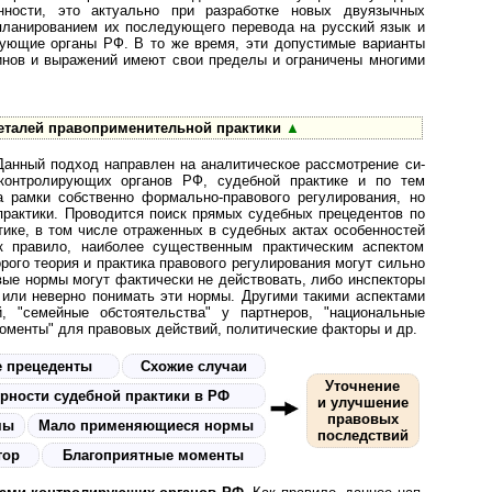
нности, это актуально при разработке новых двуязычных
планированием их последующего перевода на русский язык и
ирующие органы РФ. В то же время, эти допустимые варианты
нов и выражений имеют свои пределы и ограничены многими
еталей правоприменительной практики
▲
Данный подход направлен на ана­ли­ти­чес­кое рассмотрение си­
 контролирующих органов РФ, судебной практике и по тем
а рамки собственно формально-правового регулирования, но
практики. Проводится поиск прямых судебных прецедентов по
тике, в том числе отраженных в судебных актах особенностей
к правило, наиболее существенным практическим аспектом
орого теория и практика правового регулирования могут сильно
ые нормы могут фактически не действовать, либо инспекторы
 или неверно понимать эти нормы. Другими такими аспектами
, "семейные обстоятельства" у партнеров, "национальные
моменты" для правовых действий, политические факторы и др.
 прецеденты
Схожие случаи
Уточнение
рности судебной практики в РФ
и улучшение
правовых
рмы
Мало при­ме­ня­ю­щи­еся нормы
последствий
тор
Благоприятные моменты