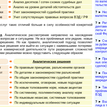
по валют
Анализ десятков / сотен схожих судебных дел
тель­ст­
л
Анализ на уровне деталей обстоятельств дел
?
►
Не
ки
Учет закономерностей судебной практики
валютн
ов
Учет сопутствующих правовых вопросов ВЭД / РФ
?
►
Реп
г таких отличий больше в си­лу осо­бен­нос­тей кон­к­рет­ной
ден­та­м
лю­ты и
ской Фе
ия
. Аналитическое рас­смот­ре­ние на­п­рав­ле­но на на­хож­де­ние
 вопросам и ситуациям. Не все проблемные или редкие, новые
?
►
Сч
решению. Но как правило, аналитический подход позволяет
за рубе
ные решения или выйти из ситуации с наименьшими потерями.
операци
оммерческой де­я­тель­нос­ти пути раз­ре­ше­ния сложностей
контрол
во­вы­ми решениями можно представить следующим образом:
?
►
При
Аналитические решения
ных опе
сделок)
т
По правовым принципам, разъяснениям органов
ют
По деталям и закономерностям разъяснений
?
►
По
междун
По общим закономерностям судебной практики
аккреди
По исключениям, оговоркам, новым подходам
?
►
Та
По новым толкованиям норм, новым акцентам
проблем
По системному, поэлементному анализу норм
ВЭД
По языковым нюансам, системным толкованием
?
►
Вз
По индивидуальным особенностям ситуации
лица в 