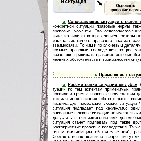
и ситуация
Основные
правовые норм
▲
Сопоставление ситуации с осно
кон­к­рет­ной си­ту­а­ции правовые нормы
правовые моменты. Это основополагающие
вытекают или от которых зависят остальны
рамках системного правового анализа ра
взаимосвязи. По ним и по ключевым деталям
прямые правовые по­след­с­т­вия по расс
позволяют принимать правовые решения без
неявных обстоятельств и воз­мож­нос­тей ситу
▲
Применение к ситуа
▲
Рассмотрение ситуации «вглубь»
. 
ту­а­ции по тем аспектам применимых пра
правила и прямые правовые последствия дл
тех или иных неявных обстоятельств, возм
правила для нескольких схожих ситуаций 
ситуация подпадает под какую-либо одну
описанные в законе ситуации не имеют значи
допустить в ней изменение или дополнени
ситуация станет подпадать под такие дру
благоприятные правовые последствия. Также
"иным смягчающим обстоятельствам", рав
Соответственно, возникает вопрос, могут ли 