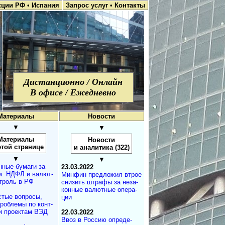
кции РФ
•
Испания
Запрос услуг
•
Контакты
Дистанционно / Онлайн
В офисе / Ежедневно
Материалы
Новости
▼
▼
Материалы
Новости
этой странице
и аналитика (322)
▼
▼
нные бумаги за
23.03.2022
. НДФЛ и ва­лют­
Минфин предложил втрое
т­роль в РФ
снизить штрафы за не­за­
кон­ные валютные опе­ра­
стые вопросы,
ции
проблемы по конт­
и проектам ВЭД
22.03.2022
Ввоз в Россию оп­ре­де­