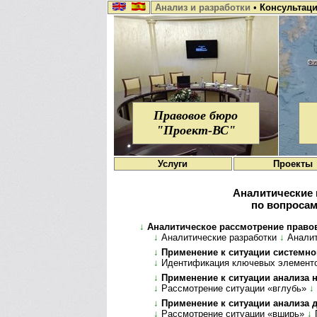
Анализ и разработки
•
Консультац
Правовое бюро
"Проект-ВС"
Услуги
Проекты
Аналитические 
по вопросам
↓
Аналитическое рассмотрение правовых в
↓
Аналитические разработки
↓
Ана­ли­
↓
Применение к ситуации системного
↓
Идентификация ключевых элемент
↓
Применение к ситуации анализа нюан
↓
Рассмотрение ситуации «вглубь»
↓
↓
Применение к ситуации анализа де­т
↓
Рассмотрение ситуации «вширь»
↓