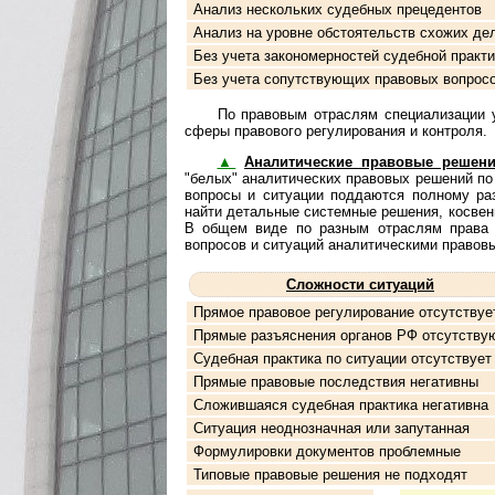
Анализ нескольких судебных прецедентов
Анализ на уровне обстоятельств схожих де
Без учета закономерностей судебной практи
Без учета сопутствующих правовых вопрос
По правовым отраслям специализации услу
сфе­ры правового регулирования и контроля.
▲
Аналитические правовые решен
"белых" аналитических правовых решений по
вопросы и ситуации поддаются полному раз
найти детальные системные решения, косвен
В общем виде по разным отраслям права и к
вопросов и ситуаций ана­ли­ти­чес­ки­ми пра­
Сложности ситуаций
Прямое правовое регулирование отсутствуе
Прямые разъяснения органов РФ отсутству
Судебная практика по ситуации отсутствует
Прямые правовые последствия негативны
Сложившаяся судебная практика негативна
Ситуация неоднозначная или запутанная
Формулировки документов проблемные
Типовые правовые решения не подходят