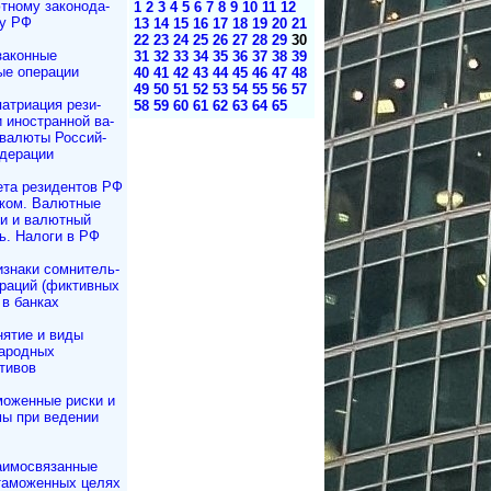
ному за­ко­но­да­
1
2
3
4
5
6
7
8
9
10
11
12
ву РФ
13
14
15
16
17
18
19
20
21
22
23
24
25
26
27
28
29
30
законные
31
32
33
34
35
36
37
38
39
ые операции
40
41
42
43
44
45
46
47
48
49
50
51
52
53
54
55
56
57
атриация ре­зи­
58
59
60
61
62
63
64
65
и иностранной ва­
 валюты Рос­сий­
дерации
ета резидентов РФ
жом. Валютные
и и валютный
ь. Налоги в РФ
знаки сомнитель­
раций (фиктивных
 в банках
нятие и виды
ародных
тивов
моженные риски и
ы при ведении
аимосвязанные
таможенных целях