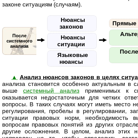
законе ситуациям (случаям).
Нюансы
Прямые 
законов
Альте
После
Нюансы
системного
ситуации
анализа
После
Языковые
нюансы
▲
Анализ нюансов законов в целях ситу
анализа становится особенно ак­ту­аль­ным в 
выше
системный анализ
применимых к си
оказывается недостаточным для четких отв
вопросы. В таких случаях могут иметь место 
регулирования, пробелы в регулировании, за
ситуации правовых норм, необходимость в
вопросам правовых понятий из других отрасл
другие осложнения. В целом, анализ этих н