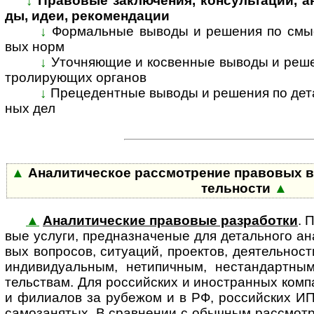
↓
Правовые заключения, консультации, анал
ды, идеи, ре­ко­мен­дации
↓
Формальные выводы и решения по смыс­л
вых норм
↓
Уточняющие и косвенные выводы и решени
т­ро­ли­ру­ю­щих ор­га­нов
↓
Прецедентные выводы и решения по де­та­л
ных дел
▲
Аналитическое рассмотрение правовых во­п­р
тель­ности
▲
▲
Аналитические правовые разработки
. 
вые ус­лу­ги, пред­наз­на­че­ные для де­таль­но­го ана
вых воп­ро­сов, ситу­а­ций, про­ек­тов, дея­тель­н
инди­ви­ду­аль­ным, нети­пич­ным, нестан­дарт­ным
тель­ствам. Для рос­сий­ских и ино­ст­ран­ных ком­п
и фили­а­лов за рубе­жом и в РФ, рос­сий­ских ИП
само­за­ня­тых. В срав­не­нии с обыч­ным рас­смот­р