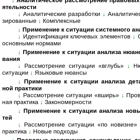
↓
Аналитическое рассмотрение правовых во­п
я­тель­ности
↓
Аналитические разработки
↓
Ана­ли­ти­че
зи­ро­ван­ные
↓
Комп­лекс­ные
↓
Применение к ситуации системного ана­
↓
Идентификация ключевых элементов
↓
ос­нов­ны­ми нор­мами
↓
Применение к ситуации анализа нюансов 
ва­ния
↓
Рассмотрение ситуации «вглубь»
↓
Н
ситуации
↓
Языковые нюансы
↓
Применение к ситуации анализа де­та­л
ной прак­тики
↓
Рассмотрение ситуации «вширь»
↓
Пров
ная прак­ти­ка
↓
За­ко­но­мер­нос­ти
↓
Применение к ситуации анализа но­вых
тей
↓
Рассмотрение ситуации «по новизне»
прак­тика
↓
Но­вые под­ходы