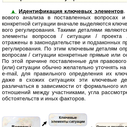
▲
Идентификация ключевых элементов
.
во­во­го ана­ли­за в поставленных во­п­ро­сах
конкретной ситуации вначале выделяются ключев
во­го регулирования. Такими деталями являют
элементы вопросов / ситуации / проекта /
отражены в законодательстве и подзаконных п
регулирования. По этим ключевым деталям опр
вопросам / ситуации конкретные прямые или 
По этой причине поставленные для правового
(или) ситуации обычно желательно уточнять на
e-mail, для правильного определения их клю
даже в схожих ситуациях эти ключевые де
различаться в зависимости от формального ил
отношений между участниками, угла рассмотр
обстоятельств и иных факторов.
Ключевые
элементы ситуации
Вопросы
Прямые правовы