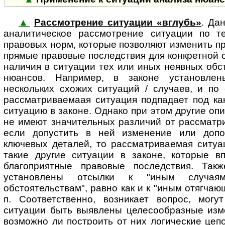
▲
Рассмотрение ситуации «вглубь»
. Да
ана­ли­ти­чес­кое рассмотрение си­ту­а­ции п
правовых норм, которые позволяют изменить п
прямые правовые последствия для конкретной 
наличия в ситуации тех или иных неявных обс
нюансов. Например, в законе установле
нескольких схожих ситуаций / случаев, и по
рассматриваемаая ситуация подпадает под ка
ситуацию в законе. Однако при этом другие оп
не имеют значительных различий от рассматри
если допустить в ней изменение или допо
ключевых деталей, то рассматриваемая ситуа
такие другие ситуации в законе, которые в
благоприятные правовые последствия. Так
установлены отсылки к "иным случая
обстоятельствам", равно как и к "иным отягчаю
п. Соответственно, возникает вопрос, могут 
ситуации быть выявлены целесообразные изм
возможно ли построить от них логические цеп