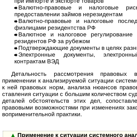
при импорте и экспорте товаров
Валютно-правовые и налоговые рис
предоставлении займов нерезидентам
Валютно-правовые и налоговые послед
физлицами резидентства РФ
Валютное и налоговое регулирование 
резидентов РФ за рубежом
Подтверждающие документы в целях разн
Электронные документы, электронн
контрактам ВЭД
Детальность рассмотрения правовых 
применении к анализируемой ситуации сис­тем­
к ней правовых норм, анализа нюансов правов
став­ле­ния ситуации с большим количеством су
деталей обстоятельств этих дел, со­по­став­
правовыми возможностями при изменениях зако
во­при­ме­ни­тель­ной практики.
▲
Применение к ситуации системного ан