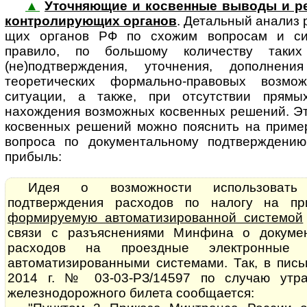
▲
Уточняющие и косвенные выводы и р
кон­т­ро­ли­ру­ю­щих ор­га­нов
. Де­таль­ный анализ р
щих органов РФ по схожим вопросам и сит
правило, по большому количеству таки
(не)подтверждения, уточнения, дополнен
теоретических формально-правовых возм
ситуации, а также, при отсутствии прямы
нахождения возможных косвенных решений. Эт
косвенных решений можно пояснить на пример
вопроса по документальному подтверждению
прибыль:
Идея о возможности использовать 
подтверждения расходов по налогу на 
формируемую автоматизированной системой
связи с разъяснениями Минфина о докуме
расходов на проездные электронные 
автоматизированными системами. Так, в пис
2014 г. № 03-03-РЗ/14597 по случаю утра
железнодорожного билета сообщается: