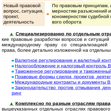
Новый правовой
По правовым принципам, ан
вопрос, си­ту­а­ция,
мер­нос­тям разъ­яс­не­ний и
про­ект,
ко­но­мер­нос­тям су­деб­ной 
деятельность
во­го оборота
▲
Специализированно по отдельным отр
кие пра­во­вые раз­ра­бот­ки во­п­ро­сов и ситуац
международному праву со специализацией н
права, более детально изложенной на отдельны
Валютное регулирование и валютный кон
Налогообложение и налоговый контроль В
Таможенное регулирование и таможенный
Правовые формы сделок, проектов, деяте
Международные контракты и документы 
Законодательство против отмывания дене
ринг
▲
Комплексно по разным отраслям права
вы­ше­ука­зан­ных от­дель­ных от­рас­лях правового