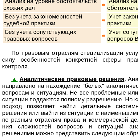
Анализ на уровне обстоятельств
Анализ на
схожих дел
обстоятель
Без учета закономерностей
Учет зако
судебной практики
практики
Без учета сопутствующих
Учет сопу
правовых вопросов
вопросов В
По правовым отраслям специализации услу
си­лу осо­бен­нос­тей кон­к­рет­ной сфе­ры 
контроля.
▲
Аналитические правовые решения
. Ан
на­п­рав­ле­но на на­хож­де­ние "белых" аналити
вопросам и ситуациям. Не все проблемные или
ситуации поддаются полному разрешению. Но к
подход позволяет найти детальные систем
решения или выйти из ситуации с наименьшим
по разным отраслям права и коммерческой де­я­т
ния сложностей вопросов и ситуаций ана­ли­т
решениями можно представить следующим обр