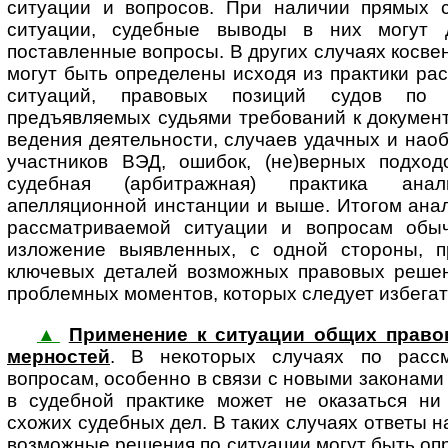
ситуации и вопросов. При наличии прямых 
ситуации, судебные выводы в них могут 
поставленные вопросы. В других случаях косв
могут быть определены исходя из практики ра
ситуаций, правовых позиций судов по 
предъявляемых судьями требований к документ
ведения деятельности, случаев удачных и нао
участников ВЭД, ошибок, (не)верных подход
судебная (арбитражная) практика ана
апелляционной инстанции и выше. Итогом анал
рассматриваемой ситуации и вопросам обыч
изложение выявленных, с одной стороны, п
ключевых деталей возможных правовых решени
проблемных моментов, которых следует избегат
▲
Применение к ситуации общих правоп
мер­нос­тей
. В некоторых случаях по расс
вопросам, особенно в связи с новыми законами
в судебной практике может не оказаться ни
схожих судебных дел. В таких случаях ответы 
возможные решения по ситуации могут быть оп