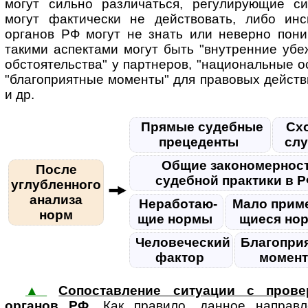
могут сильно различаться, регулирующие с
могут фактически не действовать, либо ин
органов РФ могут не знать или неверно пони
такими аспектами могут быть "внутренние убе
обстоятельства" у партнеров, "национальные о
"благоприятные моменты" для правовых действ
и др.
Прямые судебные
Сх
прецеденты
сл
Общие закономернос
После
судебной практики в 
углубленного
анализа
Нера­бо­та­ю­
Мало при­ме
норм
щие нормы
щи­еся н
Человеческий
Благопри
фактор
момен
▲
Сопоставление ситуации с прове
органов РФ
. Как правило, данное на­п­рав­