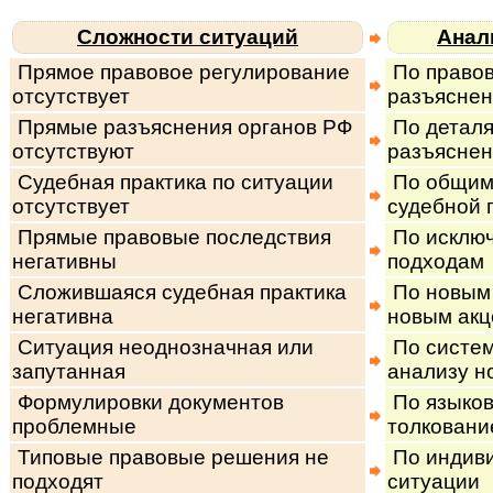
Сложности ситуаций
Анал
Прямое правовое регулирование
По правов
отсутствует
разъяснен
Прямые разъяснения органов РФ
По деталя
отсутствуют
разъясне
Судебная практика по ситуации
По общим
отсутствует
судебной 
Прямые правовые последствия
По исключ
негативны
подходам
Сложившаяся судебная практика
По новым 
негативна
новым акц
Ситуация неоднозначная или
По систем
запутанная
анализу н
Формулировки документов
По языко
проблемные
толковани
Типовые правовые решения не
По индив
подходят
ситуации