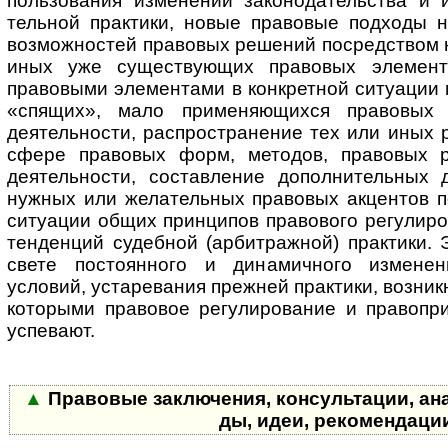
поль­зо­ва­ния изменений за­ко­но­да­тель­ст­ва и
тель­ной практики, новые правовые подходы 
возможностей правовых решений посредством 
иных уже существующих пра­во­вых элемент
правовыми элементами в конкретной ситуации 
«спящих», мало применяющихся правовых 
деятельности, распространение тех или иных 
сфере правовых форм, методов, правовых 
деятельности, составление до­пол­ни­тель­ны
нужных или желательных правовых акцентов п
ситуации общих принципов правового регулиро
тенденций судебной (арбитражной) практики. 
свете постоянного и динамичного измене
условий, устаревания прежней практики, возник
которыми правовое регулирование и правопри
успевают.
▲
Правовые заключения, консультации, анализ
ды, идеи, ре­ко­мен­дац