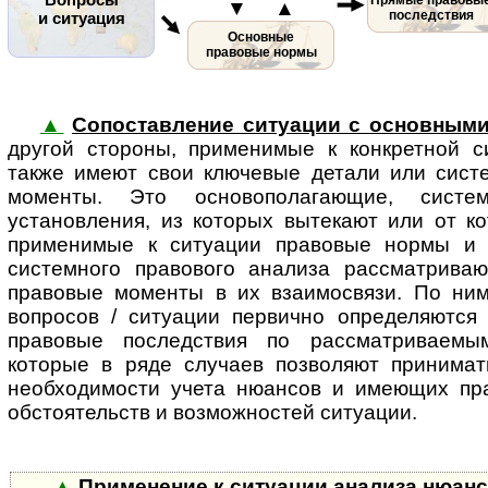
▼ ▲
последствия
и ситуация
Основные
правовые нормы
▲
Сопоставление ситуации с основным
другой стороны, применимые к кон­к­рет­ной с
также имеют свои ключевые детали или сист
моменты. Это основополагающие, систе
установления, из которых вытекают или от к
применимые к ситуации правовые нормы и (
системного правового анализа рассматрива
правовые моменты в их взаимосвязи. По ни
вопросов / ситуации первично определяются
правовые по­след­с­т­вия по рассматриваем
которые в ряде случаев позволяют принима
необходимости учета нюансов и имеющих пр
обстоятельств и воз­мож­нос­тей ситуации.
▲
Применение к ситуации анализа нюан