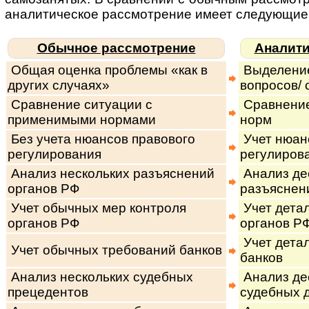
ана­ли­ти­чес­кое рас­смот­ре­ние имеет сле­дую­щи
Обычное рассмотрение
Аналити
Общая оценка проблемы «как в
Выделение
других случаях»
вопросов/ 
Сравнение ситуации с
Сравнение
применимыми нормами
норм
Без учета нюансов правового
Учет нюан
регулирования
регулиров
Анализ нескольких разъяснений
Анализ дес
органов РФ
разъяснен
Учет обычных мер контроля
Учет дета
органов РФ
органов Р
Учет дета
Учет обычных требований банков
банков
Анализ нескольких судебных
Анализ дес
прецедентов
судебных 