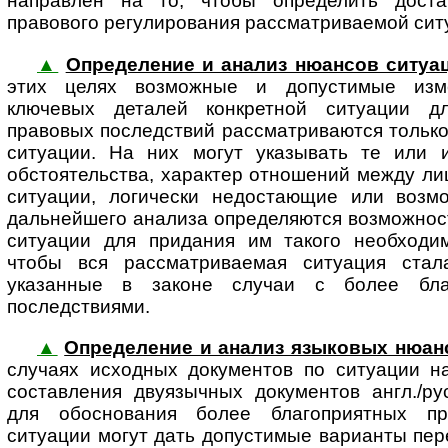
направлен на то, чтобы определить доста
правового регулирования рассматриваемой ситу
▲
Определение и анализ нюансов ситуа
этих целях возможные и до­пу­с­ти­мые изме
ключевых деталей конкретной ситуации д
правовых последствий рассматриваются тольк
ситуации. На них могут указывать те или и
обстоятельства, характер отношений между ли
ситуации, логически недостающие или возм
дальнейшего анализа определяются возможнос
ситуации для придания им такого необходим
чтобы вся рассматриваемая ситуация стал
указанные в законе случаи с более бла
последствиями.
▲
Определение и анализ языковых нюан
случаях исходных документов по ситуации н
составления двуязычных документов англ./ру
для обоснования более благоприятных пр
ситуации могут дать допустимые варианты пер