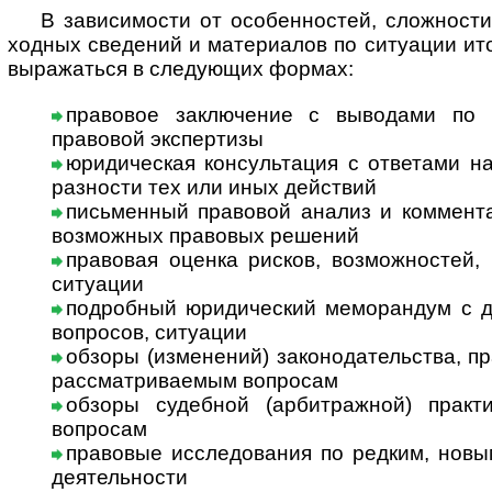
В за­ви­си­мос­ти от особенностей, сложности
ход­ных сведений и материалов по ситуации ит
выражаться в следующих формах:
правовое заключение с выводами по 
правовой экспертизы
юридическая консультация с ответами на в
раз­нос­ти тех или иных действий
письменный правовой анализ и коммента
возможных правовых решений
правовая оценка рисков, возможностей, 
ситуации
подробный юридический меморандум с дет
вопросов, ситуации
обзоры (изменений) законодательства, п
рассматриваемым вопросам
обзоры судебной (арбитражной) практ
вопросам
правовые исследования по редким, новым
деятельности