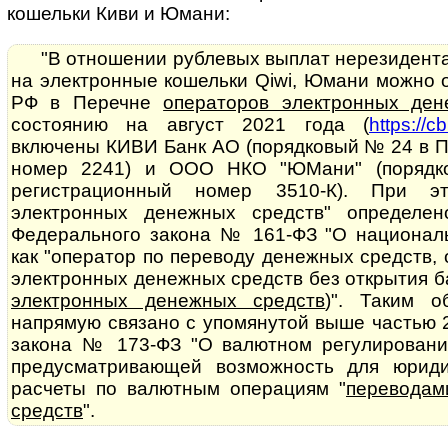
кошельки Киви и Юмани:
"В отношении рублевых выплат нерезидент
на электронные кошельки Qiwi, Юмани можно о
РФ в Перечне
операторов электронных ден
состоянию на август 2021 года (
https://c
включены КИВИ Банк АО (порядковый № 24 в П
номер 2241) и ООО НКО "ЮМани" (поряд
регистрационный номер 3510-К). При э
электронных денежных средств" определе
Федерального закона № 161-ФЗ "О национал
как "оператор по переводу денежных средств
электронных денежных средств без открытия ба
электронных денежных средств
)". Таким о
напрямую связано с упомянутой выше частью 
закона № 173-ФЗ "О валютном регулировани
предусматривающей возможность для юриди
расчеты по валютным операциям "
переводам
средств
".