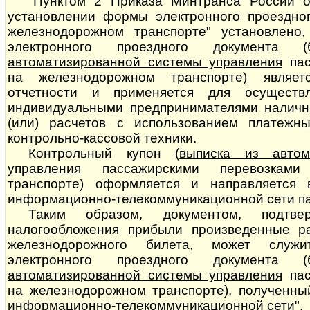
"Пунктом 2 Приказа Минтранса России о
установлении формы электронного проездног
железнодорожном транспорте" установлено,
электронного проездного документа (
автоматизированной системы управления
пасс
на железнодорожном транспорте) являет
отчетности и применяется для осуществ
индивидуальными предпринимателями наличн
(или) расчетов с использованием платежн
контрольно-кассовой техники.
Контрольный купон (
выписка из автом
управления
пассажирскими пе­ре­воз­ка­
транспорте) оформляется и направляется
информационно-телекоммуникационной сети па
Таким образом, документом, подтв
налогообложения прибыли произведенные р
железнодорожного билета, может служи
электронного проездного документа (
автоматизированной системы управления
пасс
на железнодорожном транспорте), полученны
информационно-телекоммуникационной сети".