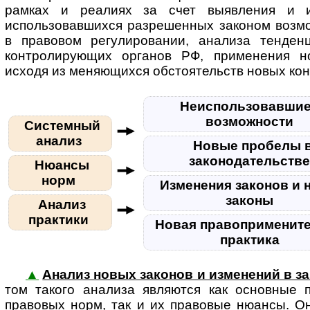
рамках и реалиях за счет выявления и и
использовавшихся разрешенных законом возмо
в правовом регулировании, анализа тенден
контролирующих органов РФ, применения н
исходя из меняющихся обстоятельств новых кон
Неиспользовавшие
возможности
Системный
анализ
Новые пробелы 
законодательств
Нюансы
норм
Изменения законов и 
законы
Анализ
практики
Новая правоприменит
практика
▲
Анализ новых законов и изменений в з
том та­ко­го анализа являются как основные
правовых норм, так и их правовые нюансы. О