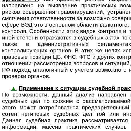
направлено на выявление практических воз
рисков совершения правонарушений, устранен
смягчения ответственности за возможно совер
сфере ВЭД это в основном области валютного,
контроля. Особенности этих видов контроля и 
иной степени отражаются в судебных актах по
также в административных регламент
контролирующих органов. В этих же целях ис
правовые позиции ЦБ, ФНС, ФТС и других конт
отношении рассмотрения вопросов и ситуаций,
РФ подход аналогичный с учетом возможного 
проверки органов.
▲
Применение к ситуации судебной прак
По воз­мож­нос­ти, данный анализ направлен
судебных дел по схожим с рассматриваемой
этого может потребоваться предварительный
сотен нетиповых судебных дел той или иной
Данная судебная практика рассматривается
информации, массив практических случаев