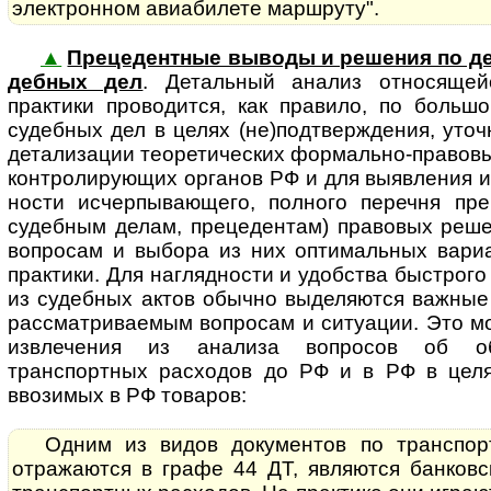
электронном авиабилете маршруту".
▲
Прецедентные выводы и решения по де
деб­ных дел
. Де­таль­ный ана­лиз от­но­ся­щ
практики проводится, как правило, по больш
судебных дел в целях (не)подтверждения, уточ
детализации теоретических формально-правов
контролирующих органов РФ и для выявления и
нос­ти исчерпывающего, полного перечня пр
судебным делам, прецедентам) правовых реш
вопросам и выбора из них оптимальных вариа
практики. Для наглядности и удобства быстрого
из судебных актов обычно выделяются важные
рассматриваемым вопросам и ситуации. Это м
извлечения из анализа вопросов об об
транспортных расходов до РФ и в РФ в цел
ввозимых в РФ товаров:
Одним из видов документов по транспор
отражаются в графе 44 ДТ, являются банковс