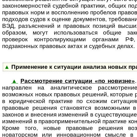
закономерностей судебной практики, общих по
правовых норм и восполнению пробелов правов
подходов судов к оценке документов, требован
ВЭД, разъяснений и правовых позиций высши
образом, могут использоваться общие зак
проверок контролирующими органами РФ
подзаконных правовых актах и судебных делах.
▲
Применение к ситуации анализа новых п
▲
Рассмотрение ситуации «по новизне»
на­п­рав­лен на аналитическое рас­смот­ре­
возможных новых правовых решений, которые 
в юридической практике по схожим ситуация
правовые решения становятся возможными в
законов и внесения изменений в существующие 
изменений в правоприменительной практике ко
Кроме того, новые правовые решения во
новаторском или инновационном смысле в