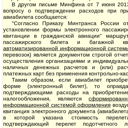
В другом письме Минфина от 7 июня 2013
вопросу о подтверждении расходов при при
авиабилета сообщается:
"Согласно Приказу Минтранса России о
установлении формы электронного пассажир
квитанции в гражданской авиации" маршрут
пассажирского билета и багажной кв
автоматизированной информационной систем
перевозок) является документом строгой отче
осуществления организациями и индивидуал
наличных денежных расчетов и (или) рас
платежных карт без применения контрольно-кас
Таким образом, если авиабилет приобре
форме (электронный билет), то оправда
подтверждающими расходы на приобретени
налогообложения, являются
сформированн
информационной системой оформления
воз­ду
квитанция электронного документа (авиабилет
в которой указана стоимость перелет
подтверждающий перелет подотчетного 