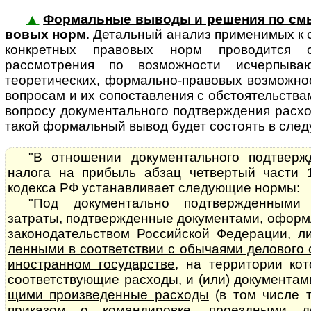
▲
Формальные выводы и решения по см
во­вых норм
. Де­таль­ный ана­лиз применимых к
конкретных правовых норм проводится
рассмотрения по возможности исчерпываю
теоретических, формально-правовых возможносте
вопросам и их сопоставления с обстоятельства
вопросу документального подтверждения расхо
такой формальный вывод будет состоять в сле
"В отношении документального подтверж
налога на прибыль абзац четвертый части 
кодекса РФ устанавливает следующие нормы:
"Под документально подтвержденными
затраты, подтвержденные
до­ку­мен­та­ми, офо
законодательством Российской Федерации
, 
лен­ны­ми в соответствии с обычаями делового
иностранном государстве
, на территории ко
соответствующие расходы, и (или)
документами,
щи­ми произведенные расходы
(в том числе 
приказом о командировке, проездными д