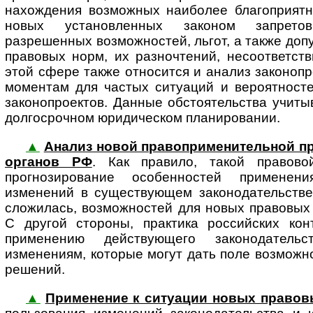
нахождения возможных наиболее благоприятн
новых установленных законом запретов
разрешенных возможностей, льгот, а также до
правовых норм, их разночтений, несоответств
этой сфере также относится и анализ законоп
моментам для частых ситуаций и вероятносте
законопроектов. Данные обстоятельства учиты
долгосрочном юридическом планировании.
▲
Анализ новой правоприменительной п
органов РФ
. Как правило, такой правов
прогнозирование особенностей примене
изменений в существующем законодательстве.
сложилась, возможностей для новых правовых
С другой стороны, практика российских ко
применению действующего законодатель
изменениям, которые могут дать поле возможн
решений.
▲
Применение к ситуации новых правов