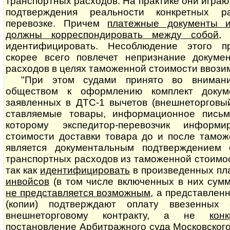
транспортных расходов. На практике они играю
подтверждения реальности конкретных р
перевозке. Причем
платежные документы и
должны корреспондировать между собой
,
идентифицировать. Несоблюдение этого пр
скорее всего повлечет непризнание документал
расходов в целях таможенной стоимости ввози
"При этом судами принято во внимани
обществом к оформлению комплект докум
заявленных в ДТС-1 вычетов (внешнеторговый
став­ля­е­мые товары, информационное письм
которому экспедитор-перевозчик информ
стоимости доставки товара до и после тамо
является до­ку­мен­таль­ным подтверждением
транспортных расходов из таможенной стоимости
так как
идентифицировать
в произведенных п
инвойсов
(в том числе включенных в них сумм
не представляется возможным
, а представлен
(копии) подтверждают оплату ввезенных
внешнеторговому контракту, а не
кон
постановление Арбитражного суда Московского о