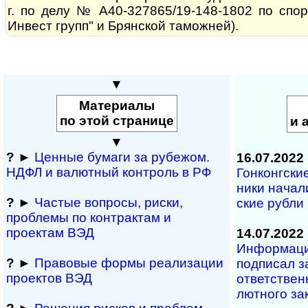
г. по делу № А40-327865/19-148-1802 по спо
Инвест групп" и Брянской таможней).
▼
Материалы
по этой странице
и 
▼
?
►
Ценные бумаги за рубежом.
16.07.2022
НДФЛ и ва­лют­ный кон­т­роль в РФ
Гонконгские
ни­ки на­ча­
?
►
Частые вопросы, рис­ки,
ские рубли
проблемы по конт­рактам и
проектам ВЭД
14.07.2022
Информаци
?
►
Правовые формы реализации
под­пи­сал за
проектов ВЭД
от­вет­ст­вен
лют­но­го за­