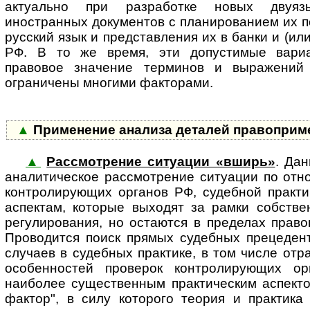
актуально при разработке новых двуяз
иностранных документов с планированием их 
русский язык и представления их в банки и (и
РФ. В то же время, эти допустимые вари
правовое значение терминов и выражений
ограничены многими факторами.
▲
Применение анализа деталей правоприм
▲
Рассмотрение ситуации «вширь»
. Да
ана­ли­ти­чес­кое рассмотрение си­ту­а­ции по о
контролирующих органов РФ, судебной практи
аспектам, которые выходят за рамки собстве
регулирования, но остаются в пределах право
Проводится поиск прямых судебных прецедент
случаев в судебных практике, в том числе от
особенностей проверок контролирующих ор
наиболее существенным практическим аспекто
фактор", в силу которого теория и практика