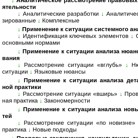
↓
Аналитическое рассмотрение правовых во­п
я­тель­ности
↓
Аналитические разработки
↓
Ана­ли­ти­че
зи­ро­ван­ные
↓
Комп­лекс­ные
↓
Применение к ситуации системного ана­
↓
Идентификация ключевых элементов
↓
ос­нов­ны­ми нор­мами
↓
Применение к ситуации анализа нюансов 
ва­ния
↓
Рассмотрение ситуации «вглубь»
↓
Н
ситуации
↓
Языковые нюансы
↓
Применение к ситуации анализа де­та­л
ной прак­тики
↓
Рассмотрение ситуации «вширь»
↓
Пров
ная прак­ти­ка
↓
За­ко­но­мер­нос­ти
↓
Применение к ситуации анализа но­вых
тей
↓
Рассмотрение ситуации «по новизне»
прак­тика
↓
Но­вые под­ходы