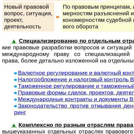
Новый правовой
По правовым принципам, ан
вопрос, си­ту­а­ция,
мер­нос­тям разъ­яс­не­ний и
про­ект,
ко­но­мер­нос­тям су­деб­ной 
деятельность
во­го оборота
▲
Специализированно по отдельным отр
кие пра­во­вые раз­ра­бот­ки во­п­ро­сов и ситуац
международному праву со специализацией н
права, более детально изложенной на отдельны
Валютное регулирование и валютный кон
Налогообложение и налоговый контроль В
Таможенное регулирование и таможенный
Правовые формы сделок, проектов, деяте
Международные контракты и документы 
Законодательство против отмывания дене
ринг
▲
Комплексно по разным отраслям права
вы­ше­ука­зан­ных от­дель­ных от­рас­лях правового