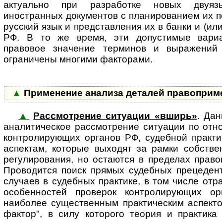
актуально при разработке новых двуяз
иностранных документов с планированием их 
русский язык и представления их в банки и (и
РФ. В то же время, эти допустимые вари
правовое значение терминов и выражений
ограничены многими факторами.
▲
Применение анализа деталей правоприм
▲
Рассмотрение ситуации «вширь»
. Да
ана­ли­ти­чес­кое рассмотрение си­ту­а­ции по о
контролирующих органов РФ, судебной практи
аспектам, которые выходят за рамки собстве
регулирования, но остаются в пределах право
Проводится поиск прямых судебных прецедент
случаев в судебных практике, в том числе от
особенностей проверок контролирующих ор
наиболее существенным практическим аспекто
фактор", в силу которого теория и практика