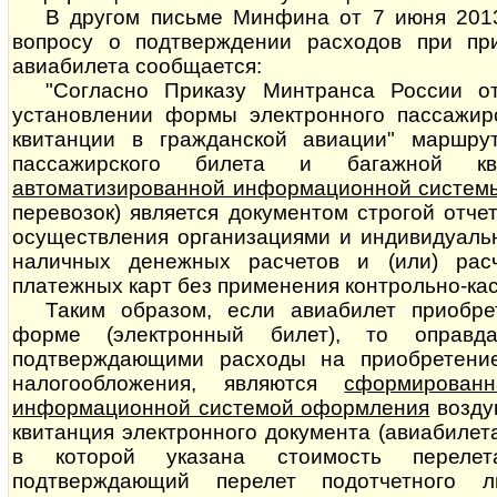
В другом письме Минфина от 7 июня 2013
вопросу о подтверждении расходов при при
авиабилета сообщается:
"Согласно Приказу Минтранса России о
установлении формы электронного пассажир
квитанции в гражданской авиации" маршрут
пассажирского билета и багажной кв
автоматизированной информационной систем
перевозок) является документом строгой отче
осуществления организациями и индивидуал
наличных денежных расчетов и (или) рас
платежных карт без применения контрольно-кас
Таким образом, если авиабилет приобре
форме (электронный билет), то оправда
подтверждающими расходы на приобретени
налогообложения, являются
сформированн
информационной системой оформления
воз­ду
квитанция электронного документа (авиабилет
в которой указана стоимость перелет
подтверждающий перелет подотчетного 