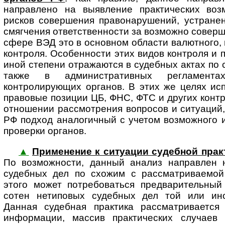
направлено на выявление практических воз
рисков совершения правонарушений, устранен
смягчения ответственности за возможно совер
сфере ВЭД это в основном области валютного,
контроля. Особенности этих видов контроля и 
иной степени отражаются в судебных актах по
также в административных регламент
контролирующих органов. В этих же целях ис
правовые позиции ЦБ, ФНС, ФТС и других конт
отношении рассмотрения вопросов и ситуаций,
РФ подход аналогичный с учетом возможного 
проверки органов.
▲
Применение к ситуации судебной прак
По воз­мож­нос­ти, данный анализ направлен
судебных дел по схожим с рассматриваемой
этого может потребоваться предварительный
сотен нетиповых судебных дел той или иной
Данная судебная практика рассматривается
информации, массив практических случаев