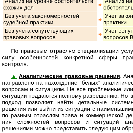
Анализ на уровне обстоятельств
Анализ на
схожих дел
обстоятель
Без учета закономерностей
Учет зако
судебной практики
практики
Без учета сопутствующих
Учет сопу
правовых вопросов
вопросов В
По правовым отраслям специализации услу
си­лу осо­бен­нос­тей кон­к­рет­ной сфе­ры 
контроля.
▲
Аналитические правовые решения
. Ан
на­п­рав­ле­но на на­хож­де­ние "белых" аналити
вопросам и ситуациям. Не все проблемные или
ситуации поддаются полному разрешению. Но к
подход позволяет найти детальные систем
решения или выйти из ситуации с наименьшим
по разным отраслям права и коммерческой де­я­т
ния сложностей вопросов и ситуаций ана­ли­т
решениями можно представить следующим обр