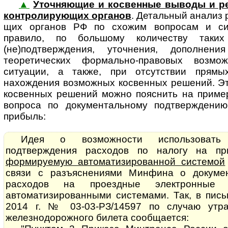
▲
Уточняющие и косвенные выводы и р
кон­т­ро­ли­ру­ю­щих ор­га­нов
. Де­таль­ный анализ р
щих органов РФ по схожим вопросам и сит
правило, по большому количеству таки
(не)подтверждения, уточнения, дополнен
теоретических формально-правовых возм
ситуации, а также, при отсутствии прямы
нахождения возможных косвенных решений. Эт
косвенных решений можно пояснить на пример
вопроса по документальному подтверждению
прибыль:
Идея о возможности использовать 
подтверждения расходов по налогу на 
формируемую автоматизированной системой
связи с разъяснениями Минфина о докуме
расходов на проездные электронные 
автоматизированными системами. Так, в пис
2014 г. № 03-03-РЗ/14597 по случаю утра
железнодорожного билета сообщается: