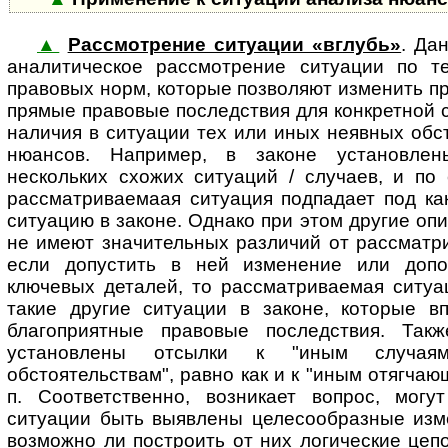
▲
Рассмотрение ситуации «вглубь»
. Да
ана­ли­ти­чес­кое рассмотрение си­ту­а­ции п
правовых норм, которые позволяют изменить п
прямые правовые последствия для конкретной 
наличия в ситуации тех или иных неявных обс
нюансов. Например, в законе установле
нескольких схожих ситуаций / случаев, и по
рассматриваемаая ситуация подпадает под ка
ситуацию в законе. Однако при этом другие оп
не имеют значительных различий от рассматри
если допустить в ней изменение или допо
ключевых деталей, то рассматриваемая ситуа
такие другие ситуации в законе, которые в
благоприятные правовые последствия. Так
установлены отсылки к "иным случая
обстоятельствам", равно как и к "иным отягчаю
п. Соответственно, возникает вопрос, могут 
ситуации быть выявлены целесообразные изм
возможно ли построить от них логические цеп