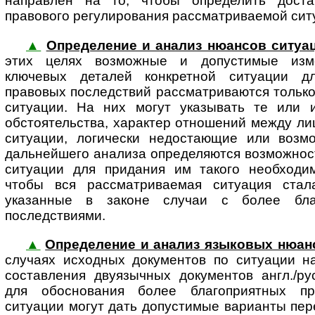
направлен на то, чтобы определить доста
правового регулирования рассматриваемой ситу
▲
Определение и анализ нюансов ситуа
этих целях возможные и до­пу­с­ти­мые изме
ключевых деталей конкретной ситуации д
правовых последствий рассматриваются тольк
ситуации. На них могут указывать те или и
обстоятельства, характер отношений между ли
ситуации, логически недостающие или возм
дальнейшего анализа определяются возможнос
ситуации для придания им такого необходим
чтобы вся рассматриваемая ситуация стал
указанные в законе случаи с более бла
последствиями.
▲
Определение и анализ языковых нюан
случаях исходных документов по ситуации н
составления двуязычных документов англ./ру
для обоснования более благоприятных пр
ситуации могут дать допустимые варианты пер