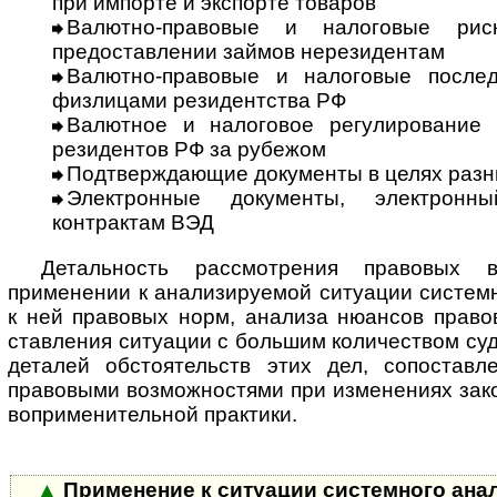
при импорте и экспорте товаров
Валютно-правовые и налоговые рис
предоставлении займов нерезидентам
Валютно-правовые и налоговые послед
физлицами резидентства РФ
Валютное и налоговое регулирование 
резидентов РФ за рубежом
Подтверждающие документы в целях разн
Электронные документы, электронн
контрактам ВЭД
Детальность рассмотрения правовых 
применении к анализируемой ситуации сис­тем­
к ней правовых норм, анализа нюансов правов
став­ле­ния ситуации с большим количеством су
деталей обстоятельств этих дел, со­по­став­
правовыми возможностями при изменениях зако
во­при­ме­ни­тель­ной практики.
▲
Применение к ситуации системного ан