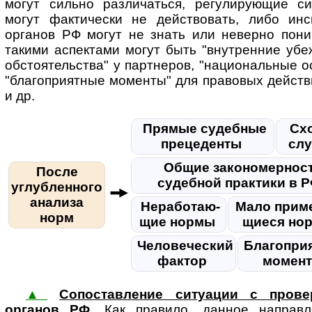
могут сильно различаться, регулирующие с
могут фактически не действовать, либо ин
органов РФ могут не знать или неверно пони
такими аспектами могут быть "внутренние убе
обстоятельства" у партнеров, "национальные о
"благоприятные моменты" для правовых действ
и др.
Прямые судебные
Сх
прецеденты
сл
Общие закономернос
После
судебной практики в 
углубленного
анализа
Нера­бо­та­ю­
Мало при­ме
норм
щие нормы
щи­еся н
Человеческий
Благопри
фактор
момен
▲
Сопоставление ситуации с прове
органов РФ
. Как правило, данное на­п­рав­