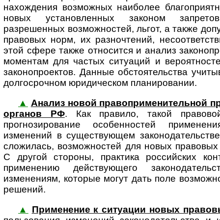
нахождения возможных наиболее благоприятн
новых установленных законом запретов
разрешенных возможностей, льгот, а также до
правовых норм, их разночтений, несоответств
этой сфере также относится и анализ законоп
моментам для частых ситуаций и вероятносте
законопроектов. Данные обстоятельства учиты
долгосрочном юридическом планировании.
▲
Анализ новой правоприменительной п
органов РФ
. Как правило, такой правов
прогнозирование особенностей примене
изменений в существующем законодательстве.
сложилась, возможностей для новых правовых
С другой стороны, практика российских ко
применению действующего законодатель
изменениям, которые могут дать поле возможн
решений.
▲
Применение к ситуации новых правов