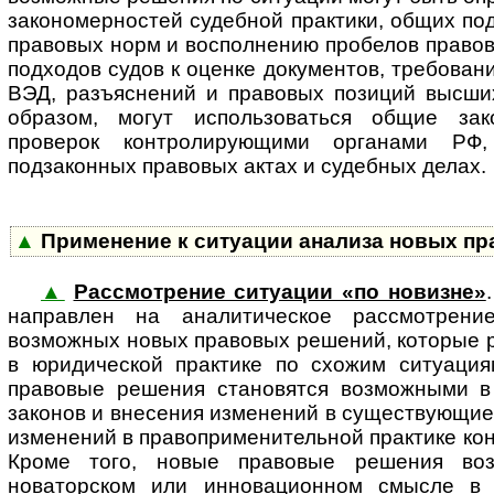
закономерностей судебной практики, общих по
правовых норм и восполнению пробелов правов
подходов судов к оценке документов, требован
ВЭД, разъяснений и правовых позиций высши
образом, могут использоваться общие зак
проверок контролирующими органами РФ
подзаконных правовых актах и судебных делах.
▲
Применение к ситуации анализа новых п
▲
Рассмотрение ситуации «по новизне»
на­п­рав­лен на аналитическое рас­смот­ре­
возможных новых правовых решений, которые 
в юридической практике по схожим ситуация
правовые решения становятся возможными в
законов и внесения изменений в существующие 
изменений в правоприменительной практике ко
Кроме того, новые правовые решения во
новаторском или инновационном смысле в