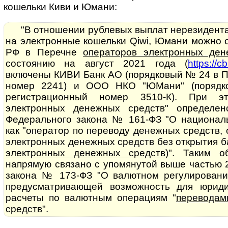
кошельки Киви и Юмани:
"В отношении рублевых выплат нерезидент
на электронные кошельки Qiwi, Юмани можно о
РФ в Перечне
операторов электронных ден
состоянию на август 2021 года (
https://c
включены КИВИ Банк АО (порядковый № 24 в П
номер 2241) и ООО НКО "ЮМани" (поряд
регистрационный номер 3510-К). При э
электронных денежных средств" определе
Федерального закона № 161-ФЗ "О национал
как "оператор по переводу денежных средств
электронных денежных средств без открытия ба
электронных денежных средств
)". Таким о
напрямую связано с упомянутой выше частью 
закона № 173-ФЗ "О валютном регулировани
предусматривающей возможность для юриди
расчеты по валютным операциям "
переводам
средств
".