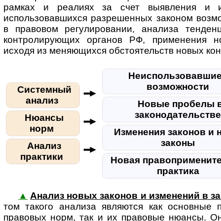
рамках и реалиях за счет выявления и и
использовавшихся разрешенных законом возмо
в правовом регулировании, анализа тенден
контролирующих органов РФ, применения н
исходя из меняющихся обстоятельств новых кон
Неиспользовавшие
возможности
Системный
анализ
Новые пробелы 
законодательств
Нюансы
норм
Изменения законов и 
законы
Анализ
практики
Новая правоприменит
практика
▲
Анализ новых законов и изменений в з
том та­ко­го анализа являются как основные
правовых норм, так и их правовые нюансы. О