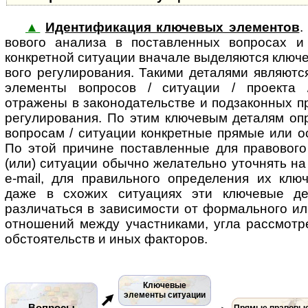
▲
Идентификация ключевых элементов
.
во­во­го ана­ли­за в поставленных во­п­ро­сах
конкретной ситуации вначале выделяются ключев
во­го регулирования. Такими деталями являют
элементы вопросов / ситуации / проекта /
отражены в законодательстве и подзаконных п
регулирования. По этим ключевым деталям опр
вопросам / ситуации конкретные прямые или 
По этой причине поставленные для правового
(или) ситуации обычно желательно уточнять на
e-mail, для правильного определения их клю
даже в схожих ситуациях эти ключевые де
различаться в зависимости от формального ил
отношений между участниками, угла рассмотр
обстоятельств и иных факторов.
Ключевые
элементы ситуации
Вопросы
Прямые правовы