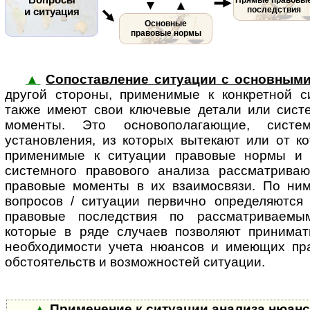
▼ ▲
последствия
и ситуация
Основные
правовые нормы
▲
Сопоставление ситуации с основным
другой стороны, применимые к кон­к­рет­ной с
также имеют свои ключевые детали или сист
моменты. Это основополагающие, систе
установления, из которых вытекают или от к
применимые к ситуации правовые нормы и (
системного правового анализа рассматрива
правовые моменты в их взаимосвязи. По ни
вопросов / ситуации первично определяются
правовые по­след­с­т­вия по рассматриваем
которые в ряде случаев позволяют принима
необходимости учета нюансов и имеющих пр
обстоятельств и воз­мож­нос­тей ситуации.
▲
Применение к ситуации анализа нюан