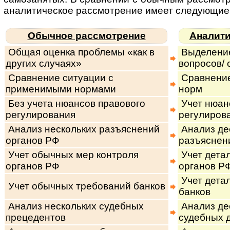
ана­ли­ти­чес­кое рас­смот­ре­ние имеет сле­дую­щи
Обычное рассмотрение
Аналити
Общая оценка проблемы «как в
Выделение
других случаях»
вопросов/ 
Сравнение ситуации с
Сравнение
применимыми нормами
норм
Без учета нюансов правового
Учет нюан
регулирования
регулиров
Анализ нескольких разъяснений
Анализ дес
органов РФ
разъяснен
Учет обычных мер контроля
Учет дета
органов РФ
органов Р
Учет дета
Учет обычных требований банков
банков
Анализ нескольких судебных
Анализ дес
прецедентов
судебных 