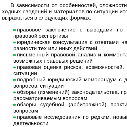
В за­ви­си­мос­ти от особенностей, сложности
ход­ных сведений и материалов по ситуации ит
выражаться в следующих формах:
правовое заключение с выводами по 
правовой экспертизы
юридическая консультация с ответами на в
раз­нос­ти тех или иных действий
письменный правовой анализ и коммента
возможных правовых решений
правовая оценка рисков, возможностей, 
ситуации
подробный юридический меморандум с дет
вопросов, ситуации
обзоры (изменений) законодательства, п
рассматриваемым вопросам
обзоры судебной (арбитражной) практ
вопросам
правовые исследования по редким, новым
деятельности