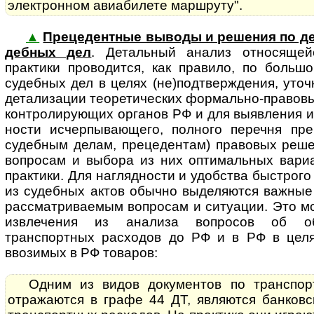
электронном авиабилете маршруту".
▲
Прецедентные выводы и решения по де
деб­ных дел
. Де­таль­ный ана­лиз от­но­ся­щ
практики проводится, как правило, по больш
судебных дел в целях (не)подтверждения, уточ
детализации теоретических формально-правов
контролирующих органов РФ и для выявления и
нос­ти исчерпывающего, полного перечня пр
судебным делам, прецедентам) правовых реш
вопросам и выбора из них оптимальных вариа
практики. Для наглядности и удобства быстрого
из судебных актов обычно выделяются важные
рассматриваемым вопросам и ситуации. Это м
извлечения из анализа вопросов об об
транспортных расходов до РФ и в РФ в цел
ввозимых в РФ товаров:
Одним из видов документов по транспор
отражаются в графе 44 ДТ, являются банковс