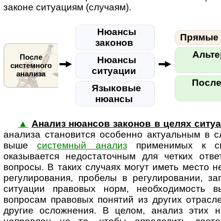
законе ситуациям (случаям).
Нюансы
Прямые 
законов
Альте
После
Нюансы
системного
ситуации
анализа
После
Языковые
нюансы
▲
Анализ нюансов законов в целях ситу
анализа становится особенно ак­ту­аль­ным в 
выше
системный анализ
применимых к си
оказывается недостаточным для четких отв
вопросы. В таких случаях могут иметь место 
регулирования, пробелы в регулировании, за
ситуации правовых норм, необходимость в
вопросам правовых понятий из других отрасл
другие осложнения. В целом, анализ этих н