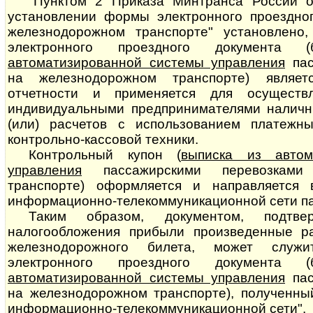
"Пунктом 2 Приказа Минтранса России о
установлении формы электронного проездног
железнодорожном транспорте" установлено,
электронного проездного документа (
автоматизированной системы управления
пасс
на железнодорожном транспорте) являет
отчетности и применяется для осуществ
индивидуальными предпринимателями наличн
(или) расчетов с использованием платежн
контрольно-кассовой техники.
Контрольный купон (
выписка из автом
управления
пассажирскими пе­ре­воз­ка­
транспорте) оформляется и направляется
информационно-телекоммуникационной сети па
Таким образом, документом, подтв
налогообложения прибыли произведенные р
железнодорожного билета, может служи
электронного проездного документа (
автоматизированной системы управления
пасс
на железнодорожном транспорте), полученны
информационно-телекоммуникационной сети".