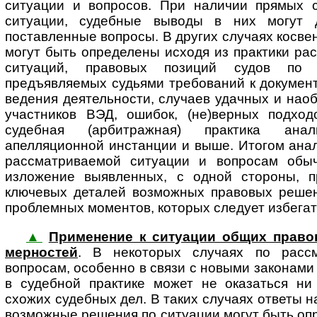
ситуации и вопросов. При наличии прямых 
ситуации, судебные выводы в них могут 
поставленные вопросы. В других случаях косв
могут быть определены исходя из практики ра
ситуаций, правовых позиций судов по 
предъявляемых судьями требований к документ
ведения деятельности, случаев удачных и нао
участников ВЭД, ошибок, (не)верных подход
судебная (арбитражная) практика ана
апелляционной инстанции и выше. Итогом анал
рассматриваемой ситуации и вопросам обыч
изложение выявленных, с одной стороны, п
ключевых деталей возможных правовых решени
проблемных моментов, которых следует избегат
▲
Применение к ситуации общих правоп
мер­нос­тей
. В некоторых случаях по расс
вопросам, особенно в связи с новыми законами
в судебной практике может не оказаться ни
схожих судебных дел. В таких случаях ответы 
возможные решения по ситуации могут быть оп