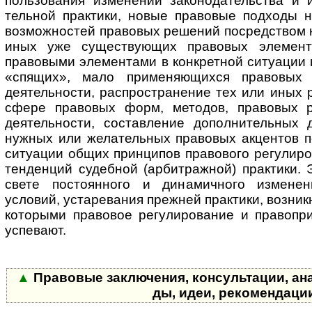
поль­зо­ва­ния изменений за­ко­но­да­тель­ст­ва и
тель­ной практики, новые правовые подходы 
возможностей правовых решений посредством 
иных уже существующих пра­во­вых элемент
правовыми элементами в конкретной ситуации 
«спящих», мало применяющихся правовых 
деятельности, распространение тех или иных 
сфере правовых форм, методов, правовых 
деятельности, составление до­пол­ни­тель­ны
нужных или желательных правовых акцентов п
ситуации общих принципов правового регулиро
тенденций судебной (арбитражной) практики. 
свете постоянного и динамичного измене
условий, устаревания прежней практики, возник
которыми правовое регулирование и правопри
успевают.
▲
Правовые заключения, консультации, анализ
ды, идеи, ре­ко­мен­дац