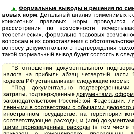
▲
Формальные выводы и решения по см
во­вых норм
. Де­таль­ный ана­лиз применимых к
конкретных правовых норм проводится
рассмотрения по возможности исчерпываю
теоретических, формально-правовых возможносте
вопросам и их сопоставления с обстоятельства
вопросу документального подтверждения расхо
такой формальный вывод будет состоять в сле
"В отношении документального подтверж
налога на прибыль абзац четвертый части 
кодекса РФ устанавливает следующие нормы:
"Под документально подтвержденными
затраты, подтвержденные
до­ку­мен­та­ми, офо
законодательством Российской Федерации
, 
лен­ны­ми в соответствии с обычаями делового
иностранном государстве
, на территории ко
соответствующие расходы, и (или)
документами,
щи­ми произведенные расходы
(в том числе 
приказом о командировке, проездными д