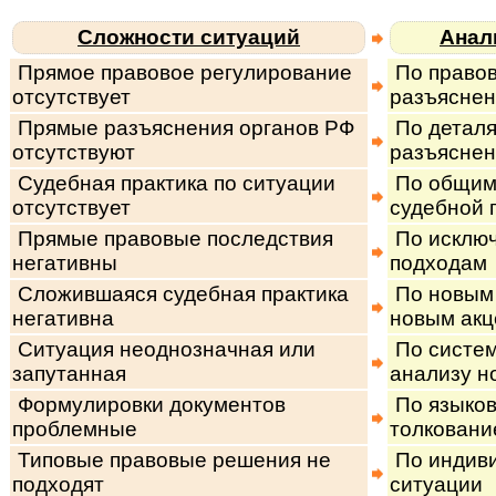
Сложности ситуаций
Анал
Прямое правовое регулирование
По правов
отсутствует
разъяснен
Прямые разъяснения органов РФ
По деталя
отсутствуют
разъясне
Судебная практика по ситуации
По общим
отсутствует
судебной 
Прямые правовые последствия
По исключ
негативны
подходам
Сложившаяся судебная практика
По новым 
негативна
новым акц
Ситуация неоднозначная или
По систем
запутанная
анализу н
Формулировки документов
По языко
проблемные
толковани
Типовые правовые решения не
По индив
подходят
ситуации