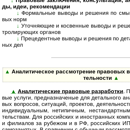
↓
Правовые заключения, консультации, анал
ды, идеи, ре­ко­мен­дации
↓
Формальные выводы и решения по смыс­л
вых норм
↓
Уточняющие и косвенные выводы и решени
т­ро­ли­ру­ю­щих ор­га­нов
↓
Прецедентные выводы и решения по де­та­л
ных дел
▲
Аналитическое рассмотрение правовых во­п­р
тель­ности
▲
▲
Аналитические правовые разработки
. 
вые ус­лу­ги, пред­наз­на­че­ные для де­таль­но­го ана
вых воп­ро­сов, ситу­а­ций, про­ек­тов, дея­тель­н
инди­ви­ду­аль­ным, нети­пич­ным, нестан­дарт­ным
тель­ствам. Для рос­сий­ских и ино­ст­ран­ных ком­п
и фили­а­лов за рубе­жом и в РФ, рос­сий­ских ИП
само­за­ня­тых. В срав­не­нии с обыч­ным рас­смот­р