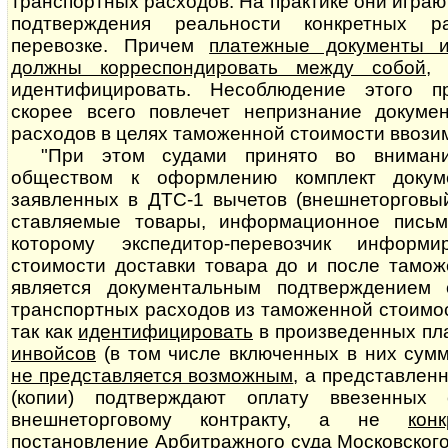
транспортных расходов. На практике они играю
подтверждения реальности конкретных р
перевозке. Причем
платежные документы и
должны корреспондировать между собой
,
идентифицировать. Несоблюдение этого пр
скорее всего повлечет непризнание документал
расходов в целях таможенной стоимости ввози
"При этом судами принято во внимани
обществом к оформлению комплект докум
заявленных в ДТС-1 вычетов (внешнеторговый
став­ля­е­мые товары, информационное письм
которому экспедитор-перевозчик информ
стоимости доставки товара до и после тамо
является до­ку­мен­таль­ным подтверждением
транспортных расходов из таможенной стоимости
так как
идентифицировать
в произведенных п
инвойсов
(в том числе включенных в них сумм
не представляется возможным
, а представлен
(копии) подтверждают оплату ввезенных
внешнеторговому контракту, а не
кон
постановление Арбитражного суда Московского о