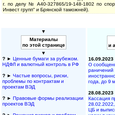
г. по делу № А40-327865/19-148-1802 по спо
Инвест групп" и Брянской таможней).
▼
Материалы
по этой странице
и 
▼
?
►
Ценные бумаги за рубежом.
16.09.2023
НДФЛ и ва­лют­ный кон­т­роль в РФ
О сообще­ни
ра­ни­че­ний
?
►
Частые вопросы, рис­ки,
ино­ст­ран­
проблемы по конт­рактам и
го­да, до 9 
проектам ВЭД
28.08.2023
?
►
Правовые формы реализации
Кассация пр
проектов ВЭД
28.02.2022,
ЦБ и вы­пи­с