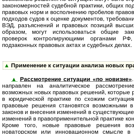
закономерностей судебной практики, общих по
правовых норм и восполнению пробелов правов
подходов судов к оценке документов, требован
ВЭД, разъяснений и правовых позиций высши
образом, могут использоваться общие зак
проверок контролирующими органами РФ
подзаконных правовых актах и судебных делах.
▲
Применение к ситуации анализа новых п
▲
Рассмотрение ситуации «по новизне»
на­п­рав­лен на аналитическое рас­смот­ре­
возможных новых правовых решений, которые 
в юридической практике по схожим ситуация
правовые решения становятся возможными в
законов и внесения изменений в существующие 
изменений в правоприменительной практике ко
Кроме того, новые правовые решения во
новаторском или инновационном смысле в