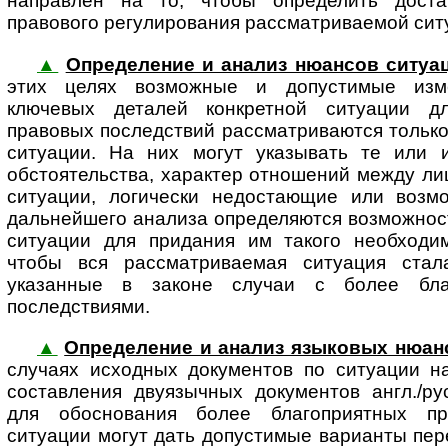
направлен на то, чтобы определить доста
правового регулирования рассматриваемой ситу
▲
Определение и анализ нюансов ситуа
этих целях возможные и до­пу­с­ти­мые изме
ключевых деталей конкретной ситуации д
правовых последствий рассматриваются тольк
ситуации. На них могут указывать те или и
обстоятельства, характер отношений между ли
ситуации, логически недостающие или возм
дальнейшего анализа определяются возможнос
ситуации для придания им такого необходим
чтобы вся рассматриваемая ситуация стал
указанные в законе случаи с более бла
последствиями.
▲
Определение и анализ языковых нюан
случаях исходных документов по ситуации н
составления двуязычных документов англ./ру
для обоснования более благоприятных пр
ситуации могут дать допустимые варианты пер