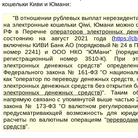
кошельки Киви и Юмани:
"В отношении рублевых выплат нерезидент
на электронные кошельки Qiwi, Юмани можно о
РФ в Перечне
операторов электронных ден
состоянию на август 2021 года (
https://c
включены КИВИ Банк АО (порядковый № 24 в П
номер 2241) и ООО НКО "ЮМани" (поряд
регистрационный номер 3510-К). При э
электронных денежных средств" определе
Федерального закона № 161-ФЗ "О национал
как "оператор по переводу денежных средств
электронных денежных средств без открытия ба
электронных денежных средств
)". Таким о
напрямую связано с упомянутой выше частью 
закона № 173-ФЗ "О валютном регулировани
предусматривающей возможность для юриди
расчеты по валютным операциям "
переводам
средств
".