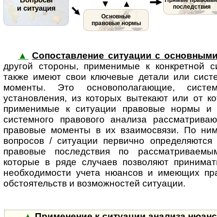
▼ ▲
последствия
и ситуация
Основные
правовые нормы
▲
Сопоставление ситуации с основным
другой стороны, применимые к кон­к­рет­ной с
также имеют свои ключевые детали или сист
моменты. Это основополагающие, систе
установления, из которых вытекают или от к
применимые к ситуации правовые нормы и (
системного правового анализа рассматрива
правовые моменты в их взаимосвязи. По ни
вопросов / ситуации первично определяются
правовые по­след­с­т­вия по рассматриваем
которые в ряде случаев позволяют принима
необходимости учета нюансов и имеющих пр
обстоятельств и воз­мож­нос­тей ситуации.
▲
Применение к ситуации анализа нюан