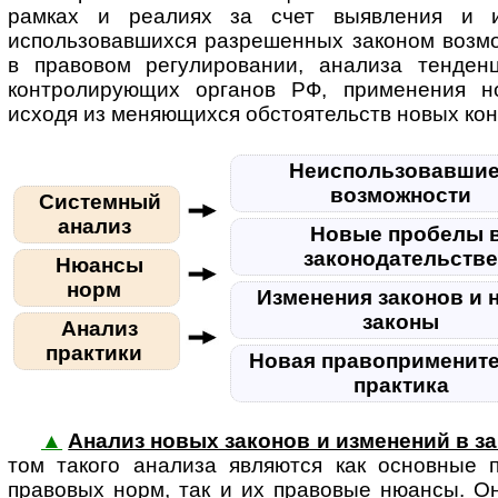
рамках и реалиях за счет выявления и и
использовавшихся разрешенных законом возмо
в правовом регулировании, анализа тенден
контролирующих органов РФ, применения н
исходя из меняющихся обстоятельств новых кон
Неиспользовавшие
возможности
Системный
анализ
Новые пробелы 
законодательств
Нюансы
норм
Изменения законов и 
законы
Анализ
практики
Новая правоприменит
практика
▲
Анализ новых законов и изменений в з
том та­ко­го анализа являются как основные
правовых норм, так и их правовые нюансы. О