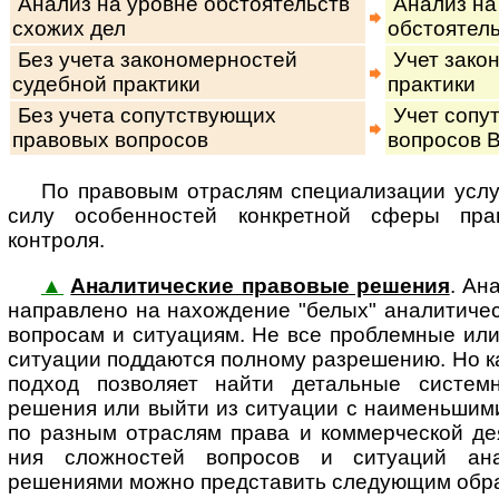
Анализ на уровне обстоятельств
Анализ на
схожих дел
обстоятель
Без учета закономерностей
Учет зако
судебной практики
практики
Без учета сопутствующих
Учет сопу
правовых вопросов
вопросов В
По правовым отраслям специализации услу
си­лу осо­бен­нос­тей кон­к­рет­ной сфе­ры 
контроля.
▲
Аналитические правовые решения
. Ан
на­п­рав­ле­но на на­хож­де­ние "белых" аналити
вопросам и ситуациям. Не все проблемные или
ситуации поддаются полному разрешению. Но к
подход позволяет найти детальные систем
решения или выйти из ситуации с наименьшим
по разным отраслям права и коммерческой де­я­т
ния сложностей вопросов и ситуаций ана­ли­т
решениями можно представить следующим обр