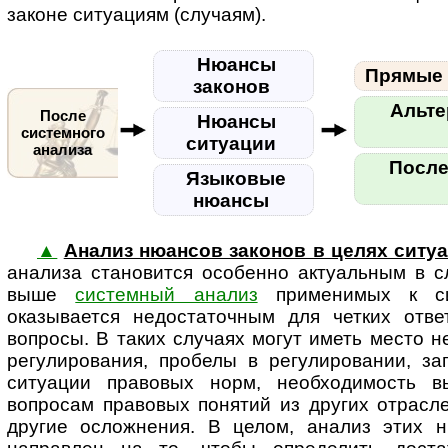
законе ситуациям (случаям).
Нюансы
Прямые 
законов
Альте
После
Нюансы
системного
ситуации
анализа
После
Языковые
нюансы
▲
Анализ нюансов законов в целях ситу
анализа становится особенно ак­ту­аль­ным в 
выше
системный анализ
применимых к си
оказывается недостаточным для четких отв
вопросы. В таких случаях могут иметь место 
регулирования, пробелы в регулировании, за
ситуации правовых норм, необходимость в
вопросам правовых понятий из других отрасл
другие осложнения. В целом, анализ этих н