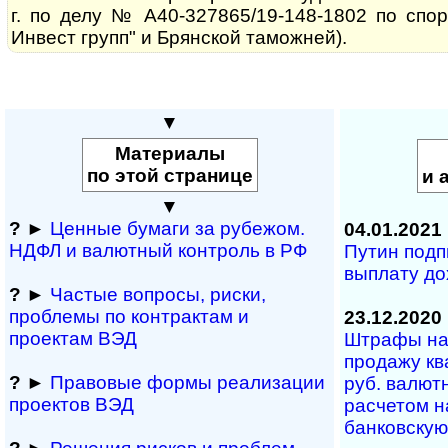
г. по делу № А40-327865/19-148-1802 по спо
Инвест групп" и Брянской таможней).
▼
Материалы
по этой странице
и 
▼
?
►
Ценные бумаги за рубежом.
04.01.2021
НДФЛ и ва­лют­ный кон­т­роль в РФ
Путин подп
выплату до
?
►
Частые вопросы, рис­ки,
проблемы по конт­рактам и
23.12.2020
проектам ВЭД
Штрафы на 
продажу кв
?
►
Правовые формы реализации
руб. валют
проектов ВЭД
расчетом 
банковскую