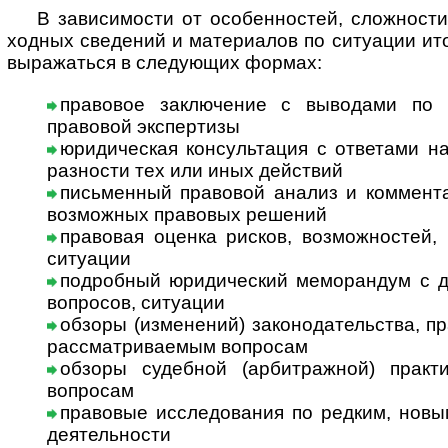
В за­ви­си­мос­ти от особенностей, сложности
ход­ных сведений и материалов по ситуации ит
выражаться в следующих формах:
правовое заключение с выводами по 
правовой экспертизы
юридическая консультация с ответами на в
раз­нос­ти тех или иных действий
письменный правовой анализ и коммента
возможных правовых решений
правовая оценка рисков, возможностей, 
ситуации
подробный юридический меморандум с дет
вопросов, ситуации
обзоры (изменений) законодательства, п
рассматриваемым вопросам
обзоры судебной (арбитражной) практ
вопросам
правовые исследования по редким, новым
деятельности