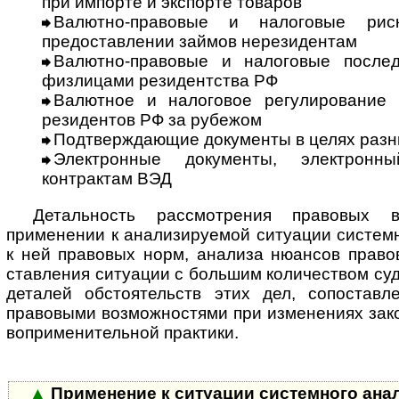
при импорте и экспорте товаров
Валютно-правовые и налоговые рис
предоставлении займов нерезидентам
Валютно-правовые и налоговые послед
физлицами резидентства РФ
Валютное и налоговое регулирование 
резидентов РФ за рубежом
Подтверждающие документы в целях разн
Электронные документы, электронн
контрактам ВЭД
Детальность рассмотрения правовых 
применении к анализируемой ситуации сис­тем­
к ней правовых норм, анализа нюансов правов
став­ле­ния ситуации с большим количеством су
деталей обстоятельств этих дел, со­по­став­
правовыми возможностями при изменениях зако
во­при­ме­ни­тель­ной практики.
▲
Применение к ситуации системного ан