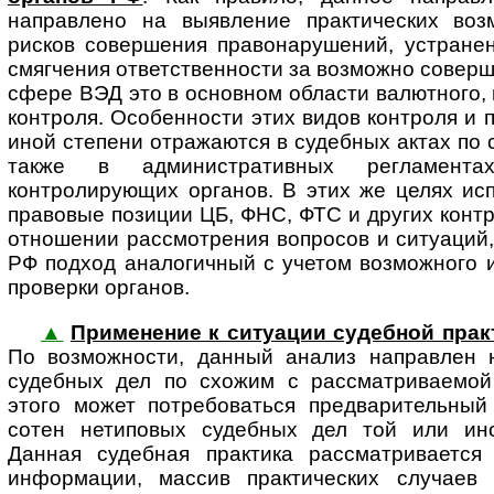
направлено на выявление практических воз
рисков совершения правонарушений, устранен
смягчения ответственности за возможно совер
сфере ВЭД это в основном области валютного,
контроля. Особенности этих видов контроля и 
иной степени отражаются в судебных актах по
также в административных регламент
контролирующих органов. В этих же целях ис
правовые позиции ЦБ, ФНС, ФТС и других конт
отношении рассмотрения вопросов и ситуаций,
РФ подход аналогичный с учетом возможного 
проверки органов.
▲
Применение к ситуации судебной прак
По воз­мож­нос­ти, данный анализ направлен
судебных дел по схожим с рассматриваемой
этого может потребоваться предварительный
сотен нетиповых судебных дел той или иной
Данная судебная практика рассматривается
информации, массив практических случаев