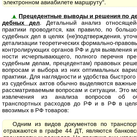
электронном авиабилете маршруту".
▲
Прецедентные выводы и решения по де
деб­ных дел
. Де­таль­ный ана­лиз от­но­ся­щ
практики проводится, как правило, по больш
судебных дел в целях (не)подтверждения, уточ
детализации теоретических формально-правов
контролирующих органов РФ и для выявления и
нос­ти исчерпывающего, полного перечня пр
судебным делам, прецедентам) правовых реш
вопросам и выбора из них оптимальных вариа
практики. Для наглядности и удобства быстрого
из судебных актов обычно выделяются важные
рассматриваемым вопросам и ситуации. Это м
извлечения из анализа вопросов об об
транспортных расходов до РФ и в РФ в цел
ввозимых в РФ товаров:
Одним из видов документов по транспор
отражаются в графе 44 ДТ, являются банковс