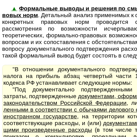
▲
Формальные выводы и решения по см
во­вых норм
. Де­таль­ный ана­лиз применимых к
конкретных правовых норм проводится
рассмотрения по возможности исчерпываю
теоретических, формально-правовых возможносте
вопросам и их сопоставления с обстоятельства
вопросу документального подтверждения расхо
такой формальный вывод будет состоять в сле
"В отношении документального подтверж
налога на прибыль абзац четвертый части 
кодекса РФ устанавливает следующие нормы:
"Под документально подтвержденными
затраты, подтвержденные
до­ку­мен­та­ми, офо
законодательством Российской Федерации
, 
лен­ны­ми в соответствии с обычаями делового
иностранном государстве
, на территории ко
соответствующие расходы, и (или)
документами,
щи­ми произведенные расходы
(в том числе 
приказом о командировке, проездными д