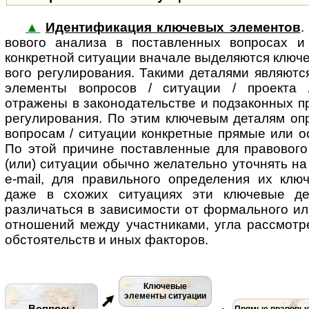
▲
Идентификация ключевых элементов
.
во­во­го ана­ли­за в поставленных во­п­ро­сах
конкретной ситуации вначале выделяются ключев
во­го регулирования. Такими деталями являют
элементы вопросов / ситуации / проекта /
отражены в законодательстве и подзаконных п
регулирования. По этим ключевым деталям опр
вопросам / ситуации конкретные прямые или 
По этой причине поставленные для правового
(или) ситуации обычно желательно уточнять на
e-mail, для правильного определения их клю
даже в схожих ситуациях эти ключевые де
различаться в зависимости от формального ил
отношений между участниками, угла рассмотр
обстоятельств и иных факторов.
Ключевые
элементы ситуации
Вопросы
Прямые правовы