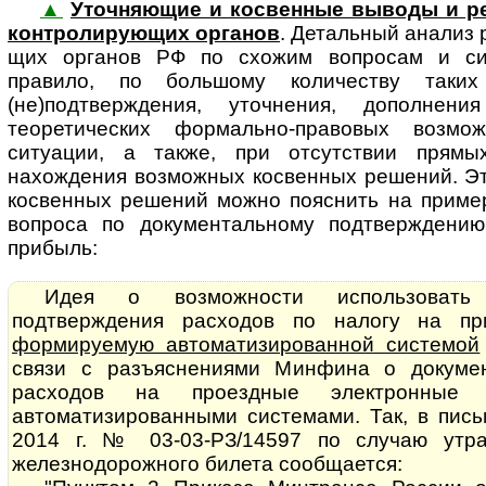
▲
Уточняющие и косвенные выводы и р
кон­т­ро­ли­ру­ю­щих ор­га­нов
. Де­таль­ный анализ р
щих органов РФ по схожим вопросам и сит
правило, по большому количеству таки
(не)подтверждения, уточнения, дополнен
теоретических формально-правовых возм
ситуации, а также, при отсутствии прямы
нахождения возможных косвенных решений. Эт
косвенных решений можно пояснить на пример
вопроса по документальному подтверждению
прибыль:
Идея о возможности использовать 
подтверждения расходов по налогу на 
формируемую автоматизированной системой
связи с разъяснениями Минфина о докуме
расходов на проездные электронные 
автоматизированными системами. Так, в пис
2014 г. № 03-03-РЗ/14597 по случаю утра
железнодорожного билета сообщается: