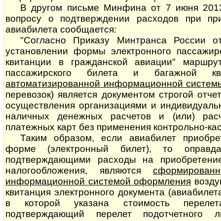
В другом письме Минфина от 7 июня 2013
вопросу о подтверждении расходов при при
авиабилета сообщается:
"Согласно Приказу Минтранса России о
установлении формы электронного пассажир
квитанции в гражданской авиации" маршрут
пассажирского билета и багажной кв
автоматизированной информационной систем
перевозок) является документом строгой отче
осуществления организациями и индивидуал
наличных денежных расчетов и (или) рас
платежных карт без применения контрольно-кас
Таким образом, если авиабилет приобре
форме (электронный билет), то оправда
подтверждающими расходы на приобретени
налогообложения, являются
сформированн
информационной системой оформления
воз­ду
квитанция электронного документа (авиабилет
в которой указана стоимость перелет
подтверждающий перелет подотчетного 