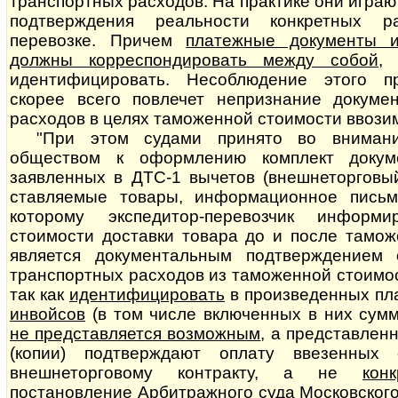
транспортных расходов. На практике они играю
подтверждения реальности конкретных р
перевозке. Причем
платежные документы и
должны корреспондировать между собой
,
идентифицировать. Несоблюдение этого пр
скорее всего повлечет непризнание документал
расходов в целях таможенной стоимости ввози
"При этом судами принято во внимани
обществом к оформлению комплект докум
заявленных в ДТС-1 вычетов (внешнеторговый
став­ля­е­мые товары, информационное письм
которому экспедитор-перевозчик информ
стоимости доставки товара до и после тамо
является до­ку­мен­таль­ным подтверждением
транспортных расходов из таможенной стоимости
так как
идентифицировать
в произведенных п
инвойсов
(в том числе включенных в них сумм
не представляется возможным
, а представлен
(копии) подтверждают оплату ввезенных
внешнеторговому контракту, а не
кон
постановление Арбитражного суда Московского о