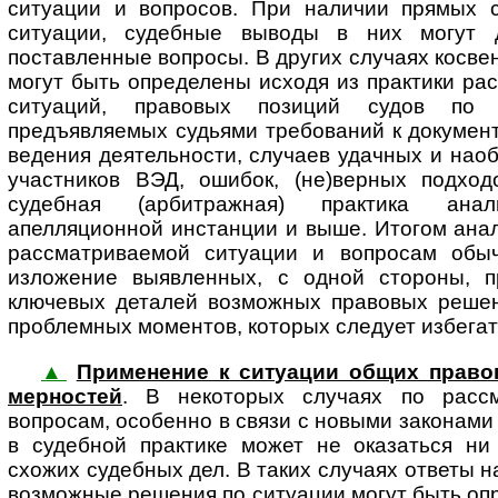
ситуации и вопросов. При наличии прямых 
ситуации, судебные выводы в них могут 
поставленные вопросы. В других случаях косв
могут быть определены исходя из практики ра
ситуаций, правовых позиций судов по 
предъявляемых судьями требований к документ
ведения деятельности, случаев удачных и нао
участников ВЭД, ошибок, (не)верных подход
судебная (арбитражная) практика ана
апелляционной инстанции и выше. Итогом анал
рассматриваемой ситуации и вопросам обыч
изложение выявленных, с одной стороны, п
ключевых деталей возможных правовых решени
проблемных моментов, которых следует избегат
▲
Применение к ситуации общих правоп
мер­нос­тей
. В некоторых случаях по расс
вопросам, особенно в связи с новыми законами
в судебной практике может не оказаться ни
схожих судебных дел. В таких случаях ответы 
возможные решения по ситуации могут быть оп