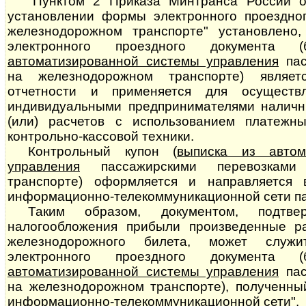
"Пунктом 2 Приказа Минтранса России о
установлении формы электронного проездног
железнодорожном транспорте" установлено,
электронного проездного документа (
автоматизированной системы управления
пасс
на железнодорожном транспорте) являет
отчетности и применяется для осуществ
индивидуальными предпринимателями наличн
(или) расчетов с использованием платежн
контрольно-кассовой техники.
Контрольный купон (
выписка из автом
управления
пассажирскими пе­ре­воз­ка­
транспорте) оформляется и направляется
информационно-телекоммуникационной сети па
Таким образом, документом, подтв
налогообложения прибыли произведенные р
железнодорожного билета, может служи
электронного проездного документа (
автоматизированной системы управления
пасс
на железнодорожном транспорте), полученны
информационно-телекоммуникационной сети".