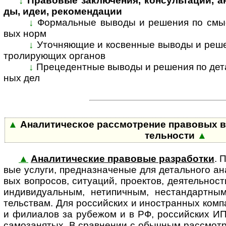
↓
Правовые заключения, консультации, анал
ды, идеи, ре­ко­мен­дации
↓
Формальные выводы и решения по смыс­л
вых норм
↓
Уточняющие и косвенные выводы и решени
т­ро­ли­ру­ю­щих ор­га­нов
↓
Прецедентные выводы и решения по де­та­л
ных дел
▲
Аналитическое рассмотрение правовых во­п­р
тель­ности
▲
▲
Аналитические правовые разработки
. 
вые ус­лу­ги, пред­наз­на­че­ные для де­таль­но­го ана
вых воп­ро­сов, ситу­а­ций, про­ек­тов, дея­тель­н
инди­ви­ду­аль­ным, нети­пич­ным, нестан­дарт­ным
тель­ствам. Для рос­сий­ских и ино­ст­ран­ных ком­п
и фили­а­лов за рубе­жом и в РФ, рос­сий­ских ИП
само­за­ня­тых. В срав­не­нии с обыч­ным рас­смот­р