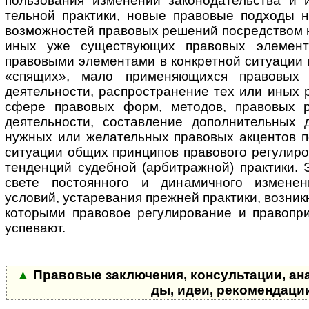
поль­зо­ва­ния изменений за­ко­но­да­тель­ст­ва и
тель­ной практики, новые правовые подходы 
возможностей правовых решений посредством 
иных уже существующих пра­во­вых элемент
правовыми элементами в конкретной ситуации 
«спящих», мало применяющихся правовых 
деятельности, распространение тех или иных 
сфере правовых форм, методов, правовых 
деятельности, составление до­пол­ни­тель­ны
нужных или желательных правовых акцентов п
ситуации общих принципов правового регулиро
тенденций судебной (арбитражной) практики. 
свете постоянного и динамичного измене
условий, устаревания прежней практики, возник
которыми правовое регулирование и правопри
успевают.
▲
Правовые заключения, консультации, анализ
ды, идеи, ре­ко­мен­дац