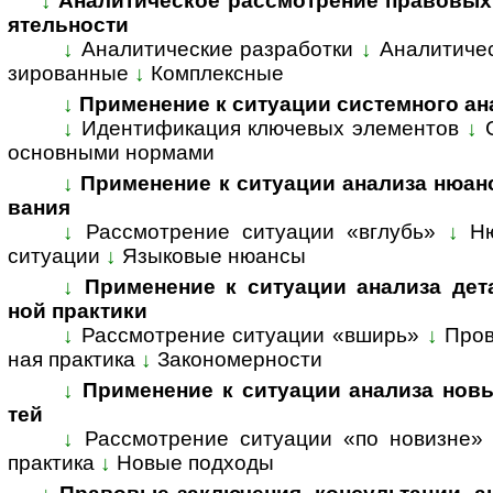
↓
Аналитическое рассмотрение правовых во­п
я­тель­ности
↓
Аналитические разработки
↓
Ана­ли­ти­че
зи­ро­ван­ные
↓
Комп­лекс­ные
↓
Применение к ситуации системного ана­
↓
Идентификация ключевых элементов
↓
ос­нов­ны­ми нор­мами
↓
Применение к ситуации анализа нюансов 
ва­ния
↓
Рассмотрение ситуации «вглубь»
↓
Н
ситуации
↓
Языковые нюансы
↓
Применение к ситуации анализа де­та­л
ной прак­тики
↓
Рассмотрение ситуации «вширь»
↓
Пров
ная прак­ти­ка
↓
За­ко­но­мер­нос­ти
↓
Применение к ситуации анализа но­вых
тей
↓
Рассмотрение ситуации «по новизне»
прак­тика
↓
Но­вые под­ходы