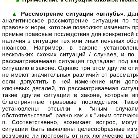
▲
Рассмотрение ситуации «вглубь»
. Да
ана­ли­ти­чес­кое рассмотрение си­ту­а­ции п
правовых норм, которые позволяют изменить п
прямые правовые последствия для конкретной 
наличия в ситуации тех или иных неявных обс
нюансов. Например, в законе установле
нескольких схожих ситуаций / случаев, и по
рассматриваемаая ситуация подпадает под ка
ситуацию в законе. Однако при этом другие оп
не имеют значительных различий от рассматри
если допустить в ней изменение или допо
ключевых деталей, то рассматриваемая ситуа
такие другие ситуации в законе, которые в
благоприятные правовые последствия. Так
установлены отсылки к "иным случая
обстоятельствам", равно как и к "иным отягчаю
п. Соответственно, возникает вопрос, могут 
ситуации быть выявлены целесообразные изм
возможно ли построить от них логические цеп