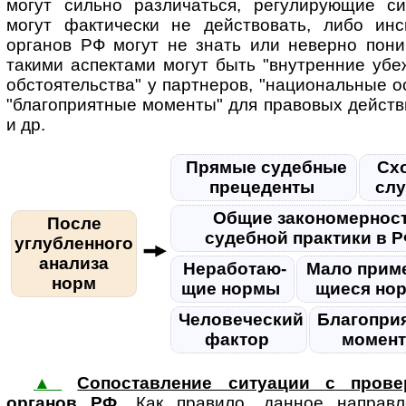
могут сильно различаться, регулирующие с
могут фактически не действовать, либо ин
органов РФ могут не знать или неверно пони
такими аспектами могут быть "внутренние убе
обстоятельства" у партнеров, "национальные о
"благоприятные моменты" для правовых действ
и др.
Прямые судебные
Сх
прецеденты
сл
Общие закономернос
После
судебной практики в 
углубленного
анализа
Нера­бо­та­ю­
Мало при­ме
норм
щие нормы
щи­еся н
Человеческий
Благопри
фактор
момен
▲
Сопоставление ситуации с прове
органов РФ
. Как правило, данное на­п­рав­