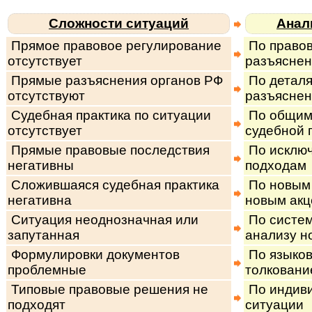
Сложности ситуаций
Анал
Прямое правовое регулирование
По правов
отсутствует
разъяснен
Прямые разъяснения органов РФ
По деталя
отсутствуют
разъясне
Судебная практика по ситуации
По общим
отсутствует
судебной 
Прямые правовые последствия
По исключ
негативны
подходам
Сложившаяся судебная практика
По новым 
негативна
новым акц
Ситуация неоднозначная или
По систем
запутанная
анализу н
Формулировки документов
По языко
проблемные
толковани
Типовые правовые решения не
По индив
подходят
ситуации