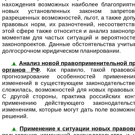
нахождения возможных наиболее благоприятн
новых установленных законом запретов
разрешенных возможностей, льгот, а также до
правовых норм, их разночтений, несоответств
этой сфере также относится и анализ законоп
моментам для частых ситуаций и вероятносте
законопроектов. Данные обстоятельства учиты
долгосрочном юридическом планировании.
▲
Анализ новой правоприменительной п
органов РФ
. Как правило, такой правов
прогнозирование особенностей примене
изменений в существующем законодательстве.
сложилась, возможностей для новых правовых
С другой стороны, практика российских ко
применению действующего законодатель
изменениям, которые могут дать поле возможн
решений.
▲
Применение к ситуации новых правов