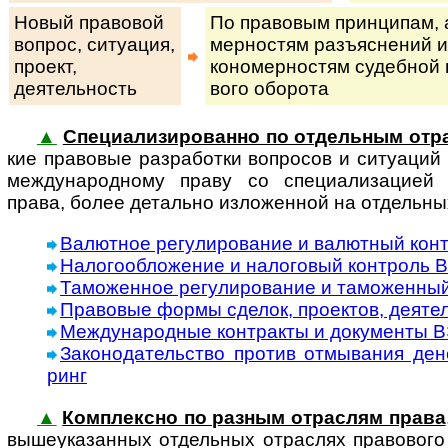
Новый правовой
По правовым принципам, ан
вопрос, си­ту­а­ция,
мер­нос­тям разъ­яс­не­ний и
про­ект,
ко­но­мер­нос­тям су­деб­ной 
деятельность
во­го оборота
▲
Специализированно по отдельным отр
кие пра­во­вые раз­ра­бот­ки во­п­ро­сов и ситуац
международному праву со специализацией н
права, более детально изложенной на отдельны
Валютное регулирование и валютный кон
Налогообложение и налоговый контроль В
Таможенное регулирование и таможенный
Правовые формы сделок, проектов, деяте
Международные контракты и документы 
Законодательство против отмывания дене
ринг
▲
Комплексно по разным отраслям права
вы­ше­ука­зан­ных от­дель­ных от­рас­лях правового