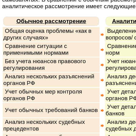
ана­ли­ти­чес­кое рас­смот­ре­ние имеет сле­дую­щи
Обычное рассмотрение
Аналити
Общая оценка проблемы «как в
Выделение
других случаях»
вопросов/ 
Сравнение ситуации с
Сравнение
применимыми нормами
норм
Без учета нюансов правового
Учет нюан
регулирования
регулиров
Анализ нескольких разъяснений
Анализ дес
органов РФ
разъяснен
Учет обычных мер контроля
Учет дета
органов РФ
органов Р
Учет дета
Учет обычных требований банков
банков
Анализ нескольких судебных
Анализ дес
прецедентов
судебных 