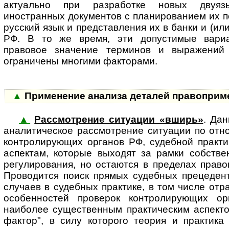
актуально при разработке новых двуяз
иностранных документов с планированием их 
русский язык и представления их в банки и (и
РФ. В то же время, эти допустимые вари
правовое значение терминов и выражений
ограничены многими факторами.
▲
Применение анализа деталей правоприм
▲
Рассмотрение ситуации «вширь»
. Да
ана­ли­ти­чес­кое рассмотрение си­ту­а­ции по о
контролирующих органов РФ, судебной практи
аспектам, которые выходят за рамки собстве
регулирования, но остаются в пределах право
Проводится поиск прямых судебных прецедент
случаев в судебных практике, в том числе от
особенностей проверок контролирующих ор
наиболее существенным практическим аспекто
фактор", в силу которого теория и практика