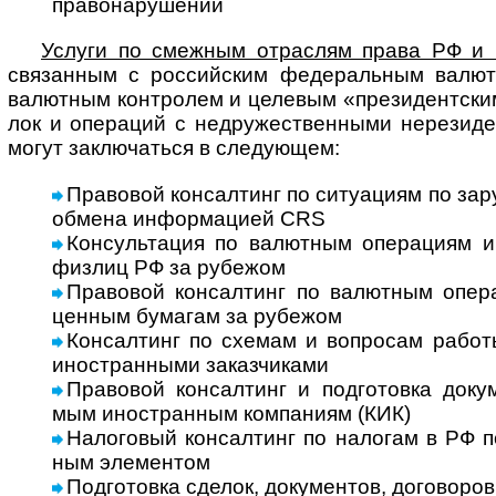
право­на­ру­шении
Услуги по смеж­ным отрас­лям права РФ и ме
свя­зан­ным с рос­сий­ским феде­раль­ным валют­
валют­ным конт­ро­лем и целе­вым «пре­зи­дент­ским
лок и опе­ра­ций с недру­жест­вен­ными нере­зи­де
могут заклю­ча­ться в сле­дующем:
Правовой консалтинг по ситуациям по зару
обмена инфор­ма­цией CRS
Консультация по валютным операциям и н
физ­лиц РФ за рубежом
Правовой консалтинг по валютным опер
цен­ным бума­гам за рубежом
Консалтинг по схемам и вопросам работы
ино­ст­ран­ными заказ­чи­ками
Правовой консалтинг и подготовка доку­мен
мым ино­ст­ран­ным ком­па­ниям (КИК)
Налоговый консалтинг по налогам в РФ по
ным эле­мен­том
Подготовка сделок, документов, дого­во­ров