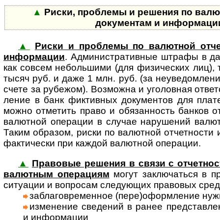
▲
Риски, проблемы и решения по валю
документам и информац
▲
Риски и проблемы по валютной отче
информации
. Админи­стра­тив­ные штра­фы в д
как сов­сем неболь­шими (для физи­чес­ких лиц), 
тысяч руб. и даже 1 млн. руб. (за неуве­дом­ле
счете за рубе­жом). Воз­можна и уго­лов­ная ответ­
ление в банк фикт­ив­ных доку­мен­тов для пла­т
можно отме­тить право и обя­зан­ность бан­ков отк
валют­ной опе­ра­ции в слу­чае нару­шений валют­
Таким обра­зом, риски по валют­ной отчет­ности и
факти­чески при каж­дой валют­ной опе­рации.
▲
Правовые решения в связи с отчетнос
валют­ным опе­ра­циям
могут за­клю­ча­ться в пр
ситу­ации и воп­ро­сам сле­дую­щих пра­во­вых сред
заблаговременное (пере)оформ­ление нуж­н
изменение сведений в ранее пред­став­лен
и инфор­мации