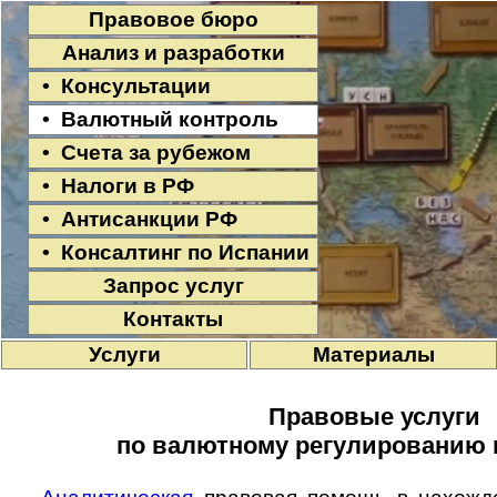
Правовое бюро
Анализ и разработки
• Консультации
• Валютный контроль
• Счета за рубежом
• Налоги в РФ
• Антисанкции РФ
• Консалтинг по Испании
Запрос услуг
Контакты
Услуги
Материалы
Правовые услуги
по валютному регулированию 