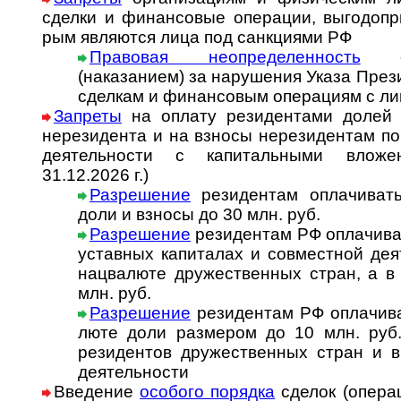
сделки и финан­совые опе­ра­ции, вы­го­до­при­
рым явля­ются лица под санк­циями РФ
Правовая неопределенность
с о
(наказанием) за нару­ше­ния Указа Пре­зи­
сдел­кам и финан­со­вым опе­ра­циям с л
Запреты
на оплату резидентами долей 
нере­зи­дента и на взносы нере­зи­ден­там по
деятель­ности с капи­таль­ными вложе
31.12.2026 г.)
Разрешение
резидентам оплачивать 
доли и взносы до 30 млн. руб.
Разрешение
резидентам РФ оплачивать
ус­тав­ных ка­пи­та­лах и со­вмест­ной де­
нац­ва­люте дру­жест­вен­ных стран, а 
млн. руб.
Разрешение
резидентам РФ оплачиват
люте доли раз­ме­ром до 10 млн. руб. 
рези­ден­тов дру­жест­вен­ных стран и в
дея­тель­ности
Введение
особого порядка
сделок (опе­ра­