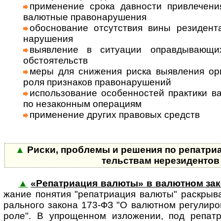
приме­нение срока дав­ности привле­чения
валют­ные право­нару­шения
обосно­вание отсут­ствия вины рези­ден
нару­шения
выяв­ление в ситу­ации оправды­ваю­щи
обсто­ятельств
меры для сниже­ния риска выяв­ления орг
роля при­зна­ков право­нару­шений
исполь­зова­ние особен­ностей прак­тики в
по неза­кон­ным опе­ра­циям
при­менение других пра­во­вых средств
▲
Риски, проблемы и решения по репат­ри­а­
тель­ствам нерези­денто
▲
«Репатриация валюты» в валютном за
жа­ние по­ня­тия "ре­пат­ри­а­ция ва­лю­ты" рас­кры­
раль­ного закона 173-ФЗ "О валют­ном ре­гу­ли­ро­
роле". В упро­щен­ном изло­же­нии, под репат