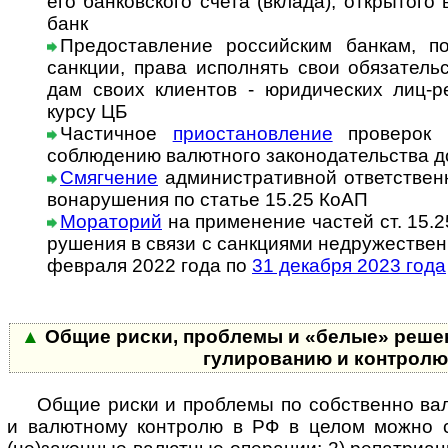
его бан­ков­с­ко­го счета (вкла­да), откры­то
банк
Предоставление российским банкам, п
санкции, права исполнять свои обя­за­тель
дам своих кли­ен­тов - юри­ди­чес­ких лиц-­
курсу ЦБ
Частичное
приостановление
проверок н
соблю­дению валют­ного зако­но­да­тель­ства до
Смягчение
административной ответственн
во­на­ру­ше­ния по статье 15.25 КоАП
Мораторий
на при­ме­не­ние частей ст. 15.
ру­ше­ния в свя­зи с сан­к­ци­я­ми не­дру­жест­в
фев­раля 2022 года по
31 дека­бря 2023 года
▲
Общие риски, проблемы и «белые» решен
гу­ли­ро­ва­нию и конт­рол
Общие риски и проблемы по собственно валю
и валют­ному конт­ролю в РФ в целом можно 