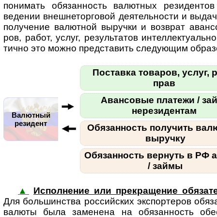
пони­мать обя­зан­ность валют­ных рези­ден­тов
веде­нии внеш­не­тор­го­вой дея­тель­но­сти и выда
полу­че­ние валют­ной выручки и возв­рат аван­
ров, работ, услуг, резуль­та­тов интел­лек­ту­аль­но
ти­чно это можно пред­ста­вить сле­ду­ющим образ
Поставка товаров, услуг, р
прав
Авансовые платежи / за
нерезидентам
Валютный
резидент
Обязанность получить вал
выручку
Обязанность вернуть в РФ 
/ займы
▲
Исполнение или прекращение обязат
Для боль­шин­ства рос­сий­ских экс­пор­те­ров обя­
валюты была заме­нена на обя­зан­ность обес­п