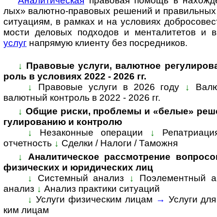
Ана­ли­ти­че­с­кая
пра­во­вая по­мощь в на­хо­ж­де
лых» ва­лют­но-­пра­во­вых ре­ше­ний и пра­ви­ль­ных 
си­ту­а­ци­ям, в рам­ках и на усло­ви­ях доб­ро­со­вес
мо­сти дело­вых под­хо­дов и мен­та­ли­те­тов и
услуг
на­пря­мую кли­енту без по­сред­ников.
↓
Пра­во­вые услуги, валютное ре­гу­ли­ро­
роль в усло­виях 2022 - 2026 гг.
↓
Правовые услуги в 2026 году
↓
Валю
валютный конт­роль в 2022 - 2026 гг.
↓
Общие риски, проблемы и «белые» реше
гу­ли­ро­ва­нию и конт­ролю
↓
Незаконные операции
↓
Репатриаци
отчетность
↓
Сделки / Налоги / Таможня
↓
Аналитическое рассмотрение вопросов, 
физи­чес­ких и юри­ди­чес­ких лиц
↓
Системный анализ
↓
Поэле­мент­ный а
ана­лиз
↓
Ана­лиз прак­тики ситуаций
↓
Услуги физическим лицам
→
Услуги дл
ким лицам