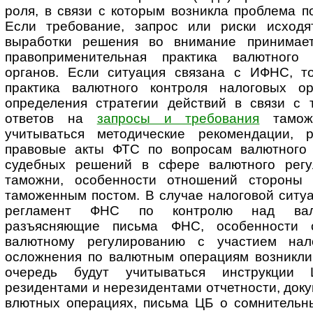
роля, в связи с которым возникла проблема 
Если требование, запрос или риски исходя
выработки решения во внимание принимае
правоприменительная практика валютного 
органов. Если ситуация связана с ИФНС, т
практика валютного конт­роля налоговых о
определения стратегии действий в связи с 
ответов на
запросы и требования
таможе
учитываться ме­то­ди­чес­кие рекомендации,
правовые акты ФТС по вопросам валютного к
судебных решений в сфере валютного ре­гу­л
таможни, особенности отношений стороны 
таможенным постом. В случае налоговой ситуа
регламент ФНС по конт­ролю над вал
разъясняющие письма ФНС, особенности с
валютному ре­гу­ли­ро­ва­нию с участием на
осложнения по валютным операциям возникли 
очередь будут учитываться инструкции
резидентами и нерезидентами отчетности, док
влютных операциях, письма ЦБ о сомнительны