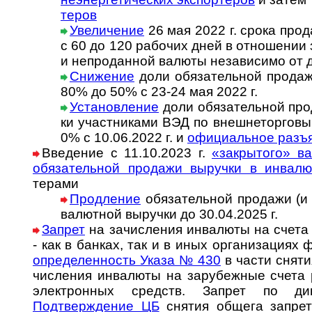
теров
Увеличение
26 мая 2022 г. срока прода
с 60 до 120 рабо­чих дней в отно­ше­нии
и непро­дан­ной валюты неза­ви­симо от 
Снижение
доли обязательной продажи
80% до 50% с 23-24 мая 2022 г.
Установление
доли обя­за­тель­ной про­
ки участ­ни­ка­ми ВЭД по внеш­не­тор­го­вы
0% с 10.06.2022 г. и
офици­аль­ное разъ
Введение с 11.10.2023 г.
«закрытого» вал
обяза­тель­ной про­дажи выру­чки в инва­л
терами
Продление
обязательной продажи (и
валютной выручки до 30.04.2025 г.
Запрет
на зачисления инвалюты на счета
- как в банках, так и в иных ор­га­ни­за­ци­ях ф
оп­ре­де­лен­ность Указа № 430
в час­ти сня­ти
чи­сле­ния ин­ва­лю­ты на за­ру­беж­ные счета
эле­к­т­рон­ных средств. Зап­рет по д
Подтверждение ЦБ
снятия общега запрета