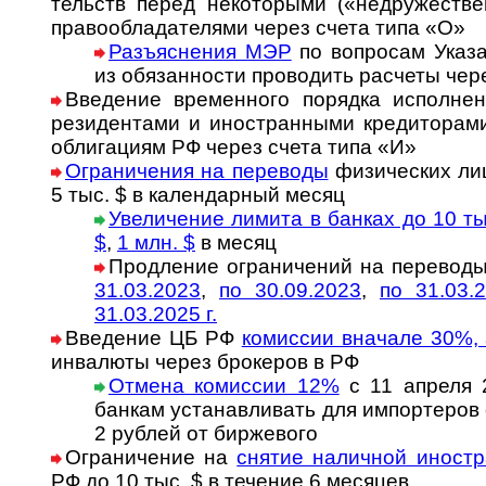
тельств пе­ред не­ко­то­ры­ми («не­дру­жес­т­в
пра­во­об­ла­да­те­ля­ми через счета типа «О»
Разъяснения МЭР
по во­п­ро­сам Ука­з
из обя­зан­нос­ти про­во­дить рас­че­ты че­
Введение временного порядка исполнения
ре­зи­ден­та­ми и ино­стран­ны­ми кре­ди­то­ра­
об­ли­га­ци­ям РФ че­рез счета типа «И»
Ограничения на переводы
фи­зи­ческих лиц
5 тыс. $ в ка­лен­дар­ный ме­сяц
Увеличение лимита в банках до 10 ты
$
,
1 млн. $
в месяц
Продление ог­ра­ни­че­ний на пе­ре­во­д
31.03.2023
,
по 30.09.2023
,
по 31.03.
31.03.2025 г.
Введение ЦБ РФ
комиссии вначале 30%,
инва­люты через бро­ке­ров в РФ
Отмена комиссии 12%
с 11 апреля 
банкам уста­нав­ли­вать для им­пор­те­ро
2 руб­лей от бир­жевого
Ограничение на
снятие наличной иност­
РФ до 10 тыс. $ в тече­ние 6 месяцев