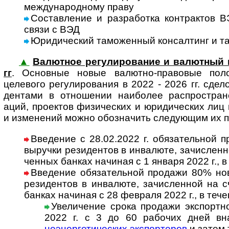
меж­ду­на­род­ному праву
Составление и разработка контрак­тов В
связи с ВЭД
Юридический таможенный консал­тинг и та
▲
Валютное ре­гу­ли­ро­ва­ние и валютный 
гг
. Основ­ные новые валют­но-пра­вовые поло
целевого регу­лиро­вания в 2022 - 2026 гг. сде­ло
ден­тами в отно­ше­нии наибо­лее распро­стра­не
аций, проек­тов физи­чес­ких и юриди­чес­ких лиц 
и изме­не­ний можно обоз­на­чить сле­ду­ющим их 
Введение с 28.02.2022 г. обязательной п
выру­чки рези­ден­тов в инва­люте, за­чис­лен­
чен­ных бан­ках начи­ная с 1 января 2022 г., 
Введение обязательной продажи 80% ново
рези­ден­тов в инва­люте, за­чис­лен­ной на с
бан­ках начи­ная с 28 фев­раля 2022 г., в теч
Увеличение срока продажи экспортн
2022 г. с 3 до 60 рабо­чих дней вн
неэнер­ге­ти­чес­ких экспор­те­ров
и затем 