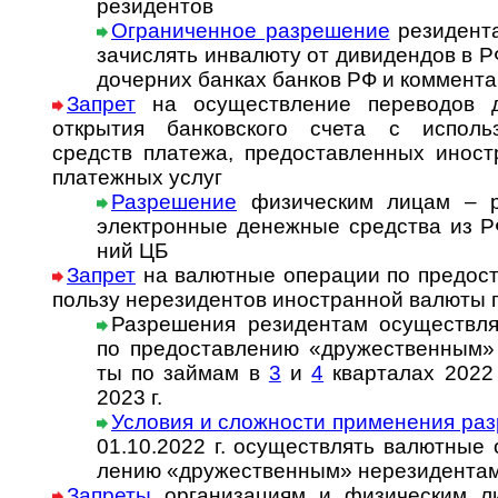
рези­дентов
Ограниченное раз­ре­ше­ние
ре­зи­ден­т
за­чис­лять ин­ва­лю­ту от ди­ви­ден­дов в 
дочер­них бан­ках бан­ков РФ и ком­мен­та
Запрет
на осуществление переводов д
открытия бан­ков­ского счета с ис­поль­зо
средств пла­тежа, предо­став­лен­ных ино­ст
плате­жных услуг
Разрешение
физическим лицам – ре
элект­рон­ные денеж­ные сред­ства из РФ
ний ЦБ
Запрет
на валютные операции по предо­став
пользу не­ре­зи­ден­тов ино­стран­ной ва­люты
Разрешения ре­зи­ден­там осу­щест­в­ля
по пред­остав­ле­нию «дру­жест­вен­ным» н
ты по займам в
3
и
4
кварталах 2022 
2023 г.
Условия и сложности при­ме­не­ния раз­
01.10.2022 г. осу­щест­в­лять ва­лют­ные 
ле­нию «дру­жест­вен­ным» не­ре­зи­ден­та
Запреты
организациям и физическим л