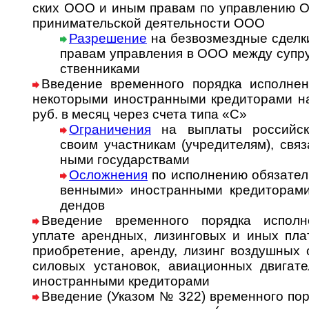
ских ООО и иным пра­вам по управ­ле­нию 
при­ни­ма­тель­ской де­я­тель­ности ООО
Разрешение
на безвозмездные сделки
правам управ­ления в ООО между суп­ру
ст­вен­никами
Введение временного порядка исполнен
не­ко­то­ры­ми ино­стран­ны­ми кре­ди­то­ра­
руб. в месяц через счета типа «С»
Ограничения
на выплаты российск
своим участ­никам (учре­ди­телям), свя­
ными госу­дарствами
Осложнения
по исполнению обязатель
венными» ино­стран­ными кре­ди­то­ра­ми
дендов
Введение временного порядка исполн
уплате арендных, лизинговых и иных пла­т
при­обре­те­ние, аренду, лизинг воз­душ­ных с
силовых ус­та­но­вок, ави­а­ци­он­ных дви­га­
ино­стран­ными кре­ди­торами
Введение (Указом № 322) временного пор