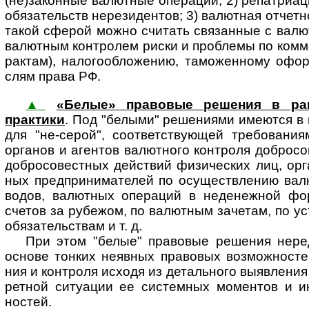
(не)за­кон­ные валют­ные опера­ции; 2) репатри­а
обяза­тельств нерези­дентов; 3) валют­ная отчет­н
такой сферой можно счи­тать связан­ные с валют
валют­ным конт­ролем риски и проб­лемы по комме
рак­там), налого­обло­жению, тамо­жен­ному офо
слям права РФ.
▲
«Белые» правовые решения в рамк
практики
. Под "белыми" решениями име­ют­ся в
для "не-серой", соответ­ствующей требо­вания
органов и агентов валютного конт­роля добросо
добросо­вестных дейст­вий физиче­ских лиц, орган
ных пред­прини­ма­телей по осущест­вле­нию валю
водов, валют­ных опера­ций в недене­жной фо
счетов за рубе­жом, по валют­ным заче­там, по ус
обяза­тель­ствам и т. д.
При этом "белые" правовые решения неред
основе тон­ких неяв­ных пра­во­вых воз­мож­нос­тей
ния и конт­роля исходя из деталь­ного выяв­ле­ния и
рет­ной ситу­ации ее систем­ных момен­тов и ин
ностей.