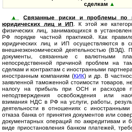
сделкам
▲
▲
Связанные риски и проблемы по 
юридических лиц и ИП
. К этой же катего
физических лиц, занимающихся в установлен
РФ порядке частной практикой. Как правил
юридических лиц и ИП осуществляются в св
внешнеэкономической деятельностью (ВЭД). 
документы, связанные с валютными пла
непосредственной причиной проблем на там
сделкам и контрактам с иностранными партнера
иностранным компаниям (
КИК
) и др. В частно
заявленной таможенной стоимости товаров, н
налогу на прибыль при ОСН и расходов 
неподтверждения освобождения или наоб
взимания НДС в РФ на услуги, работы, резул
деятельности в отношениях с иностранными 
отказа банка от принятия документов или сове
документарных операций по аккредитивам и б
виде приостановления банком платежей, треб