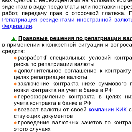
вых сделок с нере­зи­ден­тами на усло­виях ком­м
зиден­там в виде предо­платы или поста­вки нере­з
работ, пере­дачу прав с отсроч­кой пла­тежа. 
Репат­риа­ция рези­ден­тами ино­ст­ран­ной валю
Феде­рации
.
▲
Правовые решения по репатриации ва
в при­мене­нии к кон­к­рет­ной ситу­ации и воп­ро­
средств:
раз­ра­бо­ткf спе­ци­а­ль­ных ус­ло­вий кон­т
риска по репат­риа­ции валюты
допол­ни­тель­ное сог­лаше­ние к конт­ракт
целях репат­риа­ции валюты
заклю­чение конт­ракта ниже сум­мо­вого 
новки конт­ракта на учет в банке в РФ
пере­оформ­ле­ние конт­ракта в целях н
учета конт­ракта в банке в РФ
возв­рат валюты от своей
ком­па­нии КИК
с
ству­ющих доку­мен­тов
прове­дение валют­ных заче­тов по конт­ра
этого слу­чаях