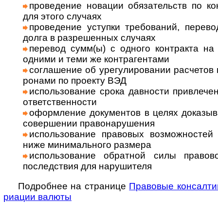
прове­дение новации обязательств по кон
для этого слу­чаях
прове­дение уступки требований, перево
долга в раз­ре­шен­ных слу­чаях
перевод сумм(ы) с одного контракта на 
одними и теми же контр­агентами
соглашение об урегулировании рас­че­тов 
ро­нами по про­екту ВЭД
использование срока дав­но­сти при­вле­че­ни
ответ­ст­вен­но­сти
оформ­ле­ние доку­мен­тов в целях дока­зыв
совер­ше­нии право­нару­ше­ния
исполь­зо­ва­ние пра­во­вых воз­мож­нос­т
ниже мини­маль­ного раз­мера
исполь­зова­ние обрат­ной силы пра­во­в
послед­ствия для нару­ши­теля
Подробнее на странице
Право­вые консал­ти
риа­ции валюты