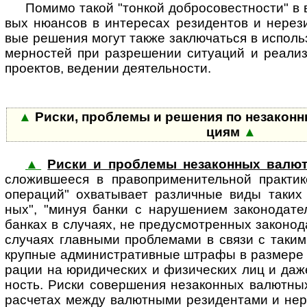
Помимо такой "тонкой добро­со­вест­ности" в в
вых нюан­сов в инте­ресах рези­дентов и нере­з
вые реше­ния могут также заклю­чаться в исполь
мер­ностей при раз­ре­шении ситу­аций и реали­
прое­ктов, веде­нии деятель­ности.
▲
Риски, проблемы и решения по неза­кон­н
циям
▲
▲
Риски и проблемы незаконных валю
сложив­шееся в пра­во­при­ме­ни­тель­ной прак­тик
опе­ра­ций" охва­ты­вает раз­лич­ные виды таких 
ных", "минуя банки с нару­ше­нием зако­но­да­те
бан­ках в слу­чаях, не пре­ду­смот­рен­ных зако­но­д
случаях глав­ными проб­ле­мами в связи с таким
круп­ные адми­ни­стра­тив­ные штрафы в раз­мер
ра­ции на юриди­ческих и физи­ческих лиц и даже 
ность. Риски совер­ше­ния неза­кон­ных валют­ны
рас­че­тах между валют­ными рези­ден­тами и нере