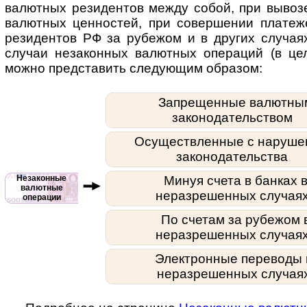
валют­ных рези­дентов между собой, при вывоз
валют­ных цен­нос­тей, при совер­шении пла­те­
рези­ден­тов РФ за рубе­жом и в дру­гих слу­ча
слу­чаи неза­кон­ных валют­ных опера­ций (в ц
можно пред­ста­вить следу­ющим образом:
Запрещенные валютны
законодательством
Осуществленные с наруше
законодательства
Незаконные
Минуя счета в банках 
валютные
неразрешенных случая
операции
По счетам за рубежом 
неразрешенных случая
Электронные переводы 
неразрешенных случая