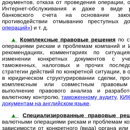
документов, отказа от проведения операции, 
Интернет-обслуживания и даже в виде р
банковского счета на основании зак
противодействии отмыванию преступных до
операций»
) и т. д.
▲
Комплексные правовые решения
по с
операциями рискам и проблемам ком­па­ний и 
рекомендациях, комментариях по ситуаци
изменении конкретных документов с уче
таможенных, налоговых и прочих последс
стратегии действий по конкретной ситуации, в 
в юридическом структурировании сделки, про
комплексным или совместным правовым
выполнение правового анализа и разработ
валютному конт­ролю,
таможенному аудиту
,
КИ
документам на английском языке
.
▲
Специализированные правовые ре
валютными операциями рискам и про­б­ле­мам ком
зависимости от конкретного (вида) органа или