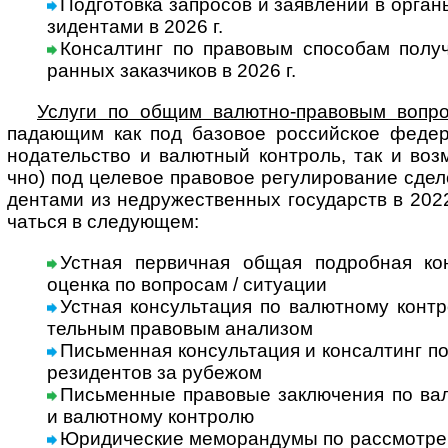
Подготовка запросов и заявлений в органы
зи­ден­тами в 2026 г.
Консалтинг по правовым способам получ
ран­ных заказ­чи­ков в 2026 г.
Услуги по общим валютно-правовым вопр
пада­ю­щим как под базовое рос­сий­ское феде­р
нода­тель­ство и валют­ный конт­роль, так и воз­мо
чно) под целе­вое пра­во­вое регу­ли­ро­ва­ние сде­л
ден­тами из недру­жест­вен­ных госу­дарств в 2022
чаться в сле­дующем:
Устная первичная общая подробная консу
оценка по воп­ро­сам / ситу­ации
Устная консультация по валютному конт­
тель­ным пра­во­вым ана­лизом
Письменная консультация и консалтинг по 
рези­ден­тов за рубежом
Письменные правовые заключения по валю
и валют­ному конт­ролю
Юридические меморандумы по рассмотрению