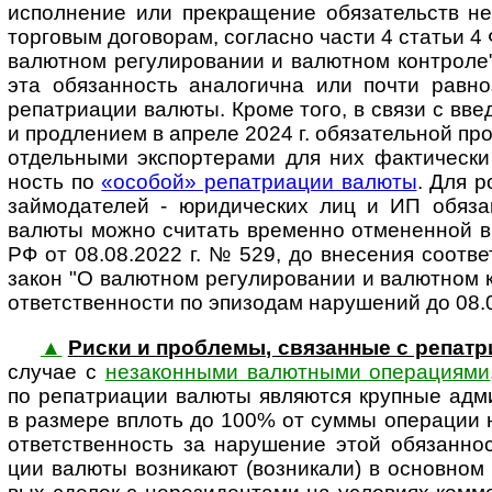
испол­не­ние или прекра­ще­ние обя­за­тельств не
тор­го­вым дого­во­рам, согла­сно части 4 ста­тьи 
валют­ном регу­ли­ро­ва­нии и валют­ном кон­т­роле
эта обя­зан­ность анало­гична или почти равно­з
репа­триа­ции валюты. Кроме того, в связи с вве­д
и про­дле­нием в апреле 2024 г. обя­за­тель­ной пр
отдель­ными экс­пор­те­рами для них фак­ти­че­ски
ность по
«осо­бой» репат­ри­а­ции валюты
. Для р
займо­да­телей - юриди­чес­ких лиц и ИП обя­за
валюты можно счи­тать вре­менно отме­нен­ной в
РФ от 08.08.2022 г. № 529, до вне­се­ния соот­ве
закон "О валют­ном регу­ли­ро­ва­нии и валют­ном 
ответ­ст­вен­ности по эпи­зо­дам нару­ше­ний до 08.
▲
Риски и проб­лемы, свя­зан­ные с репа
случае с
неза­кон­ными валют­ными опе­ра­ци­ями
по репат­риа­ции валюты являю­тся круп­ные адм
в раз­мере вплоть до 100% от суммы опе­ра­ции 
ответ­ствен­ность за нару­ше­ние этой обя­зан­но
ции валюты возни­кают (воз­ни­кали) в основ­ном 