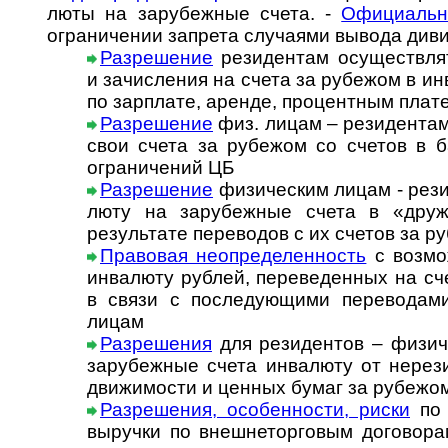
люты на за­ру­беж­ные счета. -
Офи­ци­аль­
огра­ни­че­нии зап­рета слу­ча­ями вы­вода див
Разрешение
резидентам осуществлят
и зачи­сле­ния на счета за рубе­жом в ин
по зар­плате, аре­нде, про­цент­ным пла­
Разрешение
физ. лицам – резидентам
свои счета за рубежом со счетов в ба
огра­ни­че­ний ЦБ
Разрешение
физическим лицам - резид
люту на за­ру­беж­ные счета в «дру­же
резуль­тате пере­во­дов с их сче­тов за 
Правовая неопределенность
с возмож
инва­люту руб­лей, пере­ве­ден­ных на с
в связи с после­дую­щими пере­во­да
лицам
Раз­ре­ше­ни­я
для ре­зи­ден­тов – физи­ч
за­ру­беж­ные сче­та ин­ва­лю­ту от не­ре­
дви­жи­мос­ти и цен­ных бу­маг за ру­бе­жо
Разрешения, особенности, риски
по 
вы­руч­ки по внеш­не­тор­го­вым до­го­во­