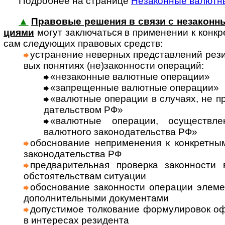
Подробнее на странице
Незаконные валютн
▲
Правовые решения в связи с незаконны
циями
могут заклю­ча­ться в при­мене­нии к кон­к­р
сам сле­дую­щих пра­во­вых средств:
уст­ра­не­ние невер­ных пред­став­ле­ний рез
вых поня­тиях (не)за­кон­но­сти опе­ра­ций:
«неза­кон­ные валют­ные опе­ра­ции»
«запре­щен­ные валют­ные опе­ра­ции»
«валют­ные опе­ра­ции в слу­чаях, не пр
да­тель­ст­вом РФ»
«валют­ные опе­ра­ции, осу­щест­вл
валют­ного зако­но­да­тель­ства РФ»
обосно­ва­ние непри­мене­ния к кон­крет­н
законо­да­тель­ства РФ
пред­ва­ритель­ная про­верка закон­ности
обсто­я­тель­ст­вам ситу­ации
обосно­вание закон­ности опера­ции элеме
допол­нитель­ными доку­мен­тами
допус­тимое толко­вание формули­ровок оф
в инте­ресах рези­дента