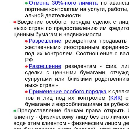
Отмена 30%-ного лимита
по аван­сам
порт­ным кон­т­рак­там на ус­лу­ги, ра­бо­ты, 
аль­ной де­я­тель­ности
Введение особого порядка сделок с лица
ных» стран по пре­до­став­ле­нию им кре­ди­
цен­ным бума­гам и недви­жи­мости
Разрешение
резиден­там про­да­вать 
жест­вен­ным» ино­стран­ным юри­ди­чес
под их конт­ро­лем. Со­от­но­ше­ние с ва­л
РФ
Разрешение
резидентам - физ. лиц
сделки с цен­ными бума­гами, отчуж­да
супру­гами или близ­кими род­ст­вен­ни­
ных» стран -
Применение особого порядка
к сдел­к
тов и лиц под их конт­ролем (
КИК
) с
бума­гами и евро­обли­га­ци­ями за рубеж
Предоставление банкам права открыть б
клиенту - физи­чес­кому лицу без его лич­но­г
воде этим клиен­том - физи­чес­ким лицом д