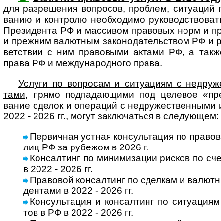
для разре­шения воп­ро­сов, про­б­лем, ситу­а­ций 
ва­нию и конт­ролю необ­хо­димо руко­вод­ст­во­ва
Пре­зи­дента РФ и мас­си­вом пра­во­вых норм и пра
и преж­ним валют­ным за­ко­но­да­тель­ст­вом РФ и 
вет­ст­вии с ним пра­во­выми актами РФ, а такж
права РФ и меж­ду­на­род­ного права.
Услуги по вопросам и ситуациям с недру­жес
тами
, прямо под­пада­ю­щими под целе­вое «пре­з
вание сде­лок и опе­ра­ций с недру­жест­вен­ными
2022 - 2026 гг., могут заклю­ча­ться в сле­дующем:
Первичная устная консультация по правов
лиц РФ за рубе­жом в 2026 г.
Консалтинг по минимизации рисков по сч
в 2022 - 2026 гг.
Правовой консалтинг по сделкам и валютны
ден­тами в 2022 - 2026 гг.
Консультация и консалтинг по ситуациям и
тов в РФ в 2022 - 2026 гг.