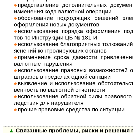
представление дополнительных документ
изме­не­ния кода валют­ной опе­рации
обоснование подходящих решений эле­м
оформ­ле­ния новых доку­мен­тов
использование порядка оформления под­т
тов по Инст­рук­ции ЦБ № 181-И
использование благоприятных толко­ва­ний
яс­не­ний конт­роли­рую­щих орга­нов
применение срока давности привлечения 
валют­ные нару­шения
использование правовых возможностей об
штра­фов в пре­де­лах одной санкции
выявление и использование обстоятельств,
вен­ность по валют­ной отчет­но­сти
использование обратной силы право­вого а
лед­ст­вия для нару­шителя
прочие правовые средства по ситу­ации
▲
Связанные проблемы, риски и решения п