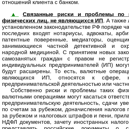
отношений клиента с банком.
▲
Связанные риски и проблемы по 
физических лиц, не являющихся ИП
. А также
установленном законодательстве РФ порядке ча
последних входят нотариусы, адвокаты, арб
патентные поверенные, медиаторы, оценщик
занимающиеся частной детективной и охр
народной медициной. С принятием новых зако
самозанятых граждан с правом не регистр
индивидуальных предпринимателей (ИП) могут
будут расширены. То есть, валютные операц
являющихся ИП, относятся к сфере, 
предпринимательской деятельностью или частно
Собственно риски и проблемы таких физ
валютными операциями могут касаться ответст
предпринимательскую деятельность, сдачи ув
по счетам за рубежом, доначисления налогов 
за рубежом и налоговых штрафов и пени, прила
НДФЛ документов, зачету иностранных налого
представлять российские документы о с