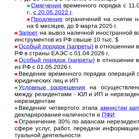
Смягчения
временного порядка с 11.04
г.,
с 20.05.2022 г
.
Продление
ограничений на снятие на­
на 6 ме­ся­цев, до 9 марта 2025 г.
Запрет
на вывоз наличной ино­ст­ран­ной в
инст­ру­ментов из РФ свыше 10 тыс. $
Особый порядок (запреты)
в отношеннии в
РФ в страны ЕАЭС с 01.04.2026 г.
Особый порядок (запреты)
в отношении в
из РФ с 01.05.2026 г.
Введение временного порядка опера­ций 
юриди­чес­ких лиц и ИП
Условные разрешения
на осущест­влени
между рези­ден­тами - ЮЛ и ИП и нере­зи­де
нере­зидентам
Введение четвертого этапа
амнистии кап
декла­риро­вания налич­ности и
ПФИ
Ограничение 30% по авансам нерези­дент
сфере услуг, работ, пере­дачи ин­фор­ма­ции
ту­аль­ной деяте­льности