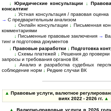
↓
Юридические консультации
↓
Правова
консалтинг
↓
Устная консультация / правовая оценка
→
С пред­ва­ри­тель­ным анализом
↓
Онлайн консультации
↓
Письменная кон
комментариями
↓
Пись­мен­ные право­вые заклю­чения
→
Ва
тинг и подго­товка доку­ментов
↓
Правовые разработки
↓
Подготовка конт
↓
Схемы платежей
↓
Решения до проверки
запросы и требования органов ВК
↓
Анализ и разработка судебных персп
соблюдение норм
↓
Редкие случаи ВК
▲
Пра­во­вые услуги, валютное ре­гу­ли­ро­ва­
виях 2022 - 2026 гг.
▲
▲
Валютно-правовые услуги в 2026 год