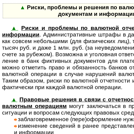
▲
Риски, проблемы и решения по валю
документам и информац
▲
Риски и проблемы по валютной отче
информации
. Админи­стра­тив­ные штра­фы в д
как сов­сем неболь­шими (для физи­чес­ких лиц), 
тысяч руб. и даже 1 млн. руб. (за неуве­дом­ле
счете за рубе­жом). Воз­можна и уго­лов­ная ответ­
ление в банк фикт­ив­ных доку­мен­тов для пла­т
можно отме­тить право и обя­зан­ность бан­ков отк
валют­ной опе­ра­ции в слу­чае нару­шений валют­
Таким обра­зом, риски по валют­ной отчет­ности и
факти­чески при каж­дой валют­ной опе­рации.
▲
Правовые решения в связи с отчетнос
валют­ным опе­ра­циям
могут за­клю­ча­ться в пр
ситу­ации и воп­ро­сам сле­дую­щих пра­во­вых сред
заблаговременное (пере)оформ­ление нуж­н
изменение сведений в ранее пред­став­лен
и инфор­мации