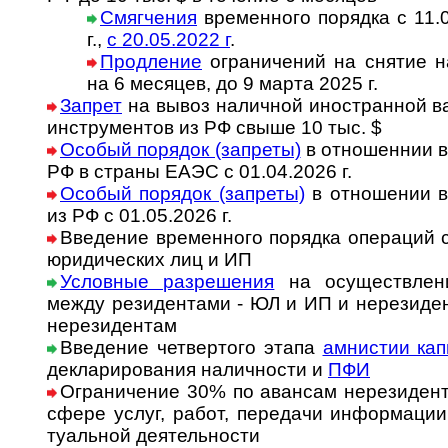
Смягчения
временного порядка с 11.04
г.,
с 20.05.2022 г
.
Продление
ограничений на снятие на­
на 6 ме­ся­цев, до 9 марта 2025 г.
Запрет
на вывоз наличной ино­ст­ран­ной в
инст­ру­ментов из РФ свыше 10 тыс. $
Особый порядок (запреты)
в отношеннии в
РФ в страны ЕАЭС с 01.04.2026 г.
Особый порядок (запреты)
в отношении в
из РФ с 01.05.2026 г.
Введение временного порядка опера­ций 
юриди­чес­ких лиц и ИП
Условные разрешения
на осущест­влени
между рези­ден­тами - ЮЛ и ИП и нере­зи­де
нере­зидентам
Введение четвертого этапа
амнистии кап
декла­риро­вания налич­ности и
ПФИ
Ограничение 30% по авансам нерези­дент
сфере услуг, работ, пере­дачи ин­фор­ма­ции
ту­аль­ной деяте­льности