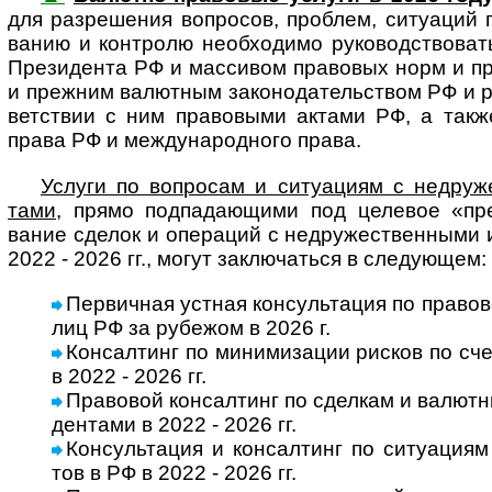
для разре­шения воп­ро­сов, про­б­лем, ситу­а­ций 
ва­нию и конт­ролю необ­хо­димо руко­вод­ст­во­ва
Пре­зи­дента РФ и мас­си­вом пра­во­вых норм и пра
и преж­ним валют­ным за­ко­но­да­тель­ст­вом РФ и 
вет­ст­вии с ним пра­во­выми актами РФ, а такж
права РФ и меж­ду­на­род­ного права.
Услуги по вопросам и ситуациям с недру­жес
тами
, прямо под­пада­ю­щими под целе­вое «пре­з
вание сде­лок и опе­ра­ций с недру­жест­вен­ными
2022 - 2026 гг., могут заклю­ча­ться в сле­дующем:
Первичная устная консультация по правов
лиц РФ за рубе­жом в 2026 г.
Консалтинг по минимизации рисков по сч
в 2022 - 2026 гг.
Правовой консалтинг по сделкам и валютны
ден­тами в 2022 - 2026 гг.
Консультация и консалтинг по ситуациям и
тов в РФ в 2022 - 2026 гг.