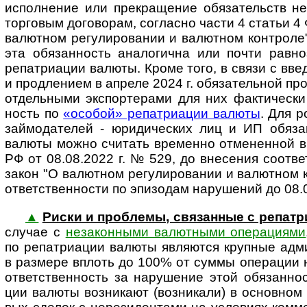
испол­не­ние или прекра­ще­ние обя­за­тельств не
тор­го­вым дого­во­рам, согла­сно части 4 ста­тьи 
валют­ном регу­ли­ро­ва­нии и валют­ном кон­т­роле
эта обя­зан­ность анало­гична или почти равно­з
репа­триа­ции валюты. Кроме того, в связи с вве­д
и про­дле­нием в апреле 2024 г. обя­за­тель­ной пр
отдель­ными экс­пор­те­рами для них фак­ти­че­ски
ность по
«осо­бой» репат­ри­а­ции валюты
. Для р
займо­да­телей - юриди­чес­ких лиц и ИП обя­за
валюты можно счи­тать вре­менно отме­нен­ной в
РФ от 08.08.2022 г. № 529, до вне­се­ния соот­ве
закон "О валют­ном регу­ли­ро­ва­нии и валют­ном 
ответ­ст­вен­ности по эпи­зо­дам нару­ше­ний до 08.
▲
Риски и проб­лемы, свя­зан­ные с репа
случае с
неза­кон­ными валют­ными опе­ра­ци­ями
по репат­риа­ции валюты являю­тся круп­ные адм
в раз­мере вплоть до 100% от суммы опе­ра­ции 
ответ­ствен­ность за нару­ше­ние этой обя­зан­но
ции валюты возни­кают (воз­ни­кали) в основ­ном 