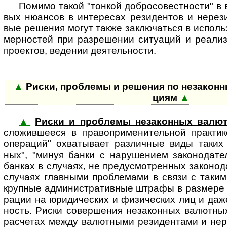
Помимо такой "тонкой добро­со­вест­ности" в в
вых нюан­сов в инте­ресах рези­дентов и нере­з
вые реше­ния могут также заклю­чаться в исполь
мер­ностей при раз­ре­шении ситу­аций и реали­
прое­ктов, веде­нии деятель­ности.
▲
Риски, проблемы и решения по неза­кон­н
циям
▲
▲
Риски и проблемы незаконных валю
сложив­шееся в пра­во­при­ме­ни­тель­ной прак­тик
опе­ра­ций" охва­ты­вает раз­лич­ные виды таких 
ных", "минуя банки с нару­ше­нием зако­но­да­те
бан­ках в слу­чаях, не пре­ду­смот­рен­ных зако­но­д
случаях глав­ными проб­ле­мами в связи с таким
круп­ные адми­ни­стра­тив­ные штрафы в раз­мер
ра­ции на юриди­ческих и физи­ческих лиц и даже 
ность. Риски совер­ше­ния неза­кон­ных валют­ны
рас­че­тах между валют­ными рези­ден­тами и нере