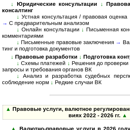
↓
Юридические консультации
↓
Правова
консалтинг
↓
Устная консультация / правовая оценка
→
С пред­ва­ри­тель­ным анализом
↓
Онлайн консультации
↓
Письменная кон
комментариями
↓
Пись­мен­ные право­вые заклю­чения
→
Ва
тинг и подго­товка доку­ментов
↓
Правовые разработки
↓
Подготовка конт
↓
Схемы платежей
↓
Решения до проверки
запросы и требования органов ВК
↓
Анализ и разработка судебных персп
соблюдение норм
↓
Редкие случаи ВК
▲
Пра­во­вые услуги, валютное ре­гу­ли­ро­ва­
виях 2022 - 2026 гг.
▲
▲
Валютно-правовые услуги в 2026 год