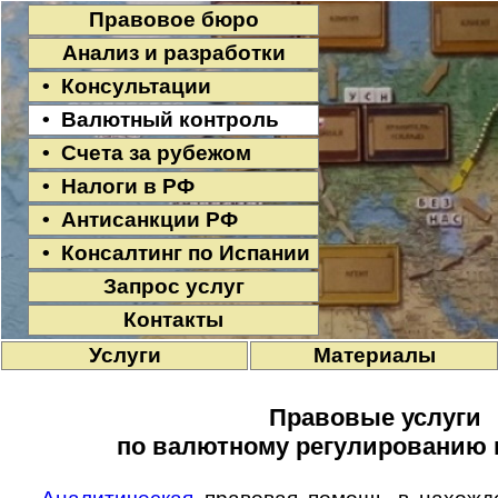
Правовое бюро
Анализ и разработки
• Консультации
• Валютный контроль
• Счета за рубежом
• Налоги в РФ
• Антисанкции РФ
• Консалтинг по Испании
Запрос услуг
Контакты
Услуги
Материалы
Правовые услуги
по валютному регулированию 