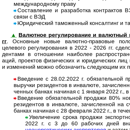
меж­ду­на­род­ному праву
Составление и разработка контрак­тов В
связи с ВЭД
Юридический таможенный консал­тинг и та
▲
Валютное ре­гу­ли­ро­ва­ние и валютный 
гг
. Основ­ные новые валют­но-пра­вовые поло
целевого регу­лиро­вания в 2022 - 2026 гг. сде­ло
ден­тами в отно­ше­нии наибо­лее распро­стра­не
аций, проек­тов физи­чес­ких и юриди­чес­ких лиц 
и изме­не­ний можно обоз­на­чить сле­ду­ющим их 
Введение с 28.02.2022 г. обязательной п
выру­чки рези­ден­тов в инва­люте, за­чис­лен­
чен­ных бан­ках начи­ная с 1 января 2022 г., 
Введение обязательной продажи 80% ново
рези­ден­тов в инва­люте, за­чис­лен­ной на с
бан­ках начи­ная с 28 фев­раля 2022 г., в теч
Увеличение срока продажи экспортн
2022 г. с 3 до 60 рабо­чих дней вн
неэнер­ге­ти­чес­ких экспор­те­ров
и затем 