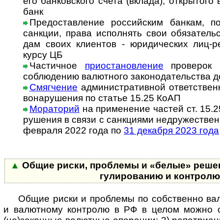
его бан­ков­с­ко­го счета (вкла­да), откры­то
банк
Предоставление российским банкам, п
санкции, права исполнять свои обя­за­тель
дам своих кли­ен­тов - юри­ди­чес­ких лиц-­
курсу ЦБ
Частичное
приостановление
проверок н
соблю­дению валют­ного зако­но­да­тель­ства до
Смягчение
административной ответственн
во­на­ру­ше­ния по статье 15.25 КоАП
Мораторий
на при­ме­не­ние частей ст. 15.
ру­ше­ния в свя­зи с сан­к­ци­я­ми не­дру­жест­в
фев­раля 2022 года по
31 дека­бря 2023 года
▲
Общие риски, проблемы и «белые» решен
гу­ли­ро­ва­нию и конт­рол
Общие риски и проблемы по собственно валю
и валют­ному конт­ролю в РФ в целом можно 