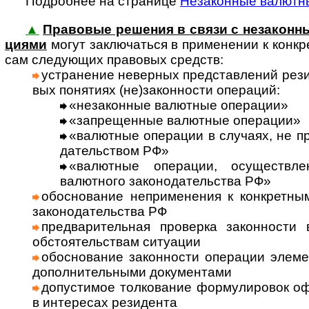
Подробнее на странице
Незаконные валютн
▲
Правовые решения в связи с незаконны
циями
могут заклю­ча­ться в при­мене­нии к кон­к­р
сам сле­дую­щих пра­во­вых средств:
уст­ра­не­ние невер­ных пред­став­ле­ний рез
вых поня­тиях (не)за­кон­но­сти опе­ра­ций:
«неза­кон­ные валют­ные опе­ра­ции»
«запре­щен­ные валют­ные опе­ра­ции»
«валют­ные опе­ра­ции в слу­чаях, не пр
да­тель­ст­вом РФ»
«валют­ные опе­ра­ции, осу­щест­вл
валют­ного зако­но­да­тель­ства РФ»
обосно­ва­ние непри­мене­ния к кон­крет­н
законо­да­тель­ства РФ
пред­ва­ритель­ная про­верка закон­ности
обсто­я­тель­ст­вам ситу­ации
обосно­вание закон­ности опера­ции элеме
допол­нитель­ными доку­мен­тами
допус­тимое толко­вание формули­ровок оф
в инте­ресах рези­дента