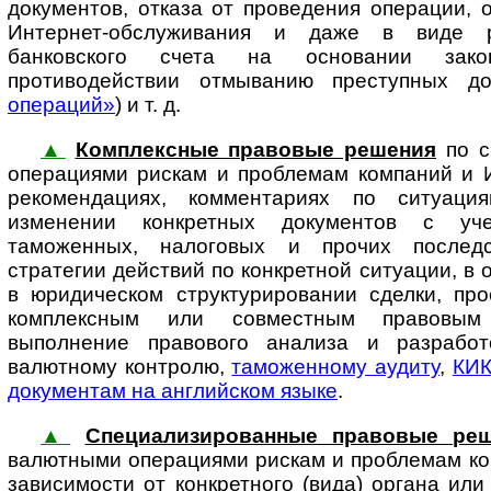
документов, отказа от проведения операции, 
Интернет-обслуживания и даже в виде р
банковского счета на основании зак
противодействии отмыванию преступных до
операций»
) и т. д.
▲
Комплексные правовые решения
по с
операциями рискам и проблемам ком­па­ний и 
рекомендациях, комментариях по ситуаци
изменении конкретных документов с уче
таможенных, налоговых и прочих последс
стратегии действий по конкретной ситуации, в 
в юридическом структурировании сделки, про
комплексным или совместным правовым
выполнение правового анализа и разработ
валютному конт­ролю,
таможенному аудиту
,
КИ
документам на английском языке
.
▲
Специализированные правовые ре
валютными операциями рискам и про­б­ле­мам ком
зависимости от конкретного (вида) органа или