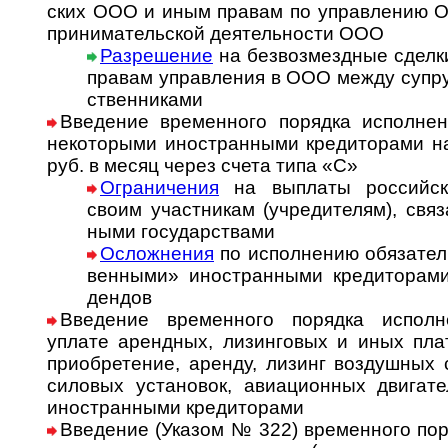
ских ООО и иным пра­вам по управ­ле­нию 
при­ни­ма­тель­ской де­я­тель­ности ООО
Разрешение
на безвозмездные сделки
правам управ­ления в ООО между суп­ру
ст­вен­никами
Введение временного порядка исполнен
не­ко­то­ры­ми ино­стран­ны­ми кре­ди­то­ра­
руб. в месяц через счета типа «С»
Ограничения
на выплаты российск
своим участ­никам (учре­ди­телям), свя­
ными госу­дарствами
Осложнения
по исполнению обязатель
венными» ино­стран­ными кре­ди­то­ра­ми
дендов
Введение временного порядка исполн
уплате арендных, лизинговых и иных пла­т
при­обре­те­ние, аренду, лизинг воз­душ­ных с
силовых ус­та­но­вок, ави­а­ци­он­ных дви­га­
ино­стран­ными кре­ди­торами
Введение (Указом № 322) временного пор