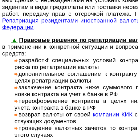
вых сделок с нере­зи­ден­тами на усло­виях ком­м
зиден­там в виде предо­платы или поста­вки нере­з
работ, пере­дачу прав с отсроч­кой пла­тежа. 
Репат­риа­ция рези­ден­тами ино­ст­ран­ной валю
Феде­рации
.
▲
Правовые решения по репатриации ва
в при­мене­нии к кон­к­рет­ной ситу­ации и воп­ро­
средств:
раз­ра­бо­ткf спе­ци­а­ль­ных ус­ло­вий кон­т
риска по репат­риа­ции валюты
допол­ни­тель­ное сог­лаше­ние к конт­ракт
целях репат­риа­ции валюты
заклю­чение конт­ракта ниже сум­мо­вого 
новки конт­ракта на учет в банке в РФ
пере­оформ­ле­ние конт­ракта в целях н
учета конт­ракта в банке в РФ
возв­рат валюты от своей
ком­па­нии КИК
с
ству­ющих доку­мен­тов
прове­дение валют­ных заче­тов по конт­ра
этого слу­чаях