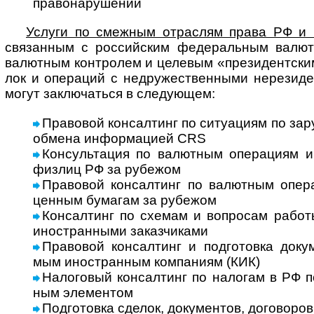
право­на­ру­шении
Услуги по смеж­ным отрас­лям права РФ и ме
свя­зан­ным с рос­сий­ским феде­раль­ным валют­
валют­ным конт­ро­лем и целе­вым «пре­зи­дент­ским
лок и опе­ра­ций с недру­жест­вен­ными нере­зи­де
могут заклю­ча­ться в сле­дующем:
Правовой консалтинг по ситуациям по зару
обмена инфор­ма­цией CRS
Консультация по валютным операциям и н
физ­лиц РФ за рубежом
Правовой консалтинг по валютным опер
цен­ным бума­гам за рубежом
Консалтинг по схемам и вопросам работы
ино­ст­ран­ными заказ­чи­ками
Правовой консалтинг и подготовка доку­мен
мым ино­ст­ран­ным ком­па­ниям (КИК)
Налоговый консалтинг по налогам в РФ по
ным эле­мен­том
Подготовка сделок, документов, дого­во­ров