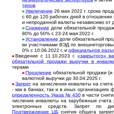
теров
Увеличение
26 мая 2022 г. срока прода
с 60 до 120 рабо­чих дней в отно­ше­нии
и непро­дан­ной валюты неза­ви­симо от 
Снижение
доли обязательной продажи
80% до 50% с 23-24 мая 2022 г.
Установление
доли обя­за­тель­ной про­
ки участ­ни­ка­ми ВЭД по внеш­не­тор­го­вы
0% с 10.06.2022 г. и
офици­аль­ное разъ
Введение с 11.10.2023 г.
«закрытого» вал
обяза­тель­ной про­дажи выру­чки в инва­л
терами
Продление
обязательной продажи (и
валютной выручки до 30.04.2025 г.
Запрет
на зачисления инвалюты на счета
- как в банках, так и в иных ор­га­ни­за­ци­ях ф
оп­ре­де­лен­ность Указа № 430
в час­ти сня­ти
чи­сле­ния ин­ва­лю­ты на за­ру­беж­ные счета
эле­к­т­рон­ных средств. Зап­рет по д
Подтверждение ЦБ
снятия общега запрета