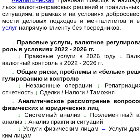
Ана­ли­ти­че­с­кая
пра­во­вая по­мощь в на­хо­ж­де
лых» ва­лют­но-­пра­во­вых ре­ше­ний и пра­ви­ль­ных 
си­ту­а­ци­ям, в рам­ках и на усло­ви­ях доб­ро­со­вес
мо­сти дело­вых под­хо­дов и мен­та­ли­те­тов и
услуг
на­пря­мую кли­енту без по­сред­ников.
↓
Пра­во­вые услуги, валютное ре­гу­ли­ро­
роль в усло­виях 2022 - 2026 гг.
↓
Правовые услуги в 2026 году
↓
Валю
валютный конт­роль в 2022 - 2026 гг.
↓
Общие риски, проблемы и «белые» реше
гу­ли­ро­ва­нию и конт­ролю
↓
Незаконные операции
↓
Репатриаци
отчетность
↓
Сделки / Налоги / Таможня
↓
Аналитическое рассмотрение вопросов, 
физи­чес­ких и юри­ди­чес­ких лиц
↓
Системный анализ
↓
Поэле­мент­ный а
ана­лиз
↓
Ана­лиз прак­тики ситуаций
↓
Услуги физическим лицам
→
Услуги дл
ким лицам