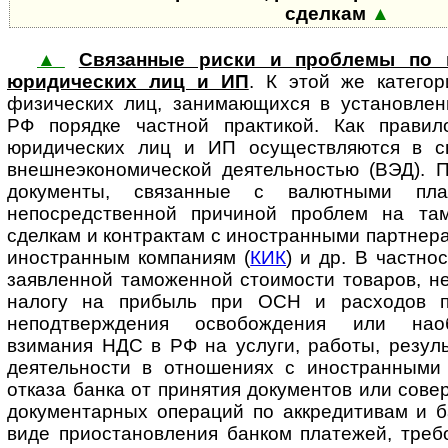
сделкам
▲
▲
Связанные риски и проблемы по 
юридических лиц и ИП
. К этой же катего
физических лиц, занимающихся в установлен
РФ порядке частной практикой. Как правил
юридических лиц и ИП осуществляются в св
внешнеэкономической деятельностью (ВЭД). 
документы, связанные с валютными пла
непосредственной причиной проблем на там
сделкам и контрактам с иностранными партнера
иностранным компаниям (
КИК
) и др. В частно
заявленной таможенной стоимости товаров, н
налогу на прибыль при ОСН и расходов 
неподтверждения освобождения или наоб
взимания НДС в РФ на услуги, работы, резул
деятельности в отношениях с иностранными 
отказа банка от принятия документов или сове
документарных операций по аккредитивам и б
виде приостановления банком платежей, треб