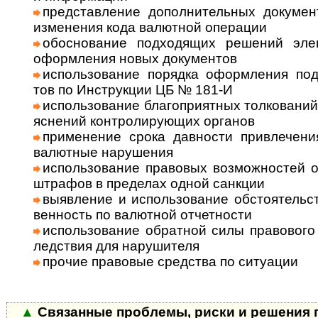
представление дополнительных документ
изме­не­ния кода валют­ной опе­рации
обоснование подходящих решений эле­м
оформ­ле­ния новых доку­мен­тов
использование порядка оформления под­т
тов по Инст­рук­ции ЦБ № 181-И
использование благоприятных толко­ва­ний
яс­не­ний конт­роли­рую­щих орга­нов
применение срока давности привлечения 
валют­ные нару­шения
использование правовых возможностей об
штра­фов в пре­де­лах одной санкции
выявление и использование обстоятельств,
вен­ность по валют­ной отчет­но­сти
использование обратной силы право­вого а
лед­ст­вия для нару­шителя
прочие правовые средства по ситу­ации
▲
Связанные проблемы, риски и решения п