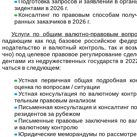
Подготовка запросов и заявлений в органы
зи­ден­тами в 2026 г.
Консалтинг по правовым способам получ
ран­ных заказ­чи­ков в 2026 г.
Услуги по общим валютно-правовым вопр
пада­ю­щим как под базовое рос­сий­ское феде­р
нода­тель­ство и валют­ный конт­роль, так и воз­мо
чно) под целе­вое пра­во­вое регу­ли­ро­ва­ние сде­л
ден­тами из недру­жест­вен­ных госу­дарств в 2022
чаться в сле­дующем:
Устная первичная общая подробная консу
оценка по воп­ро­сам / ситу­ации
Устная консультация по валютному конт­
тель­ным пра­во­вым ана­лизом
Письменная консультация и консалтинг по 
рези­ден­тов за рубежом
Письменные правовые заключения по валю
и валют­ному конт­ролю
Юридические меморандумы по рассмотрению