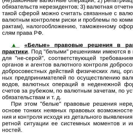
(не)за­кон­ные валют­ные опера­ции; 2) репатри­а
обяза­тельств нерези­дентов; 3) валют­ная отчет­н
такой сферой можно счи­тать связан­ные с валют
валют­ным конт­ролем риски и проб­лемы по комме
рак­там), налого­обло­жению, тамо­жен­ному офо
слям права РФ.
▲
«Белые» правовые решения в рамк
практики
. Под "белыми" решениями име­ют­ся в
для "не-серой", соответ­ствующей требо­вания
органов и агентов валютного конт­роля добросо
добросо­вестных дейст­вий физиче­ских лиц, орган
ных пред­прини­ма­телей по осущест­вле­нию валю
водов, валют­ных опера­ций в недене­жной фо
счетов за рубе­жом, по валют­ным заче­там, по ус
обяза­тель­ствам и т. д.
При этом "белые" правовые решения неред
основе тон­ких неяв­ных пра­во­вых воз­мож­нос­тей
ния и конт­роля исходя из деталь­ного выяв­ле­ния и
рет­ной ситу­ации ее систем­ных момен­тов и ин
ностей.