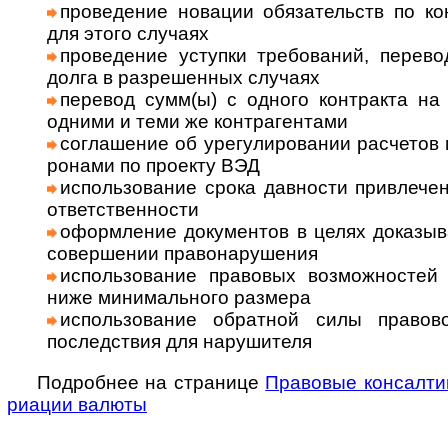
прове­дение новации обязательств по кон
для этого слу­чаях
прове­дение уступки требований, перево
долга в раз­ре­шен­ных слу­чаях
перевод сумм(ы) с одного контракта на 
одними и теми же контр­агентами
соглашение об урегулировании рас­че­тов 
ро­нами по про­екту ВЭД
использование срока дав­но­сти при­вле­че­ни
ответ­ст­вен­но­сти
оформ­ле­ние доку­мен­тов в целях дока­зыв
совер­ше­нии право­нару­ше­ния
исполь­зо­ва­ние пра­во­вых воз­мож­нос­т
ниже мини­маль­ного раз­мера
исполь­зова­ние обрат­ной силы пра­во­в
послед­ствия для нару­ши­теля
Подробнее на странице
Право­вые консал­ти
риа­ции валюты