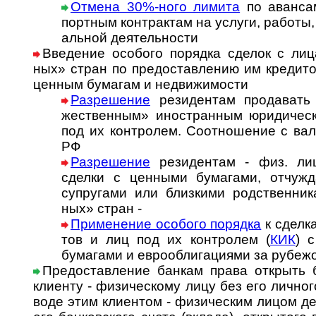
Отмена 30%-ного лимита
по аван­сам
порт­ным кон­т­рак­там на ус­лу­ги, ра­бо­ты, 
аль­ной де­я­тель­ности
Введение особого порядка сделок с лица
ных» стран по пре­до­став­ле­нию им кре­ди­
цен­ным бума­гам и недви­жи­мости
Разрешение
резиден­там про­да­вать 
жест­вен­ным» ино­стран­ным юри­ди­чес
под их конт­ро­лем. Со­от­но­ше­ние с ва­л
РФ
Разрешение
резидентам - физ. лиц
сделки с цен­ными бума­гами, отчуж­да
супру­гами или близ­кими род­ст­вен­ни­
ных» стран -
Применение особого порядка
к сдел­к
тов и лиц под их конт­ролем (
КИК
) с
бума­гами и евро­обли­га­ци­ями за рубеж
Предоставление банкам права открыть б
клиенту - физи­чес­кому лицу без его лич­но­г
воде этим клиен­том - физи­чес­ким лицом д