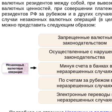
валют­ных рези­дентов между собой, при вывоз
валют­ных цен­нос­тей, при совер­шении пла­те­
рези­ден­тов РФ за рубе­жом и в дру­гих слу­ча
слу­чаи неза­кон­ных валют­ных опера­ций (в ц
можно пред­ста­вить следу­ющим образом:
Запрещенные валютны
законодательством
Осуществленные с наруше
законодательства
Незаконные
Минуя счета в банках 
валютные
неразрешенных случая
операции
По счетам за рубежом 
неразрешенных случая
Электронные переводы 
неразрешенных случая