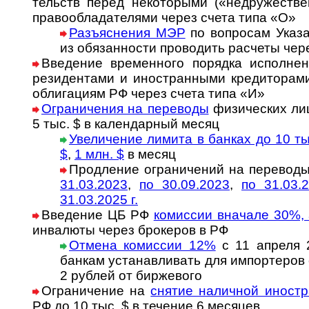
тельств пе­ред не­ко­то­ры­ми («не­дру­жес­т­в
пра­во­об­ла­да­те­ля­ми через счета типа «О»
Разъяснения МЭР
по во­п­ро­сам Ука­з
из обя­зан­нос­ти про­во­дить рас­че­ты че­
Введение временного порядка исполнения
ре­зи­ден­та­ми и ино­стран­ны­ми кре­ди­то­ра­
об­ли­га­ци­ям РФ че­рез счета типа «И»
Ограничения на переводы
фи­зи­ческих лиц
5 тыс. $ в ка­лен­дар­ный ме­сяц
Увеличение лимита в банках до 10 ты
$
,
1 млн. $
в месяц
Продление ог­ра­ни­че­ний на пе­ре­во­д
31.03.2023
,
по 30.09.2023
,
по 31.03.
31.03.2025 г.
Введение ЦБ РФ
комиссии вначале 30%,
инва­люты через бро­ке­ров в РФ
Отмена комиссии 12%
с 11 апреля 
банкам уста­нав­ли­вать для им­пор­те­ро
2 руб­лей от бир­жевого
Ограничение на
снятие наличной иност­
РФ до 10 тыс. $ в тече­ние 6 месяцев