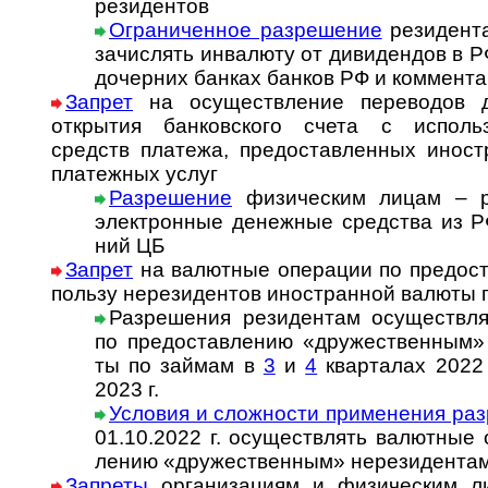
рези­дентов
Ограниченное раз­ре­ше­ние
ре­зи­ден­т
за­чис­лять ин­ва­лю­ту от ди­ви­ден­дов в 
дочер­них бан­ках бан­ков РФ и ком­мен­та
Запрет
на осуществление переводов д
открытия бан­ков­ского счета с ис­поль­зо
средств пла­тежа, предо­став­лен­ных ино­ст
плате­жных услуг
Разрешение
физическим лицам – ре
элект­рон­ные денеж­ные сред­ства из РФ
ний ЦБ
Запрет
на валютные операции по предо­став
пользу не­ре­зи­ден­тов ино­стран­ной ва­люты
Разрешения ре­зи­ден­там осу­щест­в­ля
по пред­остав­ле­нию «дру­жест­вен­ным» н
ты по займам в
3
и
4
кварталах 2022 
2023 г.
Условия и сложности при­ме­не­ния раз­
01.10.2022 г. осу­щест­в­лять ва­лют­ные 
ле­нию «дру­жест­вен­ным» не­ре­зи­ден­та
Запреты
организациям и физическим л