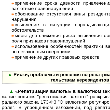
приме­нение срока дав­ности привле­чения
валют­ные право­нару­шения
обосно­вание отсут­ствия вины рези­ден
нару­шения
выяв­ление в ситу­ации оправды­ваю­щи
обсто­ятельств
меры для сниже­ния риска выяв­ления орг
роля при­зна­ков право­нару­шений
исполь­зова­ние особен­ностей прак­тики в
по неза­кон­ным опе­ра­циям
при­менение других пра­во­вых средств
▲
Риски, проблемы и решения по репат­ри­а­
тель­ствам нерези­денто
▲
«Репатриация валюты» в валютном за
жа­ние по­ня­тия "ре­пат­ри­а­ция ва­лю­ты" рас­кры­
раль­ного закона 173-ФЗ "О валют­ном ре­гу­ли­ро­
роле". В упро­щен­ном изло­же­нии, под репат