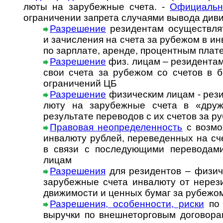
люты на за­ру­беж­ные счета. -
Офи­ци­аль­
огра­ни­че­нии зап­рета слу­ча­ями вы­вода див
Разрешение
резидентам осуществлят
и зачи­сле­ния на счета за рубе­жом в ин
по зар­плате, аре­нде, про­цент­ным пла­
Разрешение
физ. лицам – резидентам
свои счета за рубежом со счетов в ба
огра­ни­че­ний ЦБ
Разрешение
физическим лицам - резид
люту на за­ру­беж­ные счета в «дру­же
резуль­тате пере­во­дов с их сче­тов за 
Правовая неопределенность
с возмож
инва­люту руб­лей, пере­ве­ден­ных на с
в связи с после­дую­щими пере­во­да
лицам
Раз­ре­ше­ни­я
для ре­зи­ден­тов – физи­ч
за­ру­беж­ные сче­та ин­ва­лю­ту от не­ре­
дви­жи­мос­ти и цен­ных бу­маг за ру­бе­жо
Разрешения, особенности, риски
по 
вы­руч­ки по внеш­не­тор­го­вым до­го­во­