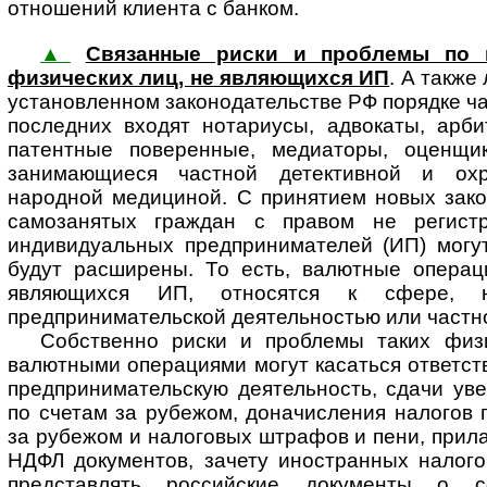
отношений клиента с банком.
▲
Связанные риски и проблемы по 
физических лиц, не являющихся ИП
. А также
установленном законодательстве РФ порядке ча
последних входят нотариусы, адвокаты, арб
патентные поверенные, медиаторы, оценщик
занимающиеся частной детективной и охр
народной медициной. С принятием новых зако
самозанятых граждан с правом не регистр
индивидуальных предпринимателей (ИП) могут
будут расширены. То есть, валютные операц
являющихся ИП, относятся к сфере, 
предпринимательской деятельностью или частно
Собственно риски и проблемы таких физ
валютными операциями могут касаться ответст
предпринимательскую деятельность, сдачи ув
по счетам за рубежом, доначисления налогов 
за рубежом и налоговых штрафов и пени, прила
НДФЛ документов, зачету иностранных налого
представлять российские документы о с