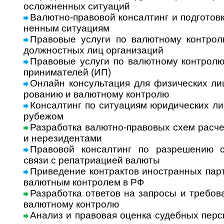
ослож­нен­ных ситу­аций
Валютно-правовой консалтинг и подго­товк
нен­ным ситу­ациям
Правовые услуги по валютному контролю
долж­ност­ных лиц орга­ни­заций
Правовые услуги по валютному контролю 
при­ни­ма­те­лей (ИП)
Онлайн консультация для физических лиц
ро­ва­нию и валют­ному конт­ролю
Консалтинг по ситуациям юриди­чес­ких ли
рубе­жом
Разработка валютно-правовых схем расче
и нере­зи­ден­тами
Правовой консалтинг по разрешению сит
связи с репат­ри­а­цией валюты
Приведение контрактов иностранных партне
валют­ным кон­т­ро­лем в РФ
Разработка ответов на запросы и требо­в
валют­ному конт­ролю
Анализ и право­вая оценка судеб­ных перс­