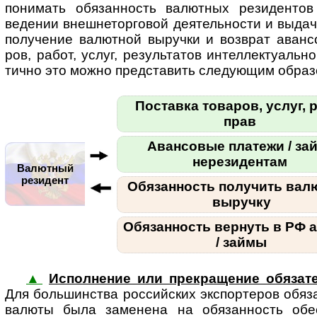
пони­мать обя­зан­ность валют­ных рези­ден­тов
веде­нии внеш­не­тор­го­вой дея­тель­но­сти и выда
полу­че­ние валют­ной выручки и возв­рат аван­
ров, работ, услуг, резуль­та­тов интел­лек­ту­аль­но
ти­чно это можно пред­ста­вить сле­ду­ющим образ
Поставка товаров, услуг, р
прав
Авансовые платежи / за
нерезидентам
Валютный
резидент
Обязанность получить вал
выручку
Обязанность вернуть в РФ 
/ займы
▲
Исполнение или прекращение обязат
Для боль­шин­ства рос­сий­ских экс­пор­те­ров обя­
валюты была заме­нена на обя­зан­ность обес­п