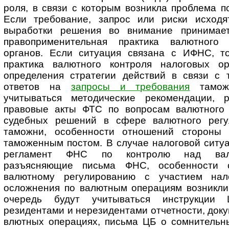
роля, в связи с которым возникла проблема 
Если требование, запрос или риски исходя
выработки решения во внимание принимае
правоприменительная практика валютного 
органов. Если ситуация связана с ИФНС, т
практика валютного конт­роля налоговых о
определения стратегии действий в связи с 
ответов на
запросы и требования
таможе
учитываться ме­то­ди­чес­кие рекомендации,
правовые акты ФТС по вопросам валютного к
судебных решений в сфере валютного ре­гу­л
таможни, особенности отношений стороны 
таможенным постом. В случае налоговой ситуа
регламент ФНС по конт­ролю над вал
разъясняющие письма ФНС, особенности с
валютному ре­гу­ли­ро­ва­нию с участием на
осложнения по валютным операциям возникли 
очередь будут учитываться инструкции
резидентами и нерезидентами отчетности, док
влютных операциях, письма ЦБ о сомнительны