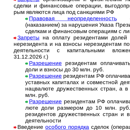
сделки и финан­совые опе­ра­ции, вы­го­до­при­
рым явля­ются лица под санк­циями РФ
Правовая неопределенность
с о
(наказанием) за нару­ше­ния Указа Пре­зи­
сдел­кам и финан­со­вым опе­ра­циям с л
Запреты
на оплату резидентами долей 
нере­зи­дента и на взносы нере­зи­ден­там по
деятель­ности с капи­таль­ными вложе
31.12.2026 г.)
Разрешение
резидентам оплачивать 
доли и взносы до 30 млн. руб.
Разрешение
резидентам РФ оплачивать
ус­тав­ных ка­пи­та­лах и со­вмест­ной де­
нац­ва­люте дру­жест­вен­ных стран, а 
млн. руб.
Разрешение
резидентам РФ оплачиват
люте доли раз­ме­ром до 10 млн. руб. 
рези­ден­тов дру­жест­вен­ных стран и в
дея­тель­ности
Введение
особого порядка
сделок (опе­ра­