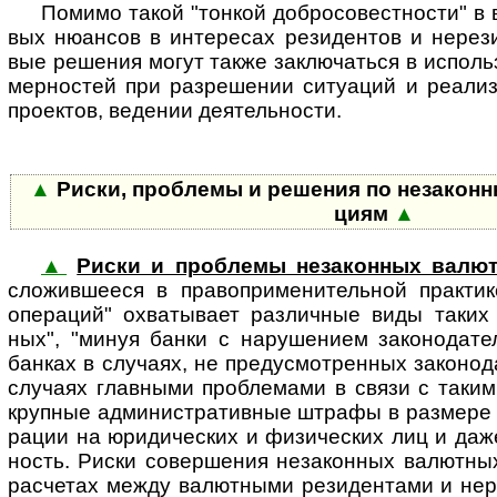
Помимо такой "тонкой добро­со­вест­ности" в в
вых нюан­сов в инте­ресах рези­дентов и нере­з
вые реше­ния могут также заклю­чаться в исполь
мер­ностей при раз­ре­шении ситу­аций и реали­
прое­ктов, веде­нии деятель­ности.
▲
Риски, проблемы и решения по неза­кон­н
циям
▲
▲
Риски и проблемы незаконных валю
сложив­шееся в пра­во­при­ме­ни­тель­ной прак­тик
опе­ра­ций" охва­ты­вает раз­лич­ные виды таких 
ных", "минуя банки с нару­ше­нием зако­но­да­те
бан­ках в слу­чаях, не пре­ду­смот­рен­ных зако­но­д
случаях глав­ными проб­ле­мами в связи с таким
круп­ные адми­ни­стра­тив­ные штрафы в раз­мер
ра­ции на юриди­ческих и физи­ческих лиц и даже 
ность. Риски совер­ше­ния неза­кон­ных валют­ны
рас­че­тах между валют­ными рези­ден­тами и нере