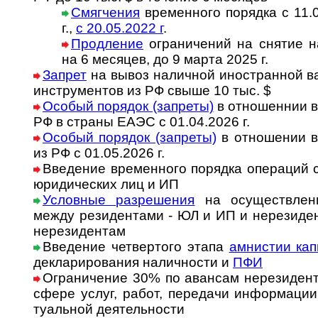
Смягчения
временного порядка с 11.04
г.,
с 20.05.2022 г
.
Продление
ограничений на снятие на­
на 6 ме­ся­цев, до 9 марта 2025 г.
Запрет
на вывоз наличной ино­ст­ран­ной в
инст­ру­ментов из РФ свыше 10 тыс. $
Особый порядок (запреты)
в отношеннии в
РФ в страны ЕАЭС с 01.04.2026 г.
Особый порядок (запреты)
в отношении в
из РФ с 01.05.2026 г.
Введение временного порядка опера­ций 
юриди­чес­ких лиц и ИП
Условные разрешения
на осущест­влени
между рези­ден­тами - ЮЛ и ИП и нере­зи­де
нере­зидентам
Введение четвертого этапа
амнистии кап
декла­риро­вания налич­ности и
ПФИ
Ограничение 30% по авансам нерези­дент
сфере услуг, работ, пере­дачи ин­фор­ма­ции
ту­аль­ной деяте­льности