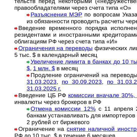
тельств пе­ред не­ко­то­ры­ми («не­дру­жес­т­в
пра­во­об­ла­да­те­ля­ми через счета типа «О»
Разъяснения МЭР
по во­п­ро­сам Ука­з
из обя­зан­нос­ти про­во­дить рас­че­ты че­
Введение временного порядка исполнения
ре­зи­ден­та­ми и ино­стран­ны­ми кре­ди­то­ра­
об­ли­га­ци­ям РФ че­рез счета типа «И»
Ограничения на переводы
фи­зи­ческих лиц
5 тыс. $ в ка­лен­дар­ный ме­сяц
Увеличение лимита в банках до 10 ты
$
,
1 млн. $
в месяц
Продление ог­ра­ни­че­ний на пе­ре­во­д
31.03.2023
,
по 30.09.2023
,
по 31.03.
31.03.2025 г.
Введение ЦБ РФ
комиссии вначале 30%,
инва­люты через бро­ке­ров в РФ
Отмена комиссии 12%
с 11 апреля 
банкам уста­нав­ли­вать для им­пор­те­ро
2 руб­лей от бир­жевого
Ограничение на
снятие наличной иност­
РФ до 10 тыс. $ в тече­ние 6 месяцев