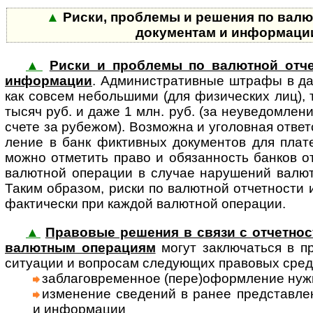
▲
Риски, проблемы и решения по валю
документам и информац
▲
Риски и проблемы по валютной отче
информации
. Админи­стра­тив­ные штра­фы в д
как сов­сем неболь­шими (для физи­чес­ких лиц), 
тысяч руб. и даже 1 млн. руб. (за неуве­дом­ле
счете за рубе­жом). Воз­можна и уго­лов­ная ответ­
ление в банк фикт­ив­ных доку­мен­тов для пла­т
можно отме­тить право и обя­зан­ность бан­ков отк
валют­ной опе­ра­ции в слу­чае нару­шений валют­
Таким обра­зом, риски по валют­ной отчет­ности и
факти­чески при каж­дой валют­ной опе­рации.
▲
Правовые решения в связи с отчетнос
валют­ным опе­ра­циям
могут за­клю­ча­ться в пр
ситу­ации и воп­ро­сам сле­дую­щих пра­во­вых сред
заблаговременное (пере)оформ­ление нуж­н
изменение сведений в ранее пред­став­лен
и инфор­мации