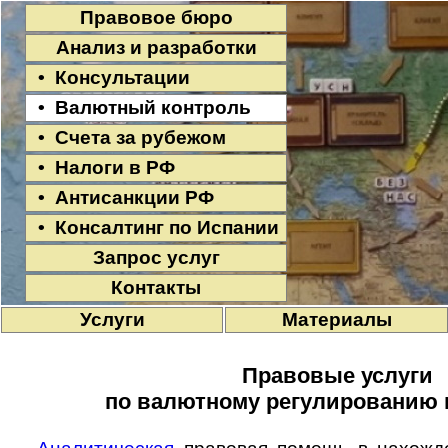
Правовое бюро
Анализ и разработки
• Консультации
• Валютный контроль
• Счета за рубежом
• Налоги в РФ
• Антисанкции РФ
• Консалтинг по Испании
Запрос услуг
Контакты
Услуги
Материалы
Правовые услуги
по валютному регулированию 