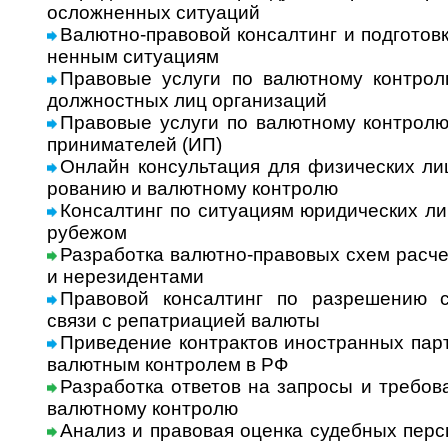
ослож­нен­ных ситу­аций
Валютно-правовой консалтинг и подго­товк
нен­ным ситу­ациям
Правовые услуги по валютному контролю
долж­ност­ных лиц орга­ни­заций
Правовые услуги по валютному контролю 
при­ни­ма­те­лей (ИП)
Онлайн консультация для физических лиц
ро­ва­нию и валют­ному конт­ролю
Консалтинг по ситуациям юриди­чес­ких ли
рубе­жом
Разработка валютно-правовых схем расче
и нере­зи­ден­тами
Правовой консалтинг по разрешению сит
связи с репат­ри­а­цией валюты
Приведение контрактов иностранных партне
валют­ным кон­т­ро­лем в РФ
Разработка ответов на запросы и требо­в
валют­ному конт­ролю
Анализ и право­вая оценка судеб­ных перс­