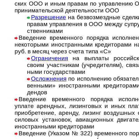
ских ООО и иным пра­вам по управ­ле­нию 
при­ни­ма­тель­ской де­я­тель­ности ООО
Разрешение
на безвозмездные сделки
правам управ­ления в ООО между суп­ру
ст­вен­никами
Введение временного порядка исполнен
не­ко­то­ры­ми ино­стран­ны­ми кре­ди­то­ра­
руб. в месяц через счета типа «С»
Ограничения
на выплаты российск
своим участ­никам (учре­ди­телям), свя­
ными госу­дарствами
Осложнения
по исполнению обязатель
венными» ино­стран­ными кре­ди­то­ра­ми
дендов
Введение временного порядка исполн
уплате арендных, лизинговых и иных пла­т
при­обре­те­ние, аренду, лизинг воз­душ­ных с
силовых ус­та­но­вок, ави­а­ци­он­ных дви­га­
ино­стран­ными кре­ди­торами
Введение (Указом № 322) временного пор