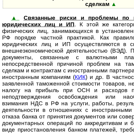
сделкам
▲
▲
Связанные риски и проблемы по 
юридических лиц и ИП
. К этой же катего
физических лиц, занимающихся в установлен
РФ порядке частной практикой. Как правил
юридических лиц и ИП осуществляются в св
внешнеэкономической деятельностью (ВЭД). 
документы, связанные с валютными пла
непосредственной причиной проблем на там
сделкам и контрактам с иностранными партнера
иностранным компаниям (
КИК
) и др. В частно
заявленной таможенной стоимости товаров, н
налогу на прибыль при ОСН и расходов 
неподтверждения освобождения или наоб
взимания НДС в РФ на услуги, работы, резул
деятельности в отношениях с иностранными 
отказа банка от принятия документов или сове
документарных операций по аккредитивам и б
виде приостановления банком платежей, треб