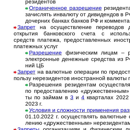
рези­дентов
Ограниченное раз­ре­ше­ние
ре­зи­ден­т
за­чис­лять ин­ва­лю­ту от ди­ви­ден­дов в 
дочер­них бан­ках бан­ков РФ и ком­мен­та
Запрет
на осуществление переводов д
открытия бан­ков­ского счета с ис­поль­зо
средств пла­тежа, предо­став­лен­ных ино­ст
плате­жных услуг
Разрешение
физическим лицам – ре
элект­рон­ные денеж­ные сред­ства из РФ
ний ЦБ
Запрет
на валютные операции по предо­став
пользу не­ре­зи­ден­тов ино­стран­ной ва­люты
Разрешения ре­зи­ден­там осу­щест­в­ля
по пред­остав­ле­нию «дру­жест­вен­ным» н
ты по займам в
3
и
4
кварталах 2022 
2023 г.
Условия и сложности при­ме­не­ния раз­
01.10.2022 г. осу­щест­в­лять ва­лют­ные 
ле­нию «дру­жест­вен­ным» не­ре­зи­ден­та
Запреты
организациям и физическим л