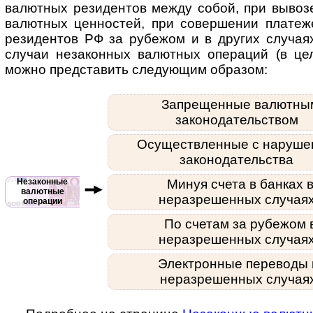
валют­ных рези­дентов между собой, при вывоз
валют­ных цен­нос­тей, при совер­шении пла­те­
рези­ден­тов РФ за рубе­жом и в дру­гих слу­ча
слу­чаи неза­кон­ных валют­ных опера­ций (в ц
можно пред­ста­вить следу­ющим образом:
Запрещенные валютны
законодательством
Осуществленные с наруше
законодательства
Незаконные
Минуя счета в банках 
валютные
неразрешенных случая
операции
По счетам за рубежом 
неразрешенных случая
Электронные переводы 
неразрешенных случая