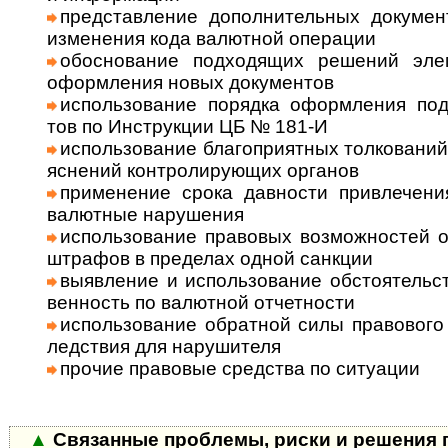
представление дополнительных документ
изме­не­ния кода валют­ной опе­рации
обоснование подходящих решений эле­м
оформ­ле­ния новых доку­мен­тов
использование порядка оформления под­т
тов по Инст­рук­ции ЦБ № 181-И
использование благоприятных толко­ва­ний
яс­не­ний конт­роли­рую­щих орга­нов
применение срока давности привлечения 
валют­ные нару­шения
использование правовых возможностей об
штра­фов в пре­де­лах одной санкции
выявление и использование обстоятельств,
вен­ность по валют­ной отчет­но­сти
использование обратной силы право­вого а
лед­ст­вия для нару­шителя
прочие правовые средства по ситу­ации
▲
Связанные проблемы, риски и решения п