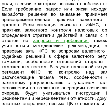
роля, в связи с которым возникла проблема 
Если требование, запрос или риски исходя
выработки решения во внимание принимае
правоприменительная практика валютного 
органов. Если ситуация связана с ИФНС, т
практика валютного конт­роля налоговых о
определения стратегии действий в связи с 
ответов на
запросы и требования
таможе
учитываться ме­то­ди­чес­кие рекомендации,
правовые акты ФТС по вопросам валютного к
судебных решений в сфере валютного ре­гу­л
таможни, особенности отношений стороны 
таможенным постом. В случае налоговой ситуа
регламент ФНС по конт­ролю над вал
разъясняющие письма ФНС, особенности с
валютному ре­гу­ли­ро­ва­нию с участием на
осложнения по валютным операциям возникли 
очередь будут учитываться инструкции
резидентами и нерезидентами отчетности, док
влютных операциях, письма ЦБ о сомнительны