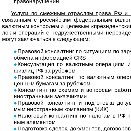
право­на­ру­шении
Услуги по смеж­ным отрас­лям права РФ и ме
свя­зан­ным с рос­сий­ским феде­раль­ным валют­
валют­ным конт­ро­лем и целе­вым «пре­зи­дент­ским
лок и опе­ра­ций с недру­жест­вен­ными нере­зи­де
могут заклю­ча­ться в сле­дующем:
Правовой консалтинг по ситуациям по зару
обмена инфор­ма­цией CRS
Консультация по валютным операциям и н
физ­лиц РФ за рубежом
Правовой консалтинг по валютным опер
цен­ным бума­гам за рубежом
Консалтинг по схемам и вопросам работы
ино­ст­ран­ными заказ­чи­ками
Правовой консалтинг и подготовка доку­мен
мым ино­ст­ран­ным ком­па­ниям (КИК)
Налоговый консалтинг по налогам в РФ по
ным эле­мен­том
Подготовка сделок, документов, дого­во­ров