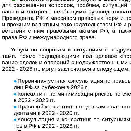
для разре­шения воп­ро­сов, про­б­лем, ситу­а­ций 
ва­нию и конт­ролю необ­хо­димо руко­вод­ст­во­ва
Пре­зи­дента РФ и мас­си­вом пра­во­вых норм и пра
и преж­ним валют­ным за­ко­но­да­тель­ст­вом РФ и 
вет­ст­вии с ним пра­во­выми актами РФ, а такж
права РФ и меж­ду­на­род­ного права.
Услуги по вопросам и ситуациям с недру­жес
тами
, прямо под­пада­ю­щими под целе­вое «пре­з
вание сде­лок и опе­ра­ций с недру­жест­вен­ными
2022 - 2026 гг., могут заклю­ча­ться в сле­дующем:
Первичная устная консультация по правов
лиц РФ за рубе­жом в 2026 г.
Консалтинг по минимизации рисков по сч
в 2022 - 2026 гг.
Правовой консалтинг по сделкам и валютны
ден­тами в 2022 - 2026 гг.
Консультация и консалтинг по ситуациям и
тов в РФ в 2022 - 2026 гг.