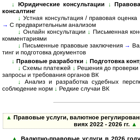
↓
Юридические консультации
↓
Правова
консалтинг
↓
Устная консультация / правовая оценка
→
С пред­ва­ри­тель­ным анализом
↓
Онлайн консультации
↓
Письменная кон
комментариями
↓
Пись­мен­ные право­вые заклю­чения
→
Ва
тинг и подго­товка доку­ментов
↓
Правовые разработки
↓
Подготовка конт
↓
Схемы платежей
↓
Решения до проверки
запросы и требования органов ВК
↓
Анализ и разработка судебных персп
соблюдение норм
↓
Редкие случаи ВК
▲
Пра­во­вые услуги, валютное ре­гу­ли­ро­ва­
виях 2022 - 2026 гг.
▲
▲
Валютно-правовые услуги в 2026 год