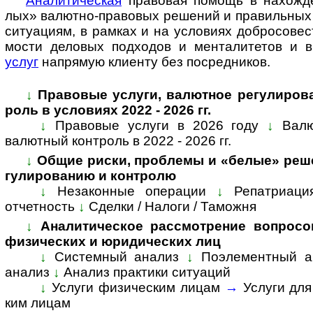
Ана­ли­ти­че­с­кая
пра­во­вая по­мощь в на­хо­ж­де
лых» ва­лют­но-­пра­во­вых ре­ше­ний и пра­ви­ль­ных 
си­ту­а­ци­ям, в рам­ках и на усло­ви­ях доб­ро­со­вес
мо­сти дело­вых под­хо­дов и мен­та­ли­те­тов и
услуг
на­пря­мую кли­енту без по­сред­ников.
↓
Пра­во­вые услуги, валютное ре­гу­ли­ро­
роль в усло­виях 2022 - 2026 гг.
↓
Правовые услуги в 2026 году
↓
Валю
валютный конт­роль в 2022 - 2026 гг.
↓
Общие риски, проблемы и «белые» реше
гу­ли­ро­ва­нию и конт­ролю
↓
Незаконные операции
↓
Репатриаци
отчетность
↓
Сделки / Налоги / Таможня
↓
Аналитическое рассмотрение вопросов, 
физи­чес­ких и юри­ди­чес­ких лиц
↓
Системный анализ
↓
Поэле­мент­ный а
ана­лиз
↓
Ана­лиз прак­тики ситуаций
↓
Услуги физическим лицам
→
Услуги дл
ким лицам