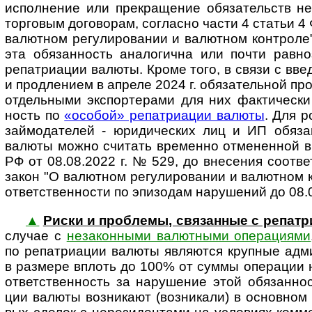
испол­не­ние или прекра­ще­ние обя­за­тельств не
тор­го­вым дого­во­рам, согла­сно части 4 ста­тьи 
валют­ном регу­ли­ро­ва­нии и валют­ном кон­т­роле
эта обя­зан­ность анало­гична или почти равно­з
репа­триа­ции валюты. Кроме того, в связи с вве­д
и про­дле­нием в апреле 2024 г. обя­за­тель­ной пр
отдель­ными экс­пор­те­рами для них фак­ти­че­ски
ность по
«осо­бой» репат­ри­а­ции валюты
. Для р
займо­да­телей - юриди­чес­ких лиц и ИП обя­за
валюты можно счи­тать вре­менно отме­нен­ной в
РФ от 08.08.2022 г. № 529, до вне­се­ния соот­ве
закон "О валют­ном регу­ли­ро­ва­нии и валют­ном 
ответ­ст­вен­ности по эпи­зо­дам нару­ше­ний до 08.
▲
Риски и проб­лемы, свя­зан­ные с репа
случае с
неза­кон­ными валют­ными опе­ра­ци­ями
по репат­риа­ции валюты являю­тся круп­ные адм
в раз­мере вплоть до 100% от суммы опе­ра­ции 
ответ­ствен­ность за нару­ше­ние этой обя­зан­но
ции валюты возни­кают (воз­ни­кали) в основ­ном 