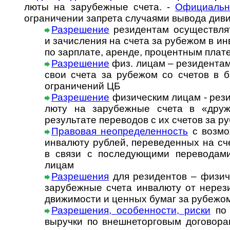
люты на за­ру­беж­ные счета. -
Офи­ци­аль­
огра­ни­че­нии зап­рета слу­ча­ями вы­вода див
Разрешение
резидентам осуществлят
и зачи­сле­ния на счета за рубе­жом в ин
по зар­плате, аре­нде, про­цент­ным пла­
Разрешение
физ. лицам – резидентам
свои счета за рубежом со счетов в ба
огра­ни­че­ний ЦБ
Разрешение
физическим лицам - резид
люту на за­ру­беж­ные счета в «дру­же
резуль­тате пере­во­дов с их сче­тов за 
Правовая неопределенность
с возмож
инва­люту руб­лей, пере­ве­ден­ных на с
в связи с после­дую­щими пере­во­да
лицам
Раз­ре­ше­ни­я
для ре­зи­ден­тов – физи­ч
за­ру­беж­ные сче­та ин­ва­лю­ту от не­ре­
дви­жи­мос­ти и цен­ных бу­маг за ру­бе­жо
Разрешения, особенности, риски
по 
вы­руч­ки по внеш­не­тор­го­вым до­го­во­