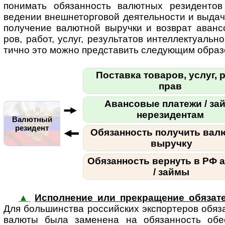
пони­мать обя­зан­ность валют­ных рези­ден­тов
веде­нии внеш­не­тор­го­вой дея­тель­но­сти и выда
полу­че­ние валют­ной выручки и возв­рат аван­
ров, работ, услуг, резуль­та­тов интел­лек­ту­аль­но
ти­чно это можно пред­ста­вить сле­ду­ющим образ
Поставка товаров, услуг, р
прав
Авансовые платежи / за
нерезидентам
Валютный
резидент
Обязанность получить вал
выручку
Обязанность вернуть в РФ 
/ займы
▲
Исполнение или прекращение обязат
Для боль­шин­ства рос­сий­ских экс­пор­те­ров обя­
валюты была заме­нена на обя­зан­ность обес­п