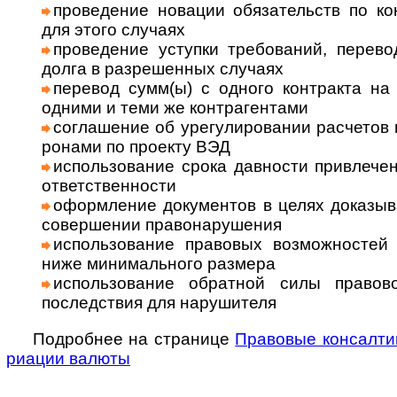
прове­дение новации обязательств по кон
для этого слу­чаях
прове­дение уступки требований, перево
долга в раз­ре­шен­ных слу­чаях
перевод сумм(ы) с одного контракта на 
одними и теми же контр­агентами
соглашение об урегулировании рас­че­тов 
ро­нами по про­екту ВЭД
использование срока дав­но­сти при­вле­че­ни
ответ­ст­вен­но­сти
оформ­ле­ние доку­мен­тов в целях дока­зыв
совер­ше­нии право­нару­ше­ния
исполь­зо­ва­ние пра­во­вых воз­мож­нос­т
ниже мини­маль­ного раз­мера
исполь­зова­ние обрат­ной силы пра­во­в
послед­ствия для нару­ши­теля
Подробнее на странице
Право­вые консал­ти
риа­ции валюты