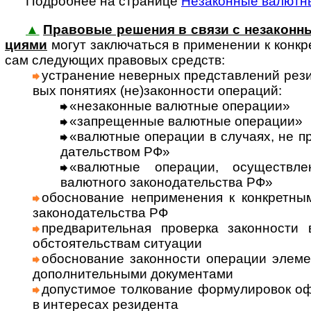
Подробнее на странице
Незаконные валютн
▲
Правовые решения в связи с незаконны
циями
могут заклю­ча­ться в при­мене­нии к кон­к­р
сам сле­дую­щих пра­во­вых средств:
уст­ра­не­ние невер­ных пред­став­ле­ний рез
вых поня­тиях (не)за­кон­но­сти опе­ра­ций:
«неза­кон­ные валют­ные опе­ра­ции»
«запре­щен­ные валют­ные опе­ра­ции»
«валют­ные опе­ра­ции в слу­чаях, не пр
да­тель­ст­вом РФ»
«валют­ные опе­ра­ции, осу­щест­вл
валют­ного зако­но­да­тель­ства РФ»
обосно­ва­ние непри­мене­ния к кон­крет­н
законо­да­тель­ства РФ
пред­ва­ритель­ная про­верка закон­ности
обсто­я­тель­ст­вам ситу­ации
обосно­вание закон­ности опера­ции элеме
допол­нитель­ными доку­мен­тами
допус­тимое толко­вание формули­ровок оф
в инте­ресах рези­дента