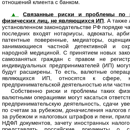
отношений клиента с банком.
▲
Связанные риски и проблемы по 
физических лиц, не являющихся ИП
. А также
установленном законодательстве РФ порядке ча
последних входят нотариусы, адвокаты, арб
патентные поверенные, медиаторы, оценщик
занимающиеся частной детективной и охр
народной медициной. С принятием новых зако
самозанятых граждан с правом не регистр
индивидуальных предпринимателей (ИП) могут
будут расширены. То есть, валютные операц
являющихся ИП, относятся к сфере, 
предпринимательской деятельностью или частно
Собственно риски и проблемы таких физ
валютными операциями могут касаться ответст
предпринимательскую деятельность, сдачи ув
по счетам за рубежом, доначисления налогов 
за рубежом и налоговых штрафов и пени, прила
НДФЛ документов, зачету иностранных налого
представлять российские документы о с