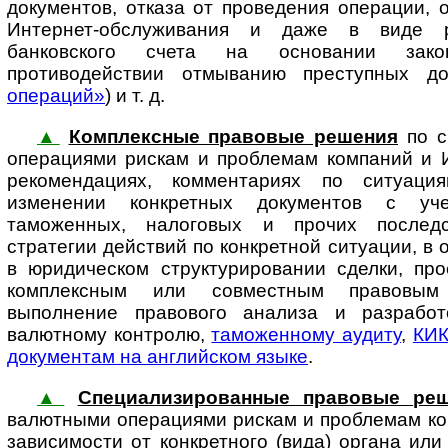
документов, отказа от проведения операции, 
Интернет-обслуживания и даже в виде р
банковского счета на основании зак
противодействии отмыванию преступных до
операций»
) и т. д.
▲
Комплексные правовые решения
по с
операциями рискам и проблемам ком­па­ний и 
рекомендациях, комментариях по ситуаци
изменении конкретных документов с уче
таможенных, налоговых и прочих последс
стратегии действий по конкретной ситуации, в 
в юридическом структурировании сделки, про
комплексным или совместным правовым
выполнение правового анализа и разработ
валютному конт­ролю,
таможенному аудиту
,
КИ
документам на английском языке
.
▲
Специализированные правовые ре
валютными операциями рискам и про­б­ле­мам ком
зависимости от конкретного (вида) органа или