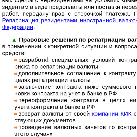
вых сделок с нере­зи­ден­тами на усло­виях ком­м
зиден­там в виде предо­платы или поста­вки нере­з
работ, пере­дачу прав с отсроч­кой пла­тежа. 
Репат­риа­ция рези­ден­тами ино­ст­ран­ной валю
Феде­рации
.
▲
Правовые решения по репатриации ва
в при­мене­нии к кон­к­рет­ной ситу­ации и воп­ро­
средств:
раз­ра­бо­ткf спе­ци­а­ль­ных ус­ло­вий кон­т
риска по репат­риа­ции валюты
допол­ни­тель­ное сог­лаше­ние к конт­ракт
целях репат­риа­ции валюты
заклю­чение конт­ракта ниже сум­мо­вого 
новки конт­ракта на учет в банке в РФ
пере­оформ­ле­ние конт­ракта в целях н
учета конт­ракта в банке в РФ
возв­рат валюты от своей
ком­па­нии КИК
с
ству­ющих доку­мен­тов
прове­дение валют­ных заче­тов по конт­ра
этого слу­чаях