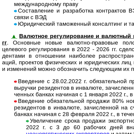
меж­ду­на­род­ному праву
Составление и разработка контрак­тов В
связи с ВЭД
Юридический таможенный консал­тинг и та
▲
Валютное ре­гу­ли­ро­ва­ние и валютный 
гг
. Основ­ные новые валют­но-пра­вовые поло
целевого регу­лиро­вания в 2022 - 2026 гг. сде­ло
ден­тами в отно­ше­нии наибо­лее распро­стра­не
аций, проек­тов физи­чес­ких и юриди­чес­ких лиц 
и изме­не­ний можно обоз­на­чить сле­ду­ющим их 
Введение с 28.02.2022 г. обязательной п
выру­чки рези­ден­тов в инва­люте, за­чис­лен­
чен­ных бан­ках начи­ная с 1 января 2022 г., 
Введение обязательной продажи 80% ново
рези­ден­тов в инва­люте, за­чис­лен­ной на с
бан­ках начи­ная с 28 фев­раля 2022 г., в теч
Увеличение срока продажи экспортн
2022 г. с 3 до 60 рабо­чих дней вн
неэнер­ге­ти­чес­ких экспор­те­ров
и затем 