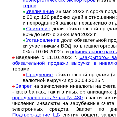
теров
Увеличение
26 мая 2022 г. срока прода
с 60 до 120 рабо­чих дней в отно­ше­нии
и непро­дан­ной валюты неза­ви­симо от 
Снижение
доли обязательной продажи
80% до 50% с 23-24 мая 2022 г.
Установление
доли обя­за­тель­ной про­
ки участ­ни­ка­ми ВЭД по внеш­не­тор­го­вы
0% с 10.06.2022 г. и
офици­аль­ное разъ
Введение с 11.10.2023 г.
«закрытого» вал
обяза­тель­ной про­дажи выру­чки в инва­л
терами
Продление
обязательной продажи (и
валютной выручки до 30.04.2025 г.
Запрет
на зачисления инвалюты на счета
- как в банках, так и в иных ор­га­ни­за­ци­ях ф
оп­ре­де­лен­ность Указа № 430
в час­ти сня­ти
чи­сле­ния ин­ва­лю­ты на за­ру­беж­ные счета
эле­к­т­рон­ных средств. Зап­рет по д
Подтверждение ЦБ
снятия общега запрета