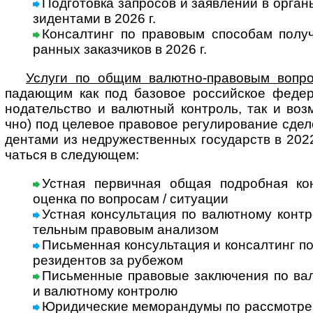
Подготовка запросов и заявлений в органы
зи­ден­тами в 2026 г.
Консалтинг по правовым способам получ
ран­ных заказ­чи­ков в 2026 г.
Услуги по общим валютно-правовым вопр
пада­ю­щим как под базовое рос­сий­ское феде­р
нода­тель­ство и валют­ный конт­роль, так и воз­мо
чно) под целе­вое пра­во­вое регу­ли­ро­ва­ние сде­л
ден­тами из недру­жест­вен­ных госу­дарств в 2022
чаться в сле­дующем:
Устная первичная общая подробная консу
оценка по воп­ро­сам / ситу­ации
Устная консультация по валютному конт­
тель­ным пра­во­вым ана­лизом
Письменная консультация и консалтинг по 
рези­ден­тов за рубежом
Письменные правовые заключения по валю
и валют­ному конт­ролю
Юридические меморандумы по рассмотрению