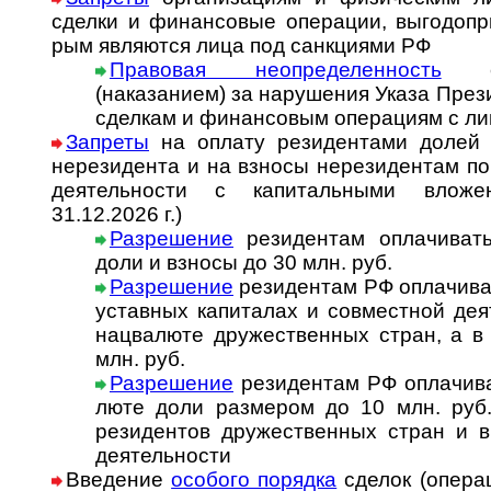
сделки и финан­совые опе­ра­ции, вы­го­до­при­
рым явля­ются лица под санк­циями РФ
Правовая неопределенность
с о
(наказанием) за нару­ше­ния Указа Пре­зи­
сдел­кам и финан­со­вым опе­ра­циям с л
Запреты
на оплату резидентами долей 
нере­зи­дента и на взносы нере­зи­ден­там по
деятель­ности с капи­таль­ными вложе
31.12.2026 г.)
Разрешение
резидентам оплачивать 
доли и взносы до 30 млн. руб.
Разрешение
резидентам РФ оплачивать
ус­тав­ных ка­пи­та­лах и со­вмест­ной де­
нац­ва­люте дру­жест­вен­ных стран, а 
млн. руб.
Разрешение
резидентам РФ оплачиват
люте доли раз­ме­ром до 10 млн. руб. 
рези­ден­тов дру­жест­вен­ных стран и в
дея­тель­ности
Введение
особого порядка
сделок (опе­ра­