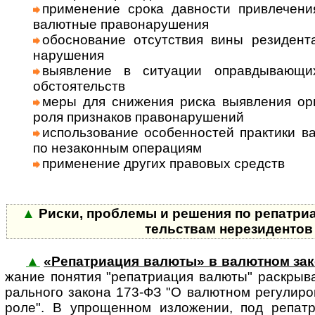
приме­нение срока дав­ности привле­чения
валют­ные право­нару­шения
обосно­вание отсут­ствия вины рези­ден
нару­шения
выяв­ление в ситу­ации оправды­ваю­щи
обсто­ятельств
меры для сниже­ния риска выяв­ления орг
роля при­зна­ков право­нару­шений
исполь­зова­ние особен­ностей прак­тики в
по неза­кон­ным опе­ра­циям
при­менение других пра­во­вых средств
▲
Риски, проблемы и решения по репат­ри­а­
тель­ствам нерези­денто
▲
«Репатриация валюты» в валютном за
жа­ние по­ня­тия "ре­пат­ри­а­ция ва­лю­ты" рас­кры­
раль­ного закона 173-ФЗ "О валют­ном ре­гу­ли­ро­
роле". В упро­щен­ном изло­же­нии, под репат