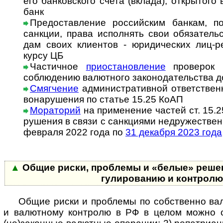
его бан­ков­с­ко­го счета (вкла­да), откры­то
банк
Предоставление российским банкам, п
санкции, права исполнять свои обя­за­тель
дам своих кли­ен­тов - юри­ди­чес­ких лиц-­
курсу ЦБ
Частичное
приостановление
проверок н
соблю­дению валют­ного зако­но­да­тель­ства до
Смягчение
административной ответственн
во­на­ру­ше­ния по статье 15.25 КоАП
Мораторий
на при­ме­не­ние частей ст. 15.
ру­ше­ния в свя­зи с сан­к­ци­я­ми не­дру­жест­в
фев­раля 2022 года по
31 дека­бря 2023 года
▲
Общие риски, проблемы и «белые» решен
гу­ли­ро­ва­нию и конт­рол
Общие риски и проблемы по собственно валю
и валют­ному конт­ролю в РФ в целом можно 