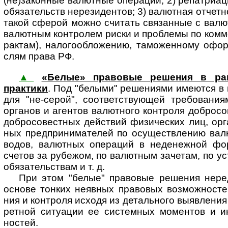
(не)за­кон­ные валют­ные опера­ции; 2) репатри­а
обяза­тельств нерези­дентов; 3) валют­ная отчет­н
такой сферой можно счи­тать связан­ные с валют
валют­ным конт­ролем риски и проб­лемы по комме
рак­там), налого­обло­жению, тамо­жен­ному офо
слям права РФ.
▲
«Белые» правовые решения в рамк
практики
. Под "белыми" решениями име­ют­ся в
для "не-серой", соответ­ствующей требо­вания
органов и агентов валютного конт­роля добросо
добросо­вестных дейст­вий физиче­ских лиц, орган
ных пред­прини­ма­телей по осущест­вле­нию валю
водов, валют­ных опера­ций в недене­жной фо
счетов за рубе­жом, по валют­ным заче­там, по ус
обяза­тель­ствам и т. д.
При этом "белые" правовые решения неред
основе тон­ких неяв­ных пра­во­вых воз­мож­нос­тей
ния и конт­роля исходя из деталь­ного выяв­ле­ния и
рет­ной ситу­ации ее систем­ных момен­тов и ин
ностей.