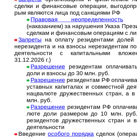
сделки и финан­совые опе­ра­ции, вы­го­до­при­
рым явля­ются лица под санк­циями РФ
Правовая неопределенность
с о
(наказанием) за нару­ше­ния Указа Пре­зи­
сдел­кам и финан­со­вым опе­ра­циям с л
Запреты
на оплату резидентами долей 
нере­зи­дента и на взносы нере­зи­ден­там по
деятель­ности с капи­таль­ными вложе
31.12.2026 г.)
Разрешение
резидентам оплачивать 
доли и взносы до 30 млн. руб.
Разрешение
резидентам РФ оплачивать
ус­тав­ных ка­пи­та­лах и со­вмест­ной де­
нац­ва­люте дру­жест­вен­ных стран, а 
млн. руб.
Разрешение
резидентам РФ оплачиват
люте доли раз­ме­ром до 10 млн. руб. 
рези­ден­тов дру­жест­вен­ных стран и в
дея­тель­ности
Введение
особого порядка
сделок (опе­ра­