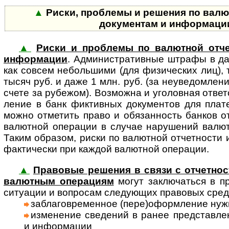
▲
Риски, проблемы и решения по валю
документам и информац
▲
Риски и проблемы по валютной отче
информации
. Админи­стра­тив­ные штра­фы в д
как сов­сем неболь­шими (для физи­чес­ких лиц), 
тысяч руб. и даже 1 млн. руб. (за неуве­дом­ле
счете за рубе­жом). Воз­можна и уго­лов­ная ответ­
ление в банк фикт­ив­ных доку­мен­тов для пла­т
можно отме­тить право и обя­зан­ность бан­ков отк
валют­ной опе­ра­ции в слу­чае нару­шений валют­
Таким обра­зом, риски по валют­ной отчет­ности и
факти­чески при каж­дой валют­ной опе­рации.
▲
Правовые решения в связи с отчетнос
валют­ным опе­ра­циям
могут за­клю­ча­ться в пр
ситу­ации и воп­ро­сам сле­дую­щих пра­во­вых сред
заблаговременное (пере)оформ­ление нуж­н
изменение сведений в ранее пред­став­лен
и инфор­мации