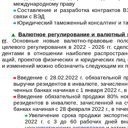
меж­ду­на­род­ному праву
Составление и разработка контрак­тов В
связи с ВЭД
Юридический таможенный консал­тинг и та
▲
Валютное ре­гу­ли­ро­ва­ние и валютный 
гг
. Основ­ные новые валют­но-пра­вовые поло
целевого регу­лиро­вания в 2022 - 2026 гг. сде­ло
ден­тами в отно­ше­нии наибо­лее распро­стра­не
аций, проек­тов физи­чес­ких и юриди­чес­ких лиц 
и изме­не­ний можно обоз­на­чить сле­ду­ющим их 
Введение с 28.02.2022 г. обязательной п
выру­чки рези­ден­тов в инва­люте, за­чис­лен­
чен­ных бан­ках начи­ная с 1 января 2022 г., 
Введение обязательной продажи 80% ново
рези­ден­тов в инва­люте, за­чис­лен­ной на с
бан­ках начи­ная с 28 фев­раля 2022 г., в теч
Увеличение срока продажи экспортн
2022 г. с 3 до 60 рабо­чих дней вн
неэнер­ге­ти­чес­ких экспор­те­ров
и затем 