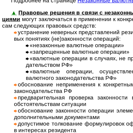
Подробнее на странице
Незаконные валютн
▲
Правовые решения в связи с незаконны
циями
могут заклю­ча­ться в при­мене­нии к кон­к­р
сам сле­дую­щих пра­во­вых средств:
уст­ра­не­ние невер­ных пред­став­ле­ний рез
вых поня­тиях (не)за­кон­но­сти опе­ра­ций:
«неза­кон­ные валют­ные опе­ра­ции»
«запре­щен­ные валют­ные опе­ра­ции»
«валют­ные опе­ра­ции в слу­чаях, не пр
да­тель­ст­вом РФ»
«валют­ные опе­ра­ции, осу­щест­вл
валют­ного зако­но­да­тель­ства РФ»
обосно­ва­ние непри­мене­ния к кон­крет­н
законо­да­тель­ства РФ
пред­ва­ритель­ная про­верка закон­ности
обсто­я­тель­ст­вам ситу­ации
обосно­вание закон­ности опера­ции элеме
допол­нитель­ными доку­мен­тами
допус­тимое толко­вание формули­ровок оф
в инте­ресах рези­дента