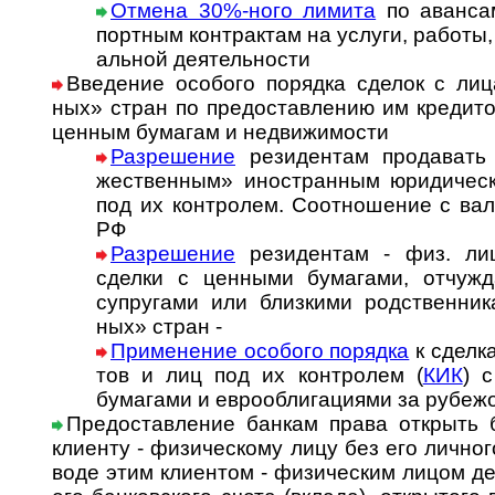
Отмена 30%-ного лимита
по аван­сам
порт­ным кон­т­рак­там на ус­лу­ги, ра­бо­ты, 
аль­ной де­я­тель­ности
Введение особого порядка сделок с лица
ных» стран по пре­до­став­ле­нию им кре­ди­
цен­ным бума­гам и недви­жи­мости
Разрешение
резиден­там про­да­вать 
жест­вен­ным» ино­стран­ным юри­ди­чес
под их конт­ро­лем. Со­от­но­ше­ние с ва­л
РФ
Разрешение
резидентам - физ. лиц
сделки с цен­ными бума­гами, отчуж­да
супру­гами или близ­кими род­ст­вен­ни­
ных» стран -
Применение особого порядка
к сдел­к
тов и лиц под их конт­ролем (
КИК
) с
бума­гами и евро­обли­га­ци­ями за рубеж
Предоставление банкам права открыть б
клиенту - физи­чес­кому лицу без его лич­но­г
воде этим клиен­том - физи­чес­ким лицом д