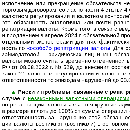
испол­не­ние или прекра­ще­ние обя­за­тельств не
тор­го­вым дого­во­рам, согла­сно части 4 ста­тьи 
валют­ном регу­ли­ро­ва­нии и валют­ном кон­т­роле
эта обя­зан­ность анало­гична или почти равно­з
репа­триа­ции валюты. Кроме того, в связи с вве­д
и про­дле­нием в апреле 2024 г. обя­за­тель­ной пр
отдель­ными экс­пор­те­рами для них фак­ти­че­ски
ность по
«осо­бой» репат­ри­а­ции валюты
. Для р
займо­да­телей - юриди­чес­ких лиц и ИП обя­за
валюты можно счи­тать вре­менно отме­нен­ной в
РФ от 08.08.2022 г. № 529, до вне­се­ния соот­ве
закон "О валют­ном регу­ли­ро­ва­нии и валют­ном 
ответ­ст­вен­ности по эпи­зо­дам нару­ше­ний до 08.
▲
Риски и проб­лемы, свя­зан­ные с репа
случае с
неза­кон­ными валют­ными опе­ра­ци­ями
по репат­риа­ции валюты являю­тся круп­ные адм
в раз­мере вплоть до 100% от суммы опе­ра­ции 
ответ­ствен­ность за нару­ше­ние этой обя­зан­но
ции валюты возни­кают (воз­ни­кали) в основ­ном 