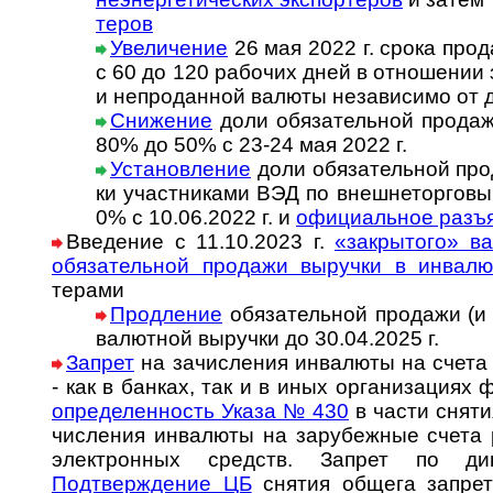
теров
Увеличение
26 мая 2022 г. срока прода
с 60 до 120 рабо­чих дней в отно­ше­нии
и непро­дан­ной валюты неза­ви­симо от 
Снижение
доли обязательной продажи
80% до 50% с 23-24 мая 2022 г.
Установление
доли обя­за­тель­ной про­
ки участ­ни­ка­ми ВЭД по внеш­не­тор­го­вы
0% с 10.06.2022 г. и
офици­аль­ное разъ
Введение с 11.10.2023 г.
«закрытого» вал
обяза­тель­ной про­дажи выру­чки в инва­л
терами
Продление
обязательной продажи (и
валютной выручки до 30.04.2025 г.
Запрет
на зачисления инвалюты на счета
- как в банках, так и в иных ор­га­ни­за­ци­ях ф
оп­ре­де­лен­ность Указа № 430
в час­ти сня­ти
чи­сле­ния ин­ва­лю­ты на за­ру­беж­ные счета
эле­к­т­рон­ных средств. Зап­рет по д
Подтверждение ЦБ
снятия общега запрета