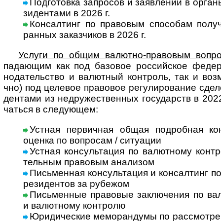
Подготовка запросов и заявлений в органы
зи­ден­тами в 2026 г.
Консалтинг по правовым способам получ
ран­ных заказ­чи­ков в 2026 г.
Услуги по общим валютно-правовым вопр
пада­ю­щим как под базовое рос­сий­ское феде­р
нода­тель­ство и валют­ный конт­роль, так и воз­мо
чно) под целе­вое пра­во­вое регу­ли­ро­ва­ние сде­л
ден­тами из недру­жест­вен­ных госу­дарств в 2022
чаться в сле­дующем:
Устная первичная общая подробная консу
оценка по воп­ро­сам / ситу­ации
Устная консультация по валютному конт­
тель­ным пра­во­вым ана­лизом
Письменная консультация и консалтинг по 
рези­ден­тов за рубежом
Письменные правовые заключения по валю
и валют­ному конт­ролю
Юридические меморандумы по рассмотрению