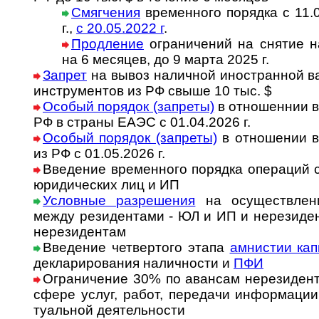
Смягчения
временного порядка с 11.04
г.,
с 20.05.2022 г
.
Продление
ограничений на снятие на­
на 6 ме­ся­цев, до 9 марта 2025 г.
Запрет
на вывоз наличной ино­ст­ран­ной в
инст­ру­ментов из РФ свыше 10 тыс. $
Особый порядок (запреты)
в отношеннии в
РФ в страны ЕАЭС с 01.04.2026 г.
Особый порядок (запреты)
в отношении в
из РФ с 01.05.2026 г.
Введение временного порядка опера­ций 
юриди­чес­ких лиц и ИП
Условные разрешения
на осущест­влени
между рези­ден­тами - ЮЛ и ИП и нере­зи­де
нере­зидентам
Введение четвертого этапа
амнистии кап
декла­риро­вания налич­ности и
ПФИ
Ограничение 30% по авансам нерези­дент
сфере услуг, работ, пере­дачи ин­фор­ма­ции
ту­аль­ной деяте­льности