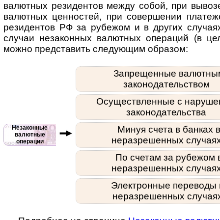
валют­ных рези­дентов между собой, при вывоз
валют­ных цен­нос­тей, при совер­шении пла­те­
рези­ден­тов РФ за рубе­жом и в дру­гих слу­ча
слу­чаи неза­кон­ных валют­ных опера­ций (в ц
можно пред­ста­вить следу­ющим образом:
Запрещенные валютны
законодательством
Осуществленные с наруше
законодательства
Незаконные
Минуя счета в банках 
валютные
неразрешенных случая
операции
По счетам за рубежом 
неразрешенных случая
Электронные переводы 
неразрешенных случая