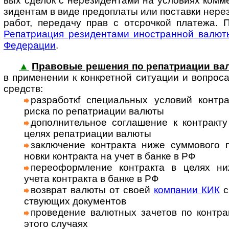
вых сделок с нере­зи­ден­тами на усло­виях ком­м
зиден­там в виде предо­платы или поста­вки нере­з
работ, пере­дачу прав с отсроч­кой пла­тежа. 
Репат­риа­ция рези­ден­тами ино­ст­ран­ной валю
Феде­рации
.
▲
Правовые решения по репатриации ва
в при­мене­нии к кон­к­рет­ной ситу­ации и воп­ро­
средств:
раз­ра­бо­ткf спе­ци­а­ль­ных ус­ло­вий кон­т
риска по репат­риа­ции валюты
допол­ни­тель­ное сог­лаше­ние к конт­ракт
целях репат­риа­ции валюты
заклю­чение конт­ракта ниже сум­мо­вого 
новки конт­ракта на учет в банке в РФ
пере­оформ­ле­ние конт­ракта в целях н
учета конт­ракта в банке в РФ
возв­рат валюты от своей
ком­па­нии КИК
с
ству­ющих доку­мен­тов
прове­дение валют­ных заче­тов по конт­ра
этого слу­чаях