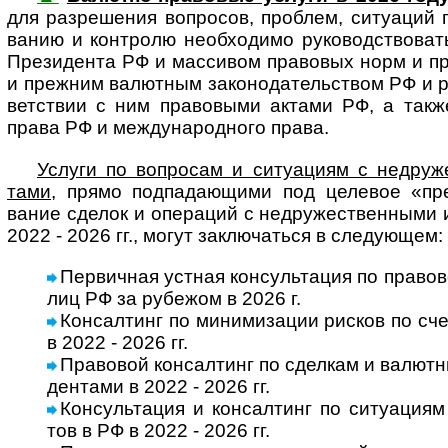
для разре­шения воп­ро­сов, про­б­лем, ситу­а­ций 
ва­нию и конт­ролю необ­хо­димо руко­вод­ст­во­ва
Пре­зи­дента РФ и мас­си­вом пра­во­вых норм и пра
и преж­ним валют­ным за­ко­но­да­тель­ст­вом РФ и 
вет­ст­вии с ним пра­во­выми актами РФ, а такж
права РФ и меж­ду­на­род­ного права.
Услуги по вопросам и ситуациям с недру­жес
тами
, прямо под­пада­ю­щими под целе­вое «пре­з
вание сде­лок и опе­ра­ций с недру­жест­вен­ными
2022 - 2026 гг., могут заклю­ча­ться в сле­дующем:
Первичная устная консультация по правов
лиц РФ за рубе­жом в 2026 г.
Консалтинг по минимизации рисков по сч
в 2022 - 2026 гг.
Правовой консалтинг по сделкам и валютны
ден­тами в 2022 - 2026 гг.
Консультация и консалтинг по ситуациям и
тов в РФ в 2022 - 2026 гг.