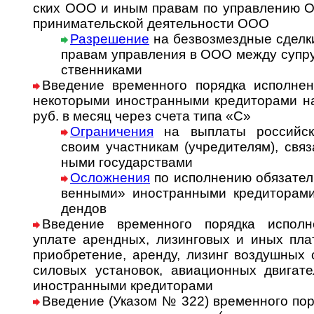
ских ООО и иным пра­вам по управ­ле­нию 
при­ни­ма­тель­ской де­я­тель­ности ООО
Разрешение
на безвозмездные сделки
правам управ­ления в ООО между суп­ру
ст­вен­никами
Введение временного порядка исполнен
не­ко­то­ры­ми ино­стран­ны­ми кре­ди­то­ра­
руб. в месяц через счета типа «С»
Ограничения
на выплаты российск
своим участ­никам (учре­ди­телям), свя­
ными госу­дарствами
Осложнения
по исполнению обязатель
венными» ино­стран­ными кре­ди­то­ра­ми
дендов
Введение временного порядка исполн
уплате арендных, лизинговых и иных пла­т
при­обре­те­ние, аренду, лизинг воз­душ­ных с
силовых ус­та­но­вок, ави­а­ци­он­ных дви­га­
ино­стран­ными кре­ди­торами
Введение (Указом № 322) временного пор