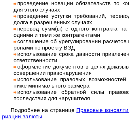
прове­дение новации обязательств по кон
для этого слу­чаях
прове­дение уступки требований, перево
долга в раз­ре­шен­ных слу­чаях
перевод сумм(ы) с одного контракта на 
одними и теми же контр­агентами
соглашение об урегулировании рас­че­тов 
ро­нами по про­екту ВЭД
использование срока дав­но­сти при­вле­че­ни
ответ­ст­вен­но­сти
оформ­ле­ние доку­мен­тов в целях дока­зыв
совер­ше­нии право­нару­ше­ния
исполь­зо­ва­ние пра­во­вых воз­мож­нос­т
ниже мини­маль­ного раз­мера
исполь­зова­ние обрат­ной силы пра­во­в
послед­ствия для нару­ши­теля
Подробнее на странице
Право­вые консал­ти
риа­ции валюты