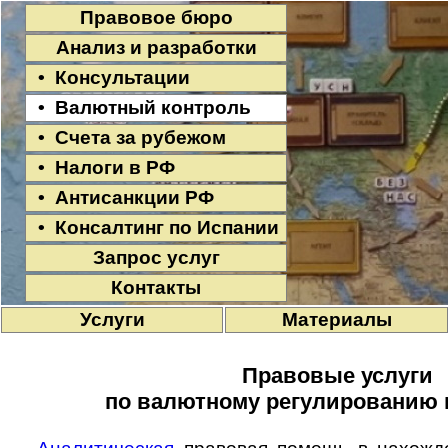
Правовое бюро
Анализ и разработки
• Консультации
• Валютный контроль
• Счета за рубежом
• Налоги в РФ
• Антисанкции РФ
• Консалтинг по Испании
Запрос услуг
Контакты
Услуги
Материалы
Правовые услуги
по валютному регулированию 