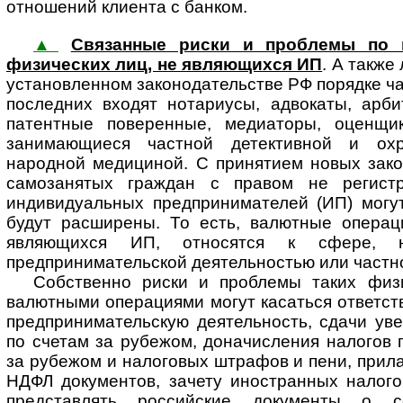
отношений клиента с банком.
▲
Связанные риски и проблемы по 
физических лиц, не являющихся ИП
. А также
установленном законодательстве РФ порядке ча
последних входят нотариусы, адвокаты, арб
патентные поверенные, медиаторы, оценщик
занимающиеся частной детективной и охр
народной медициной. С принятием новых зако
самозанятых граждан с правом не регистр
индивидуальных предпринимателей (ИП) могут
будут расширены. То есть, валютные операц
являющихся ИП, относятся к сфере, 
предпринимательской деятельностью или частно
Собственно риски и проблемы таких физ
валютными операциями могут касаться ответст
предпринимательскую деятельность, сдачи ув
по счетам за рубежом, доначисления налогов 
за рубежом и налоговых штрафов и пени, прила
НДФЛ документов, зачету иностранных налого
представлять российские документы о с