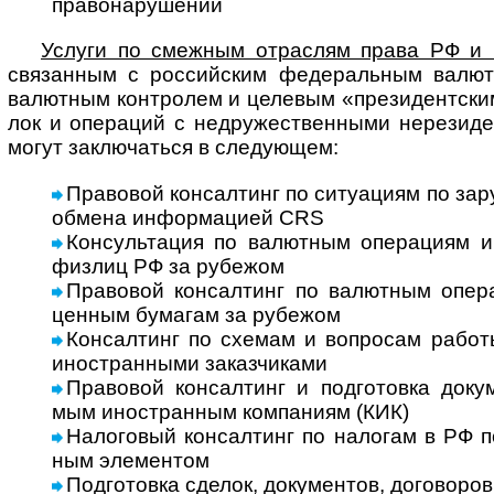
право­на­ру­шении
Услуги по смеж­ным отрас­лям права РФ и ме
свя­зан­ным с рос­сий­ским феде­раль­ным валют­
валют­ным конт­ро­лем и целе­вым «пре­зи­дент­ским
лок и опе­ра­ций с недру­жест­вен­ными нере­зи­де
могут заклю­ча­ться в сле­дующем:
Правовой консалтинг по ситуациям по зару
обмена инфор­ма­цией CRS
Консультация по валютным операциям и н
физ­лиц РФ за рубежом
Правовой консалтинг по валютным опер
цен­ным бума­гам за рубежом
Консалтинг по схемам и вопросам работы
ино­ст­ран­ными заказ­чи­ками
Правовой консалтинг и подготовка доку­мен
мым ино­ст­ран­ным ком­па­ниям (КИК)
Налоговый консалтинг по налогам в РФ по
ным эле­мен­том
Подготовка сделок, документов, дого­во­ров