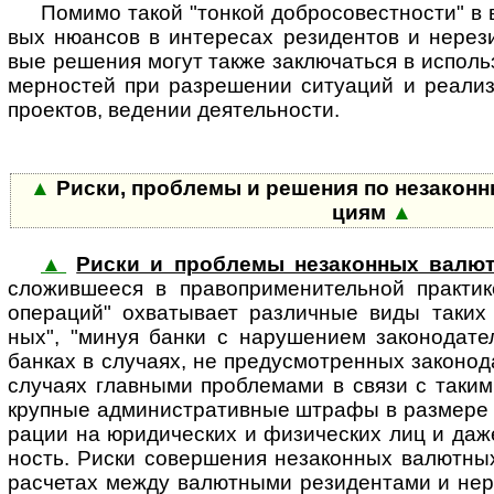
Помимо такой "тонкой добро­со­вест­ности" в в
вых нюан­сов в инте­ресах рези­дентов и нере­з
вые реше­ния могут также заклю­чаться в исполь
мер­ностей при раз­ре­шении ситу­аций и реали­
прое­ктов, веде­нии деятель­ности.
▲
Риски, проблемы и решения по неза­кон­н
циям
▲
▲
Риски и проблемы незаконных валю
сложив­шееся в пра­во­при­ме­ни­тель­ной прак­тик
опе­ра­ций" охва­ты­вает раз­лич­ные виды таких 
ных", "минуя банки с нару­ше­нием зако­но­да­те
бан­ках в слу­чаях, не пре­ду­смот­рен­ных зако­но­д
случаях глав­ными проб­ле­мами в связи с таким
круп­ные адми­ни­стра­тив­ные штрафы в раз­мер
ра­ции на юриди­ческих и физи­ческих лиц и даже 
ность. Риски совер­ше­ния неза­кон­ных валют­ны
рас­че­тах между валют­ными рези­ден­тами и нере