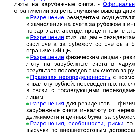
люты на за­ру­беж­ные счета. -
Офи­ци­аль­
огра­ни­че­нии зап­рета слу­ча­ями вы­вода див
Разрешение
резидентам осуществлят
и зачи­сле­ния на счета за рубе­жом в ин
по зар­плате, аре­нде, про­цент­ным пла­
Разрешение
физ. лицам – резидентам
свои счета за рубежом со счетов в ба
огра­ни­че­ний ЦБ
Разрешение
физическим лицам - резид
люту на за­ру­беж­ные счета в «дру­же
резуль­тате пере­во­дов с их сче­тов за 
Правовая неопределенность
с возмож
инва­люту руб­лей, пере­ве­ден­ных на с
в связи с после­дую­щими пере­во­да
лицам
Раз­ре­ше­ни­я
для ре­зи­ден­тов – физи­ч
за­ру­беж­ные сче­та ин­ва­лю­ту от не­ре­
дви­жи­мос­ти и цен­ных бу­маг за ру­бе­жо
Разрешения, особенности, риски
по 
вы­руч­ки по внеш­не­тор­го­вым до­го­во­