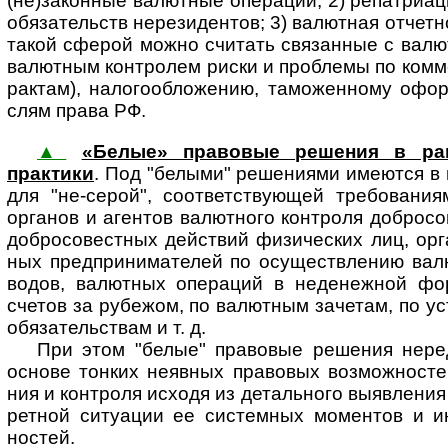
(не)за­кон­ные валют­ные опера­ции; 2) репатри­а
обяза­тельств нерези­дентов; 3) валют­ная отчет­н
такой сферой можно счи­тать связан­ные с валют
валют­ным конт­ролем риски и проб­лемы по комме
рак­там), налого­обло­жению, тамо­жен­ному офо
слям права РФ.
▲
«Белые» правовые решения в рамк
практики
. Под "белыми" решениями име­ют­ся в
для "не-серой", соответ­ствующей требо­вания
органов и агентов валютного конт­роля добросо
добросо­вестных дейст­вий физиче­ских лиц, орган
ных пред­прини­ма­телей по осущест­вле­нию валю
водов, валют­ных опера­ций в недене­жной фо
счетов за рубе­жом, по валют­ным заче­там, по ус
обяза­тель­ствам и т. д.
При этом "белые" правовые решения неред
основе тон­ких неяв­ных пра­во­вых воз­мож­нос­тей
ния и конт­роля исходя из деталь­ного выяв­ле­ния и
рет­ной ситу­ации ее систем­ных момен­тов и ин
ностей.