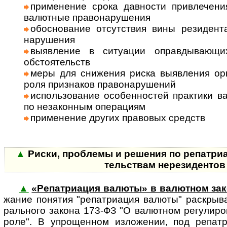
приме­нение срока дав­ности привле­чения
валют­ные право­нару­шения
обосно­вание отсут­ствия вины рези­ден
нару­шения
выяв­ление в ситу­ации оправды­ваю­щи
обсто­ятельств
меры для сниже­ния риска выяв­ления орг
роля при­зна­ков право­нару­шений
исполь­зова­ние особен­ностей прак­тики в
по неза­кон­ным опе­ра­циям
при­менение других пра­во­вых средств
▲
Риски, проблемы и решения по репат­ри­а­
тель­ствам нерези­денто
▲
«Репатриация валюты» в валютном за
жа­ние по­ня­тия "ре­пат­ри­а­ция ва­лю­ты" рас­кры­
раль­ного закона 173-ФЗ "О валют­ном ре­гу­ли­ро­
роле". В упро­щен­ном изло­же­нии, под репат