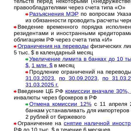
тельств пе­ред не­ко­то­ры­ми («не­дру­жес­т­в
пра­во­об­ла­да­те­ля­ми через счета типа «О»
Разъяснения МЭР
по во­п­ро­сам Ука­з
из обя­зан­нос­ти про­во­дить рас­че­ты че­
Введение временного порядка исполнения
ре­зи­ден­та­ми и ино­стран­ны­ми кре­ди­то­ра­
об­ли­га­ци­ям РФ че­рез счета типа «И»
Ограничения на переводы
фи­зи­ческих лиц
5 тыс. $ в ка­лен­дар­ный ме­сяц
Увеличение лимита в банках до 10 ты
$
,
1 млн. $
в месяц
Продление ог­ра­ни­че­ний на пе­ре­во­д
31.03.2023
,
по 30.09.2023
,
по 31.03.
31.03.2025 г.
Введение ЦБ РФ
комиссии вначале 30%,
инва­люты через бро­ке­ров в РФ
Отмена комиссии 12%
с 11 апреля 
банкам уста­нав­ли­вать для им­пор­те­ро
2 руб­лей от бир­жевого
Ограничение на
снятие наличной иност­
РФ до 10 тыс. $ в тече­ние 6 месяцев