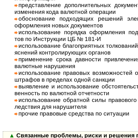
представление дополнительных документ
изме­не­ния кода валют­ной опе­рации
обоснование подходящих решений эле­м
оформ­ле­ния новых доку­мен­тов
использование порядка оформления под­т
тов по Инст­рук­ции ЦБ № 181-И
использование благоприятных толко­ва­ний
яс­не­ний конт­роли­рую­щих орга­нов
применение срока давности привлечения 
валют­ные нару­шения
использование правовых возможностей об
штра­фов в пре­де­лах одной санкции
выявление и использование обстоятельств,
вен­ность по валют­ной отчет­но­сти
использование обратной силы право­вого а
лед­ст­вия для нару­шителя
прочие правовые средства по ситу­ации
▲
Связанные проблемы, риски и решения п