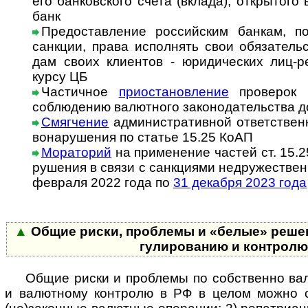
его бан­ков­с­ко­го счета (вкла­да), откры­то
банк
Предоставление российским банкам, п
санкции, права исполнять свои обя­за­тель
дам своих кли­ен­тов - юри­ди­чес­ких лиц-­
курсу ЦБ
Частичное
приостановление
проверок н
соблю­дению валют­ного зако­но­да­тель­ства до
Смягчение
административной ответственн
во­на­ру­ше­ния по статье 15.25 КоАП
Мораторий
на при­ме­не­ние частей ст. 15.
ру­ше­ния в свя­зи с сан­к­ци­я­ми не­дру­жест­в
фев­раля 2022 года по
31 дека­бря 2023 года
▲
Общие риски, проблемы и «белые» решен
гу­ли­ро­ва­нию и конт­рол
Общие риски и проблемы по собственно валю
и валют­ному конт­ролю в РФ в целом можно 