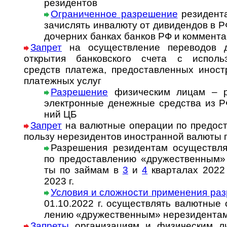
рези­дентов
Ограниченное раз­ре­ше­ние
ре­зи­ден­т
за­чис­лять ин­ва­лю­ту от ди­ви­ден­дов в 
дочер­них бан­ках бан­ков РФ и ком­мен­та
Запрет
на осуществление переводов д
открытия бан­ков­ского счета с ис­поль­зо
средств пла­тежа, предо­став­лен­ных ино­ст
плате­жных услуг
Разрешение
физическим лицам – ре
элект­рон­ные денеж­ные сред­ства из РФ
ний ЦБ
Запрет
на валютные операции по предо­став
пользу не­ре­зи­ден­тов ино­стран­ной ва­люты
Разрешения ре­зи­ден­там осу­щест­в­ля
по пред­остав­ле­нию «дру­жест­вен­ным» н
ты по займам в
3
и
4
кварталах 2022 
2023 г.
Условия и сложности при­ме­не­ния раз­
01.10.2022 г. осу­щест­в­лять ва­лют­ные 
ле­нию «дру­жест­вен­ным» не­ре­зи­ден­та
Запреты
организациям и физическим л