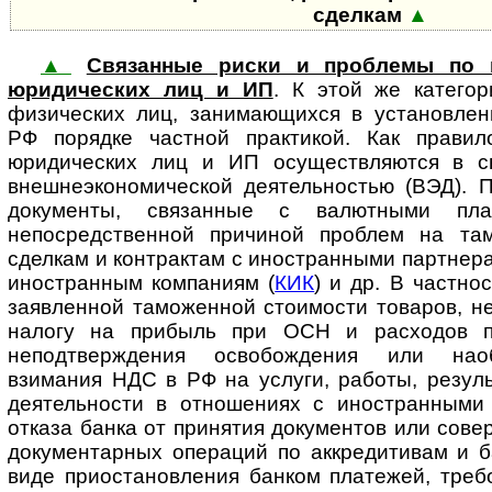
сделкам
▲
▲
Связанные риски и проблемы по 
юридических лиц и ИП
. К этой же катего
физических лиц, занимающихся в установлен
РФ порядке частной практикой. Как правил
юридических лиц и ИП осуществляются в св
внешнеэкономической деятельностью (ВЭД). 
документы, связанные с валютными пла
непосредственной причиной проблем на там
сделкам и контрактам с иностранными партнера
иностранным компаниям (
КИК
) и др. В частно
заявленной таможенной стоимости товаров, н
налогу на прибыль при ОСН и расходов 
неподтверждения освобождения или наоб
взимания НДС в РФ на услуги, работы, резул
деятельности в отношениях с иностранными 
отказа банка от принятия документов или сове
документарных операций по аккредитивам и б
виде приостановления банком платежей, треб