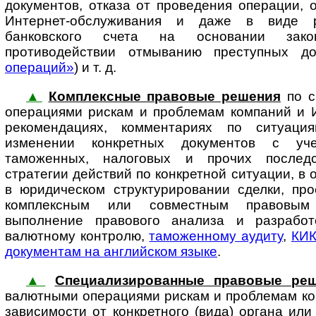
документов, отказа от проведения операции, 
Интернет-обслуживания и даже в виде р
банковского счета на основании зак
противодействии отмыванию преступных до
операций»
) и т. д.
▲
Комплексные правовые решения
по с
операциями рискам и проблемам ком­па­ний и 
рекомендациях, комментариях по ситуаци
изменении конкретных документов с уче
таможенных, налоговых и прочих последс
стратегии действий по конкретной ситуации, в 
в юридическом структурировании сделки, про
комплексным или совместным правовым
выполнение правового анализа и разработ
валютному конт­ролю,
таможенному аудиту
,
КИ
документам на английском языке
.
▲
Специализированные правовые ре
валютными операциями рискам и про­б­ле­мам ком
зависимости от конкретного (вида) органа или