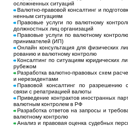
ослож­нен­ных ситу­аций
Валютно-правовой консалтинг и подго­товк
нен­ным ситу­ациям
Правовые услуги по валютному контролю
долж­ност­ных лиц орга­ни­заций
Правовые услуги по валютному контролю 
при­ни­ма­те­лей (ИП)
Онлайн консультация для физических лиц
ро­ва­нию и валют­ному конт­ролю
Консалтинг по ситуациям юриди­чес­ких ли
рубе­жом
Разработка валютно-правовых схем расче
и нере­зи­ден­тами
Правовой консалтинг по разрешению сит
связи с репат­ри­а­цией валюты
Приведение контрактов иностранных партне
валют­ным кон­т­ро­лем в РФ
Разработка ответов на запросы и требо­в
валют­ному конт­ролю
Анализ и право­вая оценка судеб­ных перс­