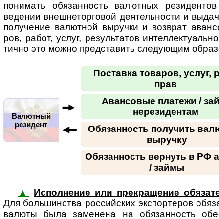
пони­мать обя­зан­ность валют­ных рези­ден­тов
веде­нии внеш­не­тор­го­вой дея­тель­но­сти и выда
полу­че­ние валют­ной выручки и возв­рат аван­
ров, работ, услуг, резуль­та­тов интел­лек­ту­аль­но
ти­чно это можно пред­ста­вить сле­ду­ющим образ
Поставка товаров, услуг, р
прав
Авансовые платежи / за
нерезидентам
Валютный
резидент
Обязанность получить вал
выручку
Обязанность вернуть в РФ 
/ займы
▲
Исполнение или прекращение обязат
Для боль­шин­ства рос­сий­ских экс­пор­те­ров обя­
валюты была заме­нена на обя­зан­ность обес­п