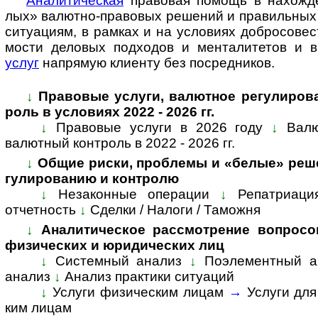
Ана­ли­ти­че­с­кая
пра­во­вая по­мощь в на­хо­ж­де
лых» ва­лют­но-­пра­во­вых ре­ше­ний и пра­ви­ль­ных 
си­ту­а­ци­ям, в рам­ках и на усло­ви­ях доб­ро­со­вес
мо­сти дело­вых под­хо­дов и мен­та­ли­те­тов и
услуг
на­пря­мую кли­енту без по­сред­ников.
↓
Пра­во­вые услуги, валютное ре­гу­ли­ро­
роль в усло­виях 2022 - 2026 гг.
↓
Правовые услуги в 2026 году
↓
Валю
валютный конт­роль в 2022 - 2026 гг.
↓
Общие риски, проблемы и «белые» реше
гу­ли­ро­ва­нию и конт­ролю
↓
Незаконные операции
↓
Репатриаци
отчетность
↓
Сделки / Налоги / Таможня
↓
Аналитическое рассмотрение вопросов, 
физи­чес­ких и юри­ди­чес­ких лиц
↓
Системный анализ
↓
Поэле­мент­ный а
ана­лиз
↓
Ана­лиз прак­тики ситуаций
↓
Услуги физическим лицам
→
Услуги дл
ким лицам