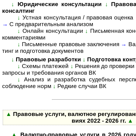
↓
Юридические консультации
↓
Правова
консалтинг
↓
Устная консультация / правовая оценка
→
С пред­ва­ри­тель­ным анализом
↓
Онлайн консультации
↓
Письменная кон
комментариями
↓
Пись­мен­ные право­вые заклю­чения
→
Ва
тинг и подго­товка доку­ментов
↓
Правовые разработки
↓
Подготовка конт
↓
Схемы платежей
↓
Решения до проверки
запросы и требования органов ВК
↓
Анализ и разработка судебных персп
соблюдение норм
↓
Редкие случаи ВК
▲
Пра­во­вые услуги, валютное ре­гу­ли­ро­ва­
виях 2022 - 2026 гг.
▲
▲
Валютно-правовые услуги в 2026 год