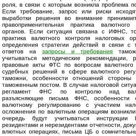
роля, в связи с которым возникла проблема 
Если требование, запрос или риски исходя
выработки решения во внимание принимае
правоприменительная практика валютного 
органов. Если ситуация связана с ИФНС, т
практика валютного конт­роля налоговых о
определения стратегии действий в связи с 
ответов на
запросы и требования
таможе
учитываться ме­то­ди­чес­кие рекомендации,
правовые акты ФТС по вопросам валютного к
судебных решений в сфере валютного ре­гу­л
таможни, особенности отношений стороны 
таможенным постом. В случае налоговой ситуа
регламент ФНС по конт­ролю над вал
разъясняющие письма ФНС, особенности с
валютному ре­гу­ли­ро­ва­нию с участием на
осложнения по валютным операциям возникли 
очередь будут учитываться инструкции
резидентами и нерезидентами отчетности, док
влютных операциях, письма ЦБ о сомнительны