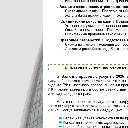
↓
Незаконные операции
↓
Репатриаци
↓
Аналитическое рассмотрение вопросов,
↓
Системный анализ
↓
Поэле­мент­ный
↓
Услуги физическим лицам
→
Услуг
↓
Юридические консультации
↓
Право
↓
Устная консультация / правовая оц
↓
Онлайн консультации
↓
Письменная
↓
Пись­мен­ные право­вые заклю­чения
↓
Правовые разработки
↓
Подготовка 
↓
Схемы платежей
↓
Решения до пров
↓
Анализ и разработка судебных пер
▲
Пра­во­вые услуги, валютное ре­гу­
▲
Валютно-правовые услуги в 2026 г
ситу­а­ций по валют­ному регу­ли­ро­ва­нию и кон
зи­дента РФ и мас­си­вом пра­во­вых норм и пра­в
РФ и ранее при­ня­тыми в соот­вет­ст­вии с ни
и меж­ду­на­род­ного права.
Услуги по вопросам и ситуациям с недру­
вое «пре­зи­дент­ское» регу­ли­ро­вание сде­лок
2026 гг., могут заклю­ча­ться в сле­дующем:
Первичная устная консультация по пр
Консалтинг по минимизации рисков по
Правовой консалтинг по сделкам и вал