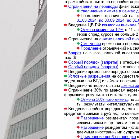
то­ра­ми обя­за­тельств по ев­ро­об­ли­га­
Ограничения на переводы
фи­зи­ческих
Увеличение лимита в банках до
Продление ог­ра­ни­че­ний на пе
31.03.2024
,
по 30.09.2024
,
по 31.
Введение ЦБ РФ
комиссии вначале 
Отмена комиссии 12%
с 11 ап
те­ров спред кур­сов не больше 2 
Ограничение на
снятие наличной ино
Смягчения
временного порядка с
Продление
ограничений на сняти
Запрет
на вывоз наличной ино­ст­ран
тыс. $
Особый порядок (запреты)
в отношенн
Особый порядок (запреты)
в отношени
Введение временного порядка опера­ц
Условные разрешения
на осущест­вле
зи­ден­тами при ВТД и зай­мах нере­зиде
Введение четвертого этапа
амнистии
Ограничение 30% по авансам нерези­
фор­ма­ции, резуль­татов интел­лек­ту­ал
Отмена 30%-ного лимита
по ава
ты, ре­зуль­та­ты ин­тел­лек­ту­аль­н
Введение особого порядка сделок с л
кре­ди­тов и займов в рублях, по цен­ны
Разрешение
резиден­там про­да
чес­ким ли­цам и юр. ли­цам под их 
Разрешение
резидентам - физ.
да­е­мыми ино­ст­ран­ны­ми супру­г
Применение особого порядка
к