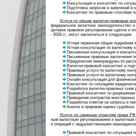
Консультация и консалтинг по ситуация
Подготовка запросов и заявлений в ор
Консалтинг по правовым способам полу
Услуги по общим валютно-правовым воп
феде­раль­ное валют­ное зако­нода­тель­ство и 
целе­вое пра­во­вое регу­ли­ро­ва­ние сде­лок и о
- 2026 гг., могут заклю­чаться в сле­дующем:
Устная первичная общая подробная конс
Устная консультация по валютному ко
Письменная консультация и консалтин
Письменные правовые заключения по в
Юридические меморандумы по рассмотр
Валютно-правовой консалтинг и подго­
Правовые услуги по валютному контро
Правовые услуги по валютному контрол
Онлайн консультация для физических 
Консалтинг по ситуациям юриди­чес­ки
Разработка валютно-правовых схем ра
Правовой консалтинг по разрешению си
Приведение контрактов иностранных па
Разработка ответов на запросы и тре
Анализ и право­вая оценка судеб­ных п
Услуги по смеж­ным отрас­лям права РФ и
ным валют­ным регу­ли­ро­ва­нием и валют­ным ко
и опе­ра­ций с недру­жест­вен­ными нере­зи­ден­
Правовой консалтинг по ситуациям по