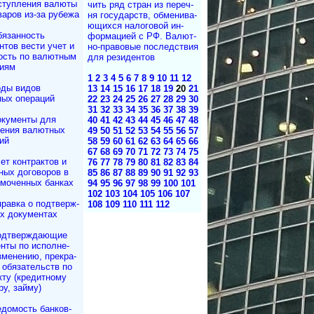
ступления валюты
чить ряд стран из пе­реч­
варов из-за рубежа
ня го­су­дарств, об­ме­ни­ва­
ю­щих­ся на­ло­го­вой ин­
язанность
фор­ма­ци­ей с РФ. Ва­лют­
­тов вести учет и
но-пра­во­вые по­след­ст­вия
ость по валютным
для ре­зи­ден­тов
иям
1
2
3
4
5
6
7
8
9
10
11
12
ды видов
13
14
15
16
17
18
19
20
21
ых операций
22
23
24
25
26
27
28
29
30
31
32
33
34
35
36
37
38
39
кументы для
40
41
42
43
44
45
46
47
48
ения валютных
49
50
51
52
53
54
55
56
57
ий
58
59
60
61
62
63
64
65
66
67
68
69
70
71
72
73
74
75
ет контрактов и
76
77
78
79
80
81
82
83
84
­ных договоров в
85
86
87
88
89
90
91
92
93
омоченных банках
94
95
96
97
98
99
100
101
102
103
104
105
106
107
равка о под­твер­ж­
108
109
110
111
112
их документах
одтверждающие
ты по ис­пол­не­
­ме­не­нию, пре­кра­
обя­за­тельств по
к­ту (кре­дит­но­му
­ру, займу)
домость бан­ков­