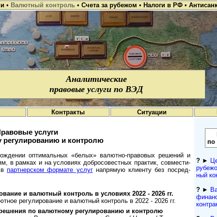
ии
•
Валютный контроль
•
Счета за рубежом
•
Налоги в РФ
•
Антисан
Аналитические
правовые услуги по ВЭД
Контракты
Ситуации
равовые услуги
 регулированию и контролю
по
ж­де­нии оп­ти­ма­ль­ных «бе­лых» ва­лют­но-­пра­во­вых ре­ше­ний и
?
►
Це
и­ям, в рам­ках и на усло­ви­ях доб­ро­со­вест­ных прак­тик, сов­мес­ти­
рубежо
и в
парт­не­р­с­ком фор­мате услуг
на­пря­мую кли­енту без по­сред­
ный кон
?
►
Ва
о­ва­ние и валютный конт­роль в усло­виях 2022 - 2026 гг.
финанс
тное ре­гу­ли­ро­ва­ние и валютный конт­роль в 2022 - 2026 гг.
контра
шения по валютному ре­гу­ли­ро­ва­нию и конт­ролю