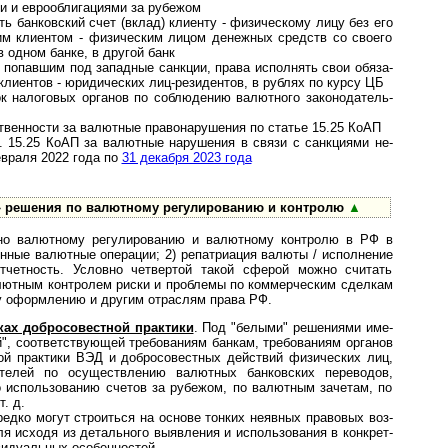
и и евро­обли­га­ци­ями за рубежом
 банковский счет (вклад) клиенту - физи­чес­кому лицу без его
этим клиен­том - физи­чес­ким лицом денеж­ных средств со сво­его
го в одном банке, в другой банк
попавшим под западные санкции, права исполнять свои обя­за­
­ен­тов - юри­ди­чес­ких лиц-­рези­ден­тов, в рублях по курсу ЦБ
 налоговых органов по соблю­дению валют­ного зако­но­да­тель­
енности за валют­ные пра­во­на­ру­ше­ния по статье 15.25 КоАП
 15.25 КоАП за ва­лют­ные на­ру­ше­ния в свя­зи с сан­к­ци­я­ми не­
ев­раля 2022 года по
31 дека­бря 2023 года
ешения по валютному ре­гу­ли­ро­ва­нию и конт­ролю
▲
 валют­ному регули­ро­ванию и валют­ному конт­ролю в РФ в
н­ные валют­ные опера­ции; 2) репатри­ация валюты / испол­нение
отчет­ность. Условно чет­вер­той такой сферой можно счи­тать
лют­ным конт­ролем риски и проб­лемы по коммер­ческим сдел­кам
ому оформ­лению и другим отра­слям права РФ.
х добросо­вест­ной практики
. Под "белыми" решениями име­
й", соответ­ствующей требо­ваниям банкам, требо­ваниям органов
ой практики ВЭД и добросо­вестных дейст­вий физиче­ских лиц,
­ма­телей по осущест­вле­нию валют­ных бан­ков­ских пере­водов,
 исполь­зованию счетов за рубе­жом, по валют­ным заче­там, по
т. д.
ко могут стро­иться на основе тон­ких неяв­ных пра­во­вых воз­
оля исходя из деталь­ного выяв­ле­ния и испо­ль­зо­ва­ния в конк­рет­
и­дуаль­ных особен­ностей.