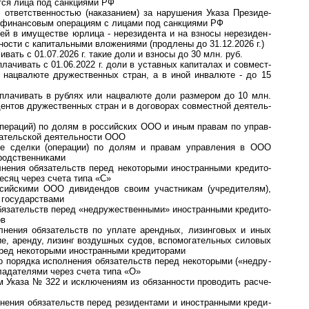
я­ются лица под санк­циями РФ
 ответственностью (наказанием) за нару­ше­ния Указа Пре­зи­де­
 финан­со­вым опе­ра­циям с лицами под санк­ци­ями РФ
 в имуще­стве юрлица - нере­зи­дента и на взносы нере­зи­ден­
­ности с капи­таль­ными вложе­ниями (прод­лены до 31.12.2026 г.)
вать с 01.07.2026 г. такие доли и взносы до 30 млн. руб.
чивать с 01.06.2022 г. доли в ус­тав­ных ка­пи­та­лах и со­вмест­
ли нац­ва­люте дру­жест­вен­ных стран, а в иной инва­люте - до 15
ачивать в рублях или нац­ва­люте доли раз­ме­ром до 10 млн.
ден­тов дру­жест­вен­ных стран и в дого­во­рах сов­мест­ной дея­тель­
е­ра­ций) по долям в рос­сий­ских ООО и иным пра­вам по управ­
­тель­ской де­я­тель­ности ООО
 сделки (опера­ции) по долям и правам управ­ления в ООО
од­ст­вен­никами
ия обязательств перед не­ко­то­ры­ми ино­стран­ны­ми кре­ди­то­
есяц через счета типа «С»
йскими ООО диви­ден­дов своим участ­никам (учре­ди­телям),
и госу­дарствами
зательств перед «недру­жест­венными» ино­стран­ными кре­ди­то­
ов
лнения обязательств по уплате арендных, лизинговых и иных
­ние, аренду, лизинг воз­душ­ных судов, вспо­мо­га­тель­ных силовых
 перед неко­то­рыми ино­стран­ными кре­ди­торами
орядка исполнения обя­за­тельств пе­ред не­ко­то­ры­ми («не­дру­
б­ла­да­те­ля­ми через счета типа «О»
м Ука­за № 322 и ис­к­лю­че­ни­ям из обя­зан­нос­ти про­во­дить рас­че­
я обя­за­тельств пе­ред ре­зи­ден­та­ми и ино­стран­ны­ми кре­ди­