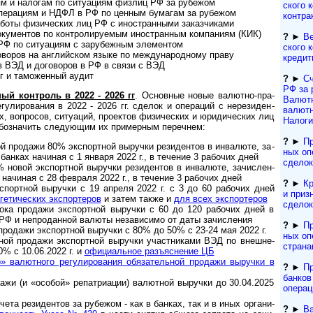
 и нало­гам по ситу­а­циям физ­лиц РФ за рубежом
ско­го 
ера­циям и НДФЛ в РФ по цен­ным бума­гам за рубежом
контра
ты физи­чес­ких лиц РФ с ино­ст­ран­ными заказ­чи­ками
мен­тов по конт­ро­ли­ру­е­мым ино­ст­ран­ным ком­па­ниям (КИК)
?
►
Ве
Ф по ситуа­циям с зару­беж­ным эле­мен­том
ско­го 
о­ров на анг­лий­ском языке по меж­ду­на­род­ному праву
кредит
в ВЭД и дого­во­ров в РФ в связи с ВЭД
 и тамо­жен­ный аудит
?
►
Сч
РФ за 
ный конт­роль в 2022 - 2026 гг
. Основ­ные новые валют­но-пра­
Валютн
­лиро­вания в 2022 - 2026 гг. сде­лок и опе­ра­ций с нере­зи­ден­
валютн
, воп­ро­сов, ситу­аций, проек­тов физи­чес­ких и юриди­чес­ких лиц
Налоги
обоз­на­чить сле­ду­ющим их при­мер­ным перечнем:
?
►
Пр
 продажи 80% экс­порт­ной выру­чки рези­ден­тов в инва­люте, за­
ных оп
 бан­ках начи­ная с 1 января 2022 г., в тече­ние 3 рабо­чих дней
сделок
вой экс­порт­ной выру­чки рези­ден­тов в инва­люте, за­чис­лен­
 начи­ная с 28 фев­раля 2022 г., в тече­ние 3 рабо­чих дней
?
►
Кр
портной выручки с 19 апреля 2022 г. с 3 до 60 рабо­чих дней
и приз
­ти­чес­ких экспор­те­ров
и затем также и
для всех экс­пор­теров
сделок
ока продажи экс­порт­ной выру­чки с 60 до 120 рабо­чих дней в
и РФ и непро­дан­ной валюты неза­ви­симо от даты зачис­ления
?
►
Пр
родажи экспорт­ной выру­чки с 80% до 50% с 23-24 мая 2022 г.
ных оп
ной про­да­жи экс­порт­ной вы­руч­ки участ­ни­ка­ми ВЭД по внеш­не­
страна
 0% с 10.06.2022 г. и
офици­аль­ное разъяс­нение ЦБ
» валют­ного регули­рова­ния обяза­тель­ной про­дажи выру­чки в
?
►
Пр
банков
ажи (и «особой» репатриации) валютной выручки до 30.04.2025
операц
та резидентов за рубежом - как в банках, так и в иных ор­га­ни­
?
►
Ва