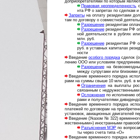
до­при­об­ре­та­те­ля­ми по кото­рым явл
Правовая неопределенность
с
нта РФ о зап­ре­тах по сдел­кам и
Запреты
на оплату резидентами долей
там по дого­вору о сов­мест­ной деятель
Разрешение
резидентам оплачи
Разрешение
резидентам РФ опла
ной де­я­тель­нос­ти в руб­лях и
млн. руб.
Разрешение
резидентам РФ опл
руб. в устав­ных капи­та­лах рези­
ности
Введение
особого порядка
сделок (оп
ле­нию ООО или усло­виям пред­при­ни­ма
Разрешение
на безвозмездные
между суп­ру­гами или близ­кими р
Введение временного порядка исполнен
ра­ми на суммы свыше 10 млн. руб. в м
Ограничения
на выплаты росси
свя­зан­ным с недру­жест­вен­ным
Осложнения
по исполнению обя
ра­ми и полу­ча­те­лями диви­денд
Введение временного порядка испо
пла­те­жей по дого­во­рам на при­обре­те
ус­та­но­вок, ави­а­ци­он­ных дви­га­те­лей
Введение (Указом № 322) временного п
жес­т­вен­ны­ми») ино­стран­ны­ми пра­во­о
Разъяснения МЭР
по во­п­ро­са
ты че­рез сче­та типа «О»
Введение временного порядка исполнени