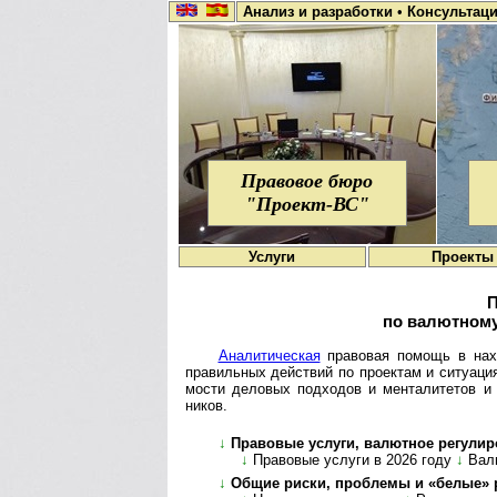
Анализ и разработки
•
Консультац
Правовое бюро
"Проект-ВС"
Услуги
Проекты
П
по валютному
Ана­ли­ти­че­с­кая
пра­во­вая по­мощь в на­хо­
пра­ви­ль­ных дей­ст­вий по про­е­к­там и си­ту­а­ц
мо­сти дело­вых под­хо­дов и мен­та­ли­те­тов 
ников.
↓
Пра­во­вые услуги, валютное ре­гу­ли­р
↓
Правовые услуги в 2026 году
↓
Валю
↓
Общие риски, проблемы и «белые» ре