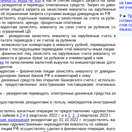
е­лен­ность Указа № 430
в час­ти сня­тия об­ще­го зап­ре­та на за­чи­
на тамо
 ре­зи­ден­тов и пере­воды эле­к­т­рон­ных средств. Зап­рет по ди­ви­
ми уча
ятия общега запрета на зачис­ления инва­люты на за­ру­беж­ные
об огра­ни­че­нии зап­рета слу­ча­ями вы­вода диви­ден­дов из РФ
?
►
Пр
твлять отдель­ные пере­воды и зачи­сле­ния на счета за рубе­
гото­вк
 по зар­плате, аре­нде, про­цент­ным пла­тежам
с­тов с
идентам зачислять инва­люту на свои счета за рубежом со
языках
 огра­ни­че­ний ЦБ
- резидентам за­чис­лять ин­ва­люту на за­ру­беж­ные счета в
уль­тате пере­во­дов с их сче­тов за рубежом
возможностью конвер­та­ции в инва­люту руб­лей, пере­ве­ден­ных
 связи с после­дую­щими пере­во­дами этой инва­люты иным лицам
 физи­чес­ких лиц за­чис­лять на за­ру­беж­ные сче­та ин­ва­лю­ту от
­жи­мос­ти и цен­ных бу­маг за ру­бе­жом и ком­мен­та­рий к ним
ки
по зачислениям валют­ной вы­руч­ки по внеш­не­тор­го­вым до­го­
и­дентов
и­ден­там – фи­зи­чес­ким ли­цам за­чис­лять ин­ва­лю­ту от ди­ви­ден­
дочер­них бан­ках бан­ков РФ и ком­мен­та­рий к нему
енежных средств без открытия бан­ков­ского счета с ис­поль­зо­
а, предо­став­лен­ных ино­ст­ран­ными постав­щи­ками плате­жных
– резидентам пере­во­дить элект­рон­ные денеж­ные сред­ства из
став­ле­ние рези­ден­тами в пользу не­ре­зи­ден­тов ино­стран­ной
ст­в­лять ва­лют­ные опе­ра­ции по пред­остав­ле­нию «дру­жест­вен­
 по займам в
3
и
4
кварталах 2022 г. и в
1
,
2
,
3
кварталах 2023 г.
ния раз­ре­ше­ния
ре­зи­ден­там до 01.10.2022 г. осу­щест­в­лять ва­
е­нию «дру­жест­вен­ным» не­ре­зи­ден­там ин­ва­лю­ты по займам
ицам РФ осуществлять сделки и финан­совые опе­ра­ции, вы­го­