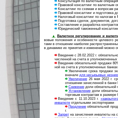
Консультация по валютным операциям
Правовой консалтинг по валютным оп
Консалтинг по схемам и вопросам рабо
Правовой консалтинг и подготовка доку­
Налоговый консалтинг по налогам в Р
Подготовка сделок, документов, дого­в
Составление и разработка контрак­то
Юридический таможенный консал­тинг
▲
Валютное ре­гу­ли­ро­ва­ние и валют
вовые поло­жения и осо­бен­ности целевого регу
тами в отно­ше­нии наибо­лее распро­стра­нен­ных
в дина­мике их при­ня­тия и изме­не­ний можно 
Введение с 28.02.2022 г. обязательной
чис­лен­ной на счета в упол­но­мо­чен­ных
Введение обязательной продажи 80% но
ной на счета в упол­но­мо­чен­ных бан­ках
Увеличение срока продажи экс
вна­чале
для несырь­евых неэнер­ге
Увеличение
26 мая 2022 г. ср
отно­ше­нии зачис­лен­ной в банк
Снижение
доли обязательной п
Установление
доли обя­за­тель­
тор­го­вым кон­т­рак­там в раз­мере
Введение с 11.10.2023 г.
«закрытого
инва­люте
отдель­ными экс­пор­терами
Продление
обязательной прод
г.
Запрет
на зачисления инвалюты на сче