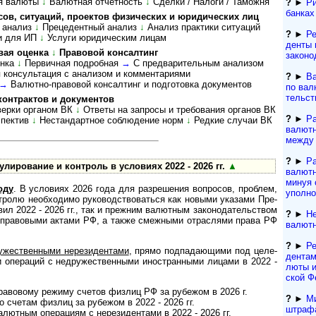
я валюты
↓
Валютная отчетность
↓
Сделки / Налоги / Таможня
?
►
Ри
банках
 ситу­а­ций, про­ек­тов физи­чес­ких и юри­ди­чес­ких лиц
 ана­лиз
↓
Преце­дент­ный ана­лиз
↓
Ана­лиз прак­тики ситуаций
?
►
Ре
и для ИП
↓
Услуги юри­ди­чес­ким лицам
ден­ты
вая оценка
↓
Правовой консалтинг
за­ко­но
енка
↓
Первичная подробная
→
С пред­ва­ри­тель­ным анализом
 консультация с анализом и комментариями
?
►
Ва
→
Валютно-­право­вой консал­тинг и подго­товка доку­ментов
по валю
тель­ст
контрактов и документов
ерки органом ВК
↓
Ответы на запросы и требования органов ВК
?
►
Р
спектив
↓
Нестандартное соблюдение норм
↓
Редкие случаи ВК
валютн
между 
?
►
Р
ли­ро­ва­ние и конт­роль в усло­виях 2022 - 2026 гг.
▲
валютн
минуя 
оду
. В усло­виях 2026 года для разре­шения воп­ро­сов, про­б­лем,
уполн
т­ролю необ­хо­димо руко­вод­ст­во­ва­ться как новыми ука­зами Пре­
ил 2022 - 2026 гг., так и преж­ним валют­ным за­ко­но­да­тель­ст­вом
?
►
Не
м пра­во­выми актами РФ, а также смеж­ными отра­с­лями права РФ
валютн
?
►
Ре
жест­вен­ными нере­зи­ден­тами
, прямо под­пада­ю­щими под целе­
ден­та­
 и опе­ра­ций с недру­жест­вен­ными ино­ст­ран­ными лицами в 2022 -
лю­ты 
ской Ф
авовому режиму сче­тов физ­лиц РФ за рубе­жом в 2026 г.
?
►
Ми
 счетам физлиц за рубе­жом в 2022 - 2026 гг.
штрафа 
ютным опера­циям с нере­зи­ден­тами в 2022 - 2026 гг.