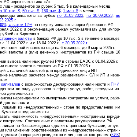
ци­ям РФ че­рез счета типа «И»
 лиц - ре­зи­ден­тов за ру­беж 5 тыс. $ в ка­лен­дар­ный ме­сяц
 10 тыс. $
,
50 тыс. $
,
150 тыс. $
,
1 млн. $
в месяц
­ре­во­ды ин­ва­лю­ты за ру­беж
по 31.03.2023
,
по 30.09.2023
,
по
03.2025 г.
30%, а затем 12%
на поку­пку инва­люты через бро­ке­ров в РФ
реля 2022 г. и рекомендация банкам уста­нав­ли­вать для им­пор­
руб­лей от бир­жевого
ст­ранной валюты
в бан­ках РФ до 10 тыс. $ в тече­ние 6 месяцев
 11.04.2022 г. и с 18.04.2022 г.,
с 20.05.2022 г
.
е на­лич­ной ин­ва­лю­ты еще на 6 ме­ся­цев, до 9 марта 2025 г.
­ной валюты и (или) денеж­ных инст­ру­ментов из РФ свыше 10
ии вывоза наличных рублей РФ в страны ЕАЭС с 01.04.2026 г.
и вывоза золота в слитках из РФ с 01.05.2026 г.
ий с наличной валю­той для юриди­чес­ких лиц и ИП
ние налич­ных рас­четов между рези­ден­тами - ЮЛ и ИП и нере­
нтам
 капиталов
с возмож­но­стью декла­риро­вания налич­ности и
ПФИ
дентам по ряду дого­воров в сфере услуг, работ, пере­дачи ин­
ь­ной деяте­льности
н­сам не­ре­зи­ден­там по им­порт­ным кон­т­рак­там на ус­лу­ги, ра­бо­
ой де­я­тель­ности
ицами из «не­дру­жест­вен­ных» стран по пре­до­став­ле­нию им
м бума­гам и недви­жи­мости
­вать не­дви­жи­мость «не­дру­жест­вен­ным» ино­стран­ным юри­ди­
конт­ро­лем. Со­от­но­ше­ние с ва­лют­ным ре­гу­ли­ро­ва­ни­ем РФ
 лицам на безвоз­мезд­ные сделки с цен­ными бума­гами, отчуж­
ами или близ­кими род­ст­вен­ни­ками из «недру­жест­вен­ных» стран -
 сдел­кам (опера­циям) рези­ден­тов и лиц под их конт­ролем (
КИК
)