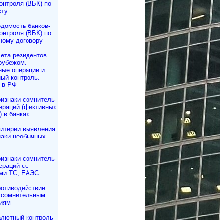
контроля (ВБК) по
кту
домость бан­ков­
контроля (ВБК) по
ному договору
ета резидентов
рубежом.
ые операции и
ый контроль.
 в РФ
изнаки сомнитель­
ераций (фиктивных
) в банках
итерии выявления
наки необычных
изнаки сомнитель­
ераций со
ми ТС, ЕАЭС
отиводействие
 сомнительным
иям
лютный контроль