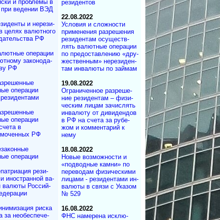
ски и проблемы в
ре­зи­ден­тов
 при ведении ВЭД
22.08.2022
зиденты и не­ре­зи­
Условия и сложности
 в целях валютного
при­ме­не­ния раз­ре­ше­ния
­да­тель­ст­ва РФ
ре­зи­ден­там осу­щест­в­
лять ва­лют­ные опе­ра­ции
лютные операции
по пред­остав­ле­нию «дру­
тному за­ко­но­да­
жест­вен­ным» не­ре­зи­ден­
­ву РФ
там ин­ва­лю­ты по займам
азрешенные
19.08.2022
ые операции
Ограниченное раз­ре­ше­
резидентами
ние ре­зи­ден­там – фи­зи­
чес­ким ли­цам за­чис­лять
азрешенные
ин­ва­лю­ту от ди­ви­ден­дов
ые операции
в РФ на сче­та за ру­бе­
счета в
жом и ком­мен­та­рий к
омоченных РФ
нему
законные
18.08.2022
ые операции
Новые возможности и
«под­вод­ные кам­ни» по
патриация ре­зи­
пе­ре­во­дам фи­зи­чес­ки­ми
ми иностранной ва­
ли­ца­ми - ре­зи­ден­та­ми ин­
и валюты Рос­сий­
ва­лю­ты в связи с Ука­зом
едерации
№ 529
нимизация риска
16.08.2022
за не­обес­пе­че­
ФНС намерена ис­к­лю­