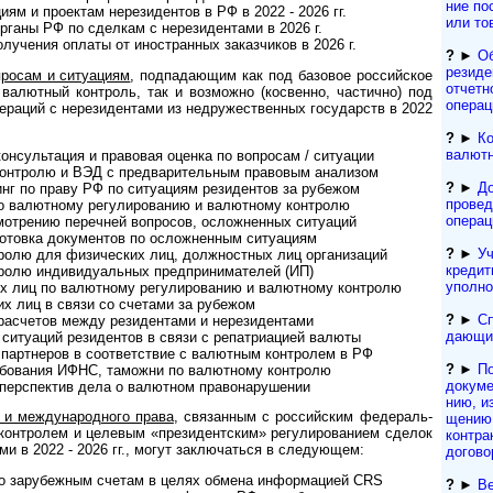
ние по
м и про­ек­там нере­зи­ден­тов в РФ в 2022 - 2026 гг.
или то
ганы РФ по сдел­кам с нере­зи­ден­тами в 2026 г.
чения оплаты от ино­ст­ран­ных заказ­чи­ков в 2026 г.
?
►
Об
резиден
росам и ситуациям
, под­пада­ю­щим как под базовое рос­сий­ское
отчетн
валют­ный конт­роль, так и воз­мо­жно (кос­вен­но, час­ти­чно) под
операц
пе­ра­ций с нере­зи­ден­тами из недру­жест­вен­ных госу­дарств в 2022
?
►
Ко
валютн
уль­та­ция и пра­во­вая оценка по воп­ро­сам / ситу­ации
нт­ролю и ВЭД с пред­вари­тель­ным пра­во­вым ана­лизом
?
►
До
г по праву РФ по ситу­а­циям рези­ден­тов за рубежом
провед
алютному регу­ли­ро­ва­нию и валют­ному конт­ролю
операц
ению пере­ч­ней воп­ро­сов, ослож­нен­ных ситу­аций
товка доку­мен­тов по ослож­нен­ным ситу­ациям
?
►
Уч
лю для физичес­ких лиц, долж­ност­ных лиц орга­ни­заций
кре­дит
ю инди­виду­аль­ных пред­при­ни­ма­те­лей (ИП)
упол­н
лиц по валют­ному регу­ли­ро­ва­нию и валют­ному конт­ролю
х лиц в связи со сче­тами за рубе­жом
?
►
Сп
счетов между рези­ден­тами и нере­зи­ден­тами
да­ю­щ
ту­аций рези­ден­тов в связи с репат­ри­а­цией валюты
ртнеров в соот­вет­ст­вие с валют­ным кон­т­ро­лем в РФ
?
►
П
бо­ва­ния ИФНС, тамо­жни по валют­ному конт­ролю
докумен
ерс­пек­тив дела о валют­ном право­на­ру­шении
нию, из
 меж­ду­на­род­ного права
, свя­зан­ным с рос­сий­ским феде­раль­
ще­нию 
нт­ро­лем и целе­вым «пре­зи­дент­ским» регу­ли­ро­ва­нием сде­лок
кон­т­ра
тами в 2022 - 2026 гг., могут заклю­ча­ться в сле­дующем:
до­го­во
 зару­беж­ным сче­там в целях обмена инфор­ма­цией CRS
?
►
Ве