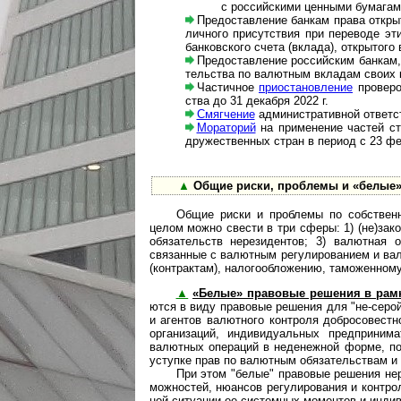
с рос­сий­скими цен­ными бума­гам
Предоставление банкам права открыть
лич­но­го при­сут­ствия при пере­воде 
бан­ков­с­ко­го счета (вкла­да), откры­то
Предоставление российским банкам, 
тель­ства по валютным вкла­дам своих кли
Частичное
приостановление
проверок
ства до 31 де­каб­ря 2022 г.
Смягчение
административной ответств
Мораторий
на при­ме­не­ние частей ст.
дру­жест­вен­ных стран в пери­од с 23 ф
▲
Общие риски, проблемы и «белые» р
Общие риски и проблемы по собственно
целом можно свести в три сферы: 1) (не)за­ко
обяза­тельств нерези­дентов; 3) валют­ная 
связан­ные с валют­ным регули­рова­нием и ва
(конт­рак­там), налого­обло­жению, тамо­жен­н
▲
«Белые» правовые решения в рамка
ют­ся в виду право­вые решения для "не-серо
и агентов валютного конт­роля добросо­вестн
органи­заций, ин­ди­ви­ду­аль­ных пред­прини
валют­ных опера­ций в недене­жной форме, по
усту­пке прав по валют­ным обяза­тель­ствам и 
При этом "белые" правовые решения неред
мож­нос­тей, нюа­н­сов регу­ли­ро­ва­ния и конт­р
ной ситу­ации ее систем­ных момен­тов и инди­в