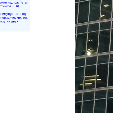
жне над рас­че­та­
стников ВЭД
еимущества под­
и юри­ди­чес­ких тек­
разу на двух