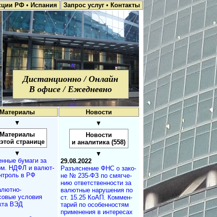
кции РФ
•
Испания
Запрос услуг
•
Контакты
Дистанционно / Онлайн
В офисе / Ежедневно
Материалы
Новости
▼
▼
Материалы
Новости
 этой странице
и аналитика (558)
▼
▼
нные бумаги за
29.08.2022
м. НДФЛ и ва­лют­
Разъяснение ФНС о за­ко­
­т­роль в РФ
не № 235-ФЗ по смяг­че­
нию от­вет­ст­вен­нос­ти за
лютно-
ва­лют­ные на­ру­ше­ния по
овые условия
ст. 15.25 КоАП. Ком­мен­
кта ВЭД
та­рий по осо­бен­нос­тям
при­ме­не­ния в ин­те­ре­сах