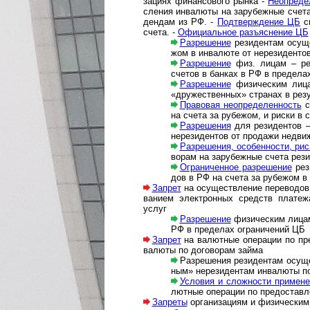
за­ци­ях фи­нан­со­во­го рын­ка -
Не­оп­ре­д
сле­ния ин­ва­лю­ты на за­ру­беж­ные счета
ден­дам из РФ. -
Подтверждение ЦБ
сн
счета. -
Офи­ци­аль­ное разъ­яс­не­ние ЦБ
Разрешение
резидентам осущес
жом в инва­люте от нерези­ден­тов
Разрешение
физ. лицам – рез
счетов в банках в РФ в пре­де­лах
Разрешение
физическим лицам 
«дру­жес­т­вен­ных» стра­нах в рез
Правовая неопределенность
с 
на счета за рубе­жом, и риски в
Раз­ре­ше­ни­я
для ре­зи­ден­тов –
не­ре­зи­ден­тов от про­да­жи не­дви
Разрешения, особенности, рис
во­рам на за­ру­беж­ные счета рез
Ограниченное раз­ре­ше­ние
ре­з
дов в РФ на сче­та за ру­бе­жом в 
Запрет
на осуществление переводов д
ва­ни­ем элект­рон­ных средств пла­теж
услуг
Разрешение
физическим лицам 
РФ в пре­де­лах огра­ни­че­ний ЦБ
Запрет
на валютные операции по предо­
ва­люты по дого­ворам займа
Разрешения ре­зи­ден­там осу­ще
ным» не­ре­зи­ден­там ин­ва­лю­ты
Условия и сложности при­ме­не­
лют­ные опе­ра­ции по пред­остав­л
Запреты
организациям и физическим л