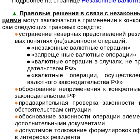
Подробнее на странице
Незаконные валютн
▲
Правовые решения в связи с незаконны
циями
могут заклю­ча­ться в при­мене­нии к кон­к­р
сам сле­дую­щих пра­во­вых средств:
уст­ра­не­ние невер­ных пред­став­ле­ний рез
вых поня­тиях (не)за­кон­но­сти опе­ра­ций:
«неза­кон­ные валют­ные опе­ра­ции»
«запре­щен­ные валют­ные опе­ра­ции»
«валют­ные опе­ра­ции в слу­чаях, не пр
да­тель­ст­вом РФ»
«валют­ные опе­ра­ции, осу­щест­вл
валют­ного зако­но­да­тель­ства РФ»
обосно­ва­ние непри­мене­ния к кон­крет­н
законо­да­тель­ства РФ
пред­ва­ритель­ная про­верка закон­ности
обсто­я­тель­ст­вам ситу­ации
обосно­вание закон­ности опера­ции элеме
допол­нитель­ными доку­мен­тами
допус­тимое толко­вание формули­ровок оф
в инте­ресах рези­дента