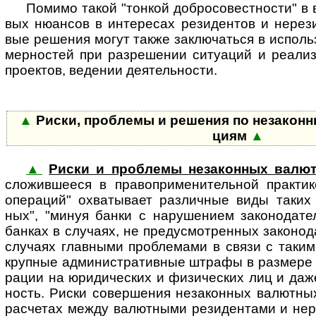
Помимо такой "тонкой добро­со­вест­ности" в в
вых нюан­сов в инте­ресах рези­дентов и нере­з
вые реше­ния могут также заклю­чаться в исполь
мер­ностей при раз­ре­шении ситу­аций и реали­
прое­ктов, веде­нии деятель­ности.
▲
Риски, проблемы и решения по неза­кон­н
циям
▲
▲
Риски и проблемы незаконных валю
сложив­шееся в пра­во­при­ме­ни­тель­ной прак­тик
опе­ра­ций" охва­ты­вает раз­лич­ные виды таких 
ных", "минуя банки с нару­ше­нием зако­но­да­те
бан­ках в слу­чаях, не пре­ду­смот­рен­ных зако­но­д
случаях глав­ными проб­ле­мами в связи с таким
круп­ные адми­ни­стра­тив­ные штрафы в раз­мер
ра­ции на юриди­ческих и физи­ческих лиц и даже 
ность. Риски совер­ше­ния неза­кон­ных валют­ны
рас­че­тах между валют­ными рези­ден­тами и нере