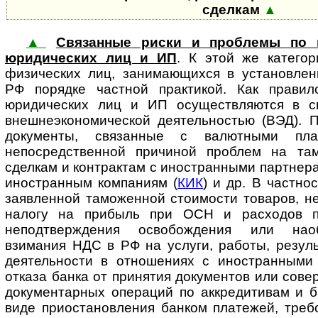
сделкам
▲
▲
Связанные риски и проблемы по 
юридических лиц и ИП
. К этой же катего
физических лиц, занимающихся в установлен
РФ порядке частной практикой. Как правил
юридических лиц и ИП осуществляются в св
внешнеэкономической деятельностью (ВЭД). 
документы, связанные с валютными пла
непосредственной причиной проблем на там
сделкам и контрактам с иностранными партнера
иностранным компаниям (
КИК
) и др. В частно
заявленной таможенной стоимости товаров, н
налогу на прибыль при ОСН и расходов 
неподтверждения освобождения или наоб
взимания НДС в РФ на услуги, работы, резул
деятельности в отношениях с иностранными 
отказа банка от принятия документов или сове
документарных операций по аккредитивам и б
виде приостановления банком платежей, треб