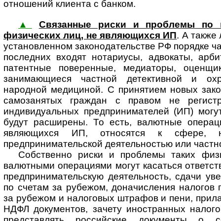
отношений клиента с банком.
▲
Связанные риски и проблемы по 
физических лиц, не являющихся ИП
. А также
установленном законодательстве РФ порядке ча
последних входят нотариусы, адвокаты, арб
патентные поверенные, медиаторы, оценщик
занимающиеся частной детективной и охр
народной медициной. С принятием новых зако
самозанятых граждан с правом не регистр
индивидуальных предпринимателей (ИП) могут
будут расширены. То есть, валютные операц
являющихся ИП, относятся к сфере, 
предпринимательской деятельностью или частно
Собственно риски и проблемы таких физ
валютными операциями могут касаться ответст
предпринимательскую деятельность, сдачи ув
по счетам за рубежом, доначисления налогов 
за рубежом и налоговых штрафов и пени, прила
НДФЛ документов, зачету иностранных налого
представлять российские документы о с