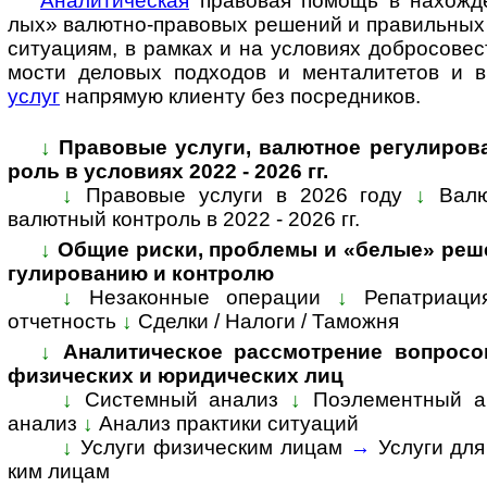
Ана­ли­ти­че­с­кая
пра­во­вая по­мощь в на­хо­ж­де
лых» ва­лют­но-­пра­во­вых ре­ше­ний и пра­ви­ль­ных 
си­ту­а­ци­ям, в рам­ках и на усло­ви­ях доб­ро­со­вес
мо­сти дело­вых под­хо­дов и мен­та­ли­те­тов и
услуг
на­пря­мую кли­енту без по­сред­ников.
↓
Пра­во­вые услуги, валютное ре­гу­ли­ро­
роль в усло­виях 2022 - 2026 гг.
↓
Правовые услуги в 2026 году
↓
Валю
валютный конт­роль в 2022 - 2026 гг.
↓
Общие риски, проблемы и «белые» реше
гу­ли­ро­ва­нию и конт­ролю
↓
Незаконные операции
↓
Репатриаци
отчетность
↓
Сделки / Налоги / Таможня
↓
Аналитическое рассмотрение вопросов, 
физи­чес­ких и юри­ди­чес­ких лиц
↓
Системный анализ
↓
Поэле­мент­ный а
ана­лиз
↓
Ана­лиз прак­тики ситуаций
↓
Услуги физическим лицам
→
Услуги дл
ким лицам