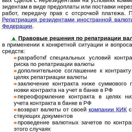
вых сделок с нере­зи­ден­тами на усло­виях ком­м
зиден­там в виде предо­платы или поста­вки нере­з
работ, пере­дачу прав с отсроч­кой пла­тежа. 
Репат­риа­ция рези­ден­тами ино­ст­ран­ной валю
Феде­рации
.
▲
Правовые решения по репатриации ва
в при­мене­нии к кон­к­рет­ной ситу­ации и воп­ро­
средств:
раз­ра­бо­ткf спе­ци­а­ль­ных ус­ло­вий кон­т
риска по репат­риа­ции валюты
допол­ни­тель­ное сог­лаше­ние к конт­ракт
целях репат­риа­ции валюты
заклю­чение конт­ракта ниже сум­мо­вого 
новки конт­ракта на учет в банке в РФ
пере­оформ­ле­ние конт­ракта в целях н
учета конт­ракта в банке в РФ
возв­рат валюты от своей
ком­па­нии КИК
с
ству­ющих доку­мен­тов
прове­дение валют­ных заче­тов по конт­ра
этого слу­чаях