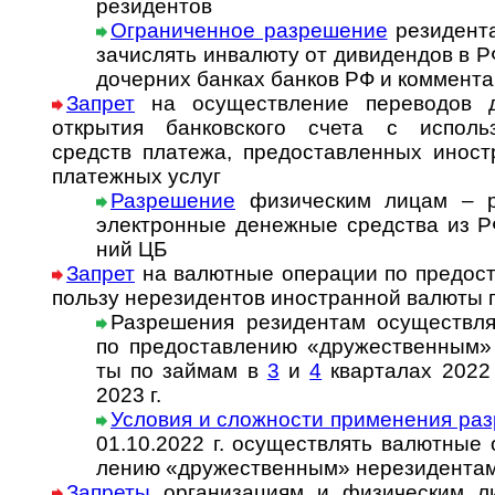
рези­дентов
Ограниченное раз­ре­ше­ние
ре­зи­ден­т
за­чис­лять ин­ва­лю­ту от ди­ви­ден­дов в 
дочер­них бан­ках бан­ков РФ и ком­мен­та
Запрет
на осуществление переводов д
открытия бан­ков­ского счета с ис­поль­зо
средств пла­тежа, предо­став­лен­ных ино­ст
плате­жных услуг
Разрешение
физическим лицам – ре
элект­рон­ные денеж­ные сред­ства из РФ
ний ЦБ
Запрет
на валютные операции по предо­став
пользу не­ре­зи­ден­тов ино­стран­ной ва­люты
Разрешения ре­зи­ден­там осу­щест­в­ля
по пред­остав­ле­нию «дру­жест­вен­ным» н
ты по займам в
3
и
4
кварталах 2022 
2023 г.
Условия и сложности при­ме­не­ния раз­
01.10.2022 г. осу­щест­в­лять ва­лют­ные 
ле­нию «дру­жест­вен­ным» не­ре­зи­ден­та
Запреты
организациям и физическим л