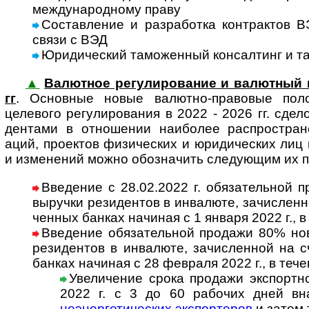
меж­ду­на­род­ному праву
Составление и разработка контрак­тов В
связи с ВЭД
Юридический таможенный консал­тинг и та
▲
Валютное ре­гу­ли­ро­ва­ние и валютный 
гг
. Основ­ные новые валют­но-пра­вовые поло
целевого регу­лиро­вания в 2022 - 2026 гг. сде­ло
ден­тами в отно­ше­нии наибо­лее распро­стра­не
аций, проек­тов физи­чес­ких и юриди­чес­ких лиц 
и изме­не­ний можно обоз­на­чить сле­ду­ющим их 
Введение с 28.02.2022 г. обязательной п
выру­чки рези­ден­тов в инва­люте, за­чис­лен­
чен­ных бан­ках начи­ная с 1 января 2022 г., 
Введение обязательной продажи 80% ново
рези­ден­тов в инва­люте, за­чис­лен­ной на с
бан­ках начи­ная с 28 фев­раля 2022 г., в теч
Увеличение срока продажи экспортн
2022 г. с 3 до 60 рабо­чих дней вн
неэнер­ге­ти­чес­ких экспор­те­ров
и затем 