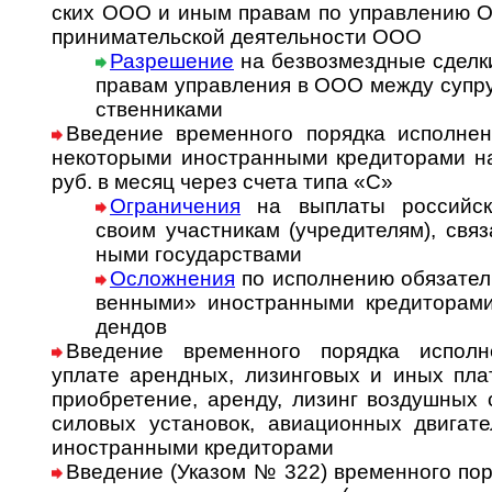
ских ООО и иным пра­вам по управ­ле­нию 
при­ни­ма­тель­ской де­я­тель­ности ООО
Разрешение
на безвозмездные сделки
правам управ­ления в ООО между суп­ру
ст­вен­никами
Введение временного порядка исполнен
не­ко­то­ры­ми ино­стран­ны­ми кре­ди­то­ра­
руб. в месяц через счета типа «С»
Ограничения
на выплаты российск
своим участ­никам (учре­ди­телям), свя­
ными госу­дарствами
Осложнения
по исполнению обязатель
венными» ино­стран­ными кре­ди­то­ра­ми
дендов
Введение временного порядка исполн
уплате арендных, лизинговых и иных пла­т
при­обре­те­ние, аренду, лизинг воз­душ­ных с
силовых ус­та­но­вок, ави­а­ци­он­ных дви­га­
ино­стран­ными кре­ди­торами
Введение (Указом № 322) временного пор