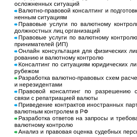
ослож­нен­ных ситу­аций
Валютно-правовой консалтинг и подго­товк
нен­ным ситу­ациям
Правовые услуги по валютному контролю
долж­ност­ных лиц орга­ни­заций
Правовые услуги по валютному контролю 
при­ни­ма­те­лей (ИП)
Онлайн консультация для физических лиц
ро­ва­нию и валют­ному конт­ролю
Консалтинг по ситуациям юриди­чес­ких ли
рубе­жом
Разработка валютно-правовых схем расче
и нере­зи­ден­тами
Правовой консалтинг по разрешению сит
связи с репат­ри­а­цией валюты
Приведение контрактов иностранных партне
валют­ным кон­т­ро­лем в РФ
Разработка ответов на запросы и требо­в
валют­ному конт­ролю
Анализ и право­вая оценка судеб­ных перс­