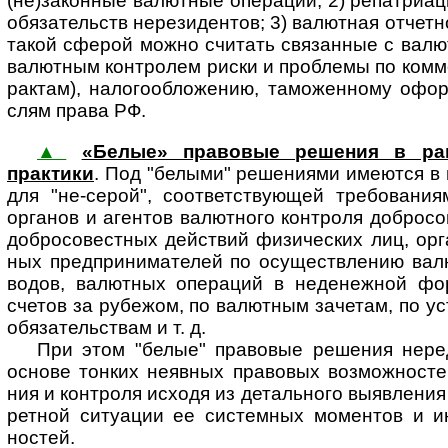
(не)за­кон­ные валют­ные опера­ции; 2) репатри­а
обяза­тельств нерези­дентов; 3) валют­ная отчет­н
такой сферой можно счи­тать связан­ные с валют
валют­ным конт­ролем риски и проб­лемы по комме
рак­там), налого­обло­жению, тамо­жен­ному офо
слям права РФ.
▲
«Белые» правовые решения в рамк
практики
. Под "белыми" решениями име­ют­ся в
для "не-серой", соответ­ствующей требо­вания
органов и агентов валютного конт­роля добросо
добросо­вестных дейст­вий физиче­ских лиц, орган
ных пред­прини­ма­телей по осущест­вле­нию валю
водов, валют­ных опера­ций в недене­жной фо
счетов за рубе­жом, по валют­ным заче­там, по ус
обяза­тель­ствам и т. д.
При этом "белые" правовые решения неред
основе тон­ких неяв­ных пра­во­вых воз­мож­нос­тей
ния и конт­роля исходя из деталь­ного выяв­ле­ния и
рет­ной ситу­ации ее систем­ных момен­тов и ин
ностей.