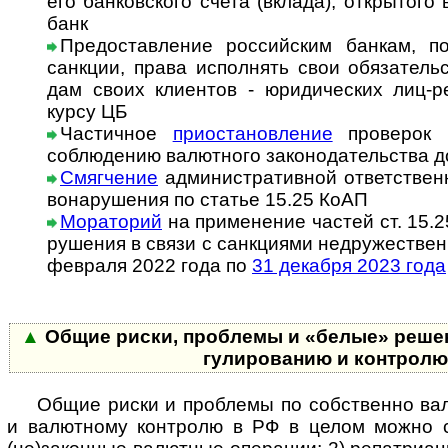
его бан­ков­с­ко­го счета (вкла­да), откры­то
банк
Предоставление российским банкам, п
санкции, права исполнять свои обя­за­тель
дам своих кли­ен­тов - юри­ди­чес­ких лиц-­
курсу ЦБ
Частичное
приостановление
проверок н
соблю­дению валют­ного зако­но­да­тель­ства до
Смягчение
административной ответственн
во­на­ру­ше­ния по статье 15.25 КоАП
Мораторий
на при­ме­не­ние частей ст. 15.
ру­ше­ния в свя­зи с сан­к­ци­я­ми не­дру­жест­в
фев­раля 2022 года по
31 дека­бря 2023 года
▲
Общие риски, проблемы и «белые» решен
гу­ли­ро­ва­нию и конт­рол
Общие риски и проблемы по собственно валю
и валют­ному конт­ролю в РФ в целом можно 