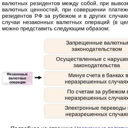
валют­ных рези­дентов между собой, при вывоз
валют­ных цен­нос­тей, при совер­шении пла­те­
рези­ден­тов РФ за рубе­жом и в дру­гих слу­ча
слу­чаи неза­кон­ных валют­ных опера­ций (в ц
можно пред­ста­вить следу­ющим образом:
Запрещенные валютны
законодательством
Осуществленные с наруше
законодательства
Незаконные
Минуя счета в банках 
валютные
неразрешенных случая
операции
По счетам за рубежом 
неразрешенных случая
Электронные переводы 
неразрешенных случая