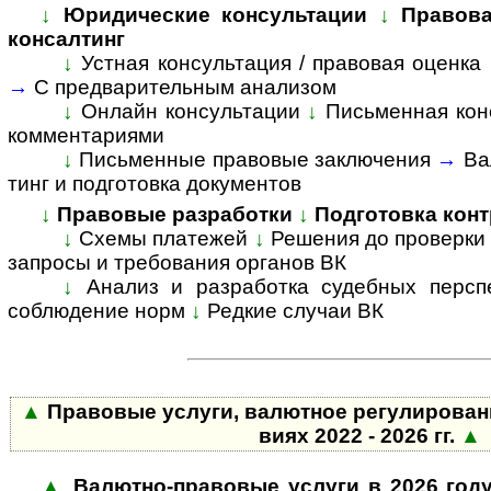
↓
Юридические консультации
↓
Правова
консалтинг
↓
Устная консультация / правовая оценка
→
С пред­ва­ри­тель­ным анализом
↓
Онлайн консультации
↓
Письменная кон
комментариями
↓
Пись­мен­ные право­вые заклю­чения
→
Ва
тинг и подго­товка доку­ментов
↓
Правовые разработки
↓
Подготовка конт
↓
Схемы платежей
↓
Решения до проверки
запросы и требования органов ВК
↓
Анализ и разработка судебных персп
соблюдение норм
↓
Редкие случаи ВК
▲
Пра­во­вые услуги, валютное ре­гу­ли­ро­ва­
виях 2022 - 2026 гг.
▲
▲
Валютно-правовые услуги в 2026 год