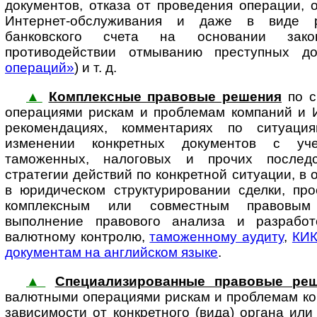
документов, отказа от проведения операции, 
Интернет-обслуживания и даже в виде р
банковского счета на основании зак
противодействии отмыванию преступных до
операций»
) и т. д.
▲
Комплексные правовые решения
по с
операциями рискам и проблемам ком­па­ний и 
рекомендациях, комментариях по ситуаци
изменении конкретных документов с уче
таможенных, налоговых и прочих последс
стратегии действий по конкретной ситуации, в 
в юридическом структурировании сделки, про
комплексным или совместным правовым
выполнение правового анализа и разработ
валютному конт­ролю,
таможенному аудиту
,
КИ
документам на английском языке
.
▲
Специализированные правовые ре
валютными операциями рискам и про­б­ле­мам ком
зависимости от конкретного (вида) органа или