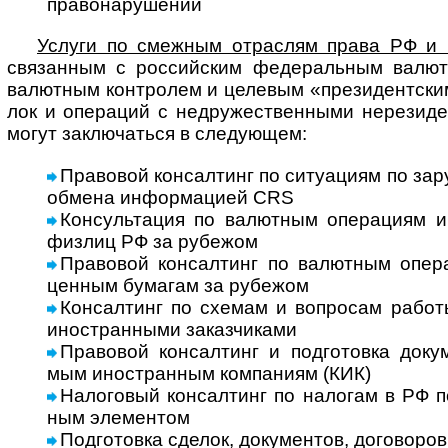
право­на­ру­шении
Услуги по смеж­ным отрас­лям права РФ и ме
свя­зан­ным с рос­сий­ским феде­раль­ным валют­
валют­ным конт­ро­лем и целе­вым «пре­зи­дент­ским
лок и опе­ра­ций с недру­жест­вен­ными нере­зи­де
могут заклю­ча­ться в сле­дующем:
Правовой консалтинг по ситуациям по зару
обмена инфор­ма­цией CRS
Консультация по валютным операциям и н
физ­лиц РФ за рубежом
Правовой консалтинг по валютным опер
цен­ным бума­гам за рубежом
Консалтинг по схемам и вопросам работы
ино­ст­ран­ными заказ­чи­ками
Правовой консалтинг и подготовка доку­мен
мым ино­ст­ран­ным ком­па­ниям (КИК)
Налоговый консалтинг по налогам в РФ по
ным эле­мен­том
Подготовка сделок, документов, дого­во­ров