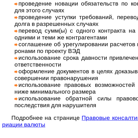
прове­дение новации обязательств по кон
для этого слу­чаях
прове­дение уступки требований, перево
долга в раз­ре­шен­ных слу­чаях
перевод сумм(ы) с одного контракта на 
одними и теми же контр­агентами
соглашение об урегулировании рас­че­тов 
ро­нами по про­екту ВЭД
использование срока дав­но­сти при­вле­че­ни
ответ­ст­вен­но­сти
оформ­ле­ние доку­мен­тов в целях дока­зыв
совер­ше­нии право­нару­ше­ния
исполь­зо­ва­ние пра­во­вых воз­мож­нос­т
ниже мини­маль­ного раз­мера
исполь­зова­ние обрат­ной силы пра­во­в
послед­ствия для нару­ши­теля
Подробнее на странице
Право­вые консал­ти
риа­ции валюты