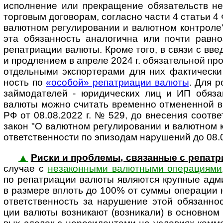
испол­не­ние или прекра­ще­ние обя­за­тельств не
тор­го­вым дого­во­рам, согла­сно части 4 ста­тьи 
валют­ном регу­ли­ро­ва­нии и валют­ном кон­т­роле
эта обя­зан­ность анало­гична или почти равно­з
репа­триа­ции валюты. Кроме того, в связи с вве­д
и про­дле­нием в апреле 2024 г. обя­за­тель­ной пр
отдель­ными экс­пор­те­рами для них фак­ти­че­ски
ность по
«осо­бой» репат­ри­а­ции валюты
. Для р
займо­да­телей - юриди­чес­ких лиц и ИП обя­за
валюты можно счи­тать вре­менно отме­нен­ной в
РФ от 08.08.2022 г. № 529, до вне­се­ния соот­ве
закон "О валют­ном регу­ли­ро­ва­нии и валют­ном 
ответ­ст­вен­ности по эпи­зо­дам нару­ше­ний до 08.
▲
Риски и проб­лемы, свя­зан­ные с репа
случае с
неза­кон­ными валют­ными опе­ра­ци­ями
по репат­риа­ции валюты являю­тся круп­ные адм
в раз­мере вплоть до 100% от суммы опе­ра­ции 
ответ­ствен­ность за нару­ше­ние этой обя­зан­но
ции валюты возни­кают (воз­ни­кали) в основ­ном 