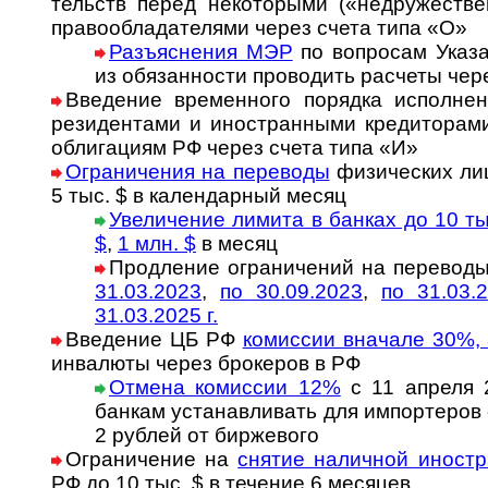
тельств пе­ред не­ко­то­ры­ми («не­дру­жес­т­в
пра­во­об­ла­да­те­ля­ми через счета типа «О»
Разъяснения МЭР
по во­п­ро­сам Ука­з
из обя­зан­нос­ти про­во­дить рас­че­ты че­
Введение временного порядка исполнения
ре­зи­ден­та­ми и ино­стран­ны­ми кре­ди­то­ра­
об­ли­га­ци­ям РФ че­рез счета типа «И»
Ограничения на переводы
фи­зи­ческих лиц
5 тыс. $ в ка­лен­дар­ный ме­сяц
Увеличение лимита в банках до 10 ты
$
,
1 млн. $
в месяц
Продление ог­ра­ни­че­ний на пе­ре­во­д
31.03.2023
,
по 30.09.2023
,
по 31.03.
31.03.2025 г.
Введение ЦБ РФ
комиссии вначале 30%,
инва­люты через бро­ке­ров в РФ
Отмена комиссии 12%
с 11 апреля 
банкам уста­нав­ли­вать для им­пор­те­ро
2 руб­лей от бир­жевого
Ограничение на
снятие наличной иност­
РФ до 10 тыс. $ в тече­ние 6 месяцев