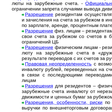
люты на за­ру­беж­ные счета. -
Офи­ци­аль­
огра­ни­че­нии зап­рета слу­ча­ями вы­вода див
Разрешение
резидентам осуществлят
и зачи­сле­ния на счета за рубе­жом в ин
по зар­плате, аре­нде, про­цент­ным пла­
Разрешение
физ. лицам – резидентам
свои счета за рубежом со счетов в ба
огра­ни­че­ний ЦБ
Разрешение
физическим лицам - резид
люту на за­ру­беж­ные счета в «дру­же
резуль­тате пере­во­дов с их сче­тов за 
Правовая неопределенность
с возмож
инва­люту руб­лей, пере­ве­ден­ных на с
в связи с после­дую­щими пере­во­да
лицам
Раз­ре­ше­ни­я
для ре­зи­ден­тов – физи­ч
за­ру­беж­ные сче­та ин­ва­лю­ту от не­ре­
дви­жи­мос­ти и цен­ных бу­маг за ру­бе­жо
Разрешения, особенности, риски
по 
вы­руч­ки по внеш­не­тор­го­вым до­го­во­