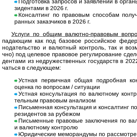
Подготовка запросов и заявлений в органы
зи­ден­тами в 2026 г.
Консалтинг по правовым способам получ
ран­ных заказ­чи­ков в 2026 г.
Услуги по общим валютно-правовым вопр
пада­ю­щим как под базовое рос­сий­ское феде­р
нода­тель­ство и валют­ный конт­роль, так и воз­мо
чно) под целе­вое пра­во­вое регу­ли­ро­ва­ние сде­л
ден­тами из недру­жест­вен­ных госу­дарств в 2022
чаться в сле­дующем:
Устная первичная общая подробная консу
оценка по воп­ро­сам / ситу­ации
Устная консультация по валютному конт­
тель­ным пра­во­вым ана­лизом
Письменная консультация и консалтинг по 
рези­ден­тов за рубежом
Письменные правовые заключения по валю
и валют­ному конт­ролю
Юридические меморандумы по рассмотрению