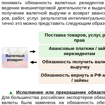
пони­мать обя­зан­ность валют­ных рези­ден­тов
веде­нии внеш­не­тор­го­вой дея­тель­но­сти и выда
полу­че­ние валют­ной выручки и возв­рат аван­
ров, работ, услуг, резуль­та­тов интел­лек­ту­аль­но
ти­чно это можно пред­ста­вить сле­ду­ющим образ
Поставка товаров, услуг, р
прав
Авансовые платежи / за
нерезидентам
Валютный
резидент
Обязанность получить вал
выручку
Обязанность вернуть в РФ 
/ займы
▲
Исполнение или прекращение обязат
Для боль­шин­ства рос­сий­ских экс­пор­те­ров обя­
валюты была заме­нена на обя­зан­ность обес­п