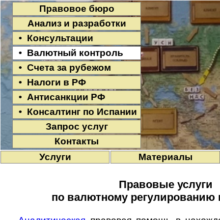
Правовое бюро
Анализ и разработки
• Консультации
• Валютный контроль
• Счета за рубежом
• Налоги в РФ
• Антисанкции РФ
• Консалтинг по Испании
Запрос услуг
Контакты
Услуги
Материалы
Правовые услуги
по валютному регулированию 