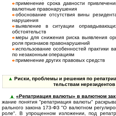
приме­нение срока дав­ности привле­чения
валют­ные право­нару­шения
обосно­вание отсут­ствия вины рези­ден
нару­шения
выяв­ление в ситу­ации оправды­ваю­щи
обсто­ятельств
меры для сниже­ния риска выяв­ления орг
роля при­зна­ков право­нару­шений
исполь­зова­ние особен­ностей прак­тики в
по неза­кон­ным опе­ра­циям
при­менение других пра­во­вых средств
▲
Риски, проблемы и решения по репат­ри­а­
тель­ствам нерези­денто
▲
«Репатриация валюты» в валютном за
жа­ние по­ня­тия "ре­пат­ри­а­ция ва­лю­ты" рас­кры­
раль­ного закона 173-ФЗ "О валют­ном ре­гу­ли­ро­
роле". В упро­щен­ном изло­же­нии, под репат