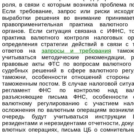
роля, в связи с которым возникла проблема 
Если требование, запрос или риски исходя
выработки решения во внимание принимае
правоприменительная практика валютного 
органов. Если ситуация связана с ИФНС, т
практика валютного конт­роля налоговых о
определения стратегии действий в связи с 
ответов на
запросы и требования
таможе
учитываться ме­то­ди­чес­кие рекомендации,
правовые акты ФТС по вопросам валютного к
судебных решений в сфере валютного ре­гу­л
таможни, особенности отношений стороны 
таможенным постом. В случае налоговой ситуа
регламент ФНС по конт­ролю над вал
разъясняющие письма ФНС, особенности с
валютному ре­гу­ли­ро­ва­нию с участием на
осложнения по валютным операциям возникли 
очередь будут учитываться инструкции
резидентами и нерезидентами отчетности, док
влютных операциях, письма ЦБ о сомнительны