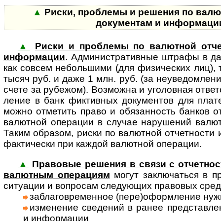
▲
Риски, проблемы и решения по валю
документам и информац
▲
Риски и проблемы по валютной отче
информации
. Админи­стра­тив­ные штра­фы в д
как сов­сем неболь­шими (для физи­чес­ких лиц), 
тысяч руб. и даже 1 млн. руб. (за неуве­дом­ле
счете за рубе­жом). Воз­можна и уго­лов­ная ответ­
ление в банк фикт­ив­ных доку­мен­тов для пла­т
можно отме­тить право и обя­зан­ность бан­ков отк
валют­ной опе­ра­ции в слу­чае нару­шений валют­
Таким обра­зом, риски по валют­ной отчет­ности и
факти­чески при каж­дой валют­ной опе­рации.
▲
Правовые решения в связи с отчетнос
валют­ным опе­ра­циям
могут за­клю­ча­ться в пр
ситу­ации и воп­ро­сам сле­дую­щих пра­во­вых сред
заблаговременное (пере)оформ­ление нуж­н
изменение сведений в ранее пред­став­лен
и инфор­мации