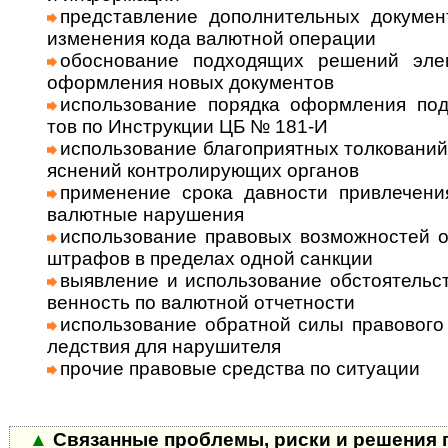
представление дополнительных документ
изме­не­ния кода валют­ной опе­рации
обоснование подходящих решений эле­м
оформ­ле­ния новых доку­мен­тов
использование порядка оформления под­т
тов по Инст­рук­ции ЦБ № 181-И
использование благоприятных толко­ва­ний
яс­не­ний конт­роли­рую­щих орга­нов
применение срока давности привлечения 
валют­ные нару­шения
использование правовых возможностей об
штра­фов в пре­де­лах одной санкции
выявление и использование обстоятельств,
вен­ность по валют­ной отчет­но­сти
использование обратной силы право­вого а
лед­ст­вия для нару­шителя
прочие правовые средства по ситу­ации
▲
Связанные проблемы, риски и решения п