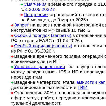
Смягчения
временного порядка с 11.04
г.,
с 20.05.2022 г
.
Продление
ограничений на снятие на­
на 6 ме­ся­цев, до 9 марта 2025 г.
Запрет
на вывоз наличной ино­ст­ран­ной в
инст­ру­ментов из РФ свыше 10 тыс. $
Особый порядок (запреты)
в отношеннии в
РФ в страны ЕАЭС с 01.04.2026 г.
Особый порядок (запреты)
в отношении в
из РФ с 01.05.2026 г.
Введение временного порядка опера­ций 
юриди­чес­ких лиц и ИП
Условные разрешения
на осущест­влени
между рези­ден­тами - ЮЛ и ИП и нере­зи­де
нере­зидентам
Введение четвертого этапа
амнистии кап
декла­риро­вания налич­ности и
ПФИ
Ограничение 30% по авансам нерези­дент
сфере услуг, работ, пере­дачи ин­фор­ма­ции
ту­аль­ной деяте­льности