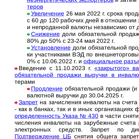
теров
Увеличение
26 мая 2022 г. срока прода
с 60 до 120 рабо­чих дней в отно­ше­нии
и непро­дан­ной валюты неза­ви­симо от 
Снижение
доли обязательной продажи
80% до 50% с 23-24 мая 2022 г.
Установление
доли обя­за­тель­ной про­
ки участ­ни­ка­ми ВЭД по внеш­не­тор­го­вы
0% с 10.06.2022 г. и
офици­аль­ное разъ
Введение с 11.10.2023 г.
«закрытого» вал
обяза­тель­ной про­дажи выру­чки в инва­л
терами
Продление
обязательной продажи (и
валютной выручки до 30.04.2025 г.
Запрет
на зачисления инвалюты на счета
- как в банках, так и в иных ор­га­ни­за­ци­ях ф
оп­ре­де­лен­ность Указа № 430
в час­ти сня­ти
чи­сле­ния ин­ва­лю­ты на за­ру­беж­ные счета
эле­к­т­рон­ных средств. Зап­рет по д
Подтверждение ЦБ
снятия общега запрета