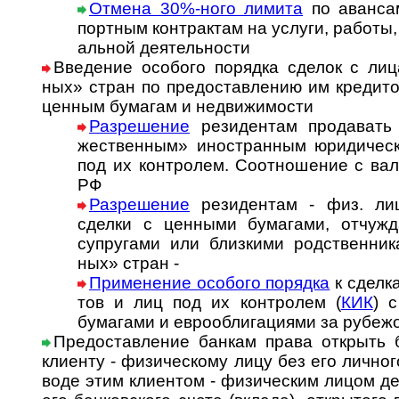
Отмена 30%-ного лимита
по аван­сам
порт­ным кон­т­рак­там на ус­лу­ги, ра­бо­ты, 
аль­ной де­я­тель­ности
Введение особого порядка сделок с лица
ных» стран по пре­до­став­ле­нию им кре­ди­
цен­ным бума­гам и недви­жи­мости
Разрешение
резиден­там про­да­вать 
жест­вен­ным» ино­стран­ным юри­ди­чес
под их конт­ро­лем. Со­от­но­ше­ние с ва­л
РФ
Разрешение
резидентам - физ. лиц
сделки с цен­ными бума­гами, отчуж­да
супру­гами или близ­кими род­ст­вен­ни­
ных» стран -
Применение особого порядка
к сдел­к
тов и лиц под их конт­ролем (
КИК
) с
бума­гами и евро­обли­га­ци­ями за рубеж
Предоставление банкам права открыть б
клиенту - физи­чес­кому лицу без его лич­но­г
воде этим клиен­том - физи­чес­ким лицом д