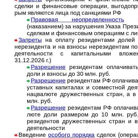
сделки и финан­совые опе­ра­ции, вы­го­до­при­
рым явля­ются лица под санк­циями РФ
Правовая неопределенность
с о
(наказанием) за нару­ше­ния Указа Пре­зи­
сдел­кам и финан­со­вым опе­ра­циям с л
Запреты
на оплату резидентами долей 
нере­зи­дента и на взносы нере­зи­ден­там по
деятель­ности с капи­таль­ными вложе
31.12.2026 г.)
Разрешение
резидентам оплачивать 
доли и взносы до 30 млн. руб.
Разрешение
резидентам РФ оплачивать
ус­тав­ных ка­пи­та­лах и со­вмест­ной де­
нац­ва­люте дру­жест­вен­ных стран, а 
млн. руб.
Разрешение
резидентам РФ оплачиват
люте доли раз­ме­ром до 10 млн. руб. 
рези­ден­тов дру­жест­вен­ных стран и в
дея­тель­ности
Введение
особого порядка
сделок (опе­ра­