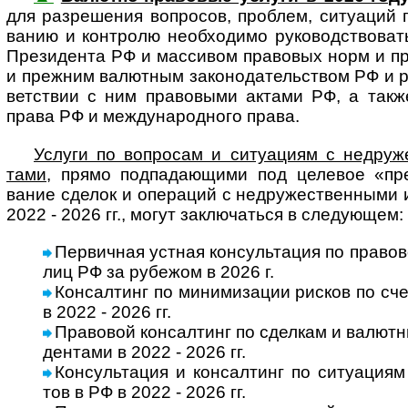
для разре­шения воп­ро­сов, про­б­лем, ситу­а­ций 
ва­нию и конт­ролю необ­хо­димо руко­вод­ст­во­ва
Пре­зи­дента РФ и мас­си­вом пра­во­вых норм и пра
и преж­ним валют­ным за­ко­но­да­тель­ст­вом РФ и 
вет­ст­вии с ним пра­во­выми актами РФ, а такж
права РФ и меж­ду­на­род­ного права.
Услуги по вопросам и ситуациям с недру­жес
тами
, прямо под­пада­ю­щими под целе­вое «пре­з
вание сде­лок и опе­ра­ций с недру­жест­вен­ными
2022 - 2026 гг., могут заклю­ча­ться в сле­дующем:
Первичная устная консультация по правов
лиц РФ за рубе­жом в 2026 г.
Консалтинг по минимизации рисков по сч
в 2022 - 2026 гг.
Правовой консалтинг по сделкам и валютны
ден­тами в 2022 - 2026 гг.
Консультация и консалтинг по ситуациям и
тов в РФ в 2022 - 2026 гг.