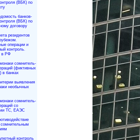
контроля (ВБК) по
кту
домость бан­ков­
контроля (ВБК) по
ному договору
ета резидентов
рубежом.
ые операции и
ый контроль.
 в РФ
изнаки сомнитель­
ераций (фиктивных
) в банках
итерии выявления
наки необычных
изнаки сомнитель­
ераций со
ми ТС, ЕАЭС
отиводействие
 сомнительным
иям
лютный контроль