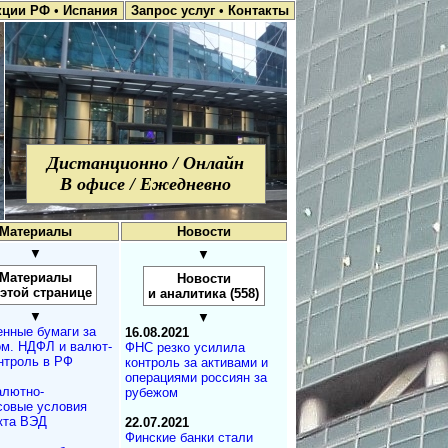
кции РФ
•
Испания
Запрос услуг
•
Контакты
Дистанционно / Онлайн
В офисе / Ежедневно
Материалы
Новости
▼
▼
Материалы
Новости
 этой странице
и аналитика (558)
▼
▼
нные бумаги за
16.08.2021
м. НДФЛ и ва­лют­
ФНС резко усилила
­т­роль в РФ
контроль за активами и
операциями россиян за
лютно-
рубежом
овые условия
кта ВЭД
22.07.2021
Финские банки стали