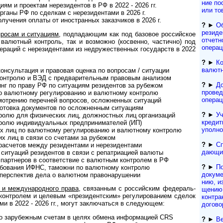
ние по
м и про­ек­там нере­зи­ден­тов в РФ в 2022 - 2026 гг.
или то
ганы РФ по сдел­кам с нере­зи­ден­тами в 2026 г.
чения оплаты от ино­ст­ран­ных заказ­чи­ков в 2026 г.
?
►
Об
резиден
росам и ситуациям
, под­пада­ю­щим как под базовое рос­сий­ское
отчетн
валют­ный конт­роль, так и воз­мо­жно (кос­вен­но, час­ти­чно) под
операц
пе­ра­ций с нере­зи­ден­тами из недру­жест­вен­ных госу­дарств в 2022
?
►
Ко
валютн
уль­та­ция и пра­во­вая оценка по воп­ро­сам / ситу­ации
нт­ролю и ВЭД с пред­вари­тель­ным пра­во­вым ана­лизом
?
►
До
г по праву РФ по ситу­а­циям рези­ден­тов за рубежом
провед
алютному регу­ли­ро­ва­нию и валют­ному конт­ролю
операц
ению пере­ч­ней воп­ро­сов, ослож­нен­ных ситу­аций
товка доку­мен­тов по ослож­нен­ным ситу­ациям
?
►
Уч
лю для физичес­ких лиц, долж­ност­ных лиц орга­ни­заций
кре­дит
ю инди­виду­аль­ных пред­при­ни­ма­те­лей (ИП)
упол­н
лиц по валют­ному регу­ли­ро­ва­нию и валют­ному конт­ролю
х лиц в связи со сче­тами за рубе­жом
?
►
Сп
счетов между рези­ден­тами и нере­зи­ден­тами
да­ю­щ
ту­аций рези­ден­тов в связи с репат­ри­а­цией валюты
ртнеров в соот­вет­ст­вие с валют­ным кон­т­ро­лем в РФ
?
►
П
бо­ва­ния ИФНС, тамо­жни по валют­ному конт­ролю
докумен
ерс­пек­тив дела о валют­ном право­на­ру­шении
нию, из
 меж­ду­на­род­ного права
, свя­зан­ным с рос­сий­ским феде­раль­
ще­нию 
нт­ро­лем и целе­вым «пре­зи­дент­ским» регу­ли­ро­ва­нием сде­лок
кон­т­ра
тами в 2022 - 2026 гг., могут заклю­ча­ться в сле­дующем:
до­го­во
 зару­беж­ным сче­там в целях обмена инфор­ма­цией CRS
?
►
Ве