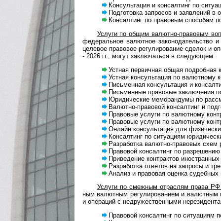
Консультация и консалтинг по ситуация
Подготовка запросов и заявлений в ор
Консалтинг по правовым способам полу
Услуги по общим валютно-правовым воп
феде­раль­ное валют­ное зако­нода­тель­ство и 
целе­вое пра­во­вое регу­ли­ро­ва­ние сде­лок и о
- 2026 гг., могут заклю­чаться в сле­дующем:
Устная первичная общая подробная конс
Устная консультация по валютному ко
Письменная консультация и консалтин
Письменные правовые заключения по в
Юридические меморандумы по рассмотр
Валютно-правовой консалтинг и подго­
Правовые услуги по валютному контро
Правовые услуги по валютному контрол
Онлайн консультация для физических 
Консалтинг по ситуациям юриди­чес­ки
Разработка валютно-правовых схем ра
Правовой консалтинг по разрешению си
Приведение контрактов иностранных па
Разработка ответов на запросы и тре
Анализ и право­вая оценка судеб­ных п
Услуги по смеж­ным отрас­лям права РФ и
ным валют­ным регу­ли­ро­ва­нием и валют­ным ко
и опе­ра­ций с недру­жест­вен­ными нере­зи­ден­
Правовой консалтинг по ситуациям по