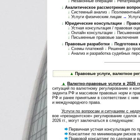
↓
Незаконные операции
↓
Репатриаци
↓
Аналитическое рассмотрение вопросов,
↓
Системный анализ
↓
Поэле­мент­ный
↓
Услуги физическим лицам
→
Услуг
↓
Юридические консультации
↓
Право
↓
Устная консультация / правовая оц
↓
Онлайн консультации
↓
Письменная
↓
Пись­мен­ные право­вые заклю­чения
↓
Правовые разработки
↓
Подготовка 
↓
Схемы платежей
↓
Решения до пров
↓
Анализ и разработка судебных пер
▲
Пра­во­вые услуги, валютное ре­гу­
▲
Валютно-правовые услуги в 2026 г
ситу­а­ций по валют­ному регу­ли­ро­ва­нию и кон
зи­дента РФ и мас­си­вом пра­во­вых норм и пра­в
РФ и ранее при­ня­тыми в соот­вет­ст­вии с ни
и меж­ду­на­род­ного права.
Услуги по вопросам и ситуациям с недру­
вое «пре­зи­дент­ское» регу­ли­ро­вание сде­лок
2026 гг., могут заклю­ча­ться в сле­дующем:
Первичная устная консультация по пр
Консалтинг по минимизации рисков по
Правовой консалтинг по сделкам и вал