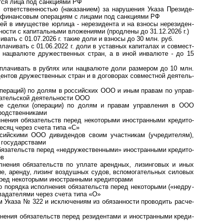
я­ются лица под санк­циями РФ
 ответственностью (наказанием) за нару­ше­ния Указа Пре­зи­де­
 финан­со­вым опе­ра­циям с лицами под санк­ци­ями РФ
 в имуще­стве юрлица - нере­зи­дента и на взносы нере­зи­ден­
­ности с капи­таль­ными вложе­ниями (прод­лены до 31.12.2026 г.)
вать с 01.07.2026 г. такие доли и взносы до 30 млн. руб.
чивать с 01.06.2022 г. доли в ус­тав­ных ка­пи­та­лах и со­вмест­
ли нац­ва­люте дру­жест­вен­ных стран, а в иной инва­люте - до 15
ачивать в рублях или нац­ва­люте доли раз­ме­ром до 10 млн.
ден­тов дру­жест­вен­ных стран и в дого­во­рах сов­мест­ной дея­тель­
е­ра­ций) по долям в рос­сий­ских ООО и иным пра­вам по управ­
­тель­ской де­я­тель­ности ООО
 сделки (опера­ции) по долям и правам управ­ления в ООО
од­ст­вен­никами
ия обязательств перед не­ко­то­ры­ми ино­стран­ны­ми кре­ди­то­
есяц через счета типа «С»
йскими ООО диви­ден­дов своим участ­никам (учре­ди­телям),
и госу­дарствами
зательств перед «недру­жест­венными» ино­стран­ными кре­ди­то­
ов
лнения обязательств по уплате арендных, лизинговых и иных
­ние, аренду, лизинг воз­душ­ных судов, вспо­мо­га­тель­ных силовых
 перед неко­то­рыми ино­стран­ными кре­ди­торами
орядка исполнения обя­за­тельств пе­ред не­ко­то­ры­ми («не­дру­
б­ла­да­те­ля­ми через счета типа «О»
м Ука­за № 322 и ис­к­лю­че­ни­ям из обя­зан­нос­ти про­во­дить рас­че­
я обя­за­тельств пе­ред ре­зи­ден­та­ми и ино­стран­ны­ми кре­ди­