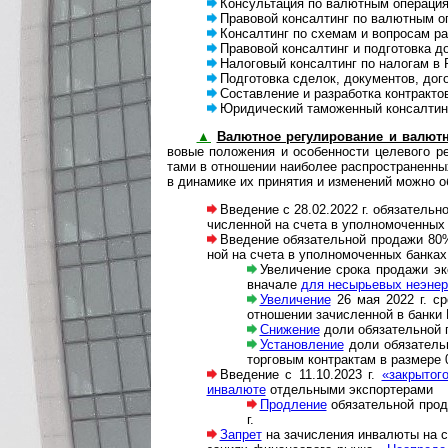
Консультация по валютным операциям
Правовой консалтинг по валютным оп
Консалтинг по схемам и вопросам рабо
Правовой консалтинг и подготовка доку­
Налоговый консалтинг по налогам в Р
Подготовка сделок, документов, дого­в
Составление и разработка контрак­то
Юридический таможенный консал­тинг
▲
Валютное ре­гу­ли­ро­ва­ние и валют
вовые поло­жения и осо­бен­ности целевого регу
тами в отно­ше­нии наибо­лее распро­стра­нен­ных
в дина­мике их при­ня­тия и изме­не­ний можно 
Введение с 28.02.2022 г. обязательной
чис­лен­ной на счета в упол­но­мо­чен­ных
Введение обязательной продажи 80% но
ной на счета в упол­но­мо­чен­ных бан­ках
Увеличение срока продажи экс
вна­чале
для несырь­евых неэнер­ге
Увеличение
26 мая 2022 г. ср
отно­ше­нии зачис­лен­ной в банк
Снижение
доли обязательной п
Установление
доли обя­за­тель­
тор­го­вым кон­т­рак­там в раз­мере
Введение с 11.10.2023 г.
«закрытого
инва­люте
отдель­ными экс­пор­терами
Продление
обязательной прод
г.
Запрет
на зачисления инвалюты на сче