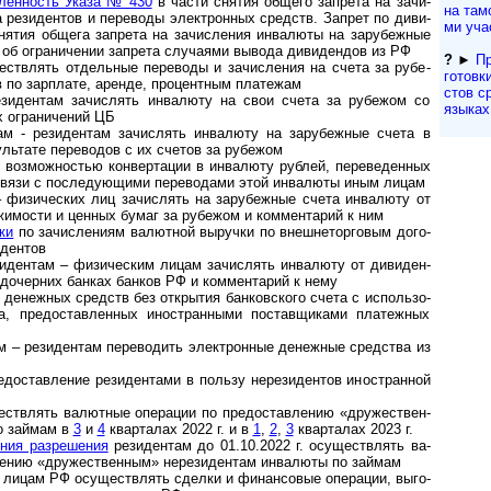
е­лен­ность Указа № 430
в час­ти сня­тия об­ще­го зап­ре­та на за­чи­
на тамо
 ре­зи­ден­тов и пере­воды эле­к­т­рон­ных средств. Зап­рет по ди­ви­
ми уча
ятия общега запрета на зачис­ления инва­люты на за­ру­беж­ные
об огра­ни­че­нии зап­рета слу­ча­ями вы­вода диви­ден­дов из РФ
?
►
Пр
твлять отдель­ные пере­воды и зачи­сле­ния на счета за рубе­
гото­вк
 по зар­плате, аре­нде, про­цент­ным пла­тежам
с­тов с
идентам зачислять инва­люту на свои счета за рубежом со
языках
 огра­ни­че­ний ЦБ
- резидентам за­чис­лять ин­ва­люту на за­ру­беж­ные счета в
уль­тате пере­во­дов с их сче­тов за рубежом
возможностью конвер­та­ции в инва­люту руб­лей, пере­ве­ден­ных
 связи с после­дую­щими пере­во­дами этой инва­люты иным лицам
 физи­чес­ких лиц за­чис­лять на за­ру­беж­ные сче­та ин­ва­лю­ту от
­жи­мос­ти и цен­ных бу­маг за ру­бе­жом и ком­мен­та­рий к ним
ки
по зачислениям валют­ной вы­руч­ки по внеш­не­тор­го­вым до­го­
и­дентов
и­ден­там – фи­зи­чес­ким ли­цам за­чис­лять ин­ва­лю­ту от ди­ви­ден­
дочер­них бан­ках бан­ков РФ и ком­мен­та­рий к нему
енежных средств без открытия бан­ков­ского счета с ис­поль­зо­
а, предо­став­лен­ных ино­ст­ран­ными постав­щи­ками плате­жных
– резидентам пере­во­дить элект­рон­ные денеж­ные сред­ства из
став­ле­ние рези­ден­тами в пользу не­ре­зи­ден­тов ино­стран­ной
ст­в­лять ва­лют­ные опе­ра­ции по пред­остав­ле­нию «дру­жест­вен­
 по займам в
3
и
4
кварталах 2022 г. и в
1
,
2
,
3
кварталах 2023 г.
ния раз­ре­ше­ния
ре­зи­ден­там до 01.10.2022 г. осу­щест­в­лять ва­
е­нию «дру­жест­вен­ным» не­ре­зи­ден­там ин­ва­лю­ты по займам
ицам РФ осуществлять сделки и финан­совые опе­ра­ции, вы­го­