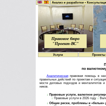
Анализ и разработки
•
Консультац
Правовое бюро
"Проект-ВС"
Услуги
Проекты
П
по валютному
Ана­ли­ти­че­с­кая
пра­во­вая по­мощь в на­хо­
пра­ви­ль­ных дей­ст­вий по про­е­к­там и си­ту­а­ц
мо­сти дело­вых под­хо­дов и мен­та­ли­те­тов 
ников.
↓
Пра­во­вые услуги, валютное ре­гу­ли­р
↓
Правовые услуги в 2026 году
↓
Валю
↓
Общие риски, проблемы и «белые» ре