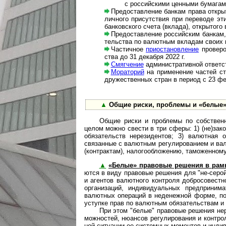
с рос­сий­скими цен­ными бума­гам
Предоставление банкам права открыть
лич­но­го при­сут­ствия при пере­воде 
бан­ков­с­ко­го счета (вкла­да), откры­то
Предоставление российским банкам, 
тель­ства по валютным вкла­дам своих кли
Частичное
приостановление
проверок
ства до 31 де­каб­ря 2022 г.
Смягчение
административной ответств
Мораторий
на при­ме­не­ние частей ст.
дру­жест­вен­ных стран в пери­од с 23 ф
▲
Общие риски, проблемы и «белые» р
Общие риски и проблемы по собственно
целом можно свести в три сферы: 1) (не)за­ко
обяза­тельств нерези­дентов; 3) валют­ная 
связан­ные с валют­ным регули­рова­нием и ва
(конт­рак­там), налого­обло­жению, тамо­жен­н
▲
«Белые» правовые решения в рамка
ют­ся в виду право­вые решения для "не-серо
и агентов валютного конт­роля добросо­вестн
органи­заций, ин­ди­ви­ду­аль­ных пред­прини
валют­ных опера­ций в недене­жной форме, по
усту­пке прав по валют­ным обяза­тель­ствам и 
При этом "белые" правовые решения неред
мож­нос­тей, нюа­н­сов регу­ли­ро­ва­ния и конт­р
ной ситу­ации ее систем­ных момен­тов и инди­в