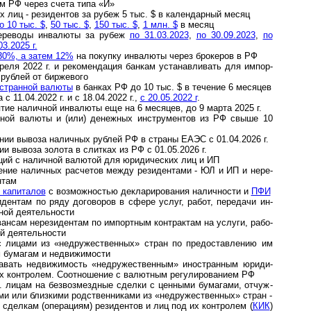
ци­ям РФ че­рез счета типа «И»
 лиц - ре­зи­ден­тов за ру­беж 5 тыс. $ в ка­лен­дар­ный ме­сяц
 10 тыс. $
,
50 тыс. $
,
150 тыс. $
,
1 млн. $
в месяц
­ре­во­ды ин­ва­лю­ты за ру­беж
по 31.03.2023
,
по 30.09.2023
,
по
03.2025 г.
30%, а затем 12%
на поку­пку инва­люты через бро­ке­ров в РФ
реля 2022 г. и рекомендация банкам уста­нав­ли­вать для им­пор­
руб­лей от бир­жевого
ст­ранной валюты
в бан­ках РФ до 10 тыс. $ в тече­ние 6 месяцев
 11.04.2022 г. и с 18.04.2022 г.,
с 20.05.2022 г
.
е на­лич­ной ин­ва­лю­ты еще на 6 ме­ся­цев, до 9 марта 2025 г.
­ной валюты и (или) денеж­ных инст­ру­ментов из РФ свыше 10
ии вывоза наличных рублей РФ в страны ЕАЭС с 01.04.2026 г.
и вывоза золота в слитках из РФ с 01.05.2026 г.
ий с наличной валю­той для юриди­чес­ких лиц и ИП
ние налич­ных рас­четов между рези­ден­тами - ЮЛ и ИП и нере­
нтам
 капиталов
с возмож­но­стью декла­риро­вания налич­ности и
ПФИ
дентам по ряду дого­воров в сфере услуг, работ, пере­дачи ин­
ь­ной деяте­льности
н­сам не­ре­зи­ден­там по им­порт­ным кон­т­рак­там на ус­лу­ги, ра­бо­
ой де­я­тель­ности
ицами из «не­дру­жест­вен­ных» стран по пре­до­став­ле­нию им
м бума­гам и недви­жи­мости
­вать не­дви­жи­мость «не­дру­жест­вен­ным» ино­стран­ным юри­ди­
конт­ро­лем. Со­от­но­ше­ние с ва­лют­ным ре­гу­ли­ро­ва­ни­ем РФ
 лицам на безвоз­мезд­ные сделки с цен­ными бума­гами, отчуж­
ами или близ­кими род­ст­вен­ни­ками из «недру­жест­вен­ных» стран -
 сдел­кам (опера­циям) рези­ден­тов и лиц под их конт­ролем (
КИК
)