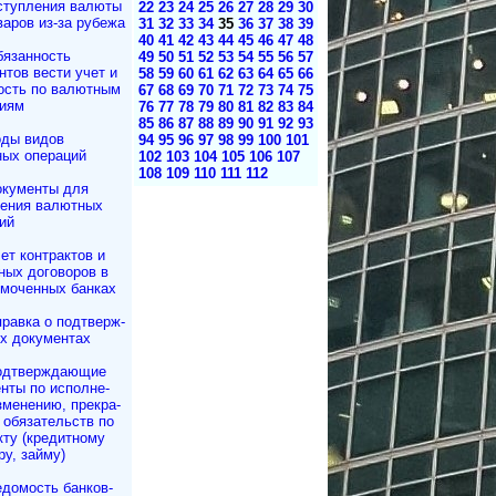
ступления валюты
22
23
24
25
26
27
28
29
30
варов из-за рубежа
31
32
33
34
35
36
37
38
39
40
41
42
43
44
45
46
47
48
язанность
49
50
51
52
53
54
55
56
57
­тов вести учет и
58
59
60
61
62
63
64
65
66
ость по валютным
67
68
69
70
71
72
73
74
75
иям
76
77
78
79
80
81
82
83
84
85
86
87
88
89
90
91
92
93
ды видов
94
95
96
97
98
99
100
101
ых операций
102
103
104
105
106
107
108
109
110
111
112
кументы для
ения валютных
ий
ет контрактов и
­ных договоров в
омоченных банках
равка о под­твер­ж­
их документах
одтверждающие
ты по ис­пол­не­
­ме­не­нию, пре­кра­
обя­за­тельств по
к­ту (кре­дит­но­му
­ру, займу)
домость бан­ков­