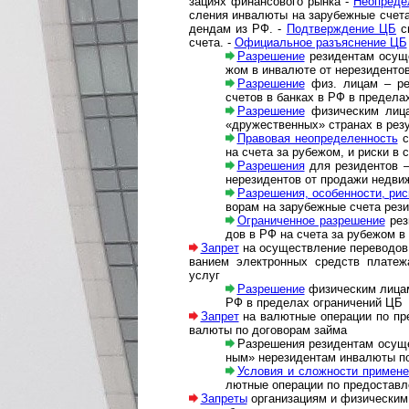
за­ци­ях фи­нан­со­во­го рын­ка -
Не­оп­ре­д
сле­ния ин­ва­лю­ты на за­ру­беж­ные счета
ден­дам из РФ. -
Подтверждение ЦБ
сн
счета. -
Офи­ци­аль­ное разъ­яс­не­ние ЦБ
Разрешение
резидентам осущес
жом в инва­люте от нерези­ден­тов
Разрешение
физ. лицам – рез
счетов в банках в РФ в пре­де­лах
Разрешение
физическим лицам 
«дру­жес­т­вен­ных» стра­нах в рез
Правовая неопределенность
с 
на счета за рубе­жом, и риски в
Раз­ре­ше­ни­я
для ре­зи­ден­тов –
не­ре­зи­ден­тов от про­да­жи не­дви
Разрешения, особенности, рис
во­рам на за­ру­беж­ные счета рез
Ограниченное раз­ре­ше­ние
ре­з
дов в РФ на сче­та за ру­бе­жом в 
Запрет
на осуществление переводов д
ва­ни­ем элект­рон­ных средств пла­теж
услуг
Разрешение
физическим лицам 
РФ в пре­де­лах огра­ни­че­ний ЦБ
Запрет
на валютные операции по предо­
ва­люты по дого­ворам займа
Разрешения ре­зи­ден­там осу­ще
ным» не­ре­зи­ден­там ин­ва­лю­ты
Условия и сложности при­ме­не­
лют­ные опе­ра­ции по пред­остав­л
Запреты
организациям и физическим л