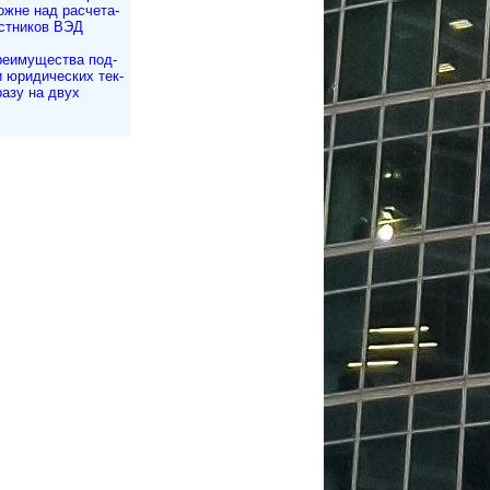
жне над рас­че­та­
стников ВЭД
еимущества под­
и юри­ди­чес­ких тек­
разу на двух