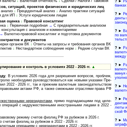
я валюты
↓
Валютная отчетность
↓
Сделки / Налоги / Таможня
?
►
Ри
банках
 ситу­а­ций, про­ек­тов физи­чес­ких и юри­ди­чес­ких лиц
 ана­лиз
↓
Преце­дент­ный ана­лиз
↓
Ана­лиз прак­тики ситуаций
?
►
Ре
и для ИП
↓
Услуги юри­ди­чес­ким лицам
ден­ты
вая оценка
↓
Правовой консалтинг
за­ко­но
енка
↓
Первичная подробная
→
С пред­ва­ри­тель­ным анализом
 консультация с анализом и комментариями
?
►
Ва
→
Валютно-­право­вой консал­тинг и подго­товка доку­ментов
по валю
тель­ст
контрактов и документов
ерки органом ВК
↓
Ответы на запросы и требования органов ВК
?
►
Р
спектив
↓
Нестандартное соблюдение норм
↓
Редкие случаи ВК
валютн
между 
?
►
Р
ли­ро­ва­ние и конт­роль в усло­виях 2022 - 2026 гг.
▲
валютн
минуя 
оду
. В усло­виях 2026 года для разре­шения воп­ро­сов, про­б­лем,
уполн
т­ролю необ­хо­димо руко­вод­ст­во­ва­ться как новыми ука­зами Пре­
ил 2022 - 2026 гг., так и преж­ним валют­ным за­ко­но­да­тель­ст­вом
?
►
Не
м пра­во­выми актами РФ, а также смеж­ными отра­с­лями права РФ
валютн
?
►
Ре
жест­вен­ными нере­зи­ден­тами
, прямо под­пада­ю­щими под целе­
ден­та­
 и опе­ра­ций с недру­жест­вен­ными ино­ст­ран­ными лицами в 2022 -
лю­ты 
ской Ф
авовому режиму сче­тов физ­лиц РФ за рубе­жом в 2026 г.
?
►
Ми
 счетам физлиц за рубе­жом в 2022 - 2026 гг.
штрафа 
ютным опера­циям с нере­зи­ден­тами в 2022 - 2026 гг.