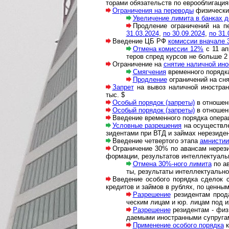
то­ра­ми обя­за­тельств по ев­ро­об­ли­га­
Ограничения на переводы
фи­зи­ческих
Увеличение лимита в банках до
Продление ог­ра­ни­че­ний на пе
31.03.2024
,
по 30.09.2024
,
по 31.
Введение ЦБ РФ
комиссии вначале 
Отмена комиссии 12%
с 11 ап
те­ров спред кур­сов не больше 2 
Ограничение на
снятие наличной ино
Смягчения
временного порядка с
Продление
ограничений на сняти
Запрет
на вывоз наличной ино­ст­ран
тыс. $
Особый порядок (запреты)
в отношенн
Особый порядок (запреты)
в отношени
Введение временного порядка опера­ц
Условные разрешения
на осущест­вле
зи­ден­тами при ВТД и зай­мах нере­зиде
Введение четвертого этапа
амнистии
Ограничение 30% по авансам нерези­
фор­ма­ции, резуль­татов интел­лек­ту­ал
Отмена 30%-ного лимита
по ава
ты, ре­зуль­та­ты ин­тел­лек­ту­аль­н
Введение особого порядка сделок с л
кре­ди­тов и займов в рублях, по цен­ны
Разрешение
резиден­там про­да
чес­ким ли­цам и юр. ли­цам под их 
Разрешение
резидентам - физ.
да­е­мыми ино­ст­ран­ны­ми супру­г
Применение особого порядка
к