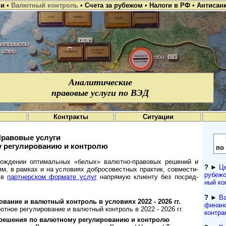
ии
•
Валютный контроль
•
Счета за рубежом
•
Налоги в РФ
•
Антисан
Аналитические
правовые услуги по ВЭД
Контракты
Ситуации
равовые услуги
 регулированию и контролю
по
ж­де­нии оп­ти­ма­ль­ных «бе­лых» ва­лют­но-­пра­во­вых ре­ше­ний и
?
►
Це
и­ям, в рам­ках и на усло­ви­ях доб­ро­со­вест­ных прак­тик, сов­мес­ти­
рубежо
и в
парт­не­р­с­ком фор­мате услуг
на­пря­мую кли­енту без по­сред­
ный кон
?
►
Ва
о­ва­ние и валютный конт­роль в усло­виях 2022 - 2026 гг.
финанс
тное ре­гу­ли­ро­ва­ние и валютный конт­роль в 2022 - 2026 гг.
контра
шения по валютному ре­гу­ли­ро­ва­нию и конт­ролю