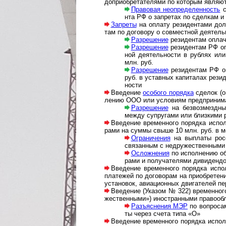
до­при­об­ре­та­те­ля­ми по кото­рым явл
Правовая неопределенность
с
нта РФ о зап­ре­тах по сдел­кам и
Запреты
на оплату резидентами долей
там по дого­вору о сов­мест­ной деятель
Разрешение
резидентам оплачи
Разрешение
резидентам РФ опла
ной де­я­тель­нос­ти в руб­лях и
млн. руб.
Разрешение
резидентам РФ опл
руб. в устав­ных капи­та­лах рези­
ности
Введение
особого порядка
сделок (оп
ле­нию ООО или усло­виям пред­при­ни­ма
Разрешение
на безвозмездные
между суп­ру­гами или близ­кими р
Введение временного порядка исполнен
ра­ми на суммы свыше 10 млн. руб. в м
Ограничения
на выплаты росси
свя­зан­ным с недру­жест­вен­ным
Осложнения
по исполнению обя
ра­ми и полу­ча­те­лями диви­денд
Введение временного порядка испо
пла­те­жей по дого­во­рам на при­обре­те
ус­та­но­вок, ави­а­ци­он­ных дви­га­те­лей
Введение (Указом № 322) временного п
жес­т­вен­ны­ми») ино­стран­ны­ми пра­во­о
Разъяснения МЭР
по во­п­ро­са
ты че­рез сче­та типа «О»
Введение временного порядка исполнени