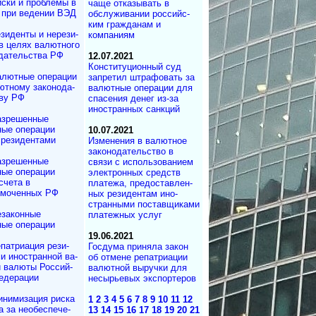
ски и проблемы в
чаще отказывать в
 при ведении ВЭД
обслуживании рос­сий­с­
ким гражданам и
зиденты и не­ре­зи­
компаниям
 в целях валютного
­да­тель­ст­ва РФ
12.07.2021
Конституционный суд
лютные операции
запретил штрафовать за
тному за­ко­но­да­
валютные операции для
­ву РФ
спасения денег из-за
иностранных санкций
азрешенные
ые операции
10.07.2021
резидентами
Изменения в валютное
законодательство в
азрешенные
связи с использованием
ые операции
элек­т­рон­ных средств
счета в
платежа, пре­до­став­лен­
омоченных РФ
ных ре­зи­ден­там ино­
стран­ны­ми по­ста­в­щи­ка­ми
законные
платежных услуг
ые операции
19.06.2021
патриация ре­зи­
Госдума приняла закон
ми иностранной ва­
об отмене репатриации
и валюты Рос­сий­
валютной выручки для
едерации
несырьевых экспортеров
нимизация риска
1
2
3
4
5
6
7
8
9
10
11
12
за не­обес­пе­че­
13
14
15
16
17
18
19
20
21