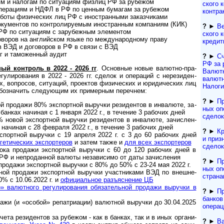
 и нало­гам по ситу­а­циям физ­лиц РФ за рубежом
ско­го 
ера­циям и НДФЛ в РФ по цен­ным бума­гам за рубежом
контра
ты физи­чес­ких лиц РФ с ино­ст­ран­ными заказ­чи­ками
мен­тов по конт­ро­ли­ру­е­мым ино­ст­ран­ным ком­па­ниям (КИК)
?
►
Ве
Ф по ситуа­циям с зару­беж­ным эле­мен­том
ско­го 
о­ров на анг­лий­ском языке по меж­ду­на­род­ному праву
кредит
в ВЭД и дого­во­ров в РФ в связи с ВЭД
 и тамо­жен­ный аудит
?
►
Сч
РФ за 
ный конт­роль в 2022 - 2026 гг
. Основ­ные новые валют­но-пра­
Валютн
­лиро­вания в 2022 - 2026 гг. сде­лок и опе­ра­ций с нере­зи­ден­
валютн
, воп­ро­сов, ситу­аций, проек­тов физи­чес­ких и юриди­чес­ких лиц
Налоги
обоз­на­чить сле­ду­ющим их при­мер­ным перечнем:
?
►
Пр
 продажи 80% экс­порт­ной выру­чки рези­ден­тов в инва­люте, за­
ных оп
 бан­ках начи­ная с 1 января 2022 г., в тече­ние 3 рабо­чих дней
сделок
вой экс­порт­ной выру­чки рези­ден­тов в инва­люте, за­чис­лен­
 начи­ная с 28 фев­раля 2022 г., в тече­ние 3 рабо­чих дней
?
►
Кр
портной выручки с 19 апреля 2022 г. с 3 до 60 рабо­чих дней
и приз
­ти­чес­ких экспор­те­ров
и затем также и
для всех экс­пор­теров
сделок
ока продажи экс­порт­ной выру­чки с 60 до 120 рабо­чих дней в
и РФ и непро­дан­ной валюты неза­ви­симо от даты зачис­ления
?
►
Пр
родажи экспорт­ной выру­чки с 80% до 50% с 23-24 мая 2022 г.
ных оп
ной про­да­жи экс­порт­ной вы­руч­ки участ­ни­ка­ми ВЭД по внеш­не­
страна
 0% с 10.06.2022 г. и
офици­аль­ное разъяс­нение ЦБ
» валют­ного регули­рова­ния обяза­тель­ной про­дажи выру­чки в
?
►
Пр
банков
ажи (и «особой» репатриации) валютной выручки до 30.04.2025
операц
та резидентов за рубежом - как в банках, так и в иных ор­га­ни­
?
►
Ва