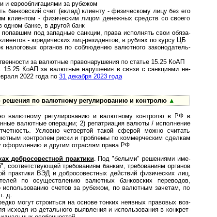
и и евро­обли­га­ци­ями за рубежом
 банковский счет (вклад) клиенту - физи­чес­кому лицу без его
этим клиен­том - физи­чес­ким лицом денеж­ных средств со сво­его
го в одном банке, в другой банк
попавшим под западные санкции, права исполнять свои обя­за­
­ен­тов - юри­ди­чес­ких лиц-­рези­ден­тов, в рублях по курсу ЦБ
 налоговых органов по соблю­дению валют­ного зако­но­да­тель­
енности за валют­ные пра­во­на­ру­ше­ния по статье 15.25 КоАП
 15.25 КоАП за ва­лют­ные на­ру­ше­ния в свя­зи с сан­к­ци­я­ми не­
ев­раля 2022 года по
31 дека­бря 2023 года
ешения по валютному ре­гу­ли­ро­ва­нию и конт­ролю
▲
 валют­ному регули­ро­ванию и валют­ному конт­ролю в РФ в
н­ные валют­ные опера­ции; 2) репатри­ация валюты / испол­нение
отчет­ность. Условно чет­вер­той такой сферой можно счи­тать
лют­ным конт­ролем риски и проб­лемы по коммер­ческим сдел­кам
ому оформ­лению и другим отра­слям права РФ.
х добросо­вест­ной практики
. Под "белыми" решениями име­
й", соответ­ствующей требо­ваниям банкам, требо­ваниям органов
ой практики ВЭД и добросо­вестных дейст­вий физиче­ских лиц,
­ма­телей по осущест­вле­нию валют­ных бан­ков­ских пере­водов,
 исполь­зованию счетов за рубе­жом, по валют­ным заче­там, по
т. д.
ко могут стро­иться на основе тон­ких неяв­ных пра­во­вых воз­
оля исходя из деталь­ного выяв­ле­ния и испо­ль­зо­ва­ния в конк­рет­
и­дуаль­ных особен­ностей.