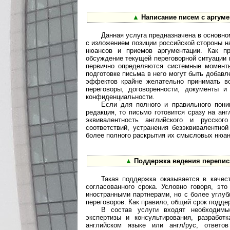
▲
Написание писем с аргуме
Данная услуга предназначена в основн
с изложением позиции российской стороны н
нюансов и приемов аргументации. Как пр
обсуждение текущей переговорной ситуации 
первично определяются системные момент
подготовке письма в него могут быть доба
эффектов крайне желательно принимать в
переговоры, договоренности, документы 
конфиденциальности.
Если для полного и правильного пони
редакция, то письмо готовится сразу на ан
эквивалентность английского и русског
соответствий, устранения безэквивалентно
более полного раскрытия их смысловых нюан
▲
Поддержка ведения перепис
Такая поддержка оказывается в качес
согласованного срока. Условно говоря, эт
иностранными партнерами, но с более углу
переговоров. Как правило, общий срок подде
В состав услуги входят необходимы
экспертизы и консультирования, разрабо
английском языке или англ/рус, ответо