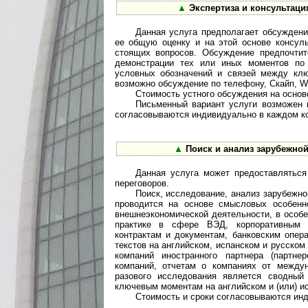
▲
Экспертиза и консультаци
Данная услуга предполагает обсуждени
ее общую оценку и на этой основе консул
стоящих вопросов. Обсуждение предпочти
демонстрации тех или иных моментов по 
условных обозначений и связей между клю
возможно обсуждение по телефону, Скайп, Wh
Стоимость устного обсуждения на основе
Письменный вариант услуги возможен 
согласовываются индивидуально в каждом ко
▲
Поиск и анализ зарубежной
Данная услуга может предоставляться
переговоров.
Поиск, исследование, анализ зарубежн
проводится на основе смысловых особенн
внешнеэкономической деятельности, в особ
практике в сфере ВЭД, корпоративным 
контрактам и документам, банковским опе
текстов на английском, испанском и русско
компаний иностранного партнера (партне
компаний, отчетам о компаниях от между
разового исследования является сводный
ключевым моментам на английском и (или) и
Стоимость и сроки согласовываются инд