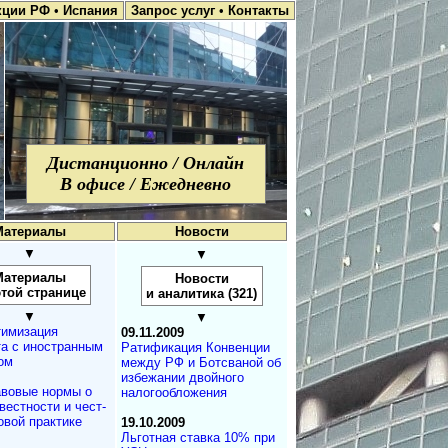
кции РФ
•
Испания
Запрос услуг
•
Контакты
Дистанционно / Онлайн
В офисе / Ежедневно
Материалы
Новости
▼
▼
Материалы
Новости
этой странице
и аналитика (321)
▼
▼
имизация
09.11.2009
та с иностранным
Ратификация Конвенции
ом
между РФ и Ботсваной об
избежании двойного
вовые нормы о
налогообложения
вестности и чест­
овой практике
19.10.2009
Льготная ставка 10% при