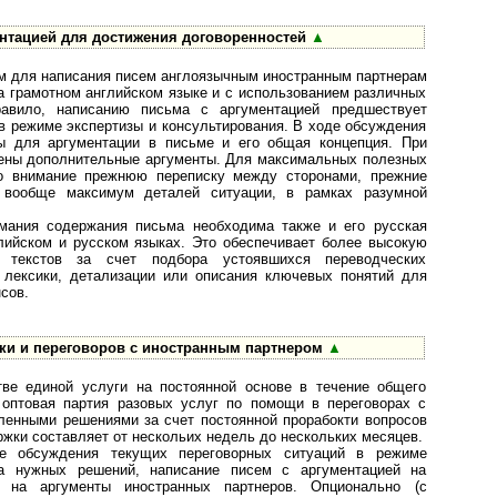
нтацией для достижения договоренностей
▲
ом для написания писем англоязычным иностранным партнерам
а грамотном английском языке и с использованием различных
авило, написанию письма с аргументацией предшествует
в режиме экспертизы и консультирования. В ходе обсуждения
ы для аргументации в письме и его общая концепция. При
влены дополнительные аргументы. Для максимальных полезных
о внимание прежнюю переписку между сторонами, прежние
и вообще максимум деталей ситуации, в рамках разумной
мания содержания письма необходима также и его русская
глийском и русском языках. Это обеспечивает более высокую
о текстов за счет подбора устоявшихся переводческих
й лексики, детализации или описания ключевых понятий для
сов.
ки и переговоров с иностранным партнером
▲
тве единой услуги на постоянной основе в течение общего
о оптовая партия разовых услуг по помощи в переговорах с
бленными решениями за счет постоянной прорабокти вопросов
ржки составляет от нескольих недель до нескольких месяцев.
е обсуждения текущих переговорных ситуаций в режиме
тка нужных решений, написание писем с аргументацией на
в на аргументы иностранных партнеров. Опционально (с