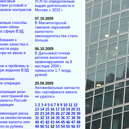
ансовые
УСН по определенным
твия условий и
видам деятельности в
ровок контрактов
Москве с 2010 г.
07.10.2009
вовые способы
В Магнитогорской
ения обяза­
таможне нарушений
 в сфере ВЭД
валютного
законодательства стало
бования к
больше
ению качества и
ности ряда
06.10.2009
при их ввозе в
В Дальневосточном
регионе валютные
правонарушения за 9
ки и проблемы в
месяцев 2009 г.
при ведении ВЭД
превысили 1,7 млрд.
рублей
аконные
е операции
29.09.2009
Автомобильные запчасти
атриация ре­зи­
без сертификата ввезти
и иностранной ва­
не удалось
валюты Рос­сий­
дерации
1
2
3
4
5
6
7
8
9
10
11
12
13
14
15
16
17
18
19
20
21
имизация риска
22
23
24
25
26
27
28
29
30
а не­обес­пе­че­ние
31
32
33
34
35
36
37
38
39
ения валюты или
40
41
42
43
44
45
46
47
48
 из-за рубежа
49
50
51
52
53
54
55
56
57