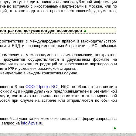
услугу могут входить поиск и анализ зарубежной информации
тие во встречах с иностранными партнерами в Москве, или по
ий, а также подготовка проектов соглашений, документов,
контрактов, документов для переговоров
▲
 соответствии с международным правом и законодательством
ктики ВЭД и правоприменительной практики в РФ, обычных
 намерениях, меморандумов о взаимопонимании, контрактов,
м, документов осуществляется в двуязычном формате на
лучения их исходных редакций от иностранных партнеров они
ям в РФ и условиям российской стороны.
ивидуально в каждом конкретном случае.
равового бюро
ООО "Проект-ВС"
, НДС не облагаются в связи с
ских лиц и индивидуальных предпринимателей в безналичной
слуги, счета и акты вначале направляются в отсканированной
аются при случае на встрече или отправляются по обычной
равовой аргументации можно использовать форму запроса на
ь запрос на
info@pvs.ru
.
▲