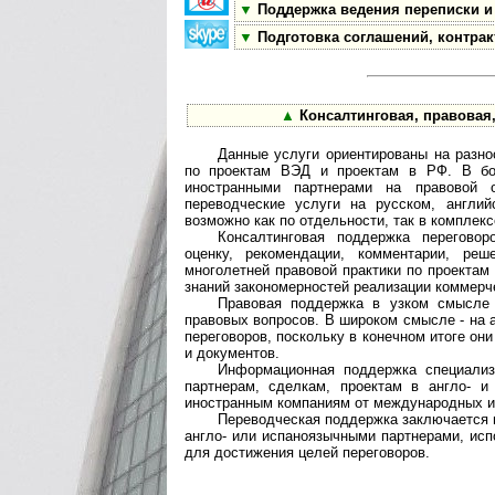
▼
Поддержка ведения переписки и
▼
Подготовка соглашений, контрак
▲
Консалтинговая, правовая
Данные услуги ориентированы на разн
по проектам ВЭД и проектам в РФ. В бол
иностранными партнерами на правовой 
переводческие услуги на русском, англий
возможно как по отдельности, так в комплекс
Консалтинговая поддержка переговоро
оценку, рекомендации, комментарии, ре
многолетней правовой практики по проекта
знаний закономерностей реализации коммерч
Правовая поддержка в узком смысле 
правовых вопросов. В широком смысле - на
переговоров, поскольку в конечном итоге 
и документов.
Информационная поддержка специализ
партнерам, сделкам, проектам в англо- и
иностранным компаниям от международных и
Переводческая поддержка заключается в
англо- или испаноязычными партнерами, исп
для достижения целей переговоров.