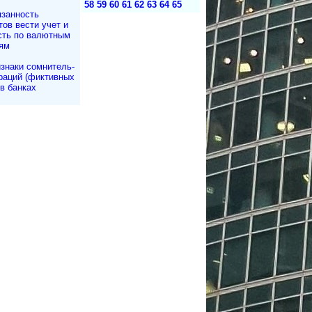
58
59
60
61
62
63
64
65
занность
тов вести учет и
сть по валютным
ям
знаки сомнитель­
раций (фиктивных
в банках