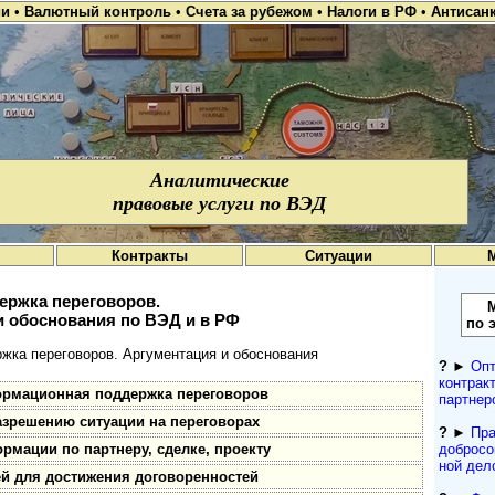
ии
•
Валютный контроль
•
Счета за рубежом
•
Налоги в РФ
•
Антисан
Аналитические
правовые услуги по ВЭД
Контракты
Ситуации
ержка переговоров.
и обоснования по ВЭД и в РФ
по 
ка переговоров. Аргументация и обоснования
?
►
Опт
контрак
ормационная поддержка переговоров
партнер
азрешению ситуации на переговорах
?
►
Пра
рмации по партнеру, сделке, проекту
добросо
ной дел
й для достижения договоренностей