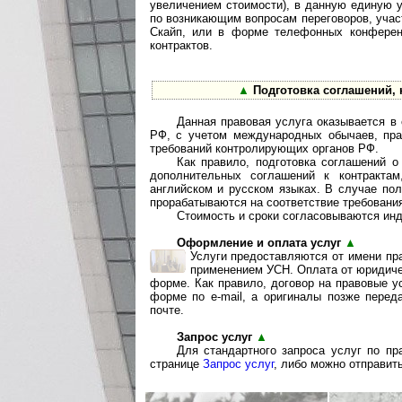
увеличением стоимости), в данную единую 
по возникающим вопросам переговоров, учас
Скайп, или в форме телефонных конференц
контрактов.
▲
Подготовка соглашений, 
Данная правовая услуга оказывается в
РФ, с учетом международных обычаев, пра
требований контролирующих органов РФ.
Как правило, подготовка соглашений о
дополнительных соглашений к контракта
английском и русском языках. В случае по
прорабатываются на соответствие требовани
Стоимость и сроки согласовываются инд
Оформление и оплата услуг
▲
Услуги предоставляются от имени п
применением УСН. Оплата от юридиче
форме. Как правило, договор на правовые у
форме по e-mail, а оригиналы позже перед
почте.
Запрос услуг
▲
Для стандартного запроса услуг по п
странице
Запрос услуг
, либо можно отправит