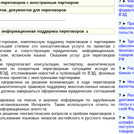
?
►
Фин
 переговоров с иностранным партнером
последс
тов, документов для переговоров
формули
ВЭД
?
►
Пра
обеспеч
, информационная поддержка переговоров
▲
тельств
?
►
Тре
осторонюю, комплексную поддежку переговоров с партнерами
обеспеч
ьшей степени это консалтинговые услуги по проектам с
безопас
основе и сопутствующие юридические, информационные,
товаров 
ском, испанском языках. Оказание услуг для переговоров
РФ
е.
в предполагает консультации, экспертизу, аналитическую
?
►
Рис
шения по конкретным переговорным ситуациям исходя из
банках 
м ВЭД, отслеживания новостей и публикаций по ВЭД, фоновых
еских проектов с иностранными партнерами.
?
►
Нез
направлена на решение возникающих в ходе переговоров
валютны
 аналитическую правовую поддержку многочисленных нюансов
они должны завершаться оформлением юридических соглашений
?
►
Реп
ден­та­м
ирована на поиске и анализе информации по зарубежным
лю­ты и 
 испаноязычном Интернете. Также используются отчеты по
ской Фе
нформационных агентств.
 решении лингвистических вопросов и проблем переговоров с
?
►
Мин
ользовании языковых нюансов английского и русского языков
штрафа з
поступл
товаров