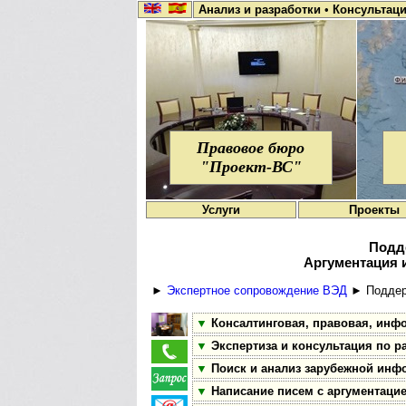
Анализ и разработки
•
Консультац
Правовое бюро
"Проект-ВС"
Услуги
Проекты
Подд
Аргументация 
►
Экспертное сопровождение ВЭД
► Поддерж
▼
Консалтинговая, правовая, инф
▼
Экспертиза и консультация по р
▼
Поиск и анализ зарубежной инфо
▼
Написание писем с аргументацие