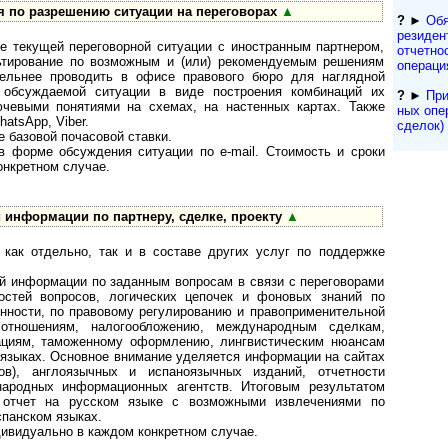
я по разрешению ситуации на переговорах
▲
?
►
Обя
резиден­
е текущей переговорной ситуации с иностранным партнером,
отчетно
ьтирование по возможным и (или) рекомендуемым решениям
операци
тельнее проводить в офисе правового бюро для наглядной
обсуждаемой ситуации в виде построения комбинаций их
?
►
При
чевыми понятиями на схемах, на настенных картах. Также
ных опе
atsApp, Viber.
сделок) 
 базовой почасовой ставки.
в форме обсуждения ситуации по e-mail. Стоимость и сроки
нкретном случае.
 информации по партнеру, сделке, проекту
▲
 как отдельно, так и в составе других услуг по поддержке
ой информации по заданным вопросам в связи с переговорами
остей вопросов, логических цепочек и фоновых знаний по
енности, по правовому регулированию и правоприменительной
отношениям, налогообложению, международным сделкам,
рациям, таможенному оформлению, лингвистическим нюансам
м языках. Основное внимание уделяется информации на сайтах
ров), англоязычных и испаноязычных изданий, отчетности
народных информационных агентств. Итоговым результатом
 отчет на русском языке с возможными извлечениями по
спанском языках.
ивидуально в каждом конкретном случае.