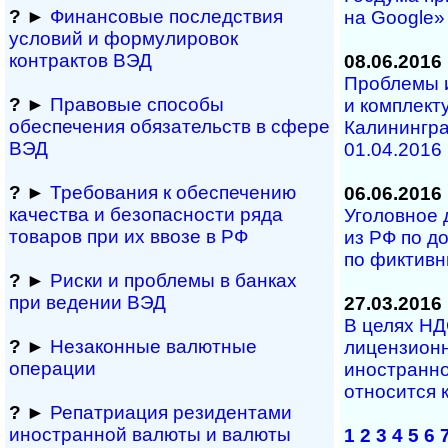
?
►
Финансовые последствия
на Google»
условий и формулировок
контрактов ВЭД
08.06.2016
Проблемы 
?
►
Правовые способы
и комплект
обеспечения обяза­тельств в сфере
Калинингра
ВЭД
01.04.2016 
?
►
Требования к обеспечению
06.06.2016
качества и безопасности ряда
Уголовное 
товаров при их ввозе в РФ
из РФ по д
по фиктив
?
►
Риски и проблемы в банках
при ведении ВЭД
27.03.2016
В целях НД
?
►
Незаконные валютные
лицензионн
операции
иностранно
относится 
?
►
Репатриация ре­зи­ден­та­ми
иностранной ва­лю­ты и валюты
1
2
3
4
5
6