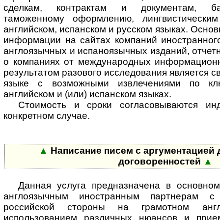
сделкам, контрактам и документам, ба
таможенному оформлению, лингвистически
английском, испанском и русском языках. Осно
информации на сайтах компаний иностранного
англоязычных и испаноязычных изданий, отчетн
о компаниях от международных информационн
результатом разового исследования является с
языке с возможными извлечениями по к
английском и (или) испанском языках.
Стоимость и сроки согласовываются ин
конкретном случае.
▲
Написание писем с аргументацией 
договоренностей
▲
Данная услуга предназначена в основно
англоязычным иностранным партнерам с
российской стороны на грамотном ан
использованием различных нюансов и прием