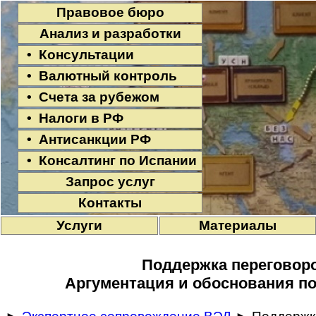
Правовое бюро
Анализ и разработки
• Консультации
• Валютный контроль
• Счета за рубежом
• Налоги в РФ
• Антисанкции РФ
• Консалтинг по Испании
Запрос услуг
Контакты
Услуги
Материалы
Поддержка переговор
Аргументация и обоснования по