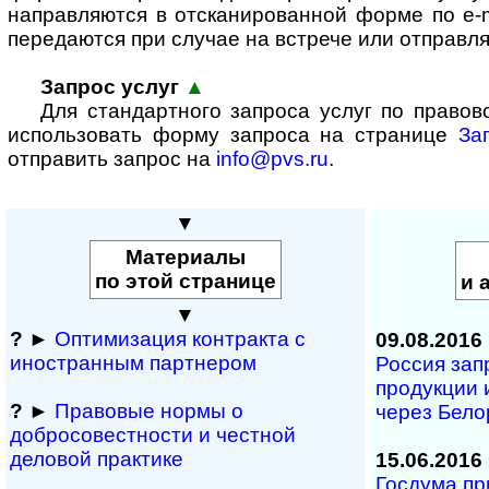
направляются в отсканированной форме по e-m
передаются при случае на встрече или отправля
Запрос услуг
▲
Для стандартного запроса услуг по право
использовать форму запроса на странице
За
отправить запрос на
info@pvs.ru
.
▼
Материалы
по этой странице
и 
▼
?
►
Оптимизация контракта с
09.08.2016
иностранным партнером
Россия зап
продукции 
?
►
Правовые нормы о
через Бел
добросовестности и чест­ной
деловой практике
15.06.2016
Госдума пр