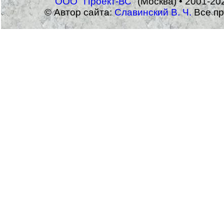
ООО "Проект-ВС"
(Москва) • 2001-20
© Автор сайта:
Славинский В. Ч.
Все пр