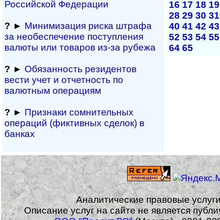
Рос­сий­ской Федерации
16
17
18
19
28
29
30
31
?
►
Минимизация риска штрафа
40
41
42
43
за не­обес­пе­че­ние поступления
52
53
54
55
валюты или товаров из-за рубежа
64
65
?
►
Обязанность резиден­тов
вести учет и отчетность по
валютным операциям
?
►
Признаки сомнитель­ных
операций (фиктивных сделок) в
банках
Аналитические правовые услуг
Описание услуг на сайте не является публ