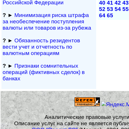
Рос­сий­ской Федерации
40
41
42
43
52
53
54
55
?
►
Минимизация риска штрафа
64
65
за не­обес­пе­че­ние поступления
валюты или товаров из-за рубежа
?
►
Обязанность резиден­тов
вести учет и отчетность по
валютным операциям
?
►
Признаки сомнитель­ных
операций (фиктивных сделок) в
банках
Аналитические правовые услуг
Описание услуг на сайте не является публ