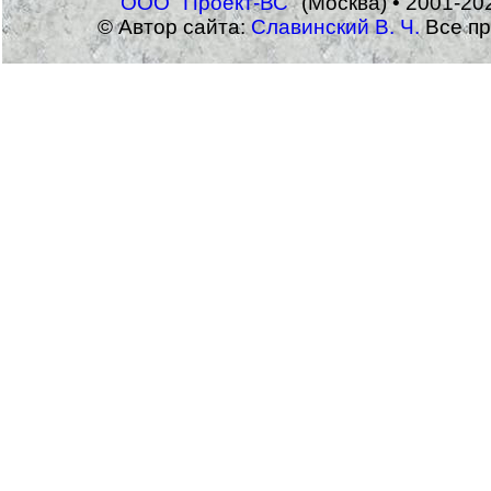
ООО "Проект-ВС"
(Москва) • 2001-20
© Автор сайта:
Славинский В. Ч.
Все пр