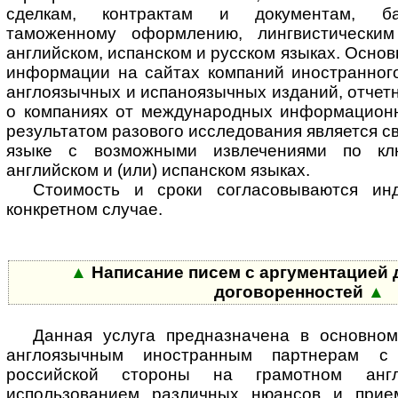
сделкам, контрактам и документам, ба
таможенному оформлению, лингвистически
английском, испанском и русском языках. Осно
информации на сайтах компаний иностранного
англоязычных и испаноязычных изданий, отчетн
о компаниях от международных информационн
результатом разового исследования является с
языке с возможными извлечениями по к
английском и (или) испанском языках.
Стоимость и сроки согласовываются ин
конкретном случае.
▲
Написание писем с аргументацией 
договоренностей
▲
Данная услуга предназначена в основно
англоязычным иностранным партнерам с
российской стороны на грамотном ан
использованием различных нюансов и прием