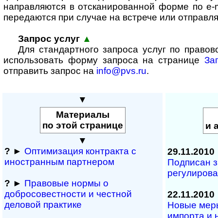
направляются в отсканированной форме по e-m
передаются при случае на встрече или отправля
Запрос услуг
▲
Для стандартного запроса услуг по право
использовать форму запроса на странице
За
отправить запрос на
info@pvs.ru
.
▼
Материалы
по этой странице
и 
▼
?
►
Оптимизация контракта с
29.11.2010
иностранным партнером
Подписан 
регулирова
?
►
Правовые нормы о
добросовестности и чест­ной
22.11.2010
деловой практике
Новые меры
импорта и 