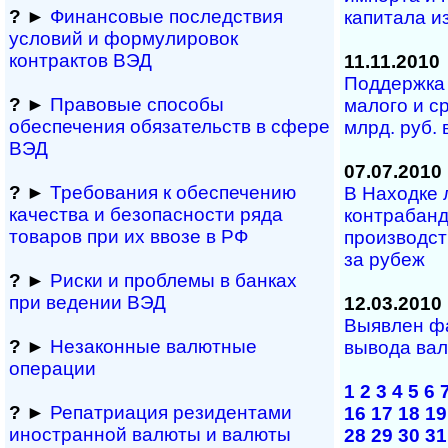
?
►
Финансовые последствия
капитала и
условий и формулировок
контрактов ВЭД
11.11.2010
Поддержка 
?
►
Правовые способы
малого и ср
обеспечения обяза­тельств в сфере
млрд. руб. в
ВЭД
07.07.2010
?
►
Требования к обеспечению
В Находке 
качества и безопасности ряда
контрабанд
товаров при их ввозе в РФ
производст
за рубеж
?
►
Риски и проблемы в банках
при ведении ВЭД
12.03.2010
Выявлен ф
?
►
Незаконные валютные
вывода вал
операции
1
2
3
4
5
6
?
►
Репатриация ре­зи­ден­та­ми
16
17
18
19
иностранной ва­лю­ты и валюты
28
29
30
31