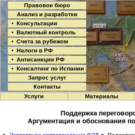
Правовое бюро
Анализ и разработки
• Консультации
• Валютный контроль
• Счета за рубежом
• Налоги в РФ
• Антисанкции РФ
• Консалтинг по Испании
Запрос услуг
Контакты
Услуги
Материалы
Поддержка переговор
Аргументация и обоснования по