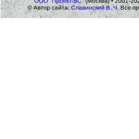
ООО "Проект-ВС"
(Москва) • 2001-20
© Автор сайта:
Славинский В. Ч.
Все пр