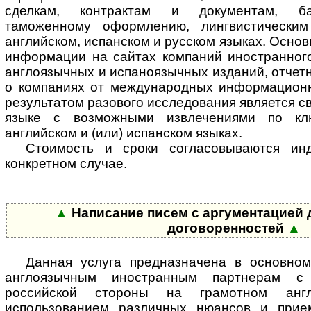
сделкам, контрактам и документам, ба
таможенному оформлению, лингвистически
английском, испанском и русском языках. Осно
информации на сайтах компаний иностранного
англоязычных и испаноязычных изданий, отчетн
о компаниях от международных информационн
результатом разового исследования является с
языке с возможными извлечениями по к
английском и (или) испанском языках.
Стоимость и сроки согласовываются ин
конкретном случае.
▲
Написание писем с аргументацией 
договоренностей
▲
Данная услуга предназначена в основно
англоязычным иностранным партнерам с
российской стороны на грамотном ан
использованием различных нюансов и прием