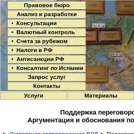
Правовое бюро
Анализ и разработки
• Консультации
• Валютный контроль
• Счета за рубежом
• Налоги в РФ
• Антисанкции РФ
• Консалтинг по Испании
Запрос услуг
Контакты
Услуги
Материалы
Поддержка переговор
Аргументация и обоснования по