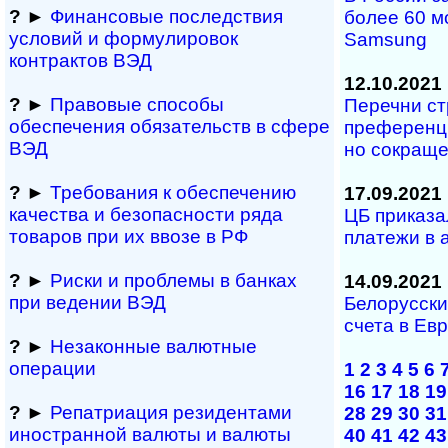
?
►
Финансовые последствия
более 60 
условий и формулировок
Samsung
контрактов ВЭД
12.10.2021
?
►
Правовые способы
Перечни стр
обеспечения обяза­тельств в сфере
преференци
ВЭД
но сокращ
?
►
Требования к обеспечению
17.09.2021
качества и безопасности ряда
ЦБ приказа
товаров при их ввозе в РФ
платежи в 
?
►
Риски и проблемы в банках
14.09.2021
при ведении ВЭД
Белорусски
счета в Ев
?
►
Незаконные валютные
операции
1
2
3
4
5
6
16
17
18
19
?
►
Репатриация ре­зи­ден­та­ми
28
29
30
31
иностранной ва­лю­ты и валюты
40
41
42
43