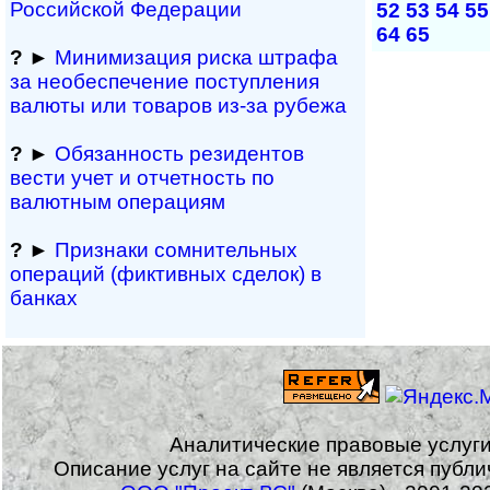
Рос­сий­ской Федерации
52
53
54
55
64
65
?
►
Минимизация риска штрафа
за не­обес­пе­че­ние поступления
валюты или товаров из-за рубежа
?
►
Обязанность резиден­тов
вести учет и отчетность по
валютным операциям
?
►
Признаки сомнитель­ных
операций (фиктивных сделок) в
банках
Аналитические правовые услуг
Описание услуг на сайте не является публ