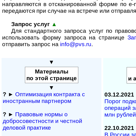
направляются в отсканированной форме по e-m
передаются при случае на встрече или отправля
Запрос услуг
▲
Для стандартного запроса услуг по право
использовать форму запроса на странице
За
отправить запрос на
info@pvs.ru
.
▼
Материалы
по этой странице
и 
▼
?
►
Оптимизация контракта с
03.12.2021
иностранным партнером
Порог подк
операций з
?
►
Правовые нормы о
млн рублей
добросовестности и чест­ной
деловой практике
22.10.2021
В России за