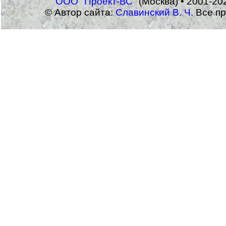
ООО "Проект-ВС"
(Москва) • 2001-20
© Автор сайта:
Славинский В. Ч.
Все пр