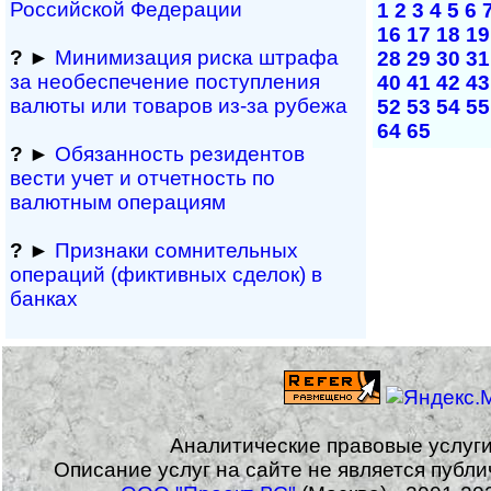
Рос­сий­ской Федерации
1
2
3
4
5
6
16
17
18
19
?
►
Минимизация риска штрафа
28
29
30
31
за не­обес­пе­че­ние поступления
40
41
42
43
валюты или товаров из-за рубежа
52
53
54
55
64
65
?
►
Обязанность резиден­тов
вести учет и отчетность по
валютным операциям
?
►
Признаки сомнитель­ных
операций (фиктивных сделок) в
банках
Аналитические правовые услуг
Описание услуг на сайте не является публ