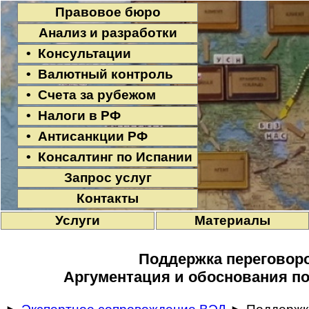
Правовое бюро
Анализ и разработки
• Консультации
• Валютный контроль
• Счета за рубежом
• Налоги в РФ
• Антисанкции РФ
• Консалтинг по Испании
Запрос услуг
Контакты
Услуги
Материалы
Поддержка переговор
Аргументация и обоснования по