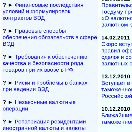
?
►
Финансовые последствия
Правительс
условий и формулировок
Госдуму пр
контрактов ВЭД
«О валютно
валютном 
?
►
Правовые способы
обеспечения обяза­тельств в сфере
14.02.2011
ВЭД
Скоро всту
правил оф
?
►
Требования к обеспечению
сделок и с
качества и безопасности ряда
валютных 
товаров при их ввозе в РФ
13.12.2010
?
►
Риски и проблемы в банках
Вступает в
при ведении ВЭД
таможенно
Российско
?
►
Незаконные валютные
операции
10.12.2010
Ближайшие
?
►
Репатриация ре­зи­ден­та­ми
таможенног
иностранной ва­лю­ты и валюты