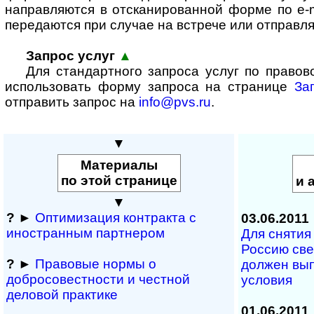
направляются в отсканированной форме по e-m
передаются при случае на встрече или отправля
Запрос услуг
▲
Для стандартного запроса услуг по право
использовать форму запроса на странице
За
отправить запрос на
info@pvs.ru
.
▼
Материалы
по этой странице
и 
▼
?
►
Оптимизация контракта с
03.06.2011
иностранным партнером
Для снятия 
Россию св
?
►
Правовые нормы о
должен вы
добросовестности и чест­ной
условия
деловой практике
01.06.2011