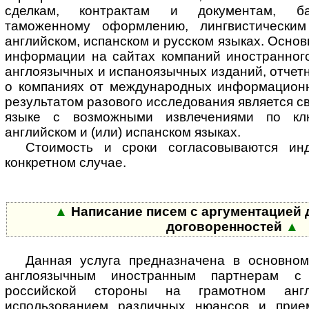
сделкам, контрактам и документам, ба
таможенному оформлению, лингвистически
английском, испанском и русском языках. Осно
информации на сайтах компаний иностранного
англоязычных и испаноязычных изданий, отчетн
о компаниях от международных информационн
результатом разового исследования является с
языке с возможными извлечениями по к
английском и (или) испанском языках.
Стоимость и сроки согласовываются ин
конкретном случае.
▲
Написание писем с аргументацией 
договоренностей
▲
Данная услуга предназначена в основно
англоязычным иностранным партнерам с
российской стороны на грамотном ан
использованием различных нюансов и прием