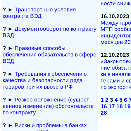
но­сти сни­ж
?
►
Транспортные условия
контракта ВЭД
16.10.2023
Международ
?
►
Документооборот по контракту
МТП со­об­щи
ВЭД
ин­ци­ден­тов
ме­ся­цев 2
?
►
Правовые способы
обеспечения обяза­тельств в сфере
12.10.2023
ВЭД
«Закрытое» в
ние обя­за­те
?
►
Требования к обеспечению
ки в ин­ва­лю
качества и безопасности ряда
те­ра­ми и с
товаров при их ввозе в РФ
по экс­порт­
?
►
Резкое осложнение (сущест­
1
2
3
4
5
6
вен­ное измене­ние) обсто­ятельств
16
17
18
19
по контракту
28
?
►
Риски и проблемы в банках