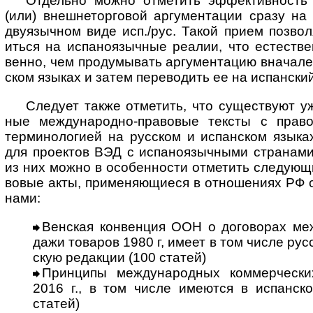
Отдельно можно отметить эффективность п
(или) вне­ш­не­тор­го­вой аргу­мен­та­ции сразу 
дву­языч­ном виде исп./рус. Такой прием позво­
иться на испа­ноязыч­ные реа­лии, что естест­в
венно, чем проду­мывать аргу­мен­та­цию вна­чале
ском язы­ках и затем пере­во­дить ее на испан­ски
Следует также отметить, что существуют уже 
ные меж­ду­на­родно-­пра­во­вые тек­сты с пра­во
терми­ноло­гией на рус­ском и испан­ском язы­ках
для проек­тов ВЭД с испа­но­языч­ными стра­нами.
из них можно в осо­бен­ности отме­тить сле­дую­щ
во­вые акты, приме­няю­щиеся в отно­ше­ниях РФ с
нами:
Венская конвенция ООН о договорах меж
да­жи това­ров 1980 г, имеет в том числе рус­
скую редак­ции (100 статей)
Принципы международных коммерческих
2016 г., в том числе имею­тся в испан­ск
статей)