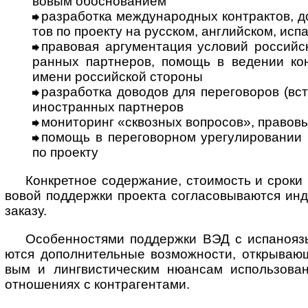
во­вым обо­сно­ванием
разработка международных контрактов, дог
тов по про­екту на рус­ском, анг­лий­ском, исп
правовая аргументация условий российск
ран­ных парт­неров, помощь в веде­нии конт
имени рос­сий­ской стороны
разработка доводов для переговоров (встре
ино­ст­ран­ных парт­неров
мониторинг «сквозных вопросов», пра­во­вых
помощь в переговорном урегулировании пре
по про­екту
Конкретное содержание, стоимость и сроки ко
во­вой под­дер­жки про­екта согла­со­вы­ва­ются ин
заказу.
Особенностями поддержки ВЭД с испаноязы
ются допол­ни­те­ль­ные воз­мож­но­сти, откры­ваю­
вым и линг­вис­ти­чес­ким нюан­сам испо­ль­зо­ва
отно­ше­ниях с контр­аген­тами.