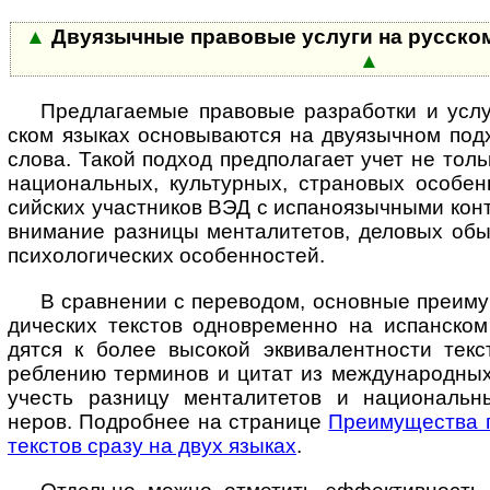
▲
Двуязычные правовые услуги на рус­ском
▲
Предлагаемые правовые разработки и услуг
ском язы­ках осно­вы­ва­ются на дву­языч­ном под
слова. Такой под­ход пред­пола­гает учет не толь
нацио­наль­ных, куль­тур­ных, стра­но­вых осо­бен
сийс­ких участ­ников ВЭД с испа­но­языч­ными конт
вни­ма­ние раз­ницы мен­та­ли­те­тов, дело­вых обы
психо­логи­чес­ких осо­бен­ностей.
В сравнении с переводом, основные преиму­ще
ди­чес­ких тек­стов одно­вре­менно на испан­ском
дятся к более высо­кой экви­ва­лент­ности текс­
ребле­нию тер­минов и цитат из между­народ­ных
учесть раз­ницу мента­лите­тов и нацио­наль­
неров. Подро­бнее на стра­нице
Пре­иму­щес­тва 
текс­тов сразу на двух языках
.