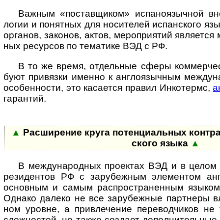
Важным «поставщиком» испаноязычной внеш­н
ло­гии и понят­ных для носи­те­лей испан­ского язы
орга­нов, зако­нов, актов, меро­при­я­тий явля­ется 
ных ресур­сов по тема­тике ВЭД с РФ.
В то же время, отдельные сферы коммерчес
буют при­вя­зки именно к ан­г­ло­языч­ным меж­ду­н
осо­бен­но­сти, это каса­ется пра­вил Инко­термс,
а
гарантий.
▲
Расширение круга потенциальных контр­аг
ского языка
▲
В международных проектах ВЭД и в целом в 
рези­ден­тов РФ с зару­беж­ным эле­мен­том анг
основ­ным и самым рас­про­ст­ра­нен­ным язы­ком 
Однако далеко не все зару­беж­ные парт­неры вл
ном уро­вне, а при­вле­че­ние пере­вод­чиков н
слож­нос­тей, но также соз­дает допол­ни­тель­ные 