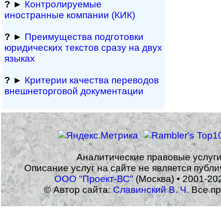
?
►
Контролируемые
иностранные компании (КИК)
?
►
Преимущества под­гото­вки
юри­ди­чес­ких тек­с­тов сразу на двух
языках
?
►
Критерии качества переводов
внешне­тор­го­вой документации
Аналитические правовые услуг
Описание услуг на сайте не является публ
ООО "Проект-ВС"
(Москва) • 2001-20
© Автор сайта:
Славинский В. Ч.
Все пр