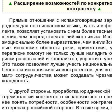
▲
Расширение возможностей по конкретно
контр­агенту
▲
Прямые отношения с испаноговорящим зару
род­ном для него испан­ском языке, пусть и в ф
лекта, поз­во­ляет уста­но­вить с ним более тес­ны
ше­ния, чем посред­ством анг­лийс­кого языка. Ис
эмо­цио­на­льно более выра­зите­лен, чем анг­лий­с
ные испан­ские обо­роты речи, привет­ствия, 
пере­писке помо­гут не только лучше нала­дить от
риски разно­гла­сий и конф­лик­тов, упрос­тить уре­
Это также позво­ляет лучше учесть нацио­наль­н
бен­но­сти испа­но­языч­ных контр­аген­тов, для ко
мат» сотруд­ниче­ства может созда­вать чрез­ме
холод­ность.
С другой стороны, проработка юридической и 
терми­но­ло­гии конк­рет­ного испа­но­языч­ного пр
нее понять потреб­ности, осо­бен­ности контр­аге­
инте­ре­сах рос­сий­ской сто­роны. В то же время,