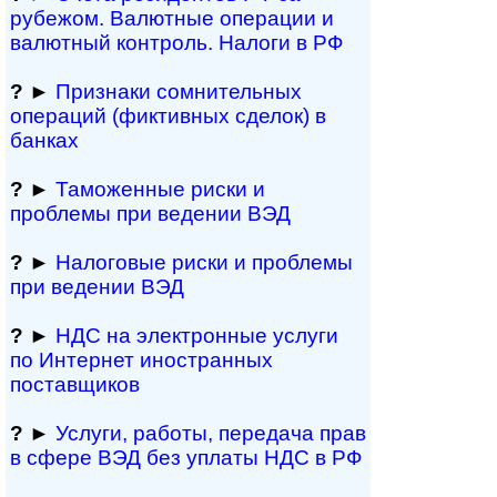
рубежом. Валютные операции и
валютный контроль. Налоги в РФ
?
►
Признаки сомнитель­ных
операций (фиктивных сделок) в
банках
?
►
Таможенные риски и
проблемы при ведении ВЭД
?
►
Налоговые риски и проблемы
при ведении ВЭД
?
►
НДС на электронные услуги
по Интернет иностранных
поставщиков
?
►
Услуги, работы, пе­ре­да­ча прав
в сфере ВЭД без уплаты НДС в РФ