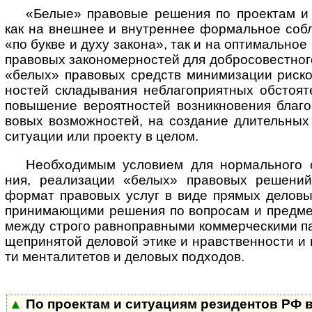
«Белые» правовые решения по проектам и 
как на внеш­нее и внут­рен­нее фор­ма­ль­ное соб
«по букве и духу зако­на», так и на опти­ма­ль­ное
пра­во­вых зако­но­мер­нос­тей для доб­ро­со­вест­ног
«белых» пра­во­вых средств мини­ми­за­ции рис­ко
нос­тей скла­ды­ва­ния небла­го­при­ят­ных обсто­я
повы­ше­ние веро­ят­нос­тей воз­ник­но­ве­ния бла­
во­вых воз­мож­нос­тей, на созда­ние дли­тель­ны
ситу­а­ции или про­екту в целом.
Необходимым условием для нор­маль­но­го об­с
ния, ре­а­ли­за­ции «белых» пра­во­вых ре­ше­ний
фор­мат пра­во­вых услуг в виде пря­мых де­ло­вых
при­ни­ма­ю­щи­ми ре­ше­ния по во­п­ро­сам и пре­д­ме
меж­ду стро­го рав­но­пра­в­ны­ми ком­мер­чес­ки­ми пар­
ще­при­ня­той де­ло­вой эти­ке и нрав­ст­вен­нос­ти и на
ти ме­н­та­ли­те­тов и де­ло­вых под­хо­дов.
▲
По проектам и ситуациям резиден­тов РФ в