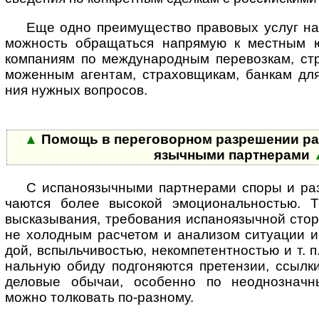
Еще одно преимущество правовых услуг на и
мож­ность обра­ща­ться напря­мую к мест­ным ю
ком­па­ниям по между­на­род­ным пере­воз­кам, стр
мо­жен­ным аген­там, стра­хов­щи­кам, бан­кам дл
ния нуж­ных воп­росов.
▲
Помощь в переговорном разрешении разн
языч­ными парт­нерами
С испаноязычными партнерами споры и разн
ча­ются более высо­кой эмо­ци­о­наль­нос­тью.
выска­зы­ва­ния, тре­бо­ва­ния испа­но­языч­ной ст
не холод­ным рас­че­том и ана­ли­зом ситу­а­ции 
дой, вспыль­чи­во­стью, неком­пе­тент­нос­тью и т.
наль­ную обиду под­го­ня­ются пре­тен­зии, ссы­л
дело­вые обы­чаи, осо­бенно по неодно­знач­н
можно тол­ко­вать по-разному.