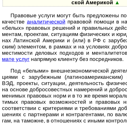
ской Аме­рикой
▲
Правовые услуги могут быть предложены по ко
каче­стве
ана­ли­ти­че­с­кой
пра­во­вой по­мощи в на­х
«бе­лых» пра­во­вых ре­ше­ний и пра­ви­ль­ных дей­с
мен­там, про­е­к­там, си­ту­а­ци­ям физи­чес­ких и юр
нах Латин­ской Аме­рики и (или) в РФ с зару­беж­
ским) эле­мен­том, в рам­ках и на усло­ви­ях доб­ро­
мес­ти­мо­сти дело­вых под­хо­дов и мен­та­ли­те­т
мате услуг
на­пря­мую кли­енту без по­сред­ников.
Под «белыми» внешнеэкономической деятель­
ци­ями с зару­беж­ным (лати­но­аме­ри­кан­ским) 
ВЭД, прое­кты, ситу­а­ции, дея­тель­ность физи­чес
на ос­но­ве доб­ро­со­вест­ных на­ме­ре­ний и доб­ро­с
ме­ни­мых пра­во­вых норм и в то же вре­мя мо­раль­
ти­мых пра­во­вых воз­мож­нос­тей и пра­во­вых ню
соот­вет­ст­вии с кри­те­ри­ями и тре­бо­ва­ни­ями доб­
ше­ниях с парт­не­рами и контр­аген­тами, по вал
гам, на тамо­жне, в отно­ше­ниях с иными конт­ро