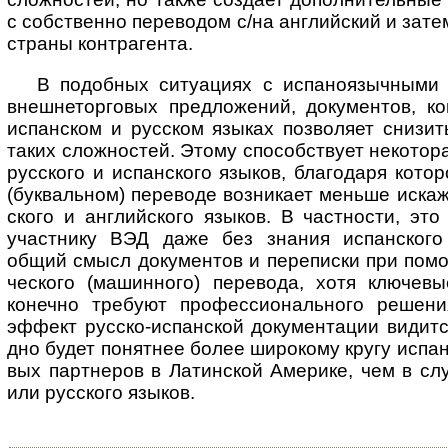
с собст­венно пере­во­дом с/на анг­лий­ский и зате
страны конт­рагента.
В подобных ситуациях с испаноязычными па
вне­ш­не­тор­го­вых пред­ло­же­ний, доку­мен­тов, ко
испан­ском и рус­ском язы­ках позво­ляет сни­зит
таких слож­нос­тей. Этому спо­соб­ст­вует неко­то­р
рус­ского и испан­ского язы­ков, благо­даря кото
(бук­валь­ном) пере­воде возни­кает меньше иска­
ского и англий­ского язы­ков. В част­ности, это 
участ­нику ВЭД даже без зна­ния испан­ского я
общий смысл доку­мен­тов и пере­писки при помо
чес­ко­го (машин­ного) пере­вода, хотя ключе­
коне­чно тре­буют про­фес­си­ональ­ного реше
эффект рус­ско-­испан­ской доку­мен­та­ции види­
дно будет понят­нее более широ­кому кругу испа­но
вых парт­неров в Латин­ской Аме­рике, чем в слу­
или рус­ского язы­ков.