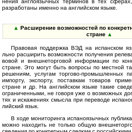
нения англо­языч­ных тер­ми­нов в тех сфе­ра
разра­бо­таны именно на анг­лий­ском языке.
▲
Расширение возможностей по конкрет­но
стране
▲
Правовая поддержка ВЭД на испанском языке
льно рас­ши­рить воз­мож­но­сти полу­че­ния реле­в
во­вой и внеш­не­тор­го­вой инфор­ма­ции по конк
стране. Это могут быть воп­росы по мест­ной та
реше­ниям, услу­гам тор­го­во-­про­мыш­лен­ных
импо­рту, экспо­рту, постав­кам това­ров приме­
стране и др. На англий­ском языке такие све­д
огра­ничен­ными, не говоря уже о возмож­ных допо
тях и иска­же­ниях смы­сла при пере­воде испа­но
лий­ский язык.
В ходе мониторинга испаноязычных публика­ц
мо­жно нахо­дить не только общую внеш­не­тор­г
све­де­ния по конк­рет­ным сдел­кам с рос­сий­скими