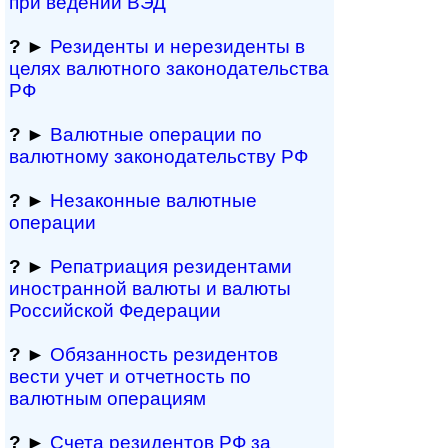
при ведении ВЭД
?
►
Резиденты и не­ре­зи­ден­ты в
целях валютного за­ко­но­да­тель­ст­ва
РФ
?
►
Валютные операции по
валютному за­ко­но­да­тель­ст­ву РФ
?
►
Незаконные валютные
операции
?
►
Репатриация ре­зи­ден­та­ми
иностранной ва­лю­ты и валюты
Рос­сий­ской Федерации
?
►
Обязанность резиден­тов
вести учет и отчетность по
валютным операциям
?
►
Счета резидентов РФ за