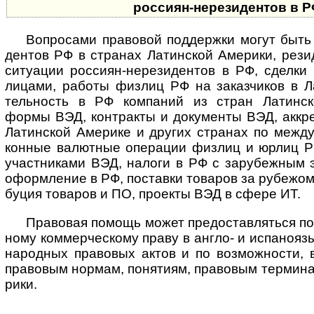
рос­си­ян-­нере­зи­ден­тов в 
Вопросами правовой поддержки могут быть с
ден­тов РФ в стра­нах Латин­ской Аме­рики, рези
ситу­а­ции рос­сиян-нере­зи­ден­тов в РФ, сде­лк
лицами, работы физ­лиц РФ на заказ­чи­ков в Ла
тель­ность в РФ ком­па­ний из стран Латин­ск
формы ВЭД, кон­т­ра­кты и доку­ме­нты ВЭД, аккре
Латин­ской Аме­рике и дру­гих стра­нах по меж­ду
кон­ные валют­ные опе­ра­ции физ­лиц и юрлиц Р
участ­ни­ками ВЭД, налоги в РФ с зару­беж­ным э
оформ­ле­ние в РФ, поста­вки това­ров за рубе­жом
бу­ция това­ров и ПО, про­екты ВЭД в сфере ИТ.
Правовая помощь может предоставляться по п
ному ком­мер­чес­кому праву в англо- и испа­но­яз
на­род­ных пра­во­вых актов и по воз­мож­но­сти,
пра­во­вым нор­мам, поня­тиям, пра­во­вым тер­ми­
рики.