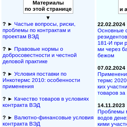
Материалы
по этой странице
и 
▼
?
►
Частые вопросы, рис­ки,
22.02.2024
проблемы по конт­рактам и
Основные об
проектам ВЭД
ре­зи­ден­то
181-И при ра
?
►
Правовые нормы о
ми че­рез ба
добросовестности и чест­ной
бежом
деловой практике
07.02.2024
?
►
Условия поставки по
Применение 
Инкотермс 2010: осо­бен­нос­ти
термс 2020 в
применения
ких уча­ст­н
то­ва­ров з
?
►
Качество товаров в условиях
контракта ВЭД
14.11.2023
Проблемы ме
?
►
Валютно-финансовые условия
во­дов де­не
контракта ВЭД
ки­ми уча­ст