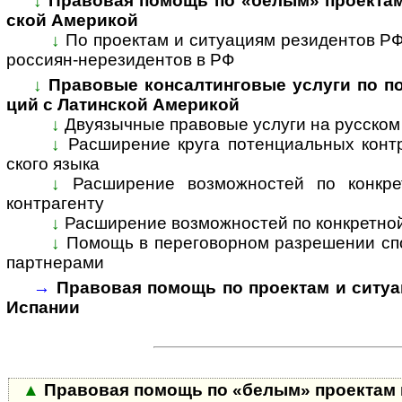
↓
Правовая помощь по «белым» проектам и
ской Аме­рикой
↓
По проектам и ситуациям резиден­тов РФ 
рос­си­ян-­нере­зи­ден­тов в РФ
↓
Правовые консалтинговые услуги по под
ций с Латин­cкой Аме­рикой
↓
Двуязычные правовые услуги на рус­ском 
↓
Расширение круга потенциальных контр­
ского языка
↓
Расширение возможностей по конкретн
контр­агенту
↓
Расширение возможностей по конкретной
↓
Помощь в переговорном разрешении спор
парт­нерами
→
Правовая помощь по проектам и ситуац
Испа­нии
▲
Правовая помощь по «белым» проектам и 