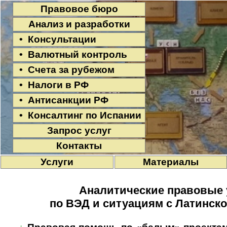
Правовое бюро
Анализ и разработки
• Консультации
• Валютный контроль
• Счета за рубежом
• Налоги в РФ
• Антисанкции РФ
• Консалтинг по Испании
Запрос услуг
Контакты
Услуги
Материалы
Аналитические правовые 
по ВЭД и ситуациям с Латинск