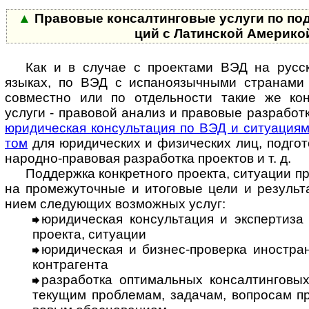
▲
Правовые консалтинговые услуги по под­д
ций с Латин­cкой Аме­рик
Как и в случае с проектами ВЭД на русс
языках, по ВЭД с испа­но­языч­ными стра­нами 
совме­стно или по отдель­ности такие же кон­
услуги - право­вой ана­лиз и пра­вовые разра­ботки
юриди­чес­кая кон­суль­тация по ВЭД и ситу­ациям
том
для юри­ди­чес­ких и физи­чес­ких лиц, подго­
на­родно-­пра­во­вая разра­ботка проек­тов и т. д.
Поддержка конкретного проекта, ситуации пред­
на про­ме­жу­точ­ные и ито­го­вые цели и резуль­т
нием сле­дую­щих воз­мож­ных услуг:
юридическая консультация и экспертиза
про­екта, ситу­ации
юридическая и бизнес-проверка иностран
контр­агента
разработка оптимальных консалтинговы
текущим проб­ле­мам, зада­чам, воп­ро­сам про