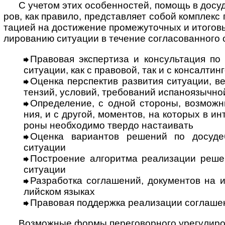
С учетом этих особенностей, помощь в досуде
ров, как пра­вило, пред­став­ляет собой комп­лекс 
та­цией на дости­же­ние про­ме­жу­точ­ных и ито­го­вы
ли­ро­ва­нию ситу­а­ции в тече­ние согла­со­ван­ного
Правовая экспертиза и консультация по в
ситу­а­ции, как с пра­во­вой, так и с кон­сал­ти
Оценка перспектив развития ситуации, вер
тен­зий, усло­вий, тре­бо­ва­ний ис­па­но­языч­н
Определение, с одной стороны, возможных
ния, и с дру­гой, момен­тов, на кото­рых в инт
роны необ­хо­димо тве­рдо наста­ивать
Оценка вариантов решений по досудеб­но
ситу­ации
Построение алгоритма реализации решения
ситу­ации
Разработка соглашений, документов на исп
лий­ском языках
Правовая поддержка реализации соглаше
Возможные формы переговорного урегулиро