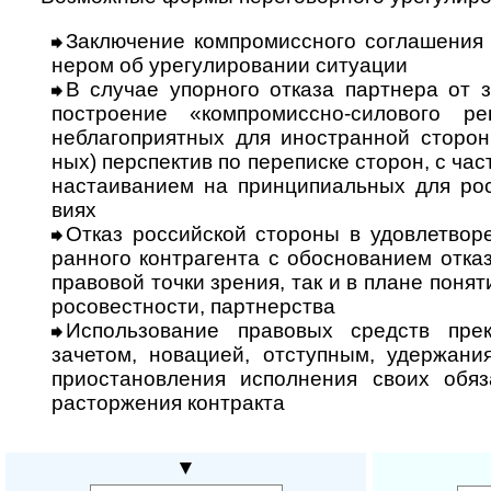
Заключение компромиссного соглашения с
не­ром об уре­гу­ли­ро­ва­нии ситу­ации
В случае упорного отказа партнера от з
постро­е­ние «ком­про­мис­сно-сило­вого 
небла­го­при­ят­ных для ино­ст­ран­ной сто­р
ных) пер­с­пек­тив по пере­пи­ске сто­рон, с ча
настаи­ва­нием на прин­ци­пи­аль­ных для ро
виях
Отказ российской стороны в удовлетворе
ран­ного контр­аге­нта с обо­сно­ва­нием отказ
пра­во­вой точки зре­ния, так и в плане поня­ти
ро­со­вест­нос­ти, парт­нерства
Использование правовых средств прек
заче­том, нова­цией, отступ­ным, удер­жа­ни
при­оста­нов­ле­ния испол­не­ния своих обя­
рас­тор­же­ния конт­ракта
▼