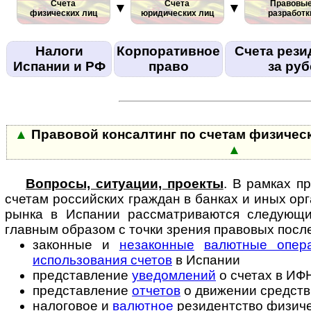
Счета
Счета
Правовы
▼
▼
физических лиц
юридических лиц
разработк
Налоги
Корпоративное
Счета рези
Испании и РФ
право
за ру
▲
Правовой консалтинг по счетам физичес
▲
Вопросы, ситуации, проекты
. В рамках п
счетам российских граждан в бан­ках и иных о
рынка в Испании рассматриваются следующи
главным образом с точки зрения правовых посл
законные и
незаконные
валютные опер
использования счетов
в Испании
представление
уведомлений
о счетах в ИФ
представление
отчетов
о движении средств
налоговое и
валютное
резидентство физиче