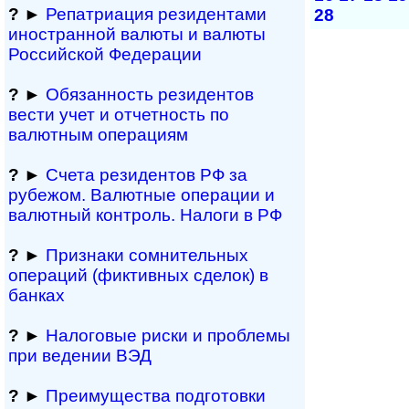
?
►
Репатриация ре­зи­ден­та­ми
28
иностранной ва­лю­ты и валюты
Рос­сий­ской Федерации
?
►
Обязанность резиден­тов
вести учет и отчетность по
валютным операциям
?
►
Счета резидентов РФ за
рубежом. Валютные операции и
валютный контроль. Налоги в РФ
?
►
Признаки сомнитель­ных
операций (фиктивных сделок) в
банках
?
►
Налоговые риски и проблемы
при ведении ВЭД
?
►
Преимущества под­гото­вки