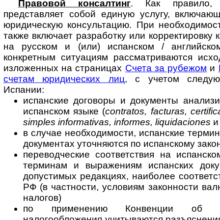
Правовой консалтинг
. Как правило, 
представляет собой единую услугу, вклю­ча­ю
юридическую консультацию. При необходимост
также включает разработку или корректировку 
на русском и (или) испанском / английско
конкретным ситуациям рассматриваются исхо
изложенных на страницах
Счета за рубежом
и
счетам юридических лиц
, с учетом следующ
Испании:
испанские договоры и документы анализи
испанском языке (
contratos, facturas, certifi
simples informativas, informes, liquidaciones
и 
в случае необходимости, испанские термин
документах уточняются по испанскому зако
переводческие соответствия на испанско
терминам и выражениям испанских доку
допустимых редакциях, наиболее соответ
РФ (в частности, условиям законности вал
налогов)
по применению Конвенции об из
налогообложения учитываются разъяснения