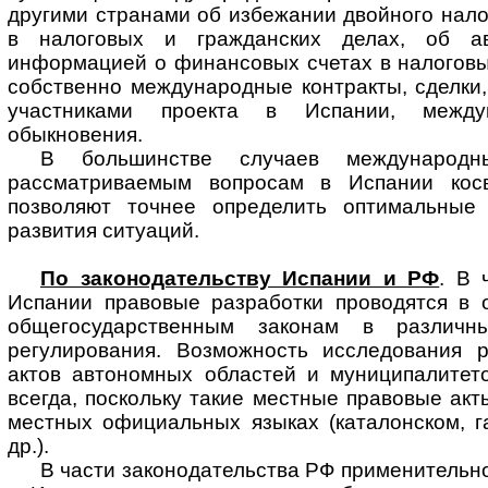
другими странами об избежании двойного нал
в налоговых и гражданских делах, об ав
информацией о финансовых счетах в налоговы
собственно международные контракты, сделки
участниками проекта в Испании, межд
обыкновения.
В большинстве случаев междунаро
рассматриваемым вопросам в Испании кос
позволяют точнее определить оптимальные 
развития ситуаций.
По законодательству Испании и РФ
. В 
Испании правовые разработки про­во­дят­ся в
общегосударственным законам в различн
регулирования. Возможность исследования 
актов автономных областей и муниципалитет
всегда, поскольку такие местные правовые акт
местных официальных языках (каталонском, г
др.).
В части законодательства РФ применительно