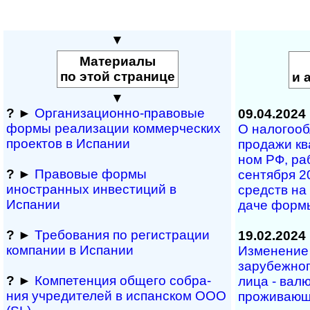
▼
Материалы
по этой странице
и 
▼
?
►
Организационно-правовые
09.04.2024
формы реализации коммерческих
О налого­об
проектов в Испании
про­да­жи кв
ном РФ, ра­б
?
►
Правовые формы
сен­тя­б­ря 
иностранных инвестиций в
средств на и
Испании
да­че фор­м
?
►
Требования по регистрации
19.02.2024
компании в Испании
Изменение ц
за­ру­беж­но­
?
►
Компетенция обще­го соб­ра­
ли­ца - ва­лю
ния учре­ди­те­лей в испан­с­ком ООО
про­жи­ва­ю­