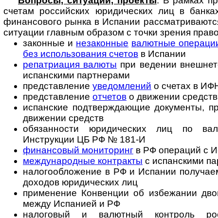
Вопросы, ситуации, проекты
. В рамках п
счетам российских юридических лиц в банка
финансового рынка в Испании рассматриваютс
ситуации главным образом с точки зрения прав
законные и
незаконные
валютные операци
без использования счетов
в Испании
репатриация валюты
при ведении внешнет
испанскими партнерами
представление
уведомлений
о счетах в ИФ
представление
отчетов
о движении средств
испанские подтверждающие документы, пр
движении средств
обязанности юридических лиц по вал
Инструкции ЦБ РФ № 181-И
финансовый мониторинг
в РФ операций с 
международные контракты
с испанскими п
налогообложение в РФ и Испании получае
доходов юридических лиц
применение Конвенции об избежании дво
между Испанией и РФ
налоговый и валютный контроль ро