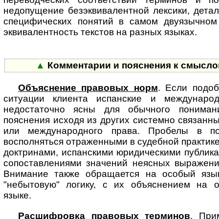
недопущение безэквивалентной лексики, дета
специфических понятий в самом двуязычном
эквивалентность текстов на разных языках.
▲
Комментарии и пояснения к смысл
Объяснение правовых норм
. Если подо
ситуации клиента испанские и меж­ду­на­р
недостаточно ясны для обычного пониман
пояснения исходя из других системно связанн
или международного права. Пробелы в по
восполняться отраженными в судебной практик
доктринами, испанскими юридическими публик
сопоставлениями значений неясных выражений
Внимание также обращается на особый язы
"небытовую" логику, с их объяснением на 
языке.
Расшифровка правовых терминов
. При