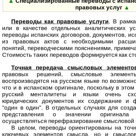
▲
Специализированные переводы с испанс
правовых услуг
▲
Переводы как правовые услуги
. В рамк
или в качестве отдельных ана­ли­ти­чес­ких у
переводы испанских договоров, документов, ис
из правовых актов с необходимыми расши
понятий, переводческими пояснениями, примеч
Стоимость таких переводов формируется как ст
Точная передача смысловых элементо
правовых решений, смысловые эле­мен­т
воспроизводятся на русском языке по возможно
что и в испанском оригинале, поскольку в это
русский менталитеты и языки очень сх
юридических документов их содержание и ф
"один в один". В отдельных случаях для созд
представления о значении оригинала
осуществляться перефразирование смысловой 
В целом, переводы ориентированы на точн
ключевых элементов смысла, но и смыслов