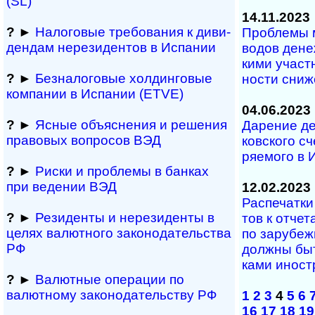
(SL)
14.11.2023
?
►
Налоговые требо­ва­ния к диви­
Проблемы ме
ден­дам нере­зи­ден­тов в Испании
во­дов де­не
ки­ми уча­ст
?
►
Безналоговые холдинго­вые
но­сти сни­ж
ком­па­нии в Испании (ETVE)
04.06.2023
?
►
Ясные объяснения и решения
Дарение де
правовых вопросов ВЭД
ков­с­ко­го 
ря­е­мо­го в
?
►
Риски и проблемы в банках
при ведении ВЭД
12.02.2023
Распечатки э
?
►
Резиденты и не­ре­зи­ден­ты в
тов к от­че­
целях валютного за­ко­но­да­тель­ст­ва
по за­ру­бе
РФ
долж­ны быть
ка­ми ино­ст
?
►
Валютные операции по
валютному за­ко­но­да­тель­ст­ву РФ
1
2
3
4
5
6
16
17
18
19