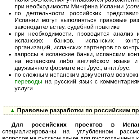
при необходимости Минфина Испании (
cons
по деятельности российских представи
Испании могут выполняться правовые раз
законодательству, судебной практике
при необходимости, проводится анализ
испанских банков, испанских конт
организаций, испанских партнеров по конт
запросы в испанские банки, испанским кон
на испанском либо английском языке и
двуязычном формате исп./рус., англ./рус.
по сложным испанским документам возмо
переводы
на русский язык с ком­мен­та­ри­
услуги
▲
Правовые разработки по российским пр
Для российских проектов в Испа
специализированы на углубленном рас­смот
вопросов на русском языке для русскоязычных к