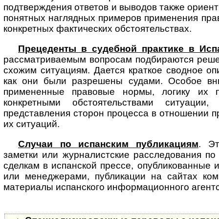
подтверждения ответов и выводов также ориен
понятных наглядных примеров применения пра
конкретных фактических обстоятельствах.
Прецеденты в судебной практике в Исп
рассматриваемым вопросам под­би­ра­ют­ся реш
схожим ситуациям. Дается краткое сводное оп
как они были разрешены судами. Особое вн
примененные правовые нормы, логику их 
конкретными обстоятельствами ситуации,
представления сторон процесса в отношении п
их ситуаций.
Случаи по испанским публикациям
. Э
заметки или журналистские рас­сле­до­ва­ния п
сделкам в испанской прессе, опубликованные 
или менеджерами, публикации на сайтах ком
материалы испанского информационного агентс