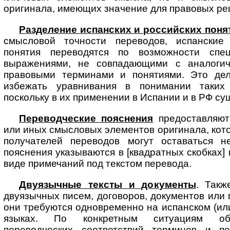
оригинала, имеющих значение для правовых ре
Разделение испанских и российских поня
смысловой точности переводов, испански
понятия переводятся по возможности спе
выражениями, не совпадающими с аналоги
правовыми терминами и понятиями. Это дел
избежать уравнивания в понимании таких
поскольку в их применении в Испании и в РФ су
Переводческие пояснения
предоставляют
или иных смысловых элементов оригинала, кот
получателей переводов могут оставаться н
пояснения указываются в [квадратных скобках]
виде примечаний под текстом перевода.
Двуязычные тексты и документы
. Такж
двуязычных писем, договоров, до­ку­мен­тов или
они требуются одновременно на испанском (или
языках. По конкретным ситуациям обе
переводческих соответствий терминов и по