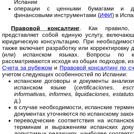
Испании
операции с ценными бумагами и др
финансовыми инструментами (
ИФИ
) в Исп
Правовой консалтинг
. Как правило, 
представляет собой единую услугу, вклю­ча­ю
юридическую консультацию. При необходимост
также включает разработку или корректировку 
(или) испанском языках. Вопросы по к
рассматриваются исходя из общих подходов, и
Счета за рубежом
и
Правовой консалтинг по с
учетом следующих особенностей по Испании:
испанские договоры и документы анализи
испанском языке (
certificaciones, es
informativas, informes, liquidaciones, estatut
д.)
в случае необходимости, испанские термин
документах уточняются по испанскому зако
переводческие соответствия на испанско
терминам и выражениям испанских доку
допустимых редакциях, наиболее соответ