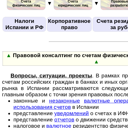
Счета
Счета
Правовы
▼
▼
физических лиц
юридических лиц
разработк
Налоги
Корпоративное
Счета рези
Испании и РФ
право
за ру
▲
Правовой консалтинг по счетам физичес
▲
Вопросы, ситуации, проекты
. В рамках п
счетам российских граждан в бан­ках и иных о
рынка в Испании рассматриваются следующи
главным образом с точки зрения правовых посл
законные и
незаконные
валютные опер
использования счетов
в Испании
представление
уведомлений
о счетах в ИФ
представление
отчетов
о движении средств
налоговое и
валютное
резидентство физиче