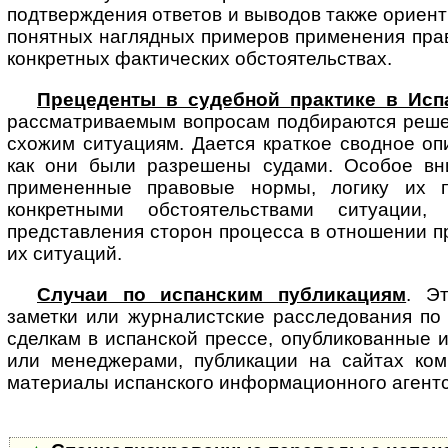
подтверждения ответов и выводов также ориен
понятных наглядных примеров применения пра
конкретных фактических обстоятельствах.
Прецеденты в судебной практике в Исп
рассматриваемым вопросам под­би­ра­ют­ся реш
схожим ситуациям. Дается краткое сводное оп
как они были разрешены судами. Особое вн
примененные правовые нормы, логику их 
конкретными обстоятельствами ситуации,
представления сторон процесса в отношении п
их ситуаций.
Случаи по испанским публикациям
. Э
заметки или журналистские рас­сле­до­ва­ния п
сделкам в испанской прессе, опубликованные 
или менеджерами, публикации на сайтах ком
материалы испанского информационного агентс