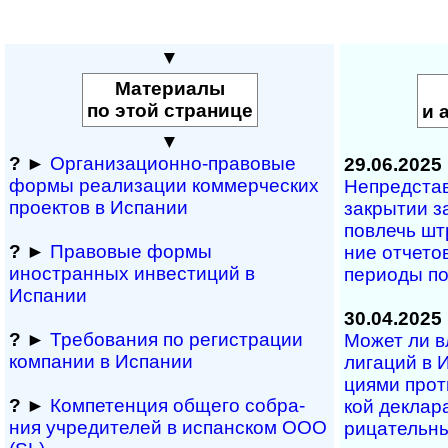
▼
Материалы
по этой странице
и 
▼
?
►
Организационно-правовые
29.06.2025
формы реализации коммерческих
Непредставл
проектов в Испании
за­кры­тии з
по­влечь шт
?
►
Правовые формы
ние от­че­то
иностранных инвестиций в
пе­ри­о­ды п
Испании
30.04.2025
?
►
Требования по регистрации
Может ли вла
компании в Испании
ли­га­ций в И
ци­ями про­т
?
►
Компетенция обще­го соб­ра­
кой де­к­ла­
ния учре­ди­те­лей в испан­с­ком ООО
ри­ца­те­ль­