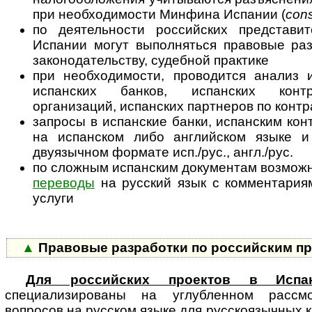
при необходимости Минфина Испании (
cons
по деятельности российских представи
Испании могут выполняться правовые раз
законодательству, судебной практике
при необходимости, проводится анализ
испанских банков, испанских конт
организаций, испанских партнеров по конт
запросы в испанские банки, испанским кон
на испанском либо английском языке и
двуязычном формате исп./рус., англ./рус.
по сложным испанским документам возмо
переводы
на русский язык с ком­мен­та­ри­
услуги
▲
Правовые разработки по российским пр
Для российских проектов в Испа
специализированы на углубленном рас­смот
вопросов на русском языке для русскоязычных к