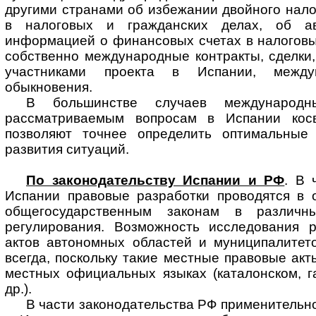
другими странами об избежании двойного нал
в налоговых и гражданских делах, об ав
информацией о финансовых счетах в налоговы
собственно международные контракты, сделки
участниками проекта в Испании, межд
обыкновения.
В большинстве случаев междунаро
рассматриваемым вопросам в Испании кос
позволяют точнее определить оптимальные 
развития ситуаций.
По законодательству Испании и РФ
. В 
Испании правовые разработки про­во­дят­ся в
общегосударственным законам в различн
регулирования. Возможность исследования 
актов автономных областей и муниципалитет
всегда, поскольку такие местные правовые акт
местных официальных языках (каталонском, г
др.).
В части законодательства РФ применительно