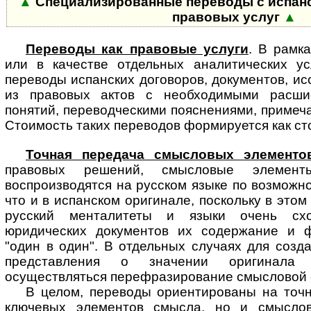
▲
Специализированные переводы с испанс
правовых услуг
▲
Переводы как правовые услуги
. В рамк
или в качестве отдельных ана­ли­ти­чес­ких у
переводы испанских договоров, документов, ис
из правовых актов с необходимыми расши
понятий, переводческими пояснениями, примеч
Стоимость таких переводов формируется как ст
Точная передача смысловых элементо
правовых решений, смысловые эле­мен­т
воспроизводятся на русском языке по возможно
что и в испанском оригинале, поскольку в это
русский менталитеты и языки очень сх
юридических документов их содержание и ф
"один в один". В отдельных случаях для созд
представления о значении оригинала
осуществляться перефразирование смысловой 
В целом, переводы ориентированы на точн
ключевых элементов смысла, но и смыслов