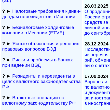
(SL)
28.03.2025
?
►
Налоговые требо­ва­ния к диви­
О продлении
ден­дам нере­зи­ден­тов в Испании
Рос­сии ог­р
средств за 
?
►
Безналоговые холдинго­вые
лич­ной ин­в
ком­па­нии в Испании (ETVE)
до сен­тя­б­
?
►
Ясные объяснения и решения
28.12.2024
правовых вопросов ВЭД
Последствия
из пе­ре­чня 
?
►
Риски и проблемы в банках
рий, об­ме­н
при ведении ВЭД
ей о сче­та
?
►
Резиденты и не­ре­зи­ден­ты в
17.09.2024
целях валютного за­ко­но­да­тель­ст­ва
Вправе ли на
РФ
по ва­лю­т­но
и до­ку­ме­н­
?
►
Валютные операции по
ва ино­ст­р
валютному за­ко­но­да­тель­ст­ву РФ
в ино­ст­ран­