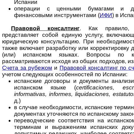
Испании
операции с ценными бумагами и др
финансовыми инструментами (
ИФИ
) в Исп
Правовой консалтинг
. Как правило, 
представляет собой единую услугу, вклю­ча­ю
юридическую консультацию. При необходимост
также включает разработку или корректировку 
(или) испанском языках. Вопросы по к
рассматриваются исходя из общих подходов, и
Счета за рубежом
и
Правовой консалтинг по с
учетом следующих особенностей по Испании:
испанские договоры и документы анализи
испанском языке (
certificaciones, es
informativas, informes, liquidaciones, estatut
д.)
в случае необходимости, испанские термин
документах уточняются по испанскому зако
переводческие соответствия на испанско
терминам и выражениям испанских доку
допустимых редакциях, наиболее соответ