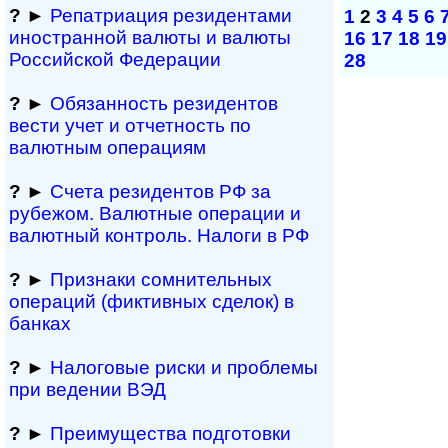
?
►
Репатриация ре­зи­ден­та­ми
1
2
3
4
5
6
иностранной ва­лю­ты и валюты
16
17
18
19
Рос­сий­ской Федерации
28
?
►
Обязанность резиден­тов
вести учет и отчетность по
валютным операциям
?
►
Счета резидентов РФ за
рубежом. Валютные операции и
валютный контроль. Налоги в РФ
?
►
Признаки сомнитель­ных
операций (фиктивных сделок) в
банках
?
►
Налоговые риски и проблемы
при ведении ВЭД
?
►
Преимущества под­гото­вки