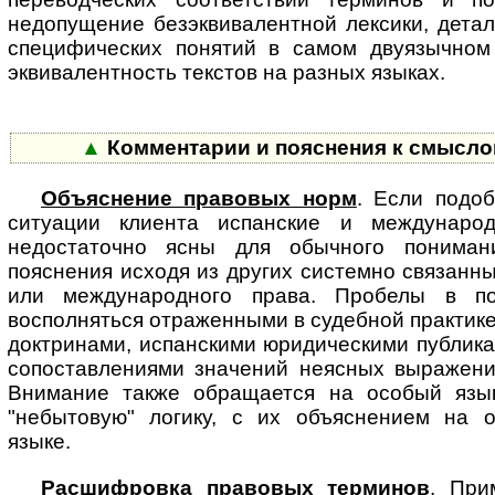
недопущение безэквивалентной лексики, дета
специфических понятий в самом двуязычном
эквивалентность текстов на разных языках.
▲
Комментарии и пояснения к смысл
Объяснение правовых норм
. Если подо
ситуации клиента испанские и меж­ду­на­р
недостаточно ясны для обычного пониман
пояснения исходя из других системно связанн
или международного права. Пробелы в по
восполняться отраженными в судебной практик
доктринами, испанскими юридическими публик
сопоставлениями значений неясных выражений
Внимание также обращается на особый язы
"небытовую" логику, с их объяснением на 
языке.
Расшифровка правовых терминов
. При