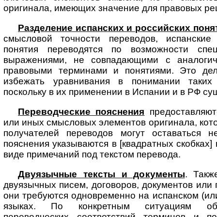
оригинала, имеющих значение для правовых ре
Разделение испанских и российских поня
смысловой точности переводов, испански
понятия переводятся по возможности спе
выражениями, не совпадающими с аналоги
правовыми терминами и понятиями. Это дел
избежать уравнивания в понимании таких
поскольку в их применении в Испании и в РФ су
Переводческие пояснения
предоставляют
или иных смысловых элементов оригинала, кот
получателей переводов могут оставаться н
пояснения указываются в [квадратных скобках]
виде примечаний под текстом перевода.
Двуязычные тексты и документы
. Такж
двуязычных писем, договоров, до­ку­мен­тов или
они требуются одновременно на испанском (или
языках. По конкретным ситуациям обе
переводческих соответствий терминов и по