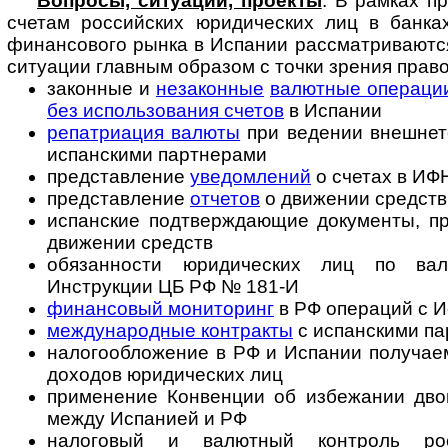
Вопросы, ситуации, проекты
. В рамках п
счетам российских юридических лиц в банка
финансового рынка в Испании рассматриваютс
ситуации главным образом с точки зрения прав
законные и
незаконные
валютные операци
без использования счетов
в Испании
репатриация валюты
при ведении внешнет
испанскими партнерами
представление
уведомлений
о счетах в ИФ
представление
отчетов
о движении средств
испанские подтверждающие документы, пр
движении средств
обязанности юридических лиц по вал
Инструкции ЦБ РФ № 181-И
финансовый мониторинг
в РФ операций с 
международные контракты
с испанскими п
налогообложение в РФ и Испании получае
доходов юридических лиц
применение Конвенции об избежании дво
между Испанией и РФ
налоговый и валютный контроль ро