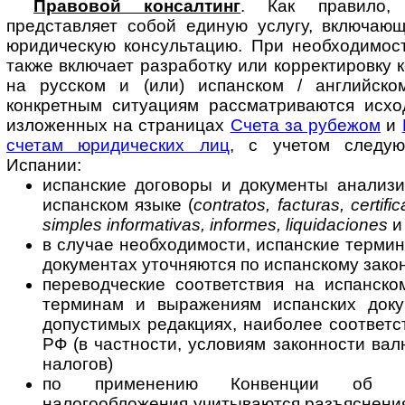
Правовой консалтинг
. Как правило, 
представляет собой единую услугу, вклю­ча­ю
юридическую консультацию. При необходимост
также включает разработку или корректировку 
на русском и (или) испанском / английско
конкретным ситуациям рассматриваются исхо
изложенных на страницах
Счета за рубежом
и
счетам юридических лиц
, с учетом следующ
Испании:
испанские договоры и документы анализи
испанском языке (
contratos, facturas, certifi
simples informativas, informes, liquidaciones
и 
в случае необходимости, испанские термин
документах уточняются по испанскому зако
переводческие соответствия на испанско
терминам и выражениям испанских доку
допустимых редакциях, наиболее соответ
РФ (в частности, условиям законности вал
налогов)
по применению Конвенции об из
налогообложения учитываются разъяснения