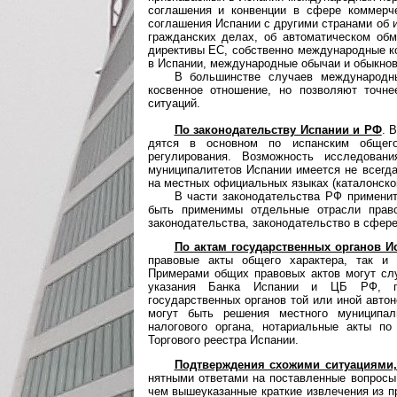
соглашения и конвенции в сфере коммерче
соглашения Испании с другими странами об 
гражданских делах, об автоматическом об
директивы ЕС, собственно международные ко
в Испании, международные обычаи и обыкнов
В большинстве случаев международн
косвенное отношение, но позволяют точне
ситуаций.
По законодательству Испании и РФ
. 
дят­ся в основном по испанским общег
регулирования. Возможность исследован
муниципалитетов Испании имеется не всегда
на местных официальных языках (каталонском
В части законодательства РФ применит
быть применимы отдельные отрасли правов
законодательства, законодательство в сфере 
По актам государственных органов И
правовые акты общего характера, так и
Примерами общих правовых актов могут с
указания Банка Испании и ЦБ РФ, пос
государственных органов той или иной авт
могут быть решения местного муниципали
налогового органа, нотариальные акты по
Торгового реестра Испании.
Подтверждения схожими ситуациями,
нят­ны­ми ответами на поставленные вопрос
чем вышеуказанные краткие извлечения из п