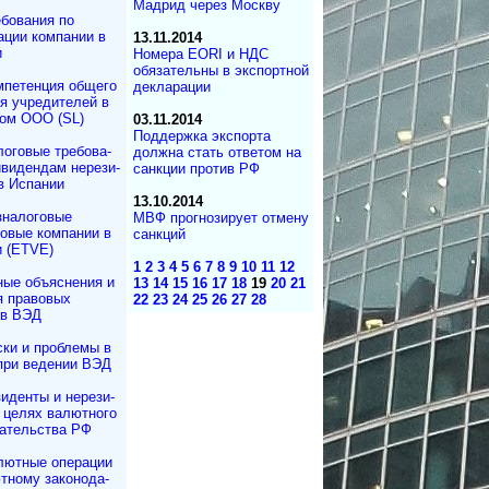
Мадрид через Москву
бования по
ации компании в
13.11.2014
и
Номера EORI и НДС
обязательны в экспортной
петенция обще­го
декларации
ия учре­ди­те­лей в
­ком ООО (SL)
03.11.2014
Поддержка экспорта
оговые требо­ва­
должна стать ответом на
ви­ден­дам нере­зи­
санкции против РФ
 в Испании
13.10.2014
зналоговые
МВФ прогнозирует отмену
­вые ком­па­нии в
санкций
 (ETVE)
1
2
3
4
5
6
7
8
9
10
11
12
ные объяснения и
13
14
15
16
17
18
19
20
21
я правовых
22
23
24
25
26
27
28
ов ВЭД
ки и проблемы в
при ведении ВЭД
иденты и не­ре­зи­
в целях валютного
да­тель­ст­ва РФ
лютные операции
ному за­ко­но­да­