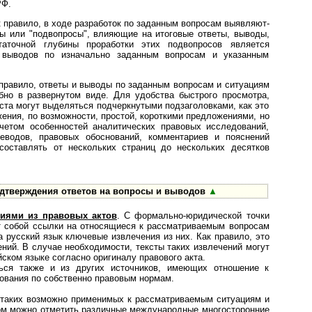
РФ.
к правило, в ходе разработок по заданным вопросам вы­яв­ля­ют­
ы или "подвопросы", влияющие на итоговые ответы, выводы,
аточной глубины проработки этих подвопросов является
и выводов по изначально заданным вопросам и указанным
 правило, ответы и выводы по заданным вопросам и ситуациям
бно в развернутом виде. Для удобства быстрого просмотра,
та могут выделяться подчеркнутыми подзаголовками, как это
ения, по возможности, простой, короткими предложениями, но
четом особенностей аналитических правовых исследований,
еводов, правовых обоснований, комментариев и пояснений
оставлять от нескольких страниц до нескольких десятков
дтверждения ответов на вопросы и выводов
▲
иями из правовых актов
. С формально-юридической точки
ют собой ссылки на относящиеся к рассматриваемым вопросам
 русский язык ключевые извлечения из них. Как правило, это
ний. В случае необходимости, тексты таких извлечений могут
ском языке согласно оригиналу правового акта.
ься также и из других источников, имеющих отношение к
нования по собственно правовым нормам.
 таких возможно применимых к рассматриваемым ситуациям и
м можно отметить различные международные многосторонние