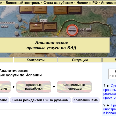
ии
•
Валютный контроль
•
Счета за рубежом
•
Налоги в РФ
•
Антисан
Аналитические
правовые услуги по ВЭД
Контракты
Ситуации
Аналитические
ые услуги по Испании
по 
Правовые
Специальные
?
►
Орг
▼
▼
 лиц
разработки
переводы
правов
реализа
проекто
раво
Счета резидентов РФ за рубежом
Компании КИК
?
►
Пр
иностра
в Испан