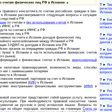
о счетам физических лиц РФ в Испании
▲
?
►
Тре
регистр
х правового консалтинга по счетам российских граждан в бан­
Испани
а в Испании рассматриваются следующие вопросы и ситуации
следствий в РФ:
?
►
Ком
ации
по счетам и
без использования счетов
в Испании
соб­ра­н
в ИФНС в РФ
испан­с
дств по счетам в ИФНС в РФ
зических лиц в РФ
?
►
Нал
чаемых на счета в Испании доходов физических лиц
ния к ди
войного налогообложения между Испанией и РФ
ден­тов
ации 3-НДФЛ по доходам в Испании или РФ
йских органов за операциями граждан РФ в Испании
?
►
Бе
х бумаг в Испании в части использования брокерских счетов
холдинго
ого рынка)
Испании
нформацией о финансовых счетах в Испании,
международный
?
►
Яс
и налоговые правонарушения, возможности, меры, способы
решени
из них с наименьшими потерями
вопрос
имости в Испании
спанских компаний, партнеров на счет в Испании
?
►
Рис
ными компаниями (
КИК
) в Испании
банках 
угими иностранными финансовыми инструментами (
ИФИ
) в
?
►
Рез
ден­ты 
авовой консалтинг представляет собой единую услугу, вклю­ча­
за­ко­но­
сультацию. При необходимости правовой консалтинг также
кументов на русском и (или) испанском языках. Вопросы по
?
►
Ва
ходя из общих подходов, изложенных на страницах
Счета за
по валют