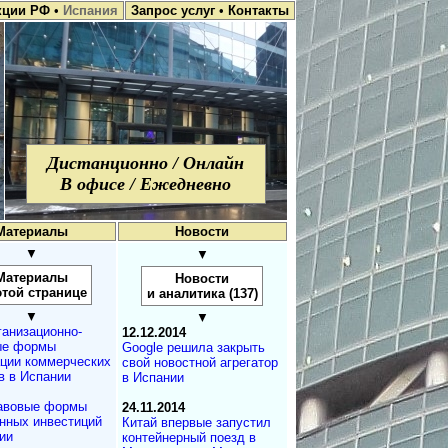
кции РФ
•
Испания
Запрос услуг
•
Контакты
Дистанционно / Онлайн
В офисе / Ежедневно
Материалы
Новости
▼
▼
Материалы
Новости
этой странице
и аналитика (137)
▼
▼
анизационно-
12.12.2014
ые формы
Google решила закрыть
ции коммерческих
свой новостной агрегатор
в в Испании
в Испании
авовые формы
24.11.2014
нных инвестиций
Китай впервые запустил
ии
контейнерный поезд в