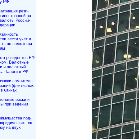
ву РФ
атриация ре­зи­
и иностранной ва­
 валюты Рос­сий­
дерации
язанность
­тов вести учет и
сть по валютным
иям
ета резидентов РФ
жом. Валютные
и и валютный
ь. Налоги в РФ
знаки сомнитель­
раций (фиктивных
 в банках
оговые риски и
ы при ведении
еимущества под­
 юри­ди­чес­ких тек­
азу на двух