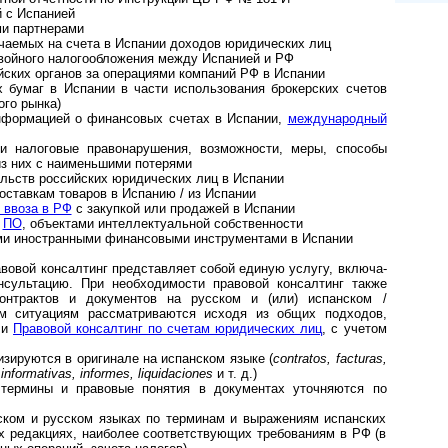
 с Испанией
и партнерами
чаемых на счета в Испании доходов юридических лиц
войного налогообложения между Испанией и РФ
йских органов за операциями компаний РФ в Испании
х бумаг в Испании в части использования брокерских счетов
ого рынка)
нформацией о финансовых счетах в Испании,
международный
и налоговые правонарушения, возможности, меры, способы
из них с наименьшими потерями
льств российских юридических лиц в Испании
оставкам товаров в Испанию / из Испании
 ввоза в РФ
с закупкой или продажей в Испании
,
ПО
, объектами интеллектуальной собственности
ими иностранными финансовыми инструментами в Испании
авовой консалтинг представляет собой единую услугу, вклю­ча­
сультацию. При необходимости правовой консалтинг также
контрактов и документов на русском и (или) испанском /
ым ситуациям рассматриваются исходя из общих подходов,
и
Правовой консалтинг по счетам юридических лиц
, с учетом
зируются в оригинале на испанском языке (
contratos, facturas,
 informativas, informes, liquidaciones
и т. д.)
 термины и правовые понятия в документах уточняются по
нском и русском языках по терминам и выражениям испанских
х редакциях, наиболее соответствующих требованиям в РФ (в