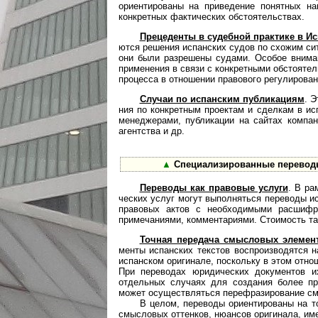
ориентированы на приведение понятных н
конкретных фактических обстоятельствах.
Прецеденты в судебной практике в И
ют­ся решения испанских судов по схожим си
они были разрешены судами. Особое внима
применения в связи с конкретными обстояте
процесса в отношении правового регулирован
Случаи по испанским публикациям
. Э
ния по конкретным проектам и сделкам в ис
менеджерами, публикации на сайтах компан
агентства и др.
▲
Специализированные переводы
Переводы как правовые услуги
. В ра
чес­ких услуг могут выполняться переводы и
правовых актов с необходимыми расшифро
примечаниями, комментариями. Стоимость та
Точная передача смысловых элемен
мен­ты испанских текстов воспроизводятся н
испанском оригинале, поскольку в этом отно
При переводах юридических документов и
отдельных случаях для создания более пр
может осуществляться перефразирование см
В целом, переводы ориентированы на т
смысловых оттенков, нюансов оригинала, им