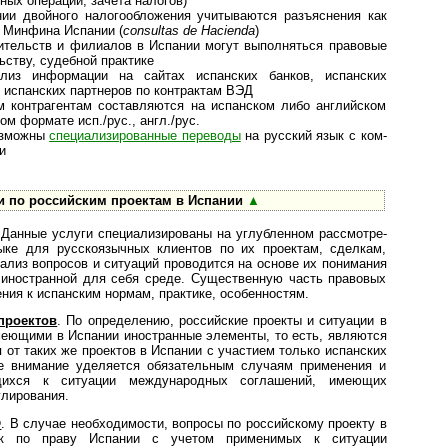
ных операций, зачета налогов)
ии двойного налогообложения учитываются разъяснения как
 Минфина Испании (
consultas de Hacienda
)
вительств и филиалов в Испании могут выполняться правовые
ьству, судебной практике
ализ информации на сайтах испанских банков, испанских
 испанских партнеров по контрактам ВЭД
им контрагентам составляются на испанском либо английском
м формате исп./рус., англ./рус.
озможны
специализированные переводы
на русский язык с ком­
и
и по российским проектам в Испании
▲
 Данные услуги специализированы на углубленном рас­смот­ре­
ыке для русскоязычных клиентов по их проектам, сделкам,
ализ вопросов и ситуаций проводится на основе их понимания
иностранной для себя среде. Существенную часть правовых
ния к испанским нормам, практике, особенностям.
проектов
. По определению, российские проекты и ситуации в
меющими в Испании иностранные элементы, то есть, являются
т таких же проектов в Испании с участием только испанских
ое внимание уделяется обязательным случаям применения и
щихся к ситуации международных соглашений, имеющих
улирования.
Ф
. В случае необходимости, вопросы по российскому проекту в
ак по праву Испании с учетом применимых к ситуации