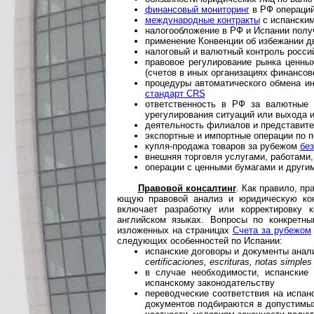
финансовый мониторинг
в РФ операций
международные контракты
с испанским
налогообложение в РФ и Испании полу
применение Конвенции об избежании д
налоговый и валютный контроль росси
правовое регулирование рынка ценны
(счетов в иных организациях финансов
процедуры автоматического обмена и
стандарт CRS
ответственность в РФ за валютные 
урегулирования ситуаций или выхода 
деятельность филиалов и представите
экспортные и импортные операции по п
купля-продажа товаров за рубежом
без
внешняя торговля услугами, работами
операции с ценными бумагами и друг
Правовой консалтинг
. Как правило, пр
ю­щую правовой анализ и юридическую кон
включает разработку или корректировку 
английском языках. Вопросы по конкретн
изложенных на страницах
Счета за рубежом
следующих осо­бен­нос­тей по Испании:
испанские договоры и документы анали
certificaciones, escrituras, notas simples
в случае необходимости, испанские
испанскому законодательству
переводческие соответствия на испа
документов подбираются в допустимы