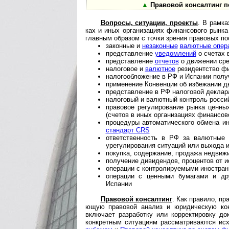
▲
Правовой консалтинг п
Вопросы, ситуации, проекты
. В рамка
ках и иных организациях финансового рынк
главным образом с точки зрения правовых по
законные и
незаконные
валютные опер
представление
уведомлений
о счетах 
представление
отчетов
о движении сре
налоговое и
валютное
резидентство фи
налогообложение в РФ и Испании полу
применение Конвенции об избежании д
представление в РФ налоговой деклар
налоговый и валютный контроль росси
правовое регулирование рынка ценны
(счетов в иных организациях финансов
процедуры автоматического обмена и
стандарт CRS
ответственность в РФ за валютные 
урегулирования ситуаций или выхода 
покупка, содержание, продажа недвиж
получение дивидендов, процентов от и
операции с контролируемыми иностран
операции с ценными бумагами и др
Испании
Правовой консалтинг
. Как правило, пр
ю­щую правовой анализ и юридическую кон
включает разработку или корректировку до
конкретным ситуациям рассматриваются ис