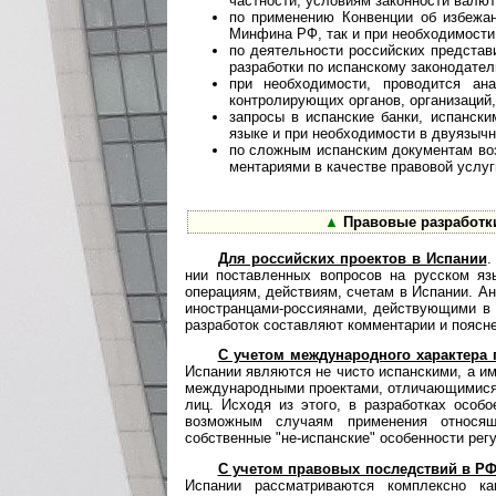
частности, условиям законности валют
по применению Конвенции об избежан
Минфина РФ, так и при необходимости
по деятельности российских предста
разработки по испанскому законодател
при необходимости, проводится ан
контролирующих органов, организаций,
запросы в испанские банки, испанск
языке и при необходимости в двуязычно
по сложным испанским документам в
мен­та­ри­я­ми в качестве правовой услуг
▲
Правовые разработк
Для российских проектов в Испании
.
нии поставленных вопросов на русском яз
операциям, действиям, счетам в Испании. Ан
иностранцами-россиянами, действующими в 
разработок составляют комментарии и поясне
С учетом международного характера 
Испании являются не чисто испанскими, а и
международными проектами, отличающимися о
лиц. Исходя из этого, в разработках особ
возможным случаям применения относя
собственные "не-испанские" особенности рег
С учетом правовых последствий в Р
Испании рассматриваются комплексно к