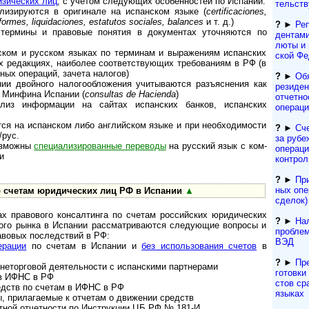
изических лиц
, с учетом следующих особенностей по Испании:
тель­ст­
лизируются в оригинале на испанском языке (
certificaciones,
nformes, liquidaciones, estatutos sociales, balances
и т. д.)
?
►
Реп
 термины и правовые понятия в документах уточняются по
ден­та­м
лю­ты и
нском и русском языках по терминам и выражениям испанских
ской Фе
х редакциях, наиболее соответствующих требованиям в РФ (в
ных операций, зачета налогов)
?
►
Об
ии двойного налогообложения учитываются разъяснения как
резиден
 Минфина Испании (
consultas de Hacienda
)
отчетно
ализ информации на сайтах испанских банков, испанских
операц
тся на испанском либо английском языке и при необходимости
?
►
Сч
/рус.
за рубе
озможны
специализированные переводы
на русский язык с ком­
операци
и
контрол
?
►
При
ных опе
о счетам юридических лиц РФ в Испании
▲
сделок)
ах правового консалтинга по счетам российских юридических
?
►
Нал
вого рынка в Испании рассматриваются следующие вопросы и
проблем
авовых последствий в РФ:
ВЭД
ерации
по счетам в Испании и
без использования счетов
в
?
►
Пр
неторговой деятельности с испанскими партнерами
гото­вки
в ИФНС в РФ
с­тов ср
дств по счетам в ИФНС в РФ
языках
 прилагаемые к отчетам о движении средств
тной отчетности по Инструкции ЦБ РФ № 181-И