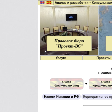
Анализ и разработки
•
Консультац
Правовое бюро
"Проект-ВС"
Услуги
Проекты
правов
Счета
Счета
▼
физических лиц
юридических
Налоги Испании и РФ
Корпоративное п