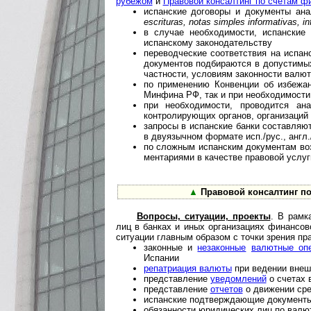
рубежом
и
Правовой консалтинг по счетам ф
испанские договоры и документы ана
escrituras, notas simples informativas, i
в случае необходимости, испанские
испанскому законодательству
переводческие соответствия на испа
документов подбираются в допустимы
частности, условиям законности валют
по применению Конвенции об избежан
Минфина РФ, так и при необходимости
при необходимости, проводится ан
контролирующих органов, организаций
запросы в испанские банки составляю
в двуязычном формате исп./рус., англ.
по сложным испанским документам в
мен­та­ри­ями в качестве правовой услуг
▲
Правовой консалтинг п
Вопросы, ситуации, проекты
. В рамк
лиц в банках и иных организациях финансо
ситуации главным образом с точки зрения пр
законные и
незаконные
валютные оп
Испании
репатриация валюты
при ведении внеш
представление
уведомлений
о счетах 
представление
отчетов
о движении сре
испанские подтверждающие документы,
обязанности юридических лиц по валю