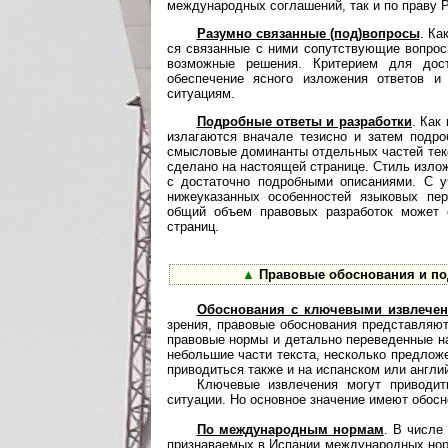
международных соглашений, так и по праву 
Разумно связанные (под)вопросы
. Ка
ся связанные с ними сопутствующие вопрос
возможные решения. Критерием для дост
обеспечение ясного изложения ответов 
ситуациям.
Подробные ответы и разработки
. Как
излагаются вначале тезисно и затем подро
смысловые доминанты отдельных частей текс
сделано на настоящей странице. Стиль излож
с достаточно подробными описаниями. С у
нижеуказанных особенностей языковых пер
общий объем правовых разработок может с
страниц.
▲
Правовые обоснования и по
Обоснования с ключевыми извлечен
зре­ния, правовые обоснования представля
правовые нормы и детально переведенные на
небольшие части текста, несколько предложе
приводиться также и на испанском или англий
Ключевые извлечения могут приводит
ситуации. Но основное значение имеют обос
По международным нормам
. В числе
признаваемых в Испании международных нор