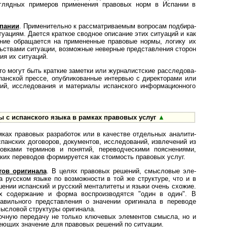
аглядных примеров применения правовых норм в Испании в
спании
. Применительно к рассматриваемым вопросам под­би­ра­
туациям. Дается краткое сводное описание этих ситуаций и как
ние обращается на примененные правовые нормы, логику их
льствами ситуации, возможные неверные представления сторон
ия их ситуаций.
то могут быть краткие заметки или журналистские рас­сле­до­ва­
панской прессе, опубликованные интервью с директорами или
ий, исследования и материалы испанского информационного
 с испанского языка в рамках правовых услуг
▲
мках правовых разработок или в качестве отдельных ана­ли­ти­
спанских договоров, документов, исследований, извлечений из
вками терминов и понятий, переводческими пояснениями,
ких переводов формируется как стоимость правовых услуг.
тов оригинала
. В целях правовых решений, смысловые эле­
а русском языке по возможности в той же структуре, что и в
шении испанский и русский менталитеты и языки очень схожие.
х содержание и форма воспроизводятся "один в один". В
авильного представления о значении оригинала в переводе
ысловой структуры оригинала.
очную передачу не только ключевых элементов смысла, но и
еющих значение для правовых решений по ситуации.