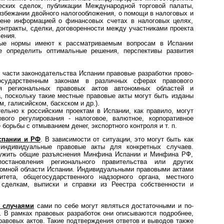
ских сделок, публикации Международной торговой палаты,
избежании двойного налогообложения, о помощи в налоговых и
мене информацией о финансовых счетах в налоговых целях,
нтракты, сделки, договоренности между участниками проекта
ения.
ые нормы имеют к рассматриваемым вопросам в Испании
е определить оптимальные решения, перспективы развития
В части законодательства Испании правовые разработки про­во­
осударственным законам в различных сферах правового
ия региональных правовых актов автономных областей и
, поскольку такие местные правовые акты могут быть изданы
, галисийском, баскском и др.).
ельно к российским проектам в Испании, как правило, могут
ого регулирования - налоговое, валютное, корпоративное
борьбы с отмыванием денег, экспортного контроля и т. п.
спании и РФ
. В зависимости от ситуации, это могут быть как
 индивидуальные правовые акты для конкретных случаев.
лужить общие разъяснения Минфина Испании и Минфина РФ,
тановления регионального правительства или других
ономной области Испании. Индивидуальными правовыми актами
тета, общегосударственного надзорного органа, местного
 сделкам, выписки и справки из Реестра собственности и
 случаями
сами по себе могут являться достаточными и по­
ы. В рамках правовых разработок они описываются подробнее,
равовых актов. Такие подтверждения ответов и выводов также