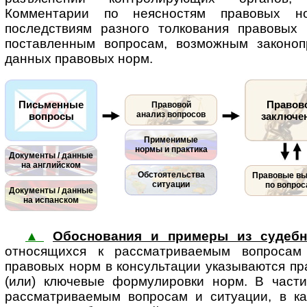
Комментарии по неясностям правовых н
последствиям разного толкования правовых
поставленным вопросам, возможным законоп
данных правовых норм.
Письменные
Правов
Правовой
анализ вопросов
вопросы
заключе
Применимые
нормы и практика
Документы / данные
на английском
Обстоятельства
Правовые в
ситуации
по вопро
Документы / данные
на испанском
▲
Обоснования и примеры из судебн
относящихся к рассматриваемым во­п­ро­са
правовых норм в консультации указываются пр
(или) ключевые формулировки норм. В части
рассматриваемым во­п­ро­сам и ситуации, в к