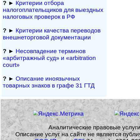
?
►
Критерии отбора
налогоплательщиков для выездных
налоговых проверок в РФ
?
►
Критерии качества переводов
внешне­тор­го­вой документации
?
►
Несовпадение терминов
«арбитражный суд» и «arbitration
court»
?
►
Описание иноязычных
товарных знаков в графе 31 ГТД
Аналитические правовые услуг
Описание услуг на сайте не является публ