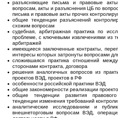
разъясняющие письма и правовые акт
вопросам, акты и разъяснения ЦБ по вопро
письма и правовые акты прочих контролир
общие тенденции разъяснений контроли
схожим вопросам
судебная, арбитражная практика по исс
проблеме, с ключевыми извлечениями из т
арбитражей
имеющиеся заключенные контракты, переп
интересы которых затронуты вопросами дл
сложившаяся практика отношений между
сторонами контракта, договора
решения аналогичных вопросов из практ
проектов ВЭД, проектов в РФ
особенности российской практики ВЭД
общие закономерности реализации проект
общие тенденции развития правового
тенденции изменения требований кон­т­ро­ли
аналитические исследованияи и публ
внешнеторговым вопросам ВЭД, опе­ра­ци­