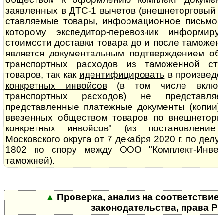
заявленных в ДТС-1 вычетов (внешнеторговый к
став­ля­е­мые товары, информационное письмо
которому экспедитор-перевозчик информи
стоимости доставки товара до и после тамож
является до­ку­мен­таль­ным подтверждением 
транспортных расходов из таможенной стои
товаров, так как
идентифицировать
в произвед
конкретных инвойсов
(в том числе вклю
транспортных расходов)
не представля
представленные платежные документы (копии
ввезенных обществом товаров по внешнеторг
конкретных
инвойсов" (из постановление
Московского округа от 7 де­каб­ря 2020 г. по д
1802 по спору между ООО "Комплект-Инве
таможней).
▲
Проверка, анализ на соответстви
законодательства, права 