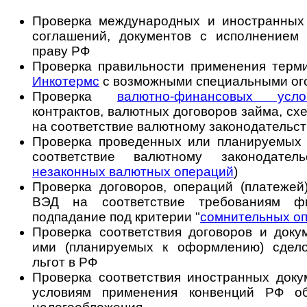
Проверка международных и иностранных д
соглашений, документов с исполнением
праву РФ
Проверка правильности применения терми
Инкотермс
с возможными специальными ого
Проверка
валютно-финансовых усло
контрактов, валютных договоров займа, сх
на соответствие валютному законодательс
Проверка проведенных или планируемых
соответствие валютному законодател
незаконных валютных операций
)
Проверка договоров, операций (платежей)
ВЭД на соответствие требованиям ф
подпадание под критерии "
сомнительных о
Проверка соответствия договоров и док
ими (планируемых к оформлению) сдело
льгот в РФ
Проверка соответствия иностранных доку
условиям применения конвенций РФ о