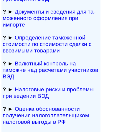
?
►
Документы и све­де­ния для та­
мо­жен­но­го офор­м­ле­ния при
импорте
?
►
Определение таможенной
стоимости по стоимости сделки с
ввозимыми товарами
?
►
Валютный контроль на
таможне над рас­че­та­ми участников
ВЭД
?
►
Налоговые риски и проблемы
при ведении ВЭД
?
►
Оценка обосно­ванности
получения налогоплательщиком
налоговой выгоды в РФ