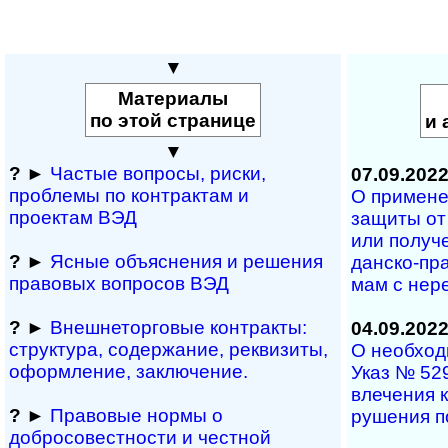
▼
Материалы
по этой странице
и 
▼
?
►
Частые вопросы, рис­ки,
07.09.202
проблемы по конт­рактам и
О примене
проектам ВЭД
за­щи­ты от
или по­лу­ч
?
►
Ясные объяснения и решения
дан­ско-пра
правовых вопросов ВЭД
мам с не­ре
?
►
Внешнеторговые контракты:
04.09.202
структура, содержание, реквизиты,
О необходи
оформление, заключение.
Указ № 529
вле­че­ния к
?
►
Правовые нормы о
ру­ше­ния п
добросовестности и чест­ной