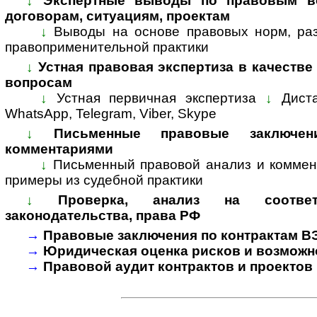
↓
Экспертные выводы по правовым во
договорам, ситуациям, проектам
↓
Выводы на основе правовых норм, раз
пра­во­при­ме­ни­тель­ной прак­тики
↓
Устная правовая экспертиза в качестве
вопросам
↓
Устная первичная экспертиза
↓
Дист
WhatsApp, Telegram, Viber, Skype
↓
Письменные правовые заключе
комментариями
↓
Письменный правовой анализ и коммен
примеры из судебной практики
↓
Проверка, анализ на соответ
законодательства, права РФ
→
Правовые заключения по контрактам В
→
Юридическая оценка рисков и возможн
→
Правовой аудит контрактов и проектов