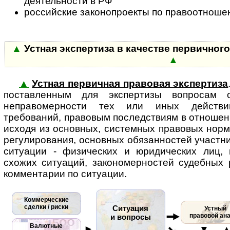
деятельности в РФ
российские законопроекты по правоотноше
▲
Устная экспертиза в качестве первичног
▲
▲
Устная первичная правовая экспертиза
поставленным для экспертизы во­п­ро­сам
неправомерности тех или иных действий
требований, правовым последствиям в отношен
исходя из основных, системных правовых норм
регулирования, основных обязанностей участн
ситуации - физических и юридических лиц, 
схожих ситуаций, закономерностей судебных
комментарии по ситуации.
Коммерческие
сделки / риски
Ситуация
Устный
правовой ан
и вопросы
Валютные
►
▼ 