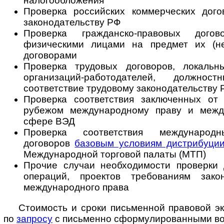
налогообложения
Проверка российских коммерческих дого
законодательству РФ
Проверка гражданско-правовых дого
физическими лицами на предмет их (не
договорами
Проверка трудовых договоров, локальн
организаций-работодателей, должно
соответствие трудовому законодательству 
Проверка соответствия заключенных о
рубежом международному праву и меж
сфере ВЭД
Проверка соответствия международн
договоров
базовым условиям дистрибуци
Международной торговой палаты (МТП)
Прочие случаи необходимости проверки д
операций, проектов требованиям зак
международного права
Стоимость и сроки письменной правовой э
по
запросу
с письменно сфор­му­ли­ро­ван­ны­ми 