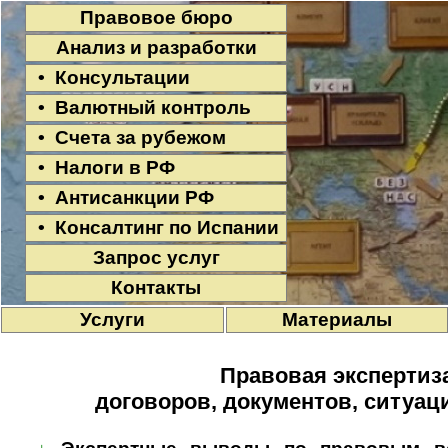
Правовое бюро
Анализ и разработки
• Консультации
• Валютный контроль
• Счета за рубежом
• Налоги в РФ
• Антисанкции РФ
• Консалтинг по Испании
Запрос услуг
Контакты
Услуги
Материалы
Правовая экспертиз
договоров, документов, ситуац