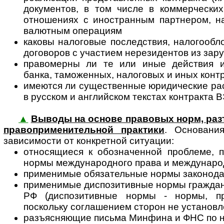
документов, в том числе в коммерческих
отношениях с иностранным партнером, на
валютным операциям
каковы налоговые последствия, налогооб
договоров с участием нерезидентов из зар
правомерны ли те или иные действия и
банка, таможенных, налоговых и иных кон
имеются ли существенные юридические ра
в русском и английском текстах контракта 
▲
Выводы на основе правовых норм, разъ
пра­во­при­ме­ни­тель­ной прак­ти­ки
. Основания
зависимости от конкретной ситуации:
относящиеся к обозначенной проблеме, 
нормы международного права и междунар
применимые обязательные нормы законода
применимые диспозитивные нормы граждан
РФ (диспозитивные нормы - нормы, пр
поскольку соглашением сторон не установл
разъясняющие письма Минфина и ФНС по 