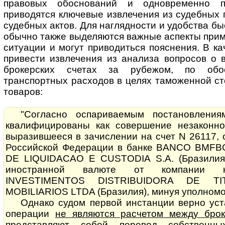
правовых обоснований и одновременно пр
приводятся клю­че­вые извлечения из судебных
судебных актов. Для наглядности и удобства бы
обычно также выделяются важные аспекты прим
ситуации и могут приводиться пояснения. В к
привести извлечения из анализа вопросов о 
брокерских счетах за рубежом, по обос
транспортных расходов в целях таможенной с
товаров:
"Согласно оспариваемым постановлени
квалифицированы как совершение не­за­кон­н
выразившееся в зачислении на счет N 26117,
Рос­сий­с­кой Федерации в банке BANCO BM
DE LIQUIDACAO E CUSTODIA S.A. (Бра­зи­лия
иностранной валюте от компании н
INVESTIMENTOS DIS­T­RI­BU­I­DO­RA DE
MOBILIARIOS LTDA (Бра­зи­лия), минуя уполном
Однако судом первой инстанции верно уст
операции
не являются расчетом между бро
представляют собой перевод собственн