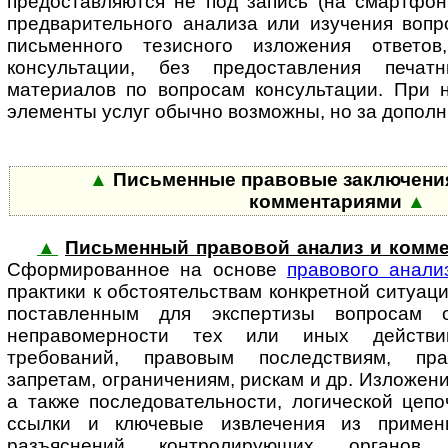
предоставляются не под запись (на смартфон, 
предварительного анализа или изучения вопр
письменного тезисного изложения ответо
консультации, без предоставления печат
материалов по вопросам консультации. При н
элементы услуг обычно возможны, но за до­пол­н
▲
Письменные правовые заключения
комментариями
▲
▲
Письменный правовой анализ и комме
Сформированное на основе
пра­во­во­го анали
практики к обстоятельствам конкретной ситуац
поставленным для экспертизы вопросам 
неправомерности тех или иных действий
требований, правовым последствиям, пра
запретам, ограничениям, рискам и др. Изложен
а также последовательности, логической цеп
ссылки и ключевые извлечения из примен
разъяснений контролирующих органов,