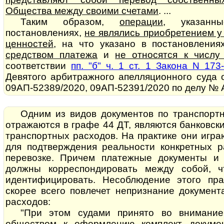
Общества между своими счетами
. ...
Таким образом,
операции
, указанн
постановлениях,
не являлись приобретением у
ценностей
, на что указано в постановлени
средством платежа
и
не относятся к числу
соответствии
пп. "б" ч. 1 ст. 1 Закона N 173
Девятого арбитражного апелляционного суда 
09АП-52389/2020, 09АП-52391/2020 по делу № А
Одним из видов документов по транспорт
отражаются в графе 44 ДТ, являются банковск
транспортных расходов. На практике они игр
для подтверждения реальности конкретных р
перевозке. Причем платежные документы и 
должны корреспондировать между собой, 
идентифицировать. Несоблюдение этого пра
скорее всего повлечет непризнание документаль
расходов:
"При этом судами принято во внимание
обществом к оформлению комплект докуме