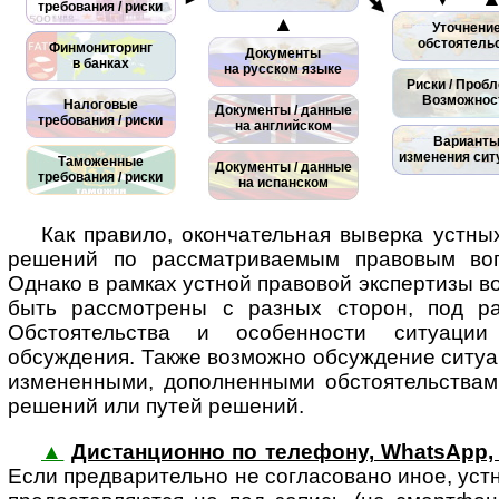
требования / риски
▲
Уточнени
обстоятель
Финмониторинг
Документы
в банках
на русском языке
Риски / Проб
Возможнос
Налоговые
Документы / данные
требования / риски
на английском
Вариант
изменения сит
Таможенные
Документы / данные
требования / риски
на испанском
Как правило, окончательная выверка устн
решений по рассматриваемым правовым воп
Однако в рамках устной правовой экспертизы в
быть рассмотрены с разных сторон, под ра
Обстоятельства и особенности ситуаци
обсуждения. Также возможно обсуждение ситу
измененными, дополненными обстоятельствам
решений или путей решений.
▲
Дистанционно по телефону, WhatsApp, T
Если пред­ва­ри­тел­ьно не со­г­ла­со­ва­но иное, 