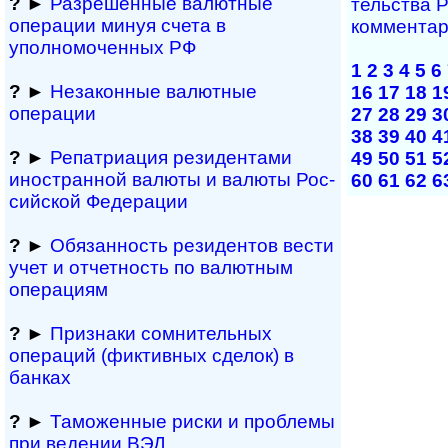
?
►
Разрешенные валютные
тель­ст­ва Р
операции минуя счета в
ком­мен­та
уполномоченных РФ
1
2
3
4
5
6
?
►
Незаконные валютные
16
17
18
1
операции
27
28
29
3
38
39
40
4
?
►
Репатриация ре­зи­ден­та­ми
49
50
51
5
иностранной ва­лю­ты и валюты Рос­
60
61
62
6
сий­ской Федерации
?
►
Обязанность резиден­тов вести
учет и отчетность по валютным
операциям
?
►
Признаки сомнитель­ных
операций (фиктивных сделок) в
банках
?
►
Таможенные риски и проблемы
при ведении ВЭД