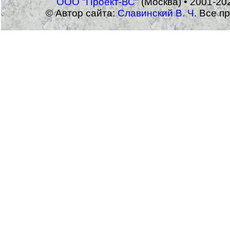
ООО "Проект-ВС"
(Москва) • 2001-20
© Автор сайта:
Славинский В. Ч.
Все пр