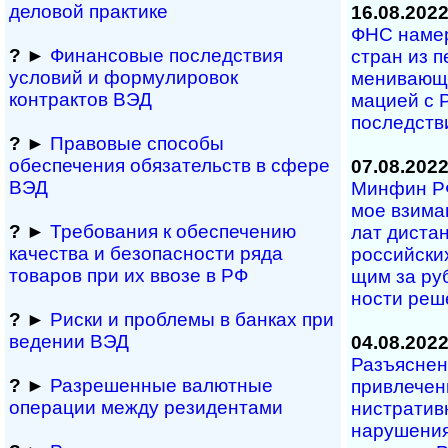
деловой практике
16.08.202
ФНС намере
?
►
Финансовые последствия
стран из пе
условий и формулировок
ме­ни­ва­ю­
контрактов ВЭД
ма­ци­ей с 
по­след­ст­
?
►
Правовые способы
обеспечения обяза­тельств в сфере
07.08.202
ВЭД
Минфин РФ 
мое взи­ма
?
►
Требования к обеспечению
лат дис­тан
качества и безопасности ряда
рос­сий­ских
товаров при их ввозе в РФ
щим за ру­б
нос­ти ре­ш
?
►
Риски и проблемы в банках при
ведении ВЭД
04.08.202
Разъяснени
?
►
Разрешенные валютные
при­вле­че­н
операции между резидентами
ни­ст­ра­тив
на­ру­ше­ния