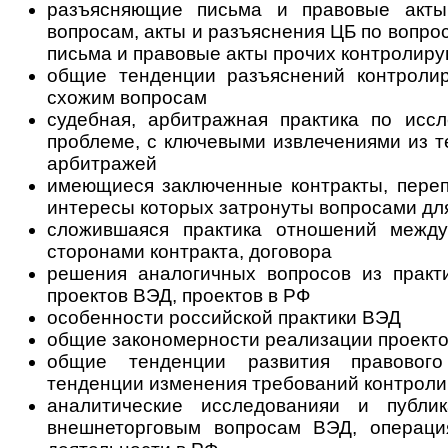
разъясняющие письма и правовые акт
вопросам, акты и разъяснения ЦБ по вопро
письма и правовые акты прочих контролир
общие тенденции разъяснений контроли
схожим вопросам
судебная, арбитражная практика по исс
проблеме, с ключевыми извлечениями из т
арбитражей
имеющиеся заключенные контракты, переп
интересы которых затронуты вопросами дл
сложившаяся практика отношений между
сторонами контракта, договора
решения аналогичных вопросов из практ
проектов ВЭД, проектов в РФ
особенности российской практики ВЭД
общие закономерности реализации проект
общие тенденции развития правового
тенденции изменения требований кон­т­ро­ли
аналитические исследованияи и публ
внешнеторговым вопросам ВЭД, опе­ра­ци­