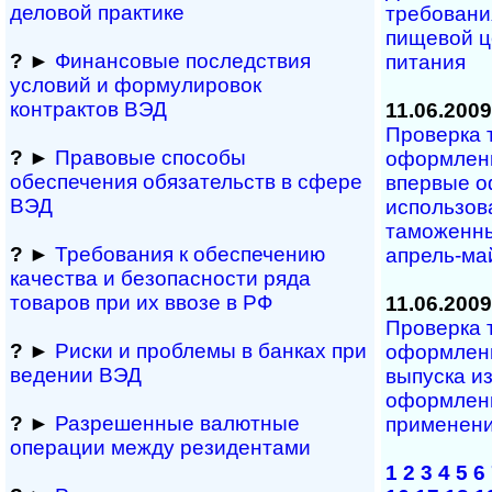
деловой практике
требовани
пищевой ц
?
►
Финансовые последствия
питания
условий и формулировок
контрактов ВЭД
11.06.2009
Проверка 
?
►
Правовые способы
оформлени
обеспечения обяза­тельств в сфере
впервые о
ВЭД
использов
таможенны
?
►
Требования к обеспечению
апрель-май
качества и безопасности ряда
товаров при их ввозе в РФ
11.06.2009
Проверка 
?
►
Риски и проблемы в банках при
оформлени
ведении ВЭД
выпуска и
оформленн
?
►
Разрешенные валютные
применен
операции между резидентами
1
2
3
4
5
6