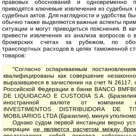
правовых обоснований и одновременно пр
приводятся клю­че­вые извлечения из судебных
судебных актов. Для наглядности и удобства бы
обычно также выделяются важные аспекты прим
ситуации и могут приводиться пояснения. В к
привести извлечения из анализа вопросов о 
брокерских счетах за рубежом, по обос
транспортных расходов в целях таможенной с
товаров:
"Согласно оспариваемым постановлени
квалифицированы как совершение не­за­кон­н
выразившееся в зачислении на счет N 26117,
Рос­сий­с­кой Федерации в банке BANCO BM
DE LIQUIDACAO E CUSTODIA S.A. (Бра­зи­лия
иностранной валюте от компании н
INVESTIMENTOS DIS­T­RI­BU­I­DO­RA DE
MOBILIARIOS LTDA (Бра­зи­лия), минуя уполном
Однако судом первой инстанции верно уст
операции
не являются расчетом между бро
представляют собой перевод собственн