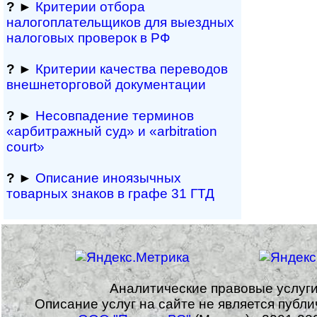
?
►
Критерии отбора
налогоплательщиков для выездных
налоговых проверок в РФ
?
►
Критерии качества переводов
внешне­тор­го­вой документации
?
►
Несовпадение терминов
«арбитражный суд» и «arbitration
court»
?
►
Описание иноязычных
товарных знаков в графе 31 ГТД
Аналитические правовые услуг
Описание услуг на сайте не является публ