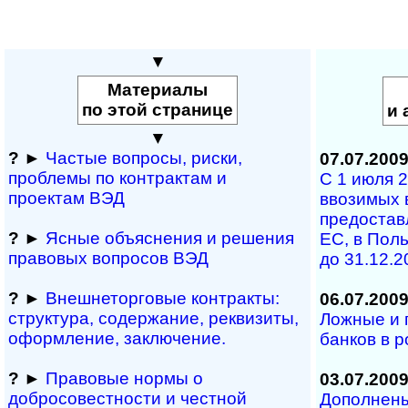
▼
Материалы
по этой странице
и 
▼
?
►
Частые вопросы, рис­ки,
07.07.200
проблемы по конт­рактам и
С 1 июля 2
проектам ВЭД
ввозимых 
предоставл
?
►
Ясные объяснения и решения
ЕС, в Пол
правовых вопросов ВЭД
до 31.12.20
?
►
Внешнеторговые контракты:
06.07.200
структура, содержание, реквизиты,
Ложные и 
оформление, заключение.
банков в 
?
►
Правовые нормы о
03.07.200
добросовестности и чест­ной
Дополнены