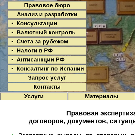
Правовое бюро
Анализ и разработки
• Консультации
• Валютный контроль
• Счета за рубежом
• Налоги в РФ
• Антисанкции РФ
• Консалтинг по Испании
Запрос услуг
Контакты
Услуги
Материалы
Правовая экспертиз
договоров, документов, ситуац