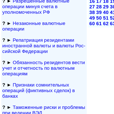
?
►
Разрешенные валютные
16
17
18
1
операции минуя счета в
27
28
29
3
уполномоченных РФ
38
39
40
4
49
50
51
5
?
►
Незаконные валютные
60
61
62
6
операции
?
►
Репатриация ре­зи­ден­та­ми
иностранной ва­лю­ты и валюты Рос­
сий­ской Федерации
?
►
Обязанность резиден­тов вести
учет и отчетность по валютным
операциям
?
►
Признаки сомнитель­ных
операций (фиктивных сделок) в
банках
?
►
Таможенные риски и проблемы
при ведении ВЭД