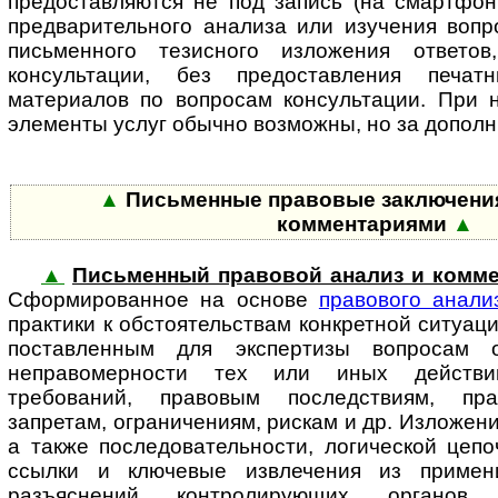
предоставляются не под запись (на смартфон, 
предварительного анализа или изучения вопр
письменного тезисного изложения ответо
консультации, без предоставления печат
материалов по вопросам консультации. При н
элементы услуг обычно возможны, но за до­пол­н
▲
Письменные правовые заключения
комментариями
▲
▲
Письменный правовой анализ и комме
Сформированное на основе
пра­во­во­го анали
практики к обстоятельствам конкретной ситуац
поставленным для экспертизы вопросам 
неправомерности тех или иных действий
требований, правовым последствиям, пра
запретам, ограничениям, рискам и др. Изложен
а также последовательности, логической цеп
ссылки и ключевые извлечения из примен
разъяснений контролирующих органов,