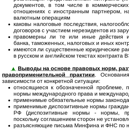
документов, в том числе в коммерческих
отношениях с иностранным партнером, на
валютным операциям
каковы налоговые последствия, налогооб
договоров с участием нерезидентов из зар
правомерны ли те или иные действия и
банка, таможенных, налоговых и иных кон
имеются ли существенные юридические ра
в русском и английском текстах контракта 
▲
Выводы на основе правовых норм, разъ
пра­во­при­ме­ни­тель­ной прак­ти­ки
. Основания
зависимости от конкретной ситуации:
относящиеся к обозначенной проблеме, 
нормы международного права и междунар
применимые обязательные нормы законода
применимые диспозитивные нормы граждан
РФ (диспозитивные нормы - нормы, пр
поскольку соглашением сторон не установл
разъясняющие письма Минфина и ФНС по 