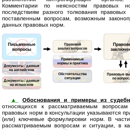
Комментарии по неясностям правовых н
последствиям разного толкования правовых
поставленным вопросам, возможным законоп
данных правовых норм.
Письменные
Правов
Правовой
анализ вопросов
вопросы
заключе
Применимые
нормы и практика
Документы / данные
на английском
Обстоятельства
Правовые в
ситуации
по вопро
Документы / данные
на испанском
▲
Обоснования и примеры из судебн
относящихся к рассматриваемым во­п­ро­са
правовых норм в консультации указываются пр
(или) ключевые формулировки норм. В части
рассматриваемым во­п­ро­сам и ситуации, в к