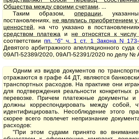
Общества между своими счетами
. ...
Таким образом,
операции
, указанн
постановлениях,
не являлись приобретением у
ценностей
, на что указано в постановлени
средством платежа
и
не относятся к числу
соответствии
пп. "б" ч. 1 ст. 1 Закона N 173
Девятого арбитражного апелляционного суда 
09АП-52389/2020, 09АП-52391/2020 по делу № А
Одним из видов документов по транспорт
отражаются в графе 44 ДТ, являются банковск
транспортных расходов. На практике они игр
для подтверждения реальности конкретных р
перевозке. Причем платежные документы и 
должны корреспондировать между собой, 
идентифицировать. Несоблюдение этого пра
скорее всего повлечет непризнание документаль
расходов:
"При этом судами принято во внимание
обществом к оформлению комплект докуме