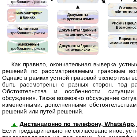
требования / риски
▲
Уточнени
обстоятель
Финмониторинг
Документы
в банках
на русском языке
Риски / Проб
Возможнос
Налоговые
Документы / данные
требования / риски
на английском
Вариант
изменения сит
Таможенные
Документы / данные
требования / риски
на испанском
Как правило, окончательная выверка устн
решений по рассматриваемым правовым воп
Однако в рамках устной правовой экспертизы в
быть рассмотрены с разных сторон, под ра
Обстоятельства и особенности ситуаци
обсуждения. Также возможно обсуждение ситу
измененными, дополненными обстоятельствам
решений или путей решений.
▲
Дистанционно по телефону, WhatsApp, T
Если пред­ва­ри­тел­ьно не со­г­ла­со­ва­но иное, 