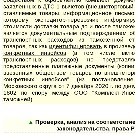
заявленных в ДТС-1 вычетов (внешнеторговый к
став­ля­е­мые товары, информационное письмо
которому экспедитор-перевозчик информи
стоимости доставки товара до и после тамож
является до­ку­мен­таль­ным подтверждением 
транспортных расходов из таможенной стои
товаров, так как
идентифицировать
в произвед
конкретных инвойсов
(в том числе вклю
транспортных расходов)
не представля
представленные платежные документы (копии
ввезенных обществом товаров по внешнеторг
конкретных
инвойсов" (из постановление
Московского округа от 7 де­каб­ря 2020 г. по д
1802 по спору между ООО "Комплект-Инве
таможней).
▲
Проверка, анализ на соответстви
законодательства, права 