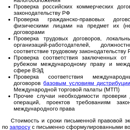
налогообложения
Проверка российских коммерческих дого
законодательству РФ
Проверка гражданско-правовых дого
физическими лицами на предмет их (не
договорами
Проверка трудовых договоров, локальн
организаций-работодателей, должно
соответствие трудовому законодательству 
Проверка соответствия заключенных о
рубежом международному праву и меж
сфере ВЭД
Проверка соответствия международн
договоров
базовым условиям дистрибуци
Международной торговой палаты (МТП)
Прочие случаи необходимости проверки д
операций, проектов требованиям зак
международного права
Стоимость и сроки письменной правовой э
по
запросу
с письменно сфор­му­ли­ро­ван­ны­ми 