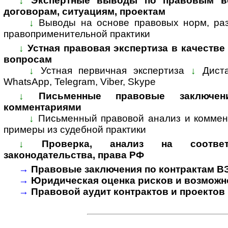
↓
Экспертные выводы по правовым во
договорам, ситуациям, проектам
↓
Выводы на основе правовых норм, раз
пра­во­при­ме­ни­тель­ной прак­тики
↓
Устная правовая экспертиза в качестве
вопросам
↓
Устная первичная экспертиза
↓
Дист
WhatsApp, Telegram, Viber, Skype
↓
Письменные правовые заключе
комментариями
↓
Письменный правовой анализ и коммен
примеры из судебной практики
↓
Проверка, анализ на соответ
законодательства, права РФ
→
Правовые заключения по контрактам В
→
Юридическая оценка рисков и возможн
→
Правовой аудит контрактов и проектов