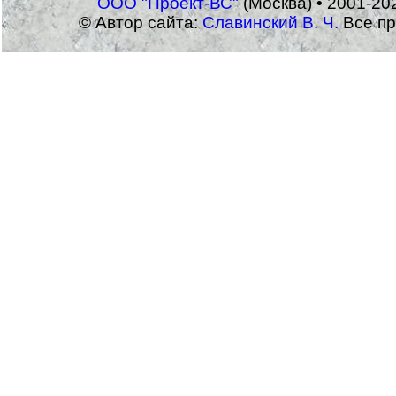
ООО "Проект-ВС"
(Москва) • 2001-20
© Автор сайта:
Славинский В. Ч.
Все пр