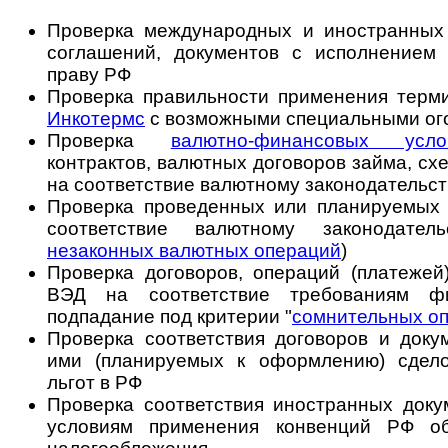
Проверка международных и иностранных д
соглашений, документов с исполнением
праву РФ
Проверка правильности применения терми
Инкотермс
с возможными специальными ого
Проверка
валютно-финансовых усло
контрактов, валютных договоров займа, сх
на соответствие валютному законодательс
Проверка проведенных или планируемых
соответствие валютному законодател
незаконных валютных операций
)
Проверка договоров, операций (платежей)
ВЭД на соответствие требованиям ф
подпадание под критерии "
сомнительных о
Проверка соответствия договоров и док
ими (планируемых к оформлению) сдело
льгот в РФ
Проверка соответствия иностранных доку
условиям применения конвенций РФ о