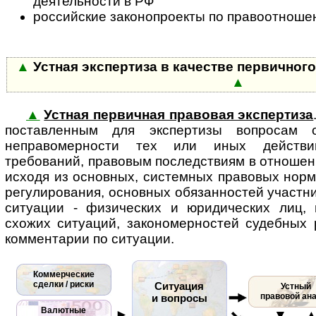
деятельности в РФ
российские законопроекты по правоотноше
▲
Устная экспертиза в качестве первичног
▲
▲
Устная первичная правовая экспертиза
поставленным для экспертизы во­п­ро­сам
неправомерности тех или иных действий
требований, правовым последствиям в отношен
исходя из основных, системных правовых норм
регулирования, основных обязанностей участн
ситуации - физических и юридических лиц, 
схожих ситуаций, закономерностей судебных
комментарии по ситуации.
Коммерческие
сделки / риски
Ситуация
Устный
правовой ан
и вопросы
Валютные
►
▼ 