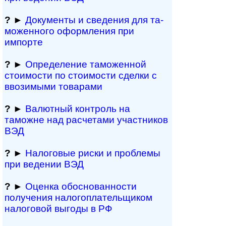
?
►
Документы и све­де­ния для та­
мо­жен­но­го офор­м­ле­ния при
импорте
?
►
Определение таможенной
стоимости по стоимости сделки с
ввозимыми товарами
?
►
Валютный контроль на
таможне над рас­че­та­ми участников
ВЭД
?
►
Налоговые риски и проблемы
при ведении ВЭД
?
►
Оценка обосно­ванности
получения налогоплательщиком
налоговой выгоды в РФ