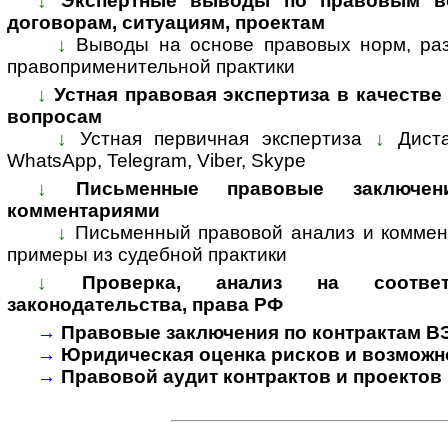
↓
Экспертные выводы по правовым во
договорам, ситуациям, проектам
↓
Выводы на основе правовых норм, раз
пра­во­при­ме­ни­тель­ной прак­тики
↓
Устная правовая экспертиза в качестве
вопросам
↓
Устная первичная экспертиза
↓
Дист
WhatsApp, Telegram, Viber, Skype
↓
Письменные правовые заключе
комментариями
↓
Письменный правовой анализ и коммен
примеры из судебной практики
↓
Проверка, анализ на соответ
законодательства, права РФ
→
Правовые заключения по контрактам В
→
Юридическая оценка рисков и возможн
→
Правовой аудит контрактов и проектов