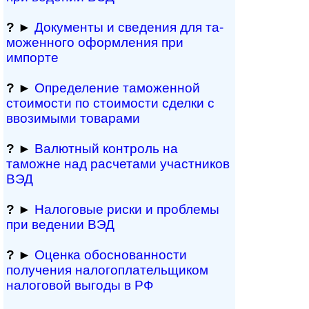
?
►
Документы и све­де­ния для та­
мо­жен­но­го офор­м­ле­ния при
импорте
?
►
Определение таможенной
стоимости по стоимости сделки с
ввозимыми товарами
?
►
Валютный контроль на
таможне над рас­че­та­ми участников
ВЭД
?
►
Налоговые риски и проблемы
при ведении ВЭД
?
►
Оценка обосно­ванности
получения налогоплательщиком
налоговой выгоды в РФ