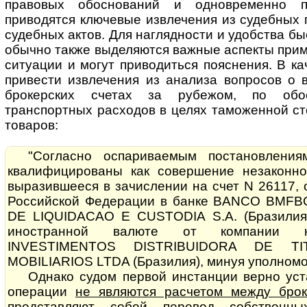
правовых обоснований и одновременно пр
приводятся клю­че­вые извлечения из судебных
судебных актов. Для наглядности и удобства бы
обычно также выделяются важные аспекты прим
ситуации и могут приводиться пояснения. В к
привести извлечения из анализа вопросов о 
брокерских счетах за рубежом, по обос
транспортных расходов в целях таможенной с
товаров:
"Согласно оспариваемым постановлени
квалифицированы как совершение не­за­кон­н
выразившееся в зачислении на счет N 26117,
Рос­сий­с­кой Федерации в банке BANCO BM
DE LIQUIDACAO E CUSTODIA S.A. (Бра­зи­лия
иностранной валюте от компании н
INVESTIMENTOS DIS­T­RI­BU­I­DO­RA DE
MOBILIARIOS LTDA (Бра­зи­лия), минуя уполном
Однако судом первой инстанции верно уст
операции
не являются расчетом между бро
представляют собой перевод собственн