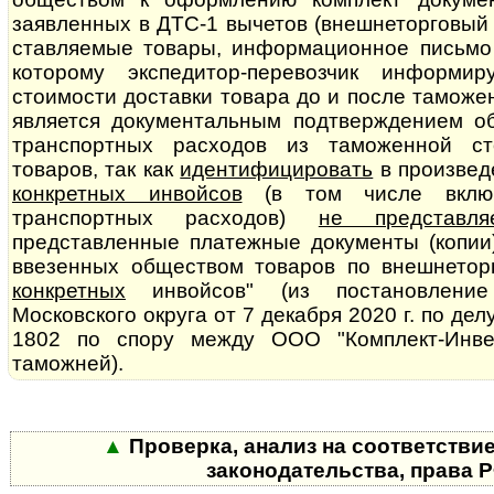
заявленных в ДТС-1 вычетов (внешнеторговый к
став­ля­е­мые товары, информационное письмо
которому экспедитор-перевозчик информи
стоимости доставки товара до и после тамож
является до­ку­мен­таль­ным подтверждением 
транспортных расходов из таможенной стои
товаров, так как
идентифицировать
в произвед
конкретных инвойсов
(в том числе вклю
транспортных расходов)
не представля
представленные платежные документы (копии
ввезенных обществом товаров по внешнеторг
конкретных
инвойсов" (из постановление
Московского округа от 7 де­каб­ря 2020 г. по д
1802 по спору между ООО "Комплект-Инве
таможней).
▲
Проверка, анализ на соответстви
законодательства, права 