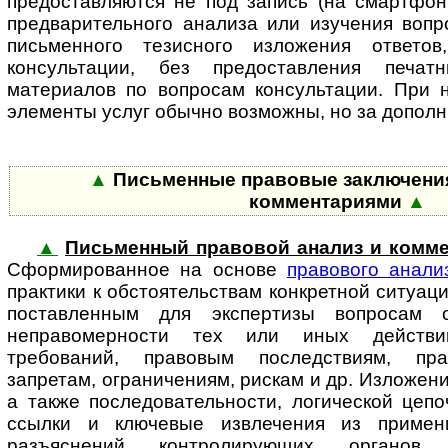
предоставляются не под запись (на смартфон, 
предварительного анализа или изучения вопр
письменного тезисного изложения ответо
консультации, без предоставления печат
материалов по вопросам консультации. При н
элементы услуг обычно возможны, но за до­пол­н
▲
Письменные правовые заключения
комментариями
▲
▲
Письменный правовой анализ и комме
Сформированное на основе
пра­во­во­го анали
практики к обстоятельствам конкретной ситуац
поставленным для экспертизы вопросам 
неправомерности тех или иных действий
требований, правовым последствиям, пра
запретам, ограничениям, рискам и др. Изложен
а также последовательности, логической цеп
ссылки и ключевые извлечения из примен
разъяснений контролирующих органов,