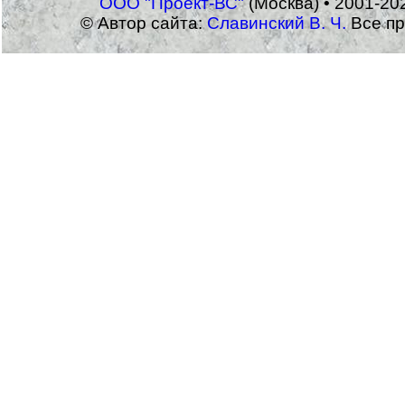
ООО "Проект-ВС"
(Москва) • 2001-20
© Автор сайта:
Славинский В. Ч.
Все пр