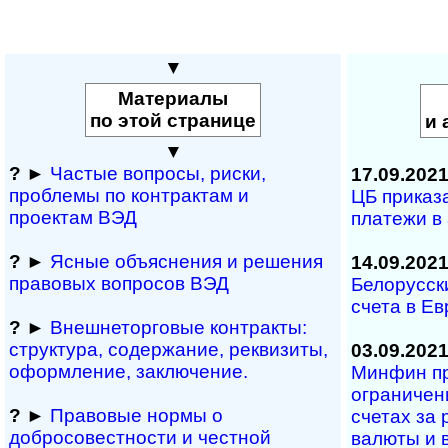
▼
Материалы
по этой странице
и 
▼
?
►
Частые вопросы, рис­ки,
17.09.202
проблемы по конт­рактам и
ЦБ приказ
проектам ВЭД
платежи в
?
►
Ясные объяснения и решения
14.09.202
правовых вопросов ВЭД
Белорусск
счета в Е
?
►
Внешнеторговые контракты:
структура, содержание, реквизиты,
03.09.202
оформление, заключение.
Минфин пр
ограничен
?
►
Правовые нормы о
счетах за
добросовестности и чест­ной
валюты и в