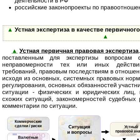
деятельности в РФ
российские законопроекты по правоотноше
▲
Устная экспертиза в качестве первичног
▲
▲
Устная первичная правовая экспертиза
поставленным для экспертизы во­п­ро­сам
неправомерности тех или иных действий
требований, правовым последствиям в отношен
исходя из основных, системных правовых норм
регулирования, основных обязанностей участн
ситуации - физических и юридических лиц, 
схожих ситуаций, закономерностей судебных
комментарии по ситуации.
Коммерческие
сделки / риски
Ситуация
Устный
правовой ан
и вопросы
Валютные
►
▼ 