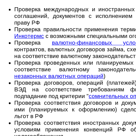
Проверка международных и иностранных д
соглашений, документов с исполнением
праву РФ
Проверка правильности применения терми
Инкотермс
с возможными специальными ого
Проверка
валютно-финансовых усло
контрактов, валютных договоров займа, сх
на соответствие валютному законодательс
Проверка проведенных или планируемых
соответствие валютному законодател
незаконных валютных операций
)
Проверка договоров, операций (платежей)
ВЭД на соответствие требованиям ф
подпадание под критерии "
сомнительных о
Проверка соответствия договоров и док
ими (планируемых к оформлению) сдело
льгот в РФ
Проверка соответствия иностранных доку
условиям применения конвенций РФ о