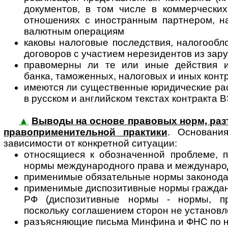
документов, в том числе в коммерческих
отношениях с иностранным партнером, на
валютным операциям
каковы налоговые последствия, налогооб
договоров с участием нерезидентов из зар
правомерны ли те или иные действия и
банка, таможенных, налоговых и иных кон
имеются ли существенные юридические ра
в русском и английском текстах контракта 
▲
Выводы на основе правовых норм, разъ
пра­во­при­ме­ни­тель­ной прак­ти­ки
. Основания
зависимости от конкретной ситуации:
относящиеся к обозначенной проблеме, 
нормы международного права и междунар
применимые обязательные нормы законода
применимые диспозитивные нормы граждан
РФ (диспозитивные нормы - нормы, пр
поскольку соглашением сторон не установл
разъясняющие письма Минфина и ФНС по 