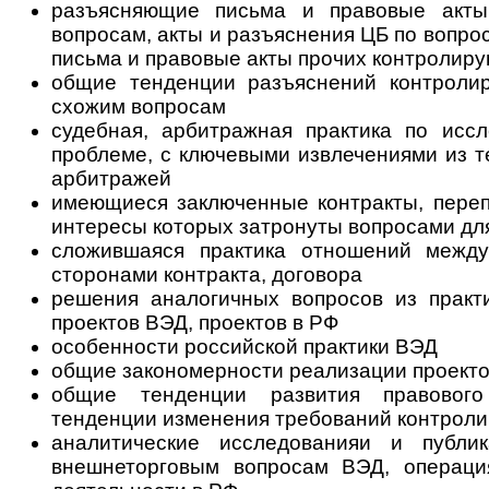
разъясняющие письма и правовые акт
вопросам, акты и разъяснения ЦБ по вопро
письма и правовые акты прочих контролир
общие тенденции разъяснений контроли
схожим вопросам
судебная, арбитражная практика по исс
проблеме, с ключевыми извлечениями из т
арбитражей
имеющиеся заключенные контракты, переп
интересы которых затронуты вопросами дл
сложившаяся практика отношений между
сторонами контракта, договора
решения аналогичных вопросов из практ
проектов ВЭД, проектов в РФ
особенности российской практики ВЭД
общие закономерности реализации проект
общие тенденции развития правового
тенденции изменения требований кон­т­ро­ли
аналитические исследованияи и публ
внешнеторговым вопросам ВЭД, опе­ра­ци­