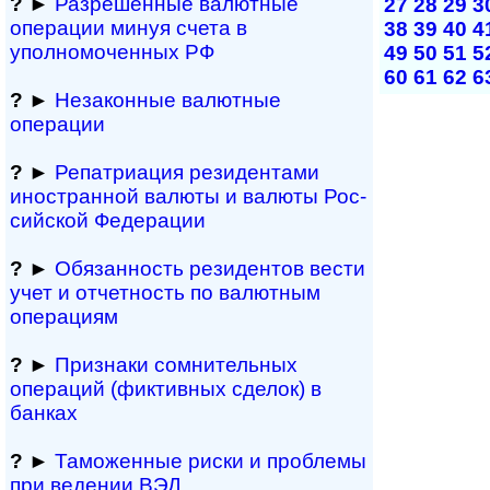
?
►
Разрешенные валютные
27
28
29
3
операции минуя счета в
38
39
40
4
уполномоченных РФ
49
50
51
5
60
61
62
6
?
►
Незаконные валютные
операции
?
►
Репатриация ре­зи­ден­та­ми
иностранной ва­лю­ты и валюты Рос­
сий­ской Федерации
?
►
Обязанность резиден­тов вести
учет и отчетность по валютным
операциям
?
►
Признаки сомнитель­ных
операций (фиктивных сделок) в
банках
?
►
Таможенные риски и проблемы
при ведении ВЭД