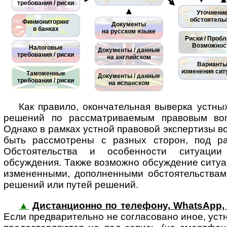
требования / риски
▲
Уточнени
обстоятель
Финмониторинг
Документы
в банках
на русском языке
Риски / Проб
Возможнос
Налоговые
Документы / данные
требования / риски
на английском
Вариант
изменения сит
Таможенные
Документы / данные
требования / риски
на испанском
Как правило, окончательная выверка устн
решений по рассматриваемым правовым воп
Однако в рамках устной правовой экспертизы в
быть рассмотрены с разных сторон, под ра
Обстоятельства и особенности ситуаци
обсуждения. Также возможно обсуждение ситу
измененными, дополненными обстоятельствам
решений или путей решений.
▲
Дистанционно по телефону, WhatsApp, T
Если пред­ва­ри­тел­ьно не со­г­ла­со­ва­но иное, 