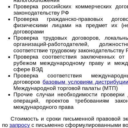
налогообложения
Проверка российских коммерческих дого
законодательству РФ
Проверка гражданско-правовых дого
физическими лицами на предмет их (не
договорами
Проверка трудовых договоров, локальн
организаций-работодателей, должно
соответствие трудовому законодательству 
Проверка соответствия заключенных о
рубежом международному праву и меж
сфере ВЭД
Проверка соответствия международн
договоров
базовым условиям дистрибуци
Международной торговой палаты (МТП)
Прочие случаи необходимости проверки д
операций, проектов требованиям зак
международного права
Стоимость и сроки письменной правовой э
по
запросу
с письменно сфор­му­ли­ро­ван­ны­ми 