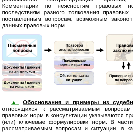
Комментарии по неясностям правовых н
последствиям разного толкования правовых
поставленным вопросам, возможным законоп
данных правовых норм.
Письменные
Правов
Правовой
анализ вопросов
вопросы
заключе
Применимые
нормы и практика
Документы / данные
на английском
Обстоятельства
Правовые в
ситуации
по вопро
Документы / данные
на испанском
▲
Обоснования и примеры из судебн
относящихся к рассматриваемым во­п­ро­са
правовых норм в консультации указываются пр
(или) ключевые формулировки норм. В части
рассматриваемым во­п­ро­сам и ситуации, в к