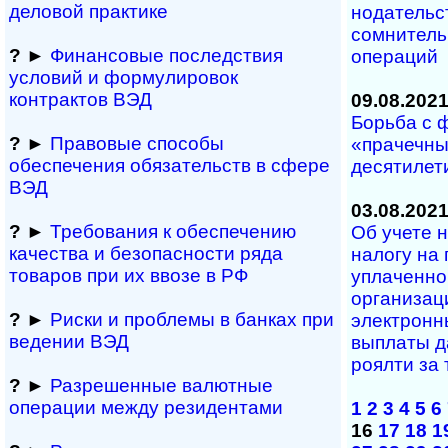
деловой практике
но­да­тель­
сомнитель
?
►
Финансовые последствия
операций
условий и формулировок
контрактов ВЭД
09.08.202
Борьба с 
?
►
Правовые способы
«прачечны
обеспечения обяза­тельств в сфере
десятилет
ВЭД
03.08.202
?
►
Требования к обеспечению
Об учете 
качества и безопасности ряда
налогу на
товаров при их ввозе в РФ
уплаченно
организац
?
►
Риски и проблемы в банках при
электронны
ведении ВЭД
выплаты д
роялти за 
?
►
Разрешенные валютные
операции между резидентами
1
2
3
4
5
6
16
17
18
1