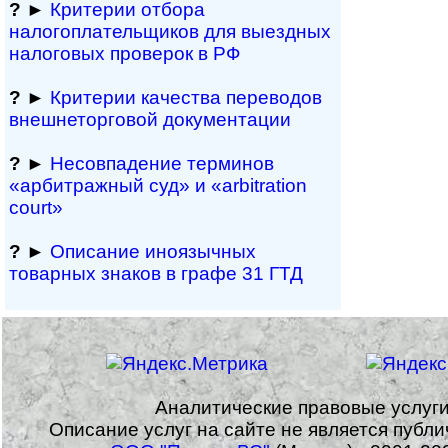
?
►
Критерии отбора
налогоплательщиков для выездных
налоговых проверок в РФ
?
►
Критерии качества переводов
внешне­тор­го­вой документации
?
►
Несовпадение терминов
«арбитражный суд» и «arbitration
court»
?
►
Описание иноязычных
товарных знаков в графе 31 ГТД
Аналитические правовые услуг
Описание услуг на сайте не является публ