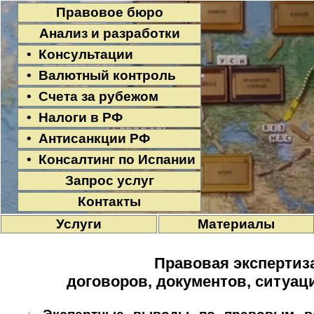
Правовое бюро
Анализ и разработки
• Консультации
• Валютный контроль
• Счета за рубежом
• Налоги в РФ
• Антисанкции РФ
• Консалтинг по Испании
Запрос услуг
Контакты
Услуги
Материалы
Правовая экспертиз
договоров, документов, ситуац