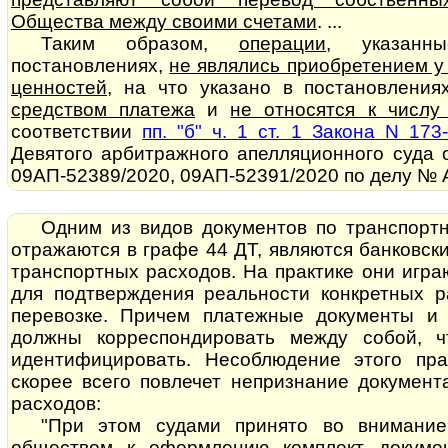
Общества между своими счетами
. ...
Таким образом,
операции
, указанн
постановлениях,
не являлись приобретением у
ценностей
, на что указано в постановлени
средством платежа
и
не относятся к числу
соответствии
пп. "б" ч. 1 ст. 1 Закона N 173
Девятого арбитражного апелляционного суда 
09АП-52389/2020, 09АП-52391/2020 по делу № А
Одним из видов документов по транспорт
отражаются в графе 44 ДТ, являются банковск
транспортных расходов. На практике они игр
для подтверждения реальности конкретных р
перевозке. Причем платежные документы и 
должны корреспондировать между собой, 
идентифицировать. Несоблюдение этого пра
скорее всего повлечет непризнание документаль
расходов:
"При этом судами принято во внимание
обществом к оформлению комплект докуме