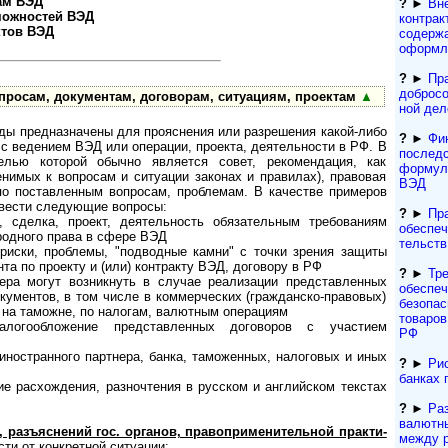
ам ВЭД
?
►
Вн
можностей ВЭД
контрак
ктов ВЭД
содержа
оформле
?
►
Пр
добросо
росам, документам, договорам, ситуациям, проектам
▲
ной дел
ды предназначены для прояснения или разрешения какой-либо
?
►
Фи
 с ведением ВЭД или операции, проекта, деятельности в РФ. В
последс
елью которой обычно является совет, рекомендация, как
формули
нимых к вопросам и ситуации законах и правилах), правовая
ВЭД
по поставленным вопросам, проблемам. В качестве примеров
ивести следующие вопросы:
?
►
Пр
т, сделка, проект, деятельность обязательным требованиям
обеспеч
родного права в сфере ВЭД
тельств
 риски, проблемы, "подводные камни" с точки зрения защиты
та по проекту и (или) контракту ВЭД, договору в РФ
?
►
Тре
ера могут возникнуть в случае реализации представленных
обеспеч
документов, в том числе в коммерческих (гражданско-правовых)
безопас
 на таможне, по налогам, валютным операциям
товаров
алогообложение представленных договоров с участием
РФ
иностранного партнера, банка, таможенных, налоговых и иных
?
►
Рис
банках 
е расхождения, разночтения в русском и английском текстах
?
►
Ра
валютн
зъяснений гос. органов, пра­во­при­ме­ни­тель­ной прак­ти­
между 
ости от конкретной ситуации: