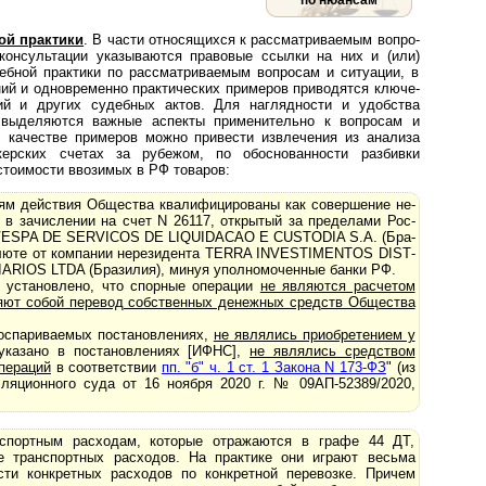
по нюансам
ой практики
. В части относящихся к рассматриваемым во­п­ро­
консультации указываются правовые ссылки на них и (или)
ной практики по рассматриваемым во­п­ро­сам и ситуации, в
ий и одновременно практических примеров приводятся клю­че­
ий и других судебных актов. Для наглядности и удобства
 выделяются важные аспекты применительно к вопросам и
В качестве примеров можно привести извлечения из анализа
ерских счетах за рубежом, по обоснованности разбивки
стоимости ввозимых в РФ товаров:
ям действия Общества квалифицированы как совершение не­
я в зачислении на счет N 26117, открытый за пределами Рос­
OVESPA DE SERVICOS DE LIQUIDACAO E CUSTODIA S.A. (Бра­
валюте от компании нерезидента TERRA INVESTIMENTOS DIS­T­
ARIOS LTDA (Бра­зи­лия), минуя уполномоченные банки РФ.
 установлено, что спорные операции
не являются расчетом
яют собой перевод собственных денежных средств Общества
 оспариваемых постановлениях,
не являлись приобретением у
 указано в постановлениях [ИФНС],
не являлись средством
пераций
в соответствии
пп. "б" ч. 1 ст. 1 Закона N 173-ФЗ
" (из
пелляционного суда от 16 ноября 2020 г. № 09АП-52389/2020,
спортным расходам, которые отражаются в графе 44 ДТ,
е транспортных расходов. На практике они играют весьма
ти конкретных расходов по конкретной перевозке. Причем