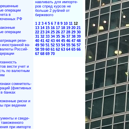
нав­ли­вать для им­пор­те­
зрешенные
ров спред курсов не
ые операции
больше 2 рублей от
чета в
биржевого
моченных РФ
1
2
3
4
5
6
7
8
9
10
11
12
законные
13
14
15
16
17
18
19
20
21
ые операции
22
23
24
25
26
27
28
29
30
31
32
33
34
35
36
37
38
39
атриация ре­зи­
40
41
42
43
44
45
46
47
48
и иностранной ва­
49
50
51
52
53
54
55
56
57
 валюты Рос­сий­
58
59
60
61
62
63
64
65
66
дерации
67
68
69
70
язанность
­тов вести учет и
сть по валютным
иям
знаки сомнитель­
раций (фиктивных
 в банках
моженные риски и
ы при ведении
ументы и све­де­
та­мо­жен­но­го
ле­ния при импорте