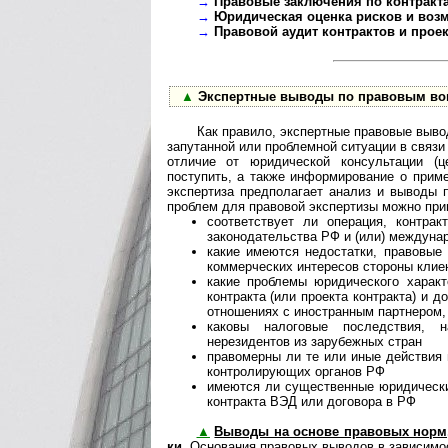
→
Правовые заключения по контракт
→
Юридическая оценка рисков и воз
→
Правовой аудит контрактов и прое
▲
Экспертные выводы по правовым воп
Как правило, экспертные правовые выво
запутанной или проблемной ситуации в связи
отличие от юридической консультации (ц
поступить, а также информирование о приме
экспертиза предполагает анализ и выводы 
проблем для правовой экспертизы можно пр
соответствует ли операция, контрак
законодательства РФ и (или) междуна
какие имеются недостатки, правовые
коммерческих интересов стороны клиен
какие проблемы юридического характ
контракта (или проекта контракта) и 
отношениях с иностранным партнером,
каковы налоговые последствия, н
нерезидентов из зарубежных стран
правомерны ли те или иные действия 
контролирующих органов РФ
имеются ли существенные юридически
контракта ВЭД или договора в РФ
▲
Выводы на основе правовых норм, ра
ки
. Основания пра­во­вых вы­во­дов в зависим