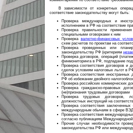
В зависимости от конкретных операц
соответствие законодательству могут быть:
Проверка международных и иностра
исполнением в РФ на соответствие пр
Проверка правильности применени
специальными оговорками к ним
Проверка
валютно-финансовых услов
схем расчетов по проектам на соотве
Проверка проведенных или плани
законодательству РФ (критериям
неза
Проверка договоров, операций (плате
финмониторинга в РФ, подпадание под 
Проверка соответствия договоров и 
сделок условиям налоговых льгот в Р
Проверка соответствия иностранных 
РФ об избежании двойного налогообло
Проверка российских коммерческих до
Проверка гражданско-правовых дог
(не)признания трудовыми договорами
Проверка трудовых договоров, ло
должностных инструкций на соответст
Проверка соответствия заключенных
международным обычаям в сфере ВЭ
Проверка соответствия международны
согласно публикациям Международной 
Прочие случаи необходимости провер
законодательства РФ или международ