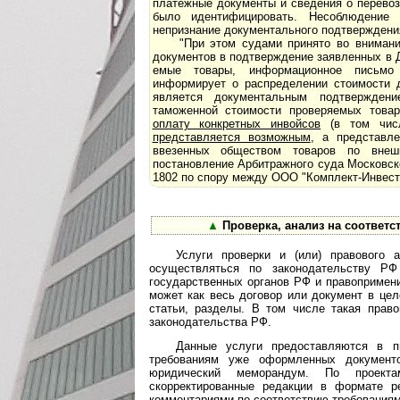
платежные документы и сведения о перево
было идентифицировать. Несоблюдение э
непризнание документального под­т­вер­ж­де­н
"При этом судами принято во вниман
документов в подтверждение заявленных в ДТ
е­мые товары, информационное письмо п
информирует о распределении стоимости 
является до­ку­мен­таль­ным подтвержд
таможенной стоимости про­ве­ря­е­мых тов
оплату конкретных инвойсов
(в том числ
представляется возможным
, а представл
ввезенных обществом товаров по внеш
постановление Арбитражного суда Московског
1802 по спору между ООО "Комплект-Инвест 
▲
Проверка, анализ на соответс
Услуги проверки и (или) правового 
осуществляться по законодательству РФ
государственных органов РФ и правопримени
может как весь договор или документ в цел
статьи, разделы. В том числе такая прав
законодательства РФ.
Данные услуги предоставляются в п
требованиям уже оформленных документо
юридический меморандум. По проекта
скорректированные редакции в формате 
комментариями по соответствию требованиям