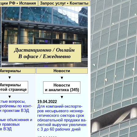
кции РФ
•
Испания
Запрос услуг
•
Контакты
Дистанционно / Онлайн
В офисе / Ежедневно
Материалы
Новости
▼
▼
Материалы
Новости
этой странице
и аналитика (345)
▼
▼
стые вопросы,
19.04.2022
проблемы по конт­
Для компаний-экс­пор­те­
и проектам ВЭД
ров несырьевого не­энер­
ге­ти­чес­ко­го сектора срок
ные объяснения и
обя­за­тель­ной продажи ва­
я правовых
лют­ной выручки уве­ли­чен
ов ВЭД
с 3 до 60 рабочих дней