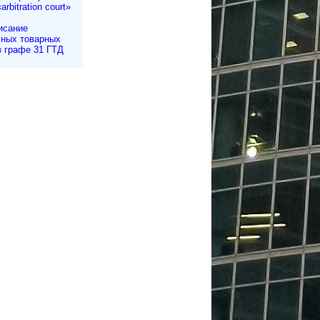
arbitration court»
исание
ных товарных
в графе 31 ГТД