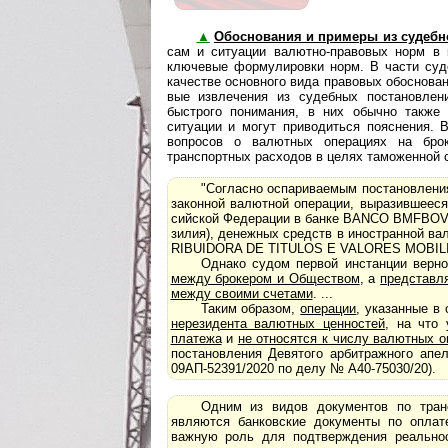
▲
Обоснования и примеры из судебн
сам и ситуации валютно-правовых норм в 
ключевые формулировки норм. В части судеб
качестве основного вида правовых обоснован
вые извлечения из судебных постановлен
быстрого понимания, в них обычно также
ситуации и могут приводиться пояснения. 
вопросов о валютных операциях на брок
транспортных расходов в целях таможенной 
"Согласно оспариваемым постановлени
за­кон­ной валютной операции, выразившеес
сий­с­кой Федерации в банке BANCO BMFB
зи­лия), денежных средств в иностранной 
RI­BU­I­DO­RA DE TITULOS E VALORES MOBILI
Однако судом первой инстанции верно
между брокером и Обществом
, а
представл
между своими счетами
. ...
Таким образом,
операции
, указанные в
нерезидента валютных ценностей
, на что
платежа
и
не относятся к числу валютных о
по­с­та­нов­ле­ния Девятого арбитражного а
09АП-52391/2020 по делу № А40-75030/20).
Одним из видов документов по тран
являются банковские документы по оплат
важную роль для подтверждения реальнос