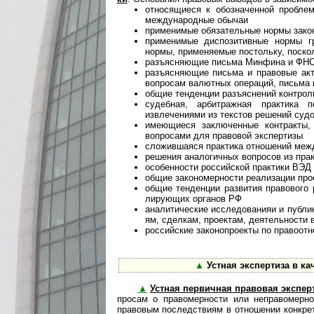
относящиеся к обозначенной пробле
международные обычаи
применимые обязательные нормы зако
применимые диспозитивные нормы гр
нормы, применяемые постольку, поско
разъясняющие письма Минфина и ФНС
разъясняющие письма и правовые ак
вопросам валютных операций, письма 
общие тенденции разъяснений контро
судебная, арбитражная практика
извлечениями из текстов решений судо
имеющиеся заключенные контракты, 
вопросами для правовой экспертизы
сложившаяся практика отношений между
решения аналогичных вопросов из прак
особенности российской практики ВЭД
общие закономерности реализации про
общие тенденции развития правового р
ли­ру­ю­щих органов РФ
аналитические исследованияи и публик
ям, сделкам, проектам, деятельности 
российские законопроекты по правоот
▲
Устная экспертиза в к
▲
Устная первичная правовая экспер
п­ро­сам о правомерности или неправомерн
правовым последствиям в отношении конкре