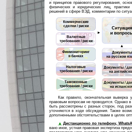
и принципов правового регулирования, осно
физических и юридических лиц, практики 
решений в сфере ВЭД, комментарии по ситуа
Коммерческие
сделки / риски
Ситуаци
►
и вопрос
Валютные
требования / риски
▲
Финмониторинг
Документы
в банках
на русском яз
Налоговые
Документы / да
требования / риски
на английск
Таможенные
Документы / да
требования / риски
на испанско
Как правило, окончательная выверка
правовым вопросам не проводится. Однако в 
быть рассмотрены с разных сторон, под раз
уточняются в ходе обсуждения. Также возм
дополненными обстоятельствами в целях оп
▲
Дистанционно по телефону, WhatsAp
ва­но иное, устная правовая экспертиза предо