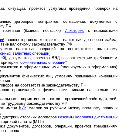
ий, ситуаций, проектов услугами проведения проверок на
нных договоров, контрактов, соглашений, документов с
аву РФ
я терминов (базисов поставки)
Инкотермс
с возможными
ий
внешнеторговых контрактов, валютных договоров займа,
тствие валютному законодательству РФ
руемых валютных операций на соответствие валютному
конных валютных операций
)
жей), документов, проектов ВЭД на соответствие требованиям
критерии "
сомнительных операций
"
документов и оформленных ими (планируемых к оформлению)
Ф
документов физических лиц условиям применения конвенций
жения
говоров на соответствие законодательству РФ
оворов организаций с физическими лицами на предмет их
кальных нормативных актов организаций-работодателей,
вие трудовому законодательству РФ
 от имени
КИК
сделок за рубежом международному праву и
Д
х дистрибьюторских договоров
базовым условиям дистрибуции
торговой палаты (МТП)
ки документов, договоров, операций, проектов требованиям
ного права