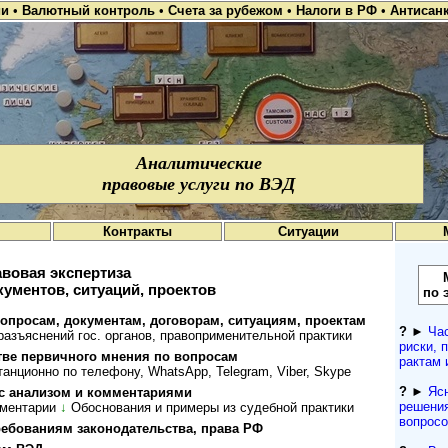
ии
•
Валютный контроль
•
Счета за рубежом
•
Налоги в РФ
•
Антисан
Аналитические
правовые услуги по ВЭД
Контракты
Ситуации
вовая экспертиза
кументов, ситуаций, проектов
по 
просам, документам, договорам, ситуациям, проектам
?
►
Ча
ъяснений гос. органов, пра­во­при­ме­ни­тель­ной прак­тики
рис­ки, 
стве первичного мнения по вопросам
рактам 
анционно по телефону, WhatsApp, Telegram, Viber, Skype
?
►
Яс
с анализом и комментариями
решени
мментарии
↓
Обоснования и примеры из судебной практики
вопрос
требованиям законодательства, права РФ