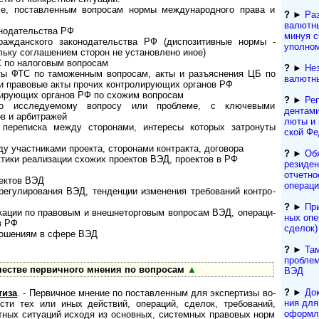
ме, поставленным вопросам нормы международного права и
?
►
Ра
валютн
нодательства РФ
минуя с
ажданского законодательства РФ (диспозитивные нормы -
уполно
льку соглашением сторон не установлено иное)
 по налоговым вопросам
?
►
Не
ты ФТС по таможенным вопросам, акты и разъяснения ЦБ по
валютн
и правовые акты прочих контролирующих органов РФ
лирующих органов РФ по схожим вопросам
?
►
Реп
 по исследуемому вопросу или проблеме, с ключевыми
ден­та­м
в и арбитражей
лю­ты и
переписка между сторонами, интересы которых затронуты
ской Фе
 участниками проекта, сторонами контракта, договора
?
►
Об
тики реализации схожих проектов ВЭД, проектов в РФ
резиден
отчетно
ектов ВЭД
операц
егулирования ВЭД, тенденции изменения требований кон­т­ро­
?
►
При
ации по правовым и внешнеторговым вопросам ВЭД, опе­ра­ци­
ных опе
в РФ
сделок)
ношениям в сфере ВЭД
?
►
Та
проблем
ачестве первичного мнения по вопросам
▲
ВЭД
?
►
Док
тиза
. - Первичное мнение по поставленным для экспертизы во­
ния для 
ости тех или иных действий, операций, сделок, требований,
офор­м­
тных ситуаций исходя из основных, системных правовых норм