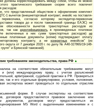
зке должны корреспондировать между собой, чтобы их можно
того практического требования скорее всего повлечет
ия расходов:
ие, что представленный обществом к оформлению комплект
С-1 вычетов (внешнеторговый контракт, инвойс на по­став­ля­
еревозчика, согласно которому экспедитор-перевозчик
доставки товара до и после таможенной границы ЕАЭС) не
ением обоснованности вычетов транспортных расходов из
аров, так как
идентифицировать
в произведенных платежах
е включенных в них сумм транспортных расходов)
не
енные платежные документы (копии) подтверждают оплату
неторговому контракту, а не
конкретных
инвойсов" (из
о округа от 7 де­каб­ря 2020 г. по делу № А40-327865/19-148-
групп" и Брянской таможней).
твие требованиям законодательства, права РФ
▲
анализа на соответствие обязательным требованиям могут
 и (или) международному праву, с учетом разъяснений
тельной, арбитражной, судебной практики в РФ. Проверяться
ом, так и его отдельные формулировки, условия, положения,
овая экспертиза может проводиться по отдельным отраслям
исьменной форме. В случае экспертизы на соответствие
в, договоров предоставляется правовое заключение или
м документов, договоров могут предоставляться их
рецензирования MS Word с выделенными изменениями и с
.