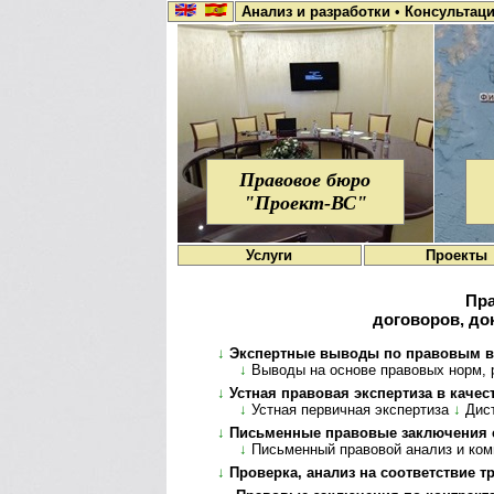
Анализ и разработки
•
Консультац
Правовое бюро
"Проект-ВС"
Услуги
Проекты
Пра
договоров, до
↓
Экспертные выводы по правовым во
↓
Выводы на основе правовых норм, раз
↓
Устная правовая экспертиза в каче
↓
Устная первичная экспертиза
↓
Дист
↓
Письменные правовые заключения 
↓
Письменный правовой анализ и ко
↓
Проверка, анализ на соответствие 