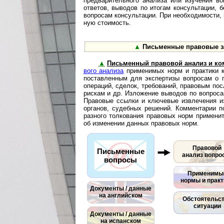
предварительного анализа или изучения во
ответов, выводов по итогам консультации, 
вопросам консультации. При необходимости, в
ную стоимость.
▲
Письменные правовые з
▲
Письменный правовой анализ и ко
во­го анализа
при­ме­ни­мых норм и практики
поставленным для экспертизы вопросам о п
операций, сделок, требований, правовым по
рискам и др. Изложение выводов по вопроса
Правовые ссылки и ключевые извлечения и
органов, судебных решений. Комментарии п
разного толкования правовых норм примени
об изменении данных правовых норм.
Правовой
Письменные
анализ вопро
вопросы
Применимы
нормы и практ
Документы / данные
на английском
Обстоятельс
ситуации
Документы / данные
на испанском