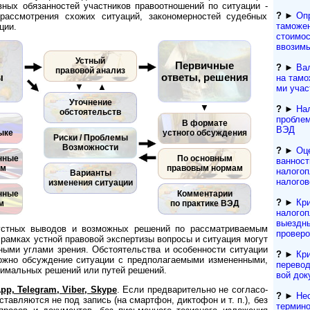
вных обязанностей участников правоотношений по ситуации -
?
►
Оп
рассмотрения схожих ситуаций, закономерностей судебных
таможен
ции.
стоимос
ввозим
Устный
я
Первичные
?
►
Ва
правовой анализ
ы
ответы, решения
на тамож
▼ ▲
ми учас
Уточнение
▼
?
►
Нал
обстоятельств
проблем
В формате
ВЭД
ыке
устного обсуждения
Риски / Проблемы
Возможности
?
►
Оце
нные
По основным
ванност
ом
правовым нормам
налого
Варианты
налогов
изменения ситуации
нные
Комментарии
?
►
Кри
м
по практике ВЭД
налого
выездн
 устных выводов и возможных решений по рассматриваемым
проверо
рамках устной правовой экспертизы вопросы и ситуация могут
ными углами зрения. Обстоятельства и особенности ситуации
?
►
Кри
ожно обсуждение ситуации с предполагаемыми измененными,
перевод
тимальных решений или путей решений.
вой док
p, Telegram, Viber, Skype
. Если пред­ва­ри­тел­ьно не со­г­ла­со­
?
►
Не
ставляются не под запись (на смартфон, диктофон и т. п.), без
термино