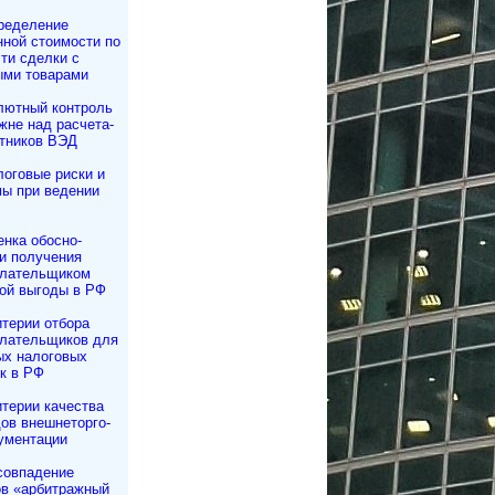
ределение
ной стоимости по
ти сделки с
ыми товарами
лютный контроль
не над рас­че­та­
тников ВЭД
оговые риски и
ы при ведении
нка обосно­
и получения
плательщиком
ой выгоды в РФ
терии отбора
плательщиков для
ых налоговых
к в РФ
терии качества
ов внешне­тор­го­
ументации
совпадение
в «арбитражный