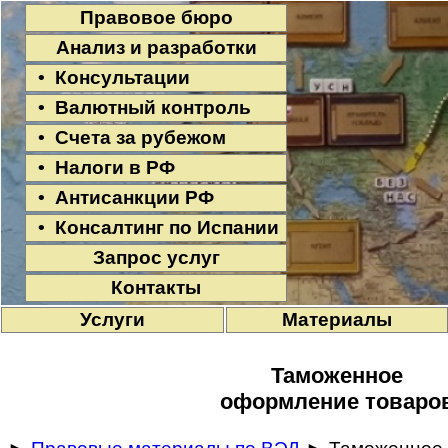
Правовое бюро
Анализ и разработки
• Консультации
• Валютный контроль
• Счета за рубежом
• Налоги в РФ
• Антисанкции РФ
• Консалтинг по Испании
Запрос услуг
Контакты
Услуги
Материалы
Таможенное
оформление товаро