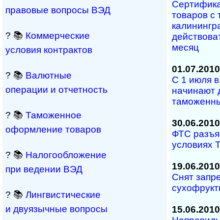
Сертифика
правовые вопросы ВЭД
товаров с
калинингр
? 📚
Коммерческие
действова
месяц
условия контрактов
01.07.2010
? 📚
Валютные
С 1 июля в
операции и отчетность
начинают 
таможенны
? 📚
Таможенное
30.06.2010
оформление товаров
ФТС разъяс
условиях 
? 📚
Налогообложение
19.06.2010
при ведении ВЭД
Снят запре
сухофрук
? 📚
Лингвистические
и двуязычные вопросы
15.06.2010