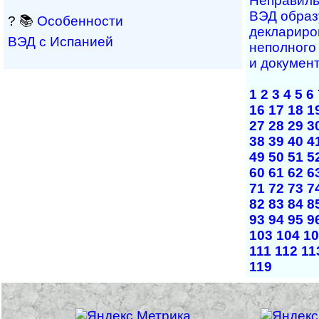
Неправиль
ВЭД образ
? 📚
Особенности
деклариро
ВЭД с Испанией
неполного
и докумен
1
2
3
4
5
6
16
17
18
1
27
28
29
3
38
39
40
4
49
50
51
5
60
61
62
6
71
72
73
7
82
83
84
8
93
94
95
9
103
104
10
111
112
11
119