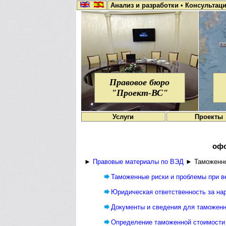
Анализ и разработки
•
Консультац
Правовое бюро
"Проект-ВС"
Услуги
Проекты
офо
►
Правовые материалы по ВЭД
► Таможенно
Таможенные риски и проблемы при 
Юридическая ответственность за на
Документы и сведения для таможенн
Определение таможенной стоимости 