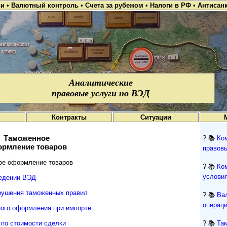
ии
•
Валютный контроль
•
Счета за рубежом
•
Налоги в РФ
•
Антисан
Аналитические
правовые услуги по ВЭД
Контракты
Ситуации
Таможенное
? 📚
Ко
рмление товаров
правов
е оформление товаров
? 📚
Ко
условия
ведении ВЭД
рушения таможенных правил
? 📚
Ва
операци
ого оформления при импорте
по стоимости сделки
? 📚
Та