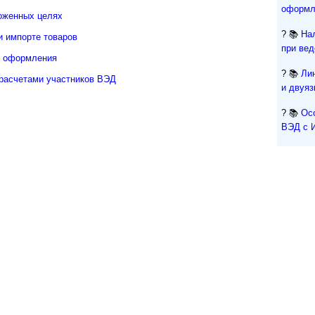
оформл
оженных целях
? 📚
На
и импорте товаров
при ве
о оформления
? 📚
Ли
расчетами участников ВЭД
и двуя
? 📚
Ос
ВЭД с 