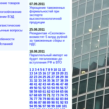
ение товаров
07.09.2011
Упрощение таможенных
формальностей при
логообложение
экспорте
дении ВЭД
высокотехнологичной
продукции
нгвистические
25.08.2011
зычные вопросы
Резидентам «Сколково»
возместят 5 млрд рублей
обенности
за таможенные сборы и
Испанией
НДС
18.08.2011
Параллельный импорт не
будет легализован до
вступления РФ в ВТО
1
2
3
4
5
6
7
8
9
10
11
12
13
14
15
16
17
18
19
20
21
22
23
24
25
26
27
28
29
30
31
32
33
34
35
36
37
38
39
40
41
42
43
44
45
46
47
48
49
50
51
52
53
54
55
56
57
58
59
60
61
62
63
64
65
66
67
68
69
70
71
72
73
74
75
76
77
78
79
80
81
82
83
84
85
86
87
88
89
90
91
92
93
94
95
96
97
98
99
100
101