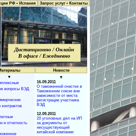
кции РФ
•
Испания
Запрос услуг
•
Контакты
Дистанционно / Онлайн
В офисе / Ежедневно
Материалы
Новости
▼
▼
16.09.2011
мплексные
О таможенной очистке в
ые вопросы ВЭД
Таможенном союзе вне
зависимости от места
ммерческие
регистрации участника
ВЭД
 контрактов
12.09.2011
лютные
20 уголовных дел на ИП
и и отчетность
за документы от
несуществующей
китайской компании
моженное