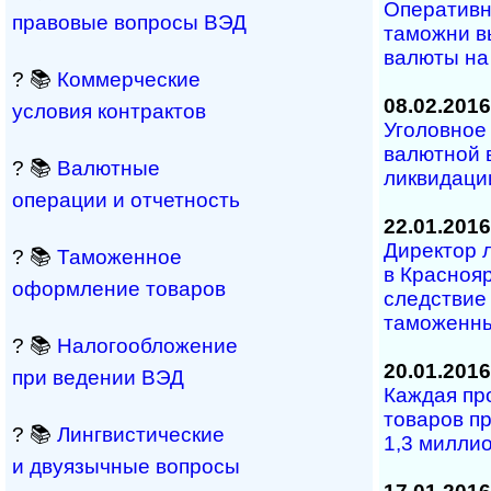
Оперативн
правовые вопросы ВЭД
таможни в
валюты на 
? 📚
Коммерческие
08.02.2016
условия контрактов
Уголовное
валютной 
? 📚
Валютные
ликвидаци
операции и отчетность
22.01.2016
Директор 
? 📚
Таможенное
в Краснояр
оформление товаров
следствие
таможенны
? 📚
Налогообложение
20.01.2016
при ведении ВЭД
Каждая пр
товаров п
? 📚
Лингвистические
1,3 милли
и двуязычные вопросы