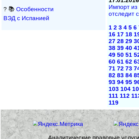
17.01.2016
Импорт из
? 📚
Особенности
отследит 
ВЭД с Испанией
1
2
3
4
5
6
16
17
18
1
27
28
29
3
38
39
40
4
49
50
51
5
60
61
62
6
71
72
73
7
82
83
84
8
93
94
95
9
103
104
10
111
112
11
119
Аналитические правовые услуг