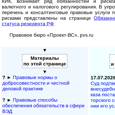
КИК, возникает ряд обязанностей и риско
валютного и налогового регулирования. В уп
перечень и консалтинговые правовые услуги 
рисками представлены на странице
Обязанн
статуса резидента РФ
.
Правовое бюро «Проект-ВС», pvs.ru
▼
Материалы
по этой странице
и
▼
?
►
Правовые нормы о
17.07.202
добросовестности и чест­ной
Суд под­тв
деловой практике
вне­су­деб­н
ка­за по­с­т
?
►
Правовые способы
тор­с­ко­го 
обеспечения обяза­тельств в сфере
нии его ус­
ВЭД