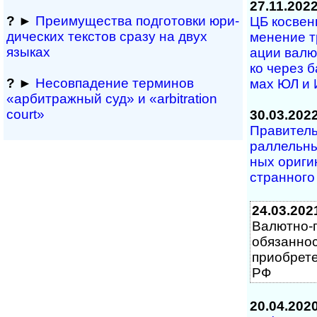
27.11.202
?
►
Преимущества под­гото­вки юри­
ЦБ косвенн
ди­чес­ких тек­с­тов сразу на двух
ме­не­ние т
языках
а­ции ва­лю
ко че­рез 
?
►
Несовпадение терминов
мах ЮЛ и И
«арбитражный суд» и «arbitration
court»
30.03.202
Правительст
рал­лель­ны
ных ори­ги­
стран­но­го
24.03.202
Валютно-
обязаннос
приобрете
РФ
20.04.202