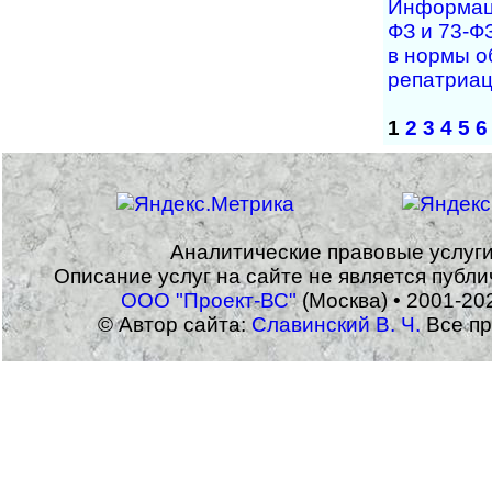
Информаци
ФЗ и 73-Ф
в нормы о
репатриа
1
2
3
4
5
6
Аналитические правовые услуг
Описание услуг на сайте не является публ
ООО "Проект-ВС"
(Москва) • 2001-20
© Автор сайта:
Славинский В. Ч.
Все пр