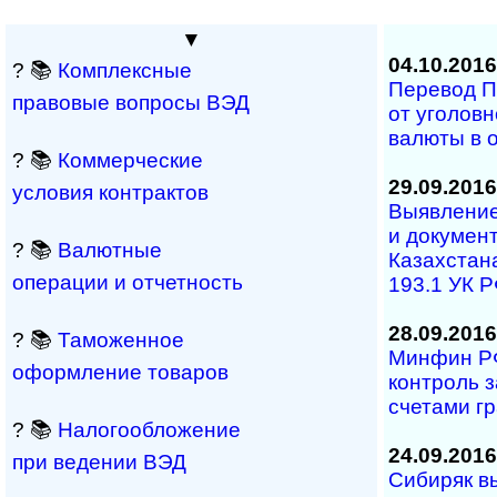
▼
04.10.2016
? 📚
Комплексные
Перевод ПС
правовые вопросы ВЭД
от уголовн
валюты в 
? 📚
Коммерческие
29.09.2016
условия контрактов
Выявление
и документ
? 📚
Валютные
Казахстана
операции и отчетность
193.1 УК 
28.09.2016
? 📚
Таможенное
Минфин РФ
оформление товаров
контроль 
счетами г
? 📚
Налогообложение
24.09.2016
при ведении ВЭД
Сибиряк в