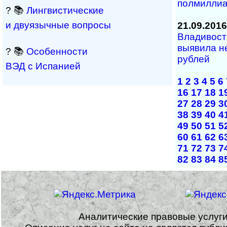
полмиллиа
? 📚
Лингвистические
и двуязычные вопросы
21.09.2016
Владивост
выявила н
? 📚
Особенности
рублей
ВЭД с Испанией
1
2
3
4
5
6
16
17
18
1
27
28
29
3
38
39
40
4
49
50
51
5
60
61
62
6
71
72
73
7
82
83
84
8
Аналитические правовые услуг