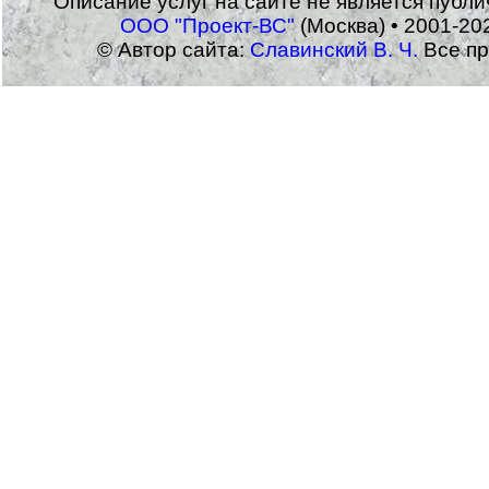
Описание услуг на сайте не является публ
ООО "Проект-ВС"
(Москва) • 2001-20
© Автор сайта:
Славинский В. Ч.
Все пр