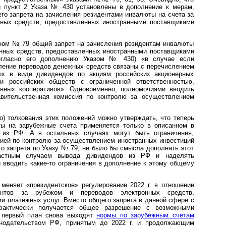
и пункт 2 Указа № 430 установлены в дополнение к мерам,
го запрета на зачисления резидентами инвалюты на счета за
ных средств, предоставленных иностранными поставщиками
зном № 79 общий запрет на зачисления резидентам инвалюты
онных средств, предоставленных иностранными поставщиками
согласно его дополнению Указом № 430) «в случае если
ление переводов денежных средств связаны с перечислением
ых в виде дивидендов по акциям российских акционерных
 российских обществ с ограниченной ответственностью,
енных кооперативов». Одновременно, полномочиями вводить
авительственная комиссия по контролю за осуществлением
о) толкования этих положений можно утверждать, что теперь
ты на зарубежные счета применяется только в описанном в
из РФ. А в остальных случаях могут быть ограничения,
ией по контролю за осуществлением иностранных инвестиций
го запрета по Указу № 79, не было бы смысла дополнять этот
астным случаем вывода дивидендов из РФ и наделять
вводить какие-то ограничения в дополнение к этому общему
 меняет «президентское» регулирование 2022 г. в отношении
нтов за рубежом и переводов электронных средств,
и платежных услуг. Вместо общего запрета в данной сфере с
фактически получается общее разрешение с возможными
а на первый план снова выходят
нормы по зарубежным счетам
законодательством РФ, принятым до 2022 г. и продолжающим