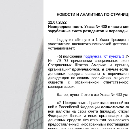
НОВОСТИ И АНАЛИТИКА ПО СТРАНИЦ
12.07.2022
Неопределенность Указа № 430 в части сн
зарубежные счета резидентов и переводы 
Подпункт «б» пункта 1 Указа Президен
участниками внешнеэкономической деятель
устанавливает:
«б) положения
подпункта "б" пункта 3
Ук
№ 79 "О применении специальных эконо
Соединенных Штатов Америки и примкн
организаций"
при­ме­ня­ют­ся, в случае если
денежных средств связаны с перечислен
дивидендов по акциям российских ак­ци­о­
обществ с ограниченной от­вет­ст­вен­н
кооперативов».
Далее, пункт 2 этого же Указа № 430 ус
«2. Предоставить Правительственной коми
ций в Российской Федерации
полномочие в
ной валюты на свои счета (вклады), откр
Федерации банках и иных организациях ф
денежных средств без открытия банковског
предоставленных иностранными поставщикам
нормы установлены «в дополнение к мерам