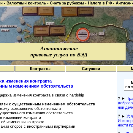
ии
•
Валютный контроль
•
Счета за рубежом
•
Налоги в РФ
•
Антисан
Аналитические
правовые услуги по ВЭД
Контракты
Ситуации
а изменения контракта
енным изменением обстоятельств
по 
ржка изменения контракта в связи с hardship
?
►
Пра
добросо
вязи с существенным изменением обстоятельств
ной дел
зкому осложнению обстоятельств
существенного изменения обстоятельств
?
►
Усл
я изменений контракта
Инкотерм
об изменении контракта
нос­ти 
ании споров с иностранными партнерами