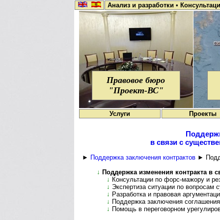
Анализ и разработки
•
Консультац
Правовое бюро
"Проект-ВС"
Услуги
Проекты
Поддержк
в связи с существ
►
Поддержка заключения контрактов
► Подде
↓
Поддержка изменения контракта в с
↓
Консультации по форс-мажору и ре
↓
Экспертиза ситуации по вопросам 
↓
Разработка и правовая аргументаци
↓
Поддержка заключения соглашения 
↓
Помощь в переговорном урегулиров