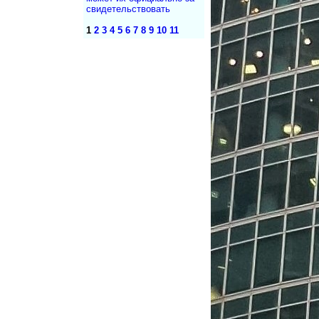
сви­де­тель­ствовать
1
2
3
4
5
6
7
8
9
10
11