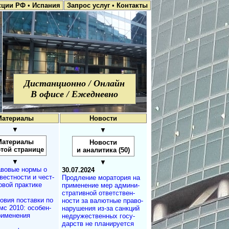
кции РФ
•
Испания
Запрос услуг
•
Контакты
Дистанционно / Онлайн
В офисе / Ежедневно
Материалы
Новости
▼
▼
Материалы
Новости
этой странице
и аналитика (50)
▼
▼
вовые нормы о
30.07.2024
вестности и чест­
Продление мо­ра­то­рия на
овой практике
при­ме­не­ние мер ад­ми­ни­
ст­ра­тив­ной от­вет­ст­вен­
овия поставки по
нос­ти за ва­лют­ные пра­во­
с 2010: осо­бен­
на­ру­ше­ния из-за сан­к­ций
применения
не­дру­жест­вен­ных го­су­
дарств не пла­ни­ру­ется