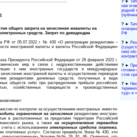
?
►
Тип
ная ого
род­ной 
(публик
Е
?
►
Тип
ятия общего запрета на зачисления инвалюты на
оговорк
электронных средств. Запрет по дивидендам
РФ
та РФ от 05.07.2022 г. № 430 «О репатриации резидентами –
?
►
Рез
ности иностранной валюты и валюты Российской Федерации»
(сущест­
ние) обс
контрак
аза Президента Российской Федерации от 28 февраля 2022 г.
мических мер в связи с недружественными действиями
?
►
Пре
увших к ним иностранных государств и международных
гото­вки 
зачисление иностранной валюты и осуществление переводов
с­тов ср
ием резидентами денежных средств, полученных в виде
нер­ных обществ либо при распределении прибыли российских
?
►
Нес
ос­тью, хозяйственных товариществ и производственных
термино
суд» и «a
танавливает:
ссии по контролю за осу­щест­в­ле­ни­ем иностранных ин­вес­ти­
водить ограничения на зачисление
резидентами ино­стран­
ытые в расположенных за пределами территории Российской
инансового рынка, а также
на осуществление переводов
о счета с использованием
электронных средств платежа
,
и платежных услуг». Согласно преамбуле Указа № 430, эти
, предусмотренным» Указами №№ 79, 81, 95. Очевидно, что