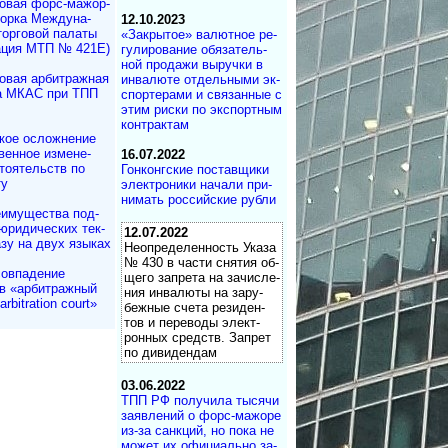
овая форс-мажор­
ворка Междуна­
12.10.2023
торговой палаты
«Закрытое» ва­лю­т­ное ре­
ация МТП № 421Е)
гу­ли­ро­ва­ние обя­за­те­ль­
ной про­да­жи вы­ру­ч­ки в
овая арбитражная
ин­ва­лю­те от­де­ль­ны­ми эк­
а МКАС при ТПП
с­по­р­те­ра­ми и свя­зан­ные с
этим рис­ки по экс­порт­ным
кон­т­рактам
кое осложнение
вен­ное измене­
16.07.2022
то­ятельств по
Гонконгские постав­щи­ки
ту
элек­тро­ни­ки на­ча­ли при­
ни­мать рос­сий­ские рубли
имущества под­
юри­ди­чес­ких тек­
12.07.2022
азу на двух языках
Неопределенность Ука­за
№ 430 в час­ти сня­тия об­
овпадение
ще­го за­п­ре­та на за­чи­сле­
в «арбитражный
ния ин­ва­лю­ты на за­ру­
rbitration court»
беж­ные сче­та ре­зи­ден­
тов и пе­ре­во­ды эле­к­т­
рон­ных средств. Зап­рет
по ди­ви­дендам
03.06.2022
ТПП РФ получила ты­ся­чи
за­яв­ле­ний о форс-ма­жо­ре
из-за санк­ций, но пока не
мо­жет их офи­ци­аль­но за­