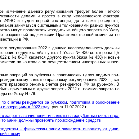
ое изменение данного регулирования требует более четкого
уженности делами и просто в силу человеческого фактора
 и ИФНС и судьи первой инстанции, да и сами резиденты,
желания заниматься системными толкованиями разных пунктов
этого могут продолжать исходить из общего запрета по Указу
х разрешений подкомиссии Правительственной комиссии по
вестиций в РФ.
вого регулирования 2022 г. данную неопределенность должны
снения подпункта «б» пункта 1 Указа № 430 со стороны ЦБ
022 г. № 8-ОР касается другого пункта Указа № 430) и новые
омиссии по контролю за осуществлением иностранных ин­вес­
тных операций за рубежом в практических целях видимо при­
президентскому валютно-правовому регулированию 2022 г., так
асти правового режима счетов резидентов РФ за рубежом. В
быть применимы и другие запреты 2022 г., помимо запрета на
воды по Указу № 79.
г по счетам резидентов за рубежом
,
под­го­товка и обо­сно­ва­ние
ам и опе­ра­циям в 2022 году
, pvs.ru 11.07.2022 г.
за­п­рет на за­чис­ле­ния ин­ва­лю­ты на за­ру­беж­ные сче­та ог­ра­
 что бан­ки дол­ж­ны про­ве­рять про­ис­хож­де­ние средств
и­ден­там – фи­зи­чес­ким ли­цам за­чис­лять ин­ва­лю­ту от ди­ви­
­рий к нему