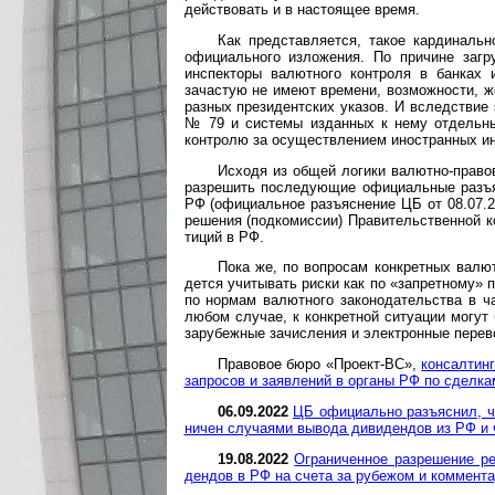
действовать и в настоящее время.
Как представляется, такое кардинальн
официального изложения. По причине загр
инспекторы валютного контроля в банках
зачастую не имеют времени, возможности, 
разных президентских указов. И вследствие 
№ 79 и системы изданных к нему отдельны
контролю за осуществлением иностранных ин
Исходя из общей логики валютно-право
разрешить последующие официальные разъя
РФ (официальное разъяснение ЦБ от 08.07.2
решения (подкомиссии) Правительственной к
ти­ций в РФ.
Пока же, по вопросам конкретных валю
дет­ся учитывать риски как по «запретному» 
по нормам валютного законодательства в ч
любом случае, к конкретной ситуации могут 
за­ру­беж­ные зачисления и электронные пере
Правовое бюро «Проект-ВС»,
консалтин
зап­ро­сов и заяв­ле­ний в ор­ганы РФ по сдел­к
06.09.2022
ЦБ официально разъ­яс­нил, что 
ни­чен слу­ча­я­­ми вы­во­да ди­ви­ден­дов из РФ и
19.08.2022
Ограниченное раз­ре­ше­ние ре­з
ден­дов в РФ на сче­та за ру­бе­жом и ком­мен­та