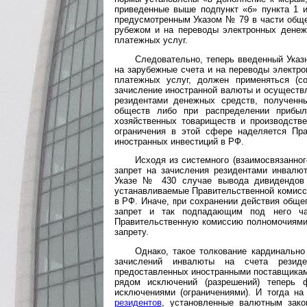
приведенные выше подпункт «б» пункта 1 
предусмотренным Указом № 79 в части обще
рубежом и на переводы электронных денеж
платежных услуг.
Следовательно, теперь введенный Ука
на зарубежные счета и на переводы электр
платежных услуг, должен применяться (
зачисление иностранной валюты и осуществ
резидентами денежных средств, полученн
обществ либо при распределении прибыли
хозяйственных товариществ и производств
ограничения в этой сфере наделяется Пр
иностранных инвестиций в РФ.
Исходя из системного (взаимосвязанног
запрет на зачисления резидентами инвалю
Указе № 430 случае вывода дивидендов 
устанавливаемые Правительственной комисс
в РФ. Иначе, при сохранении действия обще
запрет и так подпадающим под него ч
Правительственную комиссию полномочиями 
запрету.
Однако, такое толкование кардинально
зачислений инвалюты на счета резиде
предоставленных иностранными поставщикам
рядом исключений (разрешений) теперь 
исключениями (ог­ра­ни­че­ни­я­ми). И тогд
резидентов
, уста­нов­лен­ные ва­лют­ным 