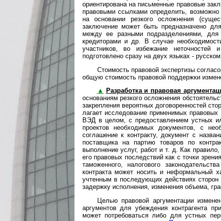
ориентирована на письменные правовые закл
правовыми ссылками определить, возможно 
на основании резкого осложнения (сущес
заключение может быть предназначено для
между ее разными подразделениями, для 
кредиторами и др. В слу­чае необходимос
участников, во избежание неточностей 
подготовлено сразу на двух языках - русском
Стоимость правовой экспертизы согласо
общую стоимость правовой поддержки измене
▲
Разработка и правовая аргументац
основаниям резкого осложнения обстоятель
закрепления вероятных договоренностей сторо
ла­га­ет исследование применимых правовых
ВЭД в целом, с предоставлением устных и
про­ек­тов необходимых документов, с н
соглашение к контракту, документ с назва
поставщика на партию товаров по контра
выполнение услуг, работ и т. д. Как правило
его правовых последствий как с точки зрени
таможенного, налогового за­ко­но­да­тель­
контракта может носить и не­фор­маль­ный 
учтенным в последующих действиях сторон п
задержку исполнения, изменения объ­е­ма, гра
Целью правовой аргументации изменен
аргументов для убеждения контрагента при
может потребоваться либо для устных пере