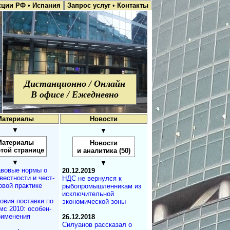
кции РФ
•
Испания
Запрос услуг
•
Контакты
Дистанционно / Онлайн
В офисе / Ежедневно
Материалы
Новости
▼
▼
Материалы
Новости
этой странице
и аналитика (50)
▼
▼
вовые нормы о
20.12.2019
вестности и чест­
НДС не вернулся к
овой практике
рыбопромышленникам из
исключительной
овия поставки по
экономической зоны
с 2010: осо­бен­
применения
26.12.2018
Силуанов рассказал о