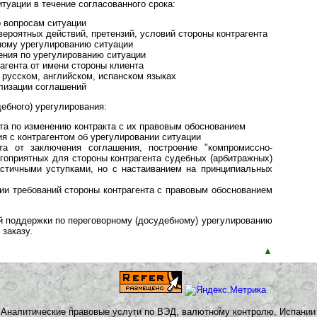
туации в течение согласованного срока:
о вопросам ситуации
вероятных действий, претензий, условий стороны контрагента
ному урегулированию ситуации
ения по урегулированию ситуации
рагента от имени стороны клиента
 русском, английском, испанском языках
лизации соглашений
ебного) урегулирования:
та по изменению контракта с их правовым обоснованием
я с контрагентом об урегулировании ситуации
нта от заключения соглашения, построение "компромиссно-
агоприятных для стороны контрагента судебных (арбитражных)
астичными уступками, но с настаиванием на принципиальных
нии требований стороны контрагента с правовым обоснованием
й поддержки по переговорному (досудебному) урегулированию
заказу.
▲
Аналитические правовые услуги по ВЭД, валютному контролю, Испании