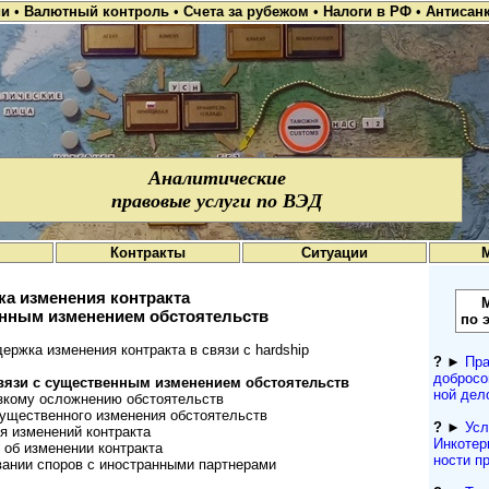
ии
•
Валютный контроль
•
Счета за рубежом
•
Налоги в РФ
•
Антисан
Аналитические
правовые услуги по ВЭД
Контракты
Ситуации
а изменения контракта
енным изменением обстоятельств
по 
ржка изменения контракта в связи с hardship
?
►
Пра
добросо
вязи с существенным изменением обстоятельств
ной дел
зкому осложнению обстоятельств
существенного изменения обстоятельств
?
►
Усл
я изменений контракта
Инкотерм
об изменении контракта
нос­ти 
ании споров с иностранными партнерами