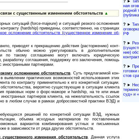
?
►
Тип
ная ого
род­ной 
 связи с существенным изменением обстоятельств
▲
(публик
ных ситуаций (force-majeure) и ситуаций резкого осложнения
?
►
Тип
контракту (hardship) приведены, соответственно, на страницах
оговорк
зкое осложнение обстоятельств (существенное изменение об­
РФ
?
►
Рез
вило, приводят к прекращению действия (расторжению) кон­т­
(сущест­
тельств обычно можно урегулировать в дополнительном
ние) обс
уги по такому соглашению могут включать юридическую
контрак
и, разработку соглашения, поддержку его заключения, помощь
й с иностранными партнерами.
?
►
Пре
гото­вки 
езкому осложнению обстоятельств
. Суть предлагаемой кон­
с­тов ср
я в выявлении практических возможностей использования этих
ента по контракту применительно к его конкретной ситуации.
?
►
Нес
 обстоятельства, вероятно существующие в ситуации клиента
термино
я правовых норм о форс-мажоре и hardship, на те или иные
суд» и «a
й иностранных партнеров клиента, на нежелательность ссылок
(но в любом случае в рамках добросовестной практики ВЭД) и
требующихся решений по конкретной ситуации ВЭД, нужных
ультации, объема исходных материалов по поставленным
 возможных вариантов комбинирования устных и письменных
 также в зависимости от ряда других обстоятельств.
м существенного изменения обстоятельств
. Данная услуга