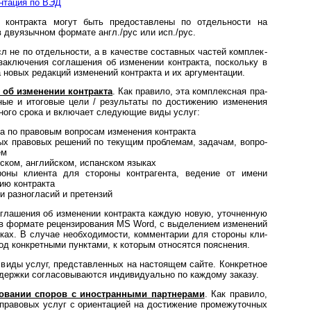
нтация по ВЭД
й контракта могут быть предоставлены по отдельности на
 двуязычном формате англ./рус или исп./рус.
 не по отдельности, а в качестве составных частей комп­лек­
 заключения соглашения об изменении контракта, поскольку в
а новых редакций изменений контракта и их аргументации.
 об изменении контракта
. Как правило, эта комплексная пра­
чные и итоговые цели / результаты по достижению изменения
нного срока и включает следующие виды услуг:
а по правовым вопросам изменения контракта
 правовых решений по текущим проблемам, за­да­чам, во­п­ро­
ем
сском, английском, испанском языках
роны клиента для стороны контрагента, ведение от имени
ию контракта
и разногласий и претензий
оглашения об изменении контракта каждую новую, уточненную
 в формате рецензирования MS Word, с выделением изменений
ках. В случае необходимости, комментарии для стороны кли­
од конкретными пунктами, к которым относятся пояснения.
е виды услуг, представленных на настоящем сайте. Конкретное
ддержки согласовываются индивидуально по каждому заказу.
овании споров с иностранными партнерами
. Как правило,
 правовых услуг с ориентацией на достижение промежуточных