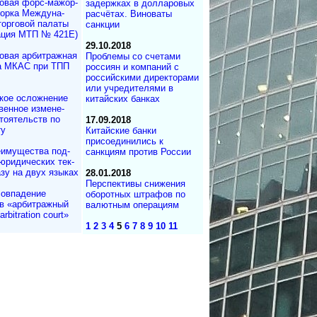
овая форс-мажор­
задержках в долларовых
ворка Междуна­
расчётах. Виноваты
торговой палаты
санкции
ация МТП № 421Е)
29.10.2018
овая арбитражная
Проблемы со счетами
а МКАС при ТПП
россиян и компаний с
российскими директорами
или учредителями в
кое осложнение
китайских банках
вен­ное измене­
то­ятельств по
17.09.2018
ту
Китайские банки
присоединились к
имущества под­
санкциям против России
юри­ди­чес­ких тек­
азу на двух языках
28.01.2018
Перспективы снижения
овпадение
оборотных штрафов по
в «арбитражный
валютным операциям
rbitration court»
1
2
3
4
5
6
7
8
9
10
11