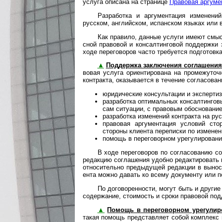
услуга опи­са­на на странице
Правовая аргуме
Разработка и аргументация изменени
русском, английском, испанском языках или в
Как правило, данные услуги имеют смысл
с­ной правовой и консалтинговой поддержки
хо­де переговоров часто требуется подготовк
▲
Поддержка заключения соглашения
во­вая услуга ориентирована на промежуто
контракта, оказывается в течение согласова
юридические консультации и экспертиз
разработка оптимальных консалтинговых
сам ситуации, с правовым обосновани
разработка изменений контракта на ру
правовая аргументация условий сто
стороны клиента переписки по изменен
помощь в переговорном урегулировани
В ходе переговоров по согласованию с
редакцию соглашения удобно редактировать
относительно предыдущей редакции в вынос
ен­та можно давать ко всему документу или п
По договоренности, могут быть и други
содержание, стоимость и сроки правовой по
▲
Помощь в переговорном урегулир
та­кая помощь представляет собой комплекс