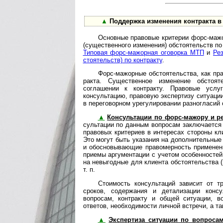
▲
Поддержка изменения контракта в
Основные правовые критерии форс-мажор
(существенного изменения) обстоятельств по 
Типовая форс-мажорная оговорка МТП
и
Ре
сто­я­тельств) по контракту
.
Форс-мажорные обстоятельства, как пра
рак­та. Существенное изменение обстоя
соглашении к контракту. Правовые усл
консультацию, правовую экспертизу ситуаци
в переговорном уре­гу­ли­ро­ва­нии разногласи
▲
Консультации по форс-мажору и р
суль­та­ции по данным вопросам заключаетс
правовых критериев в интересах стороны кли
Это могут быть указания на дополнительные
и обосновывающие правомерность применени
при­е­мы аргументации с учетом особенносте
на невыгодные для клиента обстоятельства 
т. п.
Стоимость консультаций зависит от 
сроков, содержания и детализации конс
вопросам, кон­т­рак­ту и общей ситуации,
ответов, не­об­хо­ди­мос­ти личной встречи, а
▲
Экспертиза ситуации по вопроса