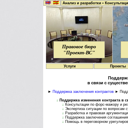
Анализ и разработки
•
Консультац
Правовое бюро
"Проект-ВС"
Услуги
Проекты
Поддержк
в связи с существ
►
Поддержка заключения контрактов
► Подде
↓
Поддержка изменения контракта в с
↓
Консультации по форс-мажору и ре
↓
Экспертиза ситуации по вопросам 
↓
Разработка и правовая аргументаци
↓
Поддержка заключения соглашения 
↓
Помощь в переговорном урегулиров