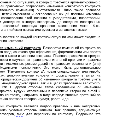
ючения по ситуациям, в которых требуется аргументировано с
ли правомерно потребовать изменения конкретного контракта
твенного изменения) обстоятельств. Либо такое правовое
 целей выработки и согласования общей позиции компании
согласования этой позиции с учредителями, инвесторами,
ти доведения выводов экспертизы до сведения иностранных
и искажений перевода правовое заключение может быть
 и английском языках или русском и испанском языках.
вывается по каждой конкретной ситуации или может входить в
ния контракта.
ия изменений контракта
. Разработка изменений контракта по
ств предназначена для оформления, формализации или просто
н о таком изменении контракта. Правовая разработка пред­по­
 норм и случаев из правоприменительной практики и практики
ли письменных рекомендаций по правовым решениям и (или)
еобходимыми пояснениями. Это может быть дополнительное
нием "Изменение контракта", новая спецификация или инвойс
кту, дополнительные условия и формулировки в актах на
, юридический документ об изменении контракта требует учета
я международного права, так и в целях требований валютного,
ст­ва РФ. С другой стороны, такое соглашение об изменении
характер, будучи отраженным в переписке сторон по e-mail и
о контракту, например, в виде непредъявления претензий за
фика поставок товаров и услуг, работ, и др.
ий контракта является подбор правовых и внешнеторговых
нять условия стороны клиента. Как правило, аргументация
говоров, либо для переписки по контракту. Подробнее эта