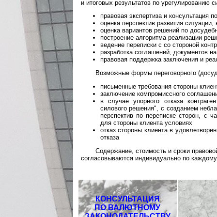
и итоговых результатов по урегулированию си
правовая экспертиза и консультация п
оценка перспектив развития ситуации, 
оценка вариантов решений по досудеб
построение алгоритма реализации реш
ведение переписки с со стороной конт
разработка соглашений, документов на
правовая поддержка заключения и реа
Возможные формы переговорного (досуд
письменные требования стороны клиен
заключение компромиссного соглашени
в случае упорного отказа контраге
силового решения", с созданием небл
перспектив по переписке сторон, с ч
для стороны клиента условиях
отказ стороны клиента в удовлетворе
отказа
Содержание, стоимость и сроки правово
согласовываются индивидуально по каждому 
КОНСУЛЬТАЦИЯ
ПО ВАЛЮТНОМУ
ЗАКОНОДАТЕЛЬСТВУ