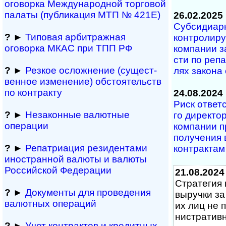
оговорка Междуна­род­ной торговой
палаты (публикация МТП № 421Е)
26.02.2025
Субсидиарна
?
►
Типовая арбитражная
кон­т­ро­ли­р
оговорка МКАС при ТПП РФ
ком­па­нии з
с­ти по ре­па
?
►
Резкое осложнение (сущест­
лях за­ко­на 
вен­ное измене­ние) обсто­ятельств
по контракту
24.08.2024
Риск ответст
?
►
Незаконные валютные
го ди­рек­то­
операции
ком­па­нии п
по­лу­че­ния
?
►
Репатриация ре­зи­ден­та­ми
кон­т­рак­там
иностранной ва­лю­ты и валюты
Рос­сий­ской Федерации
21.08.2024
Стратегия н
?
►
Документы для проведения
вы­ру­ч­ки за
валютных операций
их лиц не по
ни­ст­ра­ти
?
►
Учет контрактов и кре­дит­ных