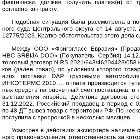
фак­тиче­ски, дол­жен полу­чить пла­теж(и) от т
согла­сно конт­ракту.
Подобная ситуация была рассмотрена в по
ного суда Цент­раль­ного округа от 14 авгу­ста
12775/2023. Кратко обсто­я­тель­ства этого дела 
Между ООО «Фригогласс Евразия» (Прода
HBC SRBIJA DOO» (Поку­па­тель, Сер­бия) 14.12.
тор­го­вый дого­вор N RS 2021/643/46204423/058 н
ков (далее товар), по усло­виям кото­рого товар
виях поста­вки DAP грузо­выми авто­моби­ля
ИНКОТЕРМС 2010 … оплата про­изво­дится путем
ных средств на рас­чет­ный счет постав­щика: в 
выстав­ле­ния инвойса. Дейст­вие дого­вора сто
31.12.2022. Россий­ский про­да­вец в период с 
по 48 ДТ вывез товар с тер­рито­рии РФ. По неск
посту­пила с про­сроч­кой в неско­лько месяцев.
Усмотрев в действиях экспортера наличие соб
ного пра­во­на­ру­ше­ния, ответ­ст­вен­ность за кото