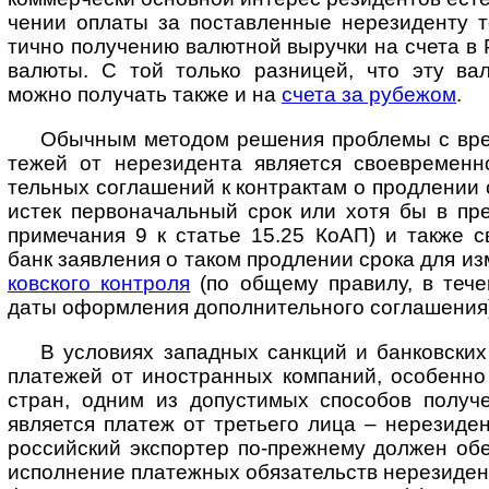
че­нии оплаты за постав­лен­ные нере­зи­денту 
тично полу­чению валют­ной выру­чки на счета в 
валюты. С той только раз­ницей, что эту вал
можно полу­чать также и на
счета за рубежом
.
Обычным методом решения проблемы с врем
те­жей от нере­зи­дента явля­ется свое­вре­мен
тель­ных согла­шений к конт­рак­там о про­дле­нии 
истек перво­на­чаль­ный срок или хотя бы в пре
при­меча­ния 9 к ста­тье 15.25 КоАП) и также с
банк заяв­ле­ния о таком про­дле­нии срока для и
ков­ского конт­роля
(по общему пра­вилу, в тече
даты оформ­ле­ния допол­ни­тель­ного согла­шения
В условиях западных санкций и банковски
пла­те­жей от ино­ст­ран­ных ком­па­ний, осо­бенн
стран, одним из допус­ти­мых спо­со­бов полу­ч
явля­ется пла­теж от треть­его лица – нере­зи­де
рос­сий­ский экспор­тер по-преж­нему дол­жен обе
испол­не­ние пла­теж­ных обя­за­тельств нере­зиде­н