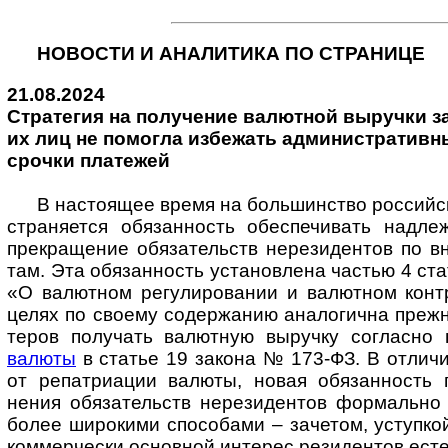
НОВОСТИ И АНАЛИТИКА ПО СТРАНИЦЕ
21.08.2024
Стратегия на по­лу­че­ние ва­лют­ной вы­ру­ч­ки за 
их лиц не по­мо­г­ла из­бе­жать ад­ми­ни­ст­ра­тив
сро­ч­ки пла­тежей
В настоящее время на большинство российски
стра­ня­ется обя­зан­ность обе­спе­чи­вать над­
прекра­щение обяза­тельств нере­зиден­тов по вне
там. Эта обя­зан­ность уста­нов­лена час­тью 4 с
«О валют­ном регули­рова­нии и валют­ном конт­
целях по сво­ему содер­жанию анало­гична преж­
теров полу­чать валют­ную выру­чку согла­сн
валюты
в ста­тье 19 закона № 173-ФЗ. В отли­чи
от репат­риа­ции валюты, новая обя­зан­ность 
нения обя­за­тельств нере­зиден­тов фор­мальн
более широ­кими спо­со­бами – заче­том, уступ­ко
ком­мер­чески основ­ной инте­рес рези­ден­тов есте