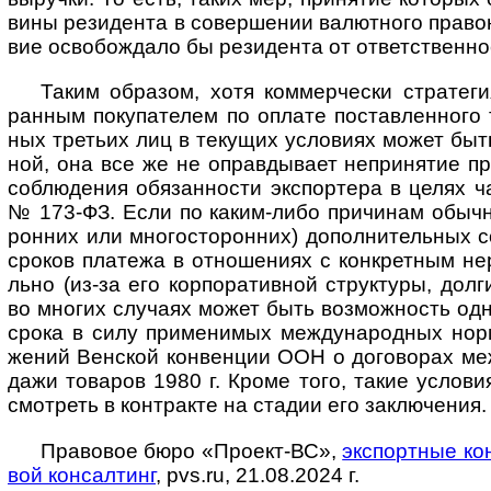
вины рези­дента в совер­ше­нии валют­ного право­на
вие осво­бож­дало бы рези­дента от от­вет­ст­вен­но
Таким образом, хотя коммерчески стратегия
ран­ным поку­па­те­лем по оплате постав­лен­ного
ных тре­тьих лиц в теку­щих усло­виях может быть
ной, она все же не оправ­ды­вает непри­ня­тие п
соблю­де­ния обя­зан­но­сти экс­пор­тера в целях 
№ 173-ФЗ. Если по каким-­либо при­чи­нам обыч­но
рон­них или мно­го­сто­рон­них) допол­ни­тель­ных 
сро­ков пла­тежа в отно­ше­ниях с конк­рет­ным нер
льно (из-за его кор­по­ра­тив­ной струк­туры, дол­ги
во мно­гих слу­чаях может быть воз­мож­ность одно
срока в силу при­мени­мых меж­ду­на­род­ных норм
же­ний Вен­ской кон­вен­ции ООН о дого­во­рах меж­
дажи това­ров 1980 г. Кроме того, такие усло­в
смот­реть в конт­ра­кте на ста­дии его заключения.
Правовое бюро «Проект-ВС»,
экспортные ко
вой кон­сал­тинг
, pvs.ru, 21.08.2024 г.