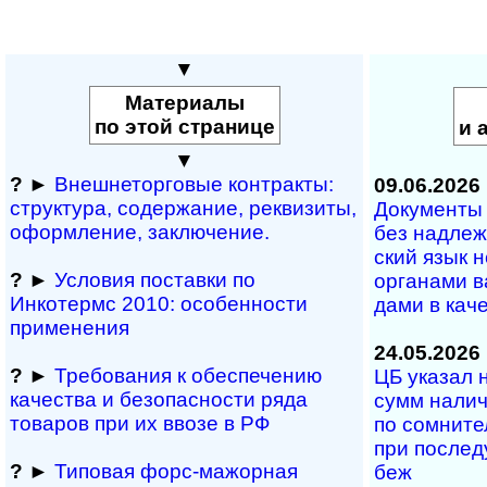
▼
Материалы
по этой странице
и 
▼
?
►
Внешнеторговые контракты:
09.06.2026
структура, содержание, реквизиты,
Документы н
оформление, заключение.
без над­ле­ж
ский язык н
?
►
Условия поставки по
ор­га­на­ми в
Инкотермс 2010: осо­бен­нос­ти
да­ми в ка­че­
применения
24.05.2026
?
►
Требования к обеспечению
ЦБ указал н
качества и безопасности ряда
сумм на­лич
товаров при их ввозе в РФ
по сом­ни­те
при по­сле­д
?
►
Типовая форс-мажор­ная
беж