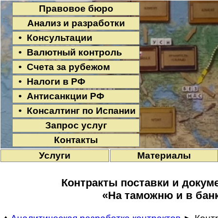
Правовое бюро
Анализ и разработки
• Консультации
• Валютный контроль
• Счета за рубежом
• Налоги в РФ
• Антисанкции РФ
• Консалтинг по Испании
Запрос услуг
Контакты
Услуги
Материалы
Контракты поставки и доку
«На таможню и в бан