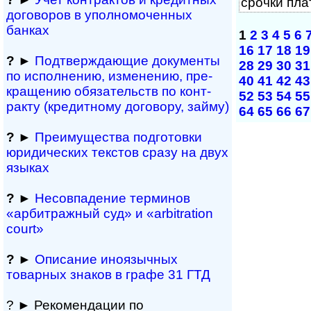
сро­ч­ки пл
договоров в упол­номоченных
банках
1
2
3
4
5
6
16
17
18
19
?
►
Подтверждающие документы
28
29
30
31
по ис­пол­не­нию, из­ме­не­нию, пре­
40
41
42
43
кра­ще­нию обя­за­тельств по кон­т­
52
53
54
55
рак­ту (кре­дит­но­му до­го­во­ру, займу)
64
65
66
67
?
►
Преимущества под­гото­вки
юри­ди­чес­ких тек­с­тов сразу на двух
языках
?
►
Несовпадение терминов
«арбитражный суд» и «arbitration
court»
?
►
Описание иноязычных
товарных знаков в графе 31 ГТД
? ► Рекомендации по