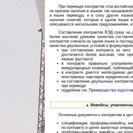
При переводе контрактов с/на английски
по причине наличия в языках так называемо
в языке перевода, и в силу других языко
наличия понятий, которые в одном языке 
описываются несколькими предложениями, и т
Составление контрактов ВЭД сразу на 
более высоким уровнем качества составле
контрактов сначала на одном языке и после
качества двуязычных условий и формулиров
при составлении контракта из него
достигается более высокая, чем при
языках (рус/англ)
в контракте правильно употребля
международных конвенций, публикаций
в контракте даются необходимая де
иностранных партнеров юридических п
на составление двуязычных контракто
при переводе
подробнее см.
Преимущества подготовк
▲
Инвойсы, упаковочны
Основные документы к контрактам в це
спецификации, проформы-инвойсы, инв
по контракту в целях валютных операц
проформы-инвойсы, инвойсы - на полу