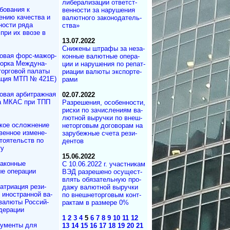
ли­бе­ра­ли­за­ции от­вет­ст­
бования к
вен­нос­ти за на­ру­ше­ния
ению качества и
ва­лют­но­го за­ко­но­да­тель­
ности ряда
ства»
при их ввозе в
13.07.2022
Снижены штрафы за не­за­
овая форс-мажор­
кон­ные ва­лют­ные опе­ра­
ворка Междуна­
ции и на­ру­ше­ния по ре­па­т­
торговой палаты
ри­а­ции ва­лю­ты экс­пор­те­
ация МТП № 421Е)
рами
овая арбитражная
02.07.2022
а МКАС при ТПП
Разрешения, осо­бен­нос­ти,
риски по за­чис­ле­ни­ям ва­
лют­ной вы­руч­ки по вне­ш­
кое осложнение
не­тор­го­вым до­го­во­рам на
вен­ное измене­
за­ру­беж­ные сче­та ре­зи­
то­ятельств по
ден­тов
ту
15.06.2022
аконные
С 10.06.2022 г. участ­ни­кам
е операции
ВЭД раз­ре­ше­но осу­щест­
в­лять обя­за­тель­ную про­
атриация ре­зи­
да­жу ва­лют­ной вы­руч­ки
и иностранной ва­
по внеш­не­тор­го­вым кон­т­
валюты Рос­сий­
рак­там в раз­ме­ре 0%
дерации
1
2
3
4
5
6
7
8
9
10
11
12
ументы для
13
14
15
16
17
18
19
20
21