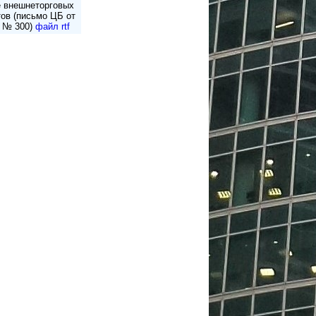
 внешнеторговых
тов (письмо ЦБ от
6 № 300)
файл rtf