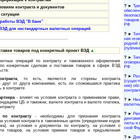
?
►
Тре
овиям контракта и документов
обеспеч
 ситуации
безопас
товаров 
 работы ВЭД "В банк"
РФ
ВЭД для нестандартных валютных операций
?
►
Тип
ная ого
род­ной 
(публик
тавки товаров под конкретный проект ВЭД
▲
?
►
Тип
лютных операций по контракту и таможенного оформления
оговорк
я по конкретным сделкам и поставкам товаров в сфере ВЭД
РФ
ьств:
?
►
Рез
нтракта
, то есть, являются ли стороны контракта
(сущест­
друг от друга компаниями, есть ли сложившаяся практика
ние) обс
ь в контракте
контрак
артнера
- влияет на условия контракта о применимом праве,
?
►
Нез
мендациям ЦБ и таможни, валюте контракта и валюте платежа,
валютны
онтракту
?
►
Реп
 по контракту
- необходимы для признания контракта
ден­та­м
а условия контракта в таможенных целях (определение кодов
лю­ты и 
ка), на условия о документах по контракту, на условия о
ской Фе
ости товаров, на условия приемки товаров и предъявления
?
►
Док