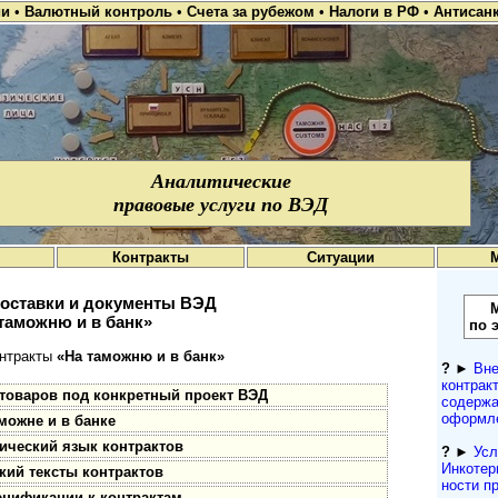
ии
•
Валютный контроль
•
Счета за рубежом
•
Налоги в РФ
•
Антисан
Аналитические
правовые услуги по ВЭД
Контракты
Ситуации
поставки и документы ВЭД
таможню и в банк»
по 
нтракты
«На таможню и в банк»
?
►
Вне
контракт
товаров под конкретный проект ВЭД
содержа
оформле
можне и в банке
ческий язык контрактов
?
►
Усл
Инкотерм
кий тексты контрактов
нос­ти 
ецификации к контрактам