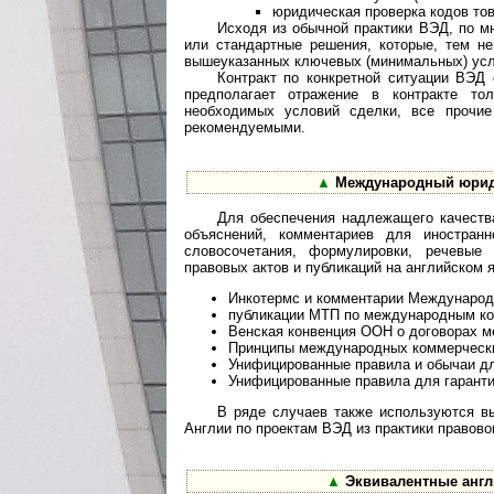
юридическая проверка кодов тов
Исходя из обычной практики ВЭД, по м
или стандартные решения, которые, тем н
вышеуказанных ключевых (минимальных) усло
Контракт по конкретной ситуации ВЭД
предполагает отражение в контракте то
необходимых условий сделки, все прочие
рекомендуемыми.
▲
Международный юриди
Для обеспечения надлежащего качества
объяснений, комментариев для иностранн
словосочетания, формулировки, речевы
правовых актов и публикаций на английском я
Инкотермс и комментарии Международн
публикации МТП по международным ко
Венская конвенция ООН о договорах м
Принципы международных коммерческ
Унифицированные правила и обычаи д
Унифицированные правила для гаранти
В ряде случаев также используются в
Англии по проектам ВЭД из практики правово
▲
Эквивалентные англ