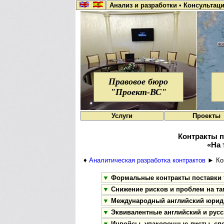
Анализ и разработки
•
Консультац
Правовое бюро
"Проект-ВС"
Услуги
Проекты
Контракты 
«На 
♦
Аналитическая разработка контрактов
► Ко
▼
Формальные контракты поставки 
▼
Снижение рисков и проблем на та
▼
Международный английский юриди
▼
Эквивалентные английский и русс
▼
Инвойсы, упаковочные листы, сп