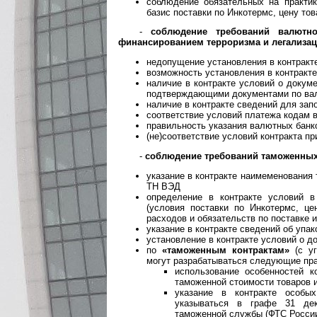
соблюдение обязательных на практик
базис поставки по Инкотермс, цену това
-
соблюдение требований валютн
финансированием терроризма и легализац
недопущение установления в контракт
возможность установления в контракт
наличие в контракте условий о докуме
подтверждающими документами по ва
наличие в контракте сведений для зап
соответствие условий платежа кодам 
правильность указания валютных банко
(не)соответствие условий контракта п
-
соблюдение требований таможенных
указание в контракте наимеменования 
ТН ВЭД
определение в контракте условий 
(условия поставки по Инкотермс, ц
расходов и обязательств по поставке и
указание в контракте сведений об упак
установление в контракте условий о д
по
«таможенным контрактам»
(с уг
могут разрабатываться следующие пр
использование особенностей к
таможенной стоимости товаров 
указание в контракте особы
указываться в графе 31 дек
таможенной службы (ФТС Росси