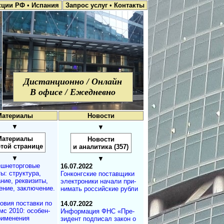
кции РФ
•
Испания
Запрос услуг
•
Контакты
Дистанционно / Онлайн
В офисе / Ежедневно
Материалы
Новости
▼
▼
Материалы
Новости
этой странице
и аналитика (357)
▼
▼
шнеторговые
16.07.2022
ы: структура,
Гонконгские постав­щи­ки
ние, реквизиты,
элек­тро­ни­ки на­ча­ли при­
ние, заключение.
ни­мать рос­сий­ские рубли
овия поставки по
14.07.2022
с 2010: осо­бен­
Информация ФНС «Пре­
применения
зидент под­пи­сал за­кон о