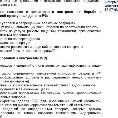
е обычных требований к контрактам, например, определять
и форме
ров и т. п.
контрак
15.07.9
ого контроля и финансового контроля по борьбе с
ией преступных денег в РФ:
е условий о запрещенных валютных операциях
е условий, снижающих риск штрафов по репатриации валюты
нтах на услуги, работы, лицензии, технологии, признаваемые
лютным операциям
олнения паспорта сделки
валютных операций
вских реквизитов и сведений о сторонах контракта
ризнакам "сомнительных операций"
 органов к контрактам ВЭД
товаров и сведений о них в целях их идентификации по кодам
в целях определения таможенной стоимости товаров в РФ
енообразование, условия о распределении между сторонами
 транспортировке)
овке и маркировке товаров в соответствии с видом товаров
окументах в таможенных целях
лубленной проработкой таможенных рисков) дополнительно
авовые вопросы:
онкретных сделок ВЭД для обоснования низкой (реальной)
и снижения рисков корректировки таможенной стоимости
х сведений по определенным товарам, которые должны
ларации на товары согласно требованиям Федеральной
и)