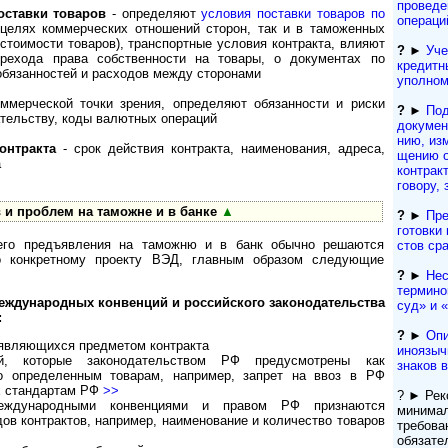
проведе
оставки товаров
- определяют
условия поставки товаров по
операци
 целях коммерческих отношений сторон, так и в таможенных
стоимости товаров), транспортные условия контракта, влияют
?
►
Уче
рехода права собственности на товары, о документах по
кре­дит­
обязанностей и расходов между сторонами
упол­но
мерческой точки зрения, определяют обязанности и риски
?
►
По
тельству, коды валютных операций
документ
нию, из­м
онтракта
- срок действия контракта, наименования, адреса,
ще­нию о
а
кон­т­рак
го­во­ру,
 и проблем на таможне и в банке
▲
?
►
Пре
гото­вки 
 его предъявления на таможню и в банк обычно решаются
с­тов ср
о конкретному проекту ВЭД, главным образом следующие
?
►
Нес
термино
еждународных конвенций и российского законодательства
суд» и «a
:
?
►
Опи
 являющихся предметом контракта
иноязыч
ий, которые законодательством РФ предусмотрены как
знаков 
о определенным товарам, например, запрет на ввоз в РФ
х стандартам РФ
>>
? ► Рек
международными конвенциями и правом РФ признаются
минима
в контрактов, например, наименование и количество товаров
требова
обязате