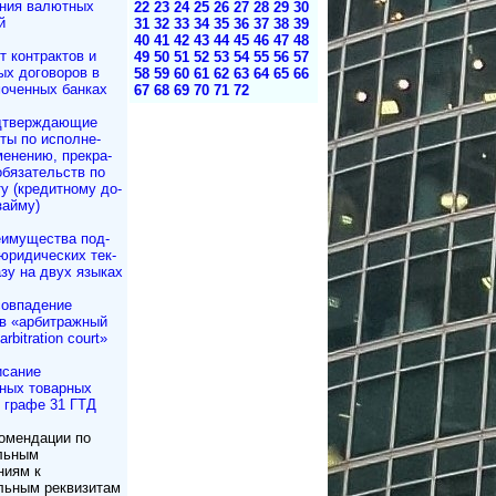
ния валютных
22
23
24
25
26
27
28
29
30
й
31
32
33
34
35
36
37
38
39
40
41
42
43
44
45
46
47
48
т контрактов и
49
50
51
52
53
54
55
56
57
ных договоров в
58
59
60
61
62
63
64
65
66
моченных банках
67
68
69
70
71
72
дтверждающие
ы по ис­пол­не­
е­не­нию, пре­кра­
бя­за­тельств по
­ту (кре­дит­но­му до­
 займу)
имущества под­
юри­ди­чес­ких тек­
азу на двух языках
овпадение
в «арбитражный
rbitration court»
сание
ных товарных
в графе 31 ГТД
омендации по
льным
ниям к
льным реквизитам