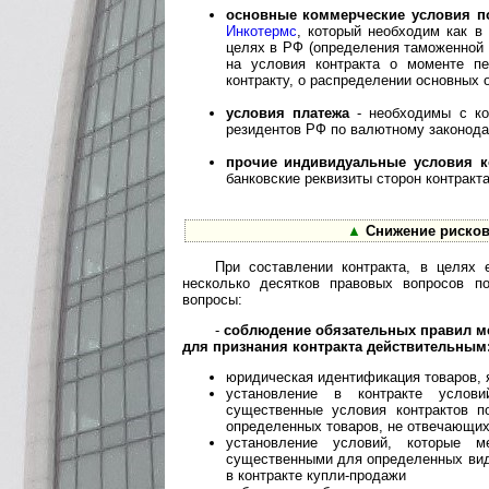
основные коммерческие условия п
Инкотермс
, который необходим как в
целях в РФ (определения таможенной 
на условия контракта о моменте пе
контракту, о распределении основных 
условия платежа
- необходимы с ком
резидентов РФ по валютному законода
прочие индивидуальные условия к
банковские реквизиты сторон контракт
▲
Снижение рисков
При составлении контракта, в целях
несколько десятков правовых вопросов п
вопросы:
-
соблюдение обязательных правил м
для признания контракта действительным
юридическая идентификация товаров,
установление в контракте услов
существенные условия контрактов п
определенных товаров, не отвечающи
установление условий, которые 
существенными для определенных видо
в контракте купли-продажи