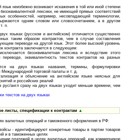
й язык неизбежно возникают искажения в той или иной степени
й безэквивалентной лексики, не имеющей прямых соответствий
вых особенностей, например, несовпадающей терминологии,
выржаются одним словом или словосочетанием, а в другом
. п.
двух языках (русском и английском) отличается существенно
нных таким образом контрактов, чем в случае составления
дующем переводе на другой язык. Этот более высокий уровень
ок контракта заключается в следующем:
 исключается безэквивалетная лексика и вследствие этого
 переводе, эквивалентность текстов контрактов на разных
ются на двух языках названия, термины, формулировки
 Международной торговой палаты и т. д.
тализация и объяснение на английском языке неясных для
онятий и российских реалий
в рус/англ сразу на двух языках уходит меньше времени, чем
и текстов на двух языках
е листы, спецификации к контрактам
▲
лях валютных операций и таможенного оформления в РФ:
ойсы - идентифицируют конкретные товары в партии товаров
ий и в таможенных целях
чение платежей в целях валютных операций, как коммерчекое