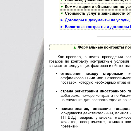
▼
Комментарии и объяснения по усл
▼
Стоимость услуг в зависимости от
►
Договоры и документы на услуги,
►
Валютные контракты и договоры 
▲
Формальные контракты пос
Как правило, в целях проведения ва
товаров по контракту контрактные услови
зависят от следующих факторов и обстоятел
отношения между сторонами ко
аффилированными или независимыми 
поставок, которую необходимо отразит
страна регистрации иностранного п
арбитраже, номере контракта по Реко
на сведения для паспорта сделки по к
наименование, описание товаров
юридически действительным, влияют н
ТН ВЭД товаров, упаковка, маркиров
качестве, ассортименте, комплектн
претензий