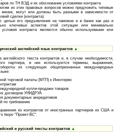
аров по ТН ВЭД и их обоснование условиями контракта
ногим из этих правовых вопросов можно предложить типовые
е менее, могут или должны быть разными в зависимости от
вий сделки (контракта).
 с целью его предъявления на таможне и в банке как раз и
лько ключевых аспектов этой ситуации или минимально
 условия контракта являются обычно используемыми или
ческий английский язык контрактов
▲
 английского текста контрактов и, в случае необходимости,
ого партнера, в них используются термины, выражения,
е обороты из следующих общепризнанных международных
зыке:
ой торговой палаты (МТП) к Инкотермс
нтрактам
еждународной купли-продажи товаров
их договоров УНИДРУА
ля документарных аккредитивов
й по требованию
ыражения из контрактов от иностранных партнеров из США и
го бюро "Проект-ВС".
ийский и русский тексты контрактов
▲