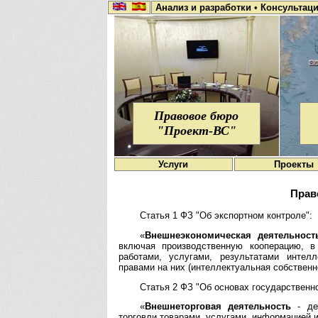
Анализ и разработки
•
Консультац
Правовое бюро
"Проект-ВС"
Услуги
Проекты
Прав
Статья 1 ФЗ "Об экспортном контроле":
«
Внешнеэкономическая деятельност
включая производственную кооперацию, в
работами, услугами, результатами интел
правами на них (интеллектуальная собственн
Статья 2 ФЗ "Об основах государственн
«
Внешнеторговая деятельность
- дея
торговли товарами, услугами, информацией 