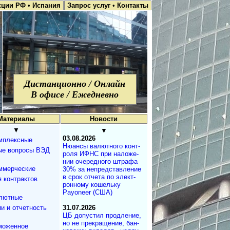
кции РФ
•
Испания
Запрос услуг
•
Контакты
Дистанционно / Онлайн
В офисе / Ежедневно
Материалы
Новости
▼
▼
03.08.2026
мплексные
Нюансы валют­но­го кон­т­
ые вопросы ВЭД
ро­ля ИФНС при на­ло­же­
нии оче­ре­д­но­го штра­фа
ммерческие
30% за не­пред­с­та­в­ле­ние
в срок от­че­та по эле­к­т­
 контрактов
рон­но­му ко­ше­ль­ку
Payoneer (США)
лютные
и и отчетность
31.07.2026
ЦБ допустил продле­ние,
но не пре­кра­ще­ние, бан­
моженное