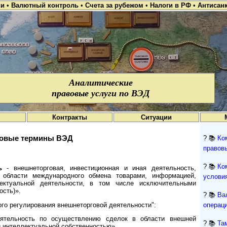
ии
•
Валютный контроль
•
Счета за рубежом
•
Налоги в РФ
•
Антисан
Аналитические
правовые услуги по ВЭД
Контракты
Ситуации
овые термины ВЭД
? 📚
Ко
правов
? 📚
Ко
ь
- внешнеторговая, инвестиционная и иная деятельность,
 области международного обмена товарами, информацией,
условия
лектуальной деятельности, в том числе исключительными
ость)».
? 📚
Ва
ого регулирования внешнеторговой деятельности":
операци
тельность по осуществлению сделок в области внешней
? 📚
Та
и интеллектуальной собственностью».