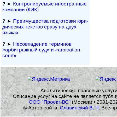
?
►
Контролируемые иностранные
компании (КИК)
?
►
Преимущества под­гото­вки юри­
ди­чес­ких тек­с­тов сразу на двух
языках
?
►
Несовпадение терминов
«арбитражный суд» и «arbitration
court»
Аналитические правовые услуг
Описание услуг на сайте не является публ
ООО "Проект-ВС"
(Москва) • 2001-20
© Автор сайта:
Славинский В. Ч.
Все пр