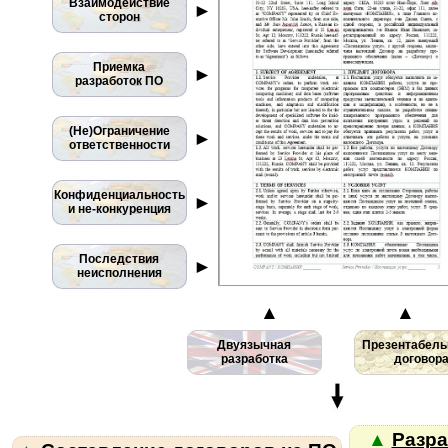
Взаимодействие
►
сторон
Приемка
►
разработок ПО
(Не)Ограничение
►
ответственности
Конфиденциальность
►
и не-конкуренция
Последствия
►
неисполнения
▲
▲
Двуязычная
Презентабель
разработка
договор
▲
Разра