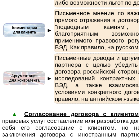
либо возможности льгот по д
Письменное мнение по важ
прямого отражения в догово
"подводным камням",
Комментарии
►
для клиента
благоприятным воз­мож
применимого правового рег
ВЭД. Как правило, на русском
Письменные доводы и аргум
партнера с целью убедить
договора российской сторон
Аргументация
►
исследований контрактных
для контрагента
ВЭД, а также взаимосв
условиями конкретного дого
правило, на английском язык
▲
Согласование договора с клиентом
правовых услуг составление или раз­ра­бот­ка д
себя его согласование с клиентом, но н
заключения договора с иностранным партне