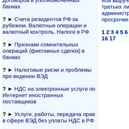
договоров в упол­номоченных
ной вы­ру­ч­
банках
тре­ть­их л
ад­ми­ни­ст
?
►
Счета резидентов РФ за
про­сро­ч­к
рубежом. Валютные операции и
валютный контроль. Налоги в РФ
1
2
3
4
5
6
16
17
?
►
Признаки сомнитель­ных
операций (фиктивных сделок) в
банках
?
►
Налоговые риски и проблемы
при ведении ВЭД
?
►
НДС на электронные услуги по
Интернет иностранных
поставщиков
?
►
Услуги, работы, пе­ре­да­ча прав
в сфере ВЭД без уплаты НДС в РФ