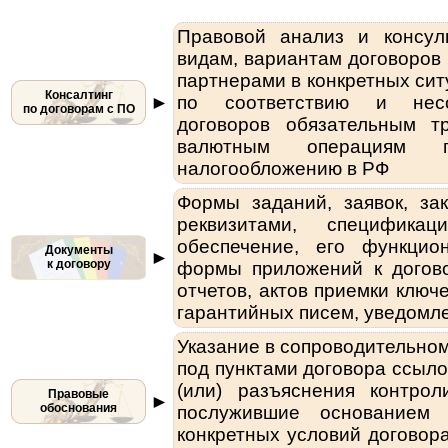
Правовой анализ и консул
видам, вариантам договоров
партнерами в конкретных сит
Консалтинг
►
по со­от­вет­с­т­вию и не
по договорам с ПО
договоров обязательным т
валютным операциям 
налогообложению в РФ
Формы заданий, заявок, за
реквизитами, специфика
обеспечение, его функциона
Документы
►
к договору
формы приложений к договор
отчетов, актов приемки ключ
гарантийных писем, уведомле
Указание в сопроводительном
под пунктами договора ссыл
(или) разъяснения контро
Правовые
►
обоснования
послужившие основанием 
конкретных условий договор