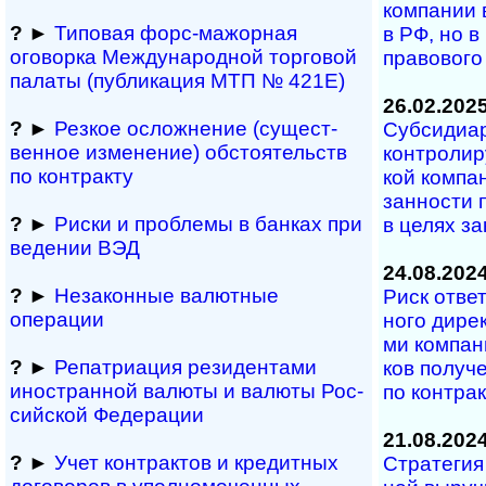
ком­па­нии 
?
►
Типовая форс-мажор­ная
в РФ, но в 
оговорка Междуна­род­ной торговой
пра­во­во­г
палаты (публикация МТП № 421Е)
26.02.202
?
►
Резкое осложнение (сущест­
Субсидиарн
вен­ное измене­ние) обсто­ятельств
кон­т­ро­ли­
по контракту
кой ком­па­
зан­но­с­ти 
?
►
Риски и проблемы в банках при
в це­лях за­
ведении ВЭД
24.08.202
?
►
Незаконные валютные
Риск ответс
операции
но­го ди­рек
ми ком­па­
?
►
Репатриация ре­зи­ден­та­ми
ков по­лу­ч
иностранной ва­лю­ты и валюты Рос­
по кон­т­ра
сий­ской Федерации
21.08.202
?
►
Учет контрактов и кре­дит­ных
Стратегия 