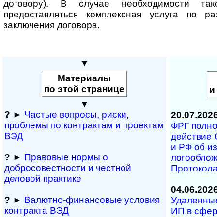
договору). В случае необходимости та
предоставляться комплексная услуга по ра
заключения договора.
▼
Материалы
по этой странице
и
▼
?
►
Частые вопросы, рис­ки,
20.07.202
проблемы по конт­рактам и проектам
ФРГ полност
ВЭД
дей­ст­вие 
и РФ об из­
?
►
Правовые нормы о
ло­го­об­ло
добросовестности и чест­ной
Про­то­ко­л
деловой практике
04.06.202
?
►
Валютно-финансовые условия
Удаленные 
контракта ВЭД
ИП в сфе­р