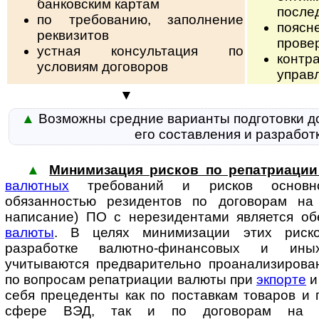
банковским картам
после
по требованию, заполнение
поясн
реквизитов
прове
устная консультация по
конт
условиям договоров
управ
▼
▲
Возможны средние варианты подготовки д
его составления и разработ
▲
Минимизация рисков по репатриаци
валютных
требований и рисков ос­нов­но
обязанностью резидентов по договорам на 
написание) ПО с нерезидентами является о
валюты
. В целях минимизации этих риско
разработке валютно-финансовых и ины
учитываются предварительно про­ана­ли­зи­ро­ва
по вопросам репатриации валюты при
экпорте
себя прецеденты как по поставкам товаров и 
сфере ВЭД, так и по договорам на пе