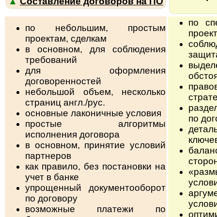
▲
Составление договоров на ПО
по сп
по небольшим, простым
проек
проектам, сделкам
собл
в основном, для соблюдения
защит
требований
выде
для оформления
обсто
договоренностей
прав
небольшой объем, несколько
страт
страниц англ./рус.
раздел
основные лаконичные условия
по дог
простые алгоритмы
дета
исполнения договора
ключе
в основном, принятие условий
бала
партнеров
сторо
как правило, без постановки на
«раз
учет в банке
услов
упрощенный документооборот
аргу
по договору
услови
возможные платежи по
опти