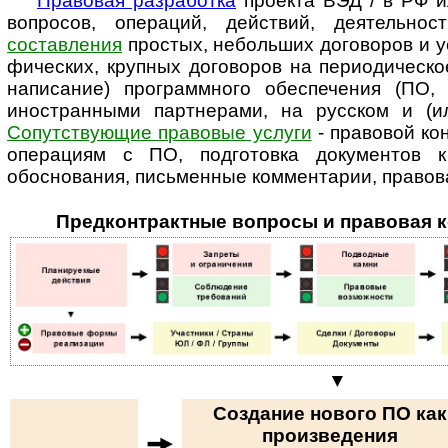
Правовая разработка
проекта ВЭД / в РФ и
вопросов, операций, действий, деятельнос
составления
простых, небольших договоров и 
фи­чес­ких, крупных до­го­во­ров на периодическ
написание) программного обеспечения (ПО,
иностранными партнерами, на русском и (ил
Сопутствующие правовые услуги
- правовой кон
операциям с ПО, под­го­тов­ка до­ку­мен­тов
обоснования, письменные ком­мен­та­ри­и, право
Предконтрактные вопросы и правовая к
▼
Создание нового ПО как
произведения