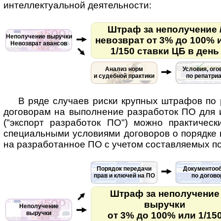
интеллектуальной деятельности:
Штраф за неполучение 
Неполучение выручки
невозврат от 3% до 100% 
Невозврат авансов
1/150 ставки ЦБ в день
Анализ норм
Условия, ого
и судебной практики
по репатри
В ряде случаев риски крупных штрафов по
договорам на выполнение разработок ПО для 
("экспорт разработок ПО") можно практическ
специальными условиями договоров о порядке 
на разработанное ПО с учетом составляемых по
Порядок передачи
Документоо
прав и ключей на ПО
по догово
Штраф за неполучение
выручки
Неполучение
выручки
от 3% до 100% или 1/15