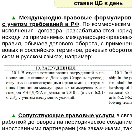
ставки ЦБ в день
▲
Международно-правовые формули­ровк
с учетом требо­ваний в РФ
. По ком­мер­ческим
испол­нения дого­вора раз­ра­ба­ты­ва­ют­ся юр
исходя из приме­нимых между­народно-­пра­вовы
правил, обычаев дело­вого оборота, с приме­нен
вовых и рос­сий­ских тер­минов, рече­вых обо­рот
ском и рус­ском языках, например:
▲
Сопутствующие правовые услуги
в связ
ра­бот­кой договоров на пе­ри­о­ди­чес­кое создани
иностранными партнерами (как заказчиками, так