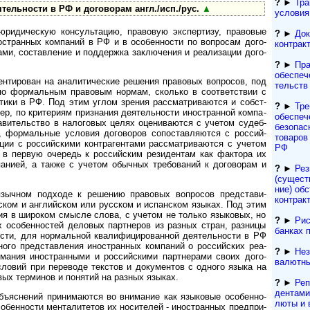
?
►
Тра
тельности в РФ и договорам англ./исп./рус.
▲
условия
дическую кон­суль­та­цию, пра­во­вую экс­пер­тизу, право­вые
?
►
Док
но­ст­ран­ных ком­паний в РФ и в осо­бен­ности по вопро­сам дого­
контрак
тами, состав­ление и поддер­жка заклю­чения и реа­ли­зации дого­
?
►
Пра
обеспеч
ро­ван на ана­ли­ти­чес­кие реше­ния пра­во­вых воп­ро­сов, под
тельств
о фор­маль­ным пра­во­вым нор­мам, ско­лько в соот­ветст­вии с
к­тики в РФ. Под этим углом зре­ния рас­смат­рива­ются и собст­
?
►
Тре
ер, по крите­риям приз­на­ния дея­тель­ности ино­ст­ран­ной компа­
обеспеч
ви­тель­ство в нало­говых целях оцени­ва­ются с уче­том судеб­
безопас
в, фор­маль­ные усло­вия дого­во­ров сопо­став­ляю­тся с рос­сий­
товаров 
ии с рос­сий­скими контр­аген­тами рас­смат­рива­ются с уче­том
РФ
РФ в пер­вую оче­редь к рос­сий­ским рези­ден­там как фак­тора их
а­нией, а также с уче­том обыч­ных тре­бо­ва­ний к дого­во­рам и
?
►
Рез
(сущест­
ние) обс
чном подходе к реше­нию пра­во­вых воп­ро­сов пред­ста­ви­
контрак
с­ском и анг­лий­ском или рус­ском и испан­ском язы­ках. Под этим
ния в широ­ком смы­сле слова, с уче­том не только язы­ковых, но
?
►
Рис
ых особен­ностей дело­вых парт­неров из раз­ных стран, раз­ницы
банках 
о­сти, для нор­маль­ной квали­фици­ро­ван­ной дея­тель­ности в РФ
ого пред­став­ления ино­ст­ран­ных компа­ний о рос­сий­ских реа­
?
►
Нез
ма­ния ино­ст­ран­ными и рос­сий­скими парт­не­рами своих дого­
валютны
ло­вий при пере­воде текс­тов и доку­мен­тов с одного языка на
­вых терми­нов и поня­тий на раз­ных языках.
?
►
Реп
ден­та­м
не­ний при­ни­ма­ются во вни­ма­ние как язы­ко­вые осо­бен­но­
лю­ты и 
­бен­но­сти мен­та­ли­те­тов их носи­те­лей - ино­ст­ран­ных пред­при­