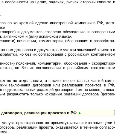
в осо­бен­но­сти на целях, зада­чах, рис­ках сто­роны кли­ента и
ь:
по конк­рет­ной сде­лке ино­ст­ран­ной ком­па­нии в РФ, дого­
лке
воров) и доку­мен­тов согла­сно обсуж­де­нию и ого­во­рен­ным
м, анг­лий­ском и (или) испан­ском языках
ти) пояс­не­ния, ком­мен­та­рии, обо­с­но­ва­ния к раз­ра­бо­тан­
ных договоров и доку­мен­тов с уче­том заме­ча­ний кли­ента в
­ра­бо­тки, но без их согла­со­ва­ния с рос­сий­ским контр­аген­том
ти) поясне­ния, ком­мен­та­рии, обо­с­но­ва­ния к скор­рек­ти­ро­
ен­тов, но без их согла­со­ва­ния с рос­сий­ским контр­аген­том
 не по отдель­но­сти, а в каче­стве состав­ных час­тей комп­
р­жки заклю­че­ния дого­во­ров или реали­зации про­ек­тов в РФ,
ся под­гото­вка новых редак­ций дого­воров. Тем не менее, в неко­
ым разра­бо­тать только исход­ные редак­ции дого­вора (дого­во­
оговоров, реализа­ции про­ек­тов в РФ
▲
луга ори­ен­ти­ро­вана на про­ме­жу­точ­ные и ито­го­вые цели /
го­вора, реали­за­ции про­екта, ока­зыва­ется в тече­ние согла­со­
слуг: