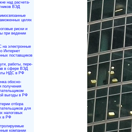
не над рас­че­та­
тников ВЭД
имосвязанные
таможенных целях
оговые риски и
ы при ведении
 на электронные
по Интернет
нных поставщиков
уги, работы, пе­ре­
рав в сфере ВЭД
аты НДС в РФ
нка обосно­
и получения
лательщиком
ой выгоды в РФ
терии отбора
лательщиков для
х налоговых
к в РФ
тролируемые
нные компании