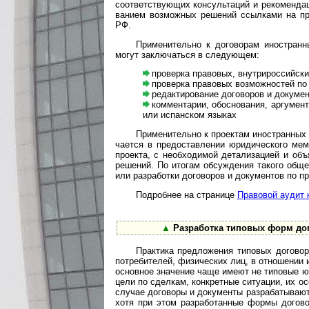
соот­вет­ст­вую­щих кон­суль­та­ций и реко­мен­да
ва­нием воз­мож­ных реше­ний ссыл­ками на пра­
РФ.
Применительно к договорам иностранных 
могут заклю­ча­ться в сле­дующем:
проверка правовых, внутрироссийских 
проверка правовых возможностей по з
редактирование договоров и документо
комментарии, обоснования, аргументац
или испан­ском языках
Применительно к проектам иностранных ком
ча­ется в пре­до­став­ле­нии юри­ди­чес­кого ме
про­екта, с необ­хо­ди­мой дета­ли­за­цией и объ
реше­ний. По ито­гам обсуж­де­ния такого общ
или раз­рабо­тки дого­во­ров и доку­мен­тов по пр
Подробнее на странице
Пра­во­вой аудит к
▲
Разработка типовых форм дого
Практика предложения типовых договоров 
пот­ре­би­те­лей, физи­ч­ес­ких лиц, в отно­ше­ни
основ­ное значе­ние чаще имеют не типо­вые юрид
цели по сдел­кам, конк­рет­ные ситу­ации, их ос
слу­чае дого­воры и доку­менты разра­баты­ваютс
хотя при этом разра­бо­тан­ные формы дого­во