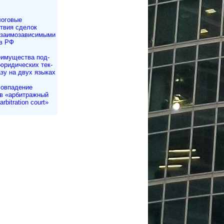
оговые
твия сделок
заимозави­симыми
в РФ
имущества под­
юри­ди­чес­ких тек­
азу на двух языках
овпадение
в «арбитражный
rbitration court»