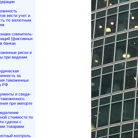
дерации
занность
тов вести учет и
сть по валютным
ям
знаки сомнитель­
раций (фиктивных
в банках
оженные риски и
ы при ведении
идическая
венность за
ия таможенных
в РФ
ументы и све­де­
а­мо­жен­но­го
е­ния при импорте
еделение
ной стоимости по
ти сделки с
ми товарами
ютный контроль