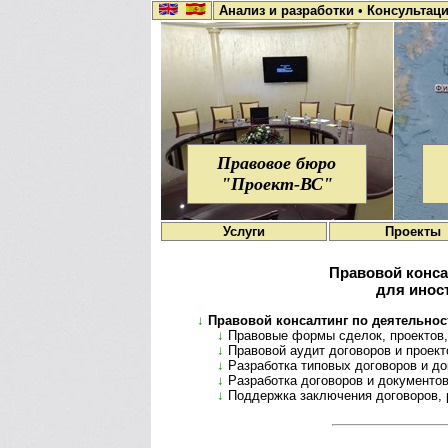
Анализ и разработки
•
Консультац
Правовое бюро
"Проект-ВС"
Услуги
Проекты
Правовой конса
для инос
↓
Правовой консалтинг по деятельности
↓
Правовые формы сделок, проектов, 
↓
Правовой аудит договоров и проектов
↓
Разработка типовых договоров и док
↓
Разработка договоров и документов 
↓
Поддержка заключения договоров, ре