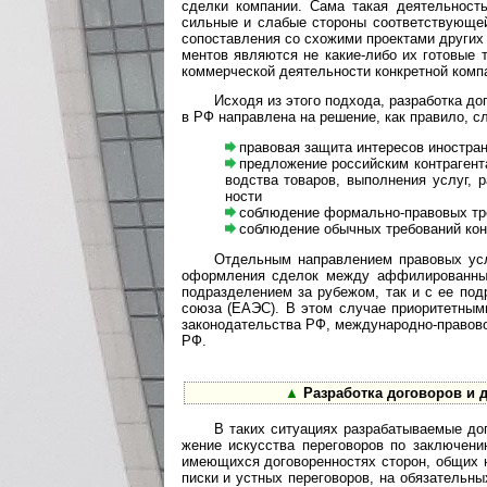
сде­лки ком­пании. Сама такая дея­тель­ность
силь­ные и сла­бые сто­роны соот­вет­ст­вую­ще
сопо­став­ле­ния со схо­жими про­ек­тами дру­гих
мен­тов явля­ются не какие-­либо их гото­вые
ком­мер­чес­кой дея­тель­но­сти конк­рет­ной ком­
Исходя из этого подхода, разработка догов
в РФ направ­лена на реше­ние, как пра­вило, 
правовая защита интересов иностран
предложение российским контрагентам 
вод­ства това­ров, выпол­не­ния услуг, р
ности
соблюдение формально-правовых треб
соблюдение обычных требований ко
Отдельным направлением правовых услуг
офор­м­ле­ния сде­лок между аффи­ли­ро­ван­ным
под­раз­деле­нием за рубе­жом, так и с ее под­ра
союза (ЕАЭС). В этом слу­чае при­ори­тет­ными 
зако­нода­тель­ства РФ, между­народно-­право­
РФ.
▲
Разработка договоров и до
В таких ситуациях разрабатываемые дого
же­ние искус­ства пере­го­во­ров по заклю­че­ни
имею­щихся дого­ворен­нос­тях сто­рон, общих н
пи­ски и уст­ных пере­гово­ров, на обя­за­тель­ны