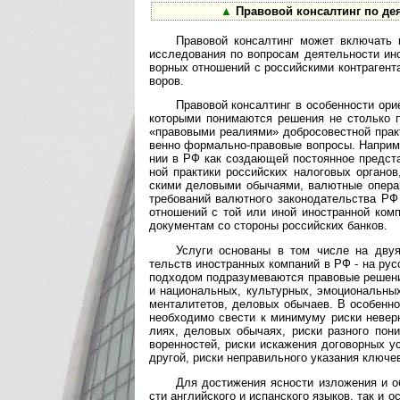
▲
Правовой консалтинг по дея
Правовой консалтинг может включать юри
иссле­до­ва­ния по воп­ро­сам дея­тель­но­сти и
вор­ных отно­шений с рос­сийс­кими контр­аген­
воров.
Правовой консалтинг в особенности ориенти
кото­рыми пони­маю­тся реше­ния не сто­лько п
«пра­во­выми реа­ли­ями» добро­совест­ной пра
венно фор­маль­но-­пра­во­вые воп­росы. Напри­м
нии в РФ как созда­ющей пос­тоян­ное пред­ста
ной прак­тики рос­сий­ских нало­го­вых орга­но
скими дело­выми обы­ча­ями, валют­ные опе­ра­ц
тре­бо­ва­ний валют­ного зако­но­да­тель­ства 
отно­шений с той или иной ино­ст­ран­ной ком­п
доку­мен­там со сто­роны рос­сий­ских банков.
Услуги основаны в том числе на двуязы
тельств ино­ст­ран­ных ком­па­ний в РФ - на ру
под­хо­дом под­разу­мева­ются пра­во­вые реше­
и нацио­наль­ных, куль­тур­ных, эмоцио­наль­н
мента­лите­тов, дело­вых обы­чаев. В осо­бен­н
необ­хо­димо све­сти к мини­муму риски невер­н
лиях, дело­вых обы­чаях, риски раз­ного пони­
ворен­ностей, риски иска­жения дого­ворных ус
дру­гой, риски непра­виль­ного ука­за­ния ключе
Для достижения ясности изложения и объяс
сти анг­лий­ского и испан­ского язы­ков, так и осо