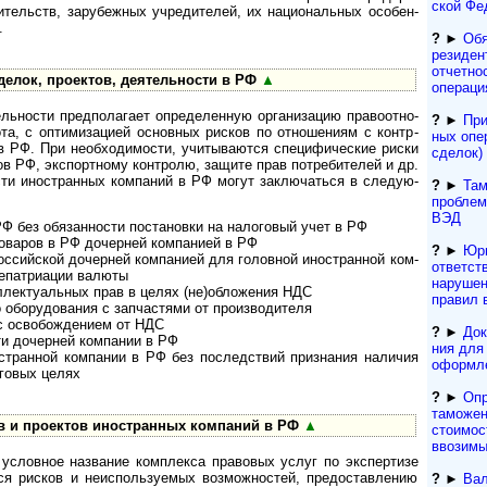
ской Фе
ви­тельств, зару­беж­ных учре­ди­те­лей, их нацио­наль­ных осо­бен­
.
?
►
Обя
резиден­
отчетно
лок, проектов, деятельности в РФ
▲
операци
о­сти пред­по­ла­гает опре­де­лен­ную орга­ни­за­цию пра­во­от­но­
?
►
При
рота, с опти­миза­цией основ­ных рис­ков по отно­ше­ниям с контр­
ных опе
 РФ. При необ­хо­ди­мо­сти, учи­ты­ва­ются спе­ци­фи­чес­кие риски
сделок) 
нов РФ, экспор­т­ному конт­ролю, защите прав потре­бите­лей и др.
­сти ино­ст­ран­ных ком­па­ний в РФ могут заклю­ча­ться в сле­дую­
?
►
Там
проблем
ВЭД
ез обя­зан­но­сти поста­но­вки на нало­го­вый учет в РФ
варов в РФ дочер­ней ком­па­нией в РФ
?
►
Юр
сийской дочер­ней ком­па­нией для голов­ной ино­ст­ран­ной ком­
ответст
епат­риа­ции валюты
нарушен
ек­ту­а­ль­ных прав в целях (не)об­ло­же­ния НДС
правил 
ру­до­ва­ния с зап­час­тями от про­из­во­ди­теля
с освобождением от НДС
?
►
Док
и дочерней компании в РФ
ния для т
ранной компа­нии в РФ без послед­ст­вий приз­на­ния нали­чия
офор­м­л
о­го­вых целях
?
►
Опр
таможен
и проектов ино­ст­ран­ных ком­па­ний в РФ
▲
стоимос
ввозимы
ов­ное наз­ва­ние комп­ле­кса пра­во­вых услуг по экс­пер­тизе
 рис­ков и неис­по­ль­зу­е­мых воз­мож­нос­тей, предо­став­ле­нию
?
►
Вал