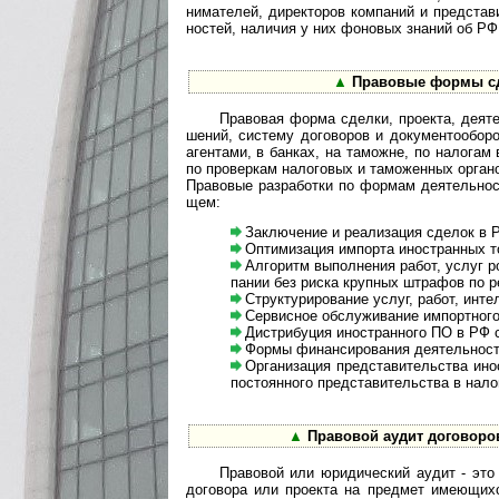
ни­ма­те­лей, дирек­то­ров ком­па­ний и пред­ста­
нос­тей, нали­чия у них фоно­вых зна­ний об РФ
▲
Правовые формы сде
Правовая форма сделки, проекта, дея­те­ль­н
ше­ний, сис­тему дого­во­ров и доку­мен­то­обо­
аген­тами, в бан­ках, на тамо­жне, по нало­гам в
по про­вер­кам нало­го­вых и тамо­жен­ных орга­
Пра­во­вые раз­ра­бо­тки по фор­мам дея­тель­но
щем:
Заключение и реализация сделок в РФ б
Оптимизация импорта иностранных то
Алгоритм выполнения работ, услуг рос
па­нии без риска круп­ных штра­фов по р
Структурирование услуг, работ, интелл
Сервисное обслуживание импортного обо
Дистрибуция иностранного ПО в РФ 
Формы финансирования деятельност
Организация представительства иност
пос­то­ян­ного пред­ста­ви­те­ль­ства в нал
▲
Правовой аудит договоров 
Правовой или юридический аудит - это усл
дого­вора или про­е­кта на пред­мет имею­щи­хся