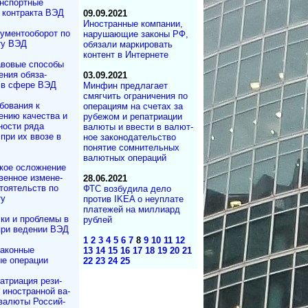
нспортные
 контракта ВЭД
09.09.2021
Иностранные компании,
ументооборот по
нарушающие законы РФ,
ту ВЭД
обязали мар­ки­ро­вать
контент в Интернете
вовые способы
ения обяза­
03.09.2021
 в сфере ВЭД
Минфин предлагает
смягчить ограничения по
бования к
операциям на счетах за
ению качества и
рубежом и репатриации
ности ряда
валюты и ввести в ва­лют­
при их ввозе в
ное за­ко­но­да­тель­ст­во
понятие сомнительных
валютных операций
кое осложнение
вен­ное измене­
28.06.2021
то­ятельств по
ФТС возбудила дело
ту
против IKEA о неуплате
платежей на миллиард
ки и проблемы в
рублей
при ведении ВЭД
1
2
3
4
5
6
7
8
9
10
11
12
аконные
13
14
15
16
17
18
19
20
21
е операции
22
23
24
25
атриация ре­зи­
и иностранной ва­
валюты Рос­сий­