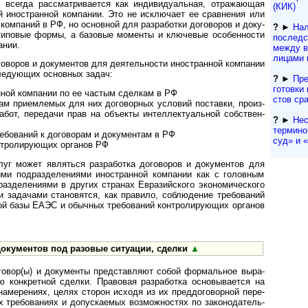
 всегда рас­смат­рива­ется как инди­виду­аль­ная, отра­жа­ющая
(КИК)
й ино­ст­ран­ной ком­па­нии. Это не исклю­чает ее срав­не­ния или
 ком­па­ний в РФ, но основ­ной для раз­рабо­тки дого­во­ров и доку­
?
►
Нал
 типо­вые формы, а базо­вые моме­нты и ключе­вые осо­бен­ности
последс
пании.
между в
лицами 
оров и доку­мен­тов для дея­тель­но­сти ино­ст­ран­ной ком­па­нии
следу­ющих основ­ных задач:
?
►
Пре
гото­вки 
ной компании по ее час­тым сдел­кам в РФ
с­тов ср
приемле­мых для них дого­вор­ных усло­вий пос­та­вки, про­из­
абот, пере­дачи прав на объ­екты интел­лек­ту­аль­ной соб­ст­вен­
?
►
Нес
термино
ований к договорам и доку­мен­там в РФ
суд» и «a
нтролирующих органов РФ
 может являться разра­бо­тка дого­во­ров и доку­мен­тов для
и под­раз­деле­ни­ями ино­ст­ран­ной ком­па­нии как с голов­ным
з­деле­ни­ями в дру­гих стра­нах Евра­зий­ского эко­но­ми­чес­кого
зада­чами стано­вятся, как пра­вило, соблю­де­ние тре­бо­ва­ний
вой базы ЕАЭС и обыч­ных требо­ваний конт­роли­рую­щих орга­нов
ку­мен­тов под разо­вые ситу­а­ции, сделки
▲
вор(ы) и доку­ме­нты пред­став­ляют собой фор­маль­ное выра­
ю конк­рет­ной сде­лки. Право­вая раз­ра­бо­тка осно­выва­ется на
аме­ре­ниях, целях сто­рон исходя из их пред­дого­вор­ной пере­
х тре­бо­ва­ниях и допус­кае­мых воз­мож­нос­тях по зако­нода­тель­