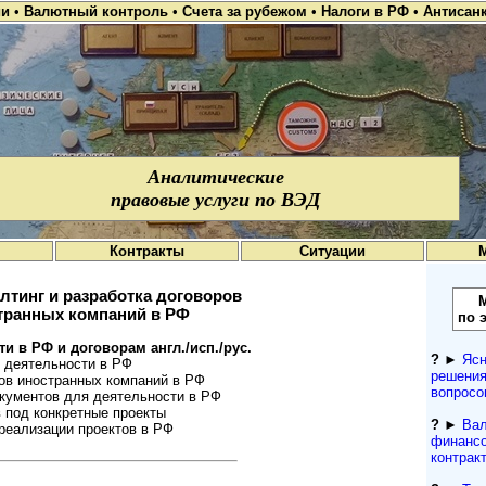
ии
•
Валютный контроль
•
Счета за рубежом
•
Налоги в РФ
•
Антисан
Аналитические
правовые услуги по ВЭД
Контракты
Ситуации
лтинг и разработка договоров
транных компаний в РФ
по 
 в РФ и дого­во­рам англ./исп./рус.
?
►
Ясн
деятель­но­сти в РФ
решения
 ино­ст­ран­ных ком­па­ний в РФ
вопросо
ументов для дея­те­ль­но­сти в РФ
под конкрет­ные про­екты
?
►
Вал
али­за­ции про­ек­тов в РФ
финансо
контрак