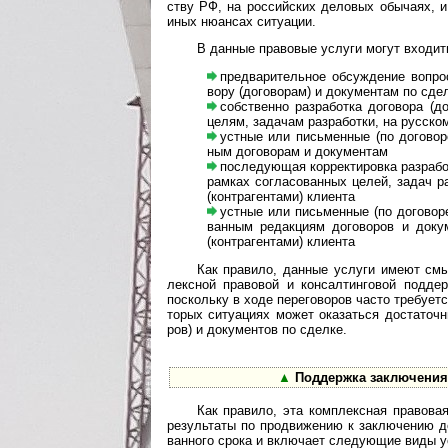
ству РФ, на рос­сий­ских дело­вых обы­чаях, и 
иных нюан­сах ситу­ации.
В данные правовые услуги могут входит
предварительное обсуждение вопросов 
вору (дого­во­рам) и доку­мен­там по сде
собственно разработка договора (дого
целям, зада­чам раз­ра­бо­тки, на рус­ско
устные или письменные (по договореннос
ным дого­во­рам и доку­ментам
последующая корректировка разработан
рам­ках согла­со­ван­ных целей, задач раз
(контр­аген­тами) кли­ента
устные или письменные (по договореннос
ван­ным редак­циям дого­во­ров и доку­м
(контр­аген­тами) клиента
Как правило, данные услуги имеют смысл
лекс­ной пра­во­вой и консал­тин­го­вой под­де
поско­льку в ходе пере­гово­ров часто тре­буе­т
то­рых ситуа­циях может оказа­ться доста­точ­н
ров) и доку­мен­тов по сделке.
▲
Поддержка заключения д
Как правило, эта комплексная правовая ус
резу­ль­таты по прод­ви­же­нию к заклю­че­нию до
ван­ного срока и вклю­чает сле­дую­щие виды у