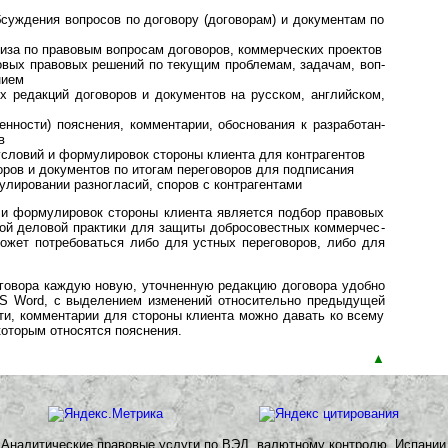
дения вопро­сов по дого­вору (дого­во­рам) и доку­мен­там по
 по право­вым воп­ро­сам дого­во­ров, ком­мер­чес­ких про­ектов
ых правовых реше­ний по теку­щим проб­ле­мам, зада­чам, воп­
анием
едакций дого­во­ров и доку­мен­тов на рус­ском, анг­лий­ском,
­сти) пояс­не­ния, ком­мен­та­рии, обо­сно­ва­ния к раз­ра­бо­тан­
в
овий и фор­му­ли­ро­вок сто­роны кли­ента для контр­агентов
в и доку­мен­тов по ито­гам пере­го­во­ров для под­пи­сания
­ро­ва­нии раз­но­гла­сий, спо­ров с контр­агентами
орму­ли­ро­вок сто­роны кли­ента явля­ется под­бор пра­во­вых
кой дело­вой прак­тики для защиты доб­ро­со­вест­ных ком­мер­чес­
 может потре­бо­ва­ться либо для уст­ных пере­го­во­ров, либо для
вора каж­дую новую, уточ­нен­ную редак­цию дого­вора удо­бно
MS Word, с выде­ле­нием изме­не­ний отно­си­те­льно пре­ды­ду­щей
­сти, ком­мен­та­рии для сто­роны кли­ента можно давать ко всему
ото­рым отно­ся­тся пояс­нения.
▲
Аналитические правовые услуги по ВЭД, валютному контролю, Испании