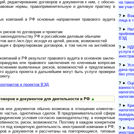
­ций, редак­ти­ро­ва­нию дого­во­ров и доку­мен­тов к ним, с обо­сно­
на тамож
во­вые нормы, пра­во­при­ме­ни­те­ль­ную и дело­вую прак­тику в
ми учас
?
►
Вза
ком­па­ний в РФ основ­ные нап­рав­ле­ния пра­во­вого аудита
лица в 
?
►
Нал
рисков по дого­во­рам и про­ектам
проблем
аконода­тель­ству РФ и рос­сий­ским дело­вым обы­чаям
ВЭД
в англ./исп./рус исходя из целей, рис­ков, воз­мож­ностей
ия к фор­му­ли­ров­кам дого­во­ров, в том числе на анг­лий­ском
?
►
НДС
услуги 
иностра
па­ний в РФ резу­ль­тат пра­во­вого аудита в основ­ном зак­лю­
мо­ран­дума или пра­во­вого заклю­че­ния по клю­че­вым воп­ро­сам
?
►
Усл
­яс­не­нием выяв­лен­ных рис­ков, воз­мож­нос­тей и пред­ла­гае­мых
да­ча п
его аудита про­екта в даль­ней­шем могут быть услуги прове­рки
без упл
о­екту.
?
►
Оце
онт­рак­тов и про­ек­тов ВЭД
.
ванност
налогоп
налогов
воров и доку­мен­тов для дея­тель­но­сти в РФ
▲
?
►
Кри
или доку­мен­тов обы­чно возмо­жна в отно­ше­нии кли­ен­тов-­
налогоп
и их час­тых, одно­тип­ных сде­лок. В пред­при­нима­тель­ской сфере
выездны
и­чес­кие усло­вия согла­сно зако­но­да­тель­ству, а конк­рет­ные
проверо
о­бен­ности, риски, возмож­ности. Поэ­тому в каж­дом конк­рет­ном
я под конк­рет­ную дея­тель­ность ино­ст­ран­ной ком­па­нии в РФ,
?
►
Кон
ров и доку­мен­тов и рассчи­таны на повто­ряю­щиеся, типо­вые
иностра