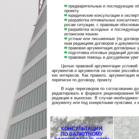
предварительные и последующие обсуж
проекту
юридические консультации и экспертиза
разработка оптимальных консалтингов
ро­сам ситу­а­ции, с пра­во­вым обо­сно­в
разработка исходных и последующих р
испан­ском языках
устные или письменные (по договорен­но
ным редак­циям дого­во­ров и доку­менто
правовая аргументация договорных усл
подготовка итоговых редакций договоро
правовая помощь в досудебном урегу­ли
Целью правовой аргументации условий и ф
аргу­мен­тов и аргу­мен­тов на основе рос­сий­с
ких инте­ре­сов. Как пра­вило, аргу­мен­та­ция
пере­писки по дого­вору, проекту.
В ходе переговоров по согласованию дого
редак­тиро­вать в фор­мате рецен­зи­ро­ва­ния 
редак­ции в выно­сках. В слу­чае необ­хо­ди­мо
доку­ме­нту или под конк­рет­ными пунк­тами, к к
КОНСУЛЬТАЦИЯ
ПО ВАЛЮТНОМУ