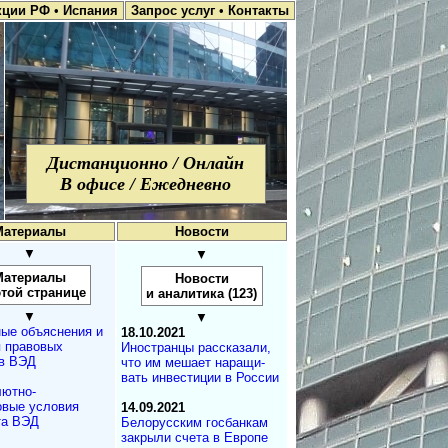
кции РФ
•
Испания
Запрос услуг
•
Контакты
Дистанционно / Онлайн
В офисе / Ежедневно
Материалы
Новости
▼
▼
Материалы
Новости
этой странице
и аналитика (123)
▼
▼
ые объяснения и
18.10.2021
 правовых
Иностранцы рассказали,
в ВЭД
что им мешает на­ра­щи­
вать инвестиции в России
ютно-
вые условия
14.09.2021
та ВЭД
Белорусским госбанкам
закрыли счета в Европе