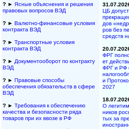
?
►
Ясные объяснения и решения
31.07.202
правовых вопросов ВЭД
ЦБ допуст
пре­кра­ще­
?
►
Валютно-финансовые условия
дов «не­дру
контракта ВЭД
ров без пе­
средств н
?
►
Транспортные условия
контракта ВЭД
20.07.202
ФРГ полнос
?
►
Документооборот по контракту
ет дей­ст­в
ВЭД
ФРГ и РФ о
на­ло­го­об
?
►
Правовые способы
и Про­то­ко
обеспечения обяза­тельств в сфере
2027
ВЭД
18.07.202
?
►
Требования к обеспечению
О легитим
качества и безопасности ряда
ни­ков рос
товаров при их ввозе в РФ
тых за пре­
ино­ст­ран­н