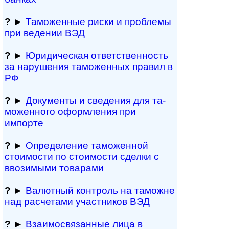
?
►
Таможенные риски и проблемы
при ведении ВЭД
?
►
Юридическая ответственность
за нарушения таможенных правил в
РФ
?
►
Документы и све­де­ния для та­
мо­жен­но­го офор­м­ле­ния при
импорте
?
►
Определение таможенной
стоимости по стоимости сделки с
ввозимыми товарами
?
►
Валютный контроль на таможне
над рас­че­та­ми участников ВЭД
?
►
Взаимосвязанные лица в