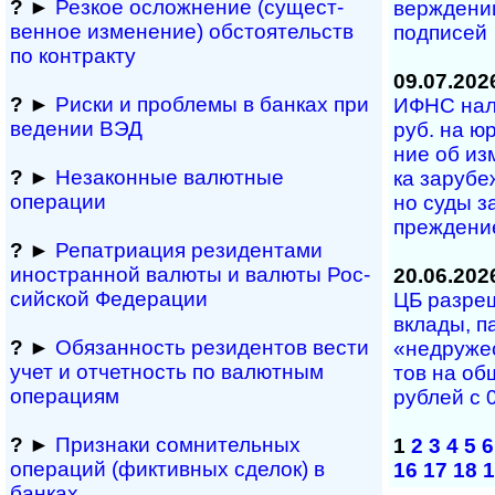
?
►
Резкое осложнение (сущест­
вер­ж­де­ни
вен­ное измене­ние) обсто­ятельств
под­писей
по контракту
09.07.202
?
►
Риски и проблемы в банках при
ИФНС нал
ведении ВЭД
руб. на юр
ние об из­м
?
►
Незаконные валютные
ка за­ру­бе
операции
но су­ды за
преж­де­ни
?
►
Репатриация ре­зи­ден­та­ми
иностранной ва­лю­ты и валюты Рос­
20.06.202
сий­ской Федерации
ЦБ разреши
вкла­ды, па
?
►
Обязанность резиден­тов вести
«не­дру­же
учет и отчетность по валютным
тов на об­
операциям
руб­лей с 
?
►
Признаки сомнитель­ных
1
2
3
4
5
6
операций (фиктивных сделок) в
16
17
18
1
банках