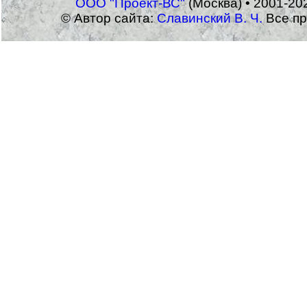
ООО "Проект-ВС"
(Москва) • 2001-20
© Автор сайта:
Славинский В. Ч.
Все пр