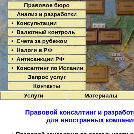
Правовое бюро
Анализ и разработки
• Консультации
• Валютный контроль
• Счета за рубежом
• Налоги в РФ
• Антисанкции РФ
• Консалтинг по Испании
Запрос услуг
Контакты
Услуги
Материалы
Правовой консалтинг и разработ
для иностранных компани