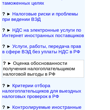
таможенных целях
?
►
Налоговые риски и проблемы
при ведении ВЭД
?
►
НДС на электронные услуги по
Интернет иностранных поставщиков
?
►
Услуги, работы, пе­ре­да­ча прав
в сфере ВЭД без уплаты НДС в РФ
?
► Оценка обосно­ванности
получения налогоплательщиком
налоговой выгоды в РФ
?
►
Критерии отбора
налогоплательщиков для выездных
налоговых проверок в РФ
?
►
Контролируемые иностранные