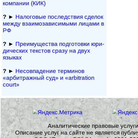
компании (КИК)
?
►
Налоговые последствия сделок
между взаимозави­симыми лицами в
РФ
?
►
Преимущества под­гото­вки юри­
ди­чес­ких тек­с­тов сразу на двух
языках
?
►
Несовпадение терминов
«арбитражный суд» и «arbitration
court»
Аналитические правовые услуг
Описание услуг на сайте не является публ