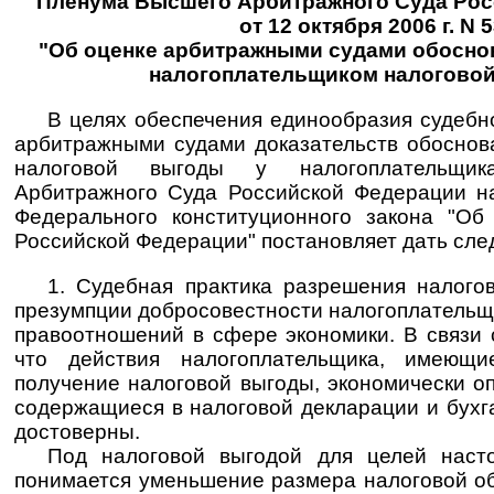
Пленума Высшего Арбитражного Суда Ро
от 12 октября 2006 г. N 
"Об оценке арбитражными судами обосно
налогоплательщиком налогово
В целях обеспечения единообразия судебн
арбитражными судами доказательств обоснов
налоговой выгоды у налогоплательщи
Арбитражного Суда Российской Федерации н
Федерального конституционного закона "Об
Российской Федерации" постановляет дать сл
1. Судебная практика разрешения налого
презумпции добросовестности налогоплательщ
правоотношений в сфере экономики. В связи 
что действия налогоплательщика, имеющи
получение налоговой выгоды, экономически о
содержащиеся в налоговой декларации и бухга
достоверны.
Под налоговой выгодой для целей наст
понимается уменьшение размера налоговой об