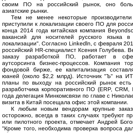
своим ПО на российский рынок, оно боль
азиатские рынки.
Тем не менее некоторые производител
приступили к локализации своего ПО для росси
конца 2014 года китайская компания Beyondso
вакансий для носителей русского языка в
локализации". Согласно Linkedln, с февраля 201
российский HR-специалист Ксения Голубева. Be
заказу разработкой ПО, работает в сфе
аутсорсинга бизнес-процессов. Компания то
фондовой бирже, ее капитализация составл
юаней (около $2,2 млрд). Источник "Ъ" на ИТ
планы по выходу на российский рынок есть 
разработчика корпоративного ПО (ERP, CRM, B
года делегация Минкомсвязи по главе с Никол
визита в Китай посещала офис этой компании.
К любым новым вендорам крупные заказч
осторожно, всегда в таких случаях требуют п
или пилотного проекта, отмечает Андрей Бого
"Кроме того, необходима проверка вопроса да