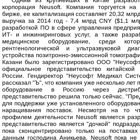
Одним из крупнейших в Китае разработ
корпорация Neusoft. Компания торгуется н
бирже, ее капитализация составляет 20,32 млрд
выручка за 2014 год - 7,4 млрд CNY ($1,1 млр
разработкой ПО в сфере управления предприя
ИТ- и инжиниринговых услуг, а также разра
медицинское оборудование, среди кото
рентгенологической и ультразвуковой ди
устройства позитронно-эмиссионной томографии
Казани было зарегистрировано ООО "Неусофт
официальное представительство китайской 
России. Гендиректор "Неусофт Медикал Сист
рассказал "Ъ", что компания уже несколько лет
оборудование в Россию через дистриб
представительство решила только сейчас. "Пре
для поддержки уже установленного оборудова
наращивания поставок. Несмотря на то ч
профилем деятельности Neusoft является раз
представительство является "дочкой" подразде
пока сконцентрировано только на поставках
данным господина Аникьева, Neusoft пока не