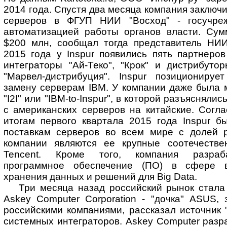
2014 года. Спустя два месяца компания заключи
серверов в ФГУП НИИ "Восход" - госучре
автоматизацией работы органов власти. Сум
$200 млн, сообщал тогда представитель НИИ
2015 года у Inspur появились пять партнеро
интеграторы "Ай-Теко", "Крок" и дистрибутор
"Марвел-дистрибуция". Inspur позициониру
замену серверам IBM. У компании даже была 
"I2I" или "IBM-to-Inspur", в которой разъяснял
с американских серверов на китайские. Согла
итогам первого квартала 2015 года Inspur б
поставкам серверов во всем мире с долей 
компании являются ее крупные соотечественн
Tencent. Кроме того, компания разраб
программное обеспечение (ПО) в сфере в
хранения данных и решений для Big Data.
Три месяца назад российский рынок стала
Askey Computer Corporation - "дочка" ASUS,
российскими компаниями, рассказал источник 
системных интеграторов. Askey Computer разр