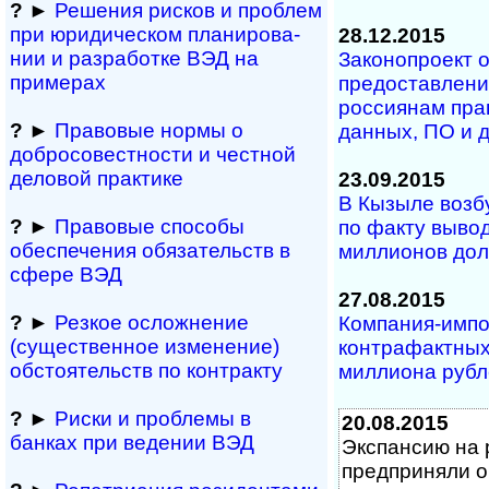
?
►
Решения рисков и про­блем
при юридичес­ком планирова­
28.12.2015
нии и разра­ботке ВЭД на
Законопроект 
примерах
предоставлен
россиянам прав
?
►
Правовые нормы о
данных, ПО и 
добросовестности и чест­ной
деловой практике
23.09.2015
В Кызыле возб
?
►
Правовые способы
по факту вывод
обеспечения обяза­тельств в
миллионов до
сфере ВЭД
27.08.2015
?
►
Резкое осложнение
Компания-импо
(сущест­вен­ное измене­ние)
контрафактных
обсто­ятельств по контракту
миллиона рубл
?
►
Риски и проблемы в
20.08.2015
банках при ведении ВЭД
Экспансию на 
предприняли о