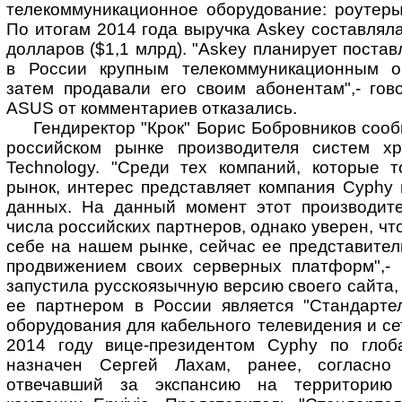
телекоммуникационное оборудование: роутеры
По итогам 2014 года выручка Askey составляла
долларов ($1,1 млрд). "Askey планирует поста
в России крупным телекоммуникационным о
затем продавали его своим абонентам",- гов
ASUS от комментариев отказались.
Гендиректор "Крок" Борис Бобровников сооб
российском рынке производителя систем х
Technology. "Среди тех компаний, которые 
рынок, интерес представляет компания Cyphy
данных. На данный момент этот производит
числа российских партнеров, однако уверен, чт
себе на нашем рынке, сейчас ее представите
продвижением своих серверных платформ",- 
запустила русскоязычную версию своего сайта, 
ее партнером в России является "Стандартел
оборудования для кабельного телевидения и сет
2014 году вице-президентом Cyphy по гло
назначен Сергей Лахам, ранее, согласно 
отвечавший за экспансию на территорию 