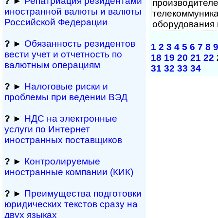
?
►
Репатриация ре­зи­ден­та­ми
производител
иностранной ва­лю­ты и валюты
телекоммуник
Рос­сий­ской Федерации
оборудования
?
►
Обязанность резиден­тов
1
2
3
4
5
6
7
8
вести учет и отчетность по
18
19
20
21
22
валютным операциям
31
32
33
34
?
►
Налоговые риски и
проблемы при ведении ВЭД
?
►
НДС на электронные
услуги по Интернет
иностранных поставщиков
?
►
Контролируемые
иностранные компании (КИК)
?
►
Преимущества под­гото­вки
юри­ди­чес­ких тек­с­тов сразу на
двух языках