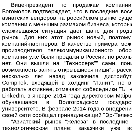
Вице-президент по продажам компании
Богомолов подтверждает, что в последние вос
азиатских вендоров на российском рынке суще
компании с меньшим размахом бизнеса, которые
сложившаяся ситуация дает шанс для продв
рынок. Для них этот рынок новый, поэтому
компаний-партнеров. В качестве примера мож
производителя телекоммуникационного обо
компании уже были продажи в России, но реаль
нет. Они вышли на "Техносерв"" сами, пон
возможность занять открывшиеся ниши",- расск
несколько лет назад заключила дистрибу
CompTek, входящей в холдинг "Ланит", но 
работать активнее, отмечают собеседники "Ъ" 
LinkedIn, в январе 2014 года директором Maip
обучавшаяся в Волгоградском государс
университете. В феврале 2014 года о внедрени
своей сети сообщал принадлежащий "Эр-Телеком
"Азиатский рынок "железа" в последние
технологическом плане: заказчики уже в