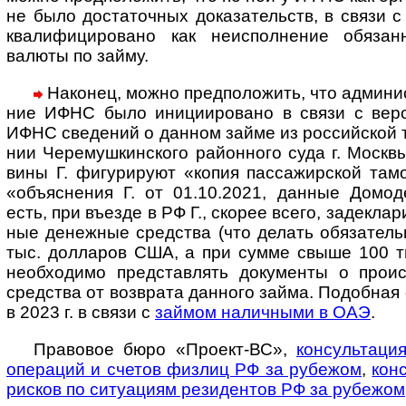
не было доста­точ­ных дока­за­тельств, в связи
квали­фициро­вано как неиспол­нение обязан­
валюты по займу.
Наконец, можно предположить, что админи­стр
ние ИФНС было иници­иро­вано в связи с веро
ИФНС сведе­ний о дан­ном займе из рос­сий­ской т
нии Чере­муш­кин­ского район­ного суда г. Мос­кв
вины Г. фигу­рируют «копия пас­сажир­ской тамо
«объяс­нения Г. от 01.10.2021, дан­ные Домо­д
есть, при въезде в РФ Г., скорее всего, задекла­
ные денеж­ные сред­ства (что делать обяза­те­
тыс. дол­ларов США, а при сумме свыше 100 т
необхо­димо пред­став­лять доку­менты о про­и
сред­ства от возв­рата дан­ного займа. Подоб­ная
в 2023 г. в связи с
зай­мом налич­ными в ОАЭ
.
Правовое бюро «Проект-ВС»,
консультаци
опе­ра­ций и сче­тов физ­лиц РФ за рубе­жом
,
кон­
рис­ков по ситу­а­циям рези­ден­тов РФ за рубе­жом