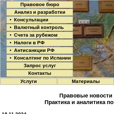
Правовое бюро
Анализ и разработки
• Консультации
• Валютный контроль
• Счета за рубежом
• Налоги в РФ
• Антисанкции РФ
• Консалтинг по Испании
Запрос услуг
Контакты
Услуги
Материалы
Правовые новости
Практика и аналитика п