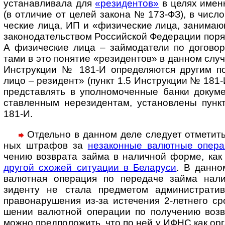
уста­навли­вала для
«рези­ден­тов»
в целях именн
(в отличие от целей закона № 173-ФЗ), в число
ческие лица, ИП и «физи­чес­кие лица, занима­ющ
законо­датель­ством Рос­сий­ской Феде­рации поря­
А физи­чес­кие лица – займо­датели по дого­во
тами в это понятие «рези­ден­тов» в дан­ном случ
Инст­рук­ции № 181-И опре­деля­ются дру­гим по
лицо – рези­дент» (пункт 1.5 Инструкции № 181-И
пред­став­лять в упол­но­мочен­ные банки доку­
став­лен­ным нере­зиден­там, уста­нов­лены пунк
181-И.
Отдельно в данном деле следует отме­тить
ных штра­фов за
неза­кон­ные валют­ные опера
чению возв­рата займа в налич­ной форме, как
дру­гой схо­жей ситуа­ции в Бела­руси
. В дан­но
валют­ная опера­ция по пере­даче займа налич
зиденту не стала пред­метом админи­стра­тив­
право­нару­шения из-за исте­чения 2-лет­него ср
шении валют­ной опера­ции по полу­чению возв
можно предпо­ложить, что по ней у ИФНС как орг