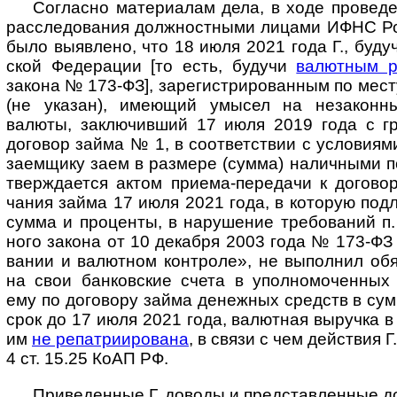
Согласно материалам дела, в ходе проведени
рассле­дова­ния долж­ност­ными лицами ИФНС Р
было выяв­лено, что 18 июля 2021 года Г., буду
ской Феде­рации [то есть, будучи
валют­ным р
закона № 173-ФЗ], зареги­стри­рован­ным по мест
(не ука­зан), имею­щий умы­сел на неза­конны
валюты, заклю­чив­ший 17 июля 2019 года с г
дого­вор займа № 1, в соот­вет­ствии с усло­виям
заем­щику заем в раз­мере (сумма) налич­ными п
твер­жда­ется актом приема-­пере­дачи к дого­в
чания займа 17 июля 2021 года, в кото­рую подл
сумма и про­центы, в нару­шение требо­ваний п. 
ного закона от 10 дека­бря 2003 года № 173-ФЗ 
вании и валют­ном конт­роле», не выпол­нил обя
на свои бан­ков­ские счета в упол­номо­чен­ных
ему по дого­вору займа денеж­ных средств в сум
срок до 17 июля 2021 года, валют­ная выру­чка в
им
не репат­рииро­вана
, в связи с чем дейст­вия 
4 ст. 15.25 КоАП РФ.
Приведенные Г. доводы и представленные 