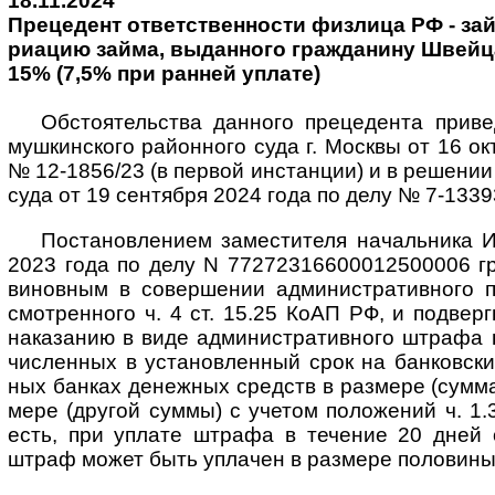
18.11.2024
Прецедент от­вет­ст­вен­но­сти физ­лица РФ - зай­
ри­а­цию зай­ма, вы­дан­но­го граж­да­ни­ну Швей
15% (7,5% при ран­ней уплате)
Обстоятельства данного прецедента приве
мушкин­ского район­ного суда г. Москвы от 16 ок
№ 12-1856/23 (в пер­вой инстан­ции) и в реше­нии
суда от 19 сен­тября 2024 года по делу № 7-1339
Постановлением заместителя начальника
2023 года по делу N 77272316600012500006 гра
винов­ным в совер­шении админи­стра­тив­ного п
смот­рен­ного ч. 4 ст. 15.25 КоАП РФ, и под­верг
нака­занию в виде адми­нист­ратив­ного штрафа 
чис­лен­ных в уста­нов­лен­ный срок на бан­ков­с
ных бан­ках денеж­ных средств в раз­мере (сумма 
мере (дру­гой суммы) с учетом поло­жений ч. 1.
есть, при уплате штрафа в тече­ние 20 дней о
штраф может быть упла­чен в раз­мере поло­вины 