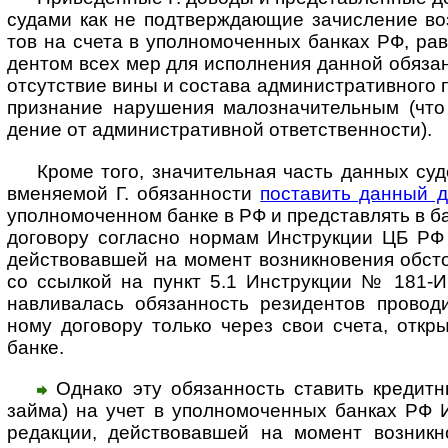
судами как не под­твер­жда­ющие зачис­ление во
тов на счета в упол­номо­чен­ных бан­ках РФ, рав
ден­том всех мер для испол­нения дан­ной обязан
отсут­ствие вины и состава админи­стра­тив­ного 
призна­ние нару­шения мало­значи­тель­ным (что
дение от адми­нист­ратив­ной ответ­ст­вен­ности).
Кроме того, значительная часть данных суд
вменя­емой Г. обя­зан­ности
поста­вить данный д
упол­номо­чен­ном банке в РФ и пред­ста­влять в 
дого­вору согла­сно нор­мам Инст­рук­ции ЦБ Р
дейст­вовав­шей на момент возник­нове­ния обст
со ссыл­кой на пункт 5.1 Инст­рук­ции № 181-И,
навли­валась обя­зан­ность рези­дентов прово­д
ному дого­вору только через свои счета, откры­
банке.
Однако эту обязанность ставить кредитны
займа) на учет в упол­номо­чен­ных бан­ках РФ 
редак­ции, дейст­вовав­шей на момент возник­но