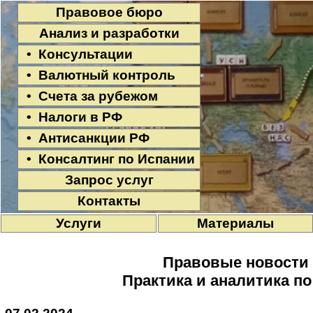
Правовое бюро
Анализ и разработки
• Консультации
• Валютный контроль
• Счета за рубежом
• Налоги в РФ
• Антисанкции РФ
• Консалтинг по Испании
Запрос услуг
Контакты
Услуги
Материалы
Правовые новости
Практика и аналитика п