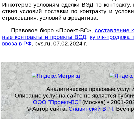
Инко­термс усло­виям сделки ВЭД по конт­ракту, 
ствия усло­вий поста­вки по конт­ракту и усло­ви
стра­хо­вания, усло­вий аккре­дитива.
Правовое бюро «Проект-ВС»,
составление 
ные конт­ракты и про­екты ВЭД
,
купля-­про­дажа 
ввоза в РФ
, pvs.ru, 07.02.2024 г.
Аналитические правовые услуг
Описание услуг на сайте не является публ
ООО "Проект-ВС"
(Москва) • 2001-20
© Автор сайта:
Славинский В. Ч.
Все пр