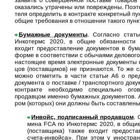
заявить о совер­шен­ной поста­вке това­ров
оказа­лись утра­чены или повреж­дены. Поэто
теля опреде­лить в конт­ракте конк­рет­ный пу
общие требо­вания в отно­ше­нии такого пунк
Бумажные документы
. Согласно стат
Инко­термс 2020, в общие обя­зан­ности п
входит предо­став­ление доку­мен­тов в бум
форме в соот­ветст­вии с обы­чаями дело­вог
насто­ящее время элект­рон­ные доку­менты о
цов (постав­щиков) не призна­ются. То же с
можно отме­тить в части статьи А6 о пред
доку­мента о поста­вке / транс­порт­ного док
конт­ракте необхо­димо специ­ально огово
продав­цом именно бумаж­ных доку­мен­тов. А
ром (кото­рых) они должны быть состав­лены
Инвойс, подписанный продавцом
. 
мина FCA по Инко­термс 2020, в об­щие 
(постав­щика) также вхо­дит предо­ста
счета-­ин­войса». При этом у иност­ран