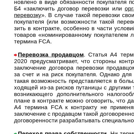
нов­лено в виде обязан­ности поку­пателя по
Б4 «заклю­чить дого­вор пере­возки или
орг
пере­возку
». В слу­чае такой пере­возки сво
поку­пателя (или возмож­ности такой пере­в
зить в конт­ракте, осо­бенно в части усло­ви
това­ров «номи­ниро­ван­ному поку­па­телем
тер­мина FCA.
Перевозка продавцом
. Статья А4 терм
2020 пре­ду­смат­ри­вает, что сто­роны ко­н­т
заклю­чение дого­вора пере­возки про­дав­ц
за счет и на риск поку­пателя. Однако для р
такая возмож­ность пред­став­ляется в боль­
ходящей из-за рисков пута­ницы с дру­гими 
возни­ка­ющего допол­нитель­ного налого­
плане в конт­ракте можно ого­во­рить, что д
А4 тер­мина FCA к конт­ракту не приме­н
заклю­чение с продав­цом такой дого­ворен­н
дого­ворен­ности разра­ба­тывать специально
Переход права собственности
. Ни терм