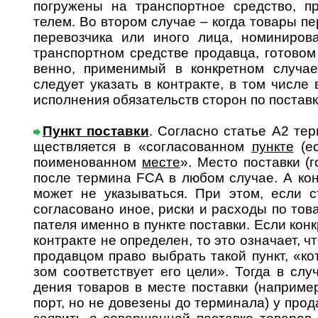
погру­жены на транс­порт­ное сред­ство, пр
телем. Во вто­ром слу­чае – когда товары пе
пере­воз­чика или иного лица, номи­ниро­ва
тран­спорт­ном сред­стве про­давца, гото­вом 
венно, приме­нимый в конк­рет­ном слу­ча
следует ука­зать в конт­ракте, в том числе 
испол­нения обяза­тельств сто­рон по поста­в
Пункт поставки
. Согласно статье А2 тер
щест­в­ля­ется в «согла­сован­ном
пункте
(ес
поиме­но­ван­ном
месте
». Место поста­вки (г
после тер­мина FCA в любом слу­чае. А конк
может не указы­ваться. При этом, если ст
согла­совано иное, риски и рас­ходы по това
пателя именно в пун­кте поста­вки. Если конк­
конт­ракте не опре­делен, то это озна­чает, ч
прода­в­цом право выбрать такой пункт, «ко
зом соот­вет­ствует его цели». Тогда в слу
дения това­ров в месте поста­вки (напри­ме
порт, но не дове­зены до терми­нала) у про­