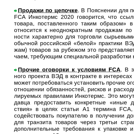
Продажи по цепочке
. В Пояснении для п
FCA Инко­термс 2020 гово­рится, что ссы­л­
товара, постав­ленного таким обра­зом» в
отно­сится к неодно­крат­ным прода­жам по 
ности харак­терно для тор­говли сырь­евым
обыч­ной россий­ской «белой» прак­тики ВЭД
жам) това­ров за рубе­жом это пред­став­ляе
чаем, требу­ющим специ­альной разра­ботки к
Прочие оговорки к условиям FCA
. В з
ного про­екта ВЭД в кон­т­ра­кте в ин­те­ре­сах
может потре­бо­ваться уста­но­вить про­чие ог
отно­шении обя­зан­нос­тей, рис­ков и рас­хо­
лиру­емых прави­лами Инко­термс. Это могут
да­вца предо­ста­вить конк­рет­ные «иные до
ствия» в целях ста­тьи А1 тер­мина FCA, 
содей­ст­во­вать поку­па­телю в полу­че­нии д
для тран­зита това­ров через тре­тьи стр
допол­ни­тель­ные требо­вания к упа­ковке 