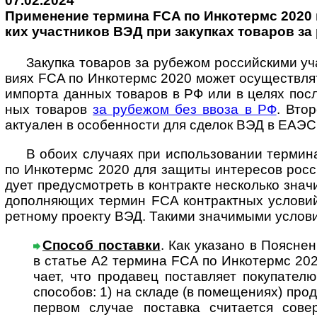
07.02.2024
Применение тер­ми­на FCA по Ин­ко­термс 2020 в 
ких уча­ст­ни­ков ВЭД при за­куп­ках то­ва­ров з
Закупка товаров за рубежом россий­скими уч
виях FCA по Инко­термс 2020 может осу­щест­вля­
импорта дан­ных това­ров в РФ или в целях посл
ных това­ров
за рубе­жом без ввоза в РФ
. Вто
акту­ален в осо­бен­ности для сде­лок ВЭД в ЕАЭС
В обоих случаях при использовании термина
по Инко­термс 2020 для защиты инте­ресов россий
дует преду­смот­реть в конт­ракте неско­лько зна
дополня­ющих термин FCA конт­ракт­ных усло­вий
рет­ному прое­кту ВЭД. Такими значи­мыми усло­в
Способ поставки
. Как указано в Пояснен
в статье А2 тер­мина FCA по Инко­термс 202
чает, что прода­вец постав­ляет поку­пате
спо­собов: 1) на складе (в поме­ще­ниях) про­
первом случае поста­вка счита­ется сове