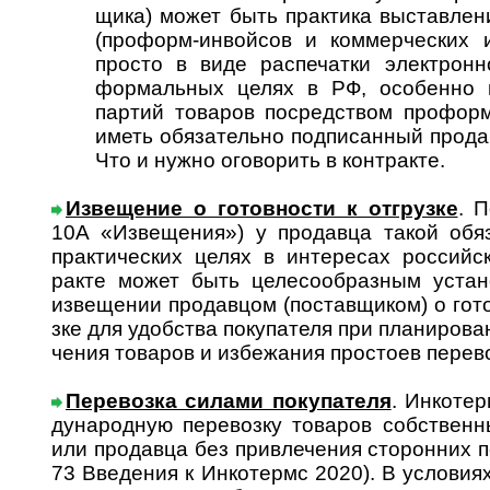
щика) может быть прак­тика выстав­лен
(про­форм-­инвой­сов и коммер­чес­ких 
просто в виде распе­чатки элект­рон­
формаль­ных целях в РФ, осо­бенно в 
партий това­ров посред­ством про­форм
иметь обяза­тельно подпи­сан­ный про­д
Что и нужно огово­рить в конт­ракте.
Извещение о готовности к отгрузке
. П
10А «Изве­ще­ния») у про­да­вца такой обя­
практи­ческих целях в инте­ресах россий­ск
ракте может быть целесо­образ­ным уста­н
изве­щении продав­цом (постав­щиком) о гото
зке для удоб­ства поку­пателя при плани­ро­в
че­ния това­ров и избе­жания про­стоев пере­во
Перевозка силами покупателя
. Инкотер
ду­на­род­ную пе­ре­во­зку това­ров со­б­ст­в
или про­давца без привле­чения сто­рон­них п
73 Вве­де­ния к Инко­термс 2020). В усло­ви