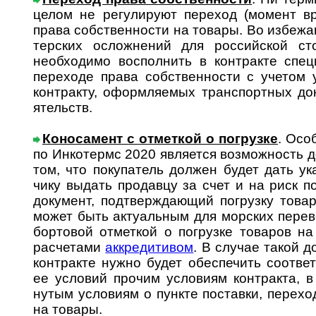
це­лом не ре­гу­ли­ру­ют пе­ре­ход (мо­мент 
права собст­вен­ности на товары. Во избе­жа
тер­ских ослож­нений для россий­ской сто
необхо­димо воспол­нить в конт­ракте спец
пере­ходе права собст­вен­ности с уче­том
конт­ракту, оформ­ля­емых транс­порт­ных до
ятельств.
Коносамент с отметкой о погрузке
. Осо
по Инко­термс 2020 яв­ля­ет­ся воз­мож­ность д
том, что поку­патель дол­жен будет дать ука
чику выдать про­давцу за счет и на риск пок
доку­мент, под­твер­жда­ющий погру­зку това
может быть акту­аль­ным для мор­ских пере­в
борто­вой отмет­кой о погру­зке това­ров на
расче­тами
аккре­ди­ти­вом
. В слу­чае такой до
конт­ракте нужно будет обе­спе­чить соот­вет
ее усло­вий про­чим усло­виям конт­ракта, 
нутым усло­виям о пун­кте поста­вки, пере­х
на товары.