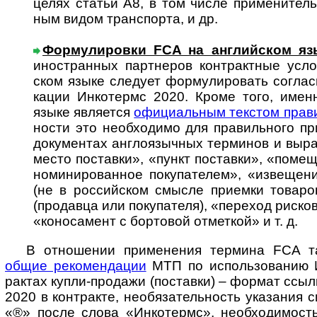
целях ста­тьи А8, в том числе приме­ните­ль
ным видом тран­спорта, и др.
Формулировки FCA на английском яз
ино­ст­ран­ных парт­не­ров кон­т­ракт­ные ус
ском языке сле­дует форму­лиро­вать согла­с
кации Инко­термс 2020. Кроме того, именн
языке явля­ется
офици­аль­ным тек­стом пра­в
ности это необхо­димо для правиль­ного при
доку­ментах англо­языч­ных тер­минов и выра
место поста­вки», «пункт поста­вки», «поме­
номини­рован­ное поку­пате­лем», «изве­щени
(не в рос­сий­ском смысле при­емки това­ро
(про­да­вца или поку­па­теля), «пере­ход рис­ко
«коно­самент с борто­вой отмет­кой» и т. д.
В отношении применения термина FCA та
общие реко­мен­дации
МТП по испо­ль­зо­ва­нию 
рак­тах купли-­про­дажи (поста­вки) – фор­мат ссы
2020 в кон­т­ракте, необя­за­тель­ность ука­за­ния
«®» после слова «Инко­термс», необхо­ди­мость 