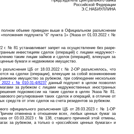
Председатель Центрального банка
Российской Федерации
Э.С.НАБИУЛЛИНА
 в полном объеме приве­ден выше в Офици­альном разъяс­нении
«поло­жения под­пункта "б" пункта 1» (Указа от 01.03.2022 г. №
 г. № 81 уста­нав­ли­вает зап­рет на осу­ществ­ление без раз­ре­
ст­ран­ным инвес­тициям сделок (опера­ций) с лицами недру­жест­
тав­лению таким лицам займов и сделок (опера­ций), влеку­щих за
а цен­ные бумаги и недви­жимое иму­щество.
 разъяс­нения ЦБ от 18.03.2022 г. № 2-ОР разъяс­нялось, что
ются на сделки (опера­ции), влеку­щие за собой возник­нове­ние
едви­жимое иму­щество за рубежом, при соблю­дении несколь­ких
 2022 г. № 010-31-4/8237
данный под­пункт в целом позво­лял
ма­гами за рубежом с лицами недру­жест­вен­ных ино­ст­ран­ных
азре­шения под­комис­сии на такие сделки в целях Указа № 81.
аво­вого регу­лиро­вания таких сделок и опера­ций, в отличие от
ых средств от этих сделок на счета рези­дентов за рубежом.
вого официального разъяс­нения ЦБ от 28.03.2023 г. № 1-ОР
 Причем отменена в отно­шении всех, любых цен­ных бумаг за
каза от 03.03.2023 г. № 138, став­шего причи­ной этой отмены,
гах за рубе­жом, а только о «россий­ских цен­ных бума­гах» и