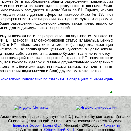
 может быть возобнов­лена общим разре­шением подко­миссии
­ным инвес­тициям на такие сделки рези­дентов с цен­ными бума­
ино­ст­ран­ных госу­дарств в целях Указа № 81. Однако, исходя
в и ограни­чений в дан­ной сфере на примере Указа № 138, нет
е разре­шение в части россий­ских цен­ных бумаг и евро­обли­
общие разре­шения подко­миссии сейчас также пред­став­ляются
вания для инди­виду­аль­ных разре­шений.
ему и возможности ее разре­шения накла­дыва­ется множе­ство
ций. В част­ности, валютно-­пра­вовой статус владе­льца цен­ных
ФНС в РФ, объем сделки или сделок (за год), квали­фика­ция
у­ментов как не являю­щихся цен­ными бума­гами в целях законо­
од права собст­вен­ности на цен­ные бумаги, наличие или отсут­
а инфор­мацией о счетах конк­рет­ной страны с РФ, возмож­ности
, возмож­ности сделок с лицами дружест­венных ино­ст­ран­ных
ь сделок с близ­кими род­ствен­ни­ками, совмест­ные счета, нали­
разре­шения подкомис­сии и (или) другие обсто­ятельства.
консалтинг
,
консалтинг по сдел­кам и опе­ра­ци­ям с нере­зи­ден­
▲
Аналитические правовые услуги по ВЭД, валютному контролю, Испании
Описание услуг на сайте не является публичной офертой услуг
Правовое бюро "Проект-ВС"
(Москва) • 2001-2026 •
Контакты
© Автор сайта:
Славинский В. Ч.
Все права сохранены