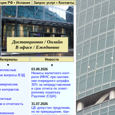
кции РФ
•
Испания
Запрос услуг
•
Контакты
Дистанционно / Онлайн
В офисе / Ежедневно
Материалы
Новости
▼
▼
03.08.2026
мплексные
Нюансы валют­но­го кон­т­
ые вопросы ВЭД
ро­ля ИФНС при на­ло­же­
нии оче­ре­д­но­го штра­фа
ммерческие
30% за не­пред­с­та­в­ле­ние
в срок от­че­та по эле­к­т­
 контрактов
рон­но­му ко­ше­ль­ку
Payoneer (США)
лютные
и и отчетность
31.07.2026
ЦБ допустил продле­ние,
но не пре­кра­ще­ние, бан­
моженное