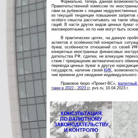
Формально, теперь данная возможность
Прави­тель­ст­вен­ной комис­сии по ино­ст­ран
гами за рубежом с лицами недру­жест­вен­ных 
из теку­щей тен­денции повыше­ния зап­рето
особого смысла рассчи­тывать на такое обще
гаций. В части других видов цен­ных бумаг 
мало­ве­роят­ными, но по ним могут быть осно­
В практических целях, на данную пробл
аспек­тов и особен­ностей конк­рет­ных ситу­а
бумаг, особен­ности отно­шений со своей И
конкрет­ных ино­ст­ран­ных финан­совых инстр
да­тель­ства РФ, сделки, не вле­кущие пере­х
ствие / пре­кра­щение автома­тичес­кого обмен
пере­вода ценных бумаг в другую юрис­дикцию
госу­дарств, наличие своей
КИК
, возмож­ност
чие вре­мени для ожида­ния индиви­дуаль­ного 
Правовое бюро «Проект-ВС»,
валютный 
тами в 2022 - 2023 гг
, pvs.ru, 10.04.2023 г.
КОНСУЛЬТАЦИЯ
ПО ВАЛЮТНОМУ
ЗАКОНОДАТЕЛЬСТВУ
И КОНТРОЛЮ