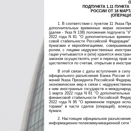
О
ПОДПУНКТА 1.11 ПУНКТ
РОССИИ ОТ 18 МАРТА
(ОПЕРАЦИ
1. В соответствии с пунктом 11 Указа Пр
допол­нитель­ных вре­мен­ных мерах эконо­мич
(далее - Указ N 138) поло­жения под­пункта "б
2022 года N 81 "О допол­нитель­ных вре­мен­
совой ста­биль­ности Россий­ской Феде­рации"
бума­гами и евро­обли­га­ци­ями, совер­шае­
ролем, с лицами недру­жест­венных ино­стран­
гации учиты­ваются и (или) хра­нятся ино­ст­ран
зако­ном осу­щест­влять учет и пере­ход прав н
щест­вля­ются по счетам, откры­тым в ино­ст­ра
В этой связи с даты вступления в силу 
офици­аль­ного разъяс­нения Банка России о
жений Указа Прези­дента Россий­ской Феде­рац
эконо­мичес­ких мер в связи с недру­жест­вен
к ним ино­ст­ран­ных госу­дарств и между­народ
1 марта 2022 года N 81 "О допол­ни­тель­ных
финан­совой стабиль­ности Россий­ской Феде­
2022 года N 95 "О времен­ном порядке испол­
торами" в части сделок (опера­ций), влеку­щ
бумаги.
2. Настоящее официальное разъяснение 
инфор­маци­онно-­теле­комму­ника­цион­ной сет