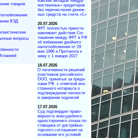
ков­ских вкла­дов «не­дру­
ение товаров
же­ст­вен­ных» кре­ди­то­ров
без пе­ре­чис­ле­ния де­не­ж­
ных средств на сче­та «С»
логообложение
дении ВЭД
20.07.2026
ФРГ полностью при­ос­та­
нгвистические
на­в­ли­ва­ет дей­ст­вие Со­г­
ла­ше­ния меж­ду ФРГ и РФ
зычные вопросы
об из­бе­жа­нии двой­но­го
на­ло­го­об­ло­же­ния от 29
обенности
мая 1996 и Про­то­ко­ла к
Испанией
нему с 1 ян­ва­ря 2027
18.07.2026
О легитимности ре­ше­ний
участ­ни­ков рос­сий­ско­го
ООО, при­ня­тых за пре­де­
ла­ми РФ, с от­мет­кой ино­
ст­ран­но­го но­та­ри­у­са о
под­т­вер­ж­де­нии лич­но­с­ти
и за­ве­ре­нии под­писей
17.07.2026
Суд под­твер­дил пра­во­
мер­ность вне­су­деб­ного
од­но­сто­рон­не­го от­ка­за по­
с­тав­щика от дист­ри­бь­ю­
тор­с­ко­го со­г­ла­ше­ния на
ос­но­ва­нии его ус­ло­вий