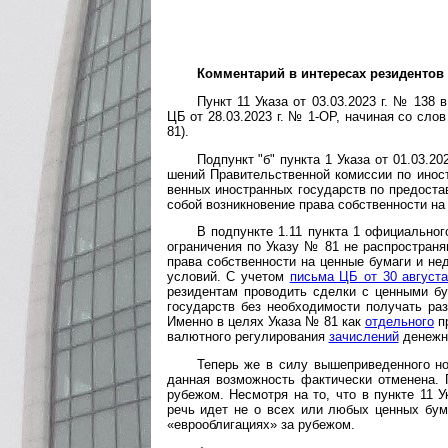
Комментарий в интересах резидентов
Пункт 11 Указа от 03.03.2023 г. № 138
ЦБ от 28.03.2023 г. № 1-ОР, начи­ная со слов 
81).
Подпункт "б" пункта 1 Указа от 01.03.2022
шений Прави­тель­ст­вен­ной комис­сии по ино­
вен­ных ино­ст­ран­ных госу­дарств по предо­с
собой возник­но­вение права собст­вен­ности н
В подпункте 1.11 пункта 1 официального
огра­ниче­ния по Указу № 81 не распро­стра­ня
права собст­вен­ности на цен­ные бумаги и н
условий. С учетом
письма ЦБ от 30 августа
рези­дентам прово­дить сделки с цен­ными бу
госу­дарств без необхо­ди­мости полу­чать р
Именно в целях Указа № 81 как
отдельного
пр
валют­ного регу­лиро­вания
зачи­слений
денеж­н
Теперь же в силу вышеприведенного но
данная возмож­ность факти­чески отменена.
рубе­жом. Несмотря на то, что в пункте 11 У
речь идет не о всех или любых цен­ных бума­
«евро­обли­га­циях» за рубежом.