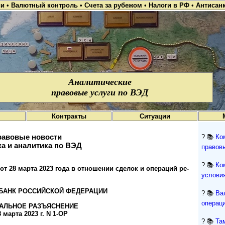
ии
•
Валютный контроль
•
Счета за рубежом
•
Налоги в РФ
•
Антисан
Аналитические
правовые услуги по ВЭД
Контракты
Ситуации
авовые новости
? 📚
Ко
а и аналитика по ВЭД
правов
? 📚
Ко
8 мар­та 2023 го­да в от­но­ше­нии сде­лок и опе­ра­ций ре­
условия
БАНК РОССИЙСКОЙ ФЕДЕРАЦИИ
? 📚
Ва
операци
АЛЬНОЕ РАЗЪЯСНЕНИЕ
8 марта 2023 г. N 1-ОР
? 📚
Та