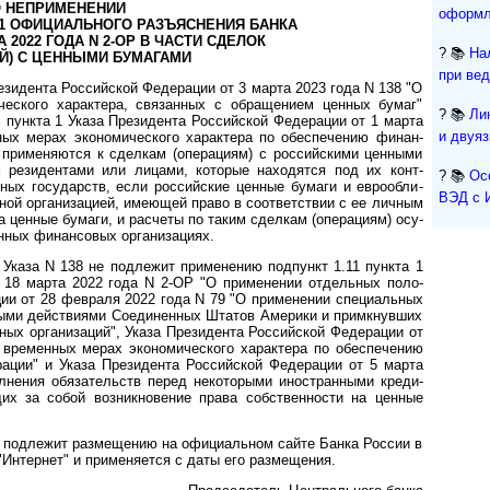
 НЕПРИМЕНЕНИИ
оформл
А 1 ОФИЦИАЛЬНОГО РАЗЪЯСНЕНИЯ БАНКА
 2022 ГОДА N 2-ОР В ЧАСТИ СДЕЛОК
? 📚
На
Й) С ЦЕННЫМИ БУМАГАМИ
при ве
езидента Россий­ской Феде­рации от 3 марта 2023 года N 138 "О
ес­кого харак­тера, свя­зан­ных с обра­ще­нием цен­ных бумаг"
? 📚
Ли
" пункта 1 Указа Прези­дента Россий­ской Феде­рации от 1 марта
и двуя
ных мерах эко­номи­чес­кого харак­тера по обеспе­чению финан­
 приме­ня­ются к сделкам (опера­циям) с рос­сий­скими цен­ными
мым рези­ден­тами или лицами, которые нахо­дятся под их конт­
? 📚
Ос
ных госу­дарств, если рос­сий­ские цен­ные бумаги и евро­обли­
ВЭД с 
­ной орга­низа­цией, име­ющей право в соот­вет­ствии с ее лич­ным
а цен­ные бумаги, и рас­четы по таким сдел­кам (опера­циям) осу­
н­ных финан­совых орга­низа­циях.
Указа N 138 не подле­жит приме­нению под­пункт 1.11 пункта 1
т 18 марта 2022 года N 2-ОР "О приме­нении отдель­ных поло­
ии от 28 фев­раля 2022 года N 79 "О приме­нении специ­аль­ных
­ными дейст­виями Соеди­нен­ных Штатов Америки и примк­нувших
­ных орга­низа­ций", Указа Прези­дента Россий­ской Феде­рации от
 времен­ных мерах эконо­мичес­кого харак­тера по обеспе­чению
рации" и Указа Прези­дента Россий­ской Феде­рации от 5 марта
нения обяза­тельств перед неко­торыми ино­ст­ран­ными креди­
их за собой возник­но­вение права собст­вен­ности на цен­ные
подлежит разме­щению на офици­альном сайте Банка Рос­сии в
и "Интер­нет" и приме­няется с даты его размещения.