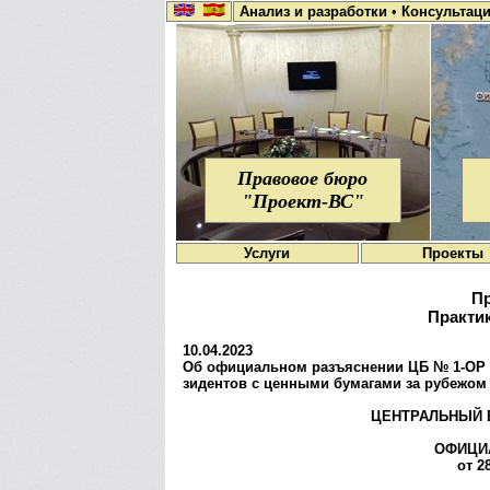
Анализ и разработки
•
Консультац
Правовое бюро
"Проект-ВС"
Услуги
Проекты
Пр
Практик
10.04.2023
Об официальном разъ­яс­не­нии ЦБ № 1-ОР от 2
зи­ден­тов с цен­ны­ми бу­ма­га­ми за рубежом
ЦЕНТРАЛЬНЫЙ 
ОФИЦИ
от 2