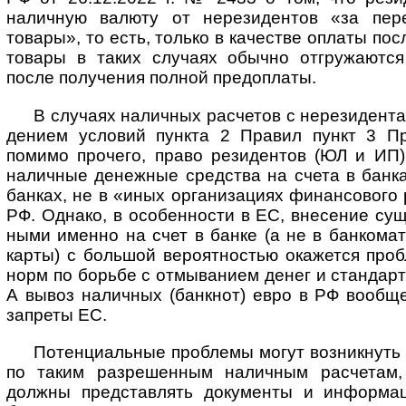
налич­ную валюту от нере­зидентов «за пере
товары», то есть, только в качестве оплаты пос
товары в таких случаях обычно отгру­жаются 
после полу­чения полной предоплаты.
В случаях наличных расчетов с нерезидента
дением условий пункта 2 Правил пункт 3 Пра
помимо прочего, право рези­дентов (ЮЛ и ИП)
наличные денежные средства на счета в банка
банках, не в «иных органи­зациях финан­сового 
РФ. Однако, в особен­ности в ЕС, вне­сение су
ными именно на счет в банке (а не в банко­мат
карты) с большой вероят­ностью окажется про
норм по борьбе с отмыва­нием денег и стан­дарт
А вывоз наличных (банкнот) евро в РФ вообще
запреты ЕС.
Потенциальные проблемы могут возникнуть и
по таким разре­шенным налич­ным расчетам,
должны пред­став­лять документы и инфор­ма