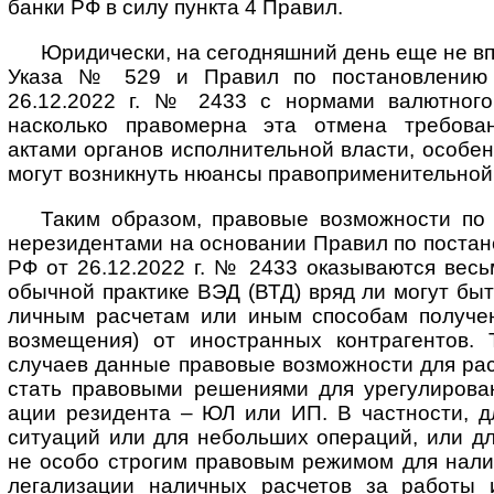
банки РФ в силу пункта 4 Правил.
Юридически, на сегодняшний день еще не вп
Указа № 529 и Правил по постано­влению 
26.12.2022 г. № 2433 с нормами валютного 
насколько правомерна эта отмена требо­ва
актами органов исполни­тельной власти, особен
могут возник­нуть нюансы право­приме­ни­тель­ной
Таким образом, правовые возможности по 
нерези­дентами на основании Правил по постан
РФ от 26.12.2022 г. № 2433 оказы­ваются весь
обычной практике ВЭД (ВТД) вряд ли могут быт
личным расчетам или иным способам получени
возме­щения) от ино­стран­ных контр­агентов
случаев данные правовые возмож­ности для рас
стать право­выми реше­ниями для урегу­ли­ро­в
ации рези­дента – ЮЛ или ИП. В част­ности, 
ситуаций или для небольших операций, или дл
не особо строгим правовым режимом для налич
лега­ли­зации налич­ных расчетов за работы 