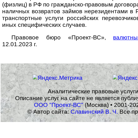
(физлиц) в РФ по граждан­ско-­право­вым дого­вор
налич­ных возв­ратов займов нерези­дентами в Р
транс­портные услуги рос­сий­ских перевоз­чи
иных специ­фи­ческих случаев.
Правовое бюро «Проект-ВС»,
валютны
12.01.2023 г.
Аналитические правовые услуг
Описание услуг на сайте не является публ
ООО "Проект-ВС"
(Москва) • 2001-20
© Автор сайта:
Славинский В. Ч.
Все пр