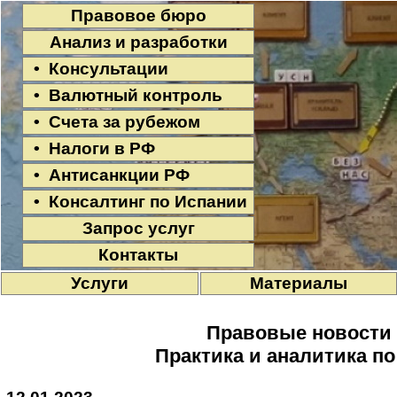
Правовое бюро
Анализ и разработки
• Консультации
• Валютный контроль
• Счета за рубежом
• Налоги в РФ
• Антисанкции РФ
• Консалтинг по Испании
Запрос услуг
Контакты
Услуги
Материалы
Правовые новости
Практика и аналитика п