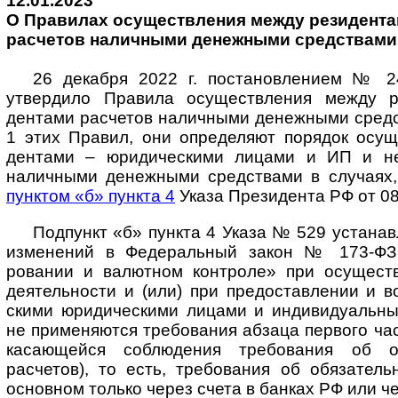
12.01.2023
О Правилах осу­щест­в­ле­ния меж­ду ре­зи­ден­та­м
рас­че­тов на­лич­ны­ми де­неж­ны­ми сред­ствами
26 декабря 2022 г. поста­новлением № 2
утвердило Правила осущест­вления между р
дентами расчетов налич­ными денежными средс
1 этих Правил, они опре­деляют порядок осущ
дентами – юриди­чес­кими лицами и ИП и не
налич­ными денежными сред­ствами в случаях,
пунк­том «б» пункта 4
Указа Прези­дента РФ от 08
Подпункт «б» пункта 4 Указа № 529 устанав­л
изме­нений в Федера­льный закон № 173-ФЗ
ровании и валют­ном конт­роле» при осущест­в
деятель­ности и (или) при предо­став­лении и 
скими юриди­ческими лицами и индиви­дуаль­ны
не приме­няются требо­вания абзаца первого час
каса­ющейся соблю­дения требо­вания об о
расчетов), то есть, требо­вания об обяза­тель
основ­ном только через счета в банках РФ или ч