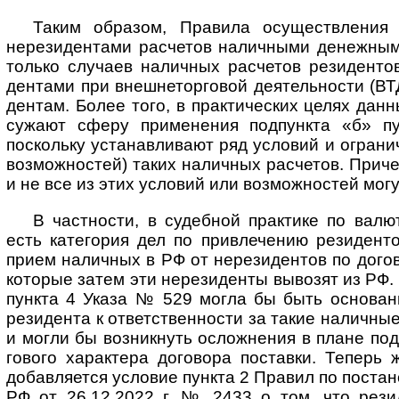
Таким образом, Правила осуществления
нерези­дентами расчетов налич­ными денеж­ным
только случаев налич­ных расчетов рези­дент
дентами при внешне­тор­говой деятель­ности (ВТ
дентам. Более того, в практи­ческих целях дан
сужают сферу приме­нения под­пун­кта «б» 
поскольку устанав­ливают ряд условий и ограни­
возмож­ностей) таких налич­ных расчетов. Приче
и не все из этих условий или возмож­ностей мо
В частности, в судебной практике по валю
есть кате­гория дел по привле­чению рези­денто
прием наличных в РФ от нерези­дентов по дого­в
которые затем эти нерези­денты вывозят из РФ.
пункта 4 Указа № 529 могла бы быть основа­н
резидента к ответ­ствен­ности за такие налич­ны
и могли бы возник­нуть ослож­нения в плане под
гового харак­тера дого­вора поставки. Теперь
добав­ляется условие пункта 2 Правил по постан
РФ от 26.12.2022 г. № 2433 о том, что рези