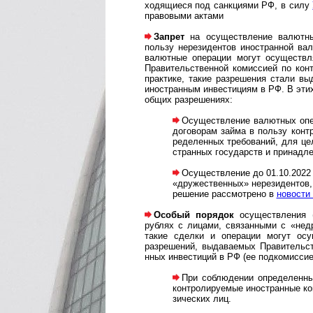
хо­дя­щи­еся под санк­циями РФ, в силу
пра­во­вы­ми актами
Запрет
на осуществление валютных 
пользу нерези­дентов ино­стран­ной в
валют­ные опера­ции могут осущест­вл
Пра­ви­тель­ст­вен­ной комис­сией по ко
прак­тике, такие разре­шения стали выда
ино­стран­ным ин­вес­ти­ци­ям в РФ. В э
общих раз­ре­ше­ниях:
Осуществление валютных опера
дого­ворам займа в пользу контро
ре­де­лен­ных требо­ваний, для ц
стран­ных госу­дарств и принад­л
Осуществление до 01.10.2022 г
«дру­жест­вен­ных» нере­зиден­то
ре­ше­ние рас­смот­рено в
новости 
Особый порядок
осуществления (и
рублях с лицами, связан­ными с «недр
такие сделки и опера­ции могут осущ
разрешений, вы­да­ва­е­мых Прави­тель­
нных инвес­тиций в РФ (ее под­комиссие
При соблюдении определенных
конт­роли­ру­емые ино­стран­ные ко
зи­чес­ких лиц.