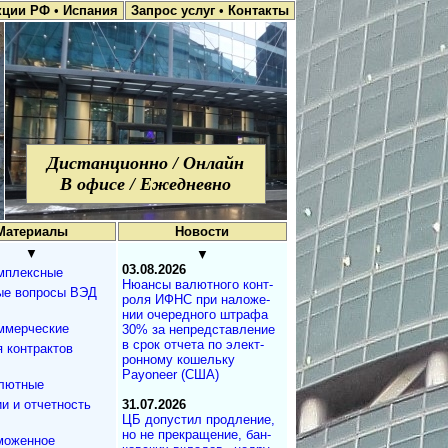
кции РФ
•
Испания
Запрос услуг
•
Контакты
Дистанционно / Онлайн
В офисе / Ежедневно
Материалы
Новости
▼
▼
03.08.2026
мплексные
Нюансы валют­но­го кон­т­
ые вопросы ВЭД
ро­ля ИФНС при на­ло­же­
нии оче­ре­д­но­го штра­фа
ммерческие
30% за не­пред­с­та­в­ле­ние
в срок от­че­та по эле­к­т­
 контрактов
рон­но­му ко­ше­ль­ку
Payoneer (США)
лютные
и и отчетность
31.07.2026
ЦБ допустил продле­ние,
но не пре­кра­ще­ние, бан­
моженное