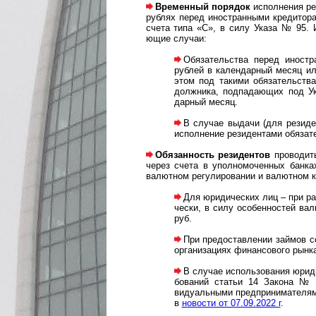
Временный порядок
исполнения рез
рублях перед ино­стран­ными креди­тор
счета типа «С», в силу Указа № 95. И
ющие случаи:
Обязательства перед иност
рублей в кален­дарный месяц ил
этом под такими обяза­тель­ств
долж­ника, подпа­дающих под У
дарный месяц.
В случае выдачи (для резиде
испол­нение рези­ден­тами обяза­
Обязанность резидентов
проводить
через счета в упол­номо­ченных банк
валют­ном регу­лиро­вании и валют­ном 
Для юридических лиц – при рас
чес­ки, в силу осо­бен­ностей в
руб.
При предоставлении займов 
орга­низа­циях финан­сового рын
В случае использования юриди
бо­ва­ний статьи 14 Закона № 
видуаль­ными предпри­нима­телям
в
новости от 07.09.2022 г
.