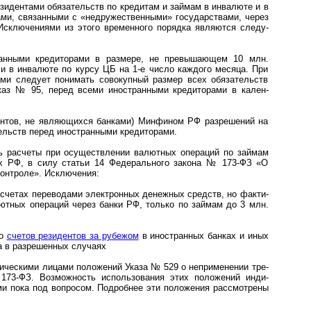
идентами обяза­тельств по креди­там и займам в инва­люте и в
ами, связан­ными с «недру­жествен­ными» государ­ствами, через
склю­чениями из этого времен­ного порядка явля­ются следу­
ранными кредиторами в размере, не превы­шающем 10 млн.
и в инва­люте по курсу ЦБ на 1-е число каж­дого месяца. При
ами сле­дует пони­мать сово­купный размер всех обяза­тельств
каз № 95, перед всеми ино­стран­ными креди­торами в кален­
нтов, не являющихся банками) Мин­фином РФ разре­шений на
тельств перед ино­стран­ными креди­торами.
 расчеты при осущест­в­лении валют­ных опера­ций по зай­мам
ах РФ, в силу статьи 14 Феде­раль­ного закона № 173-ФЗ «О
конт­роле». Исключения:
четах перево­дами элект­рон­ных денеж­ных средств, но фак­ти­
алют­ных опера­ций че­рез банки РФ, только по займам до 3 млн.
со
счетов рези­ден­тов за рубе­жом
в ино­стран­ных банках и иных
ка в разре­шенных случаях
ческими лицами поло­жений Указа № 529 о непри­ме­нении тре­
173-ФЗ. Возмож­ность исполь­зо­вания этих поло­жений инди­
и пока под вопросом. Подроб­нее эти поло­жения рас­смот­рены