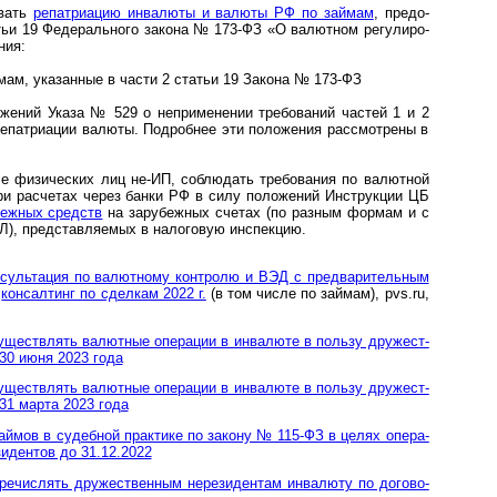
вать
репат­риа­цию инва­люты и валюты РФ по займам
, предо­
тьи 19 Федераль­ного закона № 173-ФЗ «О валют­ном регули­ро­
ния:
ам, указанные в части 2 статьи 19 Закона № 173-ФЗ
ний Указа № 529 о непри­ме­не­нии тре­бо­ва­ний частей 1 и 2
епат­ри­ации валюты. Подробнее эти поло­жения рас­смот­рены в
е физи­ческих лиц не-ИП, соблю­дать требо­вания по валют­ной
ри рас­четах через банки РФ в силу поло­жений Инст­рук­ции ЦБ
еж­ных средств
на зару­бежных счетах (по разным формам и с
), пред­ставля­емых в нало­говую инспекцию.
­суль­та­ция по ва­лют­но­му конт­ро­лю и ВЭД с пред­ва­ри­тель­ным
,
консал­тинг по сдел­кам 2022 г.
(в том числе по займам), pvs.ru,
е­ст­в­лять ва­лют­ные опе­ра­ции в ин­ва­лю­те в поль­зу дру­же­ст­
до 30 июня 2023 года
е­ст­в­лять ва­лют­ные опе­ра­ции в ин­ва­лю­те в поль­зу дру­же­ст­
о 31 мар­та 2023 года
зай­мов в су­деб­ной прак­т­и­ке по за­ко­ну № 115-ФЗ в це­лях опе­ра­
зи­ден­тов до 31.12.2022
­чис­лять дру­жест­вен­ным не­ре­зи­ден­там ин­ва­лю­ту по до­го­во­