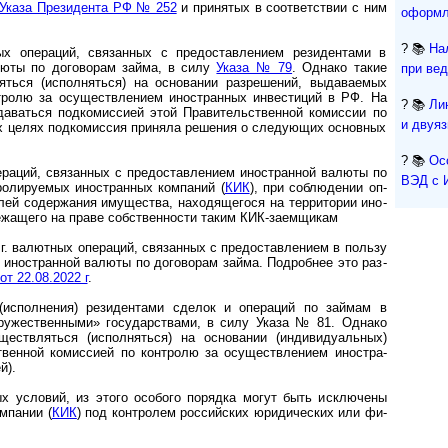
Указа Прези­дента РФ № 252
и приня­тых в соот­вет­ствии с ним
оформл
? 📚
На
операций, связан­ных с предо­став­лением резиден­тами в
алюты по дого­ворам займа, в силу
Указа № 79
. Однако такие
при ве
яться (испол­няться) на осно­вании разре­шений, выда­ваемых
нт­ролю за осу­щест­вле­нием ино­стран­ных инвес­тиций в РФ. На
? 📚
Ли
­ваться под­комис­сией этой Пра­ви­тель­ст­вен­ной комис­сии по
и двуя
тих целях под­комис­сия при­няла реше­ния о следу­ющих основ­ных
? 📚
Ос
ций, связан­ных с предо­став­ле­нием ино­стран­ной валюты по
ВЭД с 
­ли­ру­емых ино­стран­ных ком­паний (
КИК
), при соблю­дении оп­
елей содер­жания иму­щества, находя­щегося на терри­тории ино­
ежа­щего на праве собс­твен­ности таким КИК-­заем­щикам
. валютных операций, связан­ных с предо­став­ле­нием в пользу
в, ино­стран­ной валюты по дого­ворам займа. Подробнее это раз­
от 22.08.2022 г
.
сполнения) рези­ден­тами сделок и опера­ций по займам в
у­жест­вен­ными» государ­ствами, в силу Указа № 81. Однако
ест­вляться (испол­няться) на основании (индиви­дуаль­ных)
ст­вен­ной комис­сией по контролю за осущест­вле­нием ино­стра­
й).
 условий, из этого особого порядка могут быть исклю­чены
м­пании (
КИК
) под конт­ролем россий­ских юриди­ческих или фи­