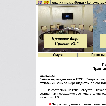
Анализ и разработки
•
Консультац
Правовое бюро
"Проект-ВС"
Услуги
Проекты
Пр
Практик
08.09.2022
Займы нерезидентам в 2022 г. Запреты, огра
став­ле­нии зай­мов не­ре­зи­ден­там по со­сто­я
По состоянию на конец августа – начало 
ре­зи­ден­там необхо­димо соблю­дать следу­ющ
ми актами РФ:
Запрет
на сделки и финансовые опера