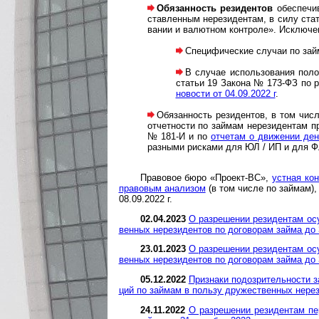
Обязанность резидентов
обеспечи
став­ленным нерези­дентам, в силу ста
вании и валют­ном конт­роле». Исклю­че
Специфические случаи по займ
В случае использования положе
ста­тьи 19 Закона № 173-ФЗ по р
новости от 04.09.2022 г
.
Обязанность резидентов, в том числ
отчет­ности по зай­мам нерези­дентам п
№ 181-И и по
отчетам о движе­нии ден
раз­ными рисками для ЮЛ / ИП и для ФЛ
Правовое бюро «Проект-ВС»,
уст­ная кон
пра­во­вым ана­ли­зом
(в том числе по займам)
08.09.2022 г.
02.04.2023
О разрешении ре­зи­ден­там осу­щ
вен­ных не­ре­зи­ден­тов по до­го­во­рам зай­ма 
23.01.2023
О разрешении ре­зи­ден­там осу­щ
вен­ных не­ре­зи­ден­тов по до­го­во­рам зай­ма д
05.12.2022
Признаки по­до­з­ри­тель­нос­ти 
ций по зай­мам в поль­зу дру­жест­вен­ных не­ре­
24.11.2022
О разрешении ре­зи­ден­там пе­ре