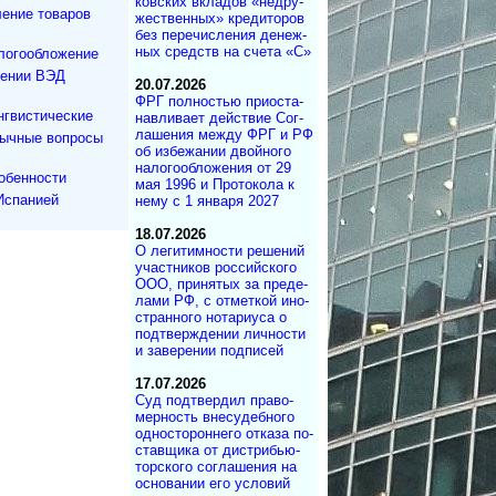
ков­ских вкла­дов «не­дру­
ение товаров
же­ст­вен­ных» кре­ди­то­ров
без пе­ре­чис­ле­ния де­не­ж­
ных средств на сче­та «С»
логообложение
дении ВЭД
20.07.2026
ФРГ полностью при­ос­та­
нгвистические
на­в­ли­ва­ет дей­ст­вие Со­г­
ла­ше­ния меж­ду ФРГ и РФ
зычные вопросы
об из­бе­жа­нии двой­но­го
на­ло­го­об­ло­же­ния от 29
обенности
мая 1996 и Про­то­ко­ла к
Испанией
нему с 1 ян­ва­ря 2027
18.07.2026
О легитимности ре­ше­ний
участ­ни­ков рос­сий­ско­го
ООО, при­ня­тых за пре­де­
ла­ми РФ, с от­мет­кой ино­
ст­ран­но­го но­та­ри­у­са о
под­т­вер­ж­де­нии лич­но­с­ти
и за­ве­ре­нии под­писей
17.07.2026
Суд под­твер­дил пра­во­
мер­ность вне­су­деб­ного
од­но­сто­рон­не­го от­ка­за по­
с­тав­щика от дист­ри­бь­ю­
тор­с­ко­го со­г­ла­ше­ния на
ос­но­ва­нии его ус­ло­вий