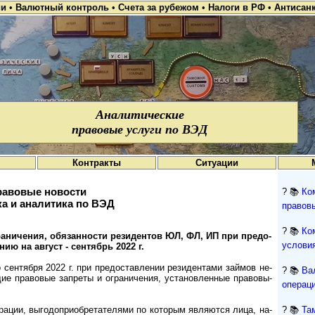
ии
•
Валютный контроль
•
Счета за рубежом
•
Налоги в РФ
•
Антисан
Аналитические
правовые услуги по ВЭД
Контракты
Ситуации
авовые новости
? 📚
Ко
а и аналитика по ВЭД
правов
? 📚
Ко
ничения, обязан­ности ре­зи­ден­тов ЮЛ, ФЛ, ИП при пре­до­
условия
­нию на ав­густ - сен­тябрь 2022 г.
сентября 2022 г. при предо­став­лении рези­ден­тами займов не­
? 📚
Ва
ие право­вые зап­реты и ограни­чения, уста­нов­ленные пра­во­вы­
операци
ции, выгодо­приобре­та­телями по кото­рым явля­ются лица, на­
? 📚
Та