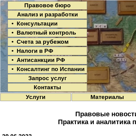
Правовое бюро
Анализ и разработки
• Консультации
• Валютный контроль
• Счета за рубежом
• Налоги в РФ
• Антисанкции РФ
• Консалтинг по Испании
Запрос услуг
Контакты
Услуги
Материалы
Правовые новост
Практика и аналитика 