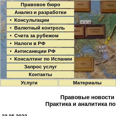
Правовое бюро
Анализ и разработки
• Консультации
• Валютный контроль
• Счета за рубежом
• Налоги в РФ
• Антисанкции РФ
• Консалтинг по Испании
Запрос услуг
Контакты
Услуги
Материалы
Правовые новости
Практика и аналитика п