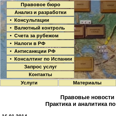
Правовое бюро
Анализ и разработки
• Консультации
• Валютный контроль
• Счета за рубежом
• Налоги в РФ
• Антисанкции РФ
• Консалтинг по Испании
Запрос услуг
Контакты
Услуги
Материалы
Правовые новости
Практика и аналитика п