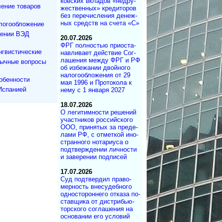
ков­ских вкла­дов «не­дру­
ение товаров
же­ст­вен­ных» кре­ди­то­ров
без пе­ре­чис­ле­ния де­не­ж­
ных средств на сче­та «С»
логообложение
дении ВЭД
20.07.2026
ФРГ полностью при­ос­та­
нгвистические
на­в­ли­ва­ет дей­ст­вие Со­г­
ла­ше­ния меж­ду ФРГ и РФ
зычные вопросы
об из­бе­жа­нии двой­но­го
на­ло­го­об­ло­же­ния от 29
обенности
мая 1996 и Про­то­ко­ла к
Испанией
нему с 1 ян­ва­ря 2027
18.07.2026
О легитимности ре­ше­ний
участ­ни­ков рос­сий­ско­го
ООО, при­ня­тых за пре­де­
ла­ми РФ, с от­мет­кой ино­
ст­ран­но­го но­та­ри­у­са о
под­т­вер­ж­де­нии лич­но­с­ти
и за­ве­ре­нии под­писей
17.07.2026
Суд под­твер­дил пра­во­
мер­ность вне­су­деб­ного
од­но­сто­рон­не­го от­ка­за по­
с­тав­щика от дист­ри­бь­ю­
тор­с­ко­го со­г­ла­ше­ния на
ос­но­ва­нии его ус­ло­вий