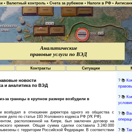
ии
•
Валютный контроль
•
Счета за рубежом
•
Налоги в РФ
•
Антисан
Аналитические
правовые услуги по ВЭД
Контракты
Ситуации
авовые новости
? 📚
Ко
а и аналитика по ВЭД
правов
? 📚
Ко
з-за границы в крупном размере возбудили в
условия
и возбудил в отношении директора одного из общества с
? 📚
Ва
ное дело по статье 193 Уголовного кодекса РФ (УК РФ).
операци
нтом, расположенной на Кипре, был заключен договор на
ческого кремния. Общая сумма сделки составила 3.240.000
ывезены с территории Российской Федерации. В соответствии
? 📚
Та