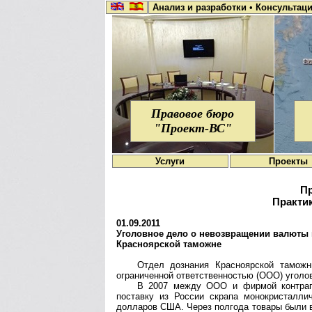
Анализ и разработки
•
Консультац
Правовое бюро
"Проект-ВС"
Услуги
Проекты
Пр
Практик
01.09.2011
Уголовное дело о невозвращении валюты и
Красноярской таможне
Отдел дознания Красноярской таможн
ограниченной ответственностью (ООО) уголов
В 2007 между ООО и фирмой контраге
поставку из России скрапа монокристалли
долларов США. Через полгода товары были в