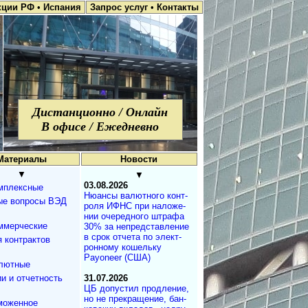
кции РФ
•
Испания
Запрос услуг
•
Контакты
Дистанционно / Онлайн
В офисе / Ежедневно
Материалы
Новости
▼
▼
03.08.2026
мплексные
Нюансы валют­но­го кон­т­
ые вопросы ВЭД
ро­ля ИФНС при на­ло­же­
нии оче­ре­д­но­го штра­фа
ммерческие
30% за не­пред­с­та­в­ле­ние
в срок от­че­та по эле­к­т­
 контрактов
рон­но­му ко­ше­ль­ку
Payoneer (США)
лютные
и и отчетность
31.07.2026
ЦБ допустил продле­ние,
но не пре­кра­ще­ние, бан­
моженное