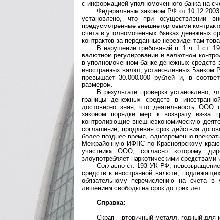
с информацией уполномоченного банка на сч
Федеральным законом РФ от 10.12.200
установлено, что при осуществлении вн
предусмотренные внешнеторговыми контракта
счета в уполномоченных банках денежных ср
контрактов за переданные нерезидентам това
В нарушение требований п. 1 ч. 1 ст. 
валютном регулировании и валютном контро
в уполномоченном банке денежных средств в 
иностранных валют, установленных Банком Ро
превышает 30.000.000 рублей и, в соотве
размером.
В результате проверки установлено, 
границы денежных средств в иностранно
достоверно зная, что деятельность ООО 
законом порядке мер к возврату из-за 
контролирющие внешнеэкономическую деятел
соглашение, продлевая срок действия догов
более позднее время, одновременно прекрат
Межрайонную ИФНС по Красноярскому краю 
участника ООО, согласно которому дир
злоупотребляет наркотическими средствами и
Согласно ст. 193 УК РФ, невозвращение
средств в иностранной валюте, подлежащих
обязательному перечислению на счета в 
лишением свободы на срок до трех лет.
Справка:
Скрап – вторичный металл, годный для 