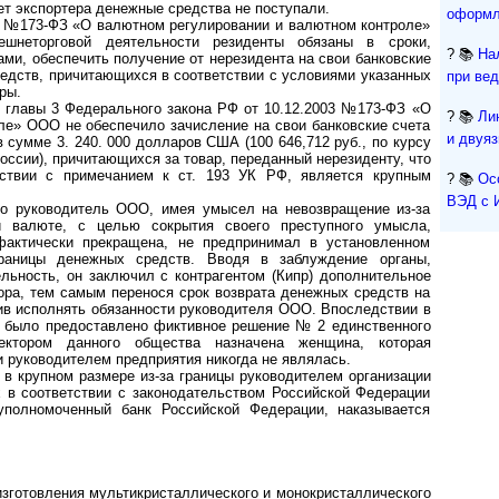
ет экспортера денежные средства не поступали.
оформл
3 №173-ФЗ «О валютном регулировании и валютном контроле»
ешнеторговой деятельности резиденты обязаны в сроки,
? 📚
На
ми, обеспечить получение от нерезидента на свои банковские
едств, причитающихся в соответствии с условиями указанных
при ве
ры.
19 главы 3 Федерального закона РФ от 10.12.2003 №173-ФЗ «О
? 📚
Ли
ле» ООО не обеспечило зачисление на свои банковские счета
и двуя
сумме 3. 240. 000 долларов США (100 646,712 руб., по курсу
ссии), причитающихся за товар, переданный нерезиденту, что
тствии с примечанием к ст. 193 УК РФ, является крупным
? 📚
Ос
ВЭД с 
что руководитель ООО, имея умысел на невозвращение из-за
й валюте, с целью сокрытия своего преступного умысла,
фактически прекращена, не предпринимал в установленном
границы денежных средств. Вводя в заблуждение органы,
ьность, он заключил с контрагентом (Кипр) дополнительное
ора, тем самым перенося срок возврата денежных средств на
ив исполнять обязанности руководителя ООО. Впоследствии в
было предоставлено фиктивное решение № 2 единственного
ектором данного общества назначена женщина, которая
 руководителем предприятия никогда не являлась.
 в крупном размере из-за границы руководителем организации
 в соответствии с законодательством Российской Федерации
уполномоченный банк Российской Федерации, наказывается
изготовления мультикристаллического и монокристаллического